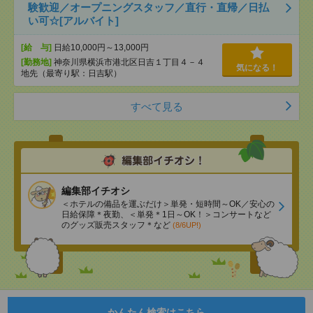
験歓迎／オープニングスタッフ／直行・直帰／日払
い可☆[アルバイト]
[給 与]
日給10,000円～13,000円
[勤務地]
神奈川県横浜市港北区日吉１丁目４－４
気になる！
地先（最寄り駅：日吉駅）
すべて見る
編集部イチオシ
＜ホテルの備品を運ぶだけ＞単発・短時間～OK／安心の
日給保障＊夜勤、＜単発＊1日～OK！＞コンサートなど
のグッズ販売スタッフ＊など
(8/6UP!)
かんたん検索はこちら