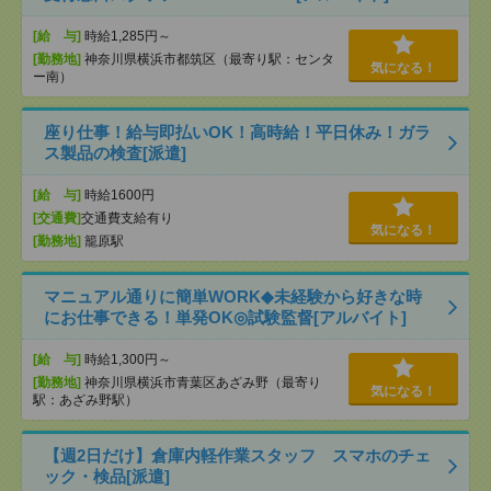
[給 与]
時給1,285円～
[勤務地]
神奈川県横浜市都筑区（最寄り駅：センタ
気になる！
ー南）
座り仕事！給与即払いOK！高時給！平日休み！ガラ
ス製品の検査[派遣]
[給 与]
時給1600円
[交通費]
交通費支給有り
気になる！
[勤務地]
籠原駅
マニュアル通りに簡単WORK◆未経験から好きな時
にお仕事できる！単発OK◎試験監督[アルバイト]
[給 与]
時給1,300円～
[勤務地]
神奈川県横浜市青葉区あざみ野（最寄り
気になる！
駅：あざみ野駅）
【週2日だけ】倉庫内軽作業スタッフ スマホのチェ
ック・検品[派遣]