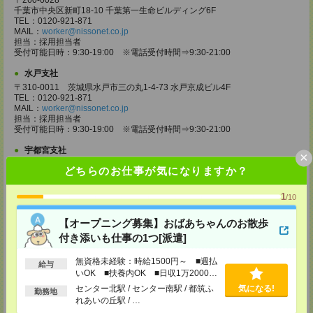
〒260-0028
千葉市中央区新町18-10 千葉第一生命ビルディング6F
TEL：0120-921-871
MAIL：
worker@nissonet.co.jp
担当：採用担当者
受付可能日時：9:30-19:00 ※電話受付時間⇒9:30-21:00
水戸支社
〒310-0011 茨城県水戸市三の丸1-4-73 水戸京成ビル4F
TEL：0120-921-871
MAIL：
worker@nissonet.co.jp
担当：採用担当者
受付可能日時：9:30-19:00 ※電話受付時間⇒9:30-21:00
宇都宮支社
×
〒320-0811 栃木県宇都宮市大通り1-2-11 フコク生命ビル4F
どちらのお仕事が気になりますか？
TEL：0120-921-871
MAIL：
worker@nissonet.co.jp
担当：採用担当者
1
/10
受付可能日時：9:30-19:00 ※電話受付時間⇒9:30-21:00
【オープニング募集】おばあちゃんのお散歩
高崎支社
付き添いも仕事の1つ[派遣]
埼玉県さいたま市大宮区仲町2-23-2 大宮仲町センタービル3F（さいたま
支社内）
無資格未経験：時給1500円～ ■週払
TEL：0120-921-871
給与
MAIL：
worker@nissonet.co.jp
いOK ■扶養内OK ■日収1万2000円
担当：採用担当者
以上
センター北駅 / センター南駅 / 都筑ふ
気になる!
勤務地
受付可能日時：9:30-19:00 ※電話受付時間⇒9:30-21:00
れあいの丘駅 / …