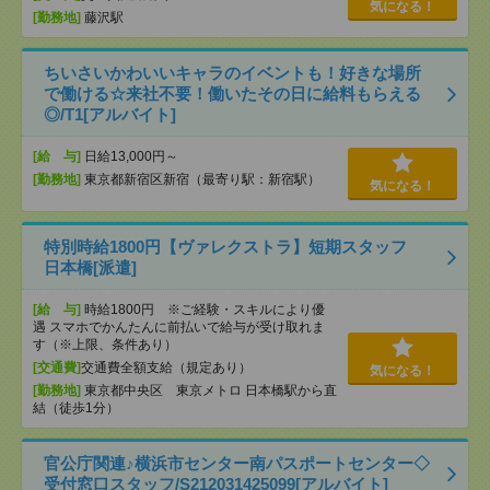
気になる！
[勤務地]
藤沢駅
ちいさいかわいいキャラのイベントも！好きな場所
で働ける☆来社不要！働いたその日に給料もらえる
◎/T1[アルバイト]
[給 与]
日給13,000円～
[勤務地]
東京都新宿区新宿（最寄り駅：新宿駅）
気になる！
特別時給1800円【ヴァレクストラ】短期スタッフ
日本橋[派遣]
[給 与]
時給1800円 ※ご経験・スキルにより優
遇 スマホでかんたんに前払いで給与が受け取れま
す（※上限、条件あり）
[交通費]
交通費全額支給（規定あり）
気になる！
[勤務地]
東京都中央区 東京メトロ 日本橋駅から直
結（徒歩1分）
官公庁関連♪横浜市センター南パスポートセンター◇
受付窓口スタッフ/S212031425099[アルバイト]