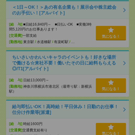
＜1日～OK！＞あの有名企業も！展示会や株主総会
のお手伝い！[アルバイト]
[給 与]
■日給16,840円～ ■日払いOK ■実働3時
間5,120円のお仕事あります！
[交通費]
一部支給
気になる！
[勤務地]
東京駅
/
水道橋駅
/
有楽町駅
/
…
ちいさいかわいいキャラのイベントも！好きな場所
で働ける☆来社不要！働いたその日に給料もらえる
◎/T1[アルバイト]
[給 与]
日給13,000円～
[勤務地]
神奈川県横浜市港北区（最寄り駅：新横浜
気になる！
駅）
給与即払いOK！高時給！平日休み！日勤のお仕事！
仕分け作業等[派遣]
[給 与]
時給1600円
[交通費]
交通費支給有り
気になる！