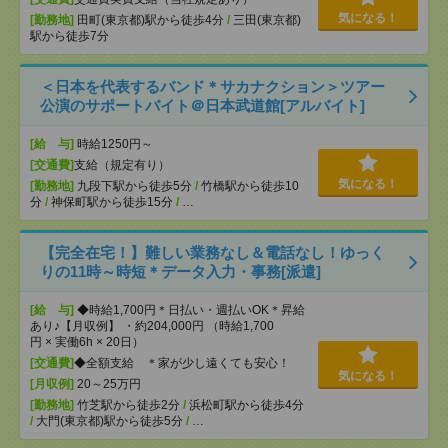
気になる！
[勤務地]
田町(東京都)駅から徒歩4分
/
三田(東京都)
駅から徒歩7分
＜日本を代表するバンド＊サカナクション＞ツアー
公演のサポートバイト＠日本武道館[アルバイト]
[給 与]
時給1250円～
[交通費]
支給（規定有り）
気になる！
[勤務地]
九段下駅から徒歩5分
/
竹橋駅から徒歩10
分
/
神保町駅から徒歩15分
/
…
【完全在宅！】難しい業務なし＆電話なし！ゆっく
りの11時～時短＊データ入力・事務[派遣]
[給 与]
◆時給1,700円＊日払い・週払いOK＊昇給
あり♪【月収例】 ・約204,000円 （時給1,700
円 × 実働6h × 20日）
[交通費]
◆全額支給 ＊家が少し遠くても安心！
気になる！
[月収例]
20～25万円
[勤務地]
竹芝駅から徒歩2分
/
浜松町駅から徒歩4分
/
大門(東京都)駅から徒歩5分
/
…