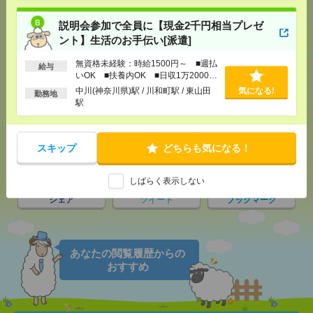
説明会参加で全員に【現金2千円相当プレゼ
ント】生活のお手伝い[派遣]
応募ページへ
無資格未経験：時給1500円～ ■週払
給与
いOK ■扶養内OK ■日収1万2000円
以上
中川(神奈川県)駅 / 川和町駅 / 東山田
気になる!
勤務地
駅
気になる！
スキップ
どちらも気になる！
メール
LINE
で送る
で送る
しばらく表示しない
シェア
ツイート
ブックマーク
あなたの閲覧履歴からの
おすすめ