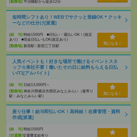
[勤務地]
平沼橋駅から徒歩12分
短時間シフトあり！WEBでサクッと登録OK＊クッキ
ーなどの仕分け[派遣]
[給 与]
時給1500円 ■日払い・週払いOK！(規定
あり) ■現金日払いもOK(規定あり)
気になる！
[勤務地]
新宿駅
/
新宿三丁目駅
人気イベントも！好きな場所で働けるイベントスタ
ッフ☆来社不要！働いたその日に給料もらえる日払
い/T1[アルバイト]
[給 与]
日給13,000円～
[勤務地]
神奈川県横浜市西区みなとみらい（最寄り
気になる！
駅：みなとみらい駅）
座り仕事！給与即払いOK！高時給！在庫管理・資料
作成[派遣]
[給 与]
時給1500円
[交通費]
交通費支給有り