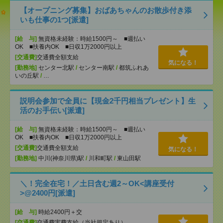
【オープニング募集】おばあちゃんのお散歩付き添
いも仕事の1つ[派遣]
[給 与]
無資格未経験：時給1500円～ ■週払い
OK ■扶養内OK ■日収1万2000円以上
[交通費]
交通費全額支給
気になる！
[勤務地]
センター北駅
/
センター南駅
/
都筑ふれあ
いの丘駅
/
…
説明会参加で全員に【現金2千円相当プレゼント】生
活のお手伝い[派遣]
[給 与]
無資格未経験：時給1500円～ ■週払い
OK ■扶養内OK ■日収1万2000円以上
[交通費]
交通費全額支給
気になる！
[勤務地]
中川(神奈川県)駅
/
川和町駅
/
東山田駅
＼！完全在宅！／土日含む週2～OK<講座受付
>@2400円[派遣]
[給 与]
時給2400円＋交
[交通費]
交通費実費支給（当社規定あり）