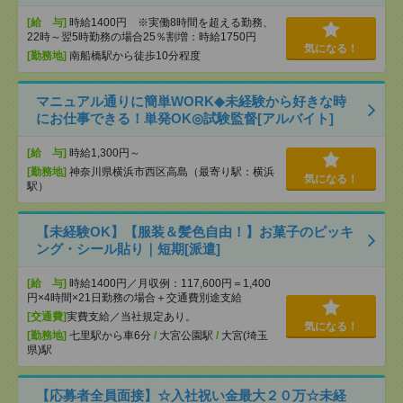
[給 与]
時給1400円 ※実働8時間を超える勤務、
22時～翌5時勤務の場合25％割増：時給1750円
気になる！
[勤務地]
南船橋駅から徒歩10分程度
マニュアル通りに簡単WORK◆未経験から好きな時
にお仕事できる！単発OK◎試験監督[アルバイト]
[給 与]
時給1,300円～
[勤務地]
神奈川県横浜市西区高島（最寄り駅：横浜
気になる！
駅）
【未経験OK】【服装＆髪色自由！】お菓子のピッキ
ング・シール貼り｜短期[派遣]
[給 与]
時給1400円／月収例：117,600円＝1,400
円×4時間×21日勤務の場合＋交通費別途支給
[交通費]
実費支給／当社規定あり。
気になる！
[勤務地]
七里駅から車6分
/
大宮公園駅
/
大宮(埼玉
県)駅
【応募者全員面接】☆入社祝い金最大２０万☆未経