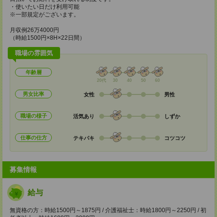
・使いたい日だけ利用可能
※一部規定がございます。
月収例26万4000円
（時給1500円×8H×22日間）
職場の雰囲気
年齢層
20代
30
40
50
60
男女比率
女性
男性
職場の様子
活気あり
しずか
仕事の仕方
テキパキ
コツコツ
募集情報
給与
無資格の方：時給1500円～1875円 / 介護福祉士：時給1800円～2250円 / 初