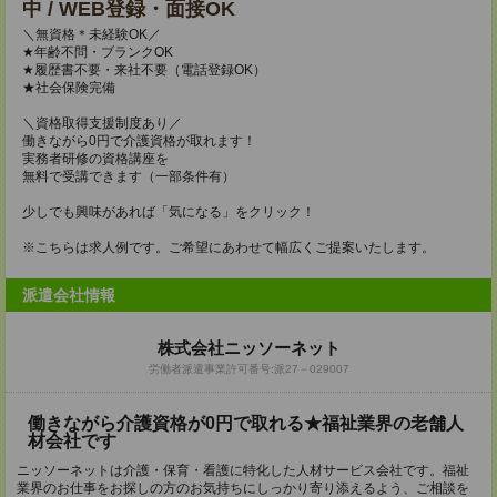
中 / WEB登録・面接OK
＼無資格＊未経験OK／
★年齢不問・ブランクOK
★履歴書不要・来社不要（電話登録OK）
★社会保険完備
＼資格取得支援制度あり／
働きながら0円で介護資格が取れます！
実務者研修の資格講座を
無料で受講できます（一部条件有）
少しでも興味があれば「気になる」をクリック！
※こちらは求人例です。ご希望にあわせて幅広くご提案いたします。
派遣会社情報
株式会社ニッソーネット
労働者派遣事業許可番号:派27－029007
働きながら介護資格が0円で取れる★福祉業界の老舗人
材会社です
ニッソーネットは介護・保育・看護に特化した人材サービス会社です。福祉
業界のお仕事をお探しの方のお気持ちにしっかり寄り添えるよう、ご相談を