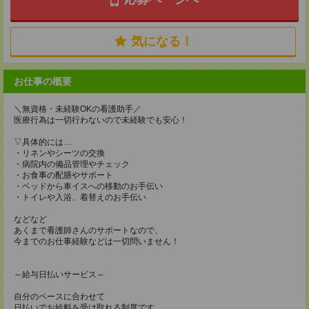
気になる！
お仕事の概要
＼無資格・未経験OKの看護助手／
医療行為は一切行わないので未経験でも安心！
▽具体的には…
・リネンやシーツの交換
・病院内の備品管理やチェック
・お食事の配膳やサポート
・ベッドから車イスへの移動のお手伝い
・トイレや入浴、着替えのお手伝い
などなど
あくまで看護師さんのサポートなので、
今までのお仕事経験などは一切問いません！
～給与日払いサービス～
自分のペースに合わせて
日払いでお給料を受け取れる制度です。