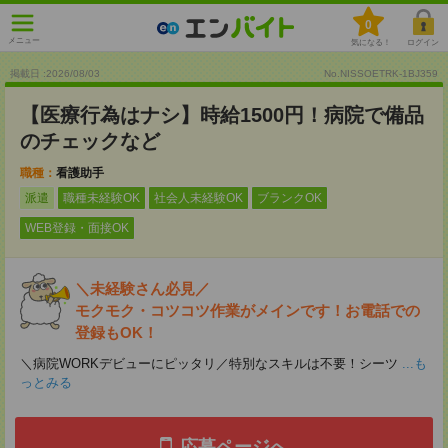
0
メニュー
気になる！
ログイン
掲載日 :2026
/
08
/
03
No.NISSOETRK-1BJ359
【医療行為はナシ】時給1500円！病院で備品
のチェックなど
職種：
看護助手
派遣
職種未経験OK
社会人未経験OK
ブランクOK
WEB登録・面接OK
＼未経験さん必見／
モクモク・コツコツ作業がメインです！お電話での
登録もOK！
＼病院WORKデビューにピッタリ／特別なスキルは不要！シーツ
...も
っとみる
応募ページへ