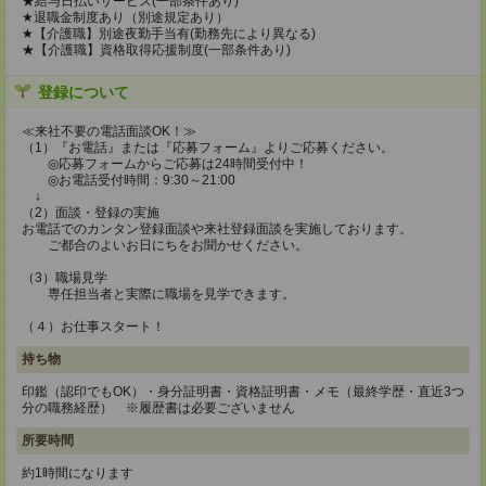
★給与日払いサービス(一部条件あり)
★退職金制度あり（別途規定あり）
★【介護職】別途夜勤手当有(勤務先により異なる)
★【介護職】資格取得応援制度(一部条件あり)
登録について
≪来社不要の電話面談OK！≫
（1）『お電話』または『応募フォーム』よりご応募ください。
◎応募フォームからご応募は24時間受付中！
◎お電話受付時間：9:30～21:00
↓
（2）面談・登録の実施
お電話でのカンタン登録面談や来社登録面談を実施しております。
ご都合のよいお日にちをお聞かせください。
（3）職場見学
専任担当者と実際に職場を見学できます。
（４）お仕事スタート！
持ち物
印鑑（認印でもOK）・身分証明書・資格証明書・メモ（最終学歴・直近3つ
分の職務経歴） ※履歴書は必要ございません
所要時間
約1時間になります