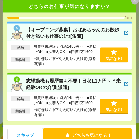
×
どちらのお仕事が気になりますか？
応募ページへ
1
/10
【オープニング募集】おばあちゃんのお散歩
付き添いも仕事の1つ[派遣]
気になる！
無資格未経験：時給1450円～ ■週払
給与
いOK ■扶養内OK ■日収1万1600円
以上
メール
LINE
出町柳駅 / 神宮丸太町駅 / 八幡前(京都
気になる!
で送る
で送る
勤務地
府)駅 / …
シェア
ツイート
ブックマーク
志望動機も履歴書も不要！日収1.1万円～＊未
経験OKの介護[派遣]
無資格未経験：時給1450円～ ■週払
給与
あなたの閲覧履歴からの
いOK ■扶養内OK ■日収1万1600円
以上
おすすめ
出町柳駅 / 神宮丸太町駅 / 八幡前(京都
気になる!
勤務地
府)駅 / …
スキップ
どちらも気になる！
【オープニング募集】おばあちゃんのお散歩付き添