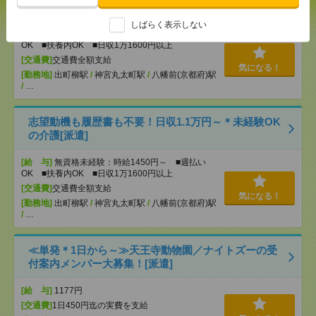
いも仕事の1つ[派遣]
しばらく表示しない
[給 与]
無資格未経験：時給1450円～ ■週払い
OK ■扶養内OK ■日収1万1600円以上
[交通費]
交通費全額支給
気になる！
[勤務地]
出町柳駅
/
神宮丸太町駅
/
八幡前(京都府)駅
/
…
志望動機も履歴書も不要！日収1.1万円～＊未経験OK
の介護[派遣]
[給 与]
無資格未経験：時給1450円～ ■週払い
OK ■扶養内OK ■日収1万1600円以上
[交通費]
交通費全額支給
気になる！
[勤務地]
出町柳駅
/
神宮丸太町駅
/
八幡前(京都府)駅
/
…
≪単発＊1日から～≫天王寺動物園／ナイトズーの受
付案内メンバー大募集！[派遣]
[給 与]
1177円
[交通費]
1日450円迄の実費を支給