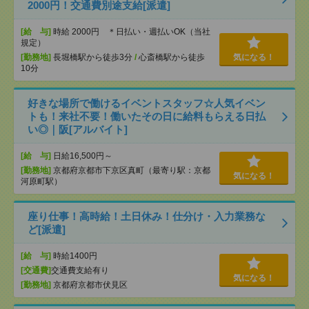
2000円！交通費別途支給[派遣]
[給 与]
時給 2000円 ＊日払い・週払いOK（当社
規定）
[勤務地]
長堀橋駅から徒歩3分
/
心斎橋駅から徒歩
気になる！
10分
好きな場所で働けるイベントスタッフ☆人気イベン
トも！来社不要！働いたその日に給料もらえる日払
い◎｜阪[アルバイト]
[給 与]
日給16,500円～
[勤務地]
京都府京都市下京区真町（最寄り駅：京都
気になる！
河原町駅）
座り仕事！高時給！土日休み！仕分け・入力業務な
ど[派遣]
[給 与]
時給1400円
[交通費]
交通費支給有り
気になる！
[勤務地]
京都府京都市伏見区