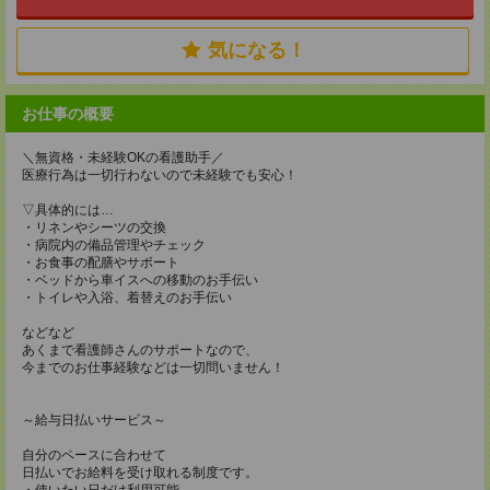
気になる！
お仕事の概要
＼無資格・未経験OKの看護助手／
医療行為は一切行わないので未経験でも安心！
▽具体的には…
・リネンやシーツの交換
・病院内の備品管理やチェック
・お食事の配膳やサポート
・ベッドから車イスへの移動のお手伝い
・トイレや入浴、着替えのお手伝い
などなど
あくまで看護師さんのサポートなので、
今までのお仕事経験などは一切問いません！
～給与日払いサービス～
自分のペースに合わせて
日払いでお給料を受け取れる制度です。