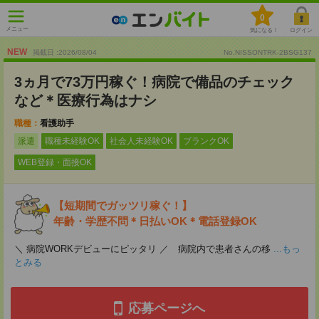
0
メニュー
気になる！
ログイン
NEW
掲載日 :2026
/
08
/
04
No.NISSONTRK-2BSG137
3ヵ月で73万円稼ぐ！病院で備品のチェック
など＊医療行為はナシ
職種：
看護助手
派遣
職種未経験OK
社会人未経験OK
ブランクOK
WEB登録・面接OK
【短期間でガッツリ稼ぐ！】
年齢・学歴不問＊日払いOK＊電話登録OK
＼ 病院WORKデビューにピッタリ ／ 病院内で患者さんの移
...もっ
とみる
応募ページへ