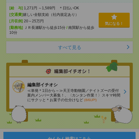
[給 与]
1,271円 ～1,589円 ＊日払いOK
[交通費]
嬉しい全額支給（社内規定あり）
[月収例]
20～25万円
気になる！
[勤務地]
ＪＲ長瀬駅から徒歩15分
/
南巽駅から徒歩
10分
すべて見る
編集部イチオシ
≪単発＊1日から～≫天王寺動物園／ナイトズーの受付
案内メンバー大募集！、〈カンタン作業！〉スキマ時間
にサクッと＊お菓子の仕分けなど
(8/6UP!)
かんたん検索はこちら