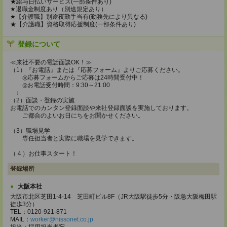
★給与日払いサービス(一部条件あり)
★退職金制度あり（別途規定あり）
★【介護職】別途夜勤手当有(勤務先により異なる)
★【介護職】資格取得応援制度(一部条件あり)
登録について
≪来社不要の電話面談OK！≫
（1）『お電話』または『応募フォーム』よりご応募ください。
◎応募フォームからご応募は24時間受付中！
◎お電話受付時間：9:30～21:00
↓
（2）面談・登録の実施
お電話でのカンタン登録面談や来社登録面談を実施しております。
ご都合のよいお日にちをお聞かせください。
（3）職場見学
専任担当者と実際に職場を見学できます。
（４）お仕事スタート！
登録場所
大阪本社
大阪市北区芝田1-4-14 芝田町ビル8F（JR大阪駅徒歩5分・阪急大阪梅田駅
徒歩3分）
TEL：0120-921-871
MAIL：
worker@nissonet.co.jp