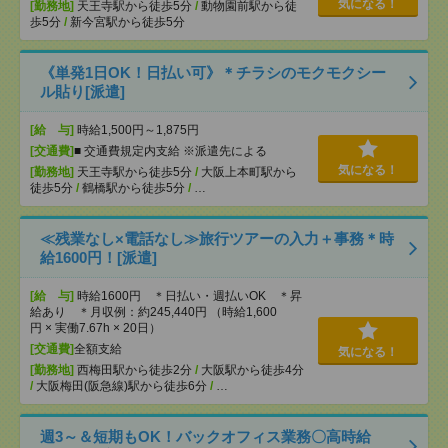
気になる！
[勤務地]
天王寺駅から徒歩5分
/
動物園前駅から徒
歩5分
/
新今宮駅から徒歩5分
《単発1日OK！日払い可》＊チラシのモクモクシー
ル貼り[派遣]
[給 与]
時給1,500円～1,875円
[交通費]
■ 交通費規定内支給 ※派遣先による
気になる！
[勤務地]
天王寺駅から徒歩5分
/
大阪上本町駅から
徒歩5分
/
鶴橋駅から徒歩5分
/
…
≪残業なし×電話なし≫旅行ツアーの入力＋事務＊時
給1600円！[派遣]
[給 与]
時給1600円 ＊日払い・週払いOK ＊昇
給あり ＊月収例：約245,440円 （時給1,600
円 × 実働7.67h × 20日）
[交通費]
全額支給
気になる！
[勤務地]
西梅田駅から徒歩2分
/
大阪駅から徒歩4分
/
大阪梅田(阪急線)駅から徒歩6分
/
…
週3～＆短期もOK！バックオフィス業務〇高時給