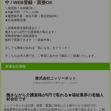
中 / WEB登録・面接OK
＼無資格＊未経験OK／
★年齢不問・ブランクOK
★履歴書不要・来社不要（電話登録OK）
★社会保険完備
＼資格取得支援制度あり／
働きながら0円で介護資格が取れます！
実務者研修の資格講座を
無料で受講できます（一部条件有）
少しでも興味があれば「気になる」をクリック！
※こちらは求人例です。ご希望にあわせて幅広くご提案いたします。
派遣会社情報
株式会社ニッソーネット
労働者派遣事業許可番号:派27－029007
働きながら介護資格が0円で取れる★福祉業界の老舗人
材会社です
ニッソーネットは介護・保育・看護に特化した人材サービス会社です。
福祉業界のお仕事をお探しの方のお気持ちにしっかり寄り添えるよう、ご相