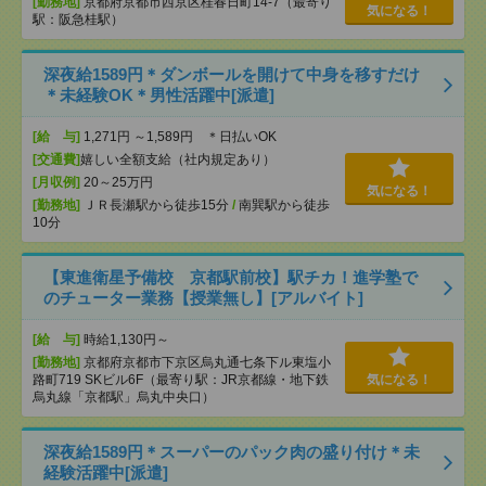
[勤務地]
京都府京都市西京区桂春日町14-7（最寄り
気になる！
駅：阪急桂駅）
深夜給1589円＊ダンボールを開けて中身を移すだけ
＊未経験OK＊男性活躍中[派遣]
[給 与]
1,271円 ～1,589円 ＊日払いOK
[交通費]
嬉しい全額支給（社内規定あり）
[月収例]
20～25万円
気になる！
[勤務地]
ＪＲ長瀬駅から徒歩15分
/
南巽駅から徒歩
10分
【東進衛星予備校 京都駅前校】駅チカ！進学塾で
のチューター業務【授業無し】[アルバイト]
[給 与]
時給1,130円～
[勤務地]
京都府京都市下京区烏丸通七条下ル東塩小
路町719 SKビル6F（最寄り駅：JR京都線・地下鉄
気になる！
烏丸線「京都駅」烏丸中央口）
深夜給1589円＊スーパーのパック肉の盛り付け＊未
経験活躍中[派遣]