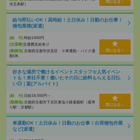
気になる！
水五条駅）
給与即払いOK！高時給！土日休み！日勤のお仕事！
梱包業務[派遣]
[給 与]
時給1400円
[交通費]
交通費支給有り
気になる！
[勤務地]
京都府京都市伏見区 ※車通勤・バイク通
勤OK
好きな場所で働けるイベントスタッフ☆人気イベン
トも！来社不要！働いたその日に給料もらえる日払
い◎｜阪[アルバイト]
[給 与]
日給16,500円～
[勤務地]
京都府京都市下京区東塩小路釜殿町（最寄
気になる！
り駅：京都駅）
車通勤OK！土日休み！日勤のお仕事！出荷梱包作業
など[派遣]