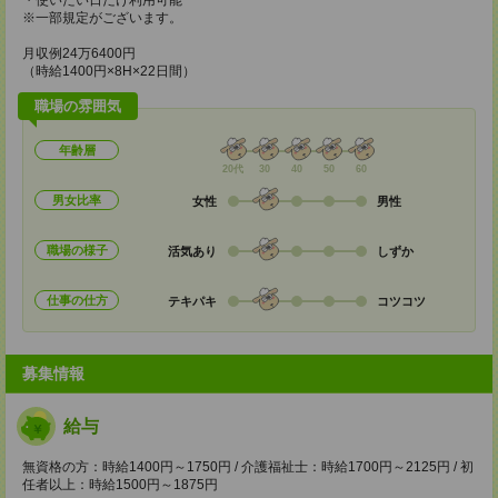
・使いたい日だけ利用可能
※一部規定がございます。
月収例24万6400円
（時給1400円×8H×22日間）
職場の雰囲気
年齢層
20代
30
40
50
60
男女比率
女性
男性
職場の様子
活気あり
しずか
仕事の仕方
テキパキ
コツコツ
募集情報
給与
無資格の方：時給1400円～1750円 / 介護福祉士：時給1700円～2125円 / 初
任者以上：時給1500円～1875円