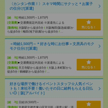
〈カンタン作業！〉スキマ時間にサクッと＊お菓子
の仕分け[派遣]
[給 与]
時給1,500円～1,875円
[交通費]
■ 交通費規定内支給 ※派遣先による
気になる！
[勤務地]
大阪駅から徒歩5分
/
大阪梅田(阪急線)駅か
ら徒歩5分
/
梅田(地下鉄)駅から徒歩5分
/
…
＜時給1,500円～＊好きな時にお仕事＞文房具のモク
モク仕分け[派遣]
[給 与]
時給1,500円～1,875円
[交通費]
■ 交通費規定内支給 ※派遣先による
気になる！
[勤務地]
天王寺駅から徒歩5分
/
大阪上本町駅から
徒歩5分
/
鶴橋駅から徒歩5分
/
…
好きな場所で働けるイベントスタッフ☆人気イベン
トも！来社不要！働いたその日に給料もらえる日払
い◎｜阪[アルバイト]
[給 与]
日給16,500円～
[勤務地]
京都府京都市東山区宮川筋（最寄り駅：清