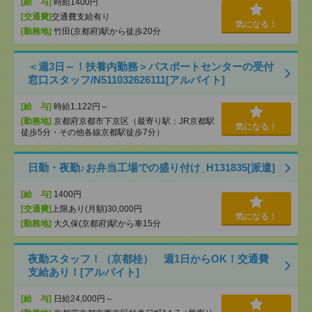
[給 与]
時給1400円
[交通費]
交通費支給有り
気になる！
[勤務地]
竹田(京都府)駅から徒歩20分
＜週3日～！扶養内勤務＞パスポートセンターの受付
窓口スタッフ/N511032626111[アルバイト]
[給 与]
時給1,122円～
[勤務地]
京都府京都市下京区（最寄り駅：JR京都駅
気になる！
徒歩5分・その他各線京都駅徒歩7分）
日勤・夜勤♪お弁当工場での盛り付け_H131835[派遣]
[給 与]
1400円
[交通費]
上限あり(月額)30,000円
気になる！
[勤務地]
大久保(京都府)駅から車15分
夜勤スタッフ！（京都桂） 週1日からOK！交通費
支給あり！[アルバイト]
[給 与]
日給24,000円～