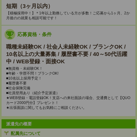
短期（3ヶ月以内）
【積極採用中！】＊1年以上勤務している方が多数！ご応募から1ヶ月、2か
月後のの就業も相談可能です！
応募資格・条件
職種未経験OK / 社会人未経験OK / ブランクOK /
10名以上の大量募集 / 履歴書不要 / 40～50代活躍
中 / WEB登録・面接OK
■無資格・未経験OK！
■年齢・学歴不問！ブランクOK!
■10名以上採用予定！
■履歴書不要
■社会保険完備
■社員登用あり（紹介予定派遣）
★WEB登録・電話登録OK！支店への来社面談の場合、交通費として【QUO
カード2000円分】プレゼント！
★出張面談に関してもお気軽にご相談ください。
派遣先の概要
配属先について