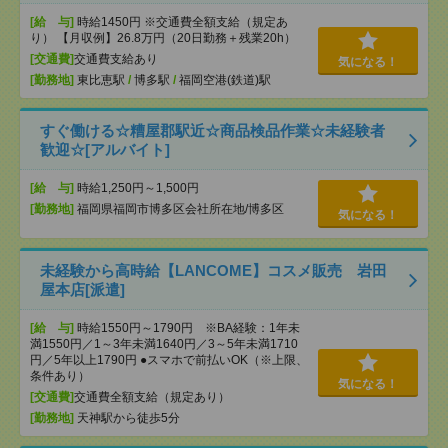
[給 与]
時給1450円 ※交通費全額支給（規定あ
り） 【月収例】26.8万円（20日勤務＋残業20h）
[交通費]
交通費支給あり
気になる！
[勤務地]
東比恵駅
/
博多駅
/
福岡空港(鉄道)駅
すぐ働ける☆糟屋郡駅近☆商品検品作業☆未経験者
歓迎☆[アルバイト]
[給 与]
時給1,250円～1,500円
[勤務地]
福岡県福岡市博多区会社所在地/博多区
気になる！
未経験から高時給【LANCOME】コスメ販売 岩田
屋本店[派遣]
[給 与]
時給1550円～1790円 ※BA経験：1年未
満1550円／1～3年未満1640円／3～5年未満1710
円／5年以上1790円 ●スマホで前払いOK（※上限、
条件あり）
気になる！
[交通費]
交通費全額支給（規定あり）
[勤務地]
天神駅から徒歩5分