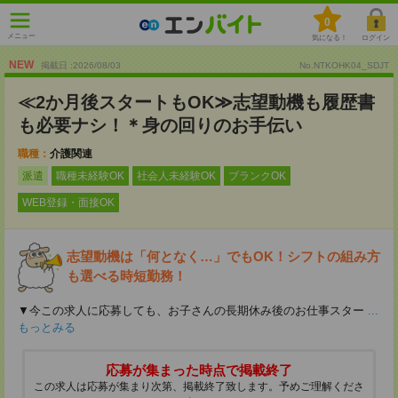
0
メニュー
気になる！
ログイン
NEW
掲載日 :2026
/
08
/
03
No.NTKOHK04_SDJT
≪2か月後スタートもOK≫志望動機も履歴書
も必要ナシ！＊身の回りのお手伝い
職種：
介護関連
派遣
職種未経験OK
社会人未経験OK
ブランクOK
WEB登録・面接OK
志望動機は「何となく…」でもOK！シフトの組み方
も選べる時短勤務！
▼今この求人に応募しても、お子さんの長期休み後のお仕事スター
...
もっとみる
応募が集まった時点で掲載終了
この求人は応募が集まり次第、掲載終了致します。予めご理解くださ