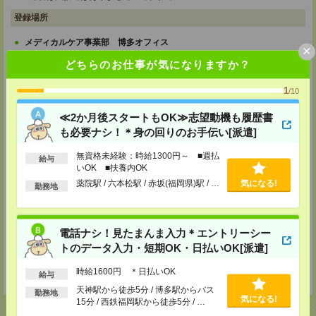
登録場所
メディカルケア事業部 博多オフィス
×
福岡県福岡市博多区博多駅前2-1-1 福岡朝日ビル 5F 510号室
どちらのお仕事が気になりますか？
TEL：0120-802-274
MAIL：
tenshoku@nikken-ts.jp
担当：採用担当
1
/10
メディカルケア事業部 小倉オフィス
≪2か月後スタートもOK≫志望動機も履歴書
福岡県北九州市小倉北区米町1-3-1 明治安田生命北九州ビル3F
も必要ナシ！＊身の回りのお手伝い[派遣]
TEL：0120-802-274
MAIL：
tenshoku@nikken-ts.jp
無資格未経験：時給1300円～ ■週払
給与
担当：採用担当
いOK ■扶養内OK
薬院駅 / 六本松駅 / 赤坂(福岡県)駅 / …
気になる!
勤務地
メディカルケア事業部 熊本オフィス
熊本県熊本市中央区花畑町1-7 MY熊本ビル2F 2-3号室
TEL：0120-917-473
MAIL：
tenshoku@nikken-ts.jp
電話ナシ！見たまんま入力＊エントリーシー
担当：採用担当
トのデータ入力・短期OK・日払いOK[派遣]
登録交通費
時給1600円 ＊日払いOK
給与
★今ならご来社登録でQUOカード2000円分をプレゼント中★
天神駅から徒歩5分 / 博多駅からバス
勤務地
気になる!
15分 / 西鉄福岡駅から徒歩5分 / …