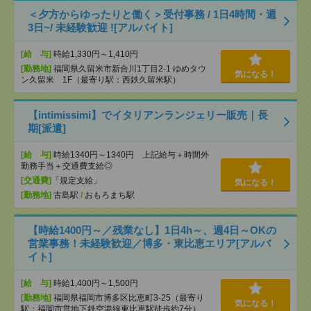
＜夕方からゆったりと働く＞受付事務 / 1日4時間・週
3日~/ 未経験歓迎 ![アルバイト]
[給 与]
時給1,330円～1,410円
[勤務地]
福岡県久留米市新合川1丁目2-1 ゆめタウ
気になる！
ン久留米 1F（最寄り駅：西鉄久留米駅）
【intimissimi】でイタリアンランジェリー販売｜長
期[派遣]
[給 与]
時給1340円～1340円 上記給与＋時間外
勤務手当＋交通費支給◎
[交通費]
「規定支給」
気になる！
[勤務地]
古島駅
/
おもろまち駅
【時給1400円～／残業なし】1日4h～、週4日～OKの
営業事務！未経験歓迎／博多・東比恵エリア[アルバ
イト]
[給 与]
時給1,400円～1,500円
[勤務地]
福岡県福岡市博多区比恵町3-25（最寄り
気になる！
駅：福岡市営地下鉄空港線東比恵駅徒歩約7分）