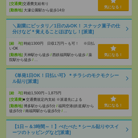
[交通費]
交通費支給有り
気になる！
[勤務地]
大濠公園駅から徒歩14分
＼副業にピッタリ／1日のみOK！ スナック菓子の仕
分けなど＊覚えることほぼなし！[派遣]
[給 与]
時給1300円 日収1万円～も可！ ※日払
いOK
[勤務地]
天神駅から徒歩
/
西鉄福岡駅から徒歩
/
薬
気になる！
院駅から徒歩
/
…
《単発1日OK！日払い可》＊チラシのモクモクシー
ル貼り[派遣]
[給 与]
時給1,500円～1,875円
[交通費]
■ 交通費規定内支給 ※派遣先による
気になる！
[勤務地]
博多駅から徒歩5分
/
福岡空港(鉄道)駅から
徒歩5分
/
南福岡駅から徒歩5分
/
…
【1日～＆3時間～！】ぺたぺた＊シール貼りやスイ
ーツのトッピングなど[派遣]