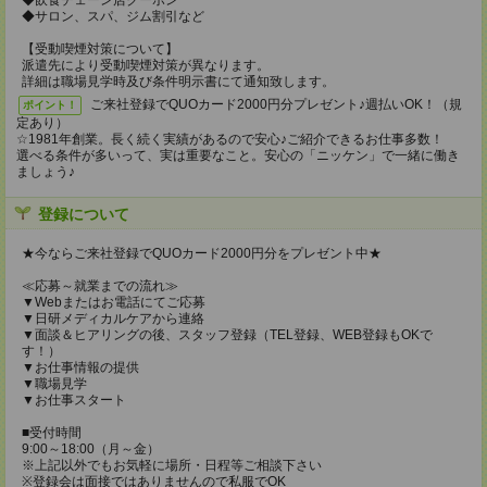
◆飲食チェーン店クーポン
◆サロン、スパ、ジム割引など
【受動喫煙対策について】
派遣先により受動喫煙対策が異なります。
詳細は職場見学時及び条件明示書にて通知致します。
ご来社登録でQUOカード2000円分プレゼント♪週払いOK！（規
ポイント！
定あり）
☆1981年創業。長く続く実績があるので安心♪ご紹介できるお仕事多数！
選べる条件が多いって、実は重要なこと。安心の「ニッケン」で一緒に働き
ましょう♪
登録について
★今ならご来社登録でQUOカード2000円分をプレゼント中★
≪応募～就業までの流れ≫
▼Webまたはお電話にてご応募
▼日研メディカルケアから連絡
▼面談＆ヒアリングの後、スタッフ登録（TEL登録、WEB登録もOKで
す！）
▼お仕事情報の提供
▼職場見学
▼お仕事スタート
■受付時間
9:00～18:00（月～金）
※上記以外でもお気軽に場所・日程等ご相談下さい
※登録会は面接ではありませんので私服でOK