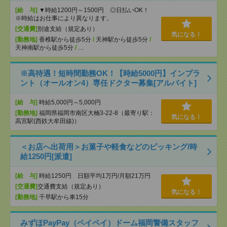
[給 与]
▼時給1200円～1500円 ◎日払いOK！
※時給はお仕事により異なります。
[交通費]
別途支給（規定あり）
気になる！
[勤務地]
香椎駅から徒歩5分
/
天神駅から徒歩5分
/
天神南駅から徒歩5分
/
…
※高待遇！短時間勤務OK！【時給5000円】インプラ
ント（オールオン4）専任ドクター募集[アルバイト]
[給 与]
時給5,000円～5,000円
[勤務地]
福岡県福岡市南区大楠3-22-8（最寄り駅：
気になる！
高宮駅(西鉄大牟田線)）
＜お店へ出荷用＞お菓子や軽食などのピッキング/時
給1250円[派遣]
[給 与]
時給1250円 日額平均1万円/月額21万円
[交通費]
交通費支給（規定あり）
気になる！
[勤務地]
千早駅から車15分
みずほPayPay（ペイペイ）ドーム福岡警備スタッフ