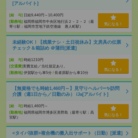
[アルバイト]
[給 与]
日給9,440円～10,400円
[勤務地]
福岡県福岡市中央区地行浜２－２－２（最
気になる！
寄り駅：福岡市営地下鉄空港線 唐人町駅）
未経験OK！【残業ナシ・土日祝休み】文房具の伝票
チェック＆箱詰め ＠蒲田[派遣]
[給 与]
時給1210円
[交通費]
実費支給／当社規定あり。
気になる！
[勤務地]
伊賀駅から車5分
/
長者原駅から車10分
【無資格でも時給1,460円～】見守りヘルパー✨訪問
介護（週1日から／日勤のみ） /Ja[アルバイト]
[給 与]
時給1,460円～
[勤務地]
福岡県福岡市博多区美野島（最寄り駅：高
気になる！
宮駅）
<タイパ抜群>複合機の搬入出サポート（日勤）[派遣]