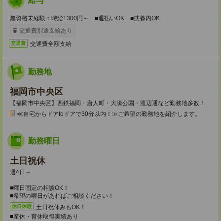
給与
無資格未経験：時給1300円～ ■週払いOK ■扶養内OK
交通費別途支給あり
交通費全額支給
交通費
勤務地
福岡市中央区
【福岡市中央区】西鉄福岡・唐人町・大濠公園・渡辺通など勤務地多数！
≪自宅からドアtoドアで30分以内！≫ご希望の勤務地を紹介します。
勤務曜日
土日祝休
週4日～
■曜日固定の相談OK！
■希望の曜日があればご相談ください！
土日祝休みもOK！
休日休暇
■産休・育休取得実績あり