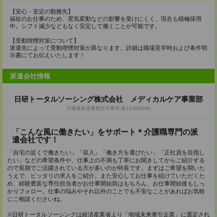
【安心・安定の勤務先】
福祉のお仕事のため、景気変動などの影響を受けにくく、現在も積極採用
中。シフト減少などもなく安定して働くことが可能です。
【受動喫煙対策について】
派遣先によって受動喫煙対策が異なります。詳細は職場見学時および条件明
示書にてお伝えいたします！
派遣会社情報
日研トータルソーシング株式会社 メディカルケア事業部
労働者派遣事業許可番号:派13-060060
「こんな風に働きたい」をサポート＊介護職専門の派
遣会社です！
「自宅の近くで働きたい」「収入」「働き方を選びたい」「正社員を目指し
たい」などの希望条件や、仕事上の不満も丁寧にお聞きしてからご紹介する
ので長期でご活躍されている方が多いのが特長です。まずはご希望を聞いた
うえで、ピッタリの求人をご紹介。また安心してお仕事を続けていただくた
め、経験豊富な専任担当者がお仕事開始前はもちろん、お仕事開始後もしっ
かりフォロー。仕事の悩みやそれ以外のことでも不安なことがあればお気軽
にご相談くださいね。
※日研トータルソーシングは経済産業省より「地域未来牽引企業」に選定され