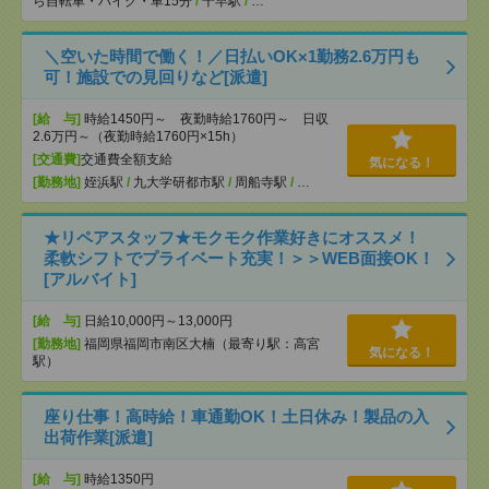
ら自転車・バイク・車15分
/
千早駅
/
…
＼空いた時間で働く！／日払いOK×1勤務2.6万円も
可！施設での見回りなど[派遣]
[給 与]
時給1450円～ 夜勤時給1760円～ 日収
2.6万円～（夜勤時給1760円×15h）
[交通費]
交通費全額支給
気になる！
[勤務地]
姪浜駅
/
九大学研都市駅
/
周船寺駅
/
…
★リペアスタッフ★モクモク作業好きにオススメ！
柔軟シフトでプライベート充実！＞＞WEB面接OK！
[アルバイト]
[給 与]
日給10,000円～13,000円
[勤務地]
福岡県福岡市南区大楠（最寄り駅：高宮
気になる！
駅）
座り仕事！高時給！車通勤OK！土日休み！製品の入
出荷作業[派遣]
[給 与]
時給1350円