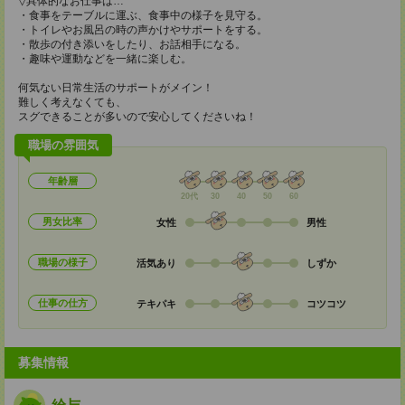
▽具体的なお仕事は…
・食事をテーブルに運ぶ、食事中の様子を見守る。
・トイレやお風呂の時の声かけやサポートをする。
・散歩の付き添いをしたり、お話相手になる。
・趣味や運動などを一緒に楽しむ。
何気ない日常生活のサポートがメイン！
難しく考えなくても、
スグできることが多いので安心してくださいね！
職場の雰囲気
年齢層
20代
30
40
50
60
男女比率
女性
男性
職場の様子
活気あり
しずか
仕事の仕方
テキパキ
コツコツ
募集情報