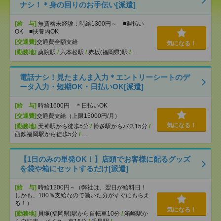
ナシ！＊身の回りのお手伝い[派遣]
[給 与]
無資格未経験：時給1300円～ ■週払い
OK ■扶養内OK
[交通費]
交通費全額支給
気になる！
[勤務地]
薬院駅
/
六本松駅
/
赤坂(福岡県)駅
/
…
電話ナシ！見たまんま入力＊エントリーシートのデ
ータ入力・短期OK・日払いOK[派遣]
[給 与]
時給1600円 ＊日払いOK
[交通費]
交通費支給（上限15000円/月）
気になる！
[勤務地]
天神駅から徒歩5分
/
博多駅からバス15分
/
西鉄福岡駅から徒歩5分
/
…
【1日のみの単発OK！】店頭でお客様に配るグッズ
を袋や箱にセットするだけ[派遣]
[給 与]
時給1200円～（弊社は、翌日が給料日！
しかも、100％支給なので働いた分がすぐにもらえ
る！）
気になる！
[勤務地]
貝塚(福岡県)駅から自転車10分
/
箱崎駅か