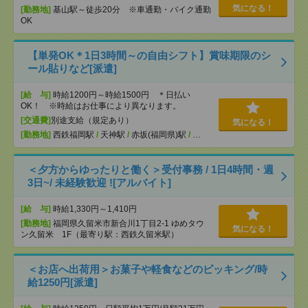
気になる！
[勤務地]
基山駅～徒歩20分 ※車通勤・バイク通勤
OK
【単発OK＊1日3時間～の自由シフト】賞味期限のシ
ール貼りなど[派遣]
[給 与]
時給1200円～時給1500円 ＊日払い
OK！ ※時給はお仕事により異なります。
[交通費]
別途支給（規定あり）
気になる！
[勤務地]
西鉄福岡駅
/
天神駅
/
赤坂(福岡県)駅
/
…
＜夕方からゆったりと働く＞受付事務 / 1日4時間・週
3日~/ 未経験歓迎 ![アルバイト]
[給 与]
時給1,330円～1,410円
[勤務地]
福岡県久留米市新合川1丁目2-1 ゆめタウ
気になる！
ン久留米 1F（最寄り駅：西鉄久留米駅）
＜お店へ出荷用＞お菓子や軽食などのピッキング/時
給1250円[派遣]