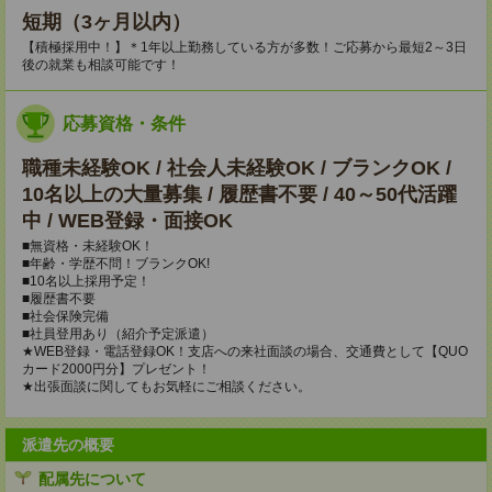
短期（3ヶ月以内）
【積極採用中！】＊1年以上勤務している方が多数！ご応募から最短2～3日
後の就業も相談可能です！
応募資格・条件
職種未経験OK / 社会人未経験OK / ブランクOK /
10名以上の大量募集 / 履歴書不要 / 40～50代活躍
中 / WEB登録・面接OK
■無資格・未経験OK！
■年齢・学歴不問！ブランクOK!
■10名以上採用予定！
■履歴書不要
■社会保険完備
■社員登用あり（紹介予定派遣）
★WEB登録・電話登録OK！支店への来社面談の場合、交通費として【QUO
カード2000円分】プレゼント！
★出張面談に関してもお気軽にご相談ください。
派遣先の概要
配属先について