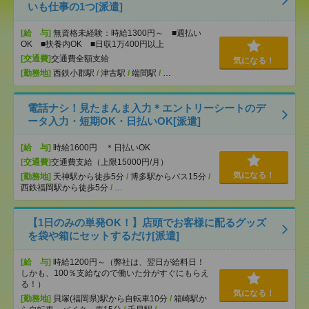
いも仕事の1つ[派遣]
[給 与]
無資格未経験：時給1300円～ ■週払い
OK ■扶養内OK ■日収1万400円以上
[交通費]
交通費全額支給
気になる！
[勤務地]
西鉄小郡駅
/
津古駅
/
端間駅
/
…
電話ナシ！見たまんま入力＊エントリーシートのデ
ータ入力・短期OK・日払いOK[派遣]
[給 与]
時給1600円 ＊日払いOK
[交通費]
交通費支給（上限15000円/月）
気になる！
[勤務地]
天神駅から徒歩5分
/
博多駅からバス15分
/
西鉄福岡駅から徒歩5分
/
…
【1日のみの単発OK！】店頭でお客様に配るグッズ
を袋や箱にセットするだけ[派遣]
[給 与]
時給1200円～（弊社は、翌日が給料日！
しかも、100％支給なので働いた分がすぐにもらえ
る！）
気になる！
[勤務地]
貝塚(福岡県)駅から自転車10分
/
箱崎駅か