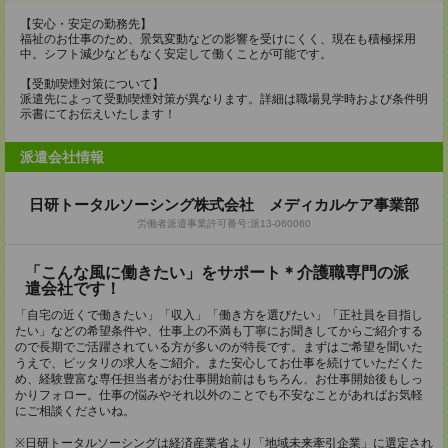
【安心・安定の勤務先】
福祉のお仕事のため、景気変動などの影響を受けにくく、現在も積極採用
中。シフト減少などもなく安定して働くことが可能です。
【受動喫煙対策について】
派遣先によって受動喫煙対策が異なります。詳細は職場見学時および条件明
示書にてお伝えいたします！
派遣会社情報
日研トータルソーシング株式会社 メディカルケア事業部
労働者派遣事業許可番号:派13-060060
「こんな風に働きたい」をサポート＊介護職専門の派
遣会社です！
「自宅の近くで働きたい」「収入」「働き方を選びたい」「正社員を目指し
たい」などの希望条件や、仕事上の不満も丁寧にお聞きしてからご紹介する
ので長期でご活躍されている方が多いのが特長です。まずはご希望を聞いた
うえで、ピッタリの求人をご紹介。また安心してお仕事を続けていただくた
め、経験豊富な専任担当者がお仕事開始前はもちろん、お仕事開始後もしっ
かりフォロー。仕事の悩みやそれ以外のことでも不安なことがあればお気軽
にご相談くださいね。
※日研トータルソーシングは経済産業省より「地域未来牽引企業」に選定され