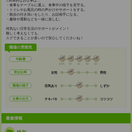
▽具体的なお仕事は…
・食事をテーブルに運ぶ、食事中の様子を見守る。
・トイレやお風呂の時の声かけやサポートをする。
・散歩の付き添いをしたり、お話相手になる。
・趣味や運動などを一緒に楽しむ。
何気ない日常生活のサポートがメイン！
難しく考えなくても、
スグできることが多いので安心してくださいね！
職場の雰囲気
年齢層
20代
30
40
50
60
男女比率
女性
男性
職場の様子
活気あり
しずか
仕事の仕方
テキパキ
コツコツ
募集情報