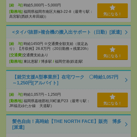
[給 与]
時給5,000円～5,000円
[勤務地]
福岡県福岡市南区大楠3-22-8（最寄り駅：
気になる！
高宮駅(西鉄大牟田線)）
<タイパ抜群>複合機の搬入出サポート（日勤）[派遣]
[給 与]
時給1450円 ※交通費全額支給（規定あ
り） 【月収例】26.8万円（20日勤務＋残業20h）
[交通費]
交通費支給あり
気になる！
[勤務地]
東比恵駅
/
博多駅
/
福岡空港(鉄道)駅
【就労支援A型事業所】在宅ワーク 〇時給1,057円
～1,250円[アルバイト]
[給 与]
時給1,057円～1,250円
[勤務地]
福岡県嘉穂郡桂川町瀬戸23（最寄り駅：
気になる！
JR福北ゆたか線 天道駅）
髪色自由！高時給【THE NORTH FACE】販売 博多
[派遣]