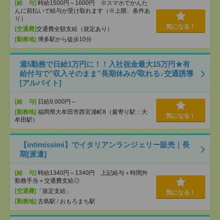
[給 与]
時給1500円～1600円 ※スマホでかんた
んに前払いで給与が受け取れます（※上限、条件あ
り）
気になる！
[交通費]
交通費全額支給（規定あり）
[勤務地]
博多駅から徒歩10分
週5勤務で日給1万円に！！入社祝金最大15万円★有
給付与で”収入そのまま”長期休みが取れる♪交通誘導
[アルバイト]
[給 与]
日給9,000円～
[勤務地]
福岡県大牟田市西宮浦町8（最寄り駅：大
気になる！
牟田駅）
【intimissimi】でイタリアンランジェリー販売｜長
期[派遣]
[給 与]
時給1340円～1340円 上記給与＋時間外
勤務手当＋交通費支給◎
[交通費]
「規定支給」
気になる！
[勤務地]
古島駅
/
おもろまち駅