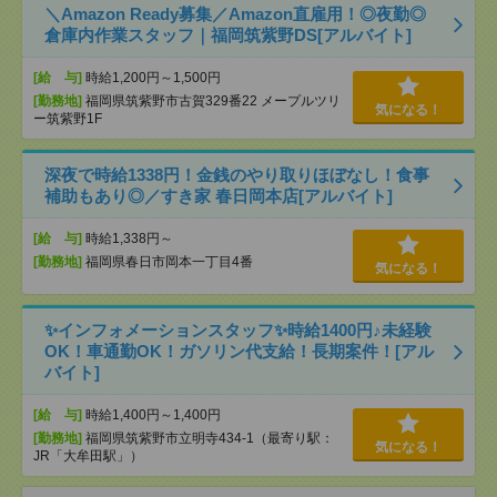
＼Amazon Ready募集／Amazon直雇用！◎夜勤◎
倉庫内作業スタッフ｜福岡筑紫野DS[アルバイト]
[給 与]
時給1,200円～1,500円
[勤務地]
福岡県筑紫野市古賀329番22 メープルツリ
気になる！
ー筑紫野1F
深夜で時給1338円！金銭のやり取りほぼなし！食事
補助もあり◎／すき家 春日岡本店[アルバイト]
[給 与]
時給1,338円～
[勤務地]
福岡県春日市岡本一丁目4番
気になる！
✨インフォメーションスタッフ✨時給1400円♪未経験
OK！車通勤OK！ガソリン代支給！長期案件！[アル
バイト]
[給 与]
時給1,400円～1,400円
[勤務地]
福岡県筑紫野市立明寺434-1（最寄り駅：
気になる！
JR「大牟田駅」）