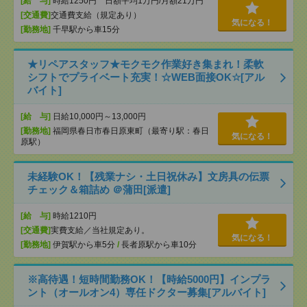
[給 与]
時給1250円 日額平均1万円/月額21万円
[交通費]
交通費支給（規定あり）
気になる！
[勤務地]
千早駅から車15分
★リペアスタッフ★モクモク作業好き集まれ！柔軟
シフトでプライベート充実！☆WEB面接OK☆[アル
バイト]
[給 与]
日給10,000円～13,000円
[勤務地]
福岡県春日市春日原東町（最寄り駅：春日
気になる！
原駅）
未経験OK！【残業ナシ・土日祝休み】文房具の伝票
チェック＆箱詰め ＠蒲田[派遣]
[給 与]
時給1210円
[交通費]
実費支給／当社規定あり。
気になる！
[勤務地]
伊賀駅から車5分
/
長者原駅から車10分
※高待遇！短時間勤務OK！【時給5000円】インプラ
ント（オールオン4）専任ドクター募集[アルバイト]