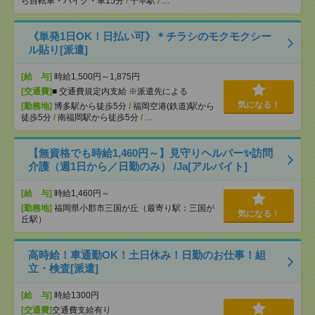
ら自転車・バイク・車15分
/
千早駅
/
…
《単発1日OK！日払い可》＊チラシのモクモクシー
ル貼り[派遣]
[給 与]
時給1,500円～1,875円
[交通費]
■ 交通費規定内支給 ※派遣先による
気になる！
[勤務地]
博多駅から徒歩5分
/
福岡空港(鉄道)駅から
徒歩5分
/
南福岡駅から徒歩5分
/
…
【無資格でも時給1,460円～】見守りヘルパー✨訪問
介護（週1日から／日勤のみ） /Ja[アルバイト]
[給 与]
時給1,460円～
[勤務地]
福岡県小郡市三国が丘（最寄り駅：三国が
気になる！
丘駅）
高時給！車通勤OK！土日休み！日勤のお仕事！組
立・検査[派遣]
[給 与]
時給1300円
[交通費]
交通費支給有り