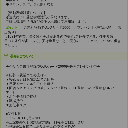
◆飲食チェーン店クーポン
◆サロン、スパ、ジム割引など
【受動喫煙対策について】
派遣先により受動喫煙対策が異なります。
詳細は職場見学時及び条件明示書にて通知致します。
ご来社登録でQUOカード2000円分プレゼント♪週払いOK！（規
ポイント！
定あり）
☆1981年創業。長く続く実績があるので安心♪ご紹介できるお仕事多数！
選べる条件が多いって、実は重要なこと。安心の「ニッケン」で一緒に働き
ましょう♪
登録について
★今ならご来社登録でQUOカード2000円分をプレゼント中★
≪応募～就業までの流れ≫
▼Webまたはお電話にてご応募
▼日研メディカルケアから連絡
▼面談＆ヒアリングの後、スタッフ登録（TEL登録、WEB登録もOKで
す！）
▼お仕事情報の提供
▼職場見学
▼お仕事スタート
■受付時間
9:00～18:00（月～金）
※上記以外でもお気軽に場所・日程等ご相談下さい
※登録会は面接ではありませんので私服でOK