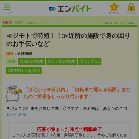
0
メニュー
気になる！
ログイン
NEW
掲載日 :2026
/
08
/
07
No.NTKOHK26_JMJT
≪ジモトで時短！！≫近所の施設で身の回り
のお手伝いなど
職種：
介護関連
派遣
職種未経験OK
社会人未経験OK
ブランクOK
WEB登録・面接OK
「自宅から30分以内」「自転車で通える範囲」あな
たのご希望をしっかり伺います！
▼地元でお仕事をお探しの方、必見です！派遣先は、あなたのご自
...
もっとみる
応募が集まった時点で掲載終了
この求人は応募が集まり次第、掲載終了致します。予めご理解くださ