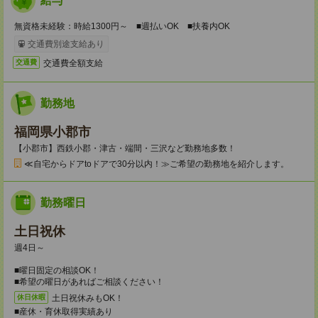
給与
無資格未経験：時給1300円～ ■週払いOK ■扶養内OK
交通費別途支給あり
交通費全額支給
交通費
勤務地
福岡県小郡市
【小郡市】西鉄小郡・津古・端間・三沢など勤務地多数！
≪自宅からドアtoドアで30分以内！≫ご希望の勤務地を紹介します。
勤務曜日
土日祝休
週4日～
■曜日固定の相談OK！
■希望の曜日があればご相談ください！
土日祝休みもOK！
休日休暇
■産休・育休取得実績あり