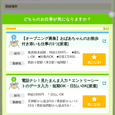
登録場所
×
メディカルケア事業部 博多オフィス
どちらのお仕事が気になりますか？
福岡県福岡市博多区博多駅前2-1-1 福岡朝日ビル 5F 510号室
TEL：0120-802-274
MAIL：
tenshoku@nikken-ts.jp
1
/10
担当：採用担当
【オープニング募集】おばあちゃんのお散歩
メディカルケア事業部 小倉オフィス
付き添いも仕事の1つ[派遣]
福岡県北九州市小倉北区米町1-3-1 明治安田生命北九州ビル3F
無資格未経験：時給1300円～ ■週払
TEL：0120-802-274
給与
MAIL：
tenshoku@nikken-ts.jp
いOK ■扶養内OK ■日収1万400円
担当：採用担当
以上
西鉄小郡駅 / 津古駅 / 端間駅 / …
気になる!
勤務地
メディカルケア事業部 熊本オフィス
熊本県熊本市中央区花畑町1-7 MY熊本ビル2F 2-3号室
TEL：0120-917-473
電話ナシ！見たまんま入力＊エントリーシー
MAIL：
tenshoku@nikken-ts.jp
担当：採用担当
トのデータ入力・短期OK・日払いOK[派遣]
登録交通費
時給1600円 ＊日払いOK
給与
★今ならご来社登録でQUOカード2000円分をプレゼント中★
天神駅から徒歩5分 / 博多駅からバス
勤務地
気になる!
15分 / 西鉄福岡駅から徒歩5分 / …