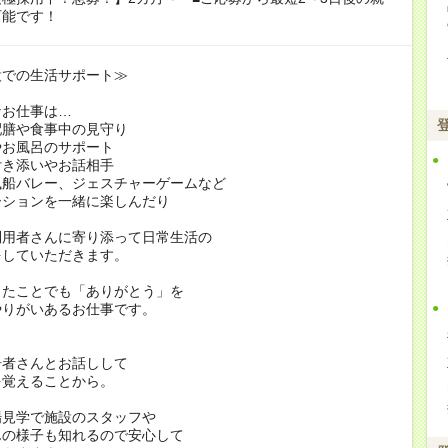
可能です！
設での生活サポート≫
なお仕事は…
配膳や食事中の見守り
やお風呂のサポート
付き添いやお話相手
風船バレー、ジェスチャーゲームなど
ションを一緒に楽しんだり
利用者さんに寄り添って日常生活の
をしていただきます。
したことでも「ありがとう」を
やりがいあるお仕事です。
居者さんとお話しして
を覚えることから。
場見学で施設のスタッフや
んの様子も知れるので安心して