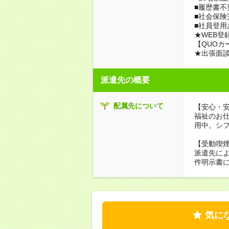
■履歴書不
■社会保険
■社員登用
★WEB登
【QUOカ
★出張面
派遣先の概要
配属先について
【安心・
福祉のお
用中。シ
【受動喫
派遣先に
件明示書
気に