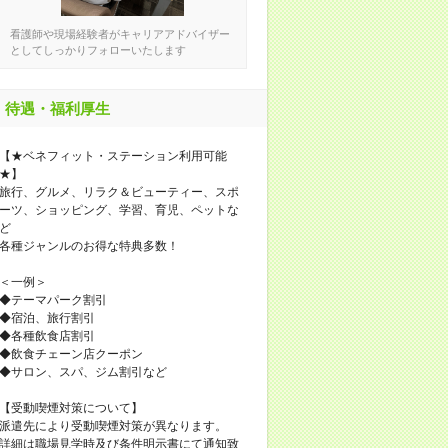
看護師や現場経験者がキャリアアドバイザー
としてしっかりフォローいたします
待遇・福利厚生
【★ベネフィット・ステーション利用可能
★】
旅行、グルメ、リラク＆ビューティー、スポ
ーツ、ショッピング、学習、育児、ペットな
ど
各種ジャンルのお得な特典多数！
＜一例＞
◆テーマパーク割引
◆宿泊、旅行割引
◆各種飲食店割引
◆飲食チェーン店クーポン
◆サロン、スパ、ジム割引など
【受動喫煙対策について】
派遣先により受動喫煙対策が異なります。
詳細は職場見学時及び条件明示書にて通知致