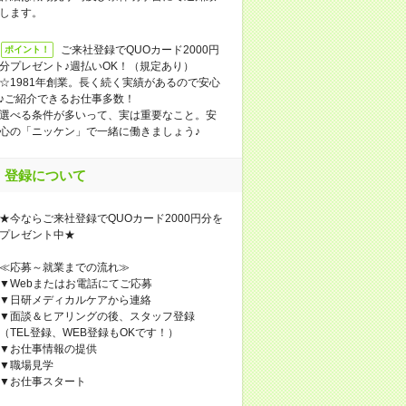
します。
ご来社登録でQUOカード2000円
ポイント！
分プレゼント♪週払いOK！（規定あり）
☆1981年創業。長く続く実績があるので安心
♪ご紹介できるお仕事多数！
選べる条件が多いって、実は重要なこと。安
心の「ニッケン」で一緒に働きましょう♪
登録について
★今ならご来社登録でQUOカード2000円分を
プレゼント中★
≪応募～就業までの流れ≫
▼Webまたはお電話にてご応募
▼日研メディカルケアから連絡
▼面談＆ヒアリングの後、スタッフ登録
（TEL登録、WEB登録もOKです！）
▼お仕事情報の提供
▼職場見学
▼お仕事スタート