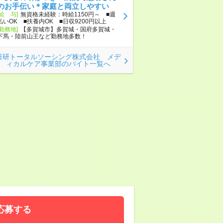
のお手伝い＊家庭と両立しやすい
[給 与]
無資格未経験：時給1150円～ ■週
払いOK ■扶養内OK ■日収9200円以上
[勤務地]
【多賀城市】多賀城・国府多賀城・
下馬・陸前山王など勤務地多数！
日研トータルソーシング株式会社 メデ
ィカルケア事業部のバイト一覧へ
応募する