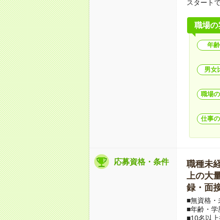
スタート
職場の
年齢
男女
職場の
仕事の
応募資格・条件
職種未経験
上の大量募
録・面接
■無資格・
■年齢・学
■10名以