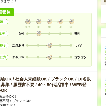
できますよ！
雰囲気
層
20代
30
40
50
60
比率
女性
男性
様子
活気あり
しずか
仕方
テキパキ
コツコツ
OK / 社会人未経験OK / ブランクOK / 10名以
集 / 履歴書不要 / 40～50代活躍中 / WEB登
OK
未経験OK！
歴不問！ブランクOK!
上採用予定！