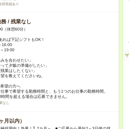
取得実績あり
務 / 残業なし
:00（休憩60分）
あれば下記シフトもOK！
16:00
～19:00
休みを合わせたい」
持って夕飯の準備がしたい」
ば残業はしたくない」
希望を教えてくださいね。
ク希望の方へ
お仕事で希望する勤務時間と、もう1つのお仕事の勤務時間。
0時間を超える場合は応募できません。
業なし
ヶ月以内）
極採用中！急募！】2カ月～ ■ご応募から最短2～3日後の就