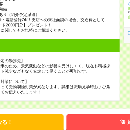
要
完備
あり（紹介予定派遣）
録・電話登録OK！支店への来社面談の場合、交通費として
ード2000円分】プレゼント！
談に関してもお気軽にご相談ください。
安定の勤務先】
仕事のため、景気変動などの影響を受けにくく、現在も積極採
フト減少などもなく安定して働くことが可能です。
煙対策について】
よって受動喫煙対策が異なります。詳細は職場見学時および条
にてお伝えいたします！
なる！