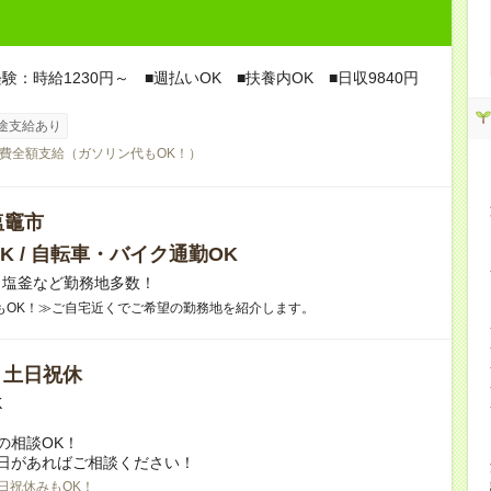
験：時給1230円～ ■週払いOK ■扶養内OK ■日収9840円
途支給あり
費全額支給（ガソリン代もOK！）
塩竈市
K / 自転車・バイク通勤OK
】塩釜など勤務地多数！
もOK！≫ご自宅近くでご希望の勤務地を紹介します。
/ 土日祝休
K
の相談OK！
日があればご相談ください！
日祝休みもOK！