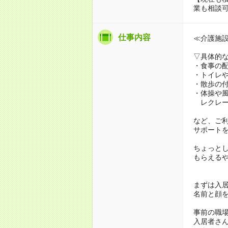
業も相談
仕事内容
≪介護施
▽具体的
・食事の
・トイレ
・散歩の
・体操や
レクレー
など、ご
サポート
ちょっと
もらえる
まずは入
名前と顔
事前の職
入居者さ