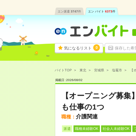
エン派遣
3747
件
エン バイト
6373
件
0
気になるリスト
保存した希
バイトTOP
東北
宮城県
塩竈市
【オ
掲載日 :
2026
/
08
/
02
【オープニング募集
も仕事の1つ
介護関連
職種：
派遣
職種未経験OK
社会人未経験OK