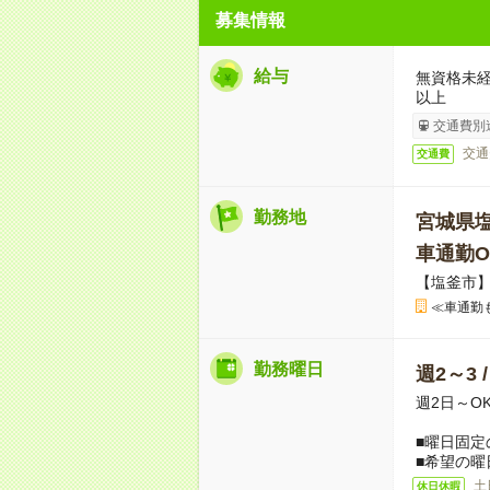
募集情報
給与
無資格未経
以上
交通費別
交通
交通費
勤務地
宮城県
車通勤O
【塩釜市
≪車通勤
勤務曜日
週2～3 
週2日～O
■曜日固定
■希望の曜
土
休日休暇