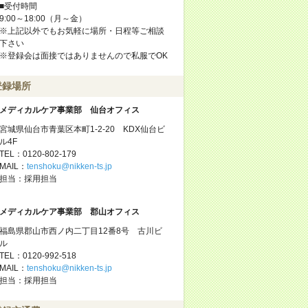
■受付時間
9:00～18:00（月～金）
※上記以外でもお気軽に場所・日程等ご相談
下さい
※登録会は面接ではありませんので私服でOK
登録場所
メディカルケア事業部 仙台オフィス
宮城県仙台市青葉区本町1-2-20 KDX仙台ビ
ル4F
TEL：0120-802-179
MAIL：
tenshoku@nikken-ts.jp
担当：採用担当
メディカルケア事業部 郡山オフィス
福島県郡山市西ノ内二丁目12番8号 古川ビ
ル
TEL：0120-992-518
MAIL：
tenshoku@nikken-ts.jp
担当：採用担当