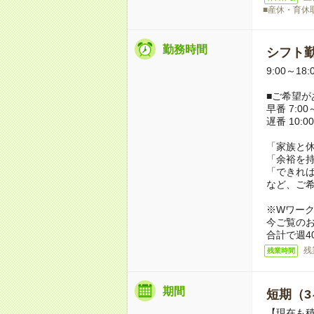
■産休・育休
勤務時間
シフト勤
9:00～18
■ご希望が
早番 7:00～
遅番 10:00
「家族と
「余裕を
「できれ
など、ご
※Wワー
今ご覧の
合計で週4
残
残業時間
期間
短期（3
【現在も積