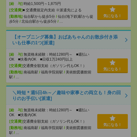
[給 与]
時給1,500円～1,875円
[交通費]
■ 交通費規定内支給 ※派遣先による
気になる！
[勤務地]
仙台駅から徒歩5分
/
仙台(地下鉄)駅から徒
歩5分
/
北仙台駅から徒歩5分
/
…
【オープニング募集】おばあちゃんのお散歩付き添
いも仕事の1つ[派遣]
[給 与]
無資格未経験：時給1280円～ ■週払い
OK ■扶養内OK ■日収1万240円以上
[交通費]
交通費全額支給（ガソリン代もOK！）
気になる！
[勤務地]
南福島駅
/
福島学院前駅
/
美術館図書館前
駅
/
…
＼時短＊週5日4h～／趣味や家事との両立も！身の回
りのお手伝い[派遣]
[給 与]
無資格未経験：時給1280円～ ■週払い
OK ■扶養内OK
[交通費]
交通費全額支給（ガソリン代もOK！）
気になる！
[勤務地]
南福島駅
/
福島学院前駅
/
美術館図書館前
駅
/
…