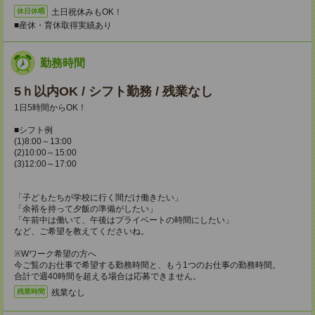
土日祝休みもOK！
休日休暇
■産休・育休取得実績あり
勤務時間
5ｈ以内OK / シフト勤務 / 残業なし
1日5時間からOK！
■シフト例
(1)8:00～13:00
(2)10:00～15:00
(3)12:00～17:00
「子どもたちが学校に行く間だけ働きたい」
「余裕を持って夕飯の準備がしたい」
「午前中は働いて、午後はプライベートの時間にしたい」
など、ご希望を教えてくださいね。
※Wワーク希望の方へ
今ご覧のお仕事で希望する勤務時間と、もう1つのお仕事の勤務時間。
合計で週40時間を超える場合は応募できません。
残業なし
残業時間