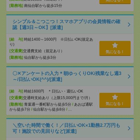
気になる！
[勤務地]
南仙台駅から徒歩15分
シンプル＆こつこつ！スマホアプリの会員情報の確
認【週3日～OK】[派遣]
[給 与]
時給1400～1600円 ※日払いOK(規定あ
り)
[交通費]
交通費支給（規定あり）
気になる！
[勤務地]
仙台駅から徒歩3分
〇✕アンケートの入力＊朝ゆっくりOK/残業なし週3
～/日払いOK(^^)/[派遣]
[給 与]
時給1600円 ＊日払い・週払いOK
[交通費]
交通時支給あり（上限15,000円まで/月）
気になる！
[勤務地]
青葉通一番町駅から徒歩5分
/
あおば通駅
から徒歩7分
/
仙台駅から徒歩8分
/
…
＼空いた時間で働く！／日払いOK×1勤務2.7万円も
可！施設での見回りなど[派遣]