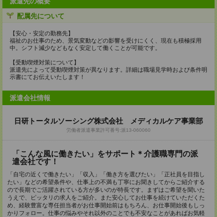
派遣先の概要
配属先について
【安心・安定の勤務先】
福祉のお仕事のため、景気変動などの影響を受けにくく、現在も積極採用
中。シフト減少などもなく安定して働くことが可能です。
【受動喫煙対策について】
派遣先によって受動喫煙対策が異なります。詳細は職場見学時および条件明
示書にてお伝えいたします！
派遣会社情報
日研トータルソーシング株式会社 メディカルケア事業部
労働者派遣事業許可番号:派13-060060
「こんな風に働きたい」をサポート＊介護職専門の派
遣会社です！
「自宅の近くで働きたい」「収入」「働き方を選びたい」「正社員を目指し
たい」などの希望条件や、仕事上の不満も丁寧にお聞きしてからご紹介する
ので長期でご活躍されている方が多いのが特長です。まずはご希望を聞いた
うえで、ピッタリの求人をご紹介。また安心してお仕事を続けていただくた
め、経験豊富な専任担当者がお仕事開始前はもちろん、お仕事開始後もしっ
かりフォロー。仕事の悩みやそれ以外のことでも不安なことがあればお気軽