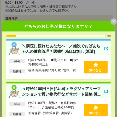
9:00～18:00（月～金）
※上記以外でもお気軽に場所・日程等ご相談下さい
※登録会は面接ではありませんので私服でOK
登録場所
×
どちらのお仕事が気になりますか？
メディカルケア事業部 仙台オフィス
宮城県仙台市青葉区本町1-2-20 KDX仙台ビル4F
1
/10
TEL：0120-802-179
MAIL：
tenshoku@nikken-ts.jp
担当：採用担当
＼病院に疲れたあなたへ！／施設でおばあち
ゃんの健康管理＊医療行為ほぼ無し[派遣]
メディカルケア事業部 郡山オフィス
福島県郡山市西ノ内二丁目12番8号 古川ビル
時給1750円～ ■週払いOK ■日収1
給与
TEL：0120-992-518
万4000円以上
MAIL：
tenshoku@nikken-ts.jp
担当：採用担当
福島(福島県)駅 / 卸町駅 / 曽根田駅 / …
気になる!
勤務地
登録交通費
★今ならご来社登録でQUOカード2000円分をプレゼント中★
＜時給1100円＊日払い可＞ラグジュアリーマ
ンションで買い物代行などサポート業務[派
遣]
時給1100円 有資格・有経験時給
給与
1250円 介護福祉士時給1440円 ■
日払いOK（規定あり）※即日払い不
応募ページへ
新青森駅 / 浅虫温泉駅 / 奥内駅 / …
気になる!
勤務地
可