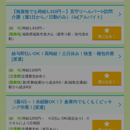
【無資格でも時給1,410円～】見守りヘルパー✨訪問
介護（週1日から／日勤のみ） /Ja[アルバイト]
[給 与]
時給1,410円～
[勤務地]
福島県福島市泉大仏（最寄り駅：岩代清水
気になる！
駅）
給与即払いOK！高時給！土日休み！検査・梱包作業
[派遣]
[給 与]
時給1100円
[交通費]
交通費支給有り
気になる！
[勤務地]
泉(常磐線)駅から徒歩8分
/
泉(福島交通線)
駅から徒歩8分
《週4日～！未経験OK！》倉庫内でもくもくピッキ
ング作業！[派遣]
[給 与]
時給1200円～ ※日払いOK(規定あり) ※
スキルにより応相談
[交通費]
交通費支給（規定あり）