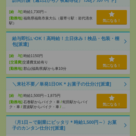
訪問介護（週1日から／夜勤専従） /Jb[アルバイト]
[給 与]
時給1,730円～
[勤務地]
福島県福島市泉大仏（最寄り駅：岩代清水
気になる！
駅）
給与即払いOK！高時給！土日休み！検品・包装・梱
包[派遣]
[給 与]
時給1150円
[交通費]
交通費支給有り
気になる！
[勤務地]
郡山(福島県)駅から車10分
＼来社不要／単発1日OK＊お菓子の仕分け[派遣]
[給 与]
時給1,500円～1,875円
[勤務地]
石巻駅からバイク・車
/
蛇田駅からバイ
気になる！
ク・車
/
渡波駅からバイク・車
/
…
〈月1日～で副業にピッタリ＊時給1,500円～〉お菓
子のカンタン仕分け[派遣]