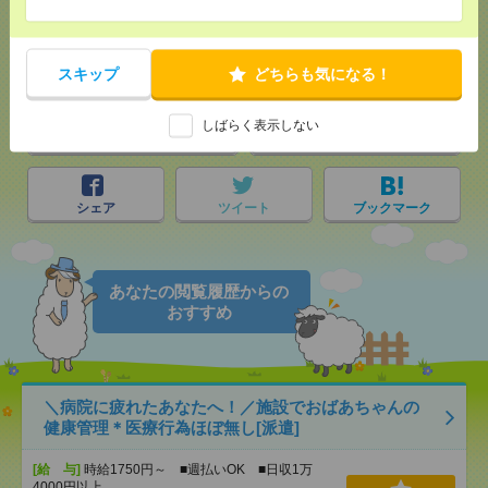
気になる！
電話応募
スキップ
どちらも気になる！
しばらく表示しない
メール
LINE
で送る
で送る
シェア
ツイート
ブックマーク
あなたの閲覧履歴からの
おすすめ
＼病院に疲れたあなたへ！／施設でおばあちゃんの
健康管理＊医療行為ほぼ無し[派遣]
[給 与]
時給1750円～ ■週払いOK ■日収1万
4000円以上