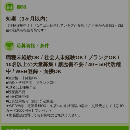
期間
短期（3ヶ月以内）
【積極採用中！】＊1年以上勤務している方が多数！ご応募から最短2～3日
後の就業も相談可能です！
応募資格・条件
職種未経験OK / 社会人未経験OK / ブランクOK /
10名以上の大量募集 / 履歴書不要 / 40～50代活躍
中 / WEB登録・面接OK
■無資格・未経験OK！
■年齢・学歴不問！ブランクOK!
■10名以上採用予定！
■履歴書不要
■社会保険完備
■社員登用あり（紹介予定派遣）
★WEB登録・電話登録OK！支店への来社面談の場合、交通費として【QUO
カード2000円分】プレゼント！
★出張面談に関してもお気軽にご相談ください。