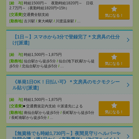
[給 与]
時給1500円～ 夜勤時給1820円～ 日収
2.7万円～（夜勤時給1820円×15h）
[交通費]
交通費全額支給
気になる！
[勤務地]
古川駅
/
東大崎駅
/
川渡温泉駅
/
…
【1日～】スマホから3分で登録完了＊文房具の仕分
け[派遣]
[給 与]
時給1,500円～1,875円
[勤務地]
仙台駅から徒歩5分
/
仙台(地下鉄)駅から徒
気になる！
歩5分
/
北仙台駅から徒歩5分
/
…
《単発1日OK！日払い可》＊文房具のモクモクシー
ル貼り[派遣]
[給 与]
時給1,500円～1,875円
[交通費]
■ 交通費規定内支給 ※派遣先による
気になる！
[勤務地]
南仙台駅から徒歩5分
/
長町駅から徒歩5分
/
長町南駅から徒歩5分
/
…
【無資格でも時給1,730円～】夜間見守りヘルパー✨