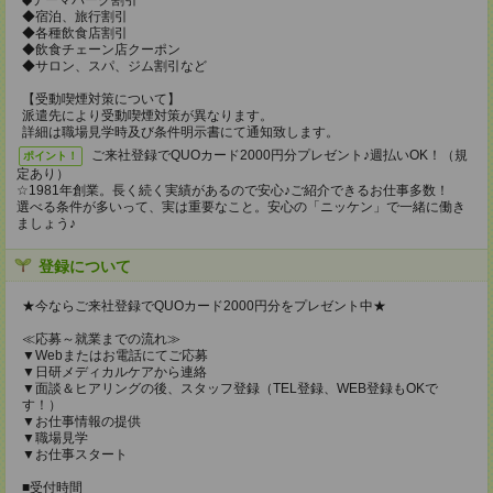
◆テーマパーク割引
◆宿泊、旅行割引
◆各種飲食店割引
◆飲食チェーン店クーポン
◆サロン、スパ、ジム割引など
【受動喫煙対策について】
派遣先により受動喫煙対策が異なります。
詳細は職場見学時及び条件明示書にて通知致します。
ご来社登録でQUOカード2000円分プレゼント♪週払いOK！（規
ポイント！
定あり）
☆1981年創業。長く続く実績があるので安心♪ご紹介できるお仕事多数！
選べる条件が多いって、実は重要なこと。安心の「ニッケン」で一緒に働き
ましょう♪
登録について
★今ならご来社登録でQUOカード2000円分をプレゼント中★
≪応募～就業までの流れ≫
▼Webまたはお電話にてご応募
▼日研メディカルケアから連絡
▼面談＆ヒアリングの後、スタッフ登録（TEL登録、WEB登録もOKで
す！）
▼お仕事情報の提供
▼職場見学
▼お仕事スタート
■受付時間