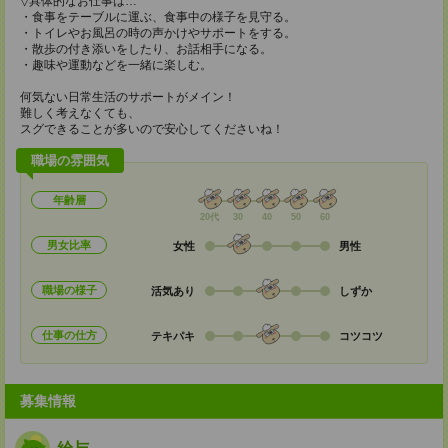
▽具体的なお仕事は…
・食事をテーブルに運ぶ、食事中の様子を見守る。
・トイレやお風呂の時の声かけやサポートをする。
・散歩の付き添いをしたり、お話相手になる。
・趣味や運動などを一緒に楽しむ。
何気ない日常生活のサポートがメイン！
難しく考えなくても、
スグできることが多いので安心してくださいね！
職場の雰囲気
年齢層
20代
30
40
50
60
男女比率
女性
男性
職場の様子
活気あり
しずか
仕事の仕方
テキパキ
コツコツ
募集情報