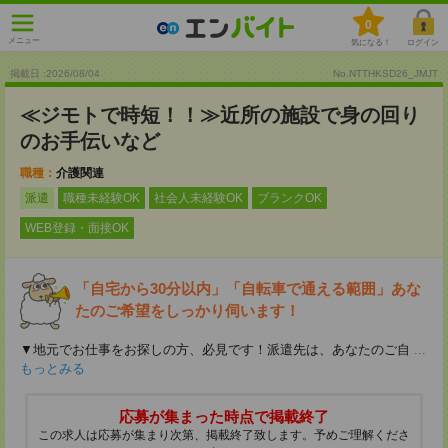
0
メニュー
気になる！
ログイン
掲載日 :2026
/
08
/
04
No.NTTHKSD26_JMJT
≪ジモトで時短！！≫近所の施設で身の回り
のお手伝いなど
職種：
介護関連
派遣
職種未経験OK
社会人未経験OK
ブランクOK
WEB登録・面接OK
「自宅から30分以内」「自転車で通える範囲」あな
たのご希望をしっかり伺います！
▼地元でお仕事をお探しの方、必見です！派遣先は、あなたのご自
...
もっとみる
応募が集まった時点で掲載終了
この求人は応募が集まり次第、掲載終了致します。予めご理解くださ