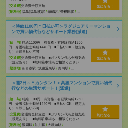
[交通費]
交通費全額支給
気になる！
[勤務地]
福島(福島県)駅
/
卸町駅
/
曽根田駅
/
…
＜時給1100円＊日払い可＞ラグジュアリーマンショ
ンで買い物代行などサポート業務[派遣]
[給 与]
時給1100円 有資格・有経験時給1250
円 介護福祉士時給1440円 ■日払いOK（規定あ
り）※即日払い不可
[交通費]
交通費全額支給 ■ガソリン代も全額支給
気になる！
（規定あり） ■無料駐車場もご相談ください
[勤務地]
新青森駅
/
浅虫温泉駅
/
奥内駅
/
…
＜週2日～＊カンタン！＞高級マンションで買い物代
行などの生活サポート！[派遣]
[給 与]
時給1100円 有資格・有経験時給1250
円 介護福祉士時給1440円 ■日払いOK（規定あ
り）※即日払い不可
[交通費]
交通費全額支給 ■ガソリン代も全額支給
気になる！
（規定あり） ■無料駐車場もご相談ください
[勤務地]
浪岡駅
/
油川駅
/
大釈迦駅
/
…