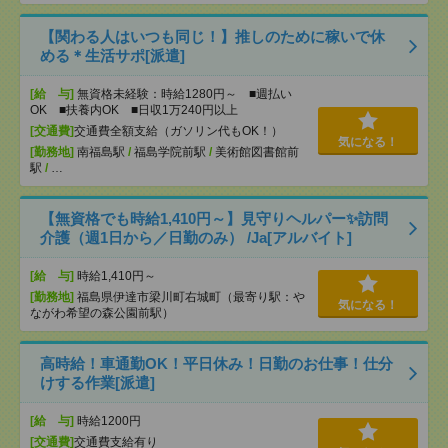
【関わる人はいつも同じ！】推しのために稼いで休
める＊生活サポ[派遣]
[給 与]
無資格未経験：時給1280円～ ■週払い
OK ■扶養内OK ■日収1万240円以上
[交通費]
交通費全額支給（ガソリン代もOK！）
気になる！
[勤務地]
南福島駅
/
福島学院前駅
/
美術館図書館前
駅
/
…
【無資格でも時給1,410円～】見守りヘルパー✨訪問
介護（週1日から／日勤のみ） /Ja[アルバイト]
[給 与]
時給1,410円～
[勤務地]
福島県伊達市梁川町右城町（最寄り駅：や
気になる！
ながわ希望の森公園前駅）
高時給！車通勤OK！平日休み！日勤のお仕事！仕分
けする作業[派遣]
[給 与]
時給1200円
[交通費]
交通費支給有り