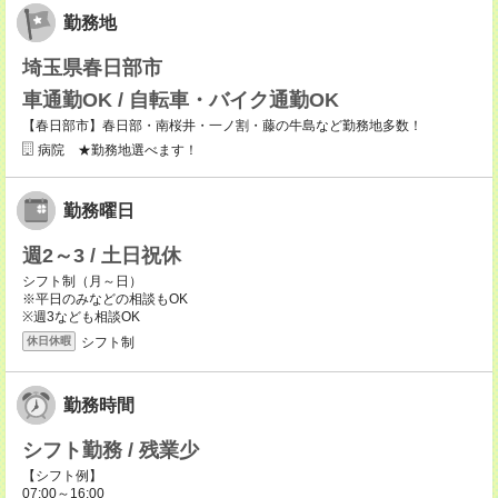
勤務地
埼玉県春日部市
車通勤OK / 自転車・バイク通勤OK
【春日部市】春日部・南桜井・一ノ割・藤の牛島など勤務地多数！
病院 ★勤務地選べます！
勤務曜日
週2～3 / 土日祝休
シフト制（月～日）
※平日のみなどの相談もOK
※週3なども相談OK
シフト制
休日休暇
勤務時間
シフト勤務 / 残業少
【シフト例】
07:00～16:00