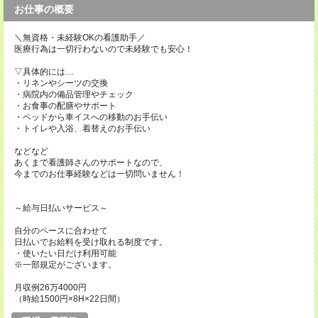
お仕事の概要
＼無資格・未経験OKの看護助手／
医療行為は一切行わないので未経験でも安心！
▽具体的には…
・リネンやシーツの交換
・病院内の備品管理やチェック
・お食事の配膳やサポート
・ベッドから車イスへの移動のお手伝い
・トイレや入浴、着替えのお手伝い
などなど
あくまで看護師さんのサポートなので、
今までのお仕事経験などは一切問いません！
～給与日払いサービス～
自分のペースに合わせて
日払いでお給料を受け取れる制度です。
・使いたい日だけ利用可能
※一部規定がございます。
月収例26万4000円
（時給1500円×8H×22日間）