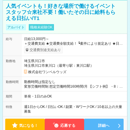
人気イベントも！好きな場所で働けるイベント
スタッフ☆来社不要！働いたその日に給料もら
える日払い/T1
アルバイト
職種未経験OK
日給13,000円～
給与
＋交通費支給 ★交通費全額支給！ ┗案件により規定あり ★日払
いOK！（規定あり） ┗働いたその日に現金GET♪ お仕事後はコ
交通費別途支給あり
ンビニATMから 日払い分を引き落とせます！ 【試用期間】試
用期間なし
埼玉県川口市
勤務地
埼玉県川口市東川口（最寄り駅：東川口駅）
株式会社ワンベルウッズ
勤務時間は指定なし
勤務時間
変形労働時間制 想定労働時間160時間/月 【シフト例】 ・8：00
～21：00
単発・1日のみOK
期間
週1日からOK / 日払いOK / 副業・WワークOK / 10名以上の大量
特徴
募集
気になる！
応募する
詳細へ