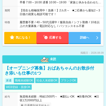
早番 7:00～16:00 遅番 10:00～19:00 「家族と休みを合わせた
い」 「余裕を持って夕飯の準備がしたい」 「できれば残業はし
たくない」 など、ご希望を教えてくださいね。 ※Wワーク希望
【現在も積極採用中！急募！】2カ月～ ■ご応募から最短2～3
期間
の方へ 今ご覧のお仕事で希望する勤務時間と、もう1つのお仕事
日後の就業も相談可能です！
の勤務時間。 合計で週40時間を超える場合は応募できません。
履歴書不要
/
40～50代活躍中
/
服装自由
/
シフト勤務
/
10名以
特徴
上の大量募集
/
電話対応なし
/
パソコンスキル不要
気になる！
応募する
詳細へ
掲載日：2026.08.09
未読
【オープニング募集】おばあちゃんのお散歩付
き添いも仕事の1つ
派遣
職種未経験OK
社会人未経験OK
ブランクOK
WEB登録・面接OK
無資格未経験：時給1500円～ ■週払いOK ■扶養内OK ■日
給与
収1万2000円以上
交通費別途支給あり