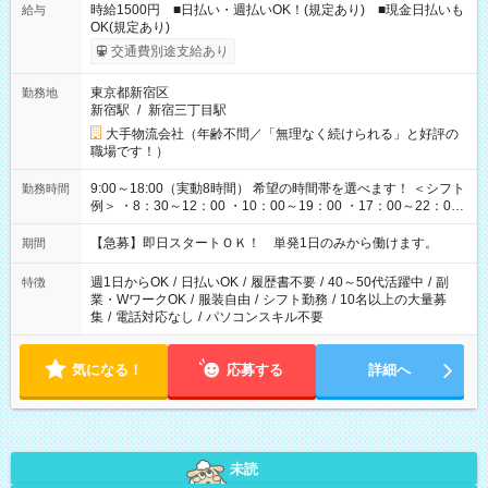
時給1500円 ■日払い・週払いOK！(規定あり) ■現金日払いも
給与
OK(規定あり)
交通費別途支給あり
東京都新宿区
勤務地
新宿駅
/
新宿三丁目駅
大手物流会社（年齢不問／「無理なく続けられる」と好評の
職場です！）
9:00～18:00（実動8時間） 希望の時間帯を選べます！ ＜シフト
勤務時間
例＞ ・8：30～12：00 ・10：00～19：00 ・17：00～22：00
・13：00～22：00 ・22：00～翌6：00 など
【急募】即日スタートＯＫ！ 単発1日のみから働けます。
期間
週1日からOK
/
日払いOK
/
履歴書不要
/
40～50代活躍中
/
副
特徴
業・WワークOK
/
服装自由
/
シフト勤務
/
10名以上の大量募
集
/
電話対応なし
/
パソコンスキル不要
気になる！
応募する
詳細へ
未読