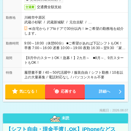
交通費全額支給
交通費
川崎市中原区
勤務地
武蔵小杉駅
/
武蔵新城駅
/
元住吉駅
/
…
≪自宅からドアtoドアで30分以内！≫ご希望の勤務地を紹介
します。
9:00～18:00（休憩60分） ■ご希望があれば下記シフトもOK！
勤務時間
早番 7:00～16:00 遅番 10:00～19:00 夜勤 16:30～翌9:30 「家族
と休みを合わせたい」 「余裕を持って夕飯の準備がしたい」
「できれば残業はしたくない」 など、ご希望を教えてください
【8月中のスタートOK！急募！】2カ月～ ■8月～、9月スター
期間
ね。 ※Wワーク希望の方へ 今ご覧のお仕事で希望する勤務時間
トもOK！
と、もう1つのお仕事の勤務時間。 合計で週40時間を超える場
合は応募できません。
履歴書不要
/
40～50代活躍中
/
服装自由
/
シフト勤務
/
10名以
特徴
上の大量募集
/
電話対応なし
/
パソコンスキル不要
気になる！
応募する
詳細へ
掲載日：2026.08.07
未読
【シフト自由・現金手渡しOK】iPhoneなどス