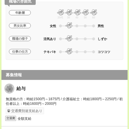
職場の雰囲気
年齢層
20代
30
40
50
60
男女比率
女性
男性
職場の様子
活気あり
しずか
仕事の仕方
テキパキ
コツコツ
募集情報
給与
無資格の方：時給1500円～1875円 / 介護福祉士：時給1800円～2250円 / 初
任者以上：時給1600円～2000円
交通費別途支給あり
全額支給
交通費