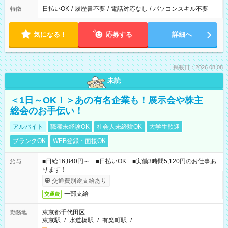
日払いOK
/
履歴書不要
/
電話対応なし
/
パソコンスキル不要
特徴
気になる！
応募する
詳細へ
掲載日：2026.08.08
未読
＜1日～OK！＞あの有名企業も！展示会や株主
総会のお手伝い！
アルバイト
職種未経験OK
社会人未経験OK
大学生歓迎
ブランクOK
WEB登録・面接OK
■日給16,840円～ ■日払いOK ■実働3時間5,120円のお仕事あ
給与
ります！
交通費別途支給あり
一部支給
交通費
東京都千代田区
勤務地
東京駅
/
水道橋駅
/
有楽町駅
/
…