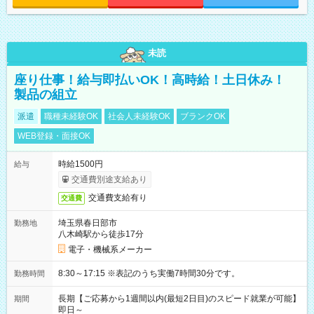
未読
座り仕事！給与即払いOK！高時給！土日休み！
製品の組立
派遣
職種未経験OK
社会人未経験OK
ブランクOK
WEB登録・面接OK
時給1500円
給与
交通費別途支給あり
交通費支給有り
交通費
埼玉県春日部市
勤務地
八木崎駅から徒歩17分
電子・機械系メーカー
8:30～17:15 ※表記のうち実働7時間30分です。
勤務時間
長期【ご応募から1週間以内(最短2日目)のスピード就業が可能】
期間
即日～