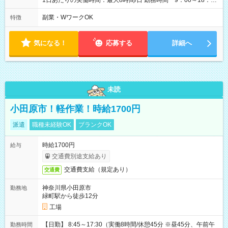
1日あたりの実働時間：最大8時間/日 勤務時間 9：00～18：
00(実働8h、休憩1h) 土日祝含む週3日～OK、シフト制 ※もちろ
ん週5日勤務もOK♪ 勤務期間：2026年8月12日～9月9日※リスト
副業・WワークOK
特徴
全件完了で業務終了
気になる！
応募する
詳細へ
未読
小田原市！軽作業！時給1700円
派遣
職種未経験OK
ブランクOK
時給1700円
給与
交通費別途支給あり
交通費支給（規定あり）
交通費
神奈川県小田原市
勤務地
緑町駅から徒歩12分
工場
【日勤】 8:45～17:30（実働8時間/休憩45分 ※昼45分、午前午
勤務時間