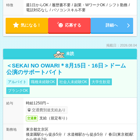
週1日からOK
/
履歴書不要
/
副業・WワークOK
/
シフト勤務
/
特徴
電話対応なし
/
パソコンスキル不要
気になる！
応募する
詳細へ
掲載日：2026.08.04
未読
＜SEKAI NO OWARI＊8月15日・16日＞ドーム
公演のサポートバイト
アルバイト
職種未経験OK
社会人未経験OK
大学生歓迎
ブランクOK
時給1250円～
給与
交通費別途支給あり
支給（規定有り）
交通費
東京都文京区
勤務地
後楽園駅から徒歩5分
/
水道橋駅から徒歩5分
/
春日(東京都)駅
から徒歩7分