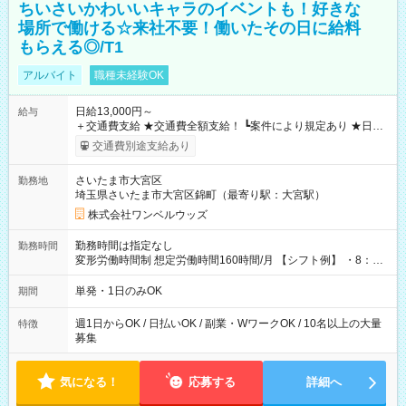
ちいさいかわいいキャラのイベントも！好きな
場所で働ける☆来社不要！働いたその日に給料
もらえる◎/T1
アルバイト
職種未経験OK
日給13,000円～
給与
＋交通費支給 ★交通費全額支給！ ┗案件により規定あり ★日払
いOK！（規定あり） ┗働いたその日に現金GET♪ お仕事後はコ
交通費別途支給あり
ンビニATMから 日払い分を引き落とせます！ 【試用期間】試
用期間なし
さいたま市大宮区
勤務地
埼玉県さいたま市大宮区錦町（最寄り駅：大宮駅）
株式会社ワンベルウッズ
勤務時間は指定なし
勤務時間
変形労働時間制 想定労働時間160時間/月 【シフト例】 ・8：00
～21：00
単発・1日のみOK
期間
週1日からOK / 日払いOK / 副業・WワークOK / 10名以上の大量
特徴
募集
気になる！
応募する
詳細へ