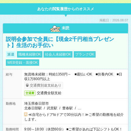
あなたの閲覧履歴からのオススメ
掲載日：2026.08.07
未読
説明会参加で全員に【現金2千円相当プレゼン
ト】生活のお手伝い
派遣
職種未経験OK
社会人未経験OK
ブランクOK
WEB登録・面接OK
無資格未経験：時給1350円～ ■週払いOK ■扶養内OK ■日
給与
収1万800円以上
交通費別途支給あり
交通費全額支給
交通費
埼玉県春日部市
勤務地
北春日部駅
/
武里駅
/
豊春駅
/
…
≪自宅からドアtoドアで30分以内！≫ご希望の勤務地を紹介
します。
9:00～18:00（休憩60分） ■ご希望があれば下記シフトもOK！
勤務時間