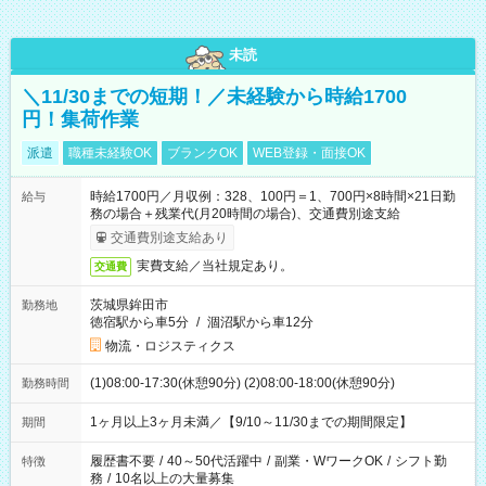
未読
＼11/30までの短期！／未経験から時給1700
円！集荷作業
派遣
職種未経験OK
ブランクOK
WEB登録・面接OK
時給1700円／月収例：328、100円＝1、700円×8時間×21日勤
給与
務の場合＋残業代(月20時間の場合)、交通費別途支給
交通費別途支給あり
実費支給／当社規定あり。
交通費
茨城県鉾田市
勤務地
徳宿駅から車5分
/
涸沼駅から車12分
物流・ロジスティクス
(1)08:00-17:30(休憩90分) (2)08:00-18:00(休憩90分)
勤務時間
1ヶ月以上3ヶ月未満／【9/10～11/30までの期間限定】
期間
履歴書不要
/
40～50代活躍中
/
副業・WワークOK
/
シフト勤
特徴
務
/
10名以上の大量募集