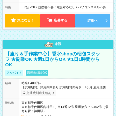
日払いOK
/
履歴書不要
/
電話対応なし
/
パソコンスキル不要
特徴
気になる！
応募する
詳細へ
未読
【座り＆手作業中心】香水shopの梱包スタッ
フ ★副業OK ★週1日からOK ★1日1時間から
OK
アルバイト
職種未経験OK
時給1,400円～
給与
【試用期間】試用期間あり 試用期間の長さ：1ヶ月 雇用形態、
給与は本採用時と同じです。
交通費別途支給あり
東京都千代田区
勤務地
東京都千代田区内神田2丁目14番12号 星屋第六ビル402号（最
寄り駅：神田駅）