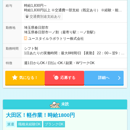
時給1,830円～
給与
時給1,830円以上 ※交通費一部支給（既定あり） ※経験・能力を
考慮して決定します 【収入例】 週1回勤務の場合：1,830円×8時
交通費別途支給あり
間×4回=5万8,560円 週3回勤務の場合：1,830円×8時間×12回
=17万5,680円 【試用期間】試用期間あり 試用期間の長さ：2ヶ
埼玉県春日部市
勤務地
月 ※ 雇用形態と給与に、本採用時と異なる部分があります。 雇
埼玉県春日部市一ノ割（最寄り駅：一ノ割駅）
用形態：本採用時と同じです。 給与：時給 1,580円以上
ユースタイルラボラトリー株式会社
シフト制
勤務時間
1日あたりの実働時間：最大8時間/日 【夜勤】 22：00～翌9：
00 ※週1日～OK ／ 夜勤専従 ＊＊ 勤務時間例 ＊＊ ■22時か
ら翌7時 ■23時から翌8時 ■24時から翌9時 など ※上記の時間
週1日からOK / 日払いOK / 副業・WワークOK
特徴
内で8時間勤務（休憩1時間）ご利用者様により、時間は異なり
ます。 ※曜日固定（毎週同じ曜日での勤務となります）
気になる！
応募する
詳細へ
未読
大田区！軽作業！時給1800円
派遣
職種未経験OK
ブランクOK