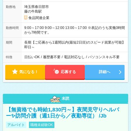
埼玉県春日部市
勤務地
藤の牛島駅
食品関連企業
9:00～17:00 9:00～12:00 13:00～17:00 ※表記のうち実働3時間
勤務時間
から7時間です。
長期【ご応募から1週間以内(最短2日目)のスピード就業が可能】
期間
即日～
日払いOK
/
履歴書不要
/
電話対応なし
/
パソコンスキル不要
特徴
気になる！
応募する
詳細へ
未読
【無資格でも時給1,830円～】夜間見守りヘルパ
ー✨訪問介護（週1日から／夜勤専従） /Jb
アルバイト
職種未経験OK