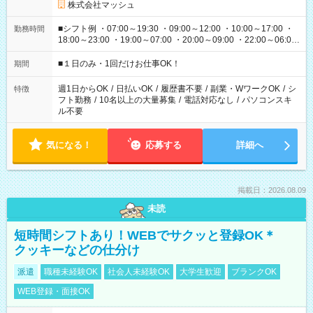
株式会社マッシュ
■シフト例 ・07:00～19:30 ・09:00～12:00 ・10:00～17:00 ・
勤務時間
18:00～23:00 ・19:00～07:00 ・20:00～09:00 ・22:00～06:00
etc ★最短で3時間で5,120円のお仕事から 15時間で2万円近く稼
げるお仕事も！ ご希望のお時間に合わせてご紹介！ ※シフトは
■１日のみ・1回だけお仕事OK！
期間
現場によって異なります。 ※勿論、休憩時間はあるのでご安心
ください！
週1日からOK
/
日払いOK
/
履歴書不要
/
副業・WワークOK
/
シ
特徴
フト勤務
/
10名以上の大量募集
/
電話対応なし
/
パソコンスキ
ル不要
気になる！
応募する
詳細へ
掲載日：2026.08.09
未読
短時間シフトあり！WEBでサクッと登録OK＊
クッキーなどの仕分け
派遣
職種未経験OK
社会人未経験OK
大学生歓迎
ブランクOK
WEB登録・面接OK