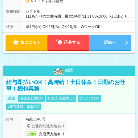
Ａｌｌｅｙ株式会社
シフト制
勤務時間
1日あたりの実働時間：最大5時間/日 11:00-19:00 └1日あたりの
実働時間：1-5時間 └上記の時間帯内であれば、いつでも勤務可
能！ └平日・土曜日の中で、お好きな曜日でご勤務いただけま
週1日からOK / 日払いOK / 副業・WワークOK
特徴
す！ 【シフト例】 ・11:00～14:00 ・16:30～19:00 ・13:00～
18:00 などのように、自由な働き方が可能なお仕事です！
気になる！
応募する
詳細へ
未読
給与即払いOK！高時給！土日休み！日勤のお仕
事！梱包業務
派遣
職種未経験OK
社会人未経験OK
ブランクOK
WEB登録・面接OK
時給1240円
給与
交通費別途支給あり
交通費支給有り
交通費