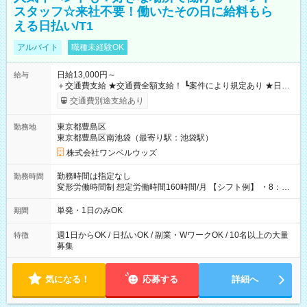
スタッフ☆来社不要！働いたその日に給料もら
える日払い/T1
アルバイト
職種未経験OK
日給13,000円～
給与
＋交通費支給 ★交通費全額支給！ ┗案件により規定あり ★日払
いOK！（規定あり） ┗働いたその日に現金GET♪ お仕事後はコ
交通費別途支給あり
ンビニATMから 日払い分を引き落とせます！ 【試用期間】試
用期間なし
東京都豊島区
勤務地
東京都豊島区南池袋（最寄り駅：池袋駅）
株式会社ワンベルウッズ
勤務時間は指定なし
勤務時間
変形労働時間制 想定労働時間160時間/月 【シフト例】 ・8：00
～21：00
単発・1日のみOK
期間
週1日からOK / 日払いOK / 副業・WワークOK / 10名以上の大量
特徴
募集
気になる！
応募する
詳細へ