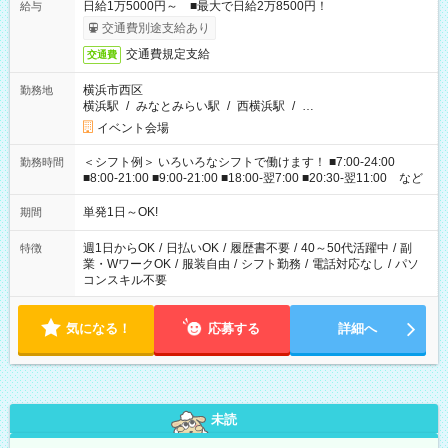
日給1万5000円～ ■最大で日給2万8500円！
給与
交通費別途支給あり
交通費規定支給
交通費
横浜市西区
勤務地
横浜駅
/
みなとみらい駅
/
西横浜駅
/
…
イベント会場
＜シフト例＞ いろいろなシフトで働けます！ ■7:00-24:00
勤務時間
■8:00-21:00 ■9:00-21:00 ■18:00-翌7:00 ■20:30-翌11:00 など
単発1日～OK!
期間
週1日からOK
/
日払いOK
/
履歴書不要
/
40～50代活躍中
/
副
特徴
業・WワークOK
/
服装自由
/
シフト勤務
/
電話対応なし
/
パソ
コンスキル不要
気になる！
応募する
詳細へ
未読