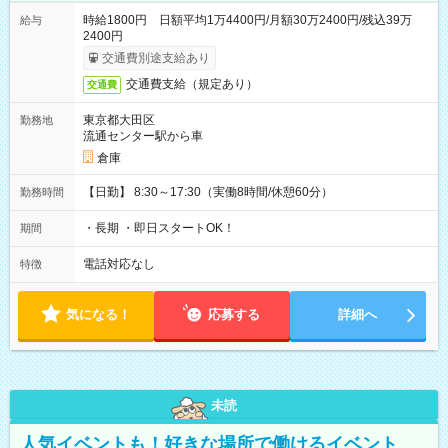
時給1800円 日額平均1万4400円/月額30万2400円/残込39万
給与
2400円
交通費別途支給あり
交通費支給（規定あり）
交通費
東京都大田区
勤務地
流通センター駅から車
倉庫
【日勤】 8:30～17:30（実働8時間/休憩60分）
勤務時間
・長期 ・即日スタートOK！
期間
電話対応なし
特徴
気になる！
応募する
詳細へ
未読
人気イベントも！好きな場所で働けるイベント