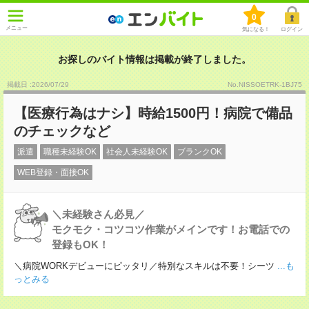
0
メニュー
気になる！
ログイン
お探しのバイト情報は掲載が終了しました。
掲載日 :2026
/
07
/
29
No.NISSOETRK-1BJ75
【医療行為はナシ】時給1500円！病院で備品
のチェックなど
派遣
職種未経験OK
社会人未経験OK
ブランクOK
WEB登録・面接OK
＼未経験さん必見／
モクモク・コツコツ作業がメインです！お電話での
登録もOK！
＼病院WORKデビューにピッタリ／特別なスキルは不要！シーツ
...も
っとみる