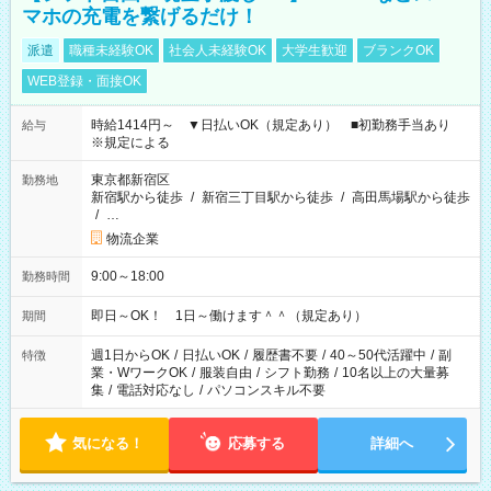
マホの充電を繋げるだけ！
派遣
職種未経験OK
社会人未経験OK
大学生歓迎
ブランクOK
WEB登録・面接OK
時給1414円～ ▼日払いOK（規定あり） ■初勤務手当あり
給与
※規定による
東京都新宿区
勤務地
新宿駅から徒歩
/
新宿三丁目駅から徒歩
/
高田馬場駅から徒歩
/
…
物流企業
9:00～18:00
勤務時間
即日～OK！ 1日～働けます＾＾（規定あり）
期間
週1日からOK
/
日払いOK
/
履歴書不要
/
40～50代活躍中
/
副
特徴
業・WワークOK
/
服装自由
/
シフト勤務
/
10名以上の大量募
集
/
電話対応なし
/
パソコンスキル不要
気になる！
応募する
詳細へ