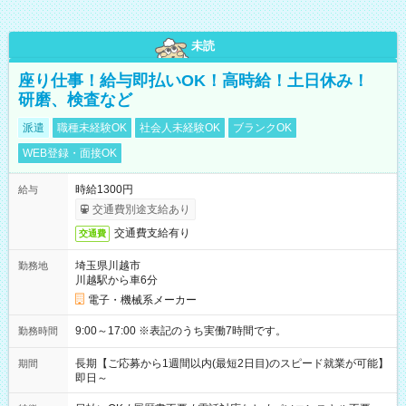
未読
座り仕事！給与即払いOK！高時給！土日休み！
研磨、検査など
派遣
職種未経験OK
社会人未経験OK
ブランクOK
WEB登録・面接OK
時給1300円
給与
交通費別途支給あり
交通費支給有り
交通費
埼玉県川越市
勤務地
川越駅から車6分
電子・機械系メーカー
9:00～17:00 ※表記のうち実働7時間です。
勤務時間
長期【ご応募から1週間以内(最短2日目)のスピード就業が可能】
期間
即日～