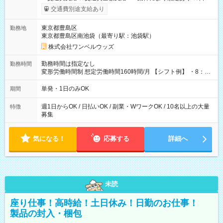
いOK！（規定あり） ┗働いたその日に現金GET♪ お仕事後はコ
交通費別途支給あり
ンビニATMから 日払い分を引き落とせます！ 【試用期間】試
用期間なし
東京都豊島区
勤務地
東京都豊島区南池袋（最寄り駅：池袋駅）
株式会社ワンベルウッズ
勤務時間は指定なし
勤務時間
変形労働時間制 想定労働時間160時間/月 【シフト例】 ・8：00
～21：00
単発・1日のみOK
期間
週1日からOK / 日払いOK / 副業・WワークOK / 10名以上の大量
特徴
募集
気になる！
応募する
詳細へ
未読
座り仕事！高時給！土日休み！日勤のお仕事！
製品の封入・梱包