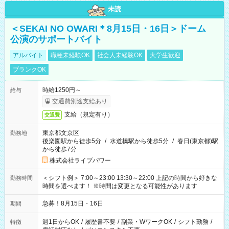
未読
＜SEKAI NO OWARI＊8月15日・16日＞ドーム
公演のサポートバイト
アルバイト
職種未経験OK
社会人未経験OK
大学生歓迎
ブランクOK
時給1250円～
給与
交通費別途支給あり
支給（規定有り）
交通費
東京都文京区
勤務地
後楽園駅から徒歩5分
/
水道橋駅から徒歩5分
/
春日(東京都)駅
から徒歩7分
株式会社ライブパワー
＜シフト例＞ 7:00～23:00 13:30～22:00 上記の時間から好きな
勤務時間
時間を選べます！ ※時間は変更となる可能性があります
急募！8月15日・16日
期間
週1日からOK
/
履歴書不要
/
副業・WワークOK
/
シフト勤務
/
特徴