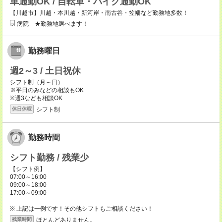
車通勤OK / 自転車・バイク通勤OK
【川越市】川越・本川越・新河岸・南古谷・笠幡など勤務地多数！
病院 ★勤務地選べます！
勤務曜日
週2～3 / 土日祝休
シフト制（月～日）
※平日のみなどの相談もOK
※週3なども相談OK
シフト制
休日休暇
勤務時間
シフト勤務 / 残業少
【シフト例】
07:00～16:00
09:00～18:00
17:00～09:00
※ 上記は一例です！その他シフトもご相談ください！
ほとんどありません。
残業時間