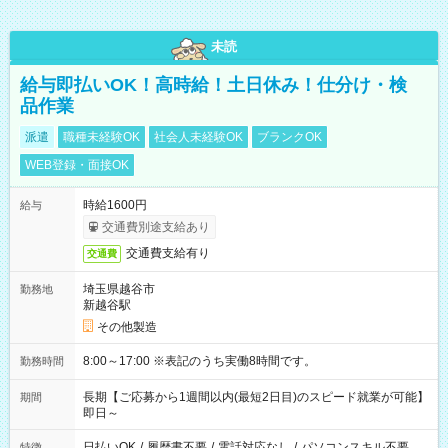
未読
給与即払いOK！高時給！土日休み！仕分け・検
品作業
派遣
職種未経験OK
社会人未経験OK
ブランクOK
WEB登録・面接OK
時給1600円
給与
交通費別途支給あり
交通費支給有り
交通費
埼玉県越谷市
勤務地
新越谷駅
その他製造
8:00～17:00 ※表記のうち実働8時間です。
勤務時間
長期【ご応募から1週間以内(最短2日目)のスピード就業が可能】
期間
即日～
日払いOK
/
履歴書不要
/
電話対応なし
/
パソコンスキル不要
特徴