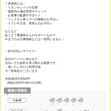
▽具体的には…
・リネンやシーツの交換
・病院内の備品管理やチェック
・お食事の配膳やサポート
・ベッドから車イスへの移動のお手伝い
・トイレや入浴、着替えのお手伝い
などなど
あくまで看護師さんのサポートなので、
今までのお仕事経験などは一切問いません！
～給与日払いサービス～
自分のペースに合わせて
日払いでお給料を受け取れる制度です。
・使いたい日だけ利用可能
※一部規定がございます。
月収例26万4000円
（時給1500円×8H×22日間）
職場の雰囲気
年齢層
20代
30
40
50
60