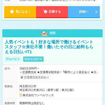
気になる！
応募する
詳細へ
未読
人気イベントも！好きな場所で働けるイベント
スタッフ☆来社不要！働いたその日に給料もら
える日払い/T1
アルバイト
職種未経験OK
日給13,000円～
給与
＋交通費支給 ★交通費全額支給！ ┗案件により規定あり ★日払
いOK！（規定あり） ┗働いたその日に現金GET♪ お仕事後はコ
交通費別途支給あり
ンビニATMから 日払い分を引き落とせます！ 【試用期間】試
用期間なし
埼玉県川口市
勤務地
埼玉県川口市東川口（最寄り駅：東川口駅）
株式会社ワンベルウッズ
勤務時間は指定なし
勤務時間