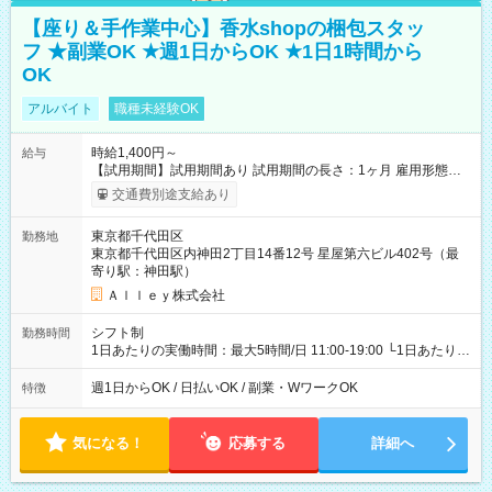
【座り＆手作業中心】香水shopの梱包スタッ
フ ★副業OK ★週1日からOK ★1日1時間から
OK
アルバイト
職種未経験OK
時給1,400円～
給与
【試用期間】試用期間あり 試用期間の長さ：1ヶ月 雇用形態、
給与は本採用時と同じです。
交通費別途支給あり
東京都千代田区
勤務地
東京都千代田区内神田2丁目14番12号 星屋第六ビル402号（最
寄り駅：神田駅）
Ａｌｌｅｙ株式会社
シフト制
勤務時間
1日あたりの実働時間：最大5時間/日 11:00-19:00 └1日あたりの
実働時間：1-5時間 └上記の時間帯内であれば、いつでも勤務可
能！ └平日・土曜日の中で、お好きな曜日でご勤務いただけま
週1日からOK / 日払いOK / 副業・WワークOK
特徴
す！ 【シフト例】 ・11:00～14:00 ・16:30～19:00 ・13:00～
18:00 などのように、自由な働き方が可能なお仕事です！
気になる！
応募する
詳細へ