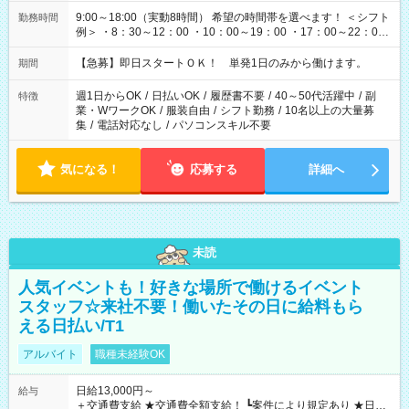
9:00～18:00（実動8時間） 希望の時間帯を選べます！ ＜シフト
勤務時間
例＞ ・8：30～12：00 ・10：00～19：00 ・17：00～22：00
・13：00～22：00 ・22：00～翌6：00 など
【急募】即日スタートＯＫ！ 単発1日のみから働けます。
期間
週1日からOK
/
日払いOK
/
履歴書不要
/
40～50代活躍中
/
副
特徴
業・WワークOK
/
服装自由
/
シフト勤務
/
10名以上の大量募
集
/
電話対応なし
/
パソコンスキル不要
気になる！
応募する
詳細へ
未読
人気イベントも！好きな場所で働けるイベント
スタッフ☆来社不要！働いたその日に給料もら
える日払い/T1
アルバイト
職種未経験OK
日給13,000円～
給与
＋交通費支給 ★交通費全額支給！ ┗案件により規定あり ★日払