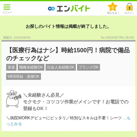
0
メニュー
気になる！
ログイン
お探しのバイト情報は掲載が終了しました。
掲載日 :2026
/
08
/
04
No.NISSOETRK-1BJ39
【医療行為はナシ】時給1500円！病院で備品
のチェックなど
派遣
職種未経験OK
社会人未経験OK
ブランクOK
WEB登録・面接OK
＼未経験さん必見／
モクモク・コツコツ作業がメインです！お電話での
登録もOK！
＼病院WORKデビューにピッタリ／特別なスキルは不要！シーツ
...も
っとみる