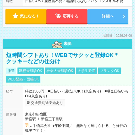
日払いOK
/
履歴書不要
/
電話対応なし
/
パソコンスキル不要
特徴
気になる！
応募する
詳細へ
掲載日：2026.08.09
未読
短時間シフトあり！WEBでサクッと登録OK＊
クッキーなどの仕分け
派遣
職種未経験OK
社会人未経験OK
大学生歓迎
ブランクOK
WEB登録・面接OK
時給1500円 ■日払い・週払いOK！(規定あり) ■現金日払いも
給与
OK(規定あり)
交通費別途支給あり
東京都新宿区
勤務地
新宿駅
/
新宿三丁目駅
大手物流会社（年齢不問／「無理なく続けられる」と好評の
職場です！）