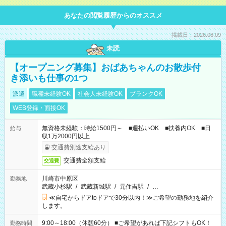
あなたの閲覧履歴からのオススメ
掲載日：2026.08.09
未読
【オープニング募集】おばあちゃんのお散歩付
き添いも仕事の1つ
派遣
職種未経験OK
社会人未経験OK
ブランクOK
WEB登録・面接OK
無資格未経験：時給1500円～ ■週払いOK ■扶養内OK ■日
給与
収1万2000円以上
交通費別途支給あり
交通費全額支給
交通費
川崎市中原区
勤務地
武蔵小杉駅
/
武蔵新城駅
/
元住吉駅
/
…
≪自宅からドアtoドアで30分以内！≫ご希望の勤務地を紹介
します。
9:00～18:00（休憩60分） ■ご希望があれば下記シフトもOK！
勤務時間