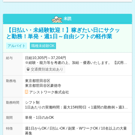
未読
【日払い・未経験歓迎！】稼ぎたい日にサクッ
と勤務！単発・週1日～自由シフトの軽作業
アルバイト
職種未経験OK
日給10,305円～37,204円
給与
※経験・能力等を考慮の上、加給・優遇いたします。 【試用期
間】試用期間なし
交通費別途支給あり
東京都世田谷区
勤務地
東京都世田谷区豪徳寺
アシストワーク株式会社
シフト制
勤務時間
1日あたりの実働時間：最大15時間/日 ＜1週間の勤務例＞週3回
勤務 勤務：月・水・金 休み：火・木・土・日 好きな時にお仕事
可能です！ ※1日あたりの最大実働時間は日勤、夜勤共に勤務し
単発・1日のみOK
期間
た時間になります。
週1日からOK / 日払いOK / 副業・WワークOK / 10名以上の大量
特徴
募集