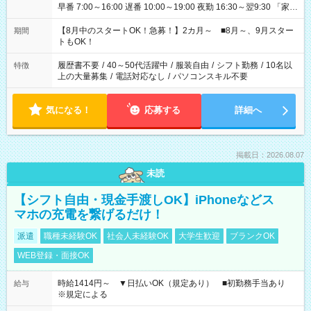
早番 7:00～16:00 遅番 10:00～19:00 夜勤 16:30～翌9:30 「家族
と休みを合わせたい」 「余裕を持って夕飯の準備がしたい」
「できれば残業はしたくない」 など、ご希望を教えてください
【8月中のスタートOK！急募！】2カ月～ ■8月～、9月スター
期間
ね。 ※Wワーク希望の方へ 今ご覧のお仕事で希望する勤務時間
トもOK！
と、もう1つのお仕事の勤務時間。 合計で週40時間を超える場
合は応募できません。
履歴書不要
/
40～50代活躍中
/
服装自由
/
シフト勤務
/
10名以
特徴
上の大量募集
/
電話対応なし
/
パソコンスキル不要
気になる！
応募する
詳細へ
掲載日：2026.08.07
未読
【シフト自由・現金手渡しOK】iPhoneなどス
マホの充電を繋げるだけ！
派遣
職種未経験OK
社会人未経験OK
大学生歓迎
ブランクOK
WEB登録・面接OK
時給1414円～ ▼日払いOK（規定あり） ■初勤務手当あり
給与
※規定による