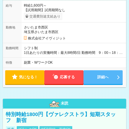
時給1,600円～
給与
【試用期間】試用期間なし
交通費別途支給あり
さいたま市西区
勤務地
埼玉県さいたま市西区
株式会社アイヴィジット
シフト制
勤務時間
1日あたりの実働時間：最大8時間/日 勤務時間 9：00～18：
00(実働8h、休憩1h) 土日祝含む週3日～OK、シフト制 ※もちろ
ん週5日勤務もOK♪ 勤務期間：2026年8月12日～9月9日※リスト
副業・WワークOK
特徴
全件完了で業務終了
気になる！
応募する
詳細へ
未読
特別時給1800円【ヴァレクストラ】短期スタッ
フ 新宿