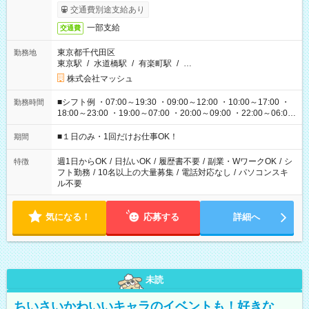
交通費別途支給あり
一部支給
交通費
東京都千代田区
勤務地
東京駅
/
水道橋駅
/
有楽町駅
/
…
株式会社マッシュ
■シフト例 ・07:00～19:30 ・09:00～12:00 ・10:00～17:00 ・
勤務時間
18:00～23:00 ・19:00～07:00 ・20:00～09:00 ・22:00～06:00
etc ★最短で3時間で5,120円のお仕事から 15時間で2万円近く稼
げるお仕事も！ ご希望のお時間に合わせてご紹介！ ※シフトは
■１日のみ・1回だけお仕事OK！
期間
現場によって異なります。 ※勿論、休憩時間はあるのでご安心
ください！
週1日からOK
/
日払いOK
/
履歴書不要
/
副業・WワークOK
/
シ
特徴
フト勤務
/
10名以上の大量募集
/
電話対応なし
/
パソコンスキ
ル不要
気になる！
応募する
詳細へ
未読
ちいさいかわいいキャラのイベントも！好きな