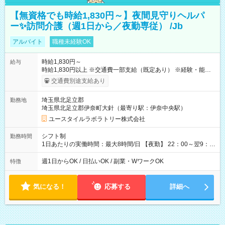
【無資格でも時給1,830円～】夜間見守りヘルパ
ー✨訪問介護（週1日から／夜勤専従） /Jb
アルバイト
職種未経験OK
時給1,830円～
給与
時給1,830円以上 ※交通費一部支給（既定あり） ※経験・能力を
考慮して決定します 【収入例】 週1回勤務の場合：1,830円×8時
交通費別途支給あり
間×4回=5万8,560円 週3回勤務の場合：1,830円×8時間×12回
=17万5,680円 【試用期間】試用期間あり 試用期間の長さ：2ヶ
埼玉県北足立郡
勤務地
月 ※ 雇用形態と給与に、本採用時と異なる部分があります。 雇
埼玉県北足立郡伊奈町大針（最寄り駅：伊奈中央駅）
用形態：本採用時と同じです。 給与：時給 1,580円以上
ユースタイルラボラトリー株式会社
シフト制
勤務時間
1日あたりの実働時間：最大8時間/日 【夜勤】 22：00～翌9：
00 ※週1日～OK ／ 夜勤専従 ＊＊ 勤務時間例 ＊＊ ■22時か
ら翌7時 ■23時から翌8時 ■24時から翌9時 など ※上記の時間
週1日からOK / 日払いOK / 副業・WワークOK
特徴
内で8時間勤務（休憩1時間）ご利用者様により、時間は異なり
ます。 ※曜日固定（毎週同じ曜日での勤務となります）
気になる！
応募する
詳細へ