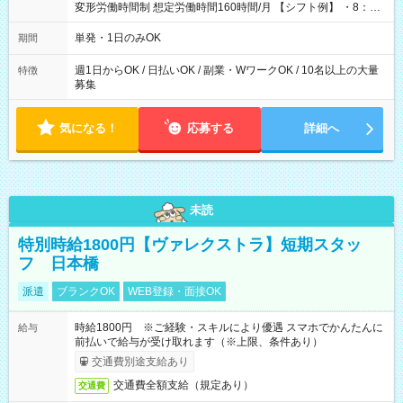
変形労働時間制 想定労働時間160時間/月 【シフト例】 ・8：00
～21：00
単発・1日のみOK
期間
週1日からOK / 日払いOK / 副業・WワークOK / 10名以上の大量
特徴
募集
気になる！
応募する
詳細へ
未読
特別時給1800円【ヴァレクストラ】短期スタッ
フ 日本橋
派遣
ブランクOK
WEB登録・面接OK
時給1800円 ※ご経験・スキルにより優遇 スマホでかんたんに
給与
前払いで給与が受け取れます（※上限、条件あり）
交通費別途支給あり
交通費全額支給（規定あり）
交通費