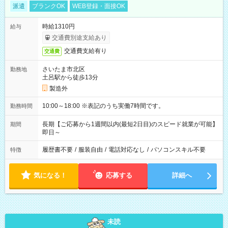
派遣
ブランクOK
WEB登録・面接OK
時給1310円
給与
交通費別途支給あり
交通費支給有り
交通費
さいたま市北区
勤務地
土呂駅から徒歩13分
製造外
10:00～18:00 ※表記のうち実働7時間です。
勤務時間
長期【ご応募から1週間以内(最短2日目)のスピード就業が可能】
期間
即日～
履歴書不要
/
服装自由
/
電話対応なし
/
パソコンスキル不要
特徴
気になる！
応募する
詳細へ
未読