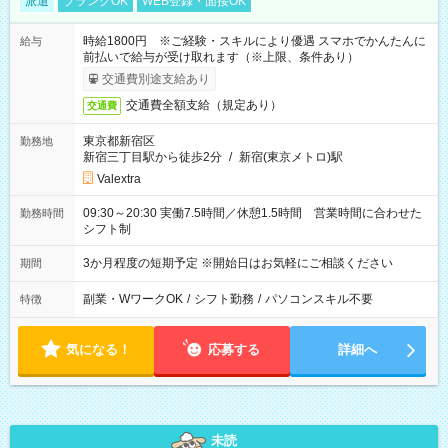
派遣
ブランクOK
WEB登録・面接OK
時給1800円 ※ご経験・スキルにより優遇 スマホでかんたんに
給与
前払いで給与が受け取れます（※上限、条件あり）
交通費別途支給あり
交通費全額支給（規定あり）
交通費
東京都新宿区
勤務地
新宿三丁目駅から徒歩2分
/
新宿(東京メトロ)駅
Valextra
09:30～20:30 実働7.5時間／休憩1.5時間 営業時間に合わせた
勤務時間
シフト制
3か月程度の短期予定 ※開始日はお気軽にご相談ください
期間
副業・WワークOK
/
シフト勤務
/
パソコンスキル不要
特徴
気になる！
応募する
詳細へ
未読