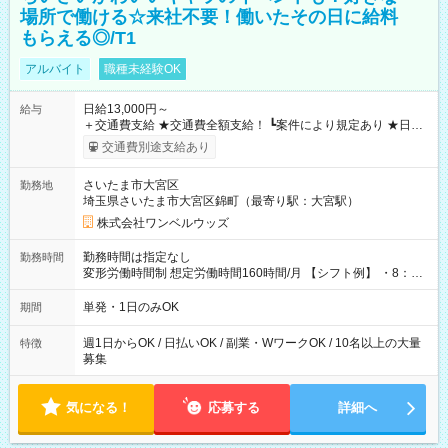
場所で働ける☆来社不要！働いたその日に給料
もらえる◎/T1
アルバイト
職種未経験OK
日給13,000円～
給与
＋交通費支給 ★交通費全額支給！ ┗案件により規定あり ★日払
いOK！（規定あり） ┗働いたその日に現金GET♪ お仕事後はコ
交通費別途支給あり
ンビニATMから 日払い分を引き落とせます！ 【試用期間】試
用期間なし
さいたま市大宮区
勤務地
埼玉県さいたま市大宮区錦町（最寄り駅：大宮駅）
株式会社ワンベルウッズ
勤務時間は指定なし
勤務時間
変形労働時間制 想定労働時間160時間/月 【シフト例】 ・8：00
～21：00
単発・1日のみOK
期間
週1日からOK / 日払いOK / 副業・WワークOK / 10名以上の大量
特徴
募集
気になる！
応募する
詳細へ