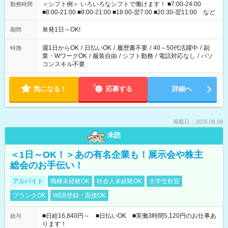
＜シフト例＞ いろいろなシフトで働けます！ ■7:00-24:00
勤務時間
■8:00-21:00 ■9:00-21:00 ■18:00-翌7:00 ■20:30-翌11:00 など
単発1日～OK!
期間
週1日からOK
/
日払いOK
/
履歴書不要
/
40～50代活躍中
/
副
特徴
業・WワークOK
/
服装自由
/
シフト勤務
/
電話対応なし
/
パソ
コンスキル不要
気になる！
応募する
詳細へ
掲載日：2026.08.08
未読
＜1日～OK！＞あの有名企業も！展示会や株主
総会のお手伝い！
アルバイト
職種未経験OK
社会人未経験OK
大学生歓迎
ブランクOK
WEB登録・面接OK
■日給16,840円～ ■日払いOK ■実働3時間5,120円のお仕事あ
給与
ります！