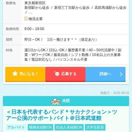
東京都新宿区
勤務地
新宿駅から徒歩
/
新宿三丁目駅から徒歩
/
高田馬場駅から徒歩
/
…
物流企業
9:00～18:00
勤務時間
即日～OK！ 1日～働けます＾＾（規定あり）
期間
週1日からOK
/
日払いOK
/
履歴書不要
/
40～50代活躍中
/
副
特徴
業・WワークOK
/
服装自由
/
シフト勤務
/
10名以上の大量募
集
/
電話対応なし
/
パソコンスキル不要
気になる！
応募する
詳細へ
掲載日：2026.08.03
未読
＜日本を代表するバンド＊サカナクション＞ツ
アー公演のサポートバイト＠日本武道館
アルバイト
職種未経験OK
社会人未経験OK
大学生歓迎