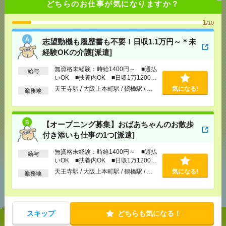
どちらのお仕事が気になりますか？
1
/10
応募ページへ
志望動機も履歴書も不要！日収1.1万円～＊未
経験OKの介護[派遣]
気になる！
無資格未経験：時給1400円～ ■週払
給与
いOK ■扶養内OK ■日収1万1200円
以上
天王寺駅 / 大阪上本町駅 / 鶴橋駅 / …
気になる!
勤務地
メール
LINE
で送る
で送る
【オープニング募集】おばあちゃんのお散歩
付き添いも仕事の1つ[派遣]
シェア
ツイート
ブックマーク
無資格未経験：時給1400円～ ■週払
給与
いOK ■扶養内OK ■日収1万1200円
以上
天王寺駅 / 大阪上本町駅 / 鶴橋駅 / …
気になる!
勤務地
あなたの閲覧履歴からの
おすすめ
スキップ
どちらも気になる！