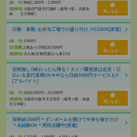
[給 与]
時給1,300円～2,000円
[勤務地]
大阪府門真市打越町（最寄り駅：京阪本
気になる！
線 古川橋駅）
日勤・夜勤♪お弁当工場での盛り付け_H131835[派遣]
[給 与]
1400円
[交通費]
上限あり(月額)30,000円
気になる！
[勤務地]
大久保(京都府)駅から車15分
定時無し⁉終わったら帰る！タイパ重視派は必見！日
払い＆直行直帰OK★今なら日給1000円サービスも⁉
[アルバイト]
[給 与]
日給6,500円～25,500円
[勤務地]
大阪府大阪市天王寺区（最寄り駅：各線
気になる！
天王寺駅）
深夜給1589円＊ダンボールを開けて中身を移すだけ
＊未経験OK＊男性活躍中[派遣]