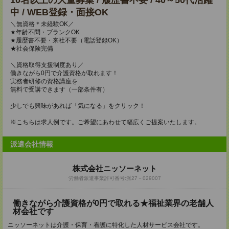
10名以上の大量募集 / 履歴書不要 / 40～50代活躍
中 / WEB登録・面接OK
＼無資格＊未経験OK／
★年齢不問・ブランクOK
★履歴書不要・来社不要（電話登録OK）
★社会保険完備
＼資格取得支援制度あり／
働きながら0円で介護資格が取れます！
実務者研修の資格講座を
無料で受講できます（一部条件有）
少しでも興味があれば「気になる」をクリック！
※こちらは求人例です。ご希望にあわせて幅広くご提案いたします。
派遣会社情報
株式会社ニッソーネット
労働者派遣事業許可番号:派27－029007
働きながら介護資格が0円で取れる★福祉業界の老舗人
材会社です
ニッソーネットは介護・保育・看護に特化した人材サービス会社です。