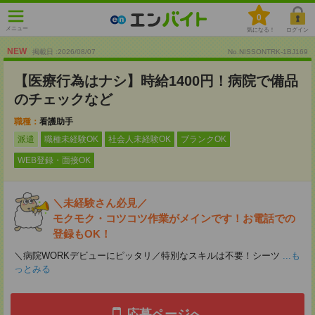
0
メニュー
気になる！
ログイン
NEW
掲載日 :2026
/
08
/
07
No.NISSONTRK-1BJ169
【医療行為はナシ】時給1400円！病院で備品
のチェックなど
職種：
看護助手
派遣
職種未経験OK
社会人未経験OK
ブランクOK
WEB登録・面接OK
＼未経験さん必見／
モクモク・コツコツ作業がメインです！お電話での
登録もOK！
＼病院WORKデビューにピッタリ／特別なスキルは不要！シーツ
...も
っとみる
応募ページへ