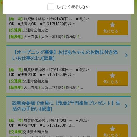
志望動機も履歴書も不要！日収1.1万円～＊未経験OK
しばらく表示しない
の介護[派遣]
[給 与]
無資格未経験：時給1400円～ ■週払い
OK ■扶養内OK ■日収1万1200円以上
[交通費]
交通費全額支給
気になる！
[勤務地]
天王寺駅
/
大阪上本町駅
/
鶴橋駅
/
…
【オープニング募集】おばあちゃんのお散歩付き添
いも仕事の1つ[派遣]
[給 与]
無資格未経験：時給1400円～ ■週払い
OK ■扶養内OK ■日収1万1200円以上
[交通費]
交通費全額支給
気になる！
[勤務地]
天王寺駅
/
大阪上本町駅
/
鶴橋駅
/
…
説明会参加で全員に【現金2千円相当プレゼント】生
活のお手伝い[派遣]
[給 与]
無資格未経験：時給1400円～ ■週払い
OK ■扶養内OK ■日収1万1200円以上
[交通費]
交通費全額支給
気になる！