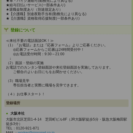
★車・バイク通勤可(勤務先により異なる)
★給与日払いサービス(一部条件あり)
★退職金制度あり（別途規定あり）
★【介護職】別途夜勤手当有(勤務先により異なる)
★【介護職】資格取得応援制度(一部条件あり)
登録について
≪来社不要の電話面談OK！≫
（1）『お電話』または『応募フォーム』よりご応募ください。
◎応募フォームからご応募は24時間受付中！
◎お電話受付時間：9:30～21:00
↓
（2）面談・登録の実施
お電話でのカンタン登録面談や来社登録面談を実施しております。
ご都合のよいお日にちをお聞かせください。
（3）職場見学
専任担当者と実際に職場を見学できます。
（４）お仕事スタート！
登録場所
大阪本社
大阪市北区芝田1-4-14 芝田町ビル8F（JR大阪駅徒歩5分・阪急大阪梅田駅
徒歩3分）
TEL：0120-921-871
MAIL：
worker@nissonet.co.jp