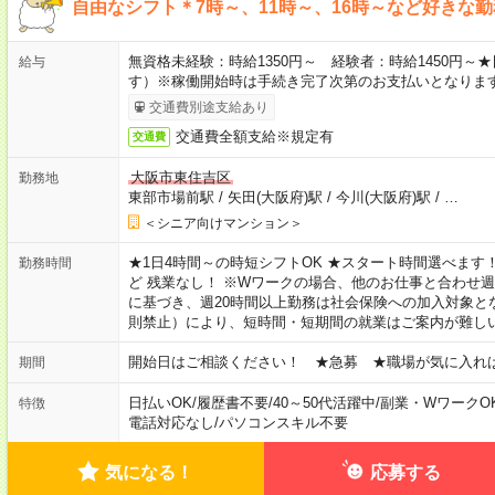
自由なシフト＊7時～、11時～、16時～など好きな
無資格未経験：時給1350円～ 経験者：時給1450円
給与
す）※稼働開始時は手続き完了次第のお支払いとなりま
交通費別途支給あり
交通費全額支給※規定有
交通費
大阪市東住吉区
勤務地
東部市場前駅
/
矢田(大阪府)駅
/
今川(大阪府)駅
/
…
＜シニア向けマンション＞
★1日4時間～の時短シフトOK ★スタート時間選べます！ 7:00～16
勤務時間
ど 残業なし！ ※Wワークの場合、他のお仕事と合わせ週
に基づき、週20時間以上勤務は社会保険への加入対象と
則禁止）により、短時間・短期間の就業はご案内が難し
開始日はご相談ください！ ★急募 ★職場が気に入れ
期間
日払いOK
/
履歴書不要
/
40～50代活躍中
/
副業・WワークO
特徴
電話対応なし
/
パソコンスキル不要
気になる！
応募する