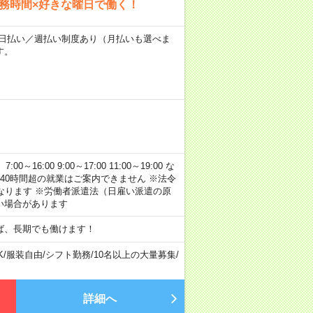
勤務時間×好きな曜日で働く！
～★日払い／週払い制度あり（月払いも選べま
す。
:00 9:00～17:00 11:00～19:00 な
40時間超の就業はご案内できません ※法令
なります ※労働者派遣法（日雇い派遣の原
い場合があります
ば、長期でも働けます！
K
/
服装自由
/
シフト勤務
/
10名以上の大量募集
/
詳細へ