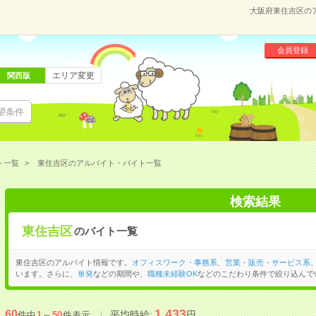
大阪府東住吉区の
会員登録
エリア変更
関西版
望条件
ト一覧
東住吉区のアルバイト・バイト一覧
検索結果
東住吉区
のバイト一覧
東住吉区のアルバイト情報です。
オフィスワーク・事務系
、
営業・販売・サービス系
います。さらに、
単発
などの期間や、
職種未経験OK
などのこだわり条件で絞り込んで
1,433
60
平均時給:
円
件中
1
～
50
件表示