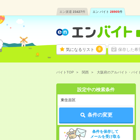
エン派遣
23427
件
エン バイト
28905
件
0
気になるリスト
保存した希
バイトTOP
関西
大阪府のアルバイト・バイ
設定中の検索条件
東住吉区
条件の変更
条件を保存して
メールを受け取る