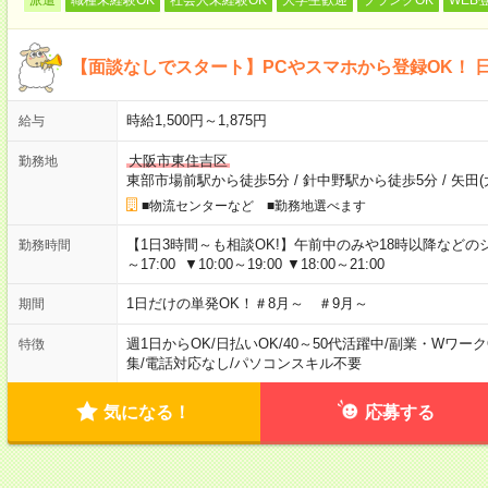
【面談なしでスタート】PCやスマホから登録OK！ 
時給1,500円～1,875円
給与
大阪市東住吉区
勤務地
東部市場前駅から徒歩5分
/
針中野駅から徒歩5分
/
矢田(
■物流センターなど ■勤務地選べます
【1日3時間～も相談OK!】午前中のみや18時以降などのシフトあ
勤務時間
～17:00 ▼10:00～19:00 ▼18:00～21:00
1日だけの単発OK！＃8月～ ＃9月～
期間
週1日からOK
/
日払いOK
/
40～50代活躍中
/
副業・Wワーク
特徴
集
/
電話対応なし
/
パソコンスキル不要
気になる！
応募する