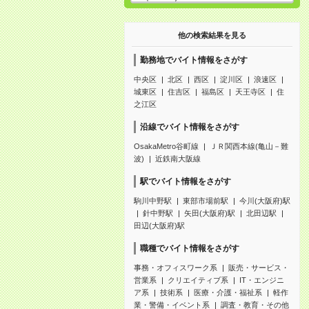
他の検索結果を見る
勤務地でバイト情報をさがす
中央区
北区
西区
淀川区
浪速区
城東区
住吉区
福島区
天王寺区
住
之江区
沿線でバイト情報をさがす
OsakaMetro谷町線
ＪＲ関西本線(亀山－難
波)
近鉄南大阪線
駅でバイト情報をさがす
駒川中野駅
東部市場前駅
今川(大阪府)駅
針中野駅
矢田(大阪府)駅
北田辺駅
田辺(大阪府)駅
職種でバイト情報をさがす
事務・オフィスワーク系
販売・サービス・
営業系
クリエイティブ系
IT・エンジニ
ア系
技術系
医療・介護・福祉系
軽作
業・警備・イベント系
調査・教育・その他