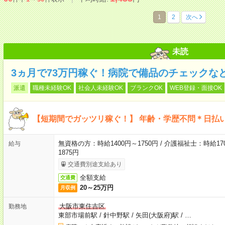
1
2
次へ
未読
3ヵ月で73万円稼ぐ！病院で備品のチェックな
派遣
職種未経験OK
社会人未経験OK
ブランクOK
WEB登録・面接OK
【短期間でガッツリ稼ぐ！】 年齢・学歴不問＊日払い
無資格の方：時給1400円～1750円 / 介護福祉士：時給170
給与
1875円
交通費別途支給あり
全額支給
交通費
20～25万円
月収例
大阪市東住吉区
勤務地
東部市場前駅
/
針中野駅
/
矢田(大阪府)駅
/
…