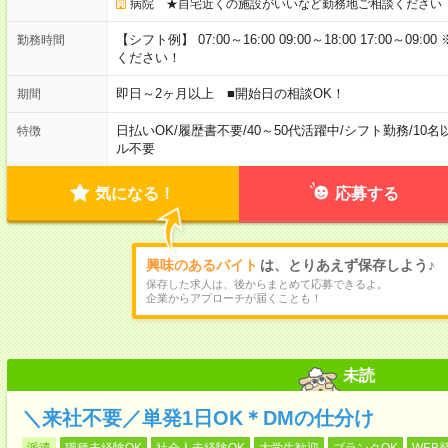
病院 ★自宅近くの施設がいいなど勤務地ご相談ください
【シフト例】 07:00～16:00 09:00～18:00 17:00
勤務時間
ください！
即日～2ヶ月以上 ■開始日の相談OK！
期間
日払いOK
/
履歴書不要
/
40～50代活躍中
/
シフト勤務
/
10名
特徴
ル不要
気になる！
応募する
興味のあるバイト
は、とりあえず保存しよう♪
保存した求人は、後からまとめて応募できるよ。
企業からアプローチが届くことも！
未読
＼来社不要／単発1日OK＊DMの仕分け
派遣
職種未経験OK
社会人未経験OK
大学生歓迎
ブランクOK
WEB