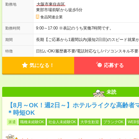
大阪市東住吉区
勤務地
東部市場前駅から徒歩5分
食品関連企業
9:00～17:00 ※表記のうち実働7時間です。
勤務時間
長期【ご応募から1週間以内(最短2日目)のスピード就業
期間
日払いOK
/
履歴書不要
/
電話対応なし
/
パソコンスキル不要
特徴
気になる！
応募する
未読
【8月～OK！週2日～】ホテルライクな高齢者
＊時短OK
派遣
職種未経験OK
社会人未経験OK
大学生歓迎
ブランクOK
WEB