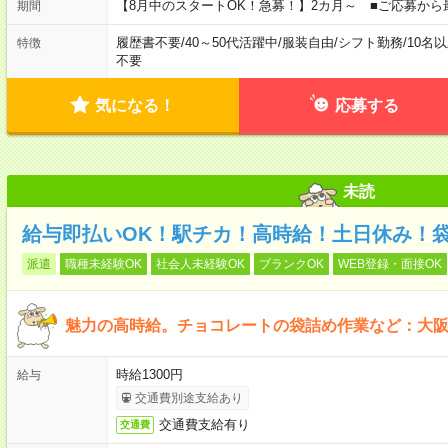
【8月中のスタートOK！急募！】2カ月～ ■ご応募から
期間
履歴書不要
/
40～50代活躍中
/
服装自由
/
シフト勤務
/
10名
特徴
不要
気になる！
応募する
未読
給与即払いOK！駅チカ！高時給！土日休み！
派遣
職種未経験OK
社会人未経験OK
ブランクOK
WEB登録・面接OK
魅力の高時給。チョコレートの袋詰め作業など：大
時給1300円
給与
交通費別途支給あり
交通費支給有り
交通費