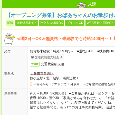
未読
【オープニング募集】おばあちゃんのお散歩付
派遣
職種未経験OK
社会人未経験OK
ブランクOK
WEB登録・面接OK
≪週2日～OK≫無資格・未経験でも時給1400円～！
無資格未経験：時給1400円～ ■週払いOK ■扶養内OK 
給与
交通費別途支給あり
交通費全額支給
交通費
大阪市東住吉区
勤務地
鶴ケ丘駅
/
北田辺駅
/
南田辺駅
/
…
≪自宅からドアtoドアで30分以内！≫ご希望の勤務地を紹
9:00～18:00（休憩60分） ■ご希望があれば下記シフトもOK！ 
勤務時間
夜勤 16:30～翌9:30 「家族と休みを合わせたい」 
残業はしたくない」 など、ご希望を教えてくださいね。
望する勤務時間と、もう1つのお仕事の勤務時間。 合計