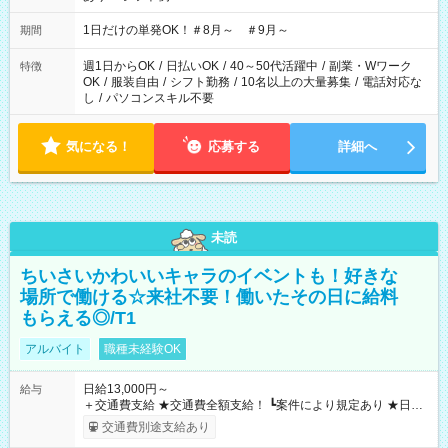
▼18:00～21:00
1日だけの単発OK！＃8月～ ＃9月～
期間
週1日からOK
/
日払いOK
/
40～50代活躍中
/
副業・Wワーク
特徴
OK
/
服装自由
/
シフト勤務
/
10名以上の大量募集
/
電話対応な
し
/
パソコンスキル不要
気になる！
応募する
詳細へ
未読
ちいさいかわいいキャラのイベントも！好きな
場所で働ける☆来社不要！働いたその日に給料
もらえる◎/T1
アルバイト
職種未経験OK
日給13,000円～
給与
＋交通費支給 ★交通費全額支給！ ┗案件により規定あり ★日払
いOK！（規定あり） ┗働いたその日に現金GET♪ お仕事後はコ
交通費別途支給あり
ンビニATMから 日払い分を引き落とせます！ 【試用期間】試