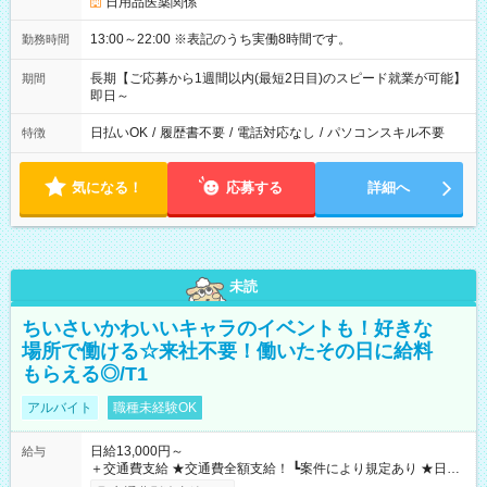
日用品医薬関係
13:00～22:00 ※表記のうち実働8時間です。
勤務時間
長期【ご応募から1週間以内(最短2日目)のスピード就業が可能】
期間
即日～
日払いOK
/
履歴書不要
/
電話対応なし
/
パソコンスキル不要
特徴
気になる！
応募する
詳細へ
未読
ちいさいかわいいキャラのイベントも！好きな
場所で働ける☆来社不要！働いたその日に給料
もらえる◎/T1
アルバイト
職種未経験OK
日給13,000円～
給与
＋交通費支給 ★交通費全額支給！ ┗案件により規定あり ★日払
いOK！（規定あり） ┗働いたその日に現金GET♪ お仕事後はコ