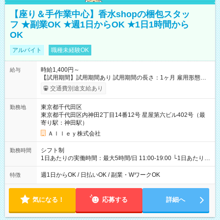
【座り＆手作業中心】香水shopの梱包スタッ
フ ★副業OK ★週1日からOK ★1日1時間から
OK
アルバイト
職種未経験OK
時給1,400円～
給与
【試用期間】試用期間あり 試用期間の長さ：1ヶ月 雇用形態、
給与は本採用時と同じです。
交通費別途支給あり
東京都千代田区
勤務地
東京都千代田区内神田2丁目14番12号 星屋第六ビル402号（最
寄り駅：神田駅）
Ａｌｌｅｙ株式会社
シフト制
勤務時間
1日あたりの実働時間：最大5時間/日 11:00-19:00 └1日あたりの
実働時間：1-5時間 └上記の時間帯内であれば、いつでも勤務可
能！ └平日・土曜日の中で、お好きな曜日でご勤務いただけま
週1日からOK / 日払いOK / 副業・WワークOK
特徴
す！ 【シフト例】 ・11:00～14:00 ・16:30～19:00 ・13:00～
18:00 などのように、自由な働き方が可能なお仕事です！
気になる！
応募する
詳細へ