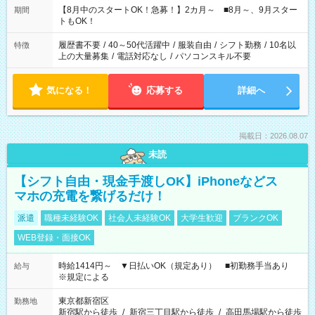
「できれば残業はしたくない」 など、ご希望を教えてください
【8月中のスタートOK！急募！】2カ月～ ■8月～、9月スター
期間
ね。 ※Wワーク希望の方へ 今ご覧のお仕事で希望する勤務時間
トもOK！
と、もう1つのお仕事の勤務時間。 合計で週40時間を超える場
合は応募できません。
履歴書不要
/
40～50代活躍中
/
服装自由
/
シフト勤務
/
10名以
特徴
上の大量募集
/
電話対応なし
/
パソコンスキル不要
気になる！
応募する
詳細へ
掲載日：2026.08.07
未読
【シフト自由・現金手渡しOK】iPhoneなどス
マホの充電を繋げるだけ！
派遣
職種未経験OK
社会人未経験OK
大学生歓迎
ブランクOK
WEB登録・面接OK
時給1414円～ ▼日払いOK（規定あり） ■初勤務手当あり
給与
※規定による
東京都新宿区
勤務地
新宿駅から徒歩
/
新宿三丁目駅から徒歩
/
高田馬場駅から徒歩