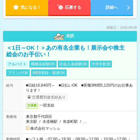
気になる！
応募する
詳細へ
掲載日：2026.08.08
未読
＜1日～OK！＞あの有名企業も！展示会や株主
総会のお手伝い！
アルバイト
職種未経験OK
社会人未経験OK
大学生歓迎
ブランクOK
WEB登録・面接OK
■日給16,840円～ ■日払いOK ■実働3時間5,120円のお仕事あ
給与
ります！
交通費別途支給あり
一部支給
交通費
東京都千代田区
勤務地
東京駅
/
水道橋駅
/
有楽町駅
/
…
株式会社マッシュ
■シフト例 ・07:00～19:30 ・09:00～12:00 ・10:00～17:00 ・
勤務時間