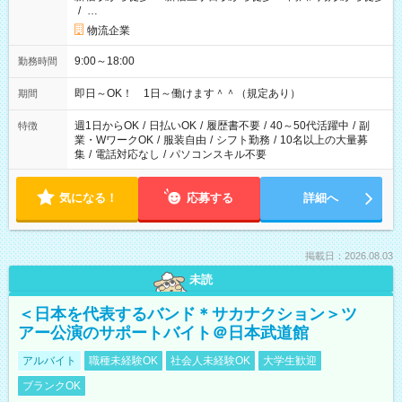
/
…
物流企業
9:00～18:00
勤務時間
即日～OK！ 1日～働けます＾＾（規定あり）
期間
週1日からOK
/
日払いOK
/
履歴書不要
/
40～50代活躍中
/
副
特徴
業・WワークOK
/
服装自由
/
シフト勤務
/
10名以上の大量募
集
/
電話対応なし
/
パソコンスキル不要
気になる！
応募する
詳細へ
掲載日：2026.08.03
未読
＜日本を代表するバンド＊サカナクション＞ツ
アー公演のサポートバイト＠日本武道館
アルバイト
職種未経験OK
社会人未経験OK
大学生歓迎
ブランクOK