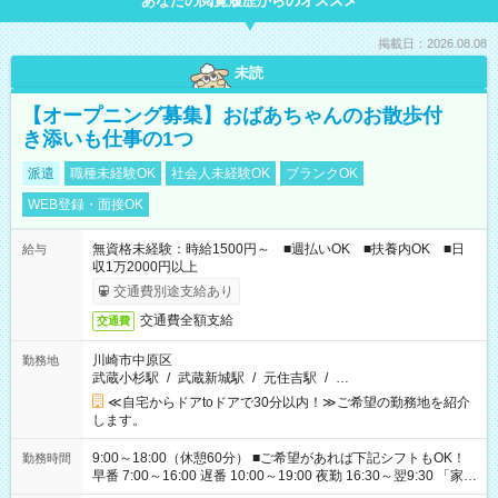
あなたの閲覧履歴からのオススメ
掲載日：2026.08.08
未読
【オープニング募集】おばあちゃんのお散歩付
き添いも仕事の1つ
派遣
職種未経験OK
社会人未経験OK
ブランクOK
WEB登録・面接OK
無資格未経験：時給1500円～ ■週払いOK ■扶養内OK ■日
給与
収1万2000円以上
交通費別途支給あり
交通費全額支給
交通費
川崎市中原区
勤務地
武蔵小杉駅
/
武蔵新城駅
/
元住吉駅
/
…
≪自宅からドアtoドアで30分以内！≫ご希望の勤務地を紹介
します。
9:00～18:00（休憩60分） ■ご希望があれば下記シフトもOK！
勤務時間
早番 7:00～16:00 遅番 10:00～19:00 夜勤 16:30～翌9:30 「家族
と休みを合わせたい」 「余裕を持って夕飯の準備がしたい」