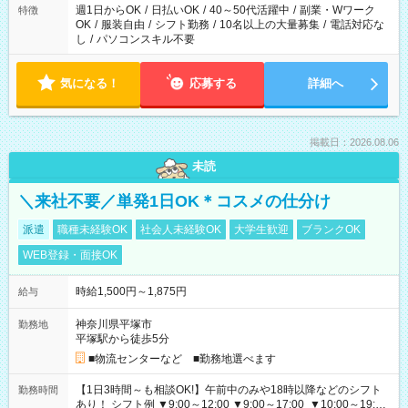
週1日からOK
/
日払いOK
/
40～50代活躍中
/
副業・Wワーク
特徴
OK
/
服装自由
/
シフト勤務
/
10名以上の大量募集
/
電話対応な
し
/
パソコンスキル不要
気になる！
応募する
詳細へ
掲載日：2026.08.06
未読
＼来社不要／単発1日OK＊コスメの仕分け
派遣
職種未経験OK
社会人未経験OK
大学生歓迎
ブランクOK
WEB登録・面接OK
時給1,500円～1,875円
給与
神奈川県平塚市
勤務地
平塚駅から徒歩5分
■物流センターなど ■勤務地選べます
【1日3時間～も相談OK!】午前中のみや18時以降などのシフト
勤務時間
あり！ シフト例 ▼9:00～12:00 ▼9:00～17:00 ▼10:00～19:00