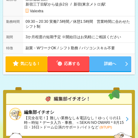
新宿三丁目駅から徒歩2分
/
新宿(東京メトロ)駅
Valextra
09:30～20:30 実働7.5時間／休憩1.5時間 営業時間に合わせた
勤務時間
シフト制
3か月程度の短期予定 ※開始日はお気軽にご相談ください
期間
副業・WワークOK
/
シフト勤務
/
パソコンスキル不要
特徴
気になる！
応募する
詳細へ
編集部イチオシ
【完全在宅！】難しい業務なし＆電話なし！ゆっくりの11
時～時短＊データ入力・事務、＜SEKAI NO OWARI＊8月15
日・16日＞ドーム公演のサポートバイトなど
(8/7UP!)