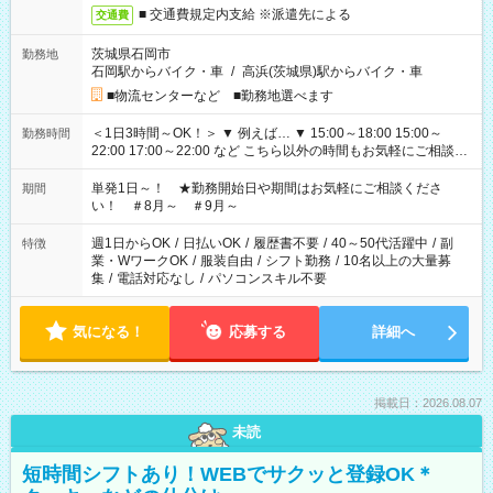
■ 交通費規定内支給 ※派遣先による
交通費
茨城県石岡市
勤務地
石岡駅からバイク・車
/
高浜(茨城県)駅からバイク・車
■物流センターなど ■勤務地選べます
＜1日3時間～OK！＞ ▼ 例えば… ▼ 15:00～18:00 15:00～
勤務時間
22:00 17:00～22:00 など こちら以外の時間もお気軽にご相談く
ださい！
単発1日～！ ★勤務開始日や期間はお気軽にご相談くださ
期間
い！ ＃8月～ ＃9月～
週1日からOK
/
日払いOK
/
履歴書不要
/
40～50代活躍中
/
副
特徴
業・WワークOK
/
服装自由
/
シフト勤務
/
10名以上の大量募
集
/
電話対応なし
/
パソコンスキル不要
気になる！
応募する
詳細へ
掲載日：2026.08.07
未読
短時間シフトあり！WEBでサクッと登録OK＊