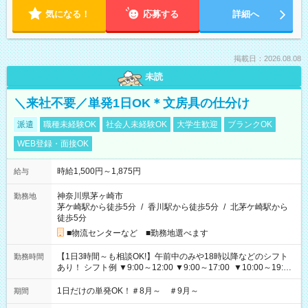
気になる！
応募する
詳細へ
掲載日：2026.08.08
未読
＼来社不要／単発1日OK＊文房具の仕分け
派遣
職種未経験OK
社会人未経験OK
大学生歓迎
ブランクOK
WEB登録・面接OK
時給1,500円～1,875円
給与
神奈川県茅ヶ崎市
勤務地
茅ケ崎駅から徒歩5分
/
香川駅から徒歩5分
/
北茅ケ崎駅から
徒歩5分
■物流センターなど ■勤務地選べます
【1日3時間～も相談OK!】午前中のみや18時以降などのシフト
勤務時間
あり！ シフト例 ▼9:00～12:00 ▼9:00～17:00 ▼10:00～19:00
▼18:00～21:00
1日だけの単発OK！＃8月～ ＃9月～
期間