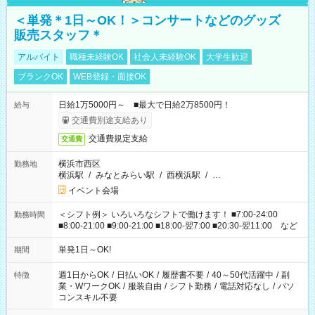
＜単発＊1日～OK！＞コンサートなどのグッズ
販売スタッフ＊
アルバイト
職種未経験OK
社会人未経験OK
大学生歓迎
ブランクOK
WEB登録・面接OK
日給1万5000円～ ■最大で日給2万8500円！
給与
交通費別途支給あり
交通費規定支給
交通費
横浜市西区
勤務地
横浜駅
/
みなとみらい駅
/
西横浜駅
/
…
イベント会場
＜シフト例＞ いろいろなシフトで働けます！ ■7:00-24:00
勤務時間
■8:00-21:00 ■9:00-21:00 ■18:00-翌7:00 ■20:30-翌11:00 など
単発1日～OK!
期間
週1日からOK
/
日払いOK
/
履歴書不要
/
40～50代活躍中
/
副
特徴
業・WワークOK
/
服装自由
/
シフト勤務
/
電話対応なし
/
パソ
コンスキル不要