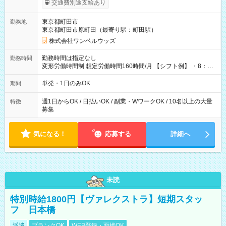
交通費別途支給あり
ンビニATMから 日払い分を引き落とせます！ 【試用期間】試
用期間なし
東京都町田市
勤務地
東京都町田市原町田（最寄り駅：町田駅）
株式会社ワンベルウッズ
勤務時間は指定なし
勤務時間
変形労働時間制 想定労働時間160時間/月 【シフト例】 ・8：00
～21：00
単発・1日のみOK
期間
週1日からOK / 日払いOK / 副業・WワークOK / 10名以上の大量
特徴
募集
気になる！
応募する
詳細へ
未読
特別時給1800円【ヴァレクストラ】短期スタッ
フ 日本橋
派遣
ブランクOK
WEB登録・面接OK