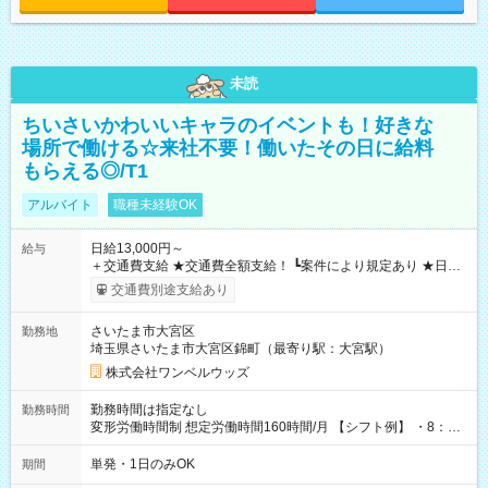
未読
ちいさいかわいいキャラのイベントも！好きな
場所で働ける☆来社不要！働いたその日に給料
もらえる◎/T1
アルバイト
職種未経験OK
日給13,000円～
給与
＋交通費支給 ★交通費全額支給！ ┗案件により規定あり ★日払
いOK！（規定あり） ┗働いたその日に現金GET♪ お仕事後はコ
交通費別途支給あり
ンビニATMから 日払い分を引き落とせます！ 【試用期間】試
用期間なし
さいたま市大宮区
勤務地
埼玉県さいたま市大宮区錦町（最寄り駅：大宮駅）
株式会社ワンベルウッズ
勤務時間は指定なし
勤務時間
変形労働時間制 想定労働時間160時間/月 【シフト例】 ・8：00
～21：00
単発・1日のみOK
期間