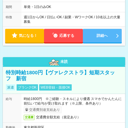
勤務 勤務：月・水・金 休み：火・木・土・日 好きな時にお仕事
可能です！ ※1日あたりの最大実働時間は日勤、夜勤共に勤務し
単発・1日のみOK
期間
た時間になります。
週1日からOK / 日払いOK / 副業・WワークOK / 10名以上の大量
特徴
募集
気になる！
応募する
詳細へ
未読
特別時給1800円【ヴァレクストラ】短期スタッ
フ 新宿
派遣
ブランクOK
WEB登録・面接OK
時給1800円 ※ご経験・スキルにより優遇 スマホでかんたんに
給与
前払いで給与が受け取れます（※上限、条件あり）
交通費別途支給あり
交通費全額支給（規定あり）
交通費
東京都新宿区
勤務地