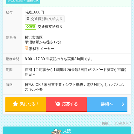
WEB登録・面接OK
時給1600円
給与
交通費別途支給あり
交通費支給有り
交通費
横浜市西区
勤務地
平沼橋駅から徒歩12分
素材系メーカー
8:00～17:30 ※表記のうち実働8時間です。
勤務時間
長期【ご応募から1週間以内(最短2日目)のスピード就業が可能】
期間
即日～
日払いOK
/
履歴書不要
/
シフト勤務
/
電話対応なし
/
パソコン
特徴
スキル不要
気になる！
応募する
詳細へ
掲載日：2026.08.07
未読