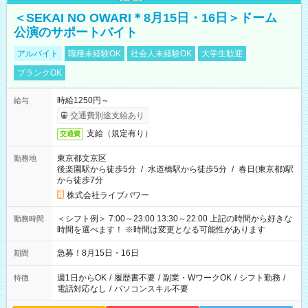
＜SEKAI NO OWARI＊8月15日・16日＞ドーム
公演のサポートバイト
アルバイト
職種未経験OK
社会人未経験OK
大学生歓迎
ブランクOK
時給1250円～
給与
交通費別途支給あり
支給（規定有り）
交通費
東京都文京区
勤務地
後楽園駅から徒歩5分
/
水道橋駅から徒歩5分
/
春日(東京都)駅
から徒歩7分
株式会社ライブパワー
＜シフト例＞ 7:00～23:00 13:30～22:00 上記の時間から好きな
勤務時間
時間を選べます！ ※時間は変更となる可能性があります
急募！8月15日・16日
期間
週1日からOK
/
履歴書不要
/
副業・WワークOK
/
シフト勤務
/
特徴
電話対応なし
/
パソコンスキル不要