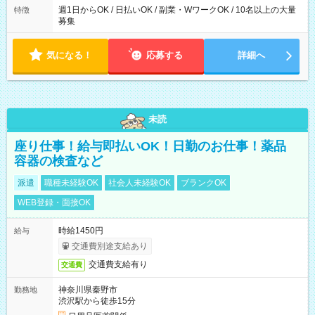
週1日からOK / 日払いOK / 副業・WワークOK / 10名以上の大量
特徴
募集
気になる！
応募する
詳細へ
未読
座り仕事！給与即払いOK！日勤のお仕事！薬品
容器の検査など
派遣
職種未経験OK
社会人未経験OK
ブランクOK
WEB登録・面接OK
時給1450円
給与
交通費別途支給あり
交通費支給有り
交通費
神奈川県秦野市
勤務地
渋沢駅から徒歩15分