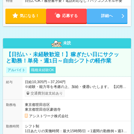
日払いOK
/
履歴書不要
/
電話対応なし
/
パソコンスキル不要
特徴
気になる！
応募する
詳細へ
未読
【日払い・未経験歓迎！】稼ぎたい日にサクッ
と勤務！単発・週1日～自由シフトの軽作業
アルバイト
職種未経験OK
日給10,305円～37,204円
給与
※経験・能力等を考慮の上、加給・優遇いたします。 【試用期
間】試用期間なし
交通費別途支給あり
東京都世田谷区
勤務地
東京都世田谷区豪徳寺
アシストワーク株式会社
シフト制
勤務時間
1日あたりの実働時間：最大15時間/日 ＜1週間の勤務例＞週3回