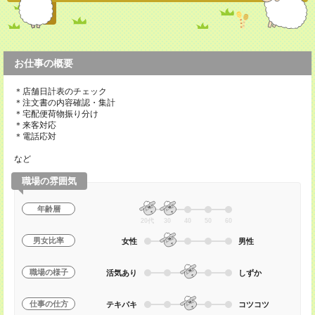
お仕事の概要
＊店舗日計表のチェック
＊注文書の内容確認・集計
＊宅配便荷物振り分け
＊来客対応
＊電話応対
など
職場の雰囲気
年齢層
20代
30
40
50
60
男女比率
女性
男性
職場の様子
活気あり
しずか
仕事の仕方
テキパキ
コツコツ