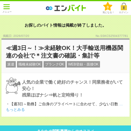
0
メニュー
気になる！
ログイン
お探しのバイト情報は掲載が終了しました。
掲載日 :2026
/
07
/
20
No.SSKCS2504377781
≪週3日～！≫未経験OK！大手輸送用機器関
連の会社で＊注文書の確認・集計等
派遣
職種未経験OK
ブランクOK
WEB登録・面接OK
人気の企業で働く絶好のチャンス！同業務者がいて
安心！
残業ほぼナシ⇒帆と定時帰り！
・【週3日～勤務】ご自身のプライベートに合わせて、少ない日数
...
もっとみる