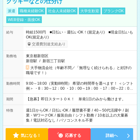
クッキーなどの仕分け
派遣
職種未経験OK
社会人未経験OK
大学生歓迎
ブランクOK
WEB登録・面接OK
時給1500円 ■日払い・週払いOK！(規定あり) ■現金日払いも
給与
OK(規定あり)
交通費別途支給あり
東京都新宿区
勤務地
新宿駅
/
新宿三丁目駅
大手物流会社（年齢不問／「無理なく続けられる」と好評の
職場です！）
9:00～18:00（実動8時間） 希望の時間帯を選べます！ ＜シフト
勤務時間
例＞ ・8：30～12：00 ・10：00～19：00 ・17：00～22：00
・13：00～22：00 ・22：00～翌6：00 など
【急募】即日スタートＯＫ！ 単発1日のみから働けます。
期間
週1日からOK
/
日払いOK
/
履歴書不要
/
40～50代活躍中
/
副
特徴
業・WワークOK
/
服装自由
/
シフト勤務
/
10名以上の大量募
集
/
電話対応なし
/
パソコンスキル不要
気になる！
応募する
詳細へ