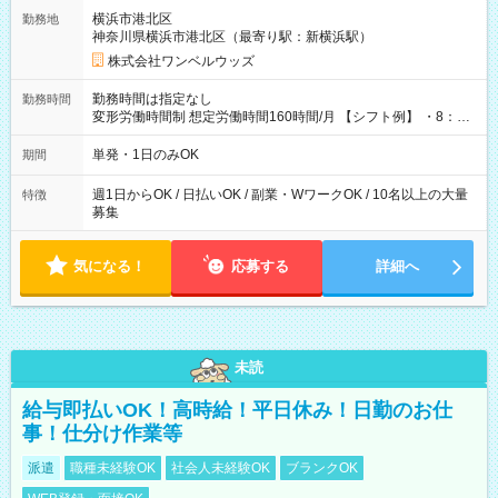
用期間なし
横浜市港北区
勤務地
神奈川県横浜市港北区（最寄り駅：新横浜駅）
株式会社ワンベルウッズ
勤務時間は指定なし
勤務時間
変形労働時間制 想定労働時間160時間/月 【シフト例】 ・8：00
～21：00
単発・1日のみOK
期間
週1日からOK / 日払いOK / 副業・WワークOK / 10名以上の大量
特徴
募集
気になる！
応募する
詳細へ
未読
給与即払いOK！高時給！平日休み！日勤のお仕
事！仕分け作業等
派遣
職種未経験OK
社会人未経験OK
ブランクOK