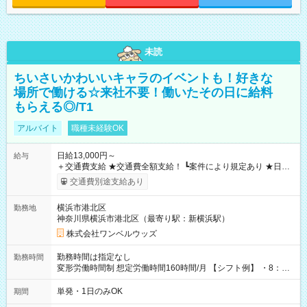
未読
ちいさいかわいいキャラのイベントも！好きな
場所で働ける☆来社不要！働いたその日に給料
もらえる◎/T1
アルバイト
職種未経験OK
日給13,000円～
給与
＋交通費支給 ★交通費全額支給！ ┗案件により規定あり ★日払
いOK！（規定あり） ┗働いたその日に現金GET♪ お仕事後はコ
交通費別途支給あり
ンビニATMから 日払い分を引き落とせます！ 【試用期間】試
用期間なし
横浜市港北区
勤務地
神奈川県横浜市港北区（最寄り駅：新横浜駅）
株式会社ワンベルウッズ
勤務時間は指定なし
勤務時間
変形労働時間制 想定労働時間160時間/月 【シフト例】 ・8：00
～21：00
単発・1日のみOK
期間