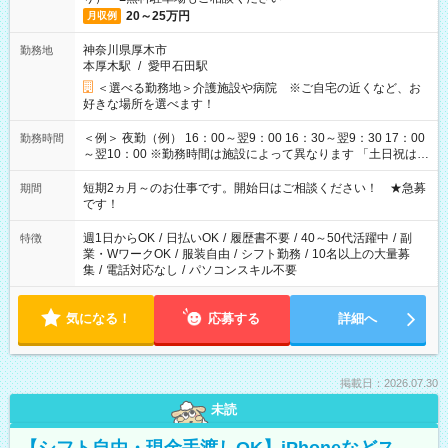
20～25万円
月収例
神奈川県厚木市
勤務地
本厚木駅
/
愛甲石田駅
＜選べる勤務地＞介護施設や病院 ※ご自宅の近くなど、お
好きな場所を選べます！
＜例＞ 夜勤（例） 16：00～翌9：00 16：30～翌9：30 17：00
勤務時間
～翌10：00 ※勤務時間は施設によって異なります 「土日祝は休
みたい」 「しっかり稼ぎたい」 「もう少し遅い時間から始めた
い」など ご希望にあったお仕事をご案内いたします。 ※未経験
短期2ヵ月～のお仕事です。開始日はご相談ください！ ★急募
期間
の方の場合は1～2ヶ月間は日中での仕事を経験いただき、 お
です！
仕事に慣れてからの夜勤になります。 ★家庭の都合でお休みが
必要な場合も遠慮なくご相談ください。
週1日からOK
/
日払いOK
/
履歴書不要
/
40～50代活躍中
/
副
特徴
業・WワークOK
/
服装自由
/
シフト勤務
/
10名以上の大量募
集
/
電話対応なし
/
パソコンスキル不要
気になる！
応募する
詳細へ
掲載日：2026.07.30
未読