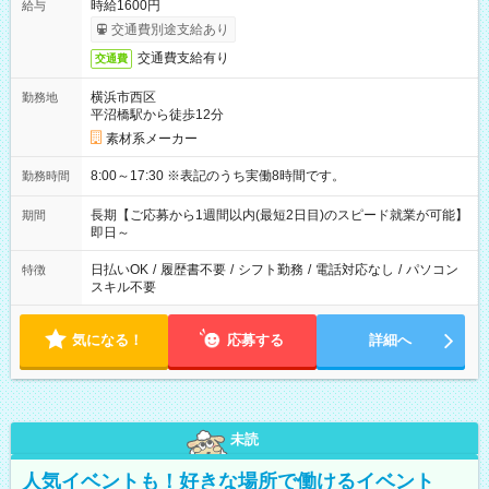
時給1600円
給与
交通費別途支給あり
交通費支給有り
交通費
横浜市西区
勤務地
平沼橋駅から徒歩12分
素材系メーカー
8:00～17:30 ※表記のうち実働8時間です。
勤務時間
長期【ご応募から1週間以内(最短2日目)のスピード就業が可能】
期間
即日～
日払いOK
/
履歴書不要
/
シフト勤務
/
電話対応なし
/
パソコン
特徴
スキル不要
気になる！
応募する
詳細へ
未読
人気イベントも！好きな場所で働けるイベント