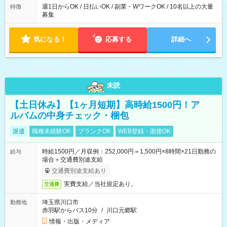
週1日からOK / 日払いOK / 副業・WワークOK / 10名以上の大量
特徴
募集
気になる！
応募する
詳細へ
未読
【土日休み】【1ヶ月短期】高時給1500円！ア
ルバムの中身チェック・梱包
派遣
職種未経験OK
ブランクOK
WEB登録・面接OK
時給1500円／月収例：252,000円＝1,500円×8時間×21日勤務の
給与
場合＋交通費別途支給
交通費別途支給あり
実費支給／当社規定あり。
交通費
埼玉県川口市
勤務地
赤羽駅からバス10分
/
川口元郷駅
情報・出版・メディア