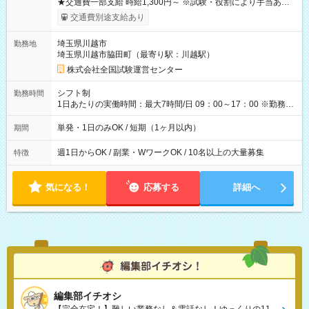
★交通費一部支給 時給1,300円～ ※試験・役割により手当あり
※勤務回数により昇給あり 【即給（前払い）オプションあ
交通費別途支給あり
り！】 希望される場合、勤務から1週間ほどで給与の一部を受け
取れます。 ※手数料418円がかかります。 【過去試験日の収入
埼玉県川越市
勤務地
例】 ・河合塾模擬試験 8:30～17:30（休憩1時間） 時給1,300円
埼玉県川越市脇田町（最寄り駅：川越駅）
×8時間＝日収10,400円＋交通費 ※当日の役割により時給＋100
円の場合あり ・国家試験 7:00～13:30（休憩なし） 時給1,300
株式会社全国試験運営センター
円（役割手当＋100円）×6時間＝日収8,400円＋交通費 【試用期
間】試用期間なし
シフト制
勤務時間
1日あたりの実働時間：最大7時間/日 09：00～17：00 ※勤務時
間は 試験により異なります。
単発・1日のみOK / 短期（1ヶ月以内）
期間
週1日からOK / 副業・WワークOK / 10名以上の大量募集
特徴
気になる！
応募する
詳細へ
編集部イチオシ