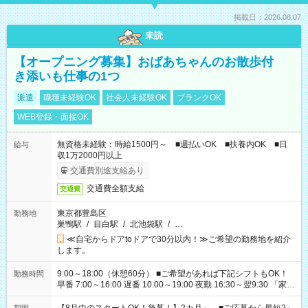
掲載日：2026.08.07
未読
【オープニング募集】おばあちゃんのお散歩付
き添いも仕事の1つ
派遣
職種未経験OK
社会人未経験OK
ブランクOK
WEB登録・面接OK
無資格未経験：時給1500円～ ■週払いOK ■扶養内OK ■日
給与
収1万2000円以上
交通費別途支給あり
交通費全額支給
交通費
東京都豊島区
勤務地
巣鴨駅
/
目白駅
/
北池袋駅
/
…
≪自宅からドアtoドアで30分以内！≫ご希望の勤務地を紹介
します。
9:00～18:00（休憩60分） ■ご希望があれば下記シフトもOK！
勤務時間
早番 7:00～16:00 遅番 10:00～19:00 夜勤 16:30～翌9:30 「家族
と休みを合わせたい」 「余裕を持って夕飯の準備がしたい」
「できれば残業はしたくない」 など、ご希望を教えてください