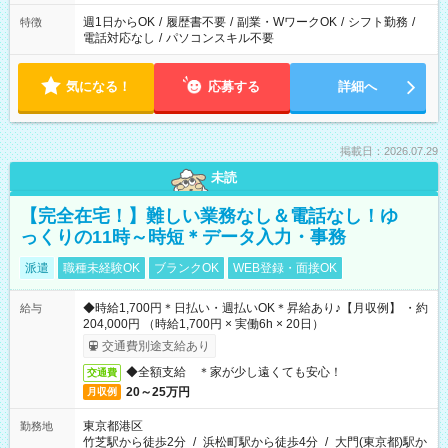
週1日からOK
/
履歴書不要
/
副業・WワークOK
/
シフト勤務
/
特徴
電話対応なし
/
パソコンスキル不要
気になる！
応募する
詳細へ
掲載日：2026.07.29
未読
【完全在宅！】難しい業務なし＆電話なし！ゆ
っくりの11時～時短＊データ入力・事務
派遣
職種未経験OK
ブランクOK
WEB登録・面接OK
◆時給1,700円＊日払い・週払いOK＊昇給あり♪【月収例】 ・約
給与
204,000円 （時給1,700円 × 実働6h × 20日）
交通費別途支給あり
◆全額支給 ＊家が少し遠くても安心！
交通費
20～25万円
月収例
東京都港区
勤務地
竹芝駅から徒歩2分
/
浜松町駅から徒歩4分
/
大門(東京都)駅か