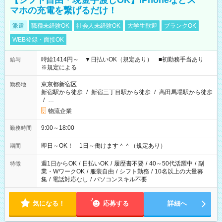
【シフト自由・現金手渡しOK】iPhoneなどス
マホの充電を繋げるだけ！
派遣
職種未経験OK
社会人未経験OK
大学生歓迎
ブランクOK
WEB登録・面接OK
時給1414円～ ▼日払いOK（規定あり） ■初勤務手当あり
給与
※規定による
東京都新宿区
勤務地
新宿駅から徒歩
/
新宿三丁目駅から徒歩
/
高田馬場駅から徒歩
/
…
物流企業
9:00～18:00
勤務時間
即日～OK！ 1日～働けます＾＾（規定あり）
期間
週1日からOK
/
日払いOK
/
履歴書不要
/
40～50代活躍中
/
副
特徴
業・WワークOK
/
服装自由
/
シフト勤務
/
10名以上の大量募
集
/
電話対応なし
/
パソコンスキル不要
気になる！
応募する
詳細へ