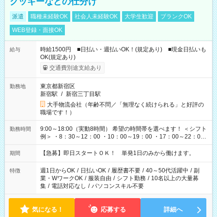
クッキーなどの仕分け
派遣
職種未経験OK
社会人未経験OK
大学生歓迎
ブランクOK
WEB登録・面接OK
時給1500円 ■日払い・週払いOK！(規定あり) ■現金日払いも
給与
OK(規定あり)
交通費別途支給あり
東京都新宿区
勤務地
新宿駅
/
新宿三丁目駅
大手物流会社（年齢不問／「無理なく続けられる」と好評の
職場です！）
9:00～18:00（実動8時間） 希望の時間帯を選べます！ ＜シフト
勤務時間
例＞ ・8：30～12：00 ・10：00～19：00 ・17：00～22：00
・13：00～22：00 ・22：00～翌6：00 など
【急募】即日スタートＯＫ！ 単発1日のみから働けます。
期間
週1日からOK
/
日払いOK
/
履歴書不要
/
40～50代活躍中
/
副
特徴
業・WワークOK
/
服装自由
/
シフト勤務
/
10名以上の大量募
集
/
電話対応なし
/
パソコンスキル不要
気になる！
応募する
詳細へ