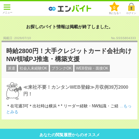
0
メニュー
気になる！
ログイン
お探しのバイト情報は掲載が終了しました。
掲載日 :2026
/
07
/
10
No.SSSS804333
時給2800円！大手クレジットカード会社向け
NW領域PJ推進・構築支援
派遣
社会人未経験OK
ブランクOK
WEB登録・面接OK
≪来社不要！カンタンWEB登録≫月収例39万2000
円！
＊在宅週3可＊出社時は横浜＊* リーダー経験・NW知識・ご経
...もっ
とみる
あなたの閲覧履歴からのオススメ