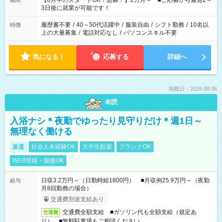
【8月中のスタートOK！急募！】2カ月～ ■ご応募から最短2～
期間
ね。 ※Wワーク希望の方へ 今ご覧のお仕事で希望する勤務時間
3日後に就業が可能です！
と、もう1つのお仕事の勤務時間。 合計で週40時間を超える場
合は応募できません。
履歴書不要
/
40～50代活躍中
/
服装自由
/
シフト勤務
/
10名以
特徴
上の大量募集
/
電話対応なし
/
パソコンスキル不要
気になる！
応募する
詳細へ
掲載日：2026.08.06
未読
入浴ナシ＊夜勤でゆったり見守りだけ＊週1日～
無理なく働ける
派遣
社会人未経験OK
大学生歓迎
ブランクOK
WEB登録・面接OK
日収3.2万円～（日勤時給1800円） ■月収例25.9万円～（夜勤
給与
月8回勤務の場合）
交通費別途支給あり
交通費全額支給 ■ガソリン代も全額支給（規定あ
交通費
り） ■無料駐車場もご相談ください