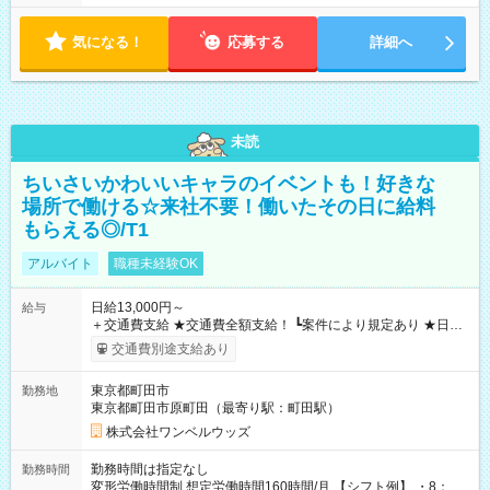
気になる！
応募する
詳細へ
未読
ちいさいかわいいキャラのイベントも！好きな
場所で働ける☆来社不要！働いたその日に給料
もらえる◎/T1
アルバイト
職種未経験OK
日給13,000円～
給与
＋交通費支給 ★交通費全額支給！ ┗案件により規定あり ★日払
いOK！（規定あり） ┗働いたその日に現金GET♪ お仕事後はコ
交通費別途支給あり
ンビニATMから 日払い分を引き落とせます！ 【試用期間】試
用期間なし
東京都町田市
勤務地
東京都町田市原町田（最寄り駅：町田駅）
株式会社ワンベルウッズ
勤務時間は指定なし
勤務時間
変形労働時間制 想定労働時間160時間/月 【シフト例】 ・8：00