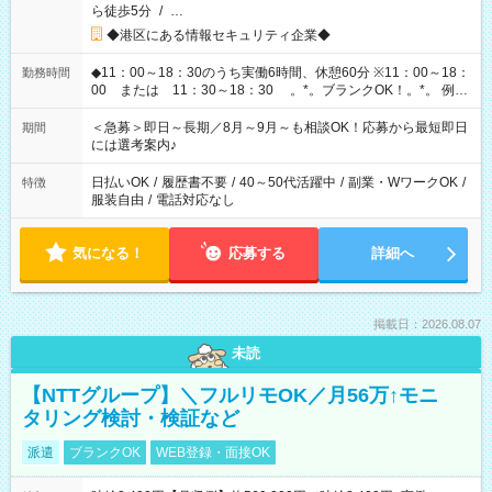
ら徒歩5分
/
…
◆港区にある情報セキュリティ企業◆
◆11：00～18：30のうち実働6時間、休憩60分 ※11：00～18：
勤務時間
00 または 11：30～18：30 。*。ブランクOK！。*。 例え
ば前職が、 在宅/財団法人/事務/コールセンター/受付/販売/カフェ
スタッフ スイーツ販売/ホテルフロント/化粧品販売/など 様々な
＜急募＞即日～長期／8月～9月～も相談OK！応募から最短即日
期間
業界から入社して活躍されています♪
には選考案内♪
日払いOK
/
履歴書不要
/
40～50代活躍中
/
副業・WワークOK
/
特徴
服装自由
/
電話対応なし
気になる！
応募する
詳細へ
掲載日：2026.08.07
未読
【NTTグループ】＼フルリモOK／月56万↑モニ
タリング検討・検証など
派遣
ブランクOK
WEB登録・面接OK