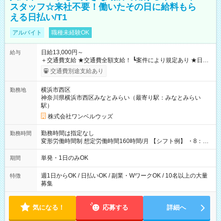
スタッフ☆来社不要！働いたその日に給料もら
える日払い/T1
アルバイト
職種未経験OK
日給13,000円～
給与
＋交通費支給 ★交通費全額支給！ ┗案件により規定あり ★日払
いOK！（規定あり） ┗働いたその日に現金GET♪ お仕事後はコ
交通費別途支給あり
ンビニATMから 日払い分を引き落とせます！ 【試用期間】試
用期間なし
横浜市西区
勤務地
神奈川県横浜市西区みなとみらい（最寄り駅：みなとみらい
駅）
株式会社ワンベルウッズ
勤務時間は指定なし
勤務時間
変形労働時間制 想定労働時間160時間/月 【シフト例】 ・8：00
～21：00
単発・1日のみOK
期間
週1日からOK / 日払いOK / 副業・WワークOK / 10名以上の大量
特徴
募集
気になる！
応募する
詳細へ