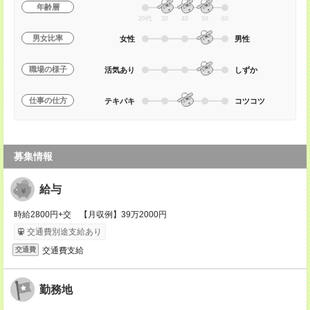
年齢層
20代
30
40
50
60
男女比率
女性
男性
職場の様子
活気あり
しずか
仕事の仕方
テキパキ
コツコツ
募集情報
給与
時給2800円+交 【月収例】39万2000円
交通費別途支給あり
交通費支給
交通費
勤務地