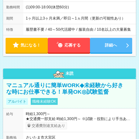
(1)09:00-18:00(休憩60分)
勤務時間
1ヶ月以上3ヶ月未満／即日～1ヵ月間（更新の可能性あり）
期間
履歴書不要
/
40～50代活躍中
/
服装自由
/
10名以上の大量募集
特徴
気になる！
応募する
詳細へ
未読
マニュアル通りに簡単WORK◆未経験から好き
な時にお仕事できる！単発OK◎試験監督
アルバイト
職種未経験OK
時給1,300円～
給与
★交通費一部支給 時給1,300円～ ※試験・役割により手当あり
※勤務回数により昇給あり 【即給（前払い）オプションあ
交通費別途支給あり
り！】 希望される場合、勤務から1週間ほどで給与の一部を受け
取れます。 ※手数料418円がかかります。 【過去試験日の収入
さいたま市大宮区
勤務地
例】 ・河合塾模擬試験 8:30～17:30（休憩1時間） 時給1,300円