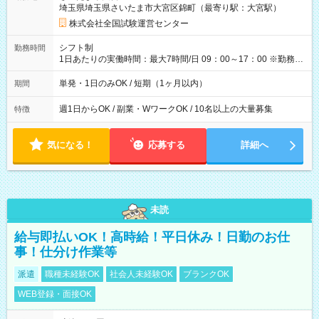
埼玉県埼玉県さいたま市大宮区錦町（最寄り駅：大宮駅）
×8時間＝日収10,400円＋交通費 ※当日の役割により時給＋100
円の場合あり ・国家試験 7:00～13:30（休憩なし） 時給1,300
株式会社全国試験運営センター
円（役割手当＋100円）×6時間＝日収8,400円＋交通費 【試用期
間】試用期間なし
シフト制
勤務時間
1日あたりの実働時間：最大7時間/日 09：00～17：00 ※勤務時
間は 試験により異なります。
単発・1日のみOK / 短期（1ヶ月以内）
期間
週1日からOK / 副業・WワークOK / 10名以上の大量募集
特徴
気になる！
応募する
詳細へ
未読
給与即払いOK！高時給！平日休み！日勤のお仕
事！仕分け作業等
派遣
職種未経験OK
社会人未経験OK
ブランクOK
WEB登録・面接OK