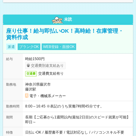
未読
座り仕事！給与即払いOK！高時給！在庫管理・
資料作成
派遣
ブランクOK
WEB登録・面接OK
時給1500円
給与
交通費別途支給あり
交通費支給有り
交通費
神奈川県藤沢市
勤務地
藤沢駅
電子・機械系メーカー
8:00～16:45 ※表記のうち実働7時間45分です。
勤務時間
長期【ご応募から1週間以内(最短2日目)のスピード就業が可能】
期間
即日～
日払いOK
/
履歴書不要
/
電話対応なし
/
パソコンスキル不要
特徴