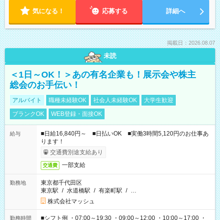
気になる！
応募する
詳細へ
掲載日：2026.08.07
未読
＜1日～OK！＞あの有名企業も！展示会や株主
総会のお手伝い！
アルバイト
職種未経験OK
社会人未経験OK
大学生歓迎
ブランクOK
WEB登録・面接OK
■日給16,840円～ ■日払いOK ■実働3時間5,120円のお仕事あ
給与
ります！
交通費別途支給あり
一部支給
交通費
東京都千代田区
勤務地
東京駅
/
水道橋駅
/
有楽町駅
/
…
株式会社マッシュ
■シフト例 ・07:00～19:30 ・09:00～12:00 ・10:00～17:00 ・
勤務時間