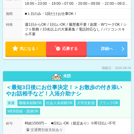
18:00～23:00 ・19:00～07:00 ・20:00～09:00 ・22:00～06:00
etc ★最短で3時間で5,120円のお仕事から 15時間で2万円近く稼
げるお仕事も！ ご希望のお時間に合わせてご紹介！ ※シフトは
■１日のみ・1回だけお仕事OK！
期間
現場によって異なります。 ※勿論、休憩時間はあるのでご安心
ください！
週1日からOK
/
日払いOK
/
履歴書不要
/
副業・WワークOK
/
シ
特徴
フト勤務
/
10名以上の大量募集
/
電話対応なし
/
パソコンスキ
ル不要
気になる！
応募する
詳細へ
掲載日：2026.08.04
未読
＜最短3日後にお仕事決定！＞お散歩の付き添い
やお話相手など！入浴介助ナシ
派遣
職種未経験OK
社会人未経験OK
大学生歓迎
ブランクOK
WEB登録・面接OK
時給1500円～ ■日払いOK（規定あり）※即日払い不可
給与
交通費別途支給あり