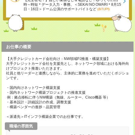
【完全在宅！】難しい業務なし＆電話なし！ゆっくりの11
時～時短＊データ入力・事務、＜SEKAI NO OWARI＊8月15
日・16日＞ドーム公演のサポートバイトなど
(8/7UP!)
お仕事の概要
【大手クレジットカード会社向け：NW領域PJ推進・構築支援】
大手クレジットカード会社を支援先とし、ネットワーク領域における海外向
けプロジェクト推進いただきます。
社員と他リーダーと連携しながら、主体的に業務を進めていただくポジショ
ンです。
・国内向けネットワーク構築支援
・国内ネットワーク構築プロジェクトの推進支援
例：拠点移転に伴うNW構築（無線、ルーター、Cisco機器 等）
・基本設計・詳細設計の作成、調整支援
・構築ベンダーの進捗・品質管理
＜派遣先＞ITインフラ構築企業でのお仕事です。
職場の雰囲気