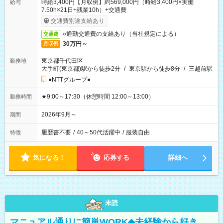
時給3,400円【月収例】約569,000円（時給3,400円×実働
給与
7.50h×21日+残業10h）+交通費
交通費別途支給あり
○通勤交通費の支給あり（当社規定による）
交通費
30万円～
月収例
東京都千代田区
勤務地
大手町(東京都)駅から徒歩2分
/
東京駅から徒歩8分
/
三越前駅
●NTTグループ●
★9:00～17:30（休憩時間 12:00～13:00）
勤務時間
2026年9月～
期間
履歴書不要
/
40～50代活躍中
/
服装自由
特徴
気になる！
応募する
詳細へ
未読
マニュアル通りに簡単WORK◆未経験から好き