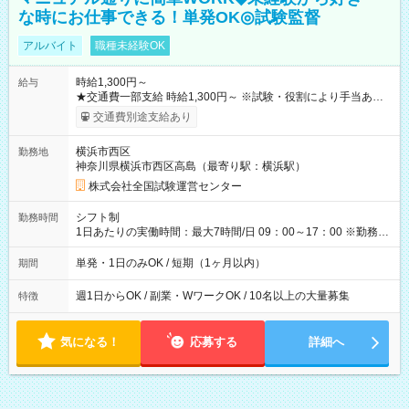
な時にお仕事できる！単発OK◎試験監督
アルバイト
職種未経験OK
時給1,300円～
給与
★交通費一部支給 時給1,300円～ ※試験・役割により手当あり
※勤務回数により昇給あり 【即給（前払い）オプションあ
交通費別途支給あり
り！】 希望される場合、勤務から1週間ほどで給与の一部を受け
取れます。 ※手数料418円がかかります。 【過去試験日の収入
横浜市西区
勤務地
例】 ・河合塾模擬試験 8:30～17:30（休憩1時間） 時給1,300円
神奈川県横浜市西区高島（最寄り駅：横浜駅）
×8時間＝日収10,400円＋交通費 ※当日の役割により時給＋100
円の場合あり ・国家試験 7:00～13:30（休憩なし） 時給1,300
株式会社全国試験運営センター
円（役割手当＋100円）×6時間＝日収8,400円＋交通費 【試用期
間】試用期間なし
シフト制
勤務時間
1日あたりの実働時間：最大7時間/日 09：00～17：00 ※勤務時
間は 試験により異なります。
単発・1日のみOK / 短期（1ヶ月以内）
期間
週1日からOK / 副業・WワークOK / 10名以上の大量募集
特徴
気になる！
応募する
詳細へ