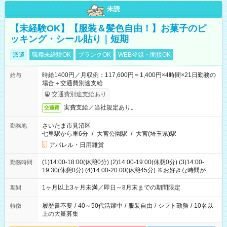
未読
【未経験OK】【服装＆髪色自由！】お菓子のピ
ッキング・シール貼り｜短期
派遣
職種未経験OK
ブランクOK
WEB登録・面接OK
時給1400円／月収例：117,600円＝1,400円×4時間×21日勤務の
給与
場合＋交通費別途支給
交通費別途支給あり
実費支給／当社規定あり。
交通費
さいたま市見沼区
勤務地
七里駅から車6分
/
大宮公園駅
/
大宮(埼玉県)駅
アパレル・日用雑貨
(1)14:00-18:00(休憩0分) (2)14:00-19:00(休憩0分) (3)14:00-
勤務時間
19:30(休憩0分) (4)14:00-20:00(休憩45分) ※お好きな時間が選べ
ます
1ヶ月以上3ヶ月未満／即日～8月末までの期間限定
期間
履歴書不要
/
40～50代活躍中
/
服装自由
/
シフト勤務
/
10名以
特徴
上の大量募集