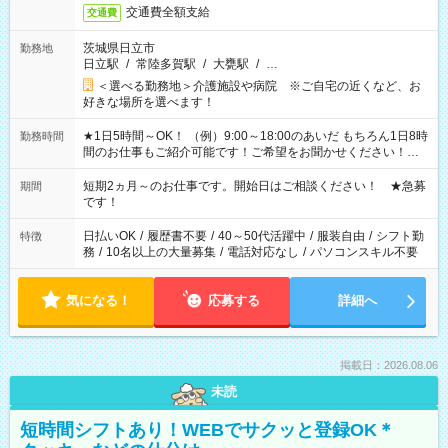
交通費全額支給
交通費
茨城県日立市
勤務地
日立駅
/
常陸多賀駅
/
大甕駅
/
…
＜選べる勤務地＞介護施設や病院 ※ご自宅の近くなど、お
好きな場所を選べます！
★1日5時間～OK！ （例）9:00～18:00のあいだ もちろん1日8時
勤務時間
間のお仕事もご紹介可能です！ご希望をお聞かせください！★
家庭の都合でお休みが必要な場合も遠慮なくご相談ください。
※週最低15時間以上の勤務が必要です
短期2ヵ月～のお仕事です。開始日はご相談ください！ ★急募
期間
です！
日払いOK
/
履歴書不要
/
40～50代活躍中
/
服装自由
/
シフト勤
特徴
務
/
10名以上の大量募集
/
電話対応なし
/
パソコンスキル不要
気になる！
応募する
詳細へ
掲載日：2026.08.06
未読
短時間シフトあり！WEBでサクッと登録OK＊