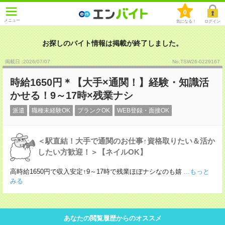
0
メニュー
気になる！
ログイン
お探しのバイト情報は掲載が終了しました。
掲載日 :2026
/
07
/
07
No.TSW26-0229167
時給1650円＊【大手×通関！】経験・知識活
かせる！9～17時×残業ナシ
派遣
職種未経験OK
ブランクOK
WEB登録・面接OK
＜駅直結！大手で通関のお仕事↑資格取りたい＆活か
したい方歓迎！＞【ネイルOK】
高時給1650円で収入安定↑9～17時で残業ほぼナシなのも嬉
...もっと
みる
あなたの閲覧履歴からのオススメ