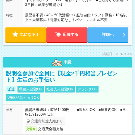
【8月中のスタートOK！急募！】2カ月～ ■ご応募から最短2～
期間
ね。 ※Wワーク希望の方へ 今ご覧のお仕事で希望する勤務時間
3日後に就業が可能です！
と、もう1つのお仕事の勤務時間。 合計で週40時間を超える場
合は応募できません。
履歴書不要
/
40～50代活躍中
/
服装自由
/
シフト勤務
/
10名以
特徴
上の大量募集
/
電話対応なし
/
パソコンスキル不要
気になる！
応募する
詳細へ
掲載日：2026.08.05
未読
説明会参加で全員に【現金2千円相当プレゼン
ト】生活のお手伝い
派遣
職種未経験OK
社会人未経験OK
ブランクOK
WEB登録・面接OK
無資格未経験：時給1400円～ ■週払いOK ■扶養内OK ■日
給与
収1万1200円以上
交通費別途支給あり
交通費全額支給
交通費