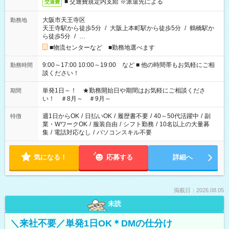
■ 交通費規定内支給 ※派遣先による
交通費
大阪市天王寺区
勤務地
天王寺駅から徒歩5分
/
大阪上本町駅から徒歩5分
/
鶴橋駅か
ら徒歩5分
/
…
■物流センターなど ■勤務地選べます
9:00～17:00 10:00～19:00 など ■ 他の時間帯もお気軽にご相
勤務時間
談ください！
単発1日～！ ★勤務開始日や期間はお気軽にご相談くださ
期間
い！ ＃8月～ ＃9月～
週1日からOK
/
日払いOK
/
履歴書不要
/
40～50代活躍中
/
副
特徴
業・WワークOK
/
服装自由
/
シフト勤務
/
10名以上の大量募
集
/
電話対応なし
/
パソコンスキル不要
気になる！
応募する
詳細へ
掲載日：2026.08.05
未読
＼来社不要／単発1日OK＊DMの仕分け