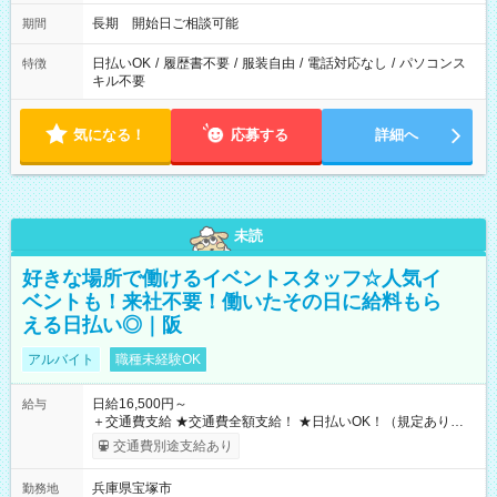
長期 開始日ご相談可能
期間
日払いOK
/
履歴書不要
/
服装自由
/
電話対応なし
/
パソコンス
特徴
キル不要
気になる！
応募する
詳細へ
未読
好きな場所で働けるイベントスタッフ☆人気イ
ベントも！来社不要！働いたその日に給料もら
える日払い◎｜阪
アルバイト
職種未経験OK
日給16,500円～
給与
＋交通費支給 ★交通費全額支給！ ★日払いOK！（規定あり） ┗
働いたその日に現金GET♪ お仕事後はコンビニATMから 日払
交通費別途支給あり
い分を引き落とせます！ 【試用期間】試用期間なし
兵庫県宝塚市
勤務地