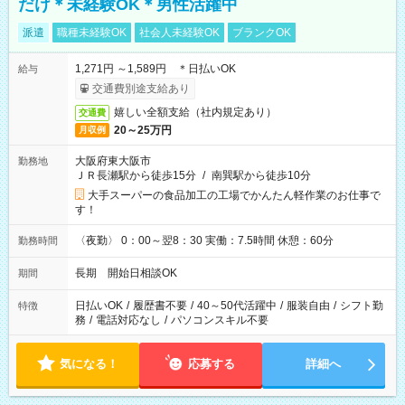
だけ＊未経験OK＊男性活躍中
派遣
職種未経験OK
社会人未経験OK
ブランクOK
1,271円 ～1,589円 ＊日払いOK
給与
交通費別途支給あり
嬉しい全額支給（社内規定あり）
交通費
20～25万円
月収例
大阪府東大阪市
勤務地
ＪＲ長瀬駅から徒歩15分
/
南巽駅から徒歩10分
大手スーパーの食品加工の工場でかんたん軽作業のお仕事で
す！
〈夜勤〉 0：00～翌8：30 実働：7.5時間 休憩：60分
勤務時間
長期 開始日相談OK
期間
日払いOK
/
履歴書不要
/
40～50代活躍中
/
服装自由
/
シフト勤
特徴
務
/
電話対応なし
/
パソコンスキル不要
気になる！
応募する
詳細へ