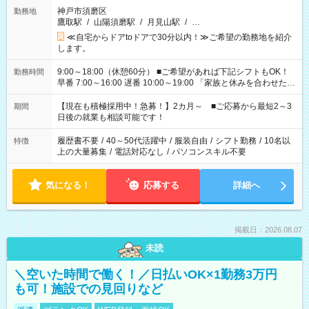
神戸市須磨区
勤務地
鷹取駅
/
山陽須磨駅
/
月見山駅
/
…
≪自宅からドアtoドアで30分以内！≫ご希望の勤務地を紹介
します。
9:00～18:00（休憩60分） ■ご希望があれば下記シフトもOK！
勤務時間
早番 7:00～16:00 遅番 10:00～19:00 「家族と休みを合わせた
い」 「余裕を持って夕飯の準備がしたい」 「できれば残業はし
たくない」 など、ご希望を教えてくださいね。 ※Wワーク希望
【現在も積極採用中！急募！】2カ月～ ■ご応募から最短2～3
期間
の方へ 今ご覧のお仕事で希望する勤務時間と、もう1つのお仕事
日後の就業も相談可能です！
の勤務時間。 合計で週40時間を超える場合は応募できません。
履歴書不要
/
40～50代活躍中
/
服装自由
/
シフト勤務
/
10名以
特徴
上の大量募集
/
電話対応なし
/
パソコンスキル不要
気になる！
応募する
詳細へ
掲載日：2026.08.07
未読
＼空いた時間で働く！／日払いOK×1勤務3万円
も可！施設での見回りなど