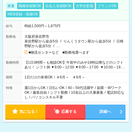
派遣
職種未経験OK
社会人未経験OK
大学生歓迎
ブランクOK
WEB登録・面接OK
時給1,500円～1,875円
給与
大阪府泉佐野市
勤務地
泉佐野駅から徒歩5分
/
りんくうタウン駅から徒歩5分
/
日根
野駅から徒歩5分
/
…
■物流センターなど ■勤務地選べます
【1日3時間～も相談OK!】午前中のみや18時以降などのシフト
勤務時間
あり！ シフト例 ▼9:00～12:00 ▼9:00～17:00 ▼10:00～19:00
▼18:00～21:00
1日だけの単発OK！＃8月～ ＃9月～
期間
週1日からOK
/
日払いOK
/
40～50代活躍中
/
副業・Wワーク
特徴
OK
/
服装自由
/
シフト勤務
/
10名以上の大量募集
/
電話対応な
し
/
パソコンスキル不要
気になる！
応募する
詳細へ