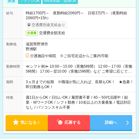
派遣
ブランクOK
WEB登録・面接OK
時給1700円～ 夜勤時給2060円～ 日収3万円～（夜勤時給
給与
2060円×15h）
交通費別途支給あり
交通費全額支給
交通費
滋賀県野洲市
勤務地
野洲駅
介護施設や病院 ※ご自宅近辺からご案内可能
≪シフト例≫ 10:00～15:00（実働5時間） 12:00～17:00（実働
勤務時間
5時間） 17:00～翌10:00（実働15時間）など ご希望に応じて、
働く時間は調整できます！ お気軽に担当へ相談ください！
3ヵ月までの短期 ※職場が気に入れば、長期もOK！ ★急募！
期間
即日勤務もOK！
週1日からOK
/
日払いOK
/
履歴書不要
/
40～50代活躍中
/
副
特徴
業・WワークOK
/
シフト勤務
/
10名以上の大量募集
/
電話対応
なし
/
パソコンスキル不要
気になる！
応募する
詳細へ