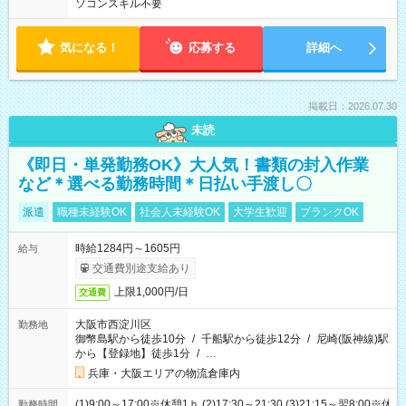
ソコンスキル不要
気になる！
応募する
詳細へ
掲載日：2026.07.30
未読
《即日・単発勤務OK》大人気！書類の封入作業
など＊選べる勤務時間＊日払い手渡し〇
派遣
職種未経験OK
社会人未経験OK
大学生歓迎
ブランクOK
時給1284円～1605円
給与
交通費別途支給あり
上限1,000円/日
交通費
大阪市西淀川区
勤務地
御幣島駅から徒歩10分
/
千船駅から徒歩12分
/
尼崎(阪神線)駅
から【登録地】徒歩1分
/
…
兵庫・大阪エリアの物流倉庫内
(1)9:00～17:00※休憩1ｈ (2)17:30～21:30 (3)21:15～翌8:00※休
勤務時間