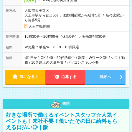
1日450円迄の実費を支給
交通費
大阪市天王寺区
勤務地
天王寺駅から徒歩5分
/
動物園前駅から徒歩5分
/
新今宮駅か
ら徒歩5分
天王寺動物園
16時30分～20時00分（休憩0分）／実働3時間30分
勤務時間
≪短期＊単発≫ 8・9・10月限定！
期間
週1日からOK
/
40～50代活躍中
/
副業・WワークOK
/
シフト勤
特徴
務
/
10名以上の大量募集
/
パソコンスキル不要
気になる！
応募する
詳細へ
未読
好きな場所で働けるイベントスタッフ☆人気イ
ベントも！来社不要！働いたその日に給料もら
える日払い◎｜阪