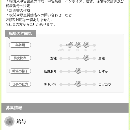
＊輸出入申告書類の作成・申告業務 インボイス、運賃、保険等の計算及び
税表番号の決定
＊計算書の作成
＊税関や厚生労働省への問い合わせ など
※顧客対応は一切ありません。
※社員の方からOJTがあります。
職場の雰囲気
年齢層
20代
30
40
50
60
男女比率
女性
男性
職場の様子
活気あり
しずか
仕事の仕方
テキパキ
コツコツ
募集情報
給与