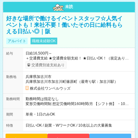
未読
好きな場所で働けるイベントスタッフ☆人気イ
ベントも！来社不要！働いたその日に給料もら
える日払い◎｜阪
アルバイト
職種未経験OK
日給16,500円～
給与
＋交通費支給 ★交通費全額支給！ ★日払いOK！（規定あり） ┗
働いたその日に現金GET♪ お仕事後はコンビニATMから 日払
交通費別途支給あり
い分を引き落とせます！ 【試用期間】試用期間なし
兵庫県加古川市
勤務地
兵庫県加古川市加古川町篠原町（最寄り駅：加古川駅）
株式会社ワンベルウッズ
勤務時間は指定なし
勤務時間
変形労働時間制 想定労働時間160時間/月 【シフト例】 ・10：
00～20：00
単発・1日のみOK
期間
日払いOK / 副業・WワークOK / 10名以上の大量募集
特徴