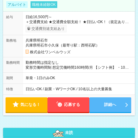
アルバイト
職種未経験OK
日給16,500円～
給与
＋交通費支給 ★交通費全額支給！ ★日払いOK！（規定あり） ┗
働いたその日に現金GET♪ お仕事後はコンビニATMから 日払
交通費別途支給あり
い分を引き落とせます！ 【試用期間】試用期間なし
兵庫県明石市
勤務地
兵庫県明石市小久保（最寄り駅：西明石駅）
株式会社ワンベルウッズ
勤務時間は指定なし
勤務時間
変形労働時間制 想定労働時間160時間/月 【シフト例】 ・10：
00～20：00
単発・1日のみOK
期間
日払いOK / 副業・WワークOK / 10名以上の大量募集
特徴
気になる！
応募する
詳細へ
未読