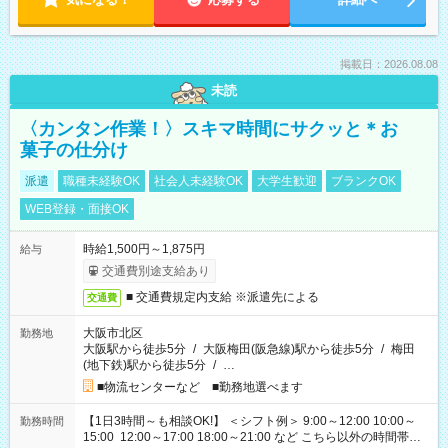
掲載日：2026.08.08
未読
〈カンタン作業！〉スキマ時間にサクッと＊お
菓子の仕分け
派遣
職種未経験OK
社会人未経験OK
大学生歓迎
ブランクOK
WEB登録・面接OK
時給1,500円～1,875円
給与
交通費別途支給あり
■ 交通費規定内支給 ※派遣先による
交通費
大阪市北区
勤務地
大阪駅から徒歩5分
/
大阪梅田(阪急線)駅から徒歩5分
/
梅田
(地下鉄)駅から徒歩5分
/
…
■物流センターなど ■勤務地選べます
【1日3時間～も相談OK!】 ＜シフト例＞ 9:00～12:00 10:00～
勤務時間
15:00 12:00～17:00 18:00～21:00 など こちら以外の時間帯も