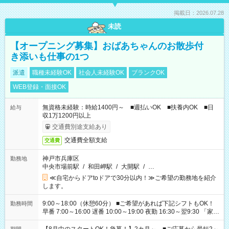
掲載日：2026.07.28
未読
【オープニング募集】おばあちゃんのお散歩付
き添いも仕事の1つ
派遣
職種未経験OK
社会人未経験OK
ブランクOK
WEB登録・面接OK
無資格未経験：時給1400円～ ■週払いOK ■扶養内OK ■日
給与
収1万1200円以上
交通費別途支給あり
交通費全額支給
交通費
神戸市兵庫区
勤務地
中央市場前駅
/
和田岬駅
/
大開駅
/
…
≪自宅からドアtoドアで30分以内！≫ご希望の勤務地を紹介
します。
9:00～18:00（休憩60分） ■ご希望があれば下記シフトもOK！
勤務時間
早番 7:00～16:00 遅番 10:00～19:00 夜勤 16:30～翌9:30 「家族
と休みを合わせたい」 「余裕を持って夕飯の準備がしたい」
「できれば残業はしたくない」 など、ご希望を教えてください