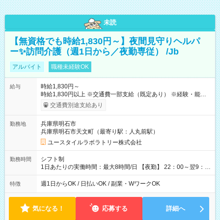
未読
【無資格でも時給1,830円～】夜間見守りヘルパ
ー✨訪問介護（週1日から／夜勤専従） /Jb
アルバイト
職種未経験OK
時給1,830円～
給与
時給1,830円以上 ※交通費一部支給（既定あり） ※経験・能力を
考慮して決定します 【収入例】 週1回勤務の場合：1,830円×8時
交通費別途支給あり
間×4回=5万8,560円 週3回勤務の場合：1,830円×8時間×12回
=17万5,680円 【試用期間】試用期間あり 試用期間の長さ：2ヶ
兵庫県明石市
勤務地
月 ※ 雇用形態と給与に、本採用時と異なる部分があります。 雇
兵庫県明石市天文町（最寄り駅：人丸前駅）
用形態：本採用時と同じです。 給与：時給 1,550円以上
ユースタイルラボラトリー株式会社
シフト制
勤務時間
1日あたりの実働時間：最大8時間/日 【夜勤】 22：00～翌9：
00 ※週1日～OK ／ 夜勤専従 ＊＊ 勤務時間例 ＊＊ ■22時か
ら翌7時 ■23時から翌8時 ■24時から翌9時 など ※上記の時間
週1日からOK / 日払いOK / 副業・WワークOK
特徴
内で8時間勤務（休憩1時間）ご利用者様により、時間は異なり
ます。 ※曜日固定（毎週同じ曜日での勤務となります）
気になる！
応募する
詳細へ