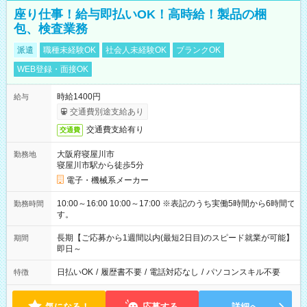
座り仕事！給与即払いOK！高時給！製品の梱
包、検査業務
派遣
職種未経験OK
社会人未経験OK
ブランクOK
WEB登録・面接OK
時給1400円
給与
交通費別途支給あり
交通費支給有り
交通費
大阪府寝屋川市
勤務地
寝屋川市駅から徒歩5分
電子・機械系メーカー
10:00～16:00 10:00～17:00 ※表記のうち実働5時間から6時間で
勤務時間
す。
長期【ご応募から1週間以内(最短2日目)のスピード就業が可能】
期間
即日～
日払いOK
/
履歴書不要
/
電話対応なし
/
パソコンスキル不要
特徴
気になる！
応募する
詳細へ