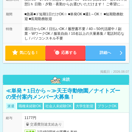
憩1ｈ 日勤・夕勤・夜勤からお選びいただけます！ ご希望に合
わせて働けるお仕事です(*^^*) 【その他選べる勤務時間】 8-17
時/9-17時/9-18時/10-18時/11-21時/18-22時/20-翌4時/21-翌5
■急募■ド短期1日だけOK☆ ■単発OK ■週1～OK！ ■短期勤務歓
期間
時/22-翌6時/0-翌8時 ご自身のご都合で選んで頂ける完全自由シ
迎 ■長期勤務歓迎
フト！
週1日からOK
/
日払いOK
/
履歴書不要
/
40～50代活躍中
/
副
特徴
業・WワークOK
/
服装自由
/
10名以上の大量募集
/
電話対応な
し
/
パソコンスキル不要
気になる！
応募する
詳細へ
掲載日：2026.08.07
未読
≪単発＊1日から～≫天王寺動物園／ナイトズー
の受付案内メンバー大募集！
派遣
職種未経験OK
社会人未経験OK
大学生歓迎
ブランクOK
1177円
給与
交通費別途支給あり