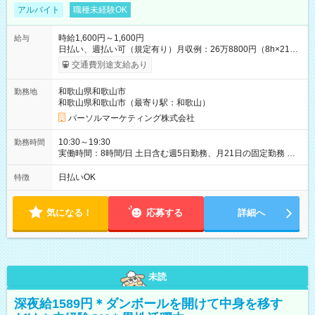
アルバイト
職種未経験OK
時給1,600円～1,600円
給与
日払い、週払い可（規定有り）月収例：26万8800円（8h×21
日） 【試用期間】試用期間なし
交通費別途支給あり
和歌山県和歌山市
勤務地
和歌山県和歌山市（最寄り駅：和歌山）
パーソルマーケティング株式会社
10:30～19:30
勤務時間
実働時間：8時間/日 土日含む週5日勤務、月21日の固定勤務 ※
実働8h/休憩1h勤務、残業ほぼ無し（5h/月）
日払いOK
特徴
気になる！
応募する
詳細へ
未読
深夜給1589円＊ダンボールを開けて中身を移す