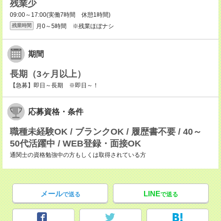
残業少
09:00～17:00(実働7時間 休憩1時間)
月0～5時間 ※残業ほぼナシ
残業時間
期間
長期（3ヶ月以上）
【急募】即日～長期 ※即日～！
応募資格・条件
職種未経験OK / ブランクOK / 履歴書不要 / 40～
50代活躍中 / WEB登録・面接OK
通関士の資格勉強中の方もしくは取得されている方
メール
LINE
で送る
で送る