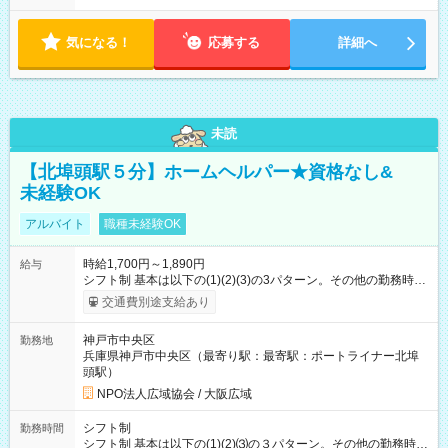
気になる！
応募する
詳細へ
未読
【北埠頭駅５分】ホームヘルパー★資格なし&
未経験OK
アルバイト
職種未経験OK
時給1,700円～1,890円
給与
シフト制 基本は以下の(1)(2)(3)の3パターン。その他の勤務時間
あり。 就業時間(1) 9:00~17:00(実働7時間) 就業時間(2)
交通費別途支給あり
17:00~21:00(実働4時間) 就業時間(3) 21:00~9:00(実働8時間・
休憩4時間) 賃金は月末締切、翌月末払い 賞与（年1回3月末支
神戸市中央区
勤務地
給） 公共交通による通勤交通費実費支給
兵庫県神戸市中央区（最寄り駅：最寄駅：ポートライナー北埠
頭駅）
NPO法人広域協会 / 大阪広域
シフト制
勤務時間
シフト制 基本は以下の(1)(2)⑶の３パターン。その他の勤務時間