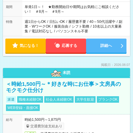
お気軽にご相談ください！
単発1日～！ ★勤務開始日や期間はお気軽にご相談くださ
期間
い！ ＃8月～ ＃9月～
週1日からOK
/
日払いOK
/
履歴書不要
/
40～50代活躍中
/
副
特徴
業・WワークOK
/
服装自由
/
シフト勤務
/
10名以上の大量募
集
/
電話対応なし
/
パソコンスキル不要
気になる！
応募する
詳細へ
掲載日：2026.08.07
未読
＜時給1,500円～＊好きな時にお仕事＞文房具の
モクモク仕分け
派遣
職種未経験OK
社会人未経験OK
大学生歓迎
ブランクOK
WEB登録・面接OK
時給1,500円～1,875円
給与
交通費別途支給あり