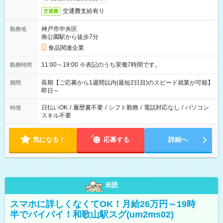
交通費支給有り
交通費
神戸市中央区
勤務地
南公園駅から徒歩7分
食品関連企業
11:00～19:00 ※表記のうち実働7時間です。
勤務時間
長期【ご応募から1週間以内(最短2日目)のスピード就業が可能】
期間
即日～
日払いOK
/
履歴書不要
/
シフト勤務
/
電話対応なし
/
パソコン
特徴
スキル不要
気になる！
応募する
詳細へ
未読
スマホに詳しくなくてOK！月給26万円～19時
半でバイバイ！和歌山駅スグ(um2ms02)