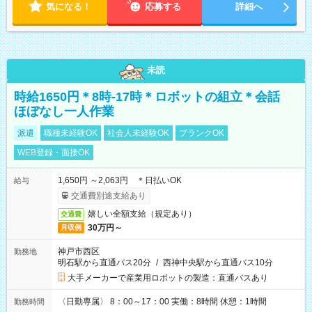
気になる！
応募する
詳細へ
未読
時給1650円＊8時-17時＊ロボットの組立＊会話
ほぼなし一人作業
派遣
職種未経験OK
社会人未経験OK
ブランクOK
WEB登録・面接OK
1,650円 ～2,063円 ＊日払いOK
給与
交通費別途支給あり
嬉しい全額支給（規定あり）
交通費
30万円～
月収例
神戸市西区
勤務地
明石駅から直通バス20分
/
西神中央駅から直通バス10分
大手メーカーで産業用ロボットの製造：直通バスあり
〈日勤専属〉 8：00～17：00 実働：8時間 休憩：1時間
勤務時間