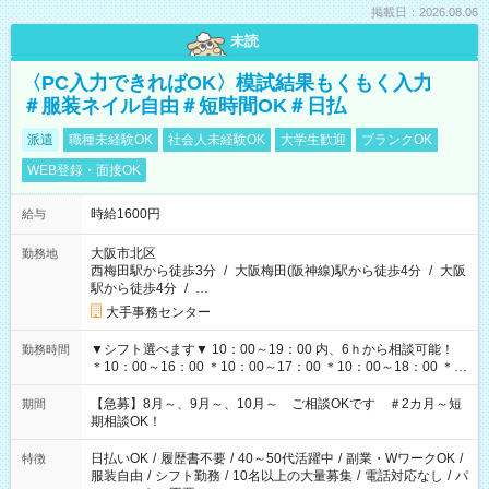
掲載日：2026.08.06
未読
〈PC入力できればOK〉模試結果もくもく入力
＃服装ネイル自由＃短時間OK＃日払
派遣
職種未経験OK
社会人未経験OK
大学生歓迎
ブランクOK
WEB登録・面接OK
時給1600円
給与
大阪市北区
勤務地
西梅田駅から徒歩3分
/
大阪梅田(阪神線)駅から徒歩4分
/
大阪
駅から徒歩4分
/
…
大手事務センター
▼シフト選べます▼ 10：00～19：00 内、6ｈから相談可能！
勤務時間
＊10：00～16：00 ＊10：00～17：00 ＊10：00～18：00 ＊
11：00～19：00 ＊12：00～19：00 ＊13：00～19：00
【急募】8月～、9月～、10月～ ご相談OKです ＃2カ月～短
期間
期相談OK！
日払いOK
/
履歴書不要
/
40～50代活躍中
/
副業・WワークOK
/
特徴
服装自由
/
シフト勤務
/
10名以上の大量募集
/
電話対応なし
/
パ