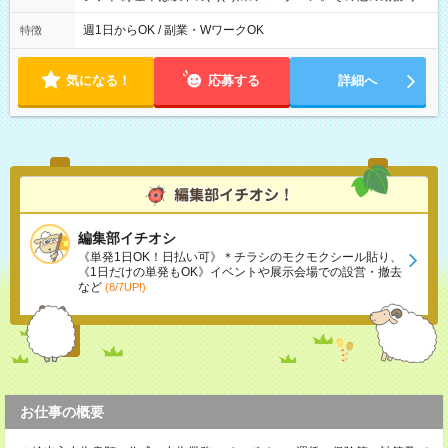
あり。 ⑴9:00~17:00 (2)17:00~21:00 (3)21:00~9:00 変形労働時
間制 ※平日のみ不可、土日祝のみ不可。 ※日勤・夜勤どちら
週1日からOK / 副業・WワークOK
特徴
も勤務できること。 ※GWやお盆、年末年始も通常通り勤務でき
ること
気になる！
応募する
詳細へ
編集部イチオシ
《単発1日OK！日払い可》＊チラシのモクモクシール貼り、
《1日だけの単発もOK》イベントや展示会場での設営・撤去
など
(8/7UP!)
お仕事の概要