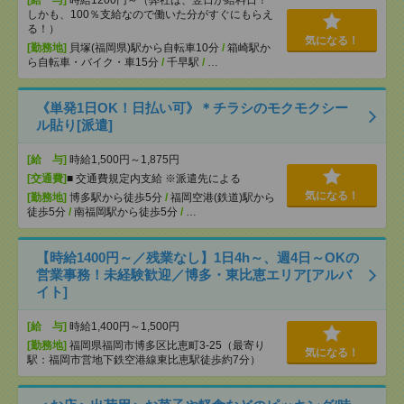
[給 与]
時給1200円～（弊社は、翌日が給料日！
しかも、100％支給なので働いた分がすぐにもらえ
る！）
気になる！
[勤務地]
貝塚(福岡県)駅から自転車10分
/
箱崎駅か
ら自転車・バイク・車15分
/
千早駅
/
…
《単発1日OK！日払い可》＊チラシのモクモクシー
ル貼り[派遣]
[給 与]
時給1,500円～1,875円
[交通費]
■ 交通費規定内支給 ※派遣先による
気になる！
[勤務地]
博多駅から徒歩5分
/
福岡空港(鉄道)駅から
徒歩5分
/
南福岡駅から徒歩5分
/
…
【時給1400円～／残業なし】1日4h～、週4日～OKの
営業事務！未経験歓迎／博多・東比恵エリア[アルバ
イト]
[給 与]
時給1,400円～1,500円
[勤務地]
福岡県福岡市博多区比恵町3-25（最寄り
気になる！
駅：福岡市営地下鉄空港線東比恵駅徒歩約7分）