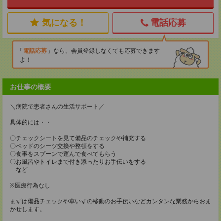
気になる！
電話応募
電話応募
なら、会員登録しなくても応募できます
よ！
お仕事の概要
＼病院で患者さんの生活サポート／
具体的には・・
〇チェックシートを見て備品のチェックや補充する
〇ベッドのシーツ交換や整頓をする
〇食事をスプーンで運んで食べてもらう
〇お風呂やトイレまで付き添ったりお手伝いをする
など
※医療行為なし
まずは備品チェックや車いすの移動のお手伝いなどカンタンな業務からおま
かせします。