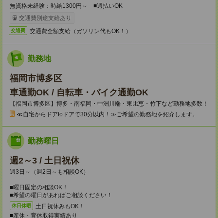
無資格未経験：時給1300円～ ■週払いOK
交通費別途支給あり
交通費全額支給（ガソリン代もOK！）
交通費
勤務地
福岡市博多区
車通勤OK / 自転車・バイク通勤OK
【福岡市博多区】博多・南福岡・中洲川端・東比恵・竹下など勤務地多数！
≪自宅からドアtoドアで30分以内！≫ご希望の勤務地を紹介します。
勤務曜日
週2～3 / 土日祝休
週3日～（週2日～も相談OK）
■曜日固定の相談OK！
■希望の曜日があればご相談ください！
土日祝休みもOK！
休日休暇
■産休・育休取得実績あり