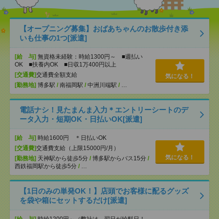
【オープニング募集】おばあちゃんのお散歩付き添
いも仕事の1つ[派遣]
[給 与]
無資格未経験：時給1300円～ ■週払い
OK ■扶養内OK ■日収1万400円以上
[交通費]
交通費全額支給
気になる！
[勤務地]
博多駅
/
南福岡駅
/
中洲川端駅
/
…
電話ナシ！見たまんま入力＊エントリーシートのデ
ータ入力・短期OK・日払いOK[派遣]
[給 与]
時給1600円 ＊日払いOK
[交通費]
交通費支給（上限15000円/月）
気になる！
[勤務地]
天神駅から徒歩5分
/
博多駅からバス15分
/
西鉄福岡駅から徒歩5分
/
…
【1日のみの単発OK！】店頭でお客様に配るグッズ
を袋や箱にセットするだけ[派遣]