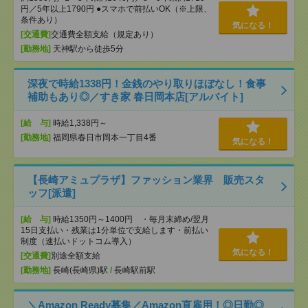
円／5年以上1790円 ●スマホで前払いOK（※上限、
条件あり）
気になる！
[交通費]
交通費全額支給（規定あり）
[勤務地]
天神駅から徒歩5分
深夜で時給1338円！金銭のやり取りほぼなし！食事
補助もあり◎／すき家 春日岡本店[アルバイト]
[給 与]
時給1,338円～
[勤務地]
福岡県春日市岡本一丁目4番
気になる！
【長崎アミュプラザ】ファッション業界 販売スタ
ッフ[派遣]
[給 与]
時給1350円～1400円 ・毎月末締め/翌月
15日支払い・残業は1分単位で支給します・前払い
制度（速払いドットコム導入）
気になる！
[交通費]
別途全額支給
[勤務地]
長崎(長崎県)駅
/
長崎駅前駅
＼Amazon Ready募集／Amazon直雇用！◎日勤◎