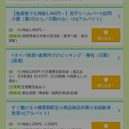
【無資格でも時給1,460円～】見守りヘルパー✨訪問
介護（週1日から／日勤のみ） /Ja[アルバイト]
[給 与]
時給1,460円～
[勤務地]
福岡県春日市春日原北町（最寄り駅：春日
気になる！
原駅）
<タイパ抜群>倉庫内でのピッキング・梱包（日勤）
[派遣]
[給 与]
時給1300円 ※交通費全額支給（規定あ
り） 【月収例】20.4万円（21日勤務 ※残業なしの
場合）
気になる！
[交通費]
交通費支給あり
[勤務地]
東比恵駅
/
博多駅
/
福岡空港(鉄道)駅
すぐ働ける☆糟屋郡駅近☆商品検品作業☆未経験者
歓迎☆[アルバイト]
[給 与]
時給1,250円～1,500円