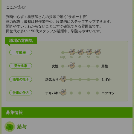
ここが“安心”
判断いらず：看護師さんの指示で動く“サポート役”
体力配慮：最初は軽作業中心。段階的にステップアップできます。
聞きやすい：わからないことはすぐ確認できる雰囲気です。
同世代が多い：50代スタッフが活躍中。馴染みやすいです。
職場の雰囲気
年齢層
20代
30
40
50
60
男女比率
女性
男性
職場の様子
活気あり
しずか
仕事の仕方
テキパキ
コツコツ
募集情報
給与