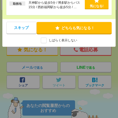
天神駅から徒歩5分 / 博多駅からバス
★今ならご来社登録でQUOカード2000円分をプレゼント中★
勤務地
気になる!
15分 / 西鉄福岡駅から徒歩5分 / …
スキップ
どちらも気になる！
応募ページへ
しばらく表示しない
気になる！
電話応募
メール
LINE
で送る
で送る
シェア
ツイート
ブックマーク
あなたの閲覧履歴からの
おすすめ