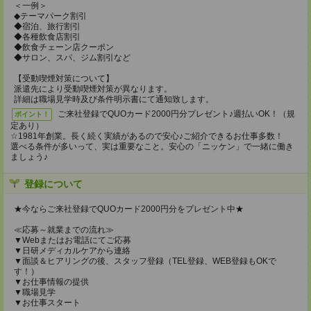
＜一例＞
◆テーマパーク割引
◆宿泊、旅行割引
◆各種飲食店割引
◆飲食チェーン店クーポン
◆サロン、スパ、ジム割引など
【受動喫煙対策について】
派遣先により受動喫煙対策が異なります。
詳細は職場見学時及び条件明示書にて通知致します。
ご来社登録でQUOカード2000円分プレゼント♪週払いOK！（規
ポイント！
定あり）
☆1981年創業。長く続く実績があるので安心♪ご紹介できるお仕事多数！
選べる条件が多いって、実は重要なこと。安心の「ニッケン」で一緒に働き
ましょう♪
登録について
★今ならご来社登録でQUOカード2000円分をプレゼント中★
≪応募～就業までの流れ≫
▼Webまたはお電話にてご応募
▼日研メディカルケアから連絡
▼面談＆ヒアリングの後、スタッフ登録（TEL登録、WEB登録もOKで
す！）
▼お仕事情報の提供
▼職場見学
▼お仕事スタート