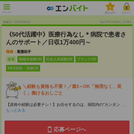
0
メニュー
気になる！
ログイン
掲載日 :2026
/
08
/
04
No.NTKOHK01_KJMS
《50代活躍中》医療行為なし＊病院で患者さ
んのサポート／日収1万400円～
職種：
看護助手
派遣
職種未経験OK
社会人未経験OK
ブランクOK
WEB登録・面接OK
＼経験も資格も不要！／週3～OK「無理なく、長
く」働けるおしごと
【資格や経験は必要ナシ！】お任せするのは、病院内の“カンタン
...
もっとみる
応募ページへ