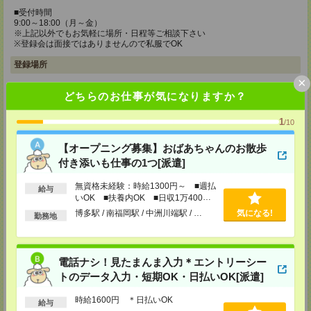
■受付時間
9:00～18:00（月～金）
※上記以外でもお気軽に場所・日程等ご相談下さい
※登録会は面接ではありませんので私服でOK
登録場所
×
メディカルケア事業部 博多オフィス
どちらのお仕事が気になりますか？
福岡県福岡市博多区博多駅前2-1-1 福岡朝日ビル 5F 510号室
TEL：0120-802-274
1
/10
MAIL：
tenshoku@nikken-ts.jp
担当：採用担当
【オープニング募集】おばあちゃんのお散歩
メディカルケア事業部 小倉オフィス
付き添いも仕事の1つ[派遣]
福岡県北九州市小倉北区米町1-3-1 明治安田生命北九州ビル3F
無資格未経験：時給1300円～ ■週払
給与
TEL：0120-802-274
いOK ■扶養内OK ■日収1万400円
MAIL：
tenshoku@nikken-ts.jp
以上
担当：採用担当
博多駅 / 南福岡駅 / 中洲川端駅 / …
気になる!
勤務地
メディカルケア事業部 熊本オフィス
熊本県熊本市中央区花畑町1-7 MY熊本ビル2F 2-3号室
TEL：0120-917-473
電話ナシ！見たまんま入力＊エントリーシー
MAIL：
tenshoku@nikken-ts.jp
トのデータ入力・短期OK・日払いOK[派遣]
担当：採用担当
登録交通費
時給1600円 ＊日払いOK
給与