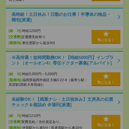
高時給！土日休み！日勤のお仕事！半導体の検品・
梱包[派遣]
[給 与]
時給1200円
[交通費]
交通費支給有り
気になる！
[勤務地]
東比恵駅から徒歩9分
※高待遇！短時間勤務OK！【時給5000円】インプラ
ント（オールオン4）専任ドクター募集[アルバイト]
[給 与]
時給5,000円～5,000円
[勤務地]
福岡県福岡市南区大楠3-22-8（最寄り駅：
気になる！
高宮駅(西鉄大牟田線)）
未経験OK！【残業ナシ・土日祝休み】文房具の伝票
チェック＆箱詰め ＠蒲田[派遣]
[給 与]
時給1210円
[交通費]
実費支給／当社規定あり。
気になる！
[勤務地]
伊賀駅から車5分
/
長者原駅から車10分