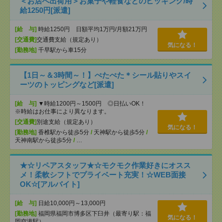
＜お店へ出荷用＞お菓子や軽食などのピッキング/時
給1250円[派遣]
[給 与]
時給1250円 日額平均1万円/月額21万円
[交通費]
交通費支給（規定あり）
気になる！
[勤務地]
千早駅から車15分
【1日～＆3時間～！】ぺたぺた＊シール貼りやスイ
ーツのトッピングなど[派遣]
[給 与]
▼時給1200円～1500円 ◎日払いOK！
※時給はお仕事により異なります。
[交通費]
別途支給（規定あり）
気になる！
[勤務地]
香椎駅から徒歩5分
/
天神駅から徒歩5分
/
天神南駅から徒歩5分
/
…
★☆リペアスタッフ★☆モクモク作業好きにオスス
メ！柔軟シフトでプライベート充実！☆WEB面接
OK☆[アルバイト]
[給 与]
日給10,000円～13,000円
[勤務地]
福岡県福岡市博多区下臼井（最寄り駅：福
気になる！
岡空港駅）