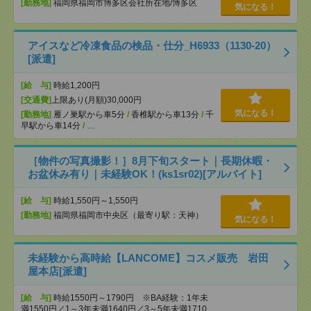
[勤務地]
福岡県福岡市博多区会社所在地/博多区
気になる！
アイスなど冷凍食品の検品・仕分_H6933（1130-20）
[派遣]
[給 与]
時給1,200円
[交通費]
上限あり(月額)30,000円
気になる！
[勤務地]
雁ノ巣駅から車5分
/
香椎駅から車13分
/
千
早駅から車14分
/
…
［物件の写真撮影！］8月下旬スタート｜長期休暇・
お盆休み有り｜未経験OK！(ks1sr02)[アルバイト]
[給 与]
時給1,550円～1,550円
[勤務地]
福岡県福岡市中央区（最寄り駅：天神）
気になる！
未経験から高時給【LANCOME】コスメ販売 岩田
屋本店[派遣]
[給 与]
時給1550円～1790円 ※BA経験：1年未
満1550円／1～3年未満1640円／3～5年未満1710