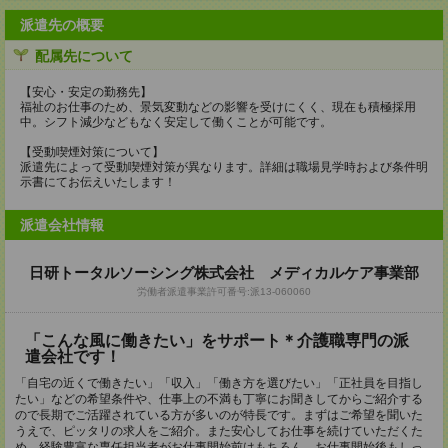
派遣先の概要
配属先について
【安心・安定の勤務先】
福祉のお仕事のため、景気変動などの影響を受けにくく、現在も積極採用
中。シフト減少などもなく安定して働くことが可能です。
【受動喫煙対策について】
派遣先によって受動喫煙対策が異なります。詳細は職場見学時および条件明
示書にてお伝えいたします！
派遣会社情報
日研トータルソーシング株式会社 メディカルケア事業部
労働者派遣事業許可番号:派13-060060
「こんな風に働きたい」をサポート＊介護職専門の派
遣会社です！
「自宅の近くで働きたい」「収入」「働き方を選びたい」「正社員を目指し
たい」などの希望条件や、仕事上の不満も丁寧にお聞きしてからご紹介する
ので長期でご活躍されている方が多いのが特長です。まずはご希望を聞いた
うえで、ピッタリの求人をご紹介。また安心してお仕事を続けていただくた
め、経験豊富な専任担当者がお仕事開始前はもちろん、お仕事開始後もしっ