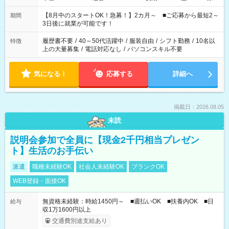
と休みを合わせたい」 「余裕を持って夕飯の準備がしたい」
「できれば残業はしたくない」 など、ご希望を教えてください
【8月中のスタートOK！急募！】2カ月～ ■ご応募から最短2～
期間
ね。 ※Wワーク希望の方へ 今ご覧のお仕事で希望する勤務時間
3日後に就業が可能です！
と、もう1つのお仕事の勤務時間。 合計で週40時間を超える場
合は応募できません。
履歴書不要
/
40～50代活躍中
/
服装自由
/
シフト勤務
/
10名以
特徴
上の大量募集
/
電話対応なし
/
パソコンスキル不要
気になる！
応募する
詳細へ
掲載日：2026.08.05
未読
説明会参加で全員に【現金2千円相当プレゼン
ト】生活のお手伝い
派遣
職種未経験OK
社会人未経験OK
ブランクOK
WEB登録・面接OK
無資格未経験：時給1450円～ ■週払いOK ■扶養内OK ■日
給与
収1万1600円以上
交通費別途支給あり