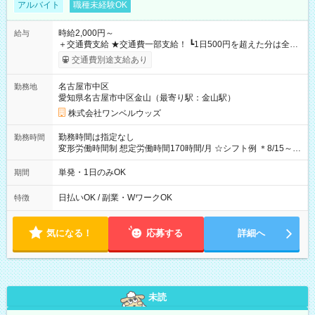
アルバイト
職種未経験OK
時給2,000円～
給与
＋交通費支給 ★交通費一部支給！ ┗1日500円を超えた分は全額
支給！ ※往復500円以内の方は自己負担となります ★日払い
交通費別途支給あり
OK！（規定あり） ┗働いたその日に現金GET♪ お仕事後はコン
ビニATMから 日払い分を引き落とせます！ 【試用期間】試用
名古屋市中区
勤務地
期間なし
愛知県名古屋市中区金山（最寄り駅：金山駅）
株式会社ワンベルウッズ
勤務時間は指定なし
勤務時間
変形労働時間制 想定労働時間170時間/月 ☆シフト例 ＊8/15～
10/26 全日共通 08：00～12：00 17：00～21：00 ＊8/31
～9/19のみ下記シフトもあります！ 12：00～16：00 ＊9/6～
単発・1日のみOK
期間
10/6、10/11～26のみ下記シフトもあります！ 07：00～11：
00
日払いOK / 副業・WワークOK
特徴
気になる！
応募する
詳細へ
未読