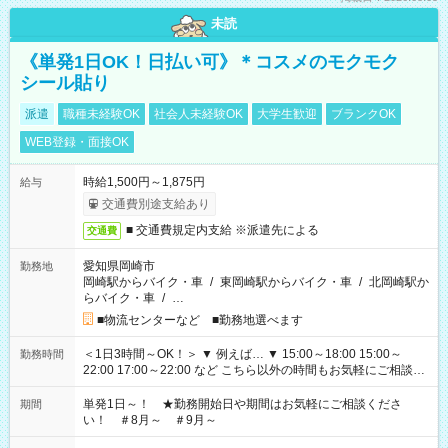
未読
《単発1日OK！日払い可》＊コスメのモクモク
シール貼り
派遣
職種未経験OK
社会人未経験OK
大学生歓迎
ブランクOK
WEB登録・面接OK
時給1,500円～1,875円
給与
交通費別途支給あり
■ 交通費規定内支給 ※派遣先による
交通費
愛知県岡崎市
勤務地
岡崎駅からバイク・車
/
東岡崎駅からバイク・車
/
北岡崎駅か
らバイク・車
/
…
■物流センターなど ■勤務地選べます
＜1日3時間～OK！＞ ▼ 例えば… ▼ 15:00～18:00 15:00～
勤務時間
22:00 17:00～22:00 など こちら以外の時間もお気軽にご相談く
ださい！
単発1日～！ ★勤務開始日や期間はお気軽にご相談くださ
期間
い！ ＃8月～ ＃9月～