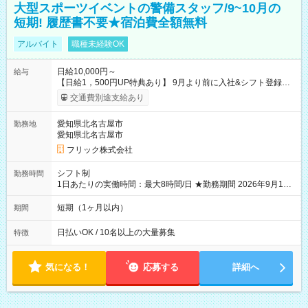
大型スポーツイベントの警備スタッフ/9~10月の
短期! 履歴書不要★宿泊費全額無料
アルバイト
職種未経験OK
日給10,000円～
給与
【日給1，500円UP特典あり】 9月より前に入社&シフト登録す
ると 期間中(9/16~10/23) の日給がUP! 日給1万1500円でしっか
交通費別途支給あり
り稼げます♪ 【試用期間】試用期間なし
愛知県北名古屋市
勤務地
愛知県北名古屋市
フリック株式会社
シフト制
勤務時間
1日あたりの実働時間：最大8時間/日 ★勤務期間 2026年9月16
日~2026年10月23日 短期勤務OK! 期間中フル勤務できる方優遇
※週3~5日勤務(勤務日数応相談) ※期間前から勤務スタートも可
短期（1ヶ月以内）
期間
能です! ★勤務時間 8:00~17:00(休憩1時間) ※現場により変動あ
り ※夜勤シフトあり
日払いOK / 10名以上の大量募集
特徴
気になる！
応募する
詳細へ