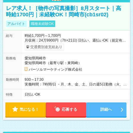
レア求人！［物件の写真撮影］8月スタート｜高
時給1700円｜未経験OK！岡崎市(cb1sr02)
アルバイト
職種未経験OK
時給1,700円～1,700円
給与
月収例：24万9900円（7h×21日) 日払い、週払いOK（規定有
り） 【試用期間】試用期間なし
交通費別途支給あり
愛知県岡崎市
勤務地
愛知県岡崎市（最寄り駅：東岡崎）
パーソルマーケティング株式会社
930～17:30
勤務時間
実働時間：7時間/日 ・月、木、金、土、日の週5日勤務（火、水
は固定休です／夏季、年末年始等、長期休暇有り！） ・ワンシ
フト！ 残業ほぼナシ（0～5h/月）
日払いOK
特徴
気になる！
応募する
詳細へ