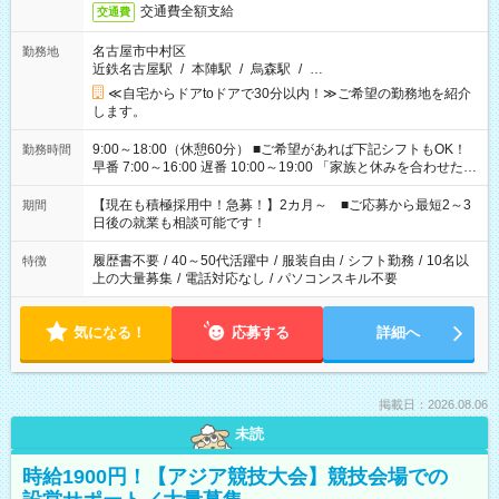
交通費全額支給
交通費
名古屋市中村区
勤務地
近鉄名古屋駅
/
本陣駅
/
烏森駅
/
…
≪自宅からドアtoドアで30分以内！≫ご希望の勤務地を紹介
します。
9:00～18:00（休憩60分） ■ご希望があれば下記シフトもOK！
勤務時間
早番 7:00～16:00 遅番 10:00～19:00 「家族と休みを合わせた
い」 「余裕を持って夕飯の準備がしたい」 「できれば残業はし
たくない」 など、ご希望を教えてくださいね。 ※Wワーク希望
【現在も積極採用中！急募！】2カ月～ ■ご応募から最短2～3
期間
の方へ 今ご覧のお仕事で希望する勤務時間と、もう1つのお仕事
日後の就業も相談可能です！
の勤務時間。 合計で週40時間を超える場合は応募できません。
履歴書不要
/
40～50代活躍中
/
服装自由
/
シフト勤務
/
10名以
特徴
上の大量募集
/
電話対応なし
/
パソコンスキル不要
気になる！
応募する
詳細へ
掲載日：2026.08.06
未読
時給1900円！【アジア競技大会】競技会場での