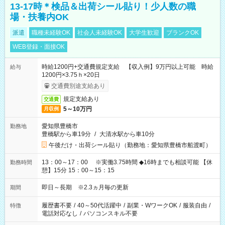
13-17時＊検品＆出荷シール貼り！少人数の職
場・扶養内OK
派遣
職種未経験OK
社会人未経験OK
大学生歓迎
ブランクOK
WEB登録・面接OK
時給1200円+交通費規定支給 【収入例】9万円以上可能 時給
給与
1200円×3.75ｈ×20日
交通費別途支給あり
規定支給あり
交通費
5～10万円
月収例
愛知県豊橋市
勤務地
豊橋駅から車19分
/
大清水駅から車10分
午後だけ・出荷シール貼り（勤務地：愛知県豊橋市船渡町）
13：00～17：00 ※実働3.75時間 ◆16時までも相談可能 【休
勤務時間
憩】15分 15：00～15：15
即日～長期 ※2.3ヵ月毎の更新
期間
履歴書不要
/
40～50代活躍中
/
副業・WワークOK
/
服装自由
/
特徴
電話対応なし
/
パソコンスキル不要