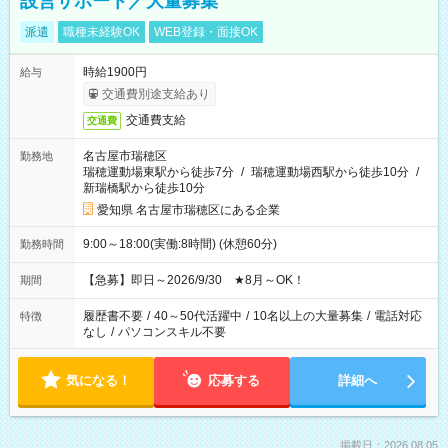
設営サポート／大量募集
派遣
職種未経験OK
WEB登録・面接OK
時給1900円
給与
交通費別途支給あり
交通費支給
交通費
名古屋市瑞穂区
勤務地
瑞穂運動場東駅から徒歩7分
/
瑞穂運動場西駅から徒歩10分
/
新瑞橋駅から徒歩10分
愛知県 名古屋市瑞穂区にある企業
9:00～18:00(実働:8時間) (休憩60分)
勤務時間
【急募】即日～2026/9/30 ★8月～OK！
期間
履歴書不要
/
40～50代活躍中
/
10名以上の大量募集
/
電話対応
特徴
なし
/
パソコンスキル不要
気になる！
応募する
詳細へ
掲載日：2026.08.05