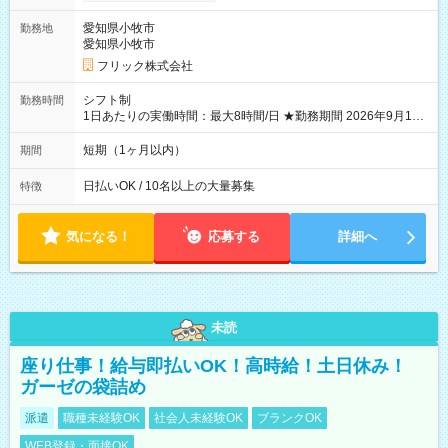
り稼げます♪ 【試用期間】試用期間なし
愛知県小牧市
勤務地
愛知県小牧市
フリック株式会社
シフト制
勤務時間
1日あたりの実働時間：最大8時間/日 ★勤務期間 2026年9月16
日~2026年10月23日 短期勤務OK! 期間中フル勤務できる方優遇
※週3~5日勤務(勤務日数応相談) ※期間前から勤務スタートも可
短期（1ヶ月以内）
期間
能です! ★勤務時間 8:00~17:00(休憩1時間) ※現場により変動あ
り ※夜勤シフトあり
日払いOK / 10名以上の大量募集
特徴
気になる！
応募する
詳細へ
未読
座り仕事！給与即払いOK！高時給！土日休み！
ガーゼの袋詰め
派遣
職種未経験OK
社会人未経験OK
ブランクOK
WEB登録・面接OK