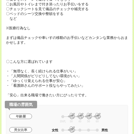
〇お風呂やトイレまで付き添ったりお手伝いをする
〇チェックシートを見て備品のチェックや補充する
〇ベッドのシーツ交換や整頓をする
など
※医療行為なし
まずは備品チェックや車いすの移動のお手伝いなどカンタンな業務からおま
かせします。
〇こんな方に選ばれています
・「無理なく、長く続けられる仕事がいい」
・「人間関係がピリピリしてない環境がいい」
・「ゆっくり覚えられる仕事が安心」
・「看護師さんのサポート役ならやってみたい」
「安心」出来る職場で働きたい方にぴったりです。
職場の雰囲気
年齢層
20代
30
40
50
60
男女比率
女性
男性