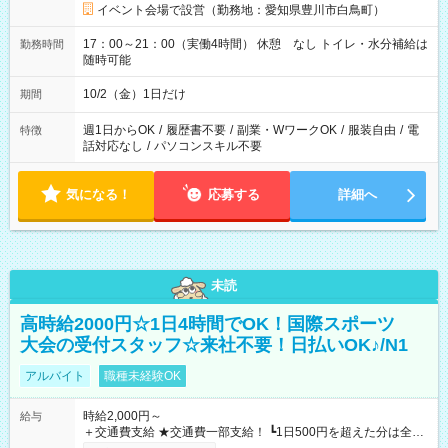
イベント会場で設営（勤務地：愛知県豊川市白鳥町）
17：00～21：00（実働4時間） 休憩 なし トイレ・水分補給は
勤務時間
随時可能
10/2（金）1日だけ
期間
週1日からOK
/
履歴書不要
/
副業・WワークOK
/
服装自由
/
電
特徴
話対応なし
/
パソコンスキル不要
気になる！
応募する
詳細へ
未読
高時給2000円☆1日4時間でOK！国際スポーツ
大会の受付スタッフ☆来社不要！日払いOK♪/N1
アルバイト
職種未経験OK
時給2,000円～
給与
＋交通費支給 ★交通費一部支給！ ┗1日500円を超えた分は全額