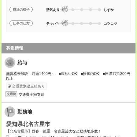
職場の様子
活気あり
しずか
仕事の仕方
テキパキ
コツコツ
募集情報
給与
無資格未経験：時給1400円～ ■週払いOK ■扶養内OK ■日収1万1200円
以上
交通費別途支給あり
交通費全額支給
交通費
勤務地
愛知県北名古屋市
【北名古屋市】西春・徳重・名古屋芸大など勤務地多数！