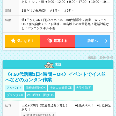
あり！ シフト例 ▼9:00～12:00 ▼9:00～17:00 ▼10:00～19:00
▼18:00～21:00
1日だけの単発OK！＃8月～ ＃9月～
期間
週1日からOK
/
日払いOK
/
40～50代活躍中
/
副業・Wワーク
特徴
OK
/
服装自由
/
シフト勤務
/
10名以上の大量募集
/
電話対応な
し
/
パソコンスキル不要
気になる！
応募する
詳細へ
掲載日：2026.08.06
未読
《4.50代活躍1日4時間～OK》イベントでイス並
べなどのカンタン作業
アルバイト
職種未経験OK
社会人未経験OK
大学生歓迎
ブランクOK
WEB登録・面接OK
日給9600円（交通費込みor無し） ■日払いOK！ ■日給保証
給与
あり！
交通費別途支給あり