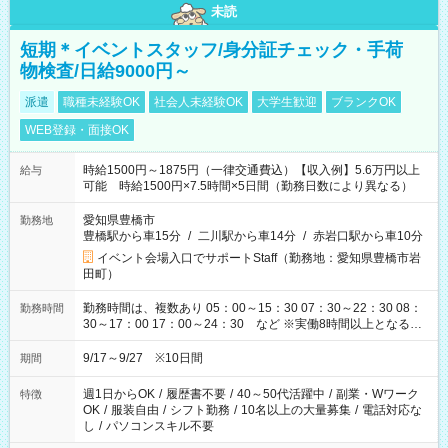
未読
短期＊イベントスタッフ/身分証チェック・手荷
物検査/日給9000円～
派遣
職種未経験OK
社会人未経験OK
大学生歓迎
ブランクOK
WEB登録・面接OK
時給1500円～1875円（一律交通費込）【収入例】5.6万円以上
給与
可能 時給1500円×7.5時間×5日間（勤務日数により異なる）
愛知県豊橋市
勤務地
豊橋駅から車15分
/
二川駅から車14分
/
赤岩口駅から車10分
イベント会場入口でサポートStaff（勤務地：愛知県豊橋市岩
田町）
勤務時間は、複数あり 05：00～15：30 07：30～22：30 08：
勤務時間
30～17：00 17：00～24：30 など ※実働8時間以上となる勤
務もあります。 【休憩】60分+他休憩あり 交替で取得します。
安全面に配慮しこまめな休憩があります。
9/17～9/27 ※10日間
期間
週1日からOK
/
履歴書不要
/
40～50代活躍中
/
副業・Wワーク
特徴
OK
/
服装自由
/
シフト勤務
/
10名以上の大量募集
/
電話対応な
し
/
パソコンスキル不要