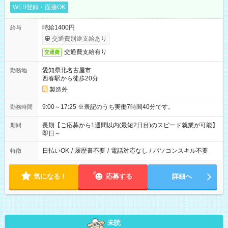
WEB登録・面接OK
時給1400円
給与
交通費別途支給あり
交通費支給有り
交通費
愛知県北名古屋市
勤務地
西春駅から徒歩20分
製造外
9:00～17:25 ※表記のうち実働7時間40分です。
勤務時間
長期【ご応募から1週間以内(最短2日目)のスピード就業が可能】
期間
即日～
日払いOK
/
履歴書不要
/
電話対応なし
/
パソコンスキル不要
特徴
気になる！
応募する
詳細へ
未読