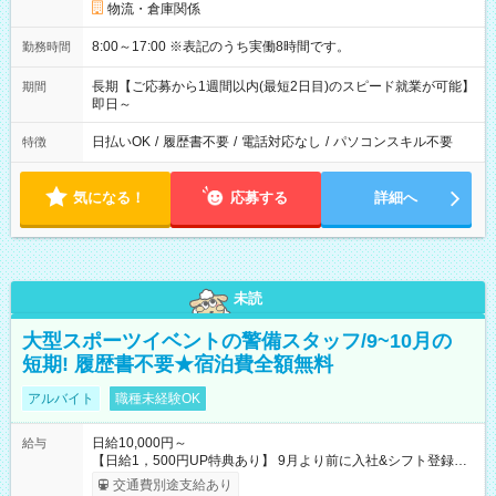
物流・倉庫関係
8:00～17:00 ※表記のうち実働8時間です。
勤務時間
長期【ご応募から1週間以内(最短2日目)のスピード就業が可能】
期間
即日～
日払いOK
/
履歴書不要
/
電話対応なし
/
パソコンスキル不要
特徴
気になる！
応募する
詳細へ
未読
大型スポーツイベントの警備スタッフ/9~10月の
短期! 履歴書不要★宿泊費全額無料
アルバイト
職種未経験OK
日給10,000円～
給与
【日給1，500円UP特典あり】 9月より前に入社&シフト登録す
ると 期間中(9/16~10/23) の日給がUP! 日給1万1500円でしっか
交通費別途支給あり