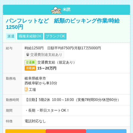
未読
パンフレットなど 紙類のピッキング作業/時給
1250円
派遣
職種未経験OK
ブランクOK
時給1250円 日額平均8750円/月額17万5000円
給与
交通費別途支給あり
交通費支給（規定あり）
交通費
15～20万円
月収例
岐阜県岐阜市
勤務地
西岐阜駅から車10分
工場
【日勤】5勤2休 10:00～18:00（実働7時間00分/休憩60分）
勤務時間
・長期 ・即日スタートOK！
期間
電話対応なし
特徴