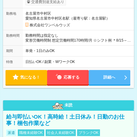
支給！ ※往復500円以内の方は自己負担となります ★日払い
交通費別途支給あり
OK！（規定あり） ┗働いたその日に現金GET♪ お仕事後はコン
ビニATMから 日払い分を引き落とせます！ 【試用期間】試用
名古屋市中村区
勤務地
期間なし
愛知県名古屋市中村区名駅（最寄り駅：名古屋駅）
株式会社ワンベルウッズ
勤務時間は指定なし
勤務時間
変形労働時間制 想定労働時間170時間/月 ☆シフト例 ＊8/15～
10/26 全日共通 08：00～12：00 17：00～21：00 ＊8/31
～9/19のみ下記シフトもあります！ 12：00～16：00 ＊9/6～
単発・1日のみOK
期間
10/6、10/11～26のみ下記シフトもあります！ 07：00～11：
00
日払いOK / 副業・WワークOK
特徴
気になる！
応募する
詳細へ
未読
給与即払いOK！高時給！土日休み！日勤のお仕
事！梱包作業など
派遣
職種未経験OK
社会人未経験OK
ブランクOK