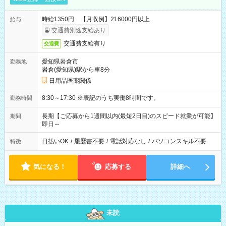
時給1350円 【月収例】216000円以上
給与
交通費別途支給あり
交通費支給有り
交通費
愛知県岩倉市
勤務地
岩倉(愛知県)駅から車8分
日用品医薬関係
8:30～17:30 ※表記のうち実働8時間です。
勤務時間
長期【ご応募から1週間以内(最短2日目)のスピード就業が可能】
期間
即日～
日払いOK
/
履歴書不要
/
電話対応なし
/
パソコンスキル不要
特徴
気になる！
応募する
詳細へ
未読