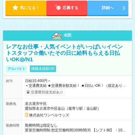
気になる！
応募する
詳細へ
未読
レアなお仕事・人気イベントがいっぱい♪イベン
トスタッフ☆働いたその日に給料もらえる日払
いOK◎/N1
アルバイト
職種未経験OK
日給10,400円～
給与
＋交通費支給 ★交通費全額支給！ ★日払いOK！（規定あり） ┗
働いたその日に現金GET♪ お仕事後はコンビニATMから 日払
交通費別途支給あり
い分を引き落とせます！ 【試用期間】試用期間なし
名古屋市中区
勤務地
愛知県名古屋市中区金山（最寄り駅：金山駅）
株式会社ワンベルウッズ
勤務時間は指定なし
勤務時間
変形労働時間制 想定労働時間160時間/月 【シフト例】 ・10：