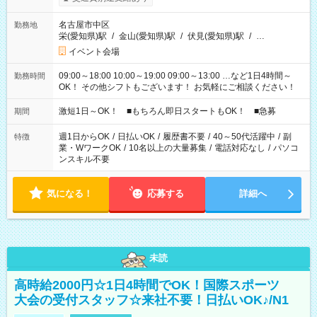
名古屋市中区
勤務地
栄(愛知県)駅
/
金山(愛知県)駅
/
伏見(愛知県)駅
/
…
イベント会場
09:00～18:00 10:00～19:00 09:00～13:00 …など1日4時間～
勤務時間
OK！ その他シフトもございます！ お気軽にご相談ください！
激短1日～OK！ ■もちろん即日スタートもOK！ ■急募
期間
週1日からOK
/
日払いOK
/
履歴書不要
/
40～50代活躍中
/
副
特徴
業・WワークOK
/
10名以上の大量募集
/
電話対応なし
/
パソコ
ンスキル不要
気になる！
応募する
詳細へ
未読
高時給2000円☆1日4時間でOK！国際スポーツ
大会の受付スタッフ☆来社不要！日払いOK♪/N1