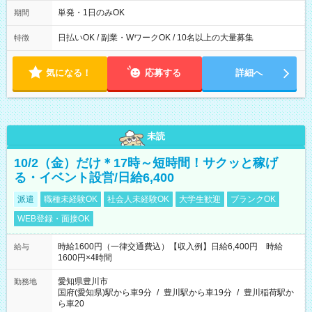
00～20：00
単発・1日のみOK
期間
日払いOK / 副業・WワークOK / 10名以上の大量募集
特徴
気になる！
応募する
詳細へ
未読
10/2（金）だけ＊17時～短時間！サクッと稼げ
る・イベント設営/日給6,400
派遣
職種未経験OK
社会人未経験OK
大学生歓迎
ブランクOK
WEB登録・面接OK
時給1600円（一律交通費込）【収入例】日給6,400円 時給
給与
1600円×4時間
愛知県豊川市
勤務地
国府(愛知県)駅から車9分
/
豊川駅から車19分
/
豊川稲荷駅か
ら車20