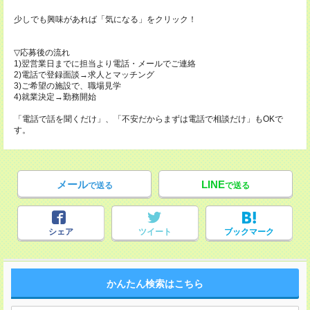
少しでも興味があれば「気になる」をクリック！
▽応募後の流れ
1)翌営業日までに担当より電話・メールでご連絡
2)電話で登録面談→求人とマッチング
3)ご希望の施設で、職場見学
4)就業決定→勤務開始
「電話で話を聞くだけ」、「不安だからまずは電話で相談だけ」もOKで
す。
メール
LINE
で送る
で送る
シェア
ツイート
ブックマーク
かんたん検索はこちら