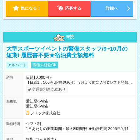
気になる！
応募する
詳細へ
未読
大型スポーツイベントの警備スタッフ/9~10月の
短期! 履歴書不要★宿泊費全額無料
アルバイト
職種未経験OK
日給10,000円～
給与
【日給1，500円UP特典あり】 9月より前に入社&シフト登録す
ると 期間中(9/16~10/23) の日給がUP! 日給1万1500円でしっか
交通費別途支給あり
り稼げます♪ 【試用期間】試用期間なし
愛知県小牧市
勤務地
愛知県小牧市
フリック株式会社
シフト制
勤務時間
1日あたりの実働時間：最大8時間/日 ★勤務期間 2026年9月16
日~2026年10月23日 短期勤務OK! 期間中フル勤務できる方優遇
※週3~5日勤務(勤務日数応相談) ※期間前から勤務スタートも可
短期（1ヶ月以内）
期間