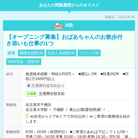
あなたの閲覧履歴からのオススメ
掲載日：2026.08.06
未読
【オープニング募集】おばあちゃんのお散歩付
き添いも仕事の1つ
派遣
職種未経験OK
社会人未経験OK
ブランクOK
WEB登録・面接OK
無資格未経験：時給1450円～ ■週払いOK ■扶養内OK ■日
給与
収1万1600円以上
交通費別途支給あり
交通費全額支給
交通費
名古屋市千種区
勤務地
名古屋大学駅
/
千種駅
/
東山公園(愛知県)駅
/
…
≪自宅からドアtoドアで30分以内！≫ご希望の勤務地を紹介
します。
9:00～18:00（休憩60分） ■ご希望があれば下記シフトもOK！
勤務時間
早番 7:00～16:00 遅番 10:00～19:00 夜勤 16:30～翌9:30 「家族