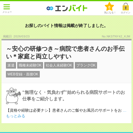
0
メニュー
気になる！
ログイン
お探しのバイト情報は掲載が終了しました。
掲載日 :2026
/
03
/
23
No.NKSTNY42_KJM
～安心の研修つき～病院で患者さんのお手伝
い＊家庭と両立しやすい
派遣
職種未経験OK
社会人未経験OK
ブランクOK
WEB登録・面接OK
“無理なく・気負わず”始められる病院サポートのお
仕事をご紹介します。
【資格や経験は必要ナシ】患者さんのご飯やお風呂のサポートをお
...
もっとみる