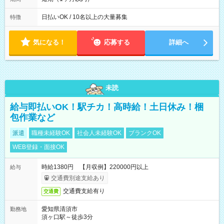
能です! ★勤務時間 8:00~17:00(休憩1時間) ※現場により変動あ
り ※夜勤シフトあり
日払いOK / 10名以上の大量募集
特徴
気になる！
応募する
詳細へ
未読
給与即払いOK！駅チカ！高時給！土日休み！梱
包作業など
派遣
職種未経験OK
社会人未経験OK
ブランクOK
WEB登録・面接OK
時給1380円 【月収例】220000円以上
給与
交通費別途支給あり
交通費支給有り
交通費
愛知県清須市
勤務地
須ヶ口駅～徒歩3分