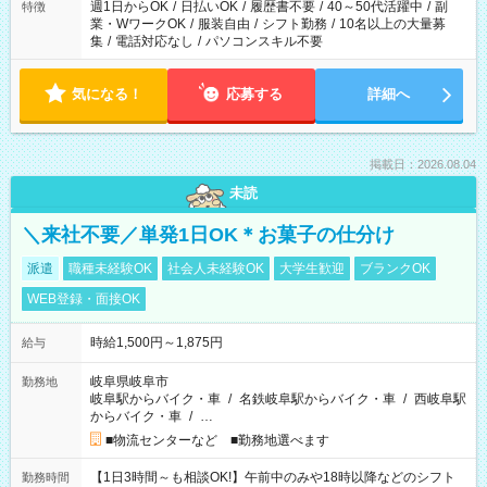
週1日からOK
/
日払いOK
/
履歴書不要
/
40～50代活躍中
/
副
特徴
業・WワークOK
/
服装自由
/
シフト勤務
/
10名以上の大量募
集
/
電話対応なし
/
パソコンスキル不要
気になる！
応募する
詳細へ
掲載日：2026.08.04
未読
＼来社不要／単発1日OK＊お菓子の仕分け
派遣
職種未経験OK
社会人未経験OK
大学生歓迎
ブランクOK
WEB登録・面接OK
時給1,500円～1,875円
給与
岐阜県岐阜市
勤務地
岐阜駅からバイク・車
/
名鉄岐阜駅からバイク・車
/
西岐阜駅
からバイク・車
/
…
■物流センターなど ■勤務地選べます
【1日3時間～も相談OK!】午前中のみや18時以降などのシフト
勤務時間