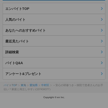
エンバイトTOP
人気のバイト
あなたへのおすすめバイト
最近見たバイト
詳細検索
バイトQ&A
アンケート&プレゼント
バイトTOP
東海
愛知県
中村区
～安心の研修つき～病院で患者さんのお手
伝い＊家庭と両立しやすい(107434377）
Copyright © en Inc.