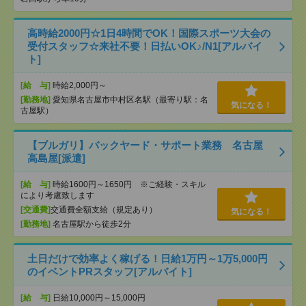
高時給2000円☆1日4時間でOK！国際スポーツ大会の
受付スタッフ☆来社不要！日払いOK♪/N1[アルバイ
ト]
[給 与]
時給2,000円～
[勤務地]
愛知県名古屋市中村区名駅（最寄り駅：名
気になる！
古屋駅）
【ブルガリ】バックヤード・サポート業務 名古屋
高島屋[派遣]
[給 与]
時給1600円～1650円 ※ご経験・スキル
により考慮致します
[交通費]
交通費全額支給（規定あり）
気になる！
[勤務地]
名古屋駅から徒歩2分
土日だけで効率よく稼げる！日給1万円～1万5,000円
のイベントPRスタッフ[アルバイト]
[給 与]
日給10,000円～15,000円