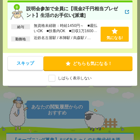
説明会参加で全員に【現金2千円相当プレゼ
ント】生活のお手伝い[派遣]
応募ページへ
無資格未経験：時給1450円～ ■週払
給与
いOK ■扶養内OK ■日収1万1600円
以上
近鉄名古屋駅 / 本陣駅 / 烏森駅 / …
気になる!
勤務地
気になる！
電話応募
メール
LINE
で送る
で送る
スキップ
どちらも気になる！
しばらく表示しない
シェア
ツイート
ブックマーク
あなたの閲覧履歴からの
おすすめ
【オープニング募集】おばあちゃんのお散歩付き添