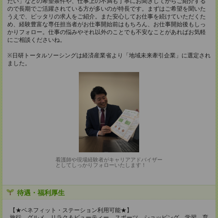
たい」などの希望条件や、仕事上の不満も丁寧にお聞きしてからご紹介する
ので長期でご活躍されている方が多いのが特長です。まずはご希望を聞いた
うえで、ピッタリの求人をご紹介。また安心してお仕事を続けていただくた
め、経験豊富な専任担当者がお仕事開始前はもちろん、お仕事開始後もしっ
かりフォロー。仕事の悩みやそれ以外のことでも不安なことがあればお気軽
にご相談くださいね。
※日研トータルソーシングは経済産業省より「地域未来牽引企業」に選定され
ました。
看護師や現場経験者がキャリアアドバイザー
としてしっかりフォローいたします！
待遇・福利厚生
【★ベネフィット・ステーション利用可能★】
旅行、グルメ、リラク＆ビューティー、スポーツ、ショッピング、学習、育