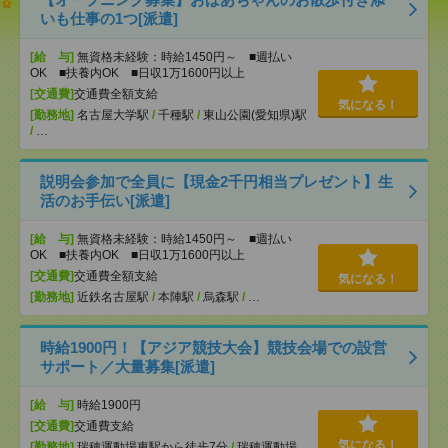
いも仕事の1つ[派遣]
[給 与]
無資格未経験：時給1450円～ ■週払い
OK ■扶養内OK ■日収1万1600円以上
[交通費]
交通費全額支給
気になる！
[勤務地]
名古屋大学駅
/
千種駅
/
東山公園(愛知県)駅
/
…
説明会参加で全員に【現金2千円相当プレゼント】生
活のお手伝い[派遣]
[給 与]
無資格未経験：時給1450円～ ■週払い
OK ■扶養内OK ■日収1万1600円以上
[交通費]
交通費全額支給
気になる！
[勤務地]
近鉄名古屋駅
/
本陣駅
/
烏森駅
/
…
時給1900円！【アジア競技大会】競技会場での設営
サポート／大量募集[派遣]
[給 与]
時給1900円
[交通費]
交通費支給
気になる！
[勤務地]
瑞穂運動場東駅から徒歩7分
/
瑞穂運動場