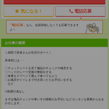
気になる！
電話応募
電話応募
なら、会員登録しなくても応募できます
よ！
お仕事の概要
＼病院で患者さんの生活サポート／
具体的には・・
〇チェックシートを見て備品のチェックや補充する
〇ベッドのシーツ交換や整頓をする
〇食事をスプーンで運んで食べてもらう
〇お風呂やトイレまで付き添ったりお手伝いをする
など
※医療行為なし
まずは備品チェックや車いすの移動のお手伝いなどカンタンな業務からおま
かせします。