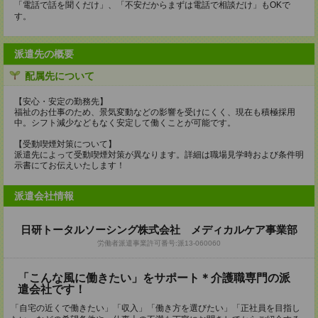
「電話で話を聞くだけ」、「不安だからまずは電話で相談だけ」もOKで
す。
派遣先の概要
配属先について
【安心・安定の勤務先】
福祉のお仕事のため、景気変動などの影響を受けにくく、現在も積極採用
中。シフト減少などもなく安定して働くことが可能です。
【受動喫煙対策について】
派遣先によって受動喫煙対策が異なります。詳細は職場見学時および条件明
示書にてお伝えいたします！
派遣会社情報
日研トータルソーシング株式会社 メディカルケア事業部
労働者派遣事業許可番号:派13-060060
「こんな風に働きたい」をサポート＊介護職専門の派
遣会社です！
「自宅の近くで働きたい」「収入」「働き方を選びたい」「正社員を目指し