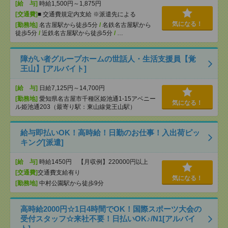
[給 与]
時給1,500円～1,875円
[交通費]
■ 交通費規定内支給 ※派遣先による
気になる！
[勤務地]
名古屋駅から徒歩5分
/
名鉄名古屋駅から
徒歩5分
/
近鉄名古屋駅から徒歩5分
/
…
障がい者グループホームの世話人・生活支援員【覚
王山】[アルバイト]
[給 与]
日給7,125円～14,700円
[勤務地]
愛知県名古屋市千種区姫池通1-15アベニー
気になる！
ル姫池通203（最寄り駅：東山線覚王山駅）
給与即払いOK！高時給！日勤のお仕事！入出荷ピッ
キング[派遣]
[給 与]
時給1450円 【月収例】220000円以上
[交通費]
交通費支給有り
気になる！
[勤務地]
中村公園駅から徒歩9分
高時給2000円☆1日4時間でOK！国際スポーツ大会の
受付スタッフ☆来社不要！日払いOK♪/N1[アルバイ