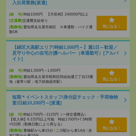
入出荷業務[派遣]
[給 与]
時給1500円 【月収例】240000円以上
[交通費]
交通費支給有り
気になる！
[勤務地]
愛知県名古屋市南区 ※車通勤・バイク通
勤OK
【緑区大高駅エリア/時給1,500円～】週1日～歓迎／
見守り中心の在宅介護ヘルパー（車通勤可）[アルバ
イト]
[給 与]
時給1,500円～1,650円
[勤務地]
愛知県名古屋市昭和区阿由知通三丁目23番
気になる！
地（最寄り駅：地下鉄御器所駅）
短期＊イベントスタッフ/身分証チェック・手荷物検
査/日給10,200円～[派遣]
[給 与]
時給1700円～2125円（一律交通費込）
【収入例】6.3万円以上可能 時給1700円×7.5時間
×5日間（勤務日数により異なる）
気になる！
[勤務地]
豊橋駅から車15分
/
二川駅から車14分
/
赤
岩口駅から車10分