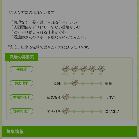
〇こんな方に選ばれています
・「無理なく、長く続けられる仕事がいい」
・「人間関係がピリピリしてない環境がいい」
・「ゆっくり覚えられる仕事が安心」
・「看護師さんのサポート役ならやってみたい」
「安心」出来る職場で働きたい方にぴったりです。
職場の雰囲気
年齢層
20代
30
40
50
60
男女比率
女性
男性
職場の様子
活気あり
しずか
仕事の仕方
テキパキ
コツコツ
募集情報