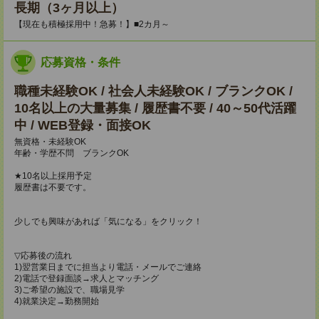
長期（3ヶ月以上）
【現在も積極採用中！急募！】■2カ月～
応募資格・条件
職種未経験OK / 社会人未経験OK / ブランクOK /
10名以上の大量募集 / 履歴書不要 / 40～50代活躍
中 / WEB登録・面接OK
無資格・未経験OK
年齢・学歴不問 ブランクOK
★10名以上採用予定
履歴書は不要です。
少しでも興味があれば「気になる」をクリック！
▽応募後の流れ
1)翌営業日までに担当より電話・メールでご連絡
2)電話で登録面談→求人とマッチング
3)ご希望の施設で、職場見学
4)就業決定→勤務開始