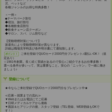
児、ペットなど
各種ジャンルのお得な特典多数！
＜一例＞
◆テーマパーク割引
◆宿泊、旅行割引
◆各種飲食店割引
◆飲食チェーン店クーポン
◆サロン、スパ、ジム割引など
【受動喫煙対策について】
派遣先により受動喫煙対策が異なります。
詳細は職場見学時及び条件明示書にて通知致します。
ご来社登録でQUOカード2000円分プレゼント♪週払いOK！（規
ポイント！
定あり）
☆1981年創業。長く続く実績があるので安心♪ご紹介できるお仕事多数！
選べる条件が多いって、実は重要なこと。安心の「ニッケン」で一緒に働き
ましょう♪
登録について
★今ならご来社登録でQUOカード2000円分をプレゼント中★
≪応募～就業までの流れ≫
▼Webまたはお電話にてご応募
▼日研メディカルケアから連絡
▼面談＆ヒアリングの後、スタッフ登録（TEL登録、WEB登録もOKで
す！）