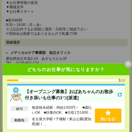
▼お仕事情報の提供
▼職場見学
▼お仕事スタート
■受付時間
9:00～18:00（月～金）
※上記以外でもお気軽に場所・日程等ご相談下さい
※登録会は面接ではありませんので私服でOK
登録場所
メディカルケア事業部 知立オフィス
愛知県知立市栄2-14 あすなろビル3F
×
TEL：0120-802-174
MAIL：
tenshoku@nikken-ts.jp
どちらのお仕事が気になりますか？
担当：採用担当
1
/10
メディカルケア事業部 名古屋オフィス
愛知県名古屋市西区牛島町2-5 TOMITA.BLD 4階
【オープニング募集】おばあちゃんのお散歩
TEL：0120-455-091
MAIL：
tenshoku@nikken-ts.jp
付き添いも仕事の1つ[派遣]
担当：採用担当
無資格未経験：時給1450円～ ■週払
登録交通費
給与
いOK ■扶養内OK ■日収1万1600円
以上
★今ならご来社登録でQUOカード2000円分をプレゼント中★
名古屋大学駅 / 千種駅 / 東山公園(愛知
気になる!
勤務地
県)駅 / …