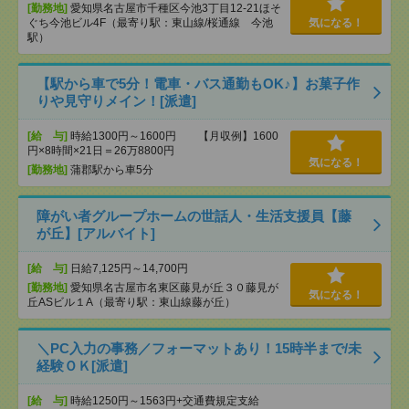
[勤務地]
愛知県名古屋市千種区今池3丁目12-21ほそ
ぐち今池ビル4F（最寄り駅：東山線/桜通線 今池
気になる！
駅）
【駅から車で5分！電車・バス通勤もOK♪】お菓子作
りや見守りメイン！[派遣]
[給 与]
時給1300円～1600円 【月収例】1600
円×8時間×21日＝26万8800円
気になる！
[勤務地]
蒲郡駅から車5分
障がい者グループホームの世話人・生活支援員【藤
が丘】[アルバイト]
[給 与]
日給7,125円～14,700円
[勤務地]
愛知県名古屋市名東区藤見が丘３０藤見が
気になる！
丘ASビル１A（最寄り駅：東山線藤が丘）
＼PC入力の事務／フォーマットあり！15時半まで/未
経験ＯＫ[派遣]
[給 与]
時給1250円～1563円+交通費規定支給