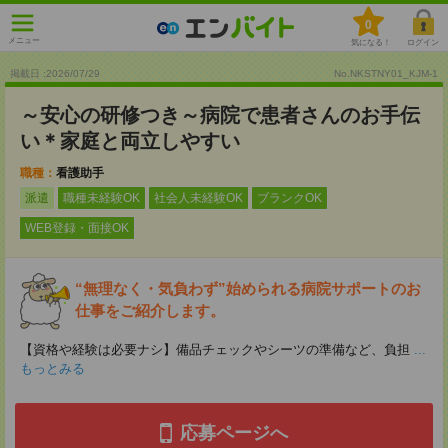
0
メニュー
気になる！
ログイン
掲載日 :2026
/
07
/
29
No.NKSTNY01_KJM-1
～安心の研修つき～病院で患者さんのお手伝
い＊家庭と両立しやすい
職種：
看護助手
派遣
職種未経験OK
社会人未経験OK
ブランクOK
WEB登録・面接OK
“無理なく・気負わず”始められる病院サポートのお
仕事をご紹介します。
【資格や経験は必要ナシ】備品チェックやシーツの準備など、負担
...
もっとみる
応募ページへ