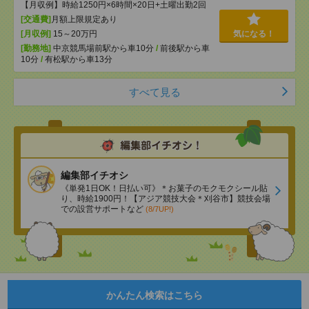
【月収例】時給1250円×6時間×20日+土曜出勤2回
[交通費]
月額上限規定あり
[月収例]
15～20万円
気になる！
[勤務地]
中京競馬場前駅から車10分
/
前後駅から車
10分
/
有松駅から車13分
すべて見る
編集部イチオシ
《単発1日OK！日払い可》＊お菓子のモクモクシール貼
り、時給1900円！【アジア競技大会＊刈谷市】競技会場
での設営サポートなど
(8/7UP!)
かんたん検索はこちら