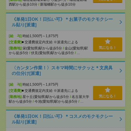
西駅から徒歩10分
/
新瑞橋駅から徒歩10分
《単発1日OK！日払い可》＊お菓子のモクモクシー
ル貼り[派遣]
[給 与]
時給1,500円～1,875円
[交通費]
■ 交通費規定内支給 ※派遣先による
気になる！
[勤務地]
栄(愛知県)駅から徒歩5分
/
金山(愛知県)駅
から徒歩5分
/
伏見(愛知県)駅から徒歩5分
/
…
〈カンタン作業！〉スキマ時間にサクッと＊文房具
の仕分け[派遣]
[給 与]
時給1,500円～1,875円
[交通費]
■ 交通費規定内支給 ※派遣先による
気になる！
[勤務地]
星ケ丘(愛知県)駅から徒歩5分
/
名古屋大学
駅から徒歩5分
/
今池(愛知県)駅から徒歩5分
/
…
《単発1日OK！日払い可》＊コスメのモクモクシー
ル貼り[派遣]