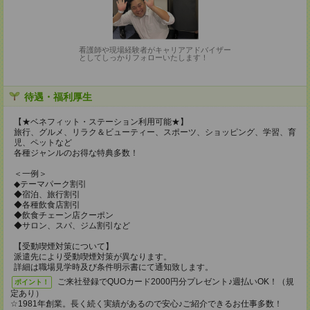
看護師や現場経験者がキャリアアドバイザー
としてしっかりフォローいたします！
待遇・福利厚生
【★ベネフィット・ステーション利用可能★】
旅行、グルメ、リラク＆ビューティー、スポーツ、ショッピング、学習、育
児、ペットなど
各種ジャンルのお得な特典多数！
＜一例＞
◆テーマパーク割引
◆宿泊、旅行割引
◆各種飲食店割引
◆飲食チェーン店クーポン
◆サロン、スパ、ジム割引など
【受動喫煙対策について】
派遣先により受動喫煙対策が異なります。
詳細は職場見学時及び条件明示書にて通知致します。
ご来社登録でQUOカード2000円分プレゼント♪週払いOK！（規
ポイント！
定あり）
☆1981年創業。長く続く実績があるので安心♪ご紹介できるお仕事多数！