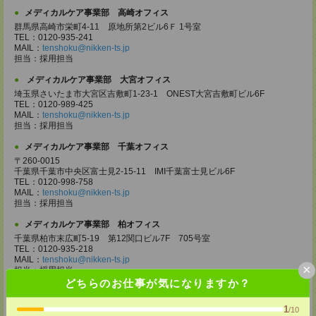
メディカルケア事業部 高崎オフィス
群馬県高崎市栄町4-11 原地所第2ビル6Ｆ 1号室
TEL：0120-935-241
MAIL：
tenshoku@nikken-ts.jp
担当：採用担当
メディカルケア事業部 大宮オフィス
埼玉県さいたま市大宮区吉敷町1-23-1 ONEST大宮吉敷町ビル6F
TEL：0120-989-425
MAIL：
tenshoku@nikken-ts.jp
担当：採用担当
メディカルケア事業部 千葉オフィス
〒260-0015
千葉県千葉市中央区富士見2-15-11 IMI千葉富士見ビル6F
TEL：0120-998-758
MAIL：
tenshoku@nikken-ts.jp
担当：採用担当
メディカルケア事業部 柏オフィス
千葉県柏市末広町5-19 第12関口ビル7F 705号室
TEL：0120-935-218
MAIL：
tenshoku@nikken-ts.jp
×
担当：採用担当
どちらのお仕事が気になりますか？
メディカルケア事業部 新宿オフィス
東京都新宿区新宿2-3-10 新宿御苑ビル6階
1
/10