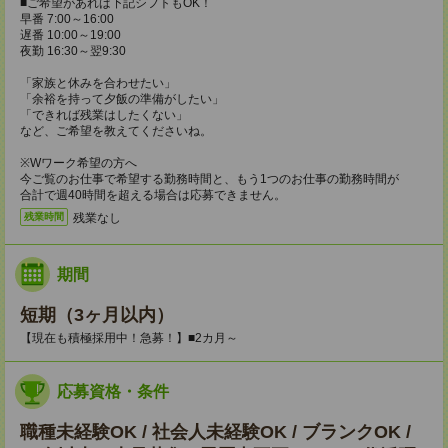
■ご希望があれば下記シフトもOK！
早番 7:00～16:00
遅番 10:00～19:00
夜勤 16:30～翌9:30
「家族と休みを合わせたい」
「余裕を持って夕飯の準備がしたい」
「できれば残業はしたくない」
など、ご希望を教えてくださいね。
※Wワーク希望の方へ
今ご覧のお仕事で希望する勤務時間と、もう1つのお仕事の勤務時間が
合計で週40時間を超える場合は応募できません。
残業なし
残業時間
期間
短期（3ヶ月以内）
【現在も積極採用中！急募！】■2カ月～
応募資格・条件
職種未経験OK / 社会人未経験OK / ブランクOK /