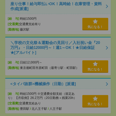
座り仕事！給与即払いOK！高時給！在庫管理・資料
作成[派遣]
[給 与]
時給1500円
[交通費]
交通費支給有り
気になる！
[勤務地]
藤沢駅
＼学校の文化祭＆運動会の見回り／入社祝い金『20
万円』・日給12000円～！週1～OK！★日給保証
★[アルバイト]
[給 与]
日給12,000円～
[勤務地]
東京都町田市原町田（最寄り駅：町田駅）
気になる！
<タイパ抜群>機械操作（日勤）[派遣]
[給 与]
時給1500円 ※交通費全額支給（規定あ
り） 【月収例】26.2万円（20日勤務＋残業20h）
[交通費]
交通費支給あり
気になる！
[勤務地]
豊田駅
/
北八王子駅
/
八王子駅