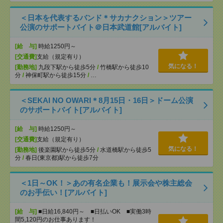
＜日本を代表するバンド＊サカナクション＞ツアー
公演のサポートバイト＠日本武道館[アルバイト]
[給 与]
時給1250円～
[交通費]
支給（規定有り）
気になる！
[勤務地]
九段下駅から徒歩5分
/
竹橋駅から徒歩10
分
/
神保町駅から徒歩15分
/
…
＜SEKAI NO OWARI＊8月15日・16日＞ドーム公演
のサポートバイト[アルバイト]
[給 与]
時給1250円～
[交通費]
支給（規定有り）
気になる！
[勤務地]
後楽園駅から徒歩5分
/
水道橋駅から徒歩5
分
/
春日(東京都)駅から徒歩7分
＜1日～OK！＞あの有名企業も！展示会や株主総会
のお手伝い！[アルバイト]
[給 与]
■日給16,840円～ ■日払いOK ■実働3時
間5,120円のお仕事あります！