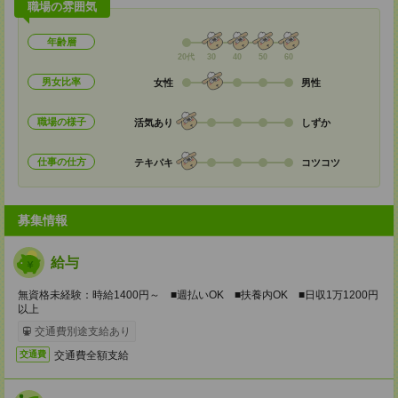
職場の雰囲気
年齢層
20代
30
40
50
60
男女比率
女性
男性
職場の様子
活気あり
しずか
仕事の仕方
テキパキ
コツコツ
募集情報
給与
無資格未経験：時給1400円～ ■週払いOK ■扶養内OK ■日収1万1200円
以上
交通費別途支給あり
交通費全額支給
交通費