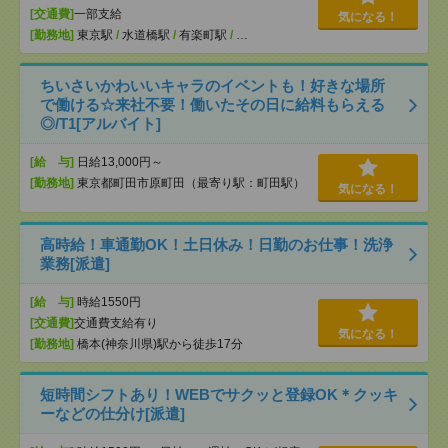
[交通費]
一部支給
気になる！
[勤務地]
東京駅
/
水道橋駅
/
有楽町駅
/
…
ちいさいかわいいキャラのイベントも！好きな場所
で働ける☆来社不要！働いたその日に給料もらえる
◎/T1[アルバイト]
[給 与]
日給13,000円～
[勤務地]
東京都町田市原町田（最寄り駅：町田駅）
気になる！
高時給！車通勤OK！土日休み！日勤のお仕事！洗浄
業務[派遣]
[給 与]
時給1550円
[交通費]
交通費支給有り
気になる！
[勤務地]
橋本(神奈川県)駅から徒歩17分
短時間シフトあり！WEBでサクッと登録OK＊クッキ
ーなどの仕分け[派遣]