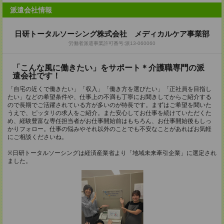
派遣会社情報
日研トータルソーシング株式会社 メディカルケア事業部
労働者派遣事業許可番号:派13-060060
「こんな風に働きたい」をサポート＊介護職専門の派
遣会社です！
「自宅の近くで働きたい」「収入」「働き方を選びたい」「正社員を目指し
たい」などの希望条件や、仕事上の不満も丁寧にお聞きしてからご紹介する
ので長期でご活躍されている方が多いのが特長です。まずはご希望を聞いた
うえで、ピッタリの求人をご紹介。また安心してお仕事を続けていただくた
め、経験豊富な専任担当者がお仕事開始前はもちろん、お仕事開始後もしっ
かりフォロー。仕事の悩みやそれ以外のことでも不安なことがあればお気軽
にご相談くださいね。
※日研トータルソーシングは経済産業省より「地域未来牽引企業」に選定され
ました。