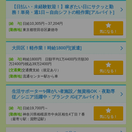
【日払い・未経験歓迎！】稼ぎたい日にサクッと勤
務！単発・週1日～自由シフトの軽作業[アルバイト]
[給 与]
日給10,305円～37,204円
[勤務地]
東京都世田谷区豪徳寺
気になる！
大田区！軽作業！時給1800円[派遣]
[給 与]
時給1800円 日額平均1万4400円/月額30
万2400円/残込39万2400円
[交通費]
交通費支給（規定あり）
気になる！
[勤務地]
流通センター駅から車
生活サポーター✨障がい者施設／無資格OK・夜勤専
従／シニア活躍中・ブランク /Gi[アルバイト]
[給 与]
日給19,700円～
[勤務地]
神奈川県相模原市中央区相生4丁目７番
気になる！
（最寄り駅：淵野辺駅）