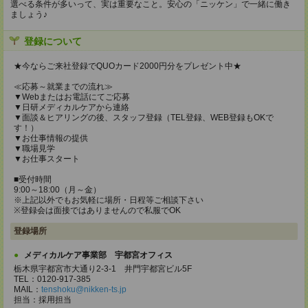
選べる条件が多いって、実は重要なこと。安心の「ニッケン」で一緒に働き
ましょう♪
登録について
★今ならご来社登録でQUOカード2000円分をプレゼント中★
≪応募～就業までの流れ≫
▼Webまたはお電話にてご応募
▼日研メディカルケアから連絡
▼面談＆ヒアリングの後、スタッフ登録（TEL登録、WEB登録もOKで
す！）
▼お仕事情報の提供
▼職場見学
▼お仕事スタート
■受付時間
9:00～18:00（月～金）
※上記以外でもお気軽に場所・日程等ご相談下さい
※登録会は面接ではありませんので私服でOK
登録場所
メディカルケア事業部 宇都宮オフィス
栃木県宇都宮市大通り2-3-1 井門宇都宮ビル5F
TEL：0120-917-385
MAIL：
tenshoku@nikken-ts.jp
担当：採用担当