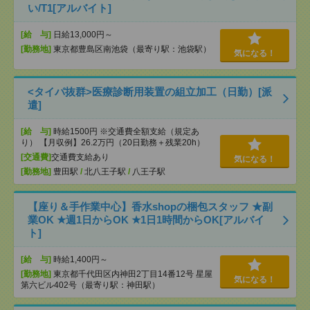
い/T1[アルバイト]
[給 与]
日給13,000円～
[勤務地]
東京都豊島区南池袋（最寄り駅：池袋駅）
気になる！
<タイパ抜群>医療診断用装置の組立加工（日勤）[派
遣]
[給 与]
時給1500円 ※交通費全額支給（規定あ
り） 【月収例】26.2万円（20日勤務＋残業20h）
[交通費]
交通費支給あり
気になる！
[勤務地]
豊田駅
/
北八王子駅
/
八王子駅
【座り＆手作業中心】香水shopの梱包スタッフ ★副
業OK ★週1日からOK ★1日1時間からOK[アルバイ
ト]
[給 与]
時給1,400円～
[勤務地]
東京都千代田区内神田2丁目14番12号 星屋
気になる！
第六ビル402号（最寄り駅：神田駅）