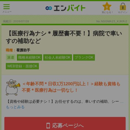
0
メニュー
気になる！
ログイン
掲載日 :2026
/
07
/
28
No.NSGMA15_KJKR-2
【医療行為ナシ＊履歴書不要！】病院で車い
すの補助など
職種：
看護助手
派遣
職種未経験OK
社会人未経験OK
ブランクOK
WEB登録・面接OK
＜年齢不問＊日収1万1200円以上！＞経験も資格も
不要＊医療行為は一切なし！
【資格や経験は必要ナシ！】お任せするのは、車いすの補助、シー
...
もっとみる
応募ページへ