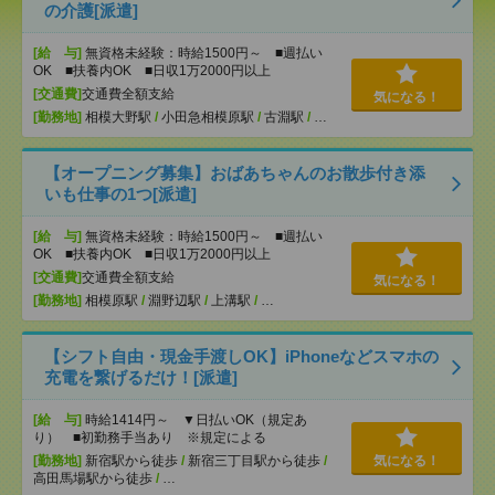
の介護[派遣]
[給 与]
無資格未経験：時給1500円～ ■週払い
OK ■扶養内OK ■日収1万2000円以上
[交通費]
交通費全額支給
気になる！
[勤務地]
相模大野駅
/
小田急相模原駅
/
古淵駅
/
…
【オープニング募集】おばあちゃんのお散歩付き添
いも仕事の1つ[派遣]
[給 与]
無資格未経験：時給1500円～ ■週払い
OK ■扶養内OK ■日収1万2000円以上
[交通費]
交通費全額支給
気になる！
[勤務地]
相模原駅
/
淵野辺駅
/
上溝駅
/
…
【シフト自由・現金手渡しOK】iPhoneなどスマホの
充電を繋げるだけ！[派遣]
[給 与]
時給1414円～ ▼日払いOK（規定あ
り） ■初勤務手当あり ※規定による
[勤務地]
新宿駅から徒歩
/
新宿三丁目駅から徒歩
/
気になる！
高田馬場駅から徒歩
/
…