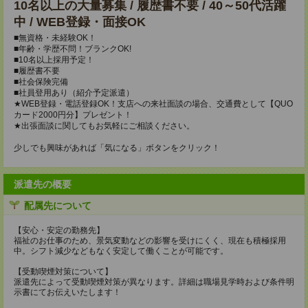
10名以上の大量募集 / 履歴書不要 / 40～50代活躍
中 / WEB登録・面接OK
■無資格・未経験OK！
■年齢・学歴不問！ブランクOK!
■10名以上採用予定！
■履歴書不要
■社会保険完備
■社員登用あり（紹介予定派遣）
★WEB登録・電話登録OK！支店への来社面談の場合、交通費として【QUO
カード2000円分】プレゼント！
★出張面談に関してもお気軽にご相談ください。
少しでも興味があれば「気になる」ボタンをクリック！
派遣先の概要
配属先について
【安心・安定の勤務先】
福祉のお仕事のため、景気変動などの影響を受けにくく、現在も積極採用
中。シフト減少などもなく安定して働くことが可能です。
【受動喫煙対策について】
派遣先によって受動喫煙対策が異なります。詳細は職場見学時および条件明
示書にてお伝えいたします！