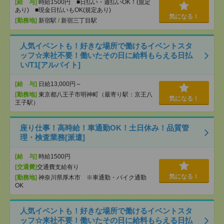
[給 与]
時給1500円 ■日払い・週払いOK！(規定
あり) ■現金日払いもOK(規定あり)
気になる！
[勤務地]
新宿駅
/
新宿三丁目駅
人気イベントも！好きな場所で働けるイベントスタ
ッフ☆来社不要！働いたその日に給料もらえる日払
い/T1[アルバイト]
[給 与]
日給13,000円～
[勤務地]
東京都八王子市明神町（最寄り駅：京王八
気になる！
王子駅）
座り仕事！高時給！車通勤OK！土日休み！品質管
理・検査業務[派遣]
[給 与]
時給1500円
[交通費]
交通費支給有り
気になる！
[勤務地]
神奈川県厚木市 ※車通勤・バイク通勤
OK
人気イベントも！好きな場所で働けるイベントスタ
ッフ☆来社不要！働いたその日に給料もらえる日払