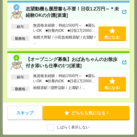
TEL：0120-457-235
MAIL：
tenshoku@nikken-ts.jp
志望動機も履歴書も不要！日収1.2万円～＊未
担当：採用担当
経験OKの介護[派遣]
メディカルケア事業部 立川事業所
東京都立川市錦町1-12-14
無資格未経験：時給1500円～ ■週払
給与
TEL：0120-934-200
いOK ■扶養内OK ■日収1万2000円
MAIL：
tenshoku@nikken-ts.jp
以上
相模大野駅 / 小田急相模原駅 / 古淵駅 /
気になる!
担当：採用担当
勤務地
…
メディカルケア事業部 町田オフィス
東京都町田市森野1-7-23 大樹生命町田ビル6F
TEL：0120-453-285
【オープニング募集】おばあちゃんのお散歩
MAIL：
tenshoku@nikken-ts.jp
付き添いも仕事の1つ[派遣]
担当：採用担当
無資格未経験：時給1500円～ ■週払
メディカルケア事業部 横浜オフィス
給与
いOK ■扶養内OK ■日収1万2000円
神奈川県横浜市保土ケ谷区神戸町134 横浜ビジネスパークサウスタワー
以上
2F B区画
相模原駅 / 淵野辺駅 / 上溝駅 / …
気になる!
勤務地
TEL：0120-901-799
MAIL：
tenshoku@nikken-ts.jp
担当：採用担当
登録交通費
スキップ
どちらも気になる！
★今ならご来社登録でQUOカード2000円分をプレゼント中★
しばらく表示しない