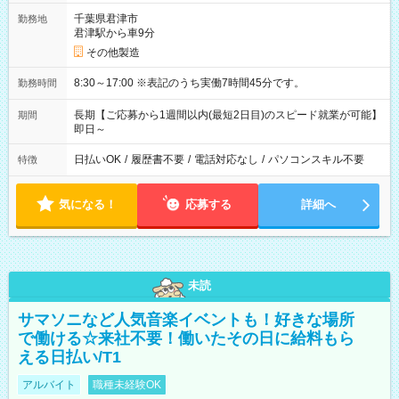
千葉県君津市
勤務地
君津駅から車9分
その他製造
8:30～17:00 ※表記のうち実働7時間45分です。
勤務時間
長期【ご応募から1週間以内(最短2日目)のスピード就業が可能】
期間
即日～
日払いOK
/
履歴書不要
/
電話対応なし
/
パソコンスキル不要
特徴
気になる！
応募する
詳細へ
未読
サマソニなど人気音楽イベントも！好きな場所
で働ける☆来社不要！働いたその日に給料もら
える日払い/T1
アルバイト
職種未経験OK