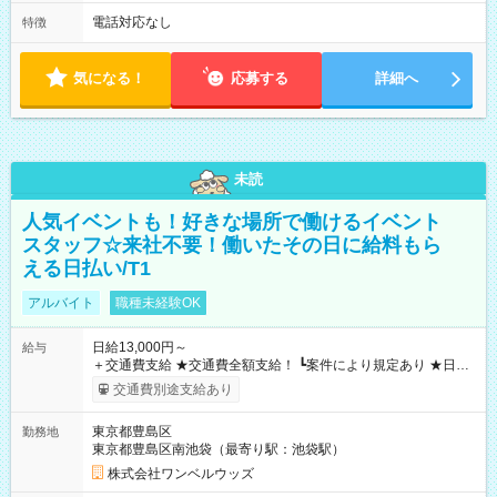
電話対応なし
特徴
気になる！
応募する
詳細へ
未読
人気イベントも！好きな場所で働けるイベント
スタッフ☆来社不要！働いたその日に給料もら
える日払い/T1
アルバイト
職種未経験OK
日給13,000円～
給与
＋交通費支給 ★交通費全額支給！ ┗案件により規定あり ★日払
いOK！（規定あり） ┗働いたその日に現金GET♪ お仕事後はコ
交通費別途支給あり
ンビニATMから 日払い分を引き落とせます！ 【試用期間】試
用期間なし
東京都豊島区
勤務地
東京都豊島区南池袋（最寄り駅：池袋駅）
株式会社ワンベルウッズ