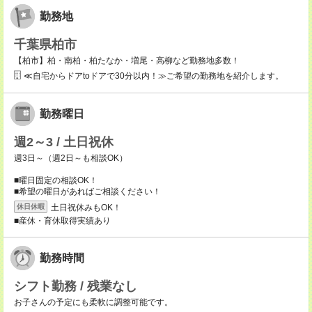
勤務地
千葉県柏市
【柏市】柏・南柏・柏たなか・増尾・高柳など勤務地多数！
≪自宅からドアtoドアで30分以内！≫ご希望の勤務地を紹介します。
勤務曜日
週2～3 / 土日祝休
週3日～（週2日～も相談OK）
■曜日固定の相談OK！
■希望の曜日があればご相談ください！
土日祝休みもOK！
休日休暇
■産休・育休取得実績あり
勤務時間
シフト勤務 / 残業なし
お子さんの予定にも柔軟に調整可能です。