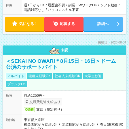
週1日からOK
/
履歴書不要
/
副業・WワークOK
/
シフト勤務
/
特徴
電話対応なし
/
パソコンスキル不要
気になる！
応募する
詳細へ
掲載日：2026.08.04
未読
＜SEKAI NO OWARI＊8月15日・16日＞ドーム
公演のサポートバイト
アルバイト
職種未経験OK
社会人未経験OK
大学生歓迎
ブランクOK
時給1250円～
給与
交通費別途支給あり
支給（規定有り）
交通費
東京都文京区
勤務地
後楽園駅から徒歩5分
/
水道橋駅から徒歩5分
/
春日(東京都)駅