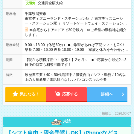
交通費全額支給
交通費
千葉県浦安市
勤務地
東京ディズニーランド・ステーション駅
/
東京ディズニーシ
ー・ステーション駅
/
リゾートゲートウェイ・ステーション駅
/
…
≪自宅からドアtoドアで30分以内！≫ご希望の勤務地を紹介
します。
9:00～18:00（休憩60分） ■ご希望があれば下記シフトもOK！
勤務時間
早番 7:00～16:00 遅番 10:00～19:00 「家族と休みを合わせた
い」 「余裕を持って夕飯の準備がしたい」 「できれば残業はし
たくない」 など、ご希望を教えてくださいね。 ※Wワーク希望
【現在も積極採用中！急募！】2カ月～ ■ご応募から最短2～3
期間
の方へ 今ご覧のお仕事で希望する勤務時間と、もう1つのお仕事
日後の就業も相談可能です！
の勤務時間。 合計で週40時間を超える場合は応募できません。
履歴書不要
/
40～50代活躍中
/
服装自由
/
シフト勤務
/
10名以
特徴
上の大量募集
/
電話対応なし
/
パソコンスキル不要
気になる！
応募する
詳細へ
掲載日：2026.08.07
未読
【シフト自由・現金手渡しOK】iPhoneなどス