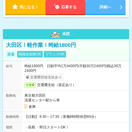
気になる！
応募する
詳細へ
未読
大田区！軽作業！時給1800円
派遣
職種未経験OK
ブランクOK
時給1800円 日額平均1万4400円/月額30万2400円/残込39万
給与
2400円
交通費別途支給あり
交通費支給（規定あり）
交通費
東京都大田区
勤務地
流通センター駅から車
倉庫
【日勤】 8:30～17:30（実働8時間/休憩60分）
勤務時間
・長期 ・即日スタートOK！
期間