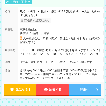
WEB登録・面接OK
時給1500円 ■日払い・週払いOK！(規定あり) ■現金日払いも
給与
OK(規定あり)
交通費別途支給あり
東京都新宿区
勤務地
新宿駅
/
新宿三丁目駅
大手物流会社（年齢不問／「無理なく続けられる」と好評の
職場です！）
9:00～18:00（実動8時間） 希望の時間帯を選べます！ ＜シフト
勤務時間
例＞ ・8：30～12：00 ・10：00～19：00 ・17：00～22：00
・13：00～22：00 ・22：00～翌6：00 など
【急募】即日スタートＯＫ！ 単発1日のみから働けます。
期間
週1日からOK
/
日払いOK
/
履歴書不要
/
40～50代活躍中
/
副
特徴
業・WワークOK
/
服装自由
/
シフト勤務
/
10名以上の大量募
集
/
電話対応なし
/
パソコンスキル不要
気になる！
応募する
詳細へ