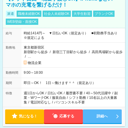
マホの充電を繋げるだけ！
派遣
職種未経験OK
社会人未経験OK
大学生歓迎
ブランクOK
WEB登録・面接OK
時給1414円～ ▼日払いOK（規定あり） ■初勤務手当あり
給与
※規定による
東京都新宿区
勤務地
新宿駅から徒歩
/
新宿三丁目駅から徒歩
/
高田馬場駅から徒歩
/
…
物流企業
9:00～18:00
勤務時間
即日～OK！ 1日～働けます＾＾（規定あり）
期間
週1日からOK
/
日払いOK
/
履歴書不要
/
40～50代活躍中
/
副
特徴
業・WワークOK
/
服装自由
/
シフト勤務
/
10名以上の大量募
集
/
電話対応なし
/
パソコンスキル不要
気になる！
応募する
詳細へ