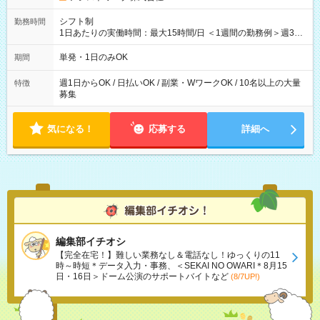
シフト制
勤務時間
1日あたりの実働時間：最大15時間/日 ＜1週間の勤務例＞週3回
勤務 勤務：月・水・金 休み：火・木・土・日 好きな時にお仕事
可能です！ ※1日あたりの最大実働時間は日勤、夜勤共に勤務し
単発・1日のみOK
期間
た時間になります。
週1日からOK / 日払いOK / 副業・WワークOK / 10名以上の大量
特徴
募集
気になる！
応募する
詳細へ
編集部イチオシ
【完全在宅！】難しい業務なし＆電話なし！ゆっくりの11
時～時短＊データ入力・事務、＜SEKAI NO OWARI＊8月15
日・16日＞ドーム公演のサポートバイトなど
(8/7UP!)