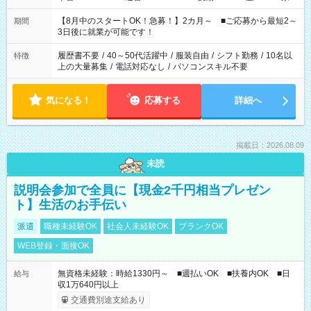
と休みを合わせたい」 「余裕を持って夕飯の準備がしたい」
「できれば残業はしたくない」 など、ご希望を教えてください
【8月中のスタートOK！急募！】2カ月～ ■ご応募から最短2～
期間
ね。 ※Wワーク希望の方へ 今ご覧のお仕事で希望する勤務時間
3日後に就業が可能です！
と、もう1つのお仕事の勤務時間。 合計で週40時間を超える場
合は応募できません。
履歴書不要
/
40～50代活躍中
/
服装自由
/
シフト勤務
/
10名以
特徴
上の大量募集
/
電話対応なし
/
パソコンスキル不要
気になる！
応募する
詳細へ
掲載日：2026.08.09
未読
説明会参加で全員に【現金2千円相当プレゼン
ト】生活のお手伝い
派遣
職種未経験OK
社会人未経験OK
ブランクOK
WEB登録・面接OK
無資格未経験：時給1330円～ ■週払いOK ■扶養内OK ■日
給与
収1万640円以上
交通費別途支給あり