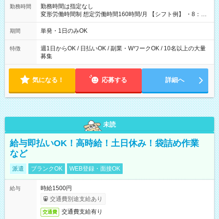
勤務時間は指定なし
勤務時間
変形労働時間制 想定労働時間160時間/月 【シフト例】 ・8：00
～21：00
単発・1日のみOK
期間
週1日からOK / 日払いOK / 副業・WワークOK / 10名以上の大量
特徴
募集
気になる！
応募する
詳細へ
未読
給与即払いOK！高時給！土日休み！袋詰め作業
など
派遣
ブランクOK
WEB登録・面接OK
時給1500円
給与
交通費別途支給あり
交通費支給有り
交通費