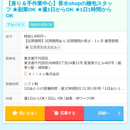
【座り＆手作業中心】香水shopの梱包スタッ
フ ★副業OK ★週1日からOK ★1日1時間から
OK
アルバイト
職種未経験OK
時給1,400円～
給与
【試用期間】試用期間あり 試用期間の長さ：1ヶ月 雇用形態、
給与は本採用時と同じです。
交通費別途支給あり
東京都千代田区
勤務地
東京都千代田区内神田2丁目14番12号 星屋第六ビル402号（最
寄り駅：神田駅）
Ａｌｌｅｙ株式会社
シフト制
勤務時間
1日あたりの実働時間：最大5時間/日 11:00-19:00 └1日あたりの
実働時間：1-5時間 └上記の時間帯内であれば、いつでも勤務可
能！ └平日・土曜日の中で、お好きな曜日でご勤務いただけま
週1日からOK / 日払いOK / 副業・WワークOK
特徴
す！ 【シフト例】 ・11:00～14:00 ・16:30～19:00 ・13:00～
18:00 などのように、自由な働き方が可能なお仕事です！
気になる！
応募する
詳細へ