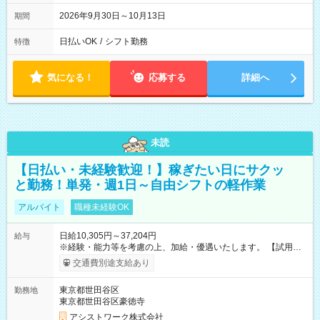
2026年9月30日～10月13日
期間
日払いOK
/
シフト勤務
特徴
気になる！
応募する
詳細へ
未読
【日払い・未経験歓迎！】稼ぎたい日にサクッ
と勤務！単発・週1日～自由シフトの軽作業
アルバイト
職種未経験OK
日給10,305円～37,204円
給与
※経験・能力等を考慮の上、加給・優遇いたします。 【試用期
間】試用期間なし
交通費別途支給あり
東京都世田谷区
勤務地
東京都世田谷区豪徳寺
アシストワーク株式会社