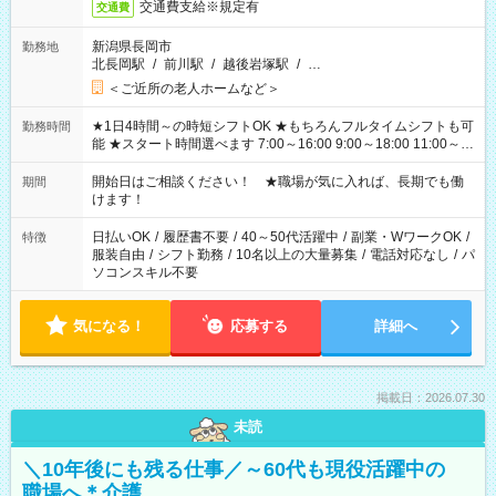
交通費支給※規定有
交通費
新潟県長岡市
勤務地
北長岡駅
/
前川駅
/
越後岩塚駅
/
…
＜ご近所の老人ホームなど＞
★1日4時間～の時短シフトOK ★もちろんフルタイムシフトも可
勤務時間
能 ★スタート時間選べます 7:00～16:00 9:00～18:00 11:00～
20:00 など 残業なし！ ※Wワークの場合、他のお仕事と合わせ
週40時間超の就業はご案内できません ※法令に基づき、週20時
開始日はご相談ください！ ★職場が気に入れば、長期でも働
期間
間以上勤務は社会保険への加入対象となります ※労働者派遣法
けます！
（日雇い派遣の原則禁止）により、短時間・短期間の就業はご
案内が難しい場合があります
日払いOK
/
履歴書不要
/
40～50代活躍中
/
副業・WワークOK
/
特徴
服装自由
/
シフト勤務
/
10名以上の大量募集
/
電話対応なし
/
パ
ソコンスキル不要
気になる！
応募する
詳細へ
掲載日：2026.07.30
未読
＼10年後にも残る仕事／～60代も現役活躍中の
職場へ＊介護