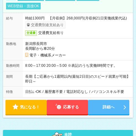
WEB登録・面接OK
時給1300円 【月収例】268,000円(月収例21日実働残業代込)
給与
交通費別途支給あり
交通費支給有り
交通費
新潟県長岡市
勤務地
長岡駅から車20分
電子・機械系メーカー
8:00～17:00 20:00～5:00 ※表記のうち実働8時間です。
勤務時間
長期【ご応募から1週間以内(最短2日目)のスピード就業が可能】
期間
即日～
日払いOK
/
履歴書不要
/
電話対応なし
/
パソコンスキル不要
特徴
気になる！
応募する
詳細へ
未読