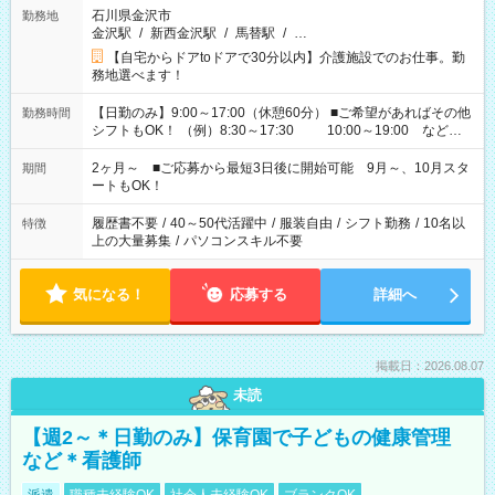
石川県金沢市
勤務地
金沢駅
/
新西金沢駅
/
馬替駅
/
…
【自宅からドアtoドアで30分以内】介護施設でのお仕事。勤
務地選べます！
【日勤のみ】9:00～17:00（休憩60分） ■ご希望があればその他
勤務時間
シフトもOK！ （例）8:30～17:30 10:00～19:00 など
「家族とお休みを合わせたい」 「できれば残業はしたくない」
など、あなたのご希望に沿ったお仕事をご紹介します！ ※Wワ
2ヶ月～ ■ご応募から最短3日後に開始可能 9月～、10月スタ
期間
ーク希望の方へ 今ご覧のお仕事で希望する勤務時間と、もう1つ
ートもOK！
のお仕事の勤務時間。 合計で週40時間を超える場合は応募でき
ません
履歴書不要
/
40～50代活躍中
/
服装自由
/
シフト勤務
/
10名以
特徴
上の大量募集
/
パソコンスキル不要
気になる！
応募する
詳細へ
掲載日：2026.08.07
未読
【週2～＊日勤のみ】保育園で子どもの健康管理
など＊看護師