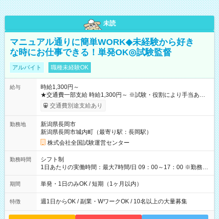
未読
マニュアル通りに簡単WORK◆未経験から好き
な時にお仕事できる！単発OK◎試験監督
アルバイト
職種未経験OK
時給1,300円～
給与
★交通費一部支給 時給1,300円～ ※試験・役割により手当あり
※勤務回数により昇給あり 【即給（前払い）オプションあ
交通費別途支給あり
り！】 希望される場合、勤務から1週間ほどで給与の一部を受け
取れます。 ※手数料418円がかかります。 【過去試験日の収入
新潟県長岡市
勤務地
例】 ・河合塾模擬試験 8:30～17:30（休憩1時間） 時給1,300円
新潟県長岡市城内町（最寄り駅：長岡駅）
×8時間＝日収10,400円＋交通費 ※当日の役割により時給＋100
円の場合あり ・国家試験 7:00～13:30（休憩なし） 時給1,300
株式会社全国試験運営センター
円（役割手当＋100円）×6時間＝日収8,400円＋交通費 【試用期
間】試用期間なし
シフト制
勤務時間
1日あたりの実働時間：最大7時間/日 09：00～17：00 ※勤務時
間は 試験により異なります。
単発・1日のみOK / 短期（1ヶ月以内）
期間
週1日からOK / 副業・WワークOK / 10名以上の大量募集
特徴