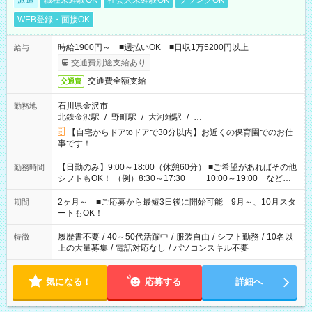
派遣
職種未経験OK
社会人未経験OK
ブランクOK
WEB登録・面接OK
時給1900円～ ■週払いOK ■日収1万5200円以上
給与
交通費別途支給あり
交通費全額支給
交通費
石川県金沢市
勤務地
北鉄金沢駅
/
野町駅
/
大河端駅
/
…
【自宅からドアtoドアで30分以内】お近くの保育園でのお仕
事です！
【日勤のみ】9:00～18:00（休憩60分） ■ご希望があればその他
勤務時間
シフトもOK！ （例）8:30～17:30 10:00～19:00 など
「家族とお休みを合わせたい」 「余裕を持って夕飯の準備がし
たい」 「できれば残業はしたくない」 など、ご希望があれば教
2ヶ月～ ■ご応募から最短3日後に開始可能 9月～、10月スタ
期間
えてくださいね。 ※Wワーク希望の方へ 今ご覧のお仕事で希望
ートもOK！
する勤務時間と、もう1つのお仕事の勤務時間。 合計で週40時
間を超える場合は応募できません
履歴書不要
/
40～50代活躍中
/
服装自由
/
シフト勤務
/
10名以
特徴
上の大量募集
/
電話対応なし
/
パソコンスキル不要
気になる！
応募する
詳細へ