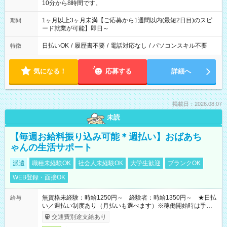
10分から8時間です。
1ヶ月以上3ヶ月未満【ご応募から1週間以内(最短2日目)のスピ
期間
ード就業が可能】即日～
日払いOK
/
履歴書不要
/
電話対応なし
/
パソコンスキル不要
特徴
気になる！
応募する
詳細へ
掲載日：2026.08.07
未読
【毎週お給料振り込み可能＊週払い】おばあち
ゃんの生活サポート
派遣
職種未経験OK
社会人未経験OK
大学生歓迎
ブランクOK
WEB登録・面接OK
無資格未経験：時給1250円～ 経験者：時給1350円～ ★日払
給与
い／週払い制度あり（月払いも選べます）※稼働開始時は手続き
完了次第のお支払いとなります。
交通費別途支給あり