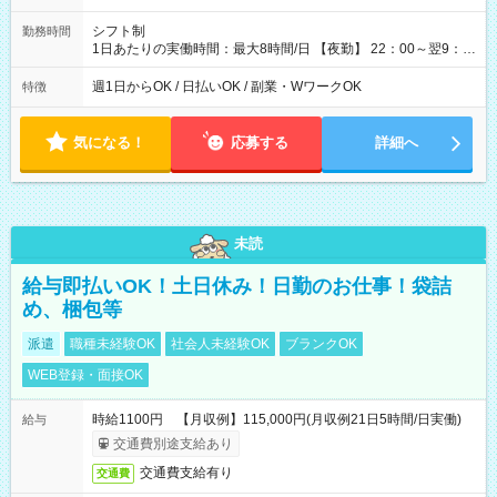
シフト制
勤務時間
1日あたりの実働時間：最大8時間/日 【夜勤】 22：00～翌9：
00 ※週1日～OK ／ 夜勤専従 ＊＊ 勤務時間例 ＊＊ ■22時か
ら翌7時 ■23時から翌8時 ■24時から翌9時 など ※上記の時間
週1日からOK / 日払いOK / 副業・WワークOK
特徴
内で8時間勤務（休憩1時間）ご利用者様により、時間は異なり
ます。 ※曜日固定（毎週同じ曜日での勤務となります）
気になる！
応募する
詳細へ
未読
給与即払いOK！土日休み！日勤のお仕事！袋詰
め、梱包等
派遣
職種未経験OK
社会人未経験OK
ブランクOK
WEB登録・面接OK
時給1100円 【月収例】115,000円(月収例21日5時間/日実働)
給与
交通費別途支給あり
交通費支給有り
交通費