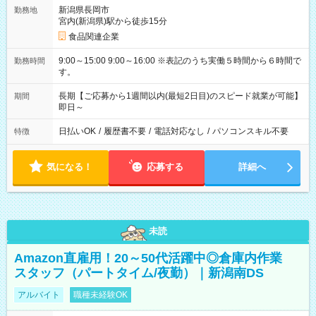
新潟県長岡市
勤務地
宮内(新潟県)駅から徒歩15分
食品関連企業
9:00～15:00 9:00～16:00 ※表記のうち実働５時間から６時間で
勤務時間
す。
長期【ご応募から1週間以内(最短2日目)のスピード就業が可能】
期間
即日～
日払いOK
/
履歴書不要
/
電話対応なし
/
パソコンスキル不要
特徴
気になる！
応募する
詳細へ
未読
Amazon直雇用！20～50代活躍中◎倉庫内作業
スタッフ（パートタイム/夜勤）｜新潟南DS
アルバイト
職種未経験OK