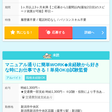
1ヶ月以上3ヶ月未満【ご応募から1週間以内(最短2日目)のスピ
期間
ード就業が可能】即日～
履歴書不要
/
電話対応なし
/
パソコンスキル不要
特徴
気になる！
応募する
詳細へ
未読
マニュアル通りに簡単WORK◆未経験から好き
な時にお仕事できる！単発OK◎試験監督
アルバイト
職種未経験OK
時給1,300円～
給与
★交通費一部支給 時給1,300円～ ※試験・役割により手当あり
※勤務回数により昇給あり 【即給（前払い）オプションあ
交通費別途支給あり
り！】 希望される場合、勤務から1週間ほどで給与の一部を受け
取れます。 ※手数料418円がかかります。 【過去試験日の収入
新潟市中央区
勤務地
例】 ・河合塾模擬試験 8:30～17:30（休憩1時間） 時給1,300円
新潟県新潟市中央区花園（最寄り駅：新潟駅）
×8時間＝日収10,400円＋交通費 ※当日の役割により時給＋100