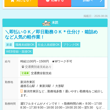
気になる！
応募する
詳細へ
掲載日：2026.08.06
未読
＼即払いＯＫ／即日勤務ＯＫ＊仕分け・箱詰め
など人気の軽作業！
派遣
職種未経験OK
社会人未経験OK
ブランクOK
WEB登録・面接OK
時給1100円～1500円 ★Wワーク不可
給与
交通費別途支給あり
交通費全額支給
交通費
新潟市東区
勤務地
越後石山駅
/
東新潟駅
/
大形駅
新潟市東区など…勤務地多数！通いやすい勤務地をご紹介し
ます。
週5フルタイムがメインです！ ＜勤務時間の例＞ 8:00～17:00
勤務時間
8:30～17:30 9:00～18:00 10:00～19:00 20:30～翌5:30 など ★