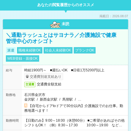
あなたの閲覧履歴からのオススメ
掲載日：2026.08.07
未読
＼通勤ラッシュとはサヨナラ／介護施設で健康
管理中心のオシゴト
派遣
職種未経験OK
社会人未経験OK
ブランクOK
WEB登録・面接OK
時給1900円～ ■週払いOK ■日収1万5200円以上
給与
交通費別途支給あり
交通費全額支給
交通費
石川県金沢市
勤務地
金沢駅
/
新西金沢駅
/
馬替駅
/
…
【自宅からドアtoドアで30分以内】介護施設でのお仕事。勤
務地選べます！
【日勤のみ】9:00～18:00（休憩60分） ■ご希望があればその他
勤務時間
シフトもOK！ （例）8:30～17:30 10:00～19:00 など
「家族とお休みを合わせたい」 「余裕を持って夕飯の準備がし