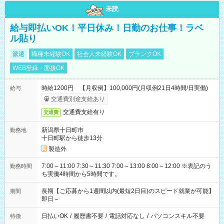
未読
給与即払いOK！平日休み！日勤のお仕事！ラベ
ル貼り
派遣
職種未経験OK
社会人未経験OK
ブランクOK
WEB登録・面接OK
時給1200円 【月収例】100,000円(月収例21日4時間/日実働)
給与
交通費別途支給あり
交通費支給有り
交通費
新潟県十日町市
勤務地
十日町駅から徒歩13分
製造外
7:00～11:00 7:30～11:30 7:00～13:00 8:00～12:00 ※表記のう
勤務時間
ち実働4時間から5時間です。
長期【ご応募から1週間以内(最短2日目)のスピード就業が可能】
期間
即日～
日払いOK
/
履歴書不要
/
電話対応なし
/
パソコンスキル不要
特徴