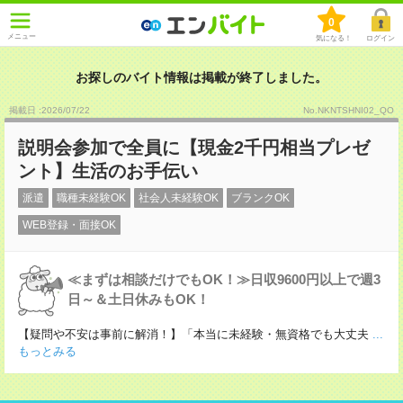
0
メニュー
気になる！
ログイン
お探しのバイト情報は掲載が終了しました。
掲載日 :2026
/
07
/
22
No.NKNTSHNI02_QO
説明会参加で全員に【現金2千円相当プレゼ
ント】生活のお手伝い
派遣
職種未経験OK
社会人未経験OK
ブランクOK
WEB登録・面接OK
≪まずは相談だけでもOK！≫日収9600円以上で週3
日～＆土日休みもOK！
【疑問や不安は事前に解消！】「本当に未経験・無資格でも大丈夫
...
もっとみる