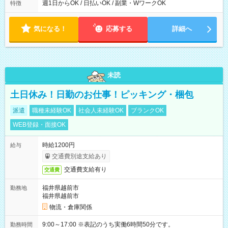
ら翌7時 ■23時から翌8時 ■24時から翌9時 など ※上記の時間
週1日からOK / 日払いOK / 副業・WワークOK
特徴
内で8時間勤務（休憩1時間）ご利用者様により、時間は異なり
ます。 ※曜日固定（毎週同じ曜日での勤務となります）
気になる！
応募する
詳細へ
未読
土日休み！日勤のお仕事！ピッキング・梱包
派遣
職種未経験OK
社会人未経験OK
ブランクOK
WEB登録・面接OK
時給1200円
給与
交通費別途支給あり
交通費支給有り
交通費
福井県越前市
勤務地
福井県越前市
物流・倉庫関係
9:00～17:00 ※表記のうち実働6時間50分です。
勤務時間