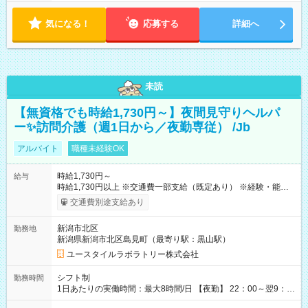
気になる！
応募する
詳細へ
未読
【無資格でも時給1,730円～】夜間見守りヘルパ
ー✨訪問介護（週1日から／夜勤専従） /Jb
アルバイト
職種未経験OK
時給1,730円～
給与
時給1,730円以上 ※交通費一部支給（既定あり） ※経験・能力を
考慮して決定します 【収入例】 週1回勤務の場合：1,730円×8時
交通費別途支給あり
間×4回=5万5,360円 週3回勤務の場合：1,730円×8時間×12回
=16万6,080円 【試用期間】試用期間あり 試用期間の長さ：2ヶ
新潟市北区
勤務地
月 ※ 雇用形態と給与に、本採用時と異なる部分があります。 雇
新潟県新潟市北区島見町（最寄り駅：黒山駅）
用形態：本採用時と同じです。 給与：時給 1,480円以上
ユースタイルラボラトリー株式会社
シフト制
勤務時間
1日あたりの実働時間：最大8時間/日 【夜勤】 22：00～翌9：
00 ※週1日～OK ／ 夜勤専従 ＊＊ 勤務時間例 ＊＊ ■22時か