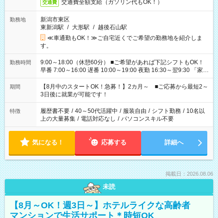
交通費全額支給（ガソリン代もOK！）
交通費
新潟市東区
勤務地
東新潟駅
/
大形駅
/
越後石山駅
≪車通勤もOK！≫ご自宅近くでご希望の勤務地を紹介しま
す。
9:00～18:00（休憩60分） ■ご希望があれば下記シフトもOK！
勤務時間
早番 7:00～16:00 遅番 10:00～19:00 夜勤 16:30～翌9:30 「家族
と休みを合わせたい」 「余裕を持って夕飯の準備がしたい」
「できれば残業はしたくない」 など、ご希望を教えてください
【8月中のスタートOK！急募！】2カ月～ ■ご応募から最短2～
期間
ね。 ※Wワーク希望の方へ 今ご覧のお仕事で希望する勤務時間
3日後に就業が可能です！
と、もう1つのお仕事の勤務時間。 合計で週40時間を超える場
合は応募できません。
履歴書不要
/
40～50代活躍中
/
服装自由
/
シフト勤務
/
10名以
特徴
上の大量募集
/
電話対応なし
/
パソコンスキル不要
気になる！
応募する
詳細へ
掲載日：2026.08.06
未読
【8月～OK！週3日～】ホテルライクな高齢者
マンションで生活サポート＊時短OK