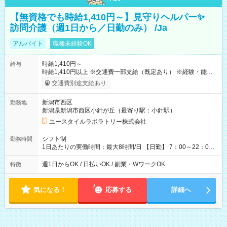
【無資格でも時給1,410円～】見守りヘルパー✨
訪問介護（週1日から／日勤のみ） /Ja
アルバイト
職種未経験OK
時給1,410円～
給与
時給1,410円以上 ※交通費一部支給（既定あり） ※経験・能力を
考慮して決定します 【収入例】 週1回勤務の場合：1,410円×8時
交通費別途支給あり
間×4回=4万5,120円 週3回勤務の場合：1,410円×8時間×12回
=13万5,360円 週5回勤務の場合：1,410円×8時間×20回=22万
新潟市西区
勤務地
5,600円 【試用期間】試用期間あり 試用期間の長さ：2ヶ月
新潟県新潟市西区小針が丘（最寄り駅：小針駅）
※ 雇用形態と給与に、本採用時と異なる部分があります。 雇用
形態：本採用時と同じです。 給与：時給 1,050円以上
ユースタイルラボラトリー株式会社
シフト制
勤務時間
1日あたりの実働時間：最大8時間/日 【日勤】 7：00～22：00
の間で8時間勤務（休憩時間は法定通り） ※週1日～OK ／ 夜勤
なし ＊＊ 勤務時間例 ＊＊ ■8時から17時 ■9時から18時 ■10
週1日からOK / 日払いOK / 副業・WワークOK
特徴
時から19時 ■12時から21時 など ※訪問先により変動 ※曜日固
定（毎週同じ曜日勤務）
気になる！
応募する
詳細へ