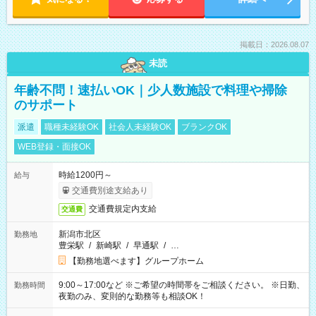
掲載日：2026.08.07
未読
年齢不問！速払いOK｜少人数施設で料理や掃除
のサポート
派遣
職種未経験OK
社会人未経験OK
ブランクOK
WEB登録・面接OK
時給1200円～
給与
交通費別途支給あり
交通費規定内支給
交通費
新潟市北区
勤務地
豊栄駅
/
新崎駅
/
早通駅
/
…
【勤務地選べます】グループホーム
9:00～17:00など ※ご希望の時間帯をご相談ください。 ※日勤、
勤務時間
夜勤のみ、変則的な勤務等も相談OK！