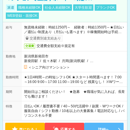
派遣
職種未経験OK
社会人未経験OK
大学生歓迎
ブランクOK
WEB登録・面接OK
無資格未経験：時給1250円～ 経験者：時給1350円～★日払い
給与
／週払い制度あり（月払いも選べます）※稼働開始時は手続き完
了次第のお支払いとなります。
交通費別途支給あり
交通費全額支給※規定有
交通費
新潟県新発田市
勤務地
新発田駅
/
佐々木駅
/
月岡(新潟県)駅
/
…
＜シニア向けマンション＞
★1日4時間～の時短シフトOK ★スタート時間選べます！ 7:00
勤務時間
～16:00 9:00～17:00 11:00～19:00 など 残業なし！ ※Wワーク
の場合、他のお仕事と合わせ週40時間超の就業はご案内できま
せん ※法令に基づき、週20時間以上勤務は社会保険への加入対
開始日はご相談ください！ ★急募 ★職場が気に入れば、長期
期間
象となります ※労働者派遣法（日雇い派遣の原則禁止）によ
でも働けます！
り、短時間・短期間の就業はご案内が難しい場合があります
日払いOK
/
履歴書不要
/
40～50代活躍中
/
副業・WワークOK
/
特徴
服装自由
/
シフト勤務
/
10名以上の大量募集
/
電話対応なし
/
パ
ソコンスキル不要
気になる！
応募する
詳細へ