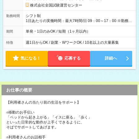
円の場合あり ・国家試験 7:00～13:30（休憩なし） 時給1,300
株式会社全国試験運営センター
円（役割手当＋100円）×6時間＝日収8,400円＋交通費 【試用期
間】試用期間なし
シフト制
勤務時間
1日あたりの実働時間：最大7時間/日 09：00～17：00 ※勤務時
間は 試験により異なります。
単発・1日のみOK / 短期（1ヶ月以内）
期間
週1日からOK / 副業・WワークOK / 10名以上の大量募集
特徴
気になる！
応募する
詳細へ
お仕事の概要
【利用者さんの当たり前の生活をサポート】
○移動のお手伝い
「ベッドから起き上がる」「イスに座る」「歩く」
といった日常的な動作が上手くできるように、
そばでサポートしてあげます。
○利用者さんのお話相手