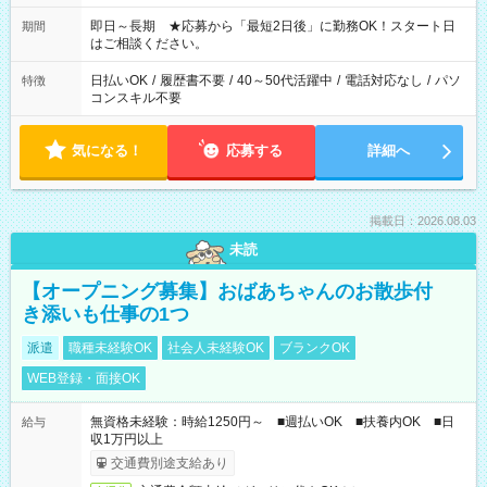
その他にも勤務時間多数！ 日勤のみ、残業なし、交替制など
ご希望を教えてください！
即日～長期 ★応募から「最短2日後」に勤務OK！スタート日
期間
はご相談ください。
日払いOK
/
履歴書不要
/
40～50代活躍中
/
電話対応なし
/
パソ
特徴
コンスキル不要
気になる！
応募する
詳細へ
掲載日：2026.08.03
未読
【オープニング募集】おばあちゃんのお散歩付
き添いも仕事の1つ
派遣
職種未経験OK
社会人未経験OK
ブランクOK
WEB登録・面接OK
無資格未経験：時給1250円～ ■週払いOK ■扶養内OK ■日
給与
収1万円以上
交通費別途支給あり