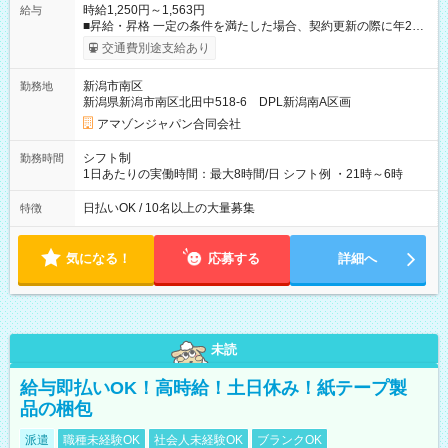
時給1,250円～1,563円
給与
■昇給・昇格 一定の条件を満たした場合、契約更新の際に年2回
まで昇給の機会があります。 ■正社員登用制度あり ※月末締/翌
交通費別途支給あり
月25日支払い ※時間外手当、別途支給 ※深夜割増賃金 (22:00～
翌5:00までは時給が25%UPします) ☆給与前払い制度有！
新潟市南区
勤務地
☆Amazon直雇用で安定して働けます！ 【試用期間】試用期間
新潟県新潟市南区北田中518-6 DPL新潟南A区画
あり 試用期間の長さ：1週間 雇用形態、給与は本採用時と同じ
です。
アマゾンジャパン合同会社
シフト制
勤務時間
1日あたりの実働時間：最大8時間/日 シフト例 ・21時～6時
日払いOK / 10名以上の大量募集
特徴
気になる！
応募する
詳細へ
未読
給与即払いOK！高時給！土日休み！紙テープ製
品の梱包
派遣
職種未経験OK
社会人未経験OK
ブランクOK