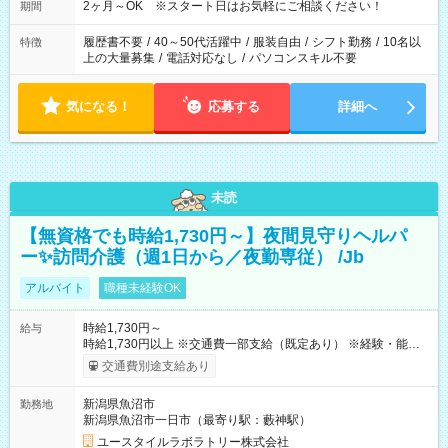
2ヶ月～OK ※スタート日はお気軽にご相談ください！
期間
履歴書不要
/
40～50代活躍中
/
服装自由
/
シフト勤務
/
10名以
特徴
上の大量募集
/
電話対応なし
/
パソコンスキル不要
気になる！
応募する
詳細へ
未読
【無資格でも時給1,730円～】夜間見守りヘルパ
ー✨訪問介護（週1日から／夜勤専従） /Jb
アルバイト
職種未経験OK
時給1,730円～
給与
時給1,730円以上 ※交通費一部支給（既定あり） ※経験・能力を
考慮して決定します 【収入例】 週1回勤務の場合：1,730円×8時
交通費別途支給あり
間×4回=5万5,360円 週3回勤務の場合：1,730円×8時間×12回
=16万6,080円 【試用期間】試用期間あり 試用期間の長さ：2ヶ
新潟県魚沼市
勤務地
月 ※ 雇用形態と給与に、本採用時と異なる部分があります。 雇
新潟県魚沼市一日市（最寄り駅：藪神駅）
用形態：本採用時と同じです。 給与：時給 1,480円以上
ユースタイルラボラトリー株式会社