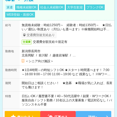
派遣
職種未経験OK
社会人未経験OK
大学生歓迎
ブランクOK
WEB登録・面接OK
無資格未経験：時給1250円～ 経験者：時給1350円～ ★日払
給与
い／週払い制度あり（月払いも選べます）※稼働開始時は手続き
完了次第のお支払いとなります。
交通費別途支給あり
交通費全額支給※規定有
交通費
新潟県長岡市
勤務地
北長岡駅
/
前川駅
/
越後岩塚駅
/
…
＜シニア向け施設＞
★1日4時間～の時短シフトOK ★スタート時間選べます！ 7:00
勤務時間
～16:00 9:00～17:00 11:00～19:00 など 残業なし！ ※Wワーク
の場合、他のお仕事と合わせ週40時間超の就業はご案内できま
せん ※法令に基づき、週20時間以上勤務は社会保険への加入対
開始日はご相談ください！ ★急募 ★職場が気に入れば、長期
期間
象となります ※労働者派遣法（日雇い派遣の原則禁止）によ
でも働けます！
り、短時間・短期間の就業はご案内が難しい場合があります
日払いOK
/
履歴書不要
/
40～50代活躍中
/
副業・WワークOK
/
特徴
服装自由
/
シフト勤務
/
10名以上の大量募集
/
電話対応なし
/
パ
ソコンスキル不要