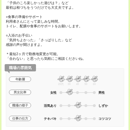
「子供のころ楽しかった遊びは？」など
最初は相づちをうつだけでも大丈夫ですよ。
○食事の準備やサポート
利用者さんにとって楽しみな時間。
トイレ、配膳や食事のサポートをお願いします。
○入浴のお手伝い
「気持ちよかった」「さっぱりした」など
感謝の声が聞けますよ。
＊最短2ヶ月で勤務地変更が可能。
「合わない」と思ったら気軽にご相談くださいね。
職場の雰囲気
年齢層
20代
30
40
50
60
男女比率
女性
男性
職場の様子
活気あり
しずか
仕事の仕方
テキパキ
コツコツ