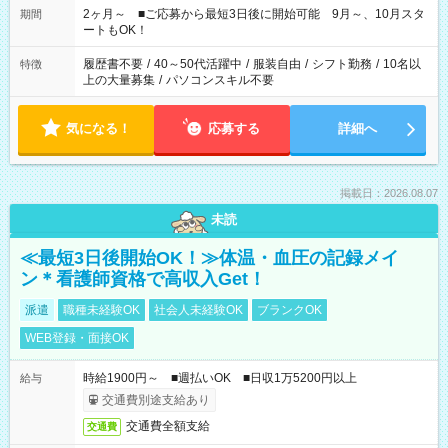
たい」 「できれば残業はしたくない」 など、ご希望があれば教
2ヶ月～ ■ご応募から最短3日後に開始可能 9月～、10月スタ
期間
えてくださいね。 ※Wワーク希望の方へ 今ご覧のお仕事で希望
ートもOK！
する勤務時間と、もう1つのお仕事の勤務時間。 合計で週40時
間を超える場合は応募できません
履歴書不要
/
40～50代活躍中
/
服装自由
/
シフト勤務
/
10名以
特徴
上の大量募集
/
パソコンスキル不要
気になる！
応募する
詳細へ
掲載日：2026.08.07
未読
≪最短3日後開始OK！≫体温・血圧の記録メイ
ン＊看護師資格で高収入Get！
派遣
職種未経験OK
社会人未経験OK
ブランクOK
WEB登録・面接OK
時給1900円～ ■週払いOK ■日収1万5200円以上
給与
交通費別途支給あり
交通費全額支給
交通費