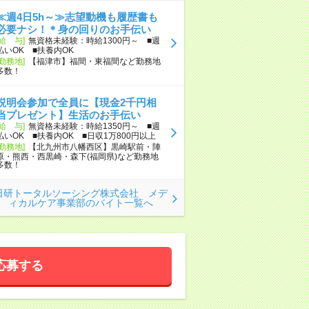
≪週4日5h～≫志望動機も履歴書も
必要ナシ！＊身の回りのお手伝い
[給 与]
無資格未経験：時給1300円～ ■週
払いOK ■扶養内OK
[勤務地]
【福津市】福間・東福間など勤務地
多数！
説明会参加で全員に【現金2千円相
当プレゼント】生活のお手伝い
[給 与]
無資格未経験：時給1350円～ ■週
払いOK ■扶養内OK ■日収1万800円以上
[勤務地]
【北九州市八幡西区】黒崎駅前・陣
原・熊西・西黒崎・森下(福岡県)など勤務地
多数！
日研トータルソーシング株式会社 メデ
ィカルケア事業部のバイト一覧へ
応募する