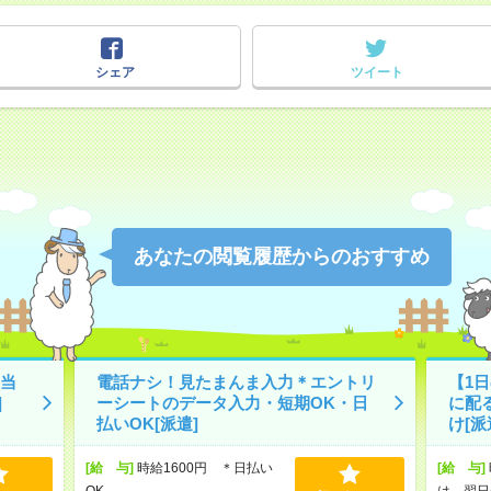
シェア
ツイート
あなたの閲覧履歴からのおすすめ
当
電話ナシ！見たまんま入力＊エントリ
【1
]
ーシートのデータ入力・短期OK・日
に配
払いOK[派遣]
け[派
[給 与]
時給1600円 ＊日払い
[給 与]
OK
は、翌日