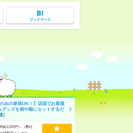
ブックマーク
日のみの単発OK！】店頭でお客様
るグッズを袋や箱にセットするだ
遣]
時給1200円～（弊社
が給料日！しかも、