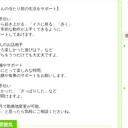
さんの当たり前の生活をサポート】
手伝い
から起き上がる」「イスに座る」「歩く」
日常的な動作が上手くできるように、
ポートしてあげます。
んのお話相手
ころ楽しかった遊びは？」など
づちをうつだけでも大丈夫ですよ。
備やサポート
んにとって楽しみな時間。
配膳や食事のサポートをお願いします。
手伝い
よかった」「さっぱりした」など
が聞けますよ。
月で勤務地変更が可能。
い」と思ったら気軽にご相談くださいね。
雰囲気