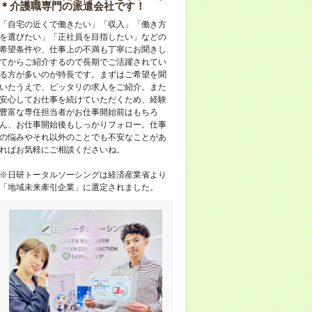
＊介護職専門の派遣会社です！
「自宅の近くで働きたい」「収入」「働き方
を選びたい」「正社員を目指したい」などの
希望条件や、仕事上の不満も丁寧にお聞きし
てからご紹介するので長期でご活躍されてい
る方が多いのが特長です。まずはご希望を聞
いたうえで、ピッタリの求人をご紹介。また
安心してお仕事を続けていただくため、経験
豊富な専任担当者がお仕事開始前はもちろ
ん、お仕事開始後もしっかりフォロー。仕事
の悩みやそれ以外のことでも不安なことがあ
ればお気軽にご相談くださいね。
※日研トータルソーシングは経済産業省より
「地域未来牽引企業」に選定されました。