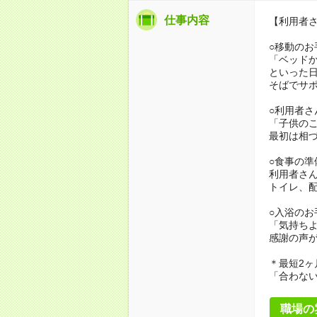
仕事内容
【利用者
○移動のお
「ベッド
といった
そばでサ
○利用者さ
「子供の
最初は相
○食事の準
利用者さ
トイレ、
○入浴のお
「気持ち
感謝の声
＊最短2ヶ
「合わな
職場の