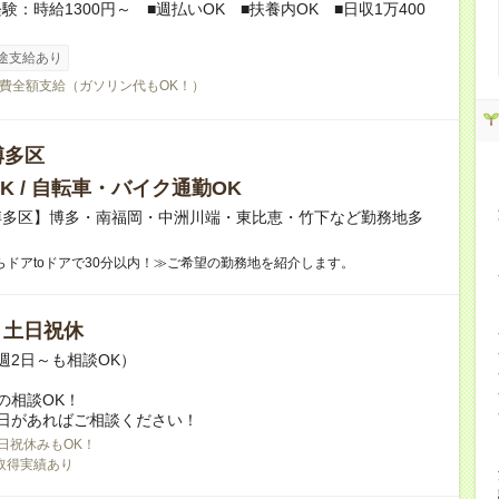
験：時給1300円～ ■週払いOK ■扶養内OK ■日収1万400
途支給あり
費全額支給（ガソリン代もOK！）
博多区
K / 自転車・バイク通勤OK
博多区】博多・南福岡・中洲川端・東比恵・竹下など勤務地多
らドアtoドアで30分以内！≫ご希望の勤務地を紹介します。
/ 土日祝休
週2日～も相談OK）
の相談OK！
日があればご相談ください！
日祝休みもOK！
取得実績あり