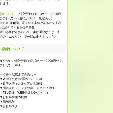
します。
ご来社登録でQUOカード2000円
ポイント！
分プレゼント♪週払いOK！（規定あり）
☆1981年創業。長く続く実績があるので安心
♪ご紹介できるお仕事多数！
選べる条件が多いって、実は重要なこと。安
心の「ニッケン」で一緒に働きましょう♪
登録について
★今ならご来社登録でQUOカード2000円分を
プレゼント中★
≪応募～就業までの流れ≫
▼Webまたはお電話にてご応募
▼日研メディカルケアから連絡
▼面談＆ヒアリングの後、スタッフ登録
（TEL登録、WEB登録もOKです！）
▼お仕事情報の提供
▼職場見学
▼お仕事スタート