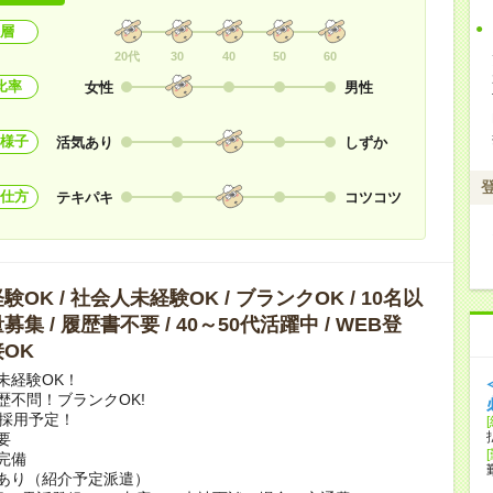
層
20代
30
40
50
60
比率
女性
男性
様子
活気あり
しずか
仕方
テキパキ
コツコツ
OK / 社会人未経験OK / ブランクOK / 10名以
集 / 履歴書不要 / 40～50代活躍中 / WEB登
OK
未経験OK！
歴不問！ブランクOK!
上採用予定！
要
完備
あり（紹介予定派遣）