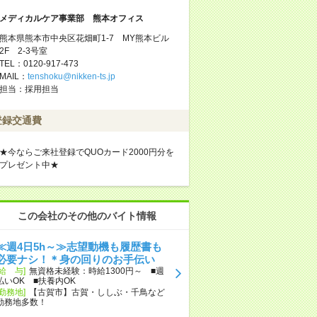
メディカルケア事業部 熊本オフィス
熊本県熊本市中央区花畑町1-7 MY熊本ビル
2F 2-3号室
TEL：0120-917-473
MAIL：
tenshoku@nikken-ts.jp
担当：採用担当
登録交通費
★今ならご来社登録でQUOカード2000円分を
プレゼント中★
この会社のその他のバイト情報
≪週4日5h～≫志望動機も履歴書も
必要ナシ！＊身の回りのお手伝い
[給 与]
無資格未経験：時給1300円～ ■週
払いOK ■扶養内OK
[勤務地]
【古賀市】古賀・ししぶ・千鳥など
勤務地多数！