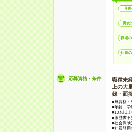
年齢
男女
職場の
仕事の
応募資格・条件
職種未経験
上の大量募
録・面接
■無資格・
■年齢・学
■10名以
■履歴書不
■社会保険
■社員登用