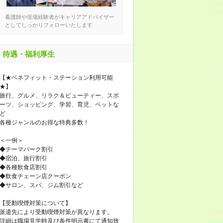
看護師や現場経験者がキャリアアドバイザー
としてしっかりフォローいたします
待遇・福利厚生
【★ベネフィット・ステーション利用可能
★】
旅行、グルメ、リラク＆ビューティー、スポ
ーツ、ショッピング、学習、育児、ペットな
ど
各種ジャンルのお得な特典多数！
＜一例＞
◆テーマパーク割引
◆宿泊、旅行割引
◆各種飲食店割引
◆飲食チェーン店クーポン
◆サロン、スパ、ジム割引など
【受動喫煙対策について】
派遣先により受動喫煙対策が異なります。
詳細は職場見学時及び条件明示書にて通知致