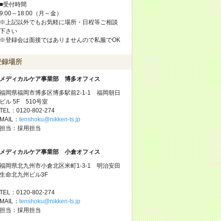
■受付時間
9:00～18:00（月～金）
※上記以外でもお気軽に場所・日程等ご相談
下さい
※登録会は面接ではありませんので私服でOK
登録場所
メディカルケア事業部 博多オフィス
福岡県福岡市博多区博多駅前2-1-1 福岡朝日
ビル 5F 510号室
TEL：0120-802-274
MAIL：
tenshoku@nikken-ts.jp
担当：採用担当
メディカルケア事業部 小倉オフィス
福岡県北九州市小倉北区米町1-3-1 明治安田
生命北九州ビル3F
TEL：0120-802-274
MAIL：
tenshoku@nikken-ts.jp
担当：採用担当