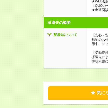
★WEB登
【QUOカ
★出張面
派遣先の概要
配属先について
【安心・
福祉のお
用中。シ
【受動喫
派遣先に
件明示書
気に