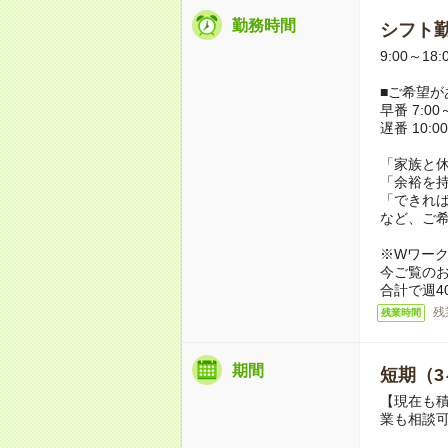
勤務時間
シフト勤
9:00～18
■ご希望が
早番 7:00～
遅番 10:00
「家族と
「余裕を
「できれ
など、ご
※Wワー
今ご覧の
合計で週4
残
残業時間
期間
短期（3
【現在も積
業も相談