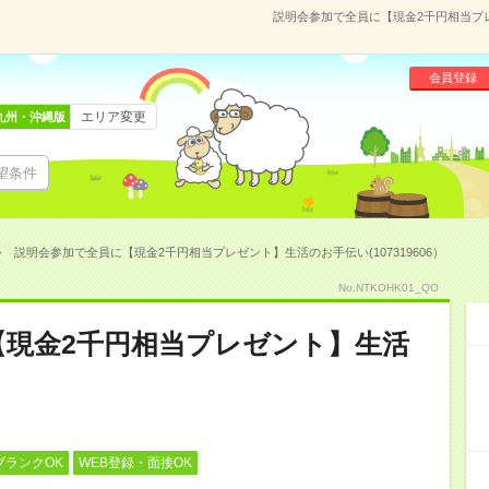
説明会参加で全員に【現金2千円相当プレ
会員登録
エリア変更
九州・沖縄版
望条件
説明会参加で全員に【現金2千円相当プレゼント】生活のお手伝い(107319606）
No.NTKOHK01_QO
【現金2千円相当プレゼント】生活
ブランクOK
WEB登録・面接OK