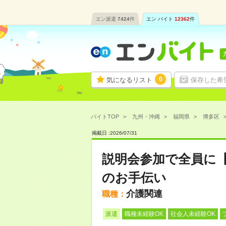
エン派遣
7424
件
エン バイト
12362
件
0
気になるリスト
保存した希
バイトTOP
九州・沖縄
福岡県
博多区
掲載日 :
2026
/
07
/
31
説明会参加で全員に
のお手伝い
介護関連
職種：
派遣
職種未経験OK
社会人未経験OK