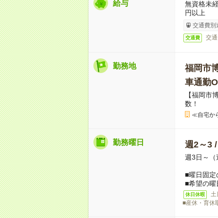
給与
無資格未経
円以上
交通費別
交通
交通費
勤務地
福岡市
車通勤O
【福岡市
数！
≪自宅か
勤務曜日
週2～3 
週3日～（
■曜日固定
■希望の曜
土
休日休暇
■産休・育休