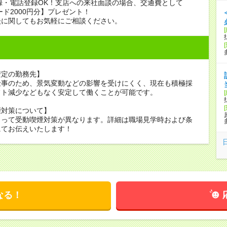
録・電話登録OK！支店への来社面談の場合、交通費として
ード2000円分】プレゼント！
談に関してもお気軽にご相談ください。
安定の勤務先】
仕事のため、景気変動などの影響を受けにくく、現在も積極採
フト減少などもなく安定して働くことが可能です。
煙対策について】
よって受動喫煙対策が異なります。詳細は職場見学時および条
にてお伝えいたします！
なる！