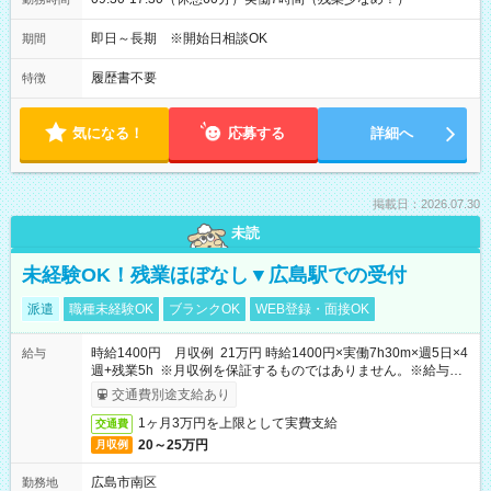
即日～長期 ※開始日相談OK
期間
履歴書不要
特徴
気になる！
応募する
詳細へ
掲載日：2026.07.30
未読
未経験OK！残業ほぼなし▼広島駅での受付
派遣
職種未経験OK
ブランクOK
WEB登録・面接OK
時給1400円 月収例 21万円 時給1400円×実働7h30m×週5日×4
給与
週+残業5h ※月収例を保証するものではありません。※給与即
受取りサービス利用可（利用条件有）
交通費別途支給あり
1ヶ月3万円を上限として実費支給
交通費
20～25万円
月収例
広島市南区
勤務地