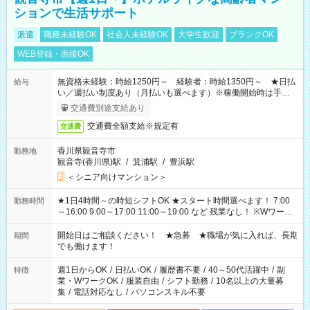
ションで生活サポート
派遣
職種未経験OK
社会人未経験OK
大学生歓迎
ブランクOK
WEB登録・面接OK
無資格未経験：時給1250円～ 経験者：時給1350円～ ★日払
給与
い／週払い制度あり（月払いも選べます）※稼働開始時は手続き
完了次第のお支払いとなります。
交通費別途支給あり
交通費全額支給※規定有
交通費
香川県観音寺市
勤務地
観音寺(香川県)駅
/
箕浦駅
/
豊浜駅
＜シニア向けマンション＞
★1日4時間～の時短シフトOK ★スタート時間選べます！ 7:00
勤務時間
～16:00 9:00～17:00 11:00～19:00 など 残業なし！ ※Wワーク
の場合、他のお仕事と合わせ週40時間超の就業はご案内できま
せん ※法令に基づき、週20時間以上勤務は社会保険への加入対
開始日はご相談ください！ ★急募 ★職場が気に入れば、長期
期間
象となります ※労働者派遣法（日雇い派遣の原則禁止）によ
でも働けます！
り、短時間・短期間の就業はご案内が難しい場合があります
週1日からOK
/
日払いOK
/
履歴書不要
/
40～50代活躍中
/
副
特徴
業・WワークOK
/
服装自由
/
シフト勤務
/
10名以上の大量募
集
/
電話対応なし
/
パソコンスキル不要