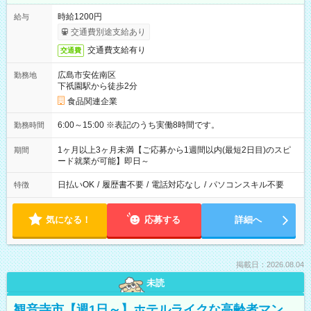
時給1200円
給与
交通費別途支給あり
交通費支給有り
交通費
広島市安佐南区
勤務地
下祇園駅から徒歩2分
食品関連企業
6:00～15:00 ※表記のうち実働8時間です。
勤務時間
1ヶ月以上3ヶ月未満【ご応募から1週間以内(最短2日目)のスピ
期間
ード就業が可能】即日～
日払いOK
/
履歴書不要
/
電話対応なし
/
パソコンスキル不要
特徴
気になる！
応募する
詳細へ
掲載日：2026.08.04
未読
観音寺市【週1日～】ホテルライクな高齢者マン