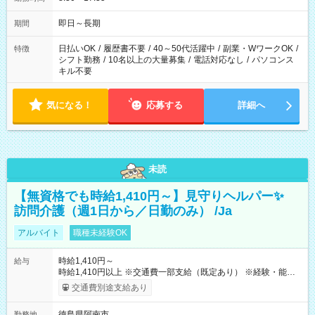
即日～長期
期間
日払いOK
/
履歴書不要
/
40～50代活躍中
/
副業・WワークOK
/
特徴
シフト勤務
/
10名以上の大量募集
/
電話対応なし
/
パソコンス
キル不要
気になる！
応募する
詳細へ
未読
【無資格でも時給1,410円～】見守りヘルパー✨
訪問介護（週1日から／日勤のみ） /Ja
アルバイト
職種未経験OK
時給1,410円～
給与
時給1,410円以上 ※交通費一部支給（既定あり） ※経験・能力を
考慮して決定します 【収入例】 週1回勤務の場合：1,410円×8時
交通費別途支給あり
間×4回=4万5,120円 週3回勤務の場合：1,410円×8時間×12回
=13万5,360円 週5回勤務の場合：1,410円×8時間×20回=22万
徳島県阿南市
勤務地