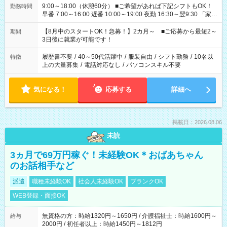
9:00～18:00（休憩60分） ■ご希望があれば下記シフトもOK！
勤務時間
早番 7:00～16:00 遅番 10:00～19:00 夜勤 16:30～翌9:30 「家族
と休みを合わせたい」 「余裕を持って夕飯の準備がしたい」
「できれば残業はしたくない」 など、ご希望を教えてください
【8月中のスタートOK！急募！】2カ月～ ■ご応募から最短2～
期間
ね。 ※Wワーク希望の方へ 今ご覧のお仕事で希望する勤務時間
3日後に就業が可能です！
と、もう1つのお仕事の勤務時間。 合計で週40時間を超える場
合は応募できません。
履歴書不要
/
40～50代活躍中
/
服装自由
/
シフト勤務
/
10名以
特徴
上の大量募集
/
電話対応なし
/
パソコンスキル不要
気になる！
応募する
詳細へ
掲載日：2026.08.06
未読
3ヵ月で69万円稼ぐ！未経験OK＊おばあちゃん
のお話相手など
派遣
職種未経験OK
社会人未経験OK
ブランクOK
WEB登録・面接OK
無資格の方：時給1320円～1650円 / 介護福祉士：時給1600円～
給与
2000円 / 初任者以上：時給1450円～1812円