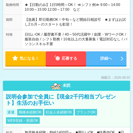
★【日勤のみ】1日5時間～OK！ ≪シフト例≫ 9:00～14:00
勤務時間
10:00～15:00 12:00～17:00 など
【急募】即日勤務OK！中旬～など開始日相談可 ★まずはお試
期間
し2カ月～のスタートも歓迎！
日払いOK
/
履歴書不要
/
40～50代活躍中
/
副業・WワークOK
/
特徴
服装自由
/
シフト勤務
/
10名以上の大量募集
/
電話対応なし
/
パ
ソコンスキル不要
気になる！
応募する
詳細へ
掲載日：2026.08.03
未読
説明会参加で全員に【現金2千円相当プレゼン
ト】生活のお手伝い
派遣
職種未経験OK
社会人未経験OK
ブランクOK
WEB登録・面接OK
無資格未経験：時給1400円～ ■週払いOK ■扶養内OK ■日
給与