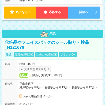
副業・WワークOK
特徴
憩なし） ・10時00分～15時00分（休憩なし） ※柔軟にシフト
調整の相談可能です！ ※日・祝日は定休日となります。
気になる！
応募する
詳細へ
未読
化粧品やフェイスパックのシール貼り・検品
_H121676
派遣
職種未経験OK
社会人未経験OK
ブランクOK
時給1,450円
給与
交通費別途支給あり
上限あり(月額)30、000円
交通費
岡山市東区
勤務地
瀬戸駅から車8分
/
香登駅から車13分
/
長船駅から車12分
/
…
大手化粧品製造メーカー
8:30～17:35
勤務時間