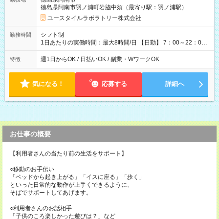
5,600円 【試用期間】試用期間あり 試用期間の長さ：2ヶ月
徳島県阿南市羽ノ浦町岩脇中須（最寄り駅：羽ノ浦駅）
※ 雇用形態と給与に、本採用時と異なる部分があります。 雇用
形態：本採用時と同じです。 給与：時給 1,050円以上
ユースタイルラボラトリー株式会社
シフト制
勤務時間
1日あたりの実働時間：最大8時間/日 【日勤】 7：00～22：00
の間で8時間勤務（休憩時間は法定通り） ※週1日～OK ／ 夜勤
なし ＊＊ 勤務時間例 ＊＊ ■8時から17時 ■9時から18時 ■10
週1日からOK / 日払いOK / 副業・WワークOK
特徴
時から19時 ■12時から21時 など ※訪問先により変動 ※曜日固
定（毎週同じ曜日勤務）
気になる！
応募する
詳細へ
お仕事の概要
【利用者さんの当たり前の生活をサポート】
○移動のお手伝い
「ベッドから起き上がる」「イスに座る」「歩く」
といった日常的な動作が上手くできるように、
そばでサポートしてあげます。
○利用者さんのお話相手
「子供のころ楽しかった遊びは？」など