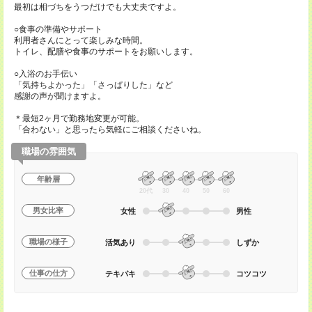
最初は相づちをうつだけでも大丈夫ですよ。
○食事の準備やサポート
利用者さんにとって楽しみな時間。
トイレ、配膳や食事のサポートをお願いします。
○入浴のお手伝い
「気持ちよかった」「さっぱりした」など
感謝の声が聞けますよ。
＊最短2ヶ月で勤務地変更が可能。
「合わない」と思ったら気軽にご相談くださいね。
職場の雰囲気
年齢層
20代
30
40
50
60
男女比率
女性
男性
職場の様子
活気あり
しずか
仕事の仕方
テキパキ
コツコツ