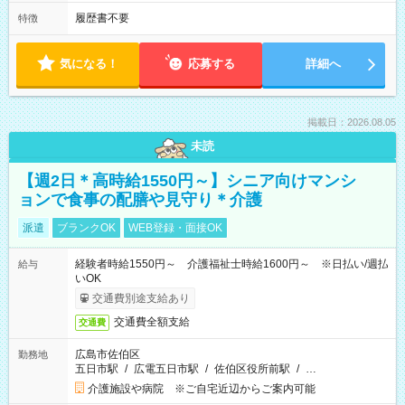
履歴書不要
特徴
気になる！
応募する
詳細へ
掲載日：2026.08.05
未読
【週2日＊高時給1550円～】シニア向けマンシ
ョンで食事の配膳や見守り＊介護
派遣
ブランクOK
WEB登録・面接OK
経験者時給1550円～ 介護福祉士時給1600円～ ※日払い/週払
給与
いOK
交通費別途支給あり
交通費全額支給
交通費
広島市佐伯区
勤務地
五日市駅
/
広電五日市駅
/
佐伯区役所前駅
/
…
介護施設や病院 ※ご自宅近辺からご案内可能