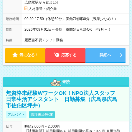
広島駅駅から徒歩1分
人材派遣・紹介業
09:20-17:50（休憩60分）実働7時間30分（残業少なめ！）
勤務時間
2026年09月01日～長期 ※開始日相談OK ※9月～！
期間
履歴書不要
/
シフト勤務
特徴
気になる！
応募する
詳細へ
未読
無資格未経験WワークOK！NPO法人スタッフ
日常生活アシスタント 日勤募集（広島県広島
市佐伯区坪井）
アルバイト
職種未経験OK
時給2,000円～2,000円
給与
【試用期間】試用期間あり 試用期間の長さ：3ヶ月 雇用形態、