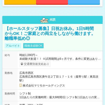
未読
【ホールスタッフ募集】日祝お休み。1日5時間
からOK！ご家庭との両立をしながら働けます。
離職率低め◎
アルバイト
職種未経験OK
時給1,090円～
給与
未経験大歓迎！！ ※試用期間は6ヶ月です。条件に変更はありま
せん。 【試用期間】試用期間あり 試用期間の長さ：6ヶ月 雇用
交通費別途支給あり
形態、給与は本採用時と同じです。
広島市西区
勤務地
広島県広島市西区庚午北２丁目１７－１６（最寄り駅：東高須
駅）
株式会社マリモホールディングス
シフト制
勤務時間
1日あたりの実働時間：最大6時間/日 シフト制 1日あたりの実働
時間：5~6時間 週：2～4日（週20時間未満で歓迎） （例） ・
08時00分～13時00分（休憩なし） ・09時00分～14時00分（休