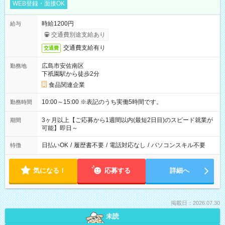
WEB登録・面接OK
時給1200円
給与
交通費別途支給あり
交通費支給有り
交通費
広島市安佐南区
勤務地
下祇園駅から徒歩2分
食品関連企業
10:00～15:00 ※表記のうち実働5時間です。
勤務時間
3ヶ月以上【ご応募から1週間以内(最短2日目)のスピード就業が
期間
可能】即日～
日払いOK
/
履歴書不要
/
電話対応なし
/
パソコンスキル不要
特徴
気になる！
応募する
詳細へ
掲載日：2026.07.30
未読