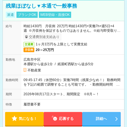
残業ほぼなし▼本通で一般事務
派遣
ブランクOK
WEB登録・面接OK
時給1430円 月収例 20万円 時給1430円×実働7h×週5日×4
給与
週 ※月収例を保証するものではありません。※給与即受取りサ
ービス利用可（利用条件有）
交通費別途支給あり
1ヶ月3万円を上限として実費支給
交通費
20～25万円
月収例
広島市中区
勤務地
本通駅から徒歩1分
/
紙屋町西駅から徒歩5分
不動産業
09:45-17:45（休憩60分）実働7時間（残業少なめ！） 勤務時間
勤務時間
を下記の範囲で調整することも可能です。 ・勤務開始時間
09:45～12:30 ・勤務終了時間 15:45～18:30 ・実働 05:00～
07:45
2026年08月17日スタート、期間限定 ※8月～！
期間
履歴書不要
特徴
気になる！
応募する
詳細へ