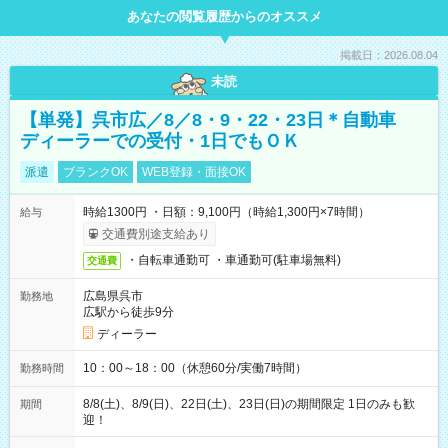
あなたの閲覧履歴からのオススメ
掲載日：2026.08.04
未読
【単発】呉市広／8／8・9・22・23日＊自動車
ディーラーでの受付・1日でもＯＫ
派遣
ブランクOK
WEB登録・面接OK
時給1300円 ・日額：9,100円（時給1,300円×7時間）
給与
交通費別途支給あり
・自転車通勤可 ・車通勤可(駐車場無料)
交通費
広島県呉市
勤務地
広駅から徒歩9分
ディーラー
10：00～18：00（休憩60分/実働7時間）
勤務時間
8/8(土)、8/9(日)、22日(土)、23日(日)の期間限定 1日のみも歓
期間
迎！