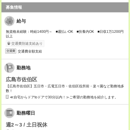
募集情報
給与
無資格未経験：時給1400円～ ■週払いOK ■扶養内OK ■日収1万1200円
以上
交通費別途支給あり
交通費全額支給
交通費
勤務地
広島市佐伯区
【広島市佐伯区】五日市・広電五日市・佐伯区役所前・楽々園など勤務地多
数！
≪自宅からドアtoドアで30分以内！≫ご希望の勤務地を紹介します。
勤務曜日
週2～3 / 土日祝休