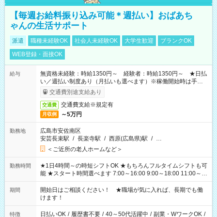
【毎週お給料振り込み可能＊週払い】おばあち
ゃんの生活サポート
派遣
職種未経験OK
社会人未経験OK
大学生歓迎
ブランクOK
WEB登録・面接OK
無資格未経験：時給1350円～ 経験者：時給1350円～ ★日払
給与
い／週払い制度あり（月払いも選べます）※稼働開始時は手続き
完了次第のお支払いとなります。
交通費別途支給あり
交通費支給※規定有
交通費
～5万円
月収例
広島市安佐南区
勤務地
安芸長束駅
/
長楽寺駅
/
西原(広島県)駅
/
…
＜ご近所の老人ホームなど＞
★1日4時間～の時短シフトOK ★もちろんフルタイムシフトも可
勤務時間
能 ★スタート時間選べます 7:00～16:00 9:00～18:00 11:00～
20:00 など 残業なし！ ※Wワークの場合、他のお仕事と合わせ
週40時間超の就業はご案内できません ※法令に基づき、週20時
開始日はご相談ください！ ★職場が気に入れば、長期でも働
期間
間以上勤務は社会保険への加入対象となります ※労働者派遣法
けます！
（日雇い派遣の原則禁止）により、短時間・短期間の就業はご
案内が難しい場合があります
日払いOK
/
履歴書不要
/
40～50代活躍中
/
副業・WワークOK
/
特徴