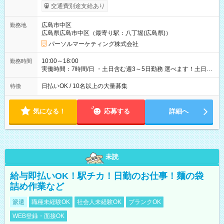
期間】試用期間なし
交通費別途支給あり
広島市中区
勤務地
広島県広島市中区（最寄り駅：八丁堀(広島県)）
パーソルマーケティング株式会社
10:00～18:00
勤務時間
実働時間：7時間/日 ・土日含む週3～5日勤務 選べます！土日も
休みやすい！ ・残業は有りません！
日払いOK / 10名以上の大量募集
特徴
気になる！
応募する
詳細へ
未読
給与即払いOK！駅チカ！日勤のお仕事！麺の袋
詰め作業など
派遣
職種未経験OK
社会人未経験OK
ブランクOK
WEB登録・面接OK