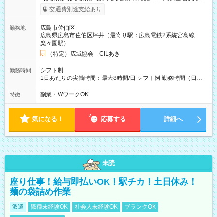
給与は本採用時と同じです。
交通費別途支給あり
広島市佐伯区
勤務地
広島県広島市佐伯区坪井（最寄り駅：広島電鉄2系統宮島線
楽々園駅）
（特定）広域協会 CILあき
シフト制
勤務時間
1日あたりの実働時間：最大8時間/日 シフト例 勤務時間（日
勤）・8時～18時 （実働時間8時間 待機休憩2時間）（日勤1回
あたりの給与 2万円）
副業・WワークOK
特徴
気になる！
応募する
詳細へ
未読
座り仕事！給与即払いOK！駅チカ！土日休み！
麺の袋詰め作業
派遣
職種未経験OK
社会人未経験OK
ブランクOK