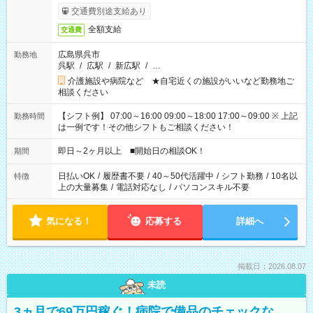
交通費別途支給あり
全額支給
交通費
広島県呉市
勤務地
呉駅
/
広駅
/
新広駅
/
…
介護施設や病院など ★自宅近くの施設がいいなど勤務地ご
相談ください
【シフト例】 07:00～16:00 09:00～18:00 17:00～09:00 ※ 上記
勤務時間
は一例です！その他シフトもご相談ください！
即日～2ヶ月以上 ■開始日の相談OK！
期間
日払いOK
/
履歴書不要
/
40～50代活躍中
/
シフト勤務
/
10名以
特徴
上の大量募集
/
電話対応なし
/
パソコンスキル不要
気になる！
応募する
詳細へ
掲載日：2026.08.07
未読
3ヵ月で69万円稼ぐ！病院で備品のチェックな