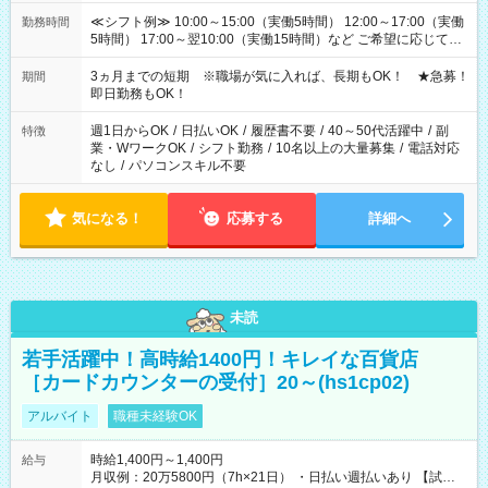
≪シフト例≫ 10:00～15:00（実働5時間） 12:00～17:00（実働
勤務時間
5時間） 17:00～翌10:00（実働15時間）など ご希望に応じて、
働く時間は調整できます！ お気軽に担当へ相談ください！
3ヵ月までの短期 ※職場が気に入れば、長期もOK！ ★急募！
期間
即日勤務もOK！
週1日からOK
/
日払いOK
/
履歴書不要
/
40～50代活躍中
/
副
特徴
業・WワークOK
/
シフト勤務
/
10名以上の大量募集
/
電話対応
なし
/
パソコンスキル不要
気になる！
応募する
詳細へ
未読
若手活躍中！高時給1400円！キレイな百貨店
［カードカウンターの受付］20～(hs1cp02)
アルバイト
職種未経験OK
時給1,400円～1,400円
給与
月収例：20万5800円（7h×21日） ・日払い週払いあり 【試用