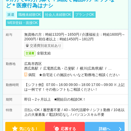
ど＊医療行為はナシ
派遣
職種未経験OK
社会人未経験OK
ブランクOK
WEB登録・面接OK
無資格の方：時給1320円～1650円 / 介護福祉士：時給1600円～
給与
2000円 / 初任者以上：時給1450円～1812円
交通費別途支給あり
全額支給
交通費
広島市西区
勤務地
西広島駅
/
広電西広島・己斐駅
/
横川(広島県)駅
/
…
病院 ★自宅近くの施設がいいなど勤務地ご相談ください
【シフト例】 07:00～16:00 09:00～18:00 17:00～09:00 ※ 上記
勤務時間
は一例です！その他シフトもご相談ください！
即日～2ヶ月以上 ■開始日の相談OK！
期間
日払いOK
/
履歴書不要
/
40～50代活躍中
/
シフト勤務
/
10名以
特徴
上の大量募集
/
電話対応なし
/
パソコンスキル不要
気になる！
応募する
詳細へ