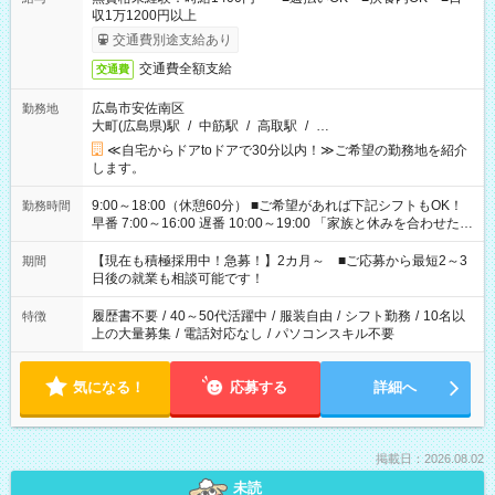
収1万1200円以上
交通費別途支給あり
交通費全額支給
交通費
広島市安佐南区
勤務地
大町(広島県)駅
/
中筋駅
/
高取駅
/
…
≪自宅からドアtoドアで30分以内！≫ご希望の勤務地を紹介
します。
9:00～18:00（休憩60分） ■ご希望があれば下記シフトもOK！
勤務時間
早番 7:00～16:00 遅番 10:00～19:00 「家族と休みを合わせた
い」 「余裕を持って夕飯の準備がしたい」 「できれば残業はし
たくない」 など、ご希望を教えてくださいね。 ※Wワーク希望
【現在も積極採用中！急募！】2カ月～ ■ご応募から最短2～3
期間
の方へ 今ご覧のお仕事で希望する勤務時間と、もう1つのお仕事
日後の就業も相談可能です！
の勤務時間。 合計で週40時間を超える場合は応募できません。
履歴書不要
/
40～50代活躍中
/
服装自由
/
シフト勤務
/
10名以
特徴
上の大量募集
/
電話対応なし
/
パソコンスキル不要
気になる！
応募する
詳細へ
掲載日：2026.08.02
未読