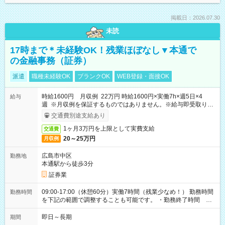
掲載日：2026.07.30
未読
17時まで＊未経験OK！残業ほぼなし▼本通で
の金融事務（証券）
派遣
職種未経験OK
ブランクOK
WEB登録・面接OK
時給1600円 月収例 22万円 時給1600円×実働7h×週5日×4
給与
週 ※月収例を保証するものではありません。※給与即受取りサ
ービス利用可（利用条件有）
交通費別途支給あり
1ヶ月3万円を上限として実費支給
交通費
20～25万円
月収例
広島市中区
勤務地
本通駅から徒歩3分
証券業
09:00-17:00（休憩60分）実働7時間（残業少なめ！） 勤務時間
勤務時間
を下記の範囲で調整することも可能です。 ・勤務終了時間
15:30～17:00 ・実働 05:30～07:00
即日～長期
期間