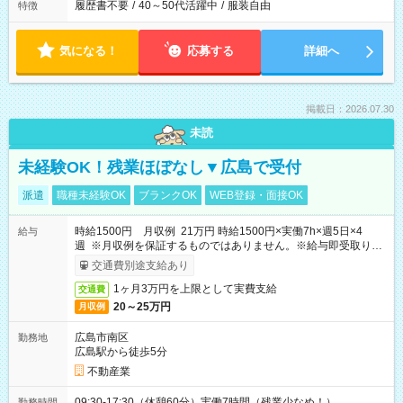
履歴書不要
/
40～50代活躍中
/
服装自由
特徴
気になる！
応募する
詳細へ
掲載日：2026.07.30
未読
未経験OK！残業ほぼなし▼広島で受付
派遣
職種未経験OK
ブランクOK
WEB登録・面接OK
時給1500円 月収例 21万円 時給1500円×実働7h×週5日×4
給与
週 ※月収例を保証するものではありません。※給与即受取りサ
ービス利用可（利用条件有）
交通費別途支給あり
1ヶ月3万円を上限として実費支給
交通費
20～25万円
月収例
広島市南区
勤務地
広島駅から徒歩5分
不動産業
09:30-17:30（休憩60分）実働7時間（残業少なめ！）
勤務時間