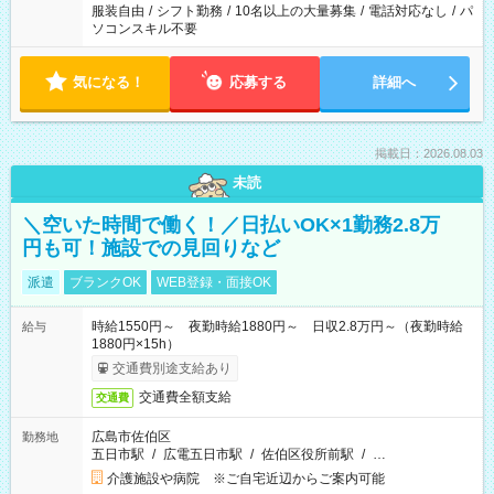
服装自由
/
シフト勤務
/
10名以上の大量募集
/
電話対応なし
/
パ
ソコンスキル不要
気になる！
応募する
詳細へ
掲載日：2026.08.03
未読
＼空いた時間で働く！／日払いOK×1勤務2.8万
円も可！施設での見回りなど
派遣
ブランクOK
WEB登録・面接OK
時給1550円～ 夜勤時給1880円～ 日収2.8万円～（夜勤時給
給与
1880円×15h）
交通費別途支給あり
交通費全額支給
交通費
広島市佐伯区
勤務地
五日市駅
/
広電五日市駅
/
佐伯区役所前駅
/
…
介護施設や病院 ※ご自宅近辺からご案内可能