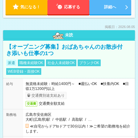
気になる！
応募する
詳細へ
掲載日：2026.08.05
未読
【オープニング募集】おばあちゃんのお散歩付
き添いも仕事の1つ
派遣
職種未経験OK
社会人未経験OK
ブランクOK
WEB登録・面接OK
無資格未経験：時給1400円～ ■週払いOK ■扶養内OK ■日
給与
収1万1200円以上
交通費別途支給あり
交通費全額支給
交通費
広島市安佐南区
勤務地
大町(広島県)駅
/
中筋駅
/
高取駅
/
…
≪自宅からドアtoドアで30分以内！≫ご希望の勤務地を紹介
します。