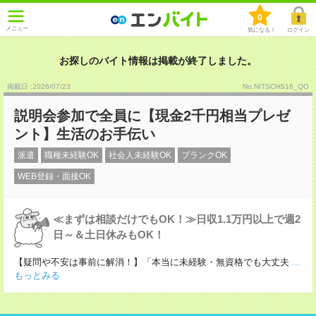
0
メニュー
気になる！
ログイン
お探しのバイト情報は掲載が終了しました。
掲載日 :2026
/
07
/
23
No.NITSCHS16_QO
説明会参加で全員に【現金2千円相当プレゼ
ント】生活のお手伝い
派遣
職種未経験OK
社会人未経験OK
ブランクOK
WEB登録・面接OK
≪まずは相談だけでもOK！≫日収1.1万円以上で週2
日～＆土日休みもOK！
【疑問や不安は事前に解消！】「本当に未経験・無資格でも大丈夫
...
もっとみる