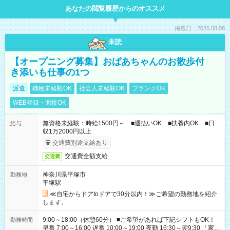
あなたの閲覧履歴からのオススメ
掲載日：2026.08.08
未読
【オープニング募集】おばあちゃんのお散歩付
き添いも仕事の1つ
派遣
職種未経験OK
社会人未経験OK
ブランクOK
WEB登録・面接OK
無資格未経験：時給1500円～ ■週払いOK ■扶養内OK ■日
給与
収1万2000円以上
交通費別途支給あり
交通費全額支給
交通費
神奈川県平塚市
勤務地
平塚駅
≪自宅からドアtoドアで30分以内！≫ご希望の勤務地を紹介
します。
9:00～18:00（休憩60分） ■ご希望があれば下記シフトもOK！
勤務時間
早番 7:00～16:00 遅番 10:00～19:00 夜勤 16:30～翌9:30 「家族