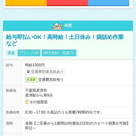
未読
給与即払いOK！高時給！土日休み！袋詰め作業
など
派遣
ブランクOK
WEB登録・面接OK
時給1500円
給与
交通費別途支給あり
交通費支給有り
交通費
千葉県君津市
勤務地
君津駅から車9分
その他製造
8:30～17:00 ※表記のうち実働7時間45分です。
勤務時間
長期【ご応募から1週間以内(最短2日目)のスピード就業が可能】
期間
即日～