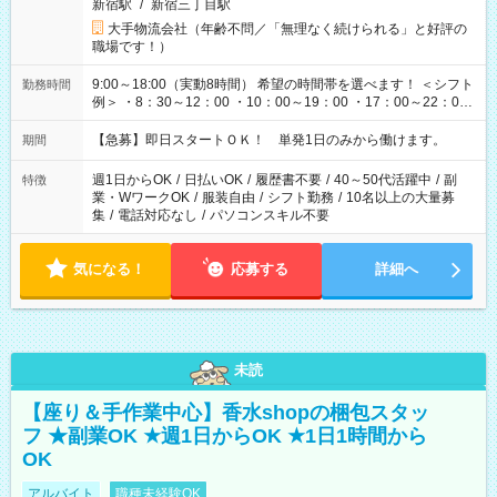
新宿駅
/
新宿三丁目駅
大手物流会社（年齢不問／「無理なく続けられる」と好評の
職場です！）
9:00～18:00（実動8時間） 希望の時間帯を選べます！ ＜シフト
勤務時間
例＞ ・8：30～12：00 ・10：00～19：00 ・17：00～22：00
・13：00～22：00 ・22：00～翌6：00 など
【急募】即日スタートＯＫ！ 単発1日のみから働けます。
期間
週1日からOK
/
日払いOK
/
履歴書不要
/
40～50代活躍中
/
副
特徴
業・WワークOK
/
服装自由
/
シフト勤務
/
10名以上の大量募
集
/
電話対応なし
/
パソコンスキル不要
気になる！
応募する
詳細へ
未読
【座り＆手作業中心】香水shopの梱包スタッ
フ ★副業OK ★週1日からOK ★1日1時間から
OK
アルバイト
職種未経験OK