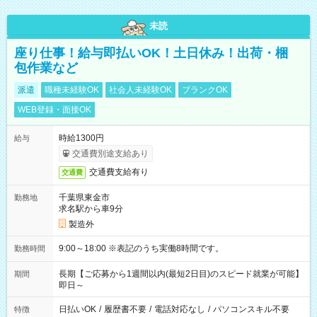
未読
座り仕事！給与即払いOK！土日休み！出荷・梱
包作業など
派遣
職種未経験OK
社会人未経験OK
ブランクOK
WEB登録・面接OK
時給1300円
給与
交通費別途支給あり
交通費支給有り
交通費
千葉県東金市
勤務地
求名駅から車9分
製造外
9:00～18:00 ※表記のうち実働8時間です。
勤務時間
長期【ご応募から1週間以内(最短2日目)のスピード就業が可能】
期間
即日～
日払いOK
/
履歴書不要
/
電話対応なし
/
パソコンスキル不要
特徴