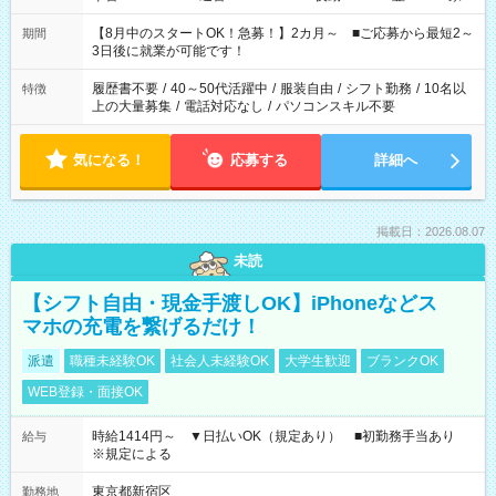
と休みを合わせたい」 「余裕を持って夕飯の準備がしたい」
「できれば残業はしたくない」 など、ご希望を教えてください
【8月中のスタートOK！急募！】2カ月～ ■ご応募から最短2～
期間
ね。 ※Wワーク希望の方へ 今ご覧のお仕事で希望する勤務時間
3日後に就業が可能です！
と、もう1つのお仕事の勤務時間。 合計で週40時間を超える場
合は応募できません。
履歴書不要
/
40～50代活躍中
/
服装自由
/
シフト勤務
/
10名以
特徴
上の大量募集
/
電話対応なし
/
パソコンスキル不要
気になる！
応募する
詳細へ
掲載日：2026.08.07
未読
【シフト自由・現金手渡しOK】iPhoneなどス
マホの充電を繋げるだけ！
派遣
職種未経験OK
社会人未経験OK
大学生歓迎
ブランクOK
WEB登録・面接OK
時給1414円～ ▼日払いOK（規定あり） ■初勤務手当あり
給与
※規定による
東京都新宿区
勤務地