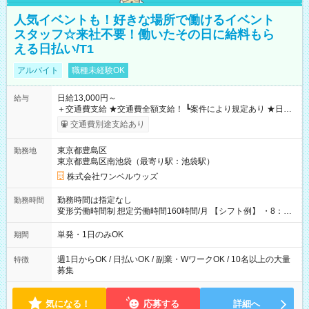
人気イベントも！好きな場所で働けるイベント
スタッフ☆来社不要！働いたその日に給料もら
える日払い/T1
アルバイト
職種未経験OK
日給13,000円～
給与
＋交通費支給 ★交通費全額支給！ ┗案件により規定あり ★日払
いOK！（規定あり） ┗働いたその日に現金GET♪ お仕事後はコ
交通費別途支給あり
ンビニATMから 日払い分を引き落とせます！ 【試用期間】試
用期間なし
東京都豊島区
勤務地
東京都豊島区南池袋（最寄り駅：池袋駅）
株式会社ワンベルウッズ
勤務時間は指定なし
勤務時間
変形労働時間制 想定労働時間160時間/月 【シフト例】 ・8：00
～21：00
単発・1日のみOK
期間
週1日からOK / 日払いOK / 副業・WワークOK / 10名以上の大量
特徴
募集
気になる！
応募する
詳細へ