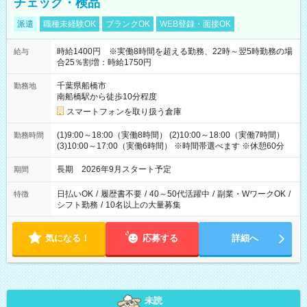
チェック・検品
派遣
職種未経験OK
ブランクOK
WEB登録・面接OK
時給1400円 ※実働8時間を超える勤務、22時～翌5時勤務の場
給与
合25％割増：時給1750円
千葉県船橋市
勤務地
南船橋駅から徒歩10分程度
スマートフォンを取り扱う倉庫
(1)9:00～18:00（実働8時間） (2)10:00～18:00（実働7時間）
勤務時間
(3)10:00～17:00（実働6時間） ※時間帯選べます ※休憩60分
長期 2026年9月スタート予定
期間
日払いOK
/
履歴書不要
/
40～50代活躍中
/
副業・WワークOK
/
特徴
シフト勤務
/
10名以上の大量募集
気になる！
応募する
詳細へ
未読