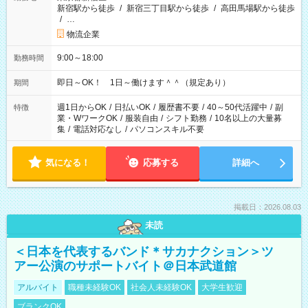
新宿駅から徒歩
/
新宿三丁目駅から徒歩
/
高田馬場駅から徒歩
/
…
物流企業
9:00～18:00
勤務時間
即日～OK！ 1日～働けます＾＾（規定あり）
期間
週1日からOK
/
日払いOK
/
履歴書不要
/
40～50代活躍中
/
副
特徴
業・WワークOK
/
服装自由
/
シフト勤務
/
10名以上の大量募
集
/
電話対応なし
/
パソコンスキル不要
気になる！
応募する
詳細へ
掲載日：2026.08.03
未読
＜日本を代表するバンド＊サカナクション＞ツ
アー公演のサポートバイト＠日本武道館
アルバイト
職種未経験OK
社会人未経験OK
大学生歓迎
ブランクOK