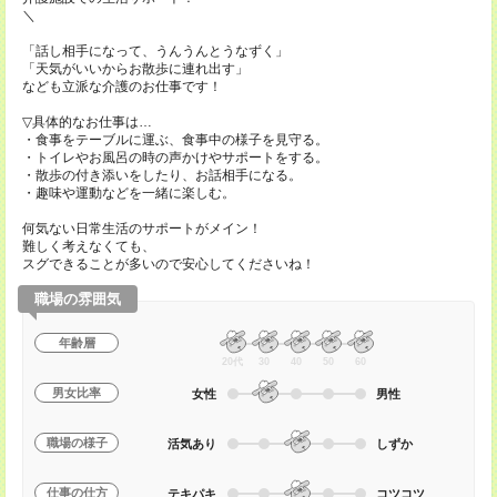
＼
「話し相手になって、うんうんとうなずく」
「天気がいいからお散歩に連れ出す」
なども立派な介護のお仕事です！
▽具体的なお仕事は…
・食事をテーブルに運ぶ、食事中の様子を見守る。
・トイレやお風呂の時の声かけやサポートをする。
・散歩の付き添いをしたり、お話相手になる。
・趣味や運動などを一緒に楽しむ。
何気ない日常生活のサポートがメイン！
難しく考えなくても、
スグできることが多いので安心してくださいね！
職場の雰囲気
年齢層
20代
30
40
50
60
男女比率
女性
男性
職場の様子
活気あり
しずか
仕事の仕方
テキパキ
コツコツ