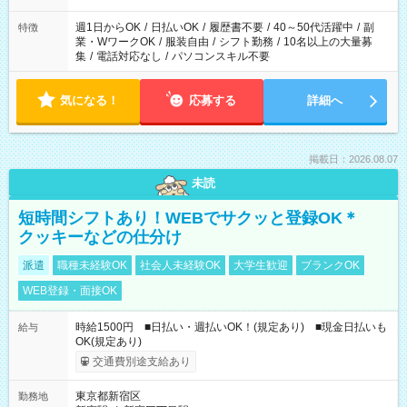
週1日からOK
/
日払いOK
/
履歴書不要
/
40～50代活躍中
/
副
特徴
業・WワークOK
/
服装自由
/
シフト勤務
/
10名以上の大量募
集
/
電話対応なし
/
パソコンスキル不要
気になる！
応募する
詳細へ
掲載日：2026.08.07
未読
短時間シフトあり！WEBでサクッと登録OK＊
クッキーなどの仕分け
派遣
職種未経験OK
社会人未経験OK
大学生歓迎
ブランクOK
WEB登録・面接OK
時給1500円 ■日払い・週払いOK！(規定あり) ■現金日払いも
給与
OK(規定あり)
交通費別途支給あり
東京都新宿区
勤務地