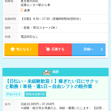
東京都大田区
勤務地
流通センター駅から車
倉庫
【日勤】 8:30～17:30（実働8時間/休憩60分）
勤務時間
・長期 ・即日スタートOK！
期間
電話対応なし
特徴
気になる！
応募する
詳細へ
未読
【日払い・未経験歓迎！】稼ぎたい日にサクッ
と勤務！単発・週1日～自由シフトの軽作業
アルバイト
職種未経験OK
日給10,305円～37,204円
給与
※経験・能力等を考慮の上、加給・優遇いたします。 【試用期