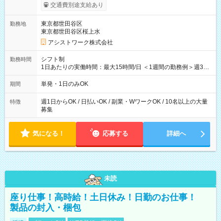
間】試用期間なし
交通費別途支給あり
東京都世田谷区
勤務地
東京都世田谷区桜上水
アシストワーク株式会社
シフト制
勤務時間
1日あたりの実働時間：最大15時間/日 ＜1週間の勤務例＞週3回
勤務 勤務：月・水・金 休み：火・木・土・日 好きな時にお仕事
可能です！ ※1日あたりの最大実働時間は日勤、夜勤共に勤務し
単発・1日のみOK
期間
た時間になります。
週1日からOK / 日払いOK / 副業・WワークOK / 10名以上の大量
特徴
募集
気になる！
応募する
詳細へ
未読
座り仕事！高時給！土日休み！日勤のお仕事！
製品の封入・梱包