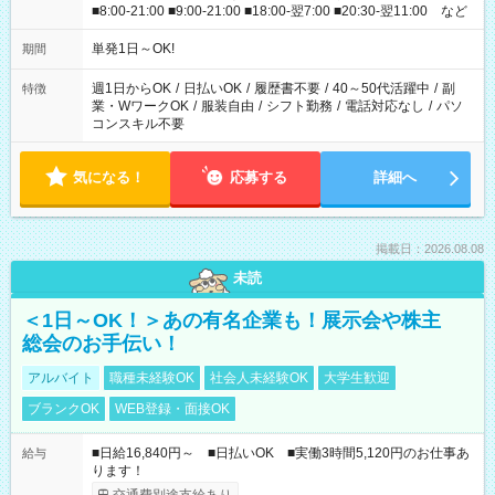
■8:00-21:00 ■9:00-21:00 ■18:00-翌7:00 ■20:30-翌11:00 など
単発1日～OK!
期間
週1日からOK
/
日払いOK
/
履歴書不要
/
40～50代活躍中
/
副
特徴
業・WワークOK
/
服装自由
/
シフト勤務
/
電話対応なし
/
パソ
コンスキル不要
気になる！
応募する
詳細へ
掲載日：2026.08.08
未読
＜1日～OK！＞あの有名企業も！展示会や株主
総会のお手伝い！
アルバイト
職種未経験OK
社会人未経験OK
大学生歓迎
ブランクOK
WEB登録・面接OK
■日給16,840円～ ■日払いOK ■実働3時間5,120円のお仕事あ
給与
ります！