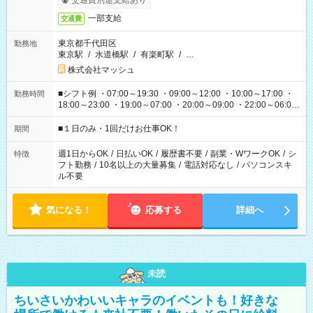
交通費別途支給あり
一部支給
交通費
東京都千代田区
勤務地
東京駅
/
水道橋駅
/
有楽町駅
/
…
株式会社マッシュ
■シフト例 ・07:00～19:30 ・09:00～12:00 ・10:00～17:00 ・
勤務時間
18:00～23:00 ・19:00～07:00 ・20:00～09:00 ・22:00～06:00
etc ★最短で3時間で5,120円のお仕事から 15時間で2万円近く稼
げるお仕事も！ ご希望のお時間に合わせてご紹介！ ※シフトは
■１日のみ・1回だけお仕事OK！
期間
現場によって異なります。 ※勿論、休憩時間はあるのでご安心
ください！
週1日からOK
/
日払いOK
/
履歴書不要
/
副業・WワークOK
/
シ
特徴
フト勤務
/
10名以上の大量募集
/
電話対応なし
/
パソコンスキ
ル不要
気になる！
応募する
詳細へ
未読
ちいさいかわいいキャラのイベントも！好きな