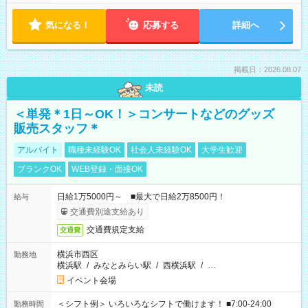
気になる！
応募する
詳細へ
掲載日：2026.08.07
未読
＜単発＊1日～OK！＞コンサートなどのグッズ
販売スタッフ＊
アルバイト
職種未経験OK
社会人未経験OK
大学生歓迎
ブランクOK
WEB登録・面接OK
日給1万5000円～ ■最大で日給2万8500円！
給与
交通費別途支給あり
交通費規定支給
交通費
横浜市西区
勤務地
横浜駅
/
みなとみらい駅
/
西横浜駅
/
…
イベント会場
＜シフト例＞ いろいろなシフトで働けます！ ■7:00-24:00
勤務時間