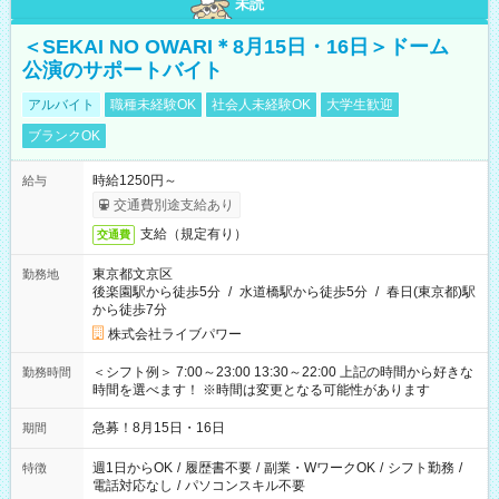
未読
＜SEKAI NO OWARI＊8月15日・16日＞ドーム
公演のサポートバイト
アルバイト
職種未経験OK
社会人未経験OK
大学生歓迎
ブランクOK
時給1250円～
給与
交通費別途支給あり
支給（規定有り）
交通費
東京都文京区
勤務地
後楽園駅から徒歩5分
/
水道橋駅から徒歩5分
/
春日(東京都)駅
から徒歩7分
株式会社ライブパワー
＜シフト例＞ 7:00～23:00 13:30～22:00 上記の時間から好きな
勤務時間
時間を選べます！ ※時間は変更となる可能性があります
急募！8月15日・16日
期間
週1日からOK
/
履歴書不要
/
副業・WワークOK
/
シフト勤務
/
特徴
電話対応なし
/
パソコンスキル不要