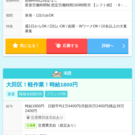
勤務時間は指定なし
勤務時間
変形労働時間制 想定労働時間160時間/月 【シフト例】 ・8：00
～21：00
単発・1日のみOK
期間
週1日からOK / 日払いOK / 副業・WワークOK / 10名以上の大量
特徴
募集
気になる！
応募する
詳細へ
未読
大田区！軽作業！時給1800円
派遣
職種未経験OK
ブランクOK
時給1800円 日額平均1万4400円/月額30万2400円/残込39万
給与
2400円
交通費別途支給あり
交通費支給（規定あり）
交通費