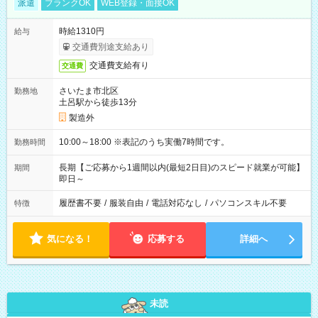
派遣
ブランクOK
WEB登録・面接OK
時給1310円
給与
交通費別途支給あり
交通費支給有り
交通費
さいたま市北区
勤務地
土呂駅から徒歩13分
製造外
10:00～18:00 ※表記のうち実働7時間です。
勤務時間
長期【ご応募から1週間以内(最短2日目)のスピード就業が可能】
期間
即日～
履歴書不要
/
服装自由
/
電話対応なし
/
パソコンスキル不要
特徴
気になる！
応募する
詳細へ
未読