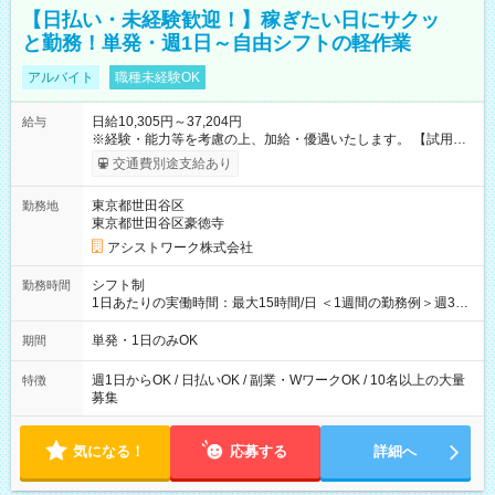
【日払い・未経験歓迎！】稼ぎたい日にサクッ
と勤務！単発・週1日～自由シフトの軽作業
アルバイト
職種未経験OK
日給10,305円～37,204円
給与
※経験・能力等を考慮の上、加給・優遇いたします。 【試用期
間】試用期間なし
交通費別途支給あり
東京都世田谷区
勤務地
東京都世田谷区豪徳寺
アシストワーク株式会社
シフト制
勤務時間
1日あたりの実働時間：最大15時間/日 ＜1週間の勤務例＞週3回
勤務 勤務：月・水・金 休み：火・木・土・日 好きな時にお仕事
可能です！ ※1日あたりの最大実働時間は日勤、夜勤共に勤務し
単発・1日のみOK
期間
た時間になります。
週1日からOK / 日払いOK / 副業・WワークOK / 10名以上の大量
特徴
募集
気になる！
応募する
詳細へ