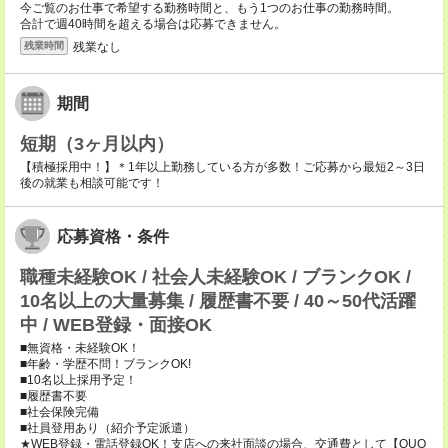
今ご覧のお仕事で希望する勤務時間と、もう1つのお仕事の勤務時間。
合計で週40時間を超える場合は応募できません。
残業なし
残業時間
期間
短期（3ヶ月以内）
【積極採用中！】＊1年以上勤務している方が多数！ご応募から最短2～3日
後の就業も相談可能です！
応募資格・条件
職種未経験OK / 社会人未経験OK / ブランクOK /
10名以上の大量募集 / 履歴書不要 / 40～50代活躍
中 / WEB登録・面接OK
■無資格・未経験OK！
■年齢・学歴不問！ブランクOK!
■10名以上採用予定！
■履歴書不要
■社会保険完備
■社員登用あり（紹介予定派遣）
★WEB登録・電話登録OK！支店への来社面談の場合、交通費として【QUO