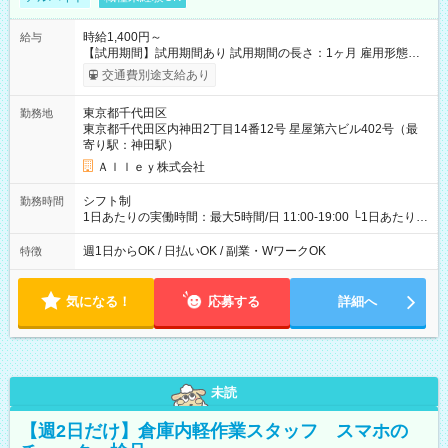
時給1,400円～
給与
【試用期間】試用期間あり 試用期間の長さ：1ヶ月 雇用形態、
給与は本採用時と同じです。
交通費別途支給あり
東京都千代田区
勤務地
東京都千代田区内神田2丁目14番12号 星屋第六ビル402号（最
寄り駅：神田駅）
Ａｌｌｅｙ株式会社
シフト制
勤務時間
1日あたりの実働時間：最大5時間/日 11:00-19:00 └1日あたりの
実働時間：1-5時間 └上記の時間帯内であれば、いつでも勤務可
能！ └平日・土曜日の中で、お好きな曜日でご勤務いただけま
週1日からOK / 日払いOK / 副業・WワークOK
特徴
す！ 【シフト例】 ・11:00～14:00 ・16:30～19:00 ・13:00～
18:00 などのように、自由な働き方が可能なお仕事です！
気になる！
応募する
詳細へ
未読
【週2日だけ】倉庫内軽作業スタッフ スマホの