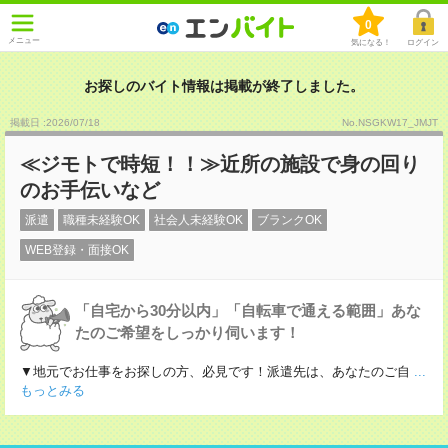
0
メニュー
気になる！
ログイン
お探しのバイト情報は掲載が終了しました。
掲載日 :2026
/
07
/
18
No.NSGKW17_JMJT
≪ジモトで時短！！≫近所の施設で身の回り
のお手伝いなど
派遣
職種未経験OK
社会人未経験OK
ブランクOK
WEB登録・面接OK
「自宅から30分以内」「自転車で通える範囲」あな
たのご希望をしっかり伺います！
▼地元でお仕事をお探しの方、必見です！派遣先は、あなたのご自
...
もっとみる