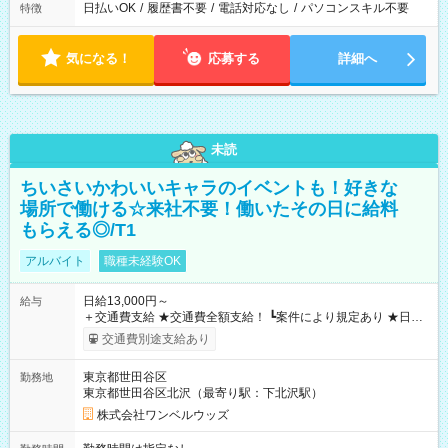
日払いOK
/
履歴書不要
/
電話対応なし
/
パソコンスキル不要
特徴
気になる！
応募する
詳細へ
未読
ちいさいかわいいキャラのイベントも！好きな
場所で働ける☆来社不要！働いたその日に給料
もらえる◎/T1
アルバイト
職種未経験OK
日給13,000円～
給与
＋交通費支給 ★交通費全額支給！ ┗案件により規定あり ★日払
いOK！（規定あり） ┗働いたその日に現金GET♪ お仕事後はコ
交通費別途支給あり
ンビニATMから 日払い分を引き落とせます！ 【試用期間】試
用期間なし
東京都世田谷区
勤務地
東京都世田谷区北沢（最寄り駅：下北沢駅）
株式会社ワンベルウッズ