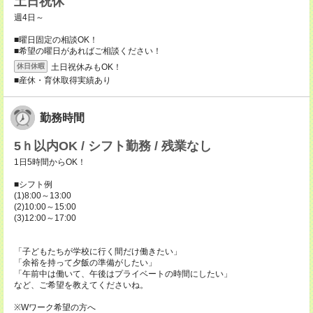
土日祝休
週4日～
■曜日固定の相談OK！
■希望の曜日があればご相談ください！
土日祝休みもOK！
休日休暇
■産休・育休取得実績あり
勤務時間
5ｈ以内OK / シフト勤務 / 残業なし
1日5時間からOK！
■シフト例
(1)8:00～13:00
(2)10:00～15:00
(3)12:00～17:00
「子どもたちが学校に行く間だけ働きたい」
「余裕を持って夕飯の準備がしたい」
「午前中は働いて、午後はプライベートの時間にしたい」
など、ご希望を教えてくださいね。
※Wワーク希望の方へ