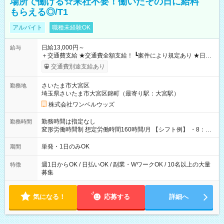
場所で働ける☆来社不要！働いたその日に給料
もらえる◎/T1
アルバイト
職種未経験OK
日給13,000円～
給与
＋交通費支給 ★交通費全額支給！ ┗案件により規定あり ★日払
いOK！（規定あり） ┗働いたその日に現金GET♪ お仕事後はコ
交通費別途支給あり
ンビニATMから 日払い分を引き落とせます！ 【試用期間】試
用期間なし
さいたま市大宮区
勤務地
埼玉県さいたま市大宮区錦町（最寄り駅：大宮駅）
株式会社ワンベルウッズ
勤務時間は指定なし
勤務時間
変形労働時間制 想定労働時間160時間/月 【シフト例】 ・8：00
～21：00
単発・1日のみOK
期間
週1日からOK / 日払いOK / 副業・WワークOK / 10名以上の大量
特徴
募集
気になる！
応募する
詳細へ