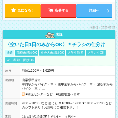
気になる！
応募する
詳細へ
掲載日：2026.07.27
未読
〈空いた日1日のみからOK〉＊チラシの仕分け
派遣
職種未経験OK
社会人未経験OK
大学生歓迎
ブランクOK
WEB登録・面接OK
時給1,200円～1,625円
給与
山梨県甲府市
勤務地
甲府駅からバイク・車
/
南甲府駅からバイク・車
/
酒折駅から
バイク・車
/
…
■物流センターなど ■勤務地選べます
9:00～18:00 など 他にも ▼10:00～19:00 ▼18:00～21:00 など
勤務時間
のシフトあり！お気軽にご相談下さい！
1日だけの単発OK！＃8月～ ＃9月～
期間