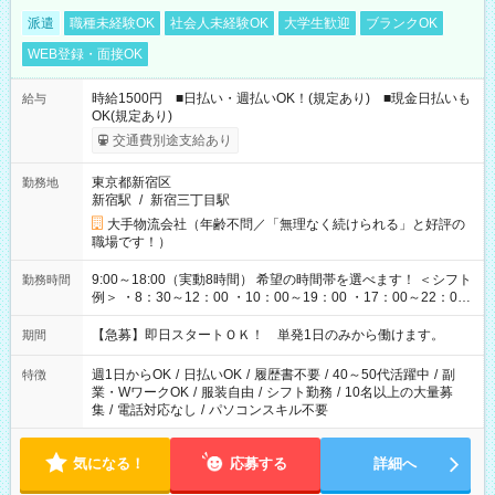
派遣
職種未経験OK
社会人未経験OK
大学生歓迎
ブランクOK
WEB登録・面接OK
時給1500円 ■日払い・週払いOK！(規定あり) ■現金日払いも
給与
OK(規定あり)
交通費別途支給あり
東京都新宿区
勤務地
新宿駅
/
新宿三丁目駅
大手物流会社（年齢不問／「無理なく続けられる」と好評の
職場です！）
9:00～18:00（実動8時間） 希望の時間帯を選べます！ ＜シフト
勤務時間
例＞ ・8：30～12：00 ・10：00～19：00 ・17：00～22：00
・13：00～22：00 ・22：00～翌6：00 など
【急募】即日スタートＯＫ！ 単発1日のみから働けます。
期間
週1日からOK
/
日払いOK
/
履歴書不要
/
40～50代活躍中
/
副
特徴
業・WワークOK
/
服装自由
/
シフト勤務
/
10名以上の大量募
集
/
電話対応なし
/
パソコンスキル不要
気になる！
応募する
詳細へ