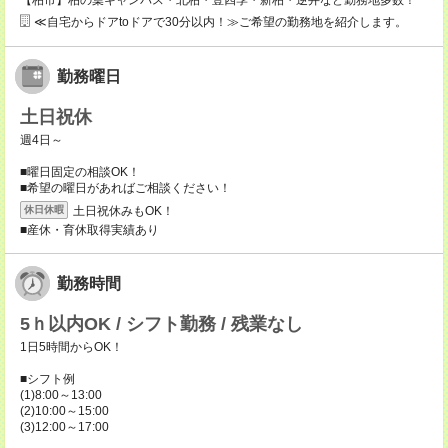
【柏市】柏の葉キャンパス・北柏・豊四季・新柏・逆井など勤務地多数！
≪自宅からドアtoドアで30分以内！≫ご希望の勤務地を紹介します。
勤務曜日
土日祝休
週4日～
■曜日固定の相談OK！
■希望の曜日があればご相談ください！
土日祝休みもOK！
休日休暇
■産休・育休取得実績あり
勤務時間
5ｈ以内OK / シフト勤務 / 残業なし
1日5時間からOK！
■シフト例
(1)8:00～13:00
(2)10:00～15:00
(3)12:00～17:00