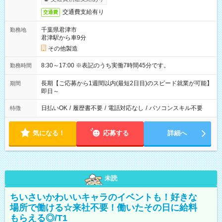
交通費支給有り
交通費
千葉県君津市
勤務地
君津駅から車9分
その他製造
8:30～17:00 ※表記のうち実働7時間45分です。
勤務時間
長期【ご応募から1週間以内(最短2日目)のスピード就業が可能】
期間
即日～
日払いOK
/
履歴書不要
/
電話対応なし
/
パソコンスキル不要
特徴
気になる！
応募する
詳細へ
未読
ちいさいかわいいキャラのイベントも！好きな
場所で働ける☆来社不要！働いたその日に給料
もらえる◎/T1