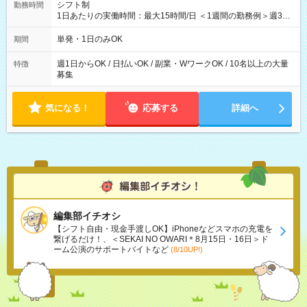
シフト制
勤務時間
1日あたりの実働時間：最大15時間/日 ＜1週間の勤務例＞週3回
勤務 勤務：月・水・金 休み：火・木・土・日 好きな時にお仕事
可能です！ ※1日あたりの最大実働時間は日勤、夜勤共に勤務し
単発・1日のみOK
期間
た時間になります。
週1日からOK / 日払いOK / 副業・WワークOK / 10名以上の大量
特徴
募集
気になる！
応募する
詳細へ
編集部イチオシ
【シフト自由・現金手渡しOK】iPhoneなどスマホの充電を
繋げるだけ！、＜SEKAI NO OWARI＊8月15日・16日＞ド
ーム公演のサポートバイトなど
(8/10UP!)