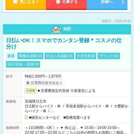
気になる！
応募する
詳細へ
掲載日：2026.08.04
未読
日払いOK！スマホでカンタン登録＊コスメの仕
分け
派遣
職種未経験OK
社会人未経験OK
大学生歓迎
ブランクOK
WEB登録・面接OK
時給1,500円～1,875円
給与
交通費別途支給あり
■ 交通費規定内支給 ※派遣先による
交通費
茨城県日立市
勤務地
日立駅からバイク・車
/
常陸多賀駅からバイク・車
/
大甕駅か
らバイク・車
/
…
■物流センターなど ■勤務地選べます
＜1日3時間～OK！＞ ▼ 例えば… ▼ 15:00～18:00 15:00～
勤務時間
22:00 17:00～22:00 など こちら以外の時間もお気軽にご相談く