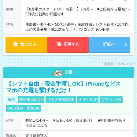
と休みを合わせたい」 「余裕を持って夕飯の準備がしたい」
「できれば残業はしたくない」 など、ご希望を教えてください
【8月中のスタートOK！急募！】2カ月～ ■ご応募から最短2～
期間
ね。 ※Wワーク希望の方へ 今ご覧のお仕事で希望する勤務時間
3日後に就業が可能です！
と、もう1つのお仕事の勤務時間。 合計で週40時間を超える場
合は応募できません。
履歴書不要
/
40～50代活躍中
/
服装自由
/
シフト勤務
/
10名以
特徴
上の大量募集
/
電話対応なし
/
パソコンスキル不要
気になる！
応募する
詳細へ
掲載日：2026.08.07
未読
【シフト自由・現金手渡しOK】iPhoneなどス
マホの充電を繋げるだけ！
派遣
職種未経験OK
社会人未経験OK
大学生歓迎
ブランクOK
WEB登録・面接OK
時給1414円～ ▼日払いOK（規定あり） ■初勤務手当あり
給与
※規定による
東京都新宿区
勤務地