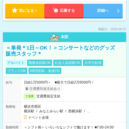
気になる！
応募する
詳細へ
掲載日：2026.08.07
未読
＜単発＊1日～OK！＞コンサートなどのグッズ
販売スタッフ＊
アルバイト
職種未経験OK
社会人未経験OK
大学生歓迎
ブランクOK
WEB登録・面接OK
日給1万5000円～ ■最大で日給2万8500円！
給与
交通費別途支給あり
交通費規定支給
交通費
横浜市西区
勤務地
横浜駅
/
みなとみらい駅
/
西横浜駅
/
…
イベント会場
＜シフト例＞ いろいろなシフトで働けます！ ■7:00-24:00
勤務時間