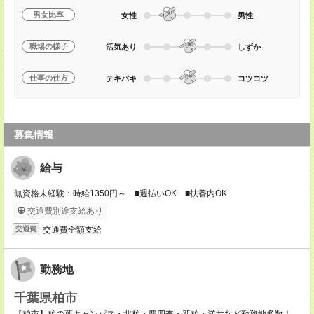
男女比率
女性
男性
職場の様子
活気あり
しずか
仕事の仕方
テキパキ
コツコツ
募集情報
給与
無資格未経験：時給1350円～ ■週払いOK ■扶養内OK
交通費別途支給あり
交通費全額支給
交通費
勤務地
千葉県柏市