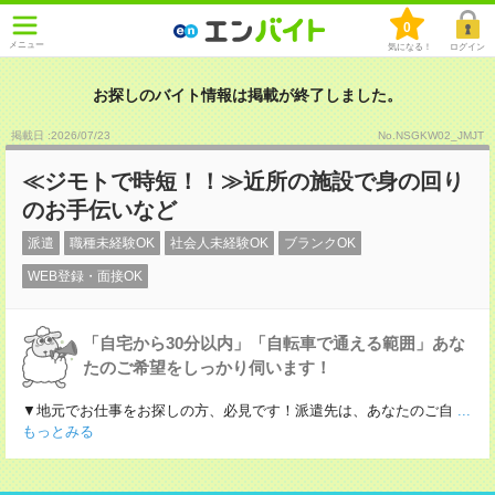
0
メニュー
気になる！
ログイン
お探しのバイト情報は掲載が終了しました。
掲載日 :2026
/
07
/
23
No.NSGKW02_JMJT
≪ジモトで時短！！≫近所の施設で身の回り
のお手伝いなど
派遣
職種未経験OK
社会人未経験OK
ブランクOK
WEB登録・面接OK
「自宅から30分以内」「自転車で通える範囲」あな
たのご希望をしっかり伺います！
▼地元でお仕事をお探しの方、必見です！派遣先は、あなたのご自
...
もっとみる