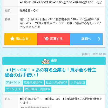
■8:00-21:00 ■9:00-21:00 ■18:00-翌7:00 ■20:30-翌11:00 など
単発1日～OK!
期間
週1日からOK
/
日払いOK
/
履歴書不要
/
40～50代活躍中
/
副
特徴
業・WワークOK
/
服装自由
/
シフト勤務
/
電話対応なし
/
パソ
コンスキル不要
気になる！
応募する
詳細へ
掲載日：2026.08.10
未読
＜1日～OK！＞あの有名企業も！展示会や株主
総会のお手伝い！
アルバイト
職種未経験OK
社会人未経験OK
大学生歓迎
ブランクOK
WEB登録・面接OK
■日給16,840円～ ■日払いOK ■実働3時間5,120円のお仕事あ
給与
ります！