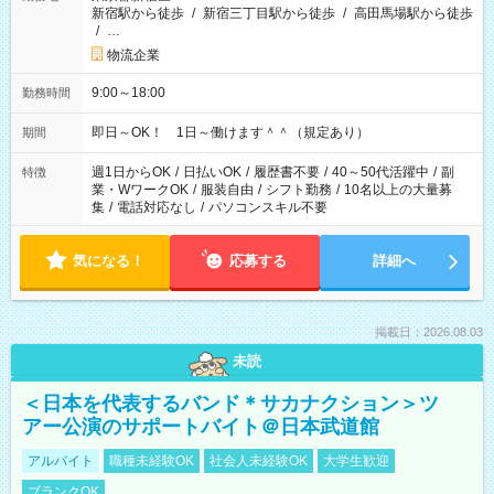
新宿駅から徒歩
/
新宿三丁目駅から徒歩
/
高田馬場駅から徒歩
/
…
物流企業
9:00～18:00
勤務時間
即日～OK！ 1日～働けます＾＾（規定あり）
期間
週1日からOK
/
日払いOK
/
履歴書不要
/
40～50代活躍中
/
副
特徴
業・WワークOK
/
服装自由
/
シフト勤務
/
10名以上の大量募
集
/
電話対応なし
/
パソコンスキル不要
気になる！
応募する
詳細へ
掲載日：2026.08.03
未読
＜日本を代表するバンド＊サカナクション＞ツ
アー公演のサポートバイト＠日本武道館
アルバイト
職種未経験OK
社会人未経験OK
大学生歓迎
ブランクOK