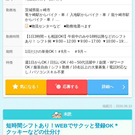
茨城県龍ヶ崎市
勤務地
竜ケ崎駅からバイク・車
/
入地駅からバイク・車
/
龍ケ崎市駅
からバイク・車
/
…
■物流センターなど ■勤務地選べます
【1日3時間～も相談OK!】午前中のみや18時以降などのシフト
勤務時間
あり！ シフト例 ▼9:00～12:00 ▼9:00～17:00 ▼10:00～19:00
▼18:00～21:00
1日だけの単発OK！＃8月～ ＃9月～
期間
週1日からOK
/
日払いOK
/
40～50代活躍中
/
副業・Wワーク
特徴
OK
/
服装自由
/
シフト勤務
/
10名以上の大量募集
/
電話対応な
し
/
パソコンスキル不要
気になる！
応募する
詳細へ
掲載日：2026.08.10
未読
短時間シフトあり！WEBでサクッと登録OK＊
クッキーなどの仕分け