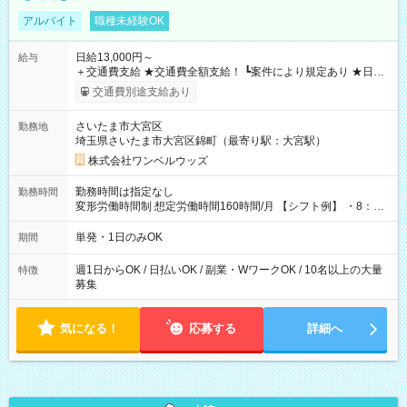
アルバイト
職種未経験OK
日給13,000円～
給与
＋交通費支給 ★交通費全額支給！ ┗案件により規定あり ★日払
いOK！（規定あり） ┗働いたその日に現金GET♪ お仕事後はコ
交通費別途支給あり
ンビニATMから 日払い分を引き落とせます！ 【試用期間】試
用期間なし
さいたま市大宮区
勤務地
埼玉県さいたま市大宮区錦町（最寄り駅：大宮駅）
株式会社ワンベルウッズ
勤務時間は指定なし
勤務時間
変形労働時間制 想定労働時間160時間/月 【シフト例】 ・8：00
～21：00
単発・1日のみOK
期間
週1日からOK / 日払いOK / 副業・WワークOK / 10名以上の大量
特徴
募集
気になる！
応募する
詳細へ