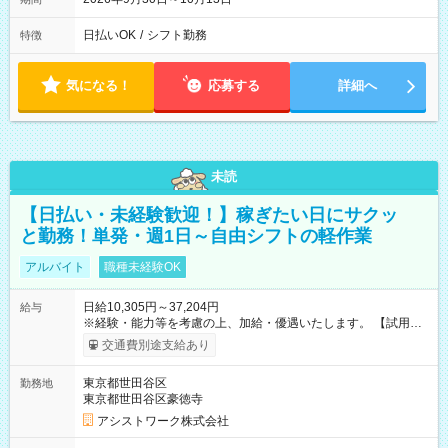
日払いOK
/
シフト勤務
特徴
気になる！
応募する
詳細へ
未読
【日払い・未経験歓迎！】稼ぎたい日にサクッ
と勤務！単発・週1日～自由シフトの軽作業
アルバイト
職種未経験OK
日給10,305円～37,204円
給与
※経験・能力等を考慮の上、加給・優遇いたします。 【試用期
間】試用期間なし
交通費別途支給あり
東京都世田谷区
勤務地
東京都世田谷区豪徳寺
アシストワーク株式会社