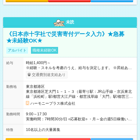
未読
《日本赤十字社で災害寄付データ入力》★急募
★未経験OK★
アルバイト
職種未経験OK
時給1,400円～
給与
※経験・スキルを考慮のうえ、給与を決定します。 ※昇給あり
（勤務実績・評価による） ※残業が発生した場合は、時間外手
交通費別途支給あり
当を全額支給します。 ※交通費支給（月額上限50,000円／当社
規定による） ※給与は月末締め、翌月15日払いです。 ※試用期
東京都港区
勤務地
間中も給与・待遇に変更はありません。 【試用期間】試用期間
東京都港区芝大門１－１－３（最寄り駅：JR山手線・京浜東北
あり 試用期間の長さ：1ヶ月 雇用形態、給与は本採用時と同じ
線「浜松町」駅/都営大江戸線・都営浅草線「⼤⾨」駅/都営三田
です。 試用期間中は、健康保険などの福利厚生の一部が制限さ
線「御成⾨」駅）
れる可能性があります。
ハーモニープラス株式会社
9:00～17:30
勤務時間
実働時間：7時間30分/日 ○応募歓迎○ ・月～金の週5日稼働いた
だける方 ・実働時間：7.5時間（休憩1時間）
10名以上の大量募集
特徴