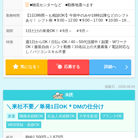
■物流センターなど ■勤務地選べます
【1日3時間～も相談OK!】午前中のみや18時以降などのシフト
勤務時間
あり！ シフト例 ▼9:00～12:00 ▼9:00～17:00 ▼10:00～19:00
▼18:00～21:00
1日だけの単発OK！＃8月～ ＃9月～
期間
週1日からOK
/
日払いOK
/
40～50代活躍中
/
副業・Wワーク
特徴
OK
/
服装自由
/
シフト勤務
/
10名以上の大量募集
/
電話対応な
し
/
パソコンスキル不要
気になる！
応募する
詳細へ
掲載日：2026.08.04
未読
＼来社不要／単発1日OK＊DMの仕分け
派遣
職種未経験OK
社会人未経験OK
大学生歓迎
ブランクOK
WEB登録・面接OK
時給1,500円～1,875円
給与