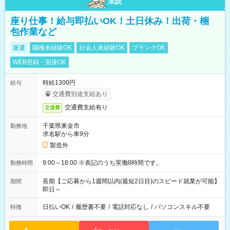
未読
座り仕事！給与即払いOK！土日休み！出荷・梱
包作業など
派遣
職種未経験OK
社会人未経験OK
ブランクOK
WEB登録・面接OK
時給1300円
給与
交通費別途支給あり
交通費支給有り
交通費
千葉県東金市
勤務地
求名駅から車9分
製造外
9:00～18:00 ※表記のうち実働8時間です。
勤務時間
長期【ご応募から1週間以内(最短2日目)のスピード就業が可能】
期間
即日～
日払いOK
/
履歴書不要
/
電話対応なし
/
パソコンスキル不要
特徴