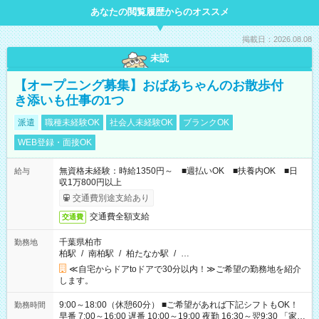
あなたの閲覧履歴からのオススメ
掲載日：2026.08.08
未読
【オープニング募集】おばあちゃんのお散歩付
き添いも仕事の1つ
派遣
職種未経験OK
社会人未経験OK
ブランクOK
WEB登録・面接OK
無資格未経験：時給1350円～ ■週払いOK ■扶養内OK ■日
給与
収1万800円以上
交通費別途支給あり
交通費全額支給
交通費
千葉県柏市
勤務地
柏駅
/
南柏駅
/
柏たなか駅
/
…
≪自宅からドアtoドアで30分以内！≫ご希望の勤務地を紹介
します。
9:00～18:00（休憩60分） ■ご希望があれば下記シフトもOK！
勤務時間
早番 7:00～16:00 遅番 10:00～19:00 夜勤 16:30～翌9:30 「家族