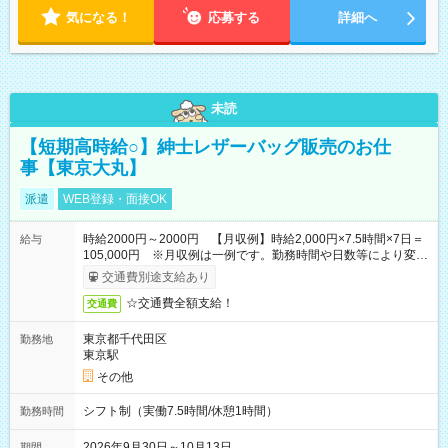
気になる！
応募する
詳細へ
未読
【短期高時給○】紳士レザーバッグ販売のお仕
事【東京大丸】
派遣
WEB登録・面接OK
時給2000円～2000円 【月収例】時給2,000円×7.5時間×7日＝
給与
105,000円 ※月収例は一例です。勤務時間や日数等により変動
いたします。
交通費別途支給あり
☆交通費全額支給！
交通費
東京都千代田区
勤務地
東京駅
その他
シフト制（実働7.5時間/休憩1時間）
勤務時間
2026年9月30日～10月13日
期間