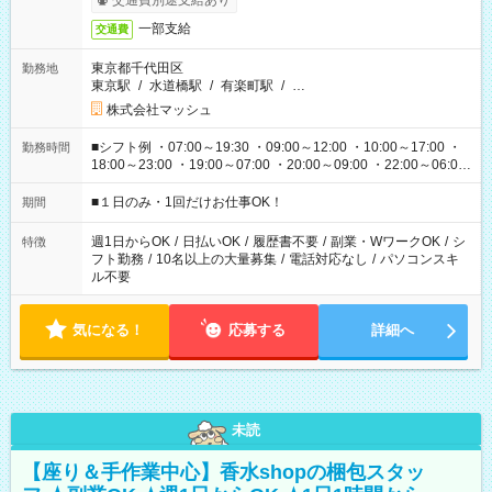
交通費別途支給あり
一部支給
交通費
東京都千代田区
勤務地
東京駅
/
水道橋駅
/
有楽町駅
/
…
株式会社マッシュ
■シフト例 ・07:00～19:30 ・09:00～12:00 ・10:00～17:00 ・
勤務時間
18:00～23:00 ・19:00～07:00 ・20:00～09:00 ・22:00～06:00
etc ★最短で3時間で5,120円のお仕事から 15時間で2万円近く稼
げるお仕事も！ ご希望のお時間に合わせてご紹介！ ※シフトは
■１日のみ・1回だけお仕事OK！
期間
現場によって異なります。 ※勿論、休憩時間はあるのでご安心
ください！
週1日からOK
/
日払いOK
/
履歴書不要
/
副業・WワークOK
/
シ
特徴
フト勤務
/
10名以上の大量募集
/
電話対応なし
/
パソコンスキ
ル不要
気になる！
応募する
詳細へ
未読
【座り＆手作業中心】香水shopの梱包スタッ