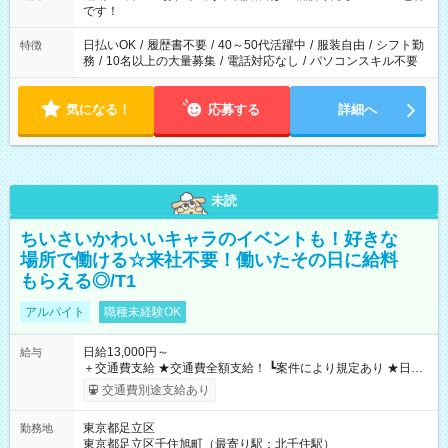
です！
日払いOK
/
履歴書不要
/
40～50代活躍中
/
服装自由
/
シフト勤
特徴
務
/
10名以上の大量募集
/
電話対応なし
/
パソコンスキル不要
気になる！
応募する
詳細へ
未読
ちいさいかわいいキャラのイベントも！好きな
場所で働ける☆来社不要！働いたその日に給料
もらえる◎/T1
アルバイト
職種未経験OK
日給13,000円～
給与
＋交通費支給 ★交通費全額支給！ ┗案件により規定あり ★日払
いOK！（規定あり） ┗働いたその日に現金GET♪ お仕事後はコ
交通費別途支給あり
ンビニATMから 日払い分を引き落とせます！ 【試用期間】試
用期間なし
東京都足立区
勤務地
東京都足立区千住旭町（最寄り駅：北千住駅）