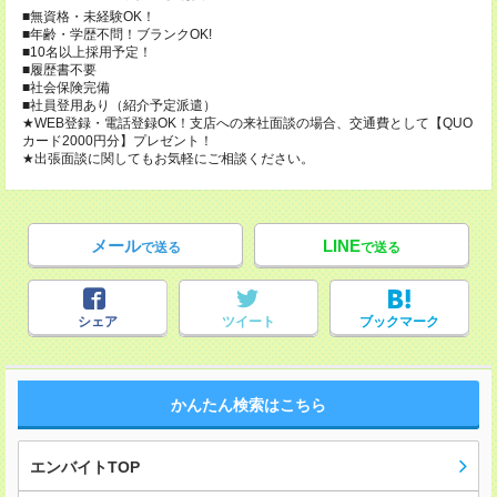
■無資格・未経験OK！
■年齢・学歴不問！ブランクOK!
■10名以上採用予定！
■履歴書不要
■社会保険完備
■社員登用あり（紹介予定派遣）
★WEB登録・電話登録OK！支店への来社面談の場合、交通費として【QUO
カード2000円分】プレゼント！
★出張面談に関してもお気軽にご相談ください。
メール
LINE
で送る
で送る
シェア
ツイート
ブックマーク
かんたん検索はこちら
エンバイトTOP