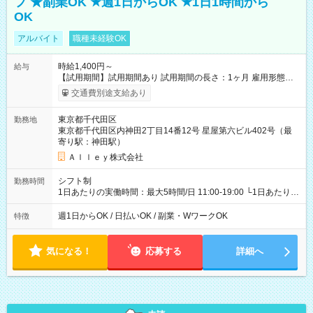
フ ★副業OK ★週1日からOK ★1日1時間から
OK
アルバイト
職種未経験OK
時給1,400円～
給与
【試用期間】試用期間あり 試用期間の長さ：1ヶ月 雇用形態、
給与は本採用時と同じです。
交通費別途支給あり
東京都千代田区
勤務地
東京都千代田区内神田2丁目14番12号 星屋第六ビル402号（最
寄り駅：神田駅）
Ａｌｌｅｙ株式会社
シフト制
勤務時間
1日あたりの実働時間：最大5時間/日 11:00-19:00 └1日あたりの
実働時間：1-5時間 └上記の時間帯内であれば、いつでも勤務可
能！ └平日・土曜日の中で、お好きな曜日でご勤務いただけま
週1日からOK / 日払いOK / 副業・WワークOK
特徴
す！ 【シフト例】 ・11:00～14:00 ・16:30～19:00 ・13:00～
18:00 などのように、自由な働き方が可能なお仕事です！
気になる！
応募する
詳細へ