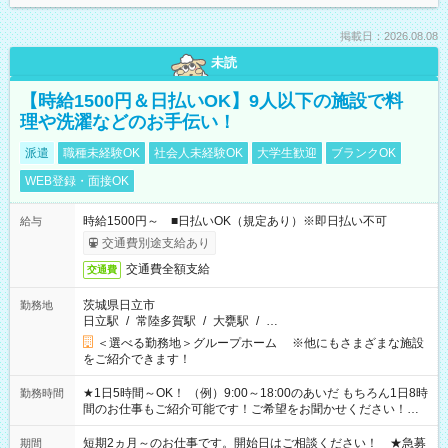
掲載日：2026.08.08
未読
【時給1500円＆日払いOK】9人以下の施設で料
理や洗濯などのお手伝い！
派遣
職種未経験OK
社会人未経験OK
大学生歓迎
ブランクOK
WEB登録・面接OK
時給1500円～ ■日払いOK（規定あり）※即日払い不可
給与
交通費別途支給あり
交通費全額支給
交通費
茨城県日立市
勤務地
日立駅
/
常陸多賀駅
/
大甕駅
/
…
＜選べる勤務地＞グループホーム ※他にもさまざまな施設
をご紹介できます！
★1日5時間～OK！ （例）9:00～18:00のあいだ もちろん1日8時
勤務時間
間のお仕事もご紹介可能です！ご希望をお聞かせください！★
家庭の都合でお休みが必要な場合も遠慮なくご相談ください。
※週最低15時間以上の勤務が必要です
短期2ヵ月～のお仕事です。開始日はご相談ください！ ★急募
期間