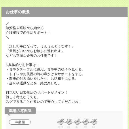
お仕事の概要
／
無資格未経験から始める
介護施設での生活サポート！
＼
「話し相手になって、うんうんとうなずく」
「天気がいいからお散歩に連れ出す」
なども立派な介護のお仕事です！
▽具体的なお仕事は…
・食事をテーブルに運ぶ、食事中の様子を見守る。
・トイレやお風呂の時の声かけやサポートをする。
・散歩の付き添いをしたり、お話相手になる。
・趣味や運動などを一緒に楽しむ。
何気ない日常生活のサポートがメイン！
難しく考えなくても、
スグできることが多いので安心してくださいね！
職場の雰囲気
年齢層
20代
30
40
50
60