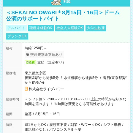
未読
＜SEKAI NO OWARI＊8月15日・16日＞ドーム
公演のサポートバイト
アルバイト
職種未経験OK
社会人未経験OK
大学生歓迎
ブランクOK
時給1250円～
給与
交通費別途支給あり
支給（規定有り）
交通費
東京都文京区
勤務地
後楽園駅から徒歩5分
/
水道橋駅から徒歩5分
/
春日(東京都)駅
から徒歩7分
株式会社ライブパワー
＜シフト例＞ 7:00～23:00 13:30～22:00 上記の時間から好きな
勤務時間
時間を選べます！ ※時間は変更となる可能性があります
急募！8月15日・16日
期間
週1日からOK
/
履歴書不要
/
副業・WワークOK
/
シフト勤務
/
特徴
電話対応なし
/
パソコンスキル不要