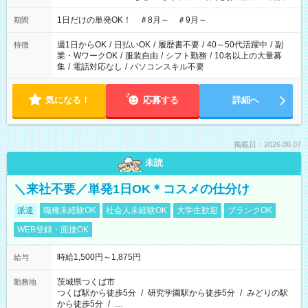
ださい！
1日だけの単発OK！ ＃8月～ ＃9月～
期間
週1日からOK
/
日払いOK
/
履歴書不要
/
40～50代活躍中
/
副
特徴
業・WワークOK
/
服装自由
/
シフト勤務
/
10名以上の大量募
集
/
電話対応なし
/
パソコンスキル不要
気になる！
応募する
詳細へ
掲載日：2026.08.07
未読
＼来社不要／単発1日OK＊コスメの仕分け
派遣
職種未経験OK
社会人未経験OK
大学生歓迎
ブランクOK
WEB登録・面接OK
時給1,500円～1,875円
給与
茨城県つくば市
勤務地
つくば駅から徒歩5分
/
研究学園駅から徒歩5分
/
みどりの駅
から徒歩5分
/
…