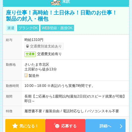
未読
座り仕事！高時給！土日休み！日勤のお仕事！
製品の封入・梱包
派遣
ブランクOK
WEB登録・面接OK
時給1310円
給与
交通費別途支給あり
交通費支給有り
交通費
さいたま市北区
勤務地
土呂駅から徒歩13分
製造外
10:00～18:00 ※表記のうち実働7時間です。
勤務時間
長期【ご応募から1週間以内(最短2日目)のスピード就業が可能】
期間
即日～
履歴書不要
/
服装自由
/
電話対応なし
/
パソコンスキル不要
特徴
気になる！
応募する
詳細へ