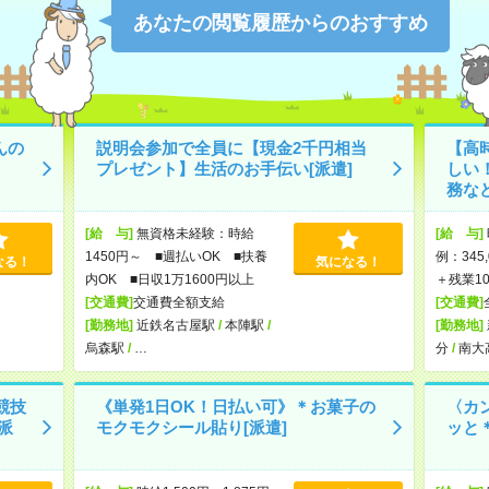
あなたの閲覧履歴からのおすすめ
んの
説明会参加で全員に【現金2千円相当
【高
プレゼント】生活のお手伝い[派遣]
しい
務など
[給 与]
無資格未経験：時給
[給 与]
1450円～ ■週払いOK ■扶養
例：345
なる！
気になる！
内OK ■日収1万1600円以上
＋残業1
[交通費]
交通費全額支給
[交通費]
[勤務地]
近鉄名古屋駅
/
本陣駅
/
[勤務地]
烏森駅
/
…
分
/
南大
競技
《単発1日OK！日払い可》＊お菓子の
〈カ
派
モクモクシール貼り[派遣]
ッと