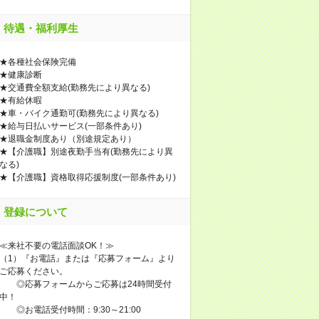
待遇・福利厚生
★各種社会保険完備
★健康診断
★交通費全額支給(勤務先により異なる)
★有給休暇
★車・バイク通勤可(勤務先により異なる)
★給与日払いサービス(一部条件あり)
★退職金制度あり（別途規定あり）
★【介護職】別途夜勤手当有(勤務先により異
なる)
★【介護職】資格取得応援制度(一部条件あり)
登録について
≪来社不要の電話面談OK！≫
（1）『お電話』または『応募フォーム』より
ご応募ください。
◎応募フォームからご応募は24時間受付
中！
◎お電話受付時間：9:30～21:00