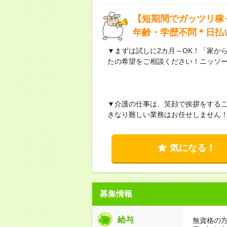
【短期間でガッツリ稼
年齢・学歴不問＊日払
▼まずは試しに2カ月～OK！「家か
たの希望をご相談ください！ニッソ
▼介護の仕事は、笑顔で挨拶をする
きなり難しい業務はお任せしません
気になる！
募集情報
給与
無資格の方：