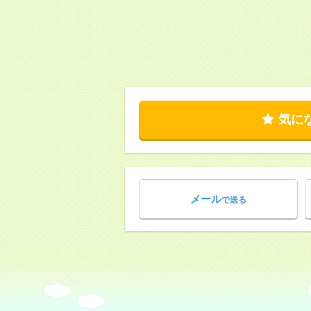
気に
メール
で送る