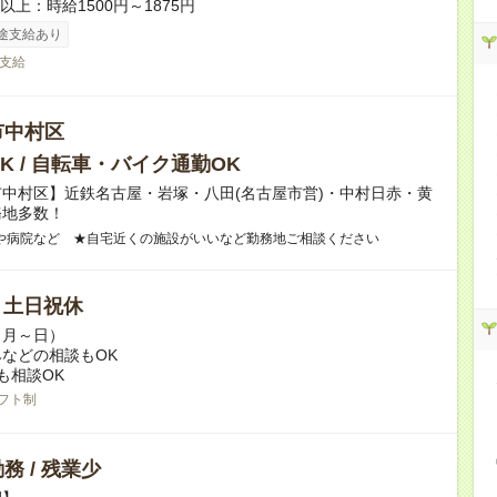
者以上：時給1500円～1875円
途支給あり
支給
市中村区
K / 自転車・バイク通勤OK
中村区】近鉄名古屋・岩塚・八田(名古屋市営)・中村日赤・黄
務地多数！
や病院など ★自宅近くの施設がいいなど勤務地ご相談ください
/ 土日祝休
（月～日）
などの相談もOK
も相談OK
フト制
務 / 残業少