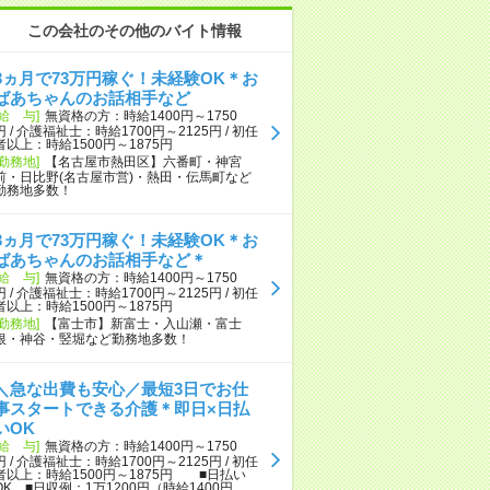
この会社のその他のバイト情報
3ヵ月で73万円稼ぐ！未経験OK＊お
ばあちゃんのお話相手など
[給 与]
無資格の方：時給1400円～1750
円 / 介護福祉士：時給1700円～2125円 / 初任
者以上：時給1500円～1875円
[勤務地]
【名古屋市熱田区】六番町・神宮
前・日比野(名古屋市営)・熱田・伝馬町など
勤務地多数！
3ヵ月で73万円稼ぐ！未経験OK＊お
ばあちゃんのお話相手など＊
[給 与]
無資格の方：時給1400円～1750
円 / 介護福祉士：時給1700円～2125円 / 初任
者以上：時給1500円～1875円
[勤務地]
【富士市】新富士・入山瀬・富士
根・神谷・竪堀など勤務地多数！
＼急な出費も安心／最短3日でお仕
事スタートできる介護＊即日×日払
いOK
[給 与]
無資格の方：時給1400円～1750
円 / 介護福祉士：時給1700円～2125円 / 初任
者以上：時給1500円～1875円 ■日払い
OK ■日収例：1万1200円（時給1400円