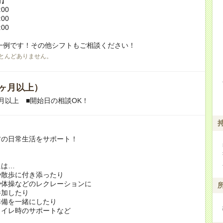
例】
:00
:00
:00
一例です！その他シフトもご相談ください！
とんどありません。
ヶ月以上）
月以上 ■開始日の相談OK！
方の日常生活をサポート！
には…
や散歩に付き添ったり
や体操などのレクレーションに
加したり
準備を一緒にしたり
トイレ時のサポートなど