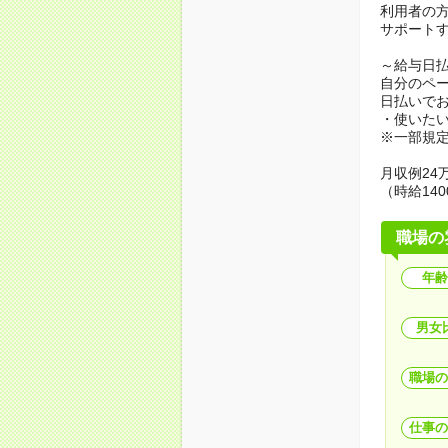
利用者の
サポート
～給与日
自分のペ
日払いで
・使いた
※一部規
月収例24万
（時給140
職場の
年齢
男女
職場の
仕事の