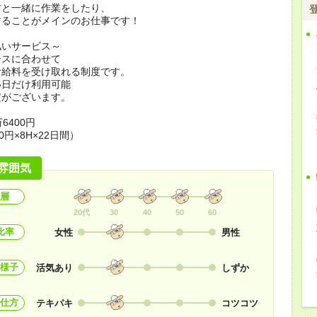
方と一緒に作業をしたり、
することがメインのお仕事です！
払いサービス～
ースに合わせて
お給料を受け取れる制度です。
い日だけ利用可能
定がございます。
6400円
0円×8H×22日間）
雰囲気
層
20代
30
40
50
60
比率
女性
男性
様子
活気あり
しずか
仕方
テキパキ
コツコツ