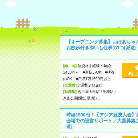
【オープニング募集】おばあちゃ
お散歩付き添いも仕事の1つ[派遣]
[給 与]
無資格未経験：時給
1450円～ ■週払いOK ■扶養
気に
内OK ■日収1万1600円以上
[交通費]
交通費全額支給
[勤務地]
名古屋大学駅
/
千種駅
/
東山公園(愛知県)駅
/
…
時給1900円！【アジア競技大会】
会場での設営サポート／大量募集[
遣]