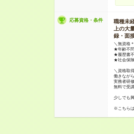
応募資格・条件
職種未経験
上の大量募
録・面接
＼無資格＊
★年齢不問
★履歴書不
★社会保
＼資格取
働きながら
実務者研
無料で受
少しでも
※こちら