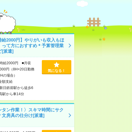
時給2000円】やりがいも収入もほ
！って方におすすめ＊予算管理業
[派遣]
時給2000円 ■月収
,000円（8H×20日勤務
気になる！
0Hの場合）
全額支給
新日鉄前駅から徒歩6
高駅から車14分
ンタン作業！〉スキマ時間にサク
＊文房具の仕分け[派遣]