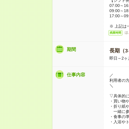
【シフト
07:00～16
09:00～18
17:00～09
※ 上記は
ほ
残業時間
期間
長期（3
即日～2ヶ
仕事内容
／
利用者の
＼
▽具体的
・買い物
・折り紙
一緒に参
・食事の
・入浴や