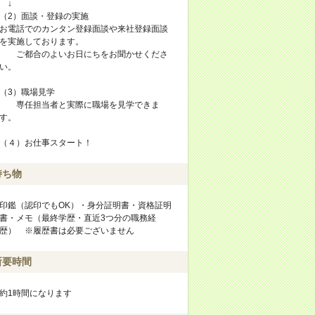
↓
（2）面談・登録の実施
お電話でのカンタン登録面談や来社登録面談
を実施しております。
ご都合のよいお日にちをお聞かせくださ
い。
（3）職場見学
専任担当者と実際に職場を見学できま
す。
（４）お仕事スタート！
持ち物
印鑑（認印でもOK）・身分証明書・資格証明
書・メモ（最終学歴・直近3つ分の職務経
歴） ※履歴書は必要ございません
所要時間
約1時間になります