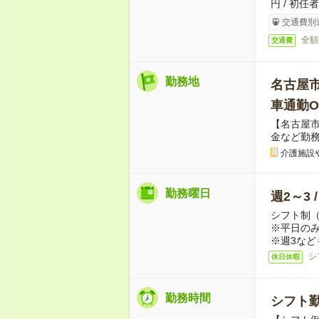
円 / 初任
交通費別
全額
交通費
勤務地
名古屋
車通勤O
【名古屋市
金など勤
介護施設
勤務曜日
週2～3 
シフト制
※平日のみ
※週3など
シ
休日休暇
勤務時間
シフト勤