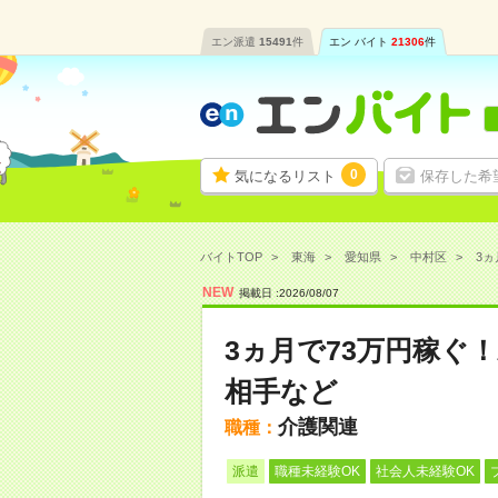
エン派遣
15491
件
エン バイト
21306
件
0
気になるリスト
保存した希
バイトTOP
東海
愛知県
中村区
3ヵ
NEW
掲載日 :
2026
/
08
/
07
3ヵ月で73万円稼ぐ
相手など
介護関連
職種：
派遣
職種未経験OK
社会人未経験OK