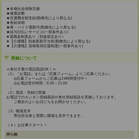
★各種社会保険完備
★健康診断
★交通費全額支給(勤務先により異なる)
★有給休暇
★車・バイク通勤可(勤務先により異なる)
★給与日払いサービス(一部条件あり)
★退職金制度あり（別途規定あり）
★【介護職】別途夜勤手当有(勤務先により異なる)
★【介護職】資格取得応援制度(一部条件あり)
登録について
≪来社不要の電話面談OK！≫
（1）『お電話』または『応募フォーム』よりご応募ください。
◎応募フォームからご応募は24時間受付中！
◎お電話受付時間：9:30～21:00
↓
（2）面談・登録の実施
お電話でのカンタン登録面談や来社登録面談を実施しております。
ご都合のよいお日にちをお聞かせください。
（3）職場見学
専任担当者と実際に職場を見学できます。
（４）お仕事スタート！
持ち物