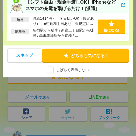
【シフト自由・現金手渡しOK】iPhoneなど
支社内）
スマホの充電を繋げるだけ！[派遣]
TEL：0120-921-871
MAIL：
worker@nissonet.co.jp
担当：採用担当者
時給1414円～ ▼日払いOK（規定あ
給与
受付可能日時：9:30-19:00 ※電話受付時間⇒9:30-21:00
り） ■初勤務手当あり ※規定によ
る
新宿駅から徒歩 / 新宿三丁目駅から徒
気になる!
勤務地
歩 / 高田馬場駅から徒歩 / …
応募ページへ
スキップ
どちらも気になる！
しばらく表示しない
気になる！
メール
LINE
で送る
で送る
シェア
ツイート
ブックマーク