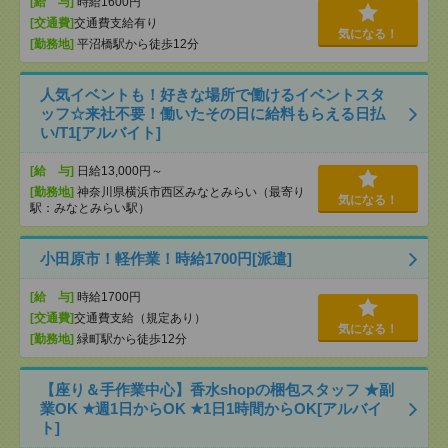
[給 与]
時給1600円
[交通費]
交通費支給有り
気になる！
[勤務地]
平沼橋駅から徒歩12分
人気イベントも！好きな場所で働けるイベントスタ
ッフ☆来社不要！働いたその日に給料もらえる日払
い/T1[アルバイト]
[給 与]
日給13,000円～
[勤務地]
神奈川県横浜市西区みなとみらい（最寄り
気になる！
駅：みなとみらい駅）
小田原市！軽作業！時給1700円[派遣]
[給 与]
時給1700円
[交通費]
交通費支給（規定あり）
気になる！
[勤務地]
緑町駅から徒歩12分
【座り＆手作業中心】香水shopの梱包スタッフ ★副
業OK ★週1日からOK ★1日1時間からOK[アルバイ
ト]