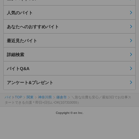
人気のバイト
あなたへのおすすめバイト
最近見たバイト
詳細検索
バイトQ&A
アンケート&プレゼント
バイトTOP
関東
神奈川県
鎌倉市
＼急な出費も安心／最短3日でお仕事ス
タートできる介護＊即日×日払いOK(107310055）
Copyright © en Inc.