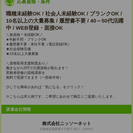
応募資格・条件
職種未経験OK / 社会人未経験OK / ブランクOK /
10名以上の大量募集 / 履歴書不要 / 40～50代活躍
中 / WEB登録・面接OK
＼無資格＊未経験OK／
★年齢不問・ブランクOK
★履歴書不要・来社不要（電話登録OK）
★社会保険完備
★10名以上大量募集
＼資格取得支援制度あり／
働きながら0円で介護資格が取れます！
実務者研修の資格講座を
無料で受講できます（一部条件有）
少しでも興味があれば「気になる」をクリック！
※こちらは求人例です。ご希望にあわせて幅広くご提案いたします。
派遣会社情報
株式会社ニッソーネット
労働者派遣事業許可番号:派27－029007