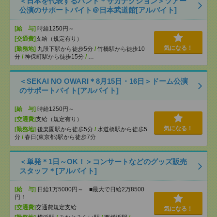
＜日本を代表するバンド＊サカナクション＞ツアー
公演のサポートバイト＠日本武道館[アルバイト]
[給 与]
時給1250円～
[交通費]
支給（規定有り）
気になる！
[勤務地]
九段下駅から徒歩5分
/
竹橋駅から徒歩10
分
/
神保町駅から徒歩15分
/
…
＜SEKAI NO OWARI＊8月15日・16日＞ドーム公演
のサポートバイト[アルバイト]
[給 与]
時給1250円～
[交通費]
支給（規定有り）
気になる！
[勤務地]
後楽園駅から徒歩5分
/
水道橋駅から徒歩5
分
/
春日(東京都)駅から徒歩7分
＜単発＊1日～OK！＞コンサートなどのグッズ販売
スタッフ＊[アルバイト]
[給 与]
日給1万5000円～ ■最大で日給2万8500
円！
[交通費]
交通費規定支給
気になる！