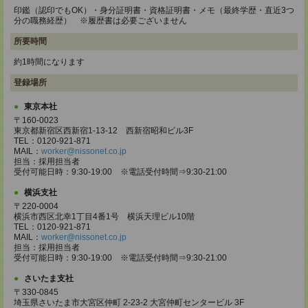
印鑑（認印でもOK）・身分証明書・資格証明書・メモ（最終学歴・直近3つ
分の職務経歴） ※履歴書は必要ございません
所要時間
約1時間になります
登録場所
東京本社
〒160-0023
東京都新宿区西新宿1-13-12 西新宿昭和ビル3F
TEL：0120-921-871
MAIL：
worker@nissonet.co.jp
担当：採用担当者
受付可能日時：9:30-19:00 ※電話受付時間⇒9:30-21:00
横浜支社
〒220-0004
横浜市西区北幸1丁目4番1号 横浜天理ビル10階
TEL：0120-921-871
MAIL：
worker@nissonet.co.jp
担当：採用担当者
受付可能日時：9:30-19:00 ※電話受付時間⇒9:30-21:00
さいたま支社
〒330-0845
埼玉県さいたま市大宮区仲町 2-23-2 大宮仲町センタービル 3F