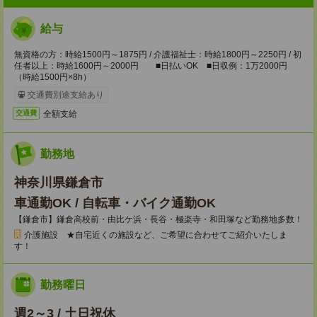
給与
無資格の方：時給1500円～1875円 / 介護福祉士：時給1800円～2250円 / 初
任者以上：時給1600円～2000円 ■日払いOK ■日収例：1万2000円
（時給1500円×8h）
交通費別途支給あり
全額支給
交通費
勤務地
神奈川県鎌倉市
車通勤OK / 自転車・バイク通勤OK
【鎌倉市】鎌倉高校前・由比ケ浜・長谷・極楽寺・和田塚など勤務地多数！
介護施設 ★自宅近くの施設など、ご希望に合わせてご紹介いたしま
す！
勤務曜日
週2～3 / 土日祝休