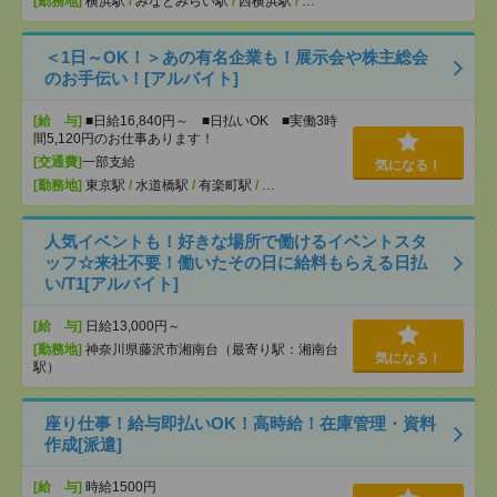
[勤務地]
横浜駅
/
みなとみらい駅
/
西横浜駅
/
…
＜1日～OK！＞あの有名企業も！展示会や株主総会
のお手伝い！[アルバイト]
[給 与]
■日給16,840円～ ■日払いOK ■実働3時
間5,120円のお仕事あります！
[交通費]
一部支給
気になる！
[勤務地]
東京駅
/
水道橋駅
/
有楽町駅
/
…
人気イベントも！好きな場所で働けるイベントスタ
ッフ☆来社不要！働いたその日に給料もらえる日払
い/T1[アルバイト]
[給 与]
日給13,000円～
[勤務地]
神奈川県藤沢市湘南台（最寄り駅：湘南台
気になる！
駅）
座り仕事！給与即払いOK！高時給！在庫管理・資料
作成[派遣]
[給 与]
時給1500円