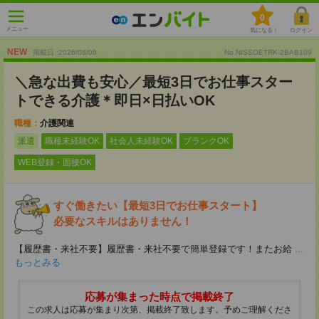
0
メニュー
気になる！
ログイン
NEW
掲載日 :2026
/
08
/
08
No.NISSOETRK-2BAB109
＼急な出費も安心／最短3日でお仕事スター
トできる介護＊即日×日払いOK
職種：
介護関連
派遣
職種未経験OK
社会人未経験OK
ブランクOK
WEB登録・面接OK
すぐ働きたい【最短3日でお仕事スタート】
必要なスキルはありません！
【履歴書・来社不要】履歴書・来社不要で簡単登録です！またお給
...
もっとみる
応募が集まった時点で掲載終了
この求人は応募が集まり次第、掲載終了致します。予めご理解くださ