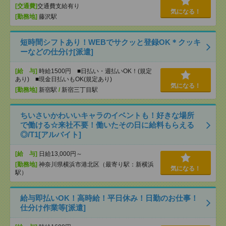
[交通費]
交通費支給有り
気になる！
[勤務地]
藤沢駅
短時間シフトあり！WEBでサクッと登録OK＊クッキ
ーなどの仕分け[派遣]
[給 与]
時給1500円 ■日払い・週払いOK！(規定
あり) ■現金日払いもOK(規定あり)
気になる！
[勤務地]
新宿駅
/
新宿三丁目駅
ちいさいかわいいキャラのイベントも！好きな場所
で働ける☆来社不要！働いたその日に給料もらえる
◎/T1[アルバイト]
[給 与]
日給13,000円～
[勤務地]
神奈川県横浜市港北区（最寄り駅：新横浜
気になる！
駅）
給与即払いOK！高時給！平日休み！日勤のお仕事！
仕分け作業等[派遣]