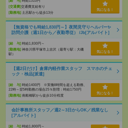
[給 与]
時給1310円
[交通費]
交通費支給有り
気になる！
[勤務地]
土呂駅から徒歩13分
【無資格でも時給1,830円～】夜間見守りヘルパー✨
訪問介護（週1日から／夜勤専従） /Jb[アルバイト]
[給 与]
時給1,830円～
[勤務地]
神奈川県平塚市上吉沢（最寄り駅：大磯
気になる！
駅）
【週2日だけ】倉庫内軽作業スタッフ スマホのチェ
ック・検品[派遣]
[給 与]
時給1400円 ※実働8時間を超える勤務、
22時～翌5時勤務の場合25％割増：時給1750円
気になる！
[勤務地]
南船橋駅から徒歩10分程度
会計事務所スタッフ／週2～3日からOK／残業なし
[アルバイト]
[給 与]
時給1,800円～