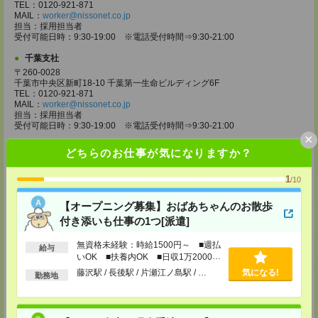
TEL：0120-921-871
MAIL：
worker@nissonet.co.jp
担当：採用担当者
受付可能日時：9:30-19:00 ※電話受付時間⇒9:30-21:00
千葉支社
〒260-0028
千葉市中央区新町18-10 千葉第一生命ビルディング6F
TEL：0120-921-871
MAIL：
worker@nissonet.co.jp
担当：採用担当者
受付可能日時：9:30-19:00 ※電話受付時間⇒9:30-21:00
×
水戸支社
どちらのお仕事が気になりますか？
〒310-0011 茨城県水戸市三の丸1-4-73 水戸京成ビル4F
TEL：0120-921-871
1
/10
MAIL：
worker@nissonet.co.jp
担当：採用担当者
受付可能日時：9:30-19:00 ※電話受付時間⇒9:30-21:00
【オープニング募集】おばあちゃんのお散歩
付き添いも仕事の1つ[派遣]
宇都宮支社
〒320-0811 栃木県宇都宮市大通り1-2-11 フコク生命ビル4F
無資格未経験：時給1500円～ ■週払
給与
TEL：0120-921-871
いOK ■扶養内OK ■日収1万2000円
MAIL：
worker@nissonet.co.jp
以上
担当：採用担当者
藤沢駅 / 長後駅 / 片瀬江ノ島駅 / …
気になる!
勤務地
受付可能日時：9:30-19:00 ※電話受付時間⇒9:30-21:00
高崎支社
埼玉県さいたま市大宮区仲町2-23-2 大宮仲町センタービル3F（さいたま