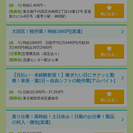
[給 与]
時給1,400円～
[勤務地]
東京都千代田区内神田2丁目14番12号 星屋
気になる！
第六ビル402号（最寄り駅：神田駅）
大田区！軽作業！時給1800円[派遣]
[給 与]
時給1800円 日額平均1万4400円/月額30
万2400円/残込39万2400円
[交通費]
交通費支給（規定あり）
気になる！
[勤務地]
流通センター駅から車
【日払い・未経験歓迎！】稼ぎたい日にサクッと勤
務！単発・週1日～自由シフトの軽作業[アルバイト]
[給 与]
日給10,305円～37,204円
[勤務地]
東京都世田谷区豪徳寺
気になる！
座り仕事！高時給！土日休み！日勤のお仕事！製品
の封入・梱包[派遣]