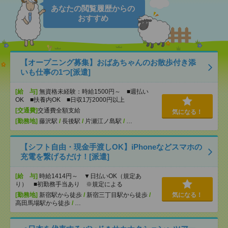
あなたの閲覧履歴からの
おすすめ
【オープニング募集】おばあちゃんのお散歩付き添
いも仕事の1つ[派遣]
[給 与]
無資格未経験：時給1500円～ ■週払い
OK ■扶養内OK ■日収1万2000円以上
[交通費]
交通費全額支給
気になる！
[勤務地]
藤沢駅
/
長後駅
/
片瀬江ノ島駅
/
…
【シフト自由・現金手渡しOK】iPhoneなどスマホの
充電を繋げるだけ！[派遣]
[給 与]
時給1414円～ ▼日払いOK（規定あ
り） ■初勤務手当あり ※規定による
[勤務地]
新宿駅から徒歩
/
新宿三丁目駅から徒歩
/
気になる！
高田馬場駅から徒歩
/
…