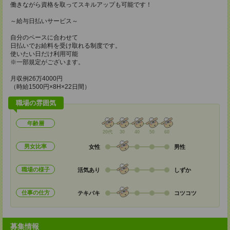
働きながら資格を取ってスキルアップも可能です！
～給与日払いサービス～
自分のペースに合わせて
日払いでお給料を受け取れる制度です。
使いたい日だけ利用可能
※一部規定がございます。
月収例26万4000円
（時給1500円×8H×22日間）
職場の雰囲気
年齢層
20代
30
40
50
60
男女比率
女性
男性
職場の様子
活気あり
しずか
仕事の仕方
テキパキ
コツコツ
募集情報