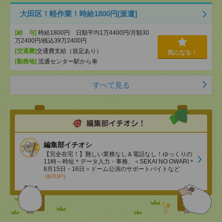
大田区！軽作業！時給1800円[派遣]
[給 与]
時給1800円 日額平均1万4400円/月額30
万2400円/残込39万2400円
[交通費]
交通費支給（規定あり）
気になる！
[勤務地]
流通センター駅から車
すべて見る
編集部イチオシ
【完全在宅！】難しい業務なし＆電話なし！ゆっくりの
11時～時短＊データ入力・事務、＜SEKAI NO OWARI＊
8月15日・16日＞ドーム公演のサポートバイトなど
(8/7UP!)