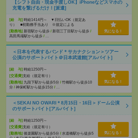
【シフト自由・現金手渡しOK】iPhoneなどスマホの
充電を繋げるだけ！[派遣]
[給 与]
時給1414円～ ▼日払いOK（規定あ
り） ■初勤務手当あり ※規定による
[勤務地]
新宿駅から徒歩
/
新宿三丁目駅から徒歩
/
気になる！
高田馬場駅から徒歩
/
…
＜日本を代表するバンド＊サカナクション＞ツアー
公演のサポートバイト＠日本武道館[アルバイト]
[給 与]
時給1250円～
[交通費]
支給（規定有り）
気になる！
[勤務地]
九段下駅から徒歩5分
/
竹橋駅から徒歩10
分
/
神保町駅から徒歩15分
/
…
＜SEKAI NO OWARI＊8月15日・16日＞ドーム公演
のサポートバイト[アルバイト]
[給 与]
時給1250円～
[交通費]
支給（規定有り）
気になる！
[勤務地]
後楽園駅から徒歩5分
/
水道橋駅から徒歩5