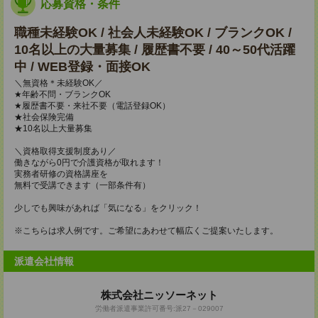
応募資格・条件
職種未経験OK / 社会人未経験OK / ブランクOK /
10名以上の大量募集 / 履歴書不要 / 40～50代活躍
中 / WEB登録・面接OK
＼無資格＊未経験OK／
★年齢不問・ブランクOK
★履歴書不要・来社不要（電話登録OK）
★社会保険完備
★10名以上大量募集
＼資格取得支援制度あり／
働きながら0円で介護資格が取れます！
実務者研修の資格講座を
無料で受講できます（一部条件有）
少しでも興味があれば「気になる」をクリック！
※こちらは求人例です。ご希望にあわせて幅広くご提案いたします。
派遣会社情報
株式会社ニッソーネット
労働者派遣事業許可番号:派27－029007