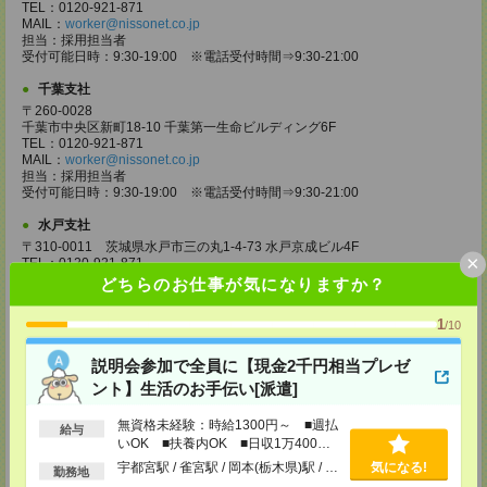
TEL：0120-921-871
MAIL：
worker@nissonet.co.jp
担当：採用担当者
受付可能日時：9:30-19:00 ※電話受付時間⇒9:30-21:00
千葉支社
〒260-0028
千葉市中央区新町18-10 千葉第一生命ビルディング6F
TEL：0120-921-871
MAIL：
worker@nissonet.co.jp
担当：採用担当者
受付可能日時：9:30-19:00 ※電話受付時間⇒9:30-21:00
水戸支社
〒310-0011 茨城県水戸市三の丸1-4-73 水戸京成ビル4F
×
TEL：0120-921-871
MAIL：
worker@nissonet.co.jp
どちらのお仕事が気になりますか？
担当：採用担当者
受付可能日時：9:30-19:00 ※電話受付時間⇒9:30-21:00
1
/10
宇都宮支社
説明会参加で全員に【現金2千円相当プレゼ
〒320-0811 栃木県宇都宮市大通り1-2-11 フコク生命ビル4F
TEL：0120-921-871
ント】生活のお手伝い[派遣]
MAIL：
worker@nissonet.co.jp
担当：採用担当者
無資格未経験：時給1300円～ ■週払
給与
受付可能日時：9:30-19:00 ※電話受付時間⇒9:30-21:00
いOK ■扶養内OK ■日収1万400円
以上
高崎支社
宇都宮駅 / 雀宮駅 / 岡本(栃木県)駅 / …
気になる!
勤務地
埼玉県さいたま市大宮区仲町2-23-2 大宮仲町センタービル3F（さいたま