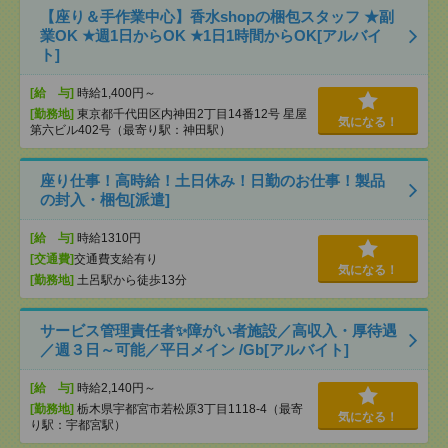
【座り＆手作業中心】香水shopの梱包スタッフ ★副
業OK ★週1日からOK ★1日1時間からOK[アルバイ
ト]
[給 与]
時給1,400円～
[勤務地]
東京都千代田区内神田2丁目14番12号 星屋
気になる！
第六ビル402号（最寄り駅：神田駅）
座り仕事！高時給！土日休み！日勤のお仕事！製品
の封入・梱包[派遣]
[給 与]
時給1310円
[交通費]
交通費支給有り
気になる！
[勤務地]
土呂駅から徒歩13分
サービス管理責任者✨障がい者施設／高収入・厚待遇
／週３日～可能／平日メイン /Gb[アルバイト]
[給 与]
時給2,140円～
[勤務地]
栃木県宇都宮市若松原3丁目1118-4（最寄
気になる！
り駅：宇都宮駅）