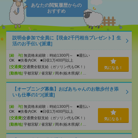
あなたの閲覧履歴からの
おすすめ
説明会参加で全員に【現金2千円相当プレゼント】生
活のお手伝い[派遣]
[給 与]
無資格未経験：時給1300円～ ■週払い
OK ■扶養内OK ■日収1万400円以上
[交通費]
交通費全額支給（ガソリン代もOK！）
気になる！
[勤務地]
宇都宮駅
/
雀宮駅
/
岡本(栃木県)駅
/
…
【オープニング募集】おばあちゃんのお散歩付き添
いも仕事の1つ[派遣]
[給 与]
無資格未経験：時給1300円～ ■週払い
OK ■扶養内OK ■日収1万400円以上
[交通費]
交通費全額支給（ガソリン代もOK！）
気になる！
[勤務地]
宇都宮駅
/
雀宮駅
/
岡本(栃木県)駅
/
…