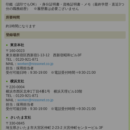
印鑑（認印でもOK）・身分証明書・資格証明書・メモ（最終学歴・直近3つ
分の職務経歴） ※履歴書は必要ございません
所要時間
約1時間になります
登録場所
東京本社
〒160-0023
東京都新宿区西新宿1-13-12 西新宿昭和ビル3F
TEL：0120-921-871
MAIL：
worker@nissonet.co.jp
担当：採用担当者
受付可能日時：9:30-19:00 ※電話受付時間⇒9:30-21:00
横浜支社
〒220-0004
横浜市西区北幸1丁目4番1号 横浜天理ビル10階
TEL：0120-921-871
MAIL：
worker@nissonet.co.jp
担当：採用担当者
受付可能日時：9:30-19:00 ※電話受付時間⇒9:30-21:00
さいたま支社
〒330-0845
埼玉県さいたま市大宮区仲町 2-23-2 大宮仲町センタービル 3F