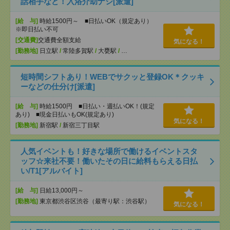
話相手など！入浴介助ナシ[派遣]
[給 与]
時給1500円～ ■日払いOK（規定あり）
※即日払い不可
[交通費]
交通費全額支給
気になる！
[勤務地]
日立駅
/
常陸多賀駅
/
大甕駅
/
…
短時間シフトあり！WEBでサクッと登録OK＊クッキ
ーなどの仕分け[派遣]
[給 与]
時給1500円 ■日払い・週払いOK！(規定
あり) ■現金日払いもOK(規定あり)
気になる！
[勤務地]
新宿駅
/
新宿三丁目駅
人気イベントも！好きな場所で働けるイベントスタ
ッフ☆来社不要！働いたその日に給料もらえる日払
い/T1[アルバイト]
[給 与]
日給13,000円～
[勤務地]
東京都渋谷区渋谷（最寄り駅：渋谷駅）
気になる！