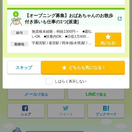
支社内）
TEL：0120-921-871
MAIL：
worker@nissonet.co.jp
【オープニング募集】おばあちゃんのお散歩
担当：採用担当者
付き添いも仕事の1つ[派遣]
受付可能日時：9:30-19:00 ※電話受付時間⇒9:30-21:00
無資格未経験：時給1300円～ ■週払
給与
いOK ■扶養内OK ■日収1万400円
以上
宇都宮駅 / 雀宮駅 / 岡本(栃木県)駅 / …
気になる!
勤務地
応募ページへ
スキップ
どちらも気になる！
気になる！
しばらく表示しない
メール
LINE
で送る
で送る
シェア
ツイート
ブックマーク