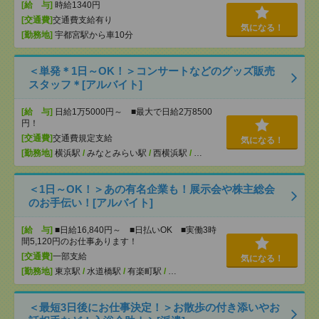
[給 与]
時給1340円
[交通費]
交通費支給有り
気になる！
[勤務地]
宇都宮駅から車10分
＜単発＊1日～OK！＞コンサートなどのグッズ販売
スタッフ＊[アルバイト]
[給 与]
日給1万5000円～ ■最大で日給2万8500
円！
[交通費]
交通費規定支給
気になる！
[勤務地]
横浜駅
/
みなとみらい駅
/
西横浜駅
/
…
＜1日～OK！＞あの有名企業も！展示会や株主総会
のお手伝い！[アルバイト]
[給 与]
■日給16,840円～ ■日払いOK ■実働3時
間5,120円のお仕事あります！
[交通費]
一部支給
気になる！
[勤務地]
東京駅
/
水道橋駅
/
有楽町駅
/
…
＜最短3日後にお仕事決定！＞お散歩の付き添いやお