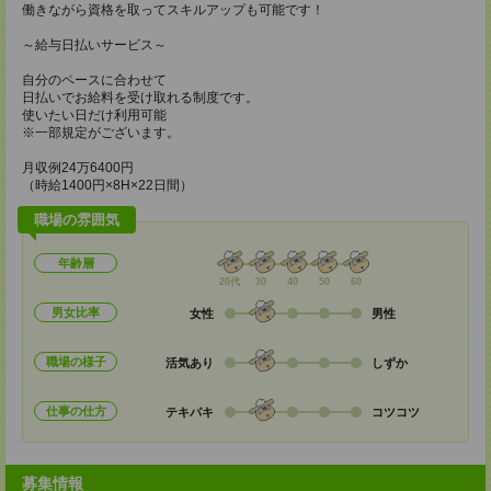
働きながら資格を取ってスキルアップも可能です！
～給与日払いサービス～
自分のペースに合わせて
日払いでお給料を受け取れる制度です。
使いたい日だけ利用可能
※一部規定がございます。
月収例24万6400円
（時給1400円×8H×22日間）
職場の雰囲気
年齢層
20代
30
40
50
60
男女比率
女性
男性
職場の様子
活気あり
しずか
仕事の仕方
テキパキ
コツコツ
募集情報