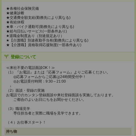
★各種社会保険完備
★健康診断
★交通費全額支給(勤務先により異なる)
★有給休暇
★車・バイク通勤可(勤務先により異なる)
★給与日払いサービス(一部条件あり)
★退職金制度あり（別途規定あり）
★【介護職】別途夜勤手当有(勤務先により異なる)
★【介護職】資格取得応援制度(一部条件あり)
登録について
≪来社不要の電話面談OK！≫
（1）『お電話』または『応募フォーム』よりご応募ください。
◎応募フォームからご応募は24時間受付中！
◎お電話受付時間：9:30～21:00
↓
（2）面談・登録の実施
お電話でのカンタン登録面談や来社登録面談を実施しております。
ご都合のよいお日にちをお聞かせください。
（3）職場見学
専任担当者と実際に職場を見学できます。
（４）お仕事スタート！
持ち物