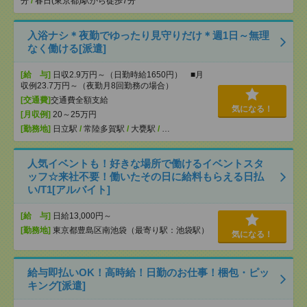
分
/
春日(東京都)駅から徒歩7分
入浴ナシ＊夜勤でゆったり見守りだけ＊週1日～無理
なく働ける[派遣]
[給 与]
日収2.9万円～（日勤時給1650円） ■月
収例23.7万円～（夜勤月8回勤務の場合）
[交通費]
交通費全額支給
気になる！
[月収例]
20～25万円
[勤務地]
日立駅
/
常陸多賀駅
/
大甕駅
/
…
人気イベントも！好きな場所で働けるイベントスタ
ッフ☆来社不要！働いたその日に給料もらえる日払
い/T1[アルバイト]
[給 与]
日給13,000円～
[勤務地]
東京都豊島区南池袋（最寄り駅：池袋駅）
気になる！
給与即払いOK！高時給！日勤のお仕事！梱包・ピッ
キング[派遣]