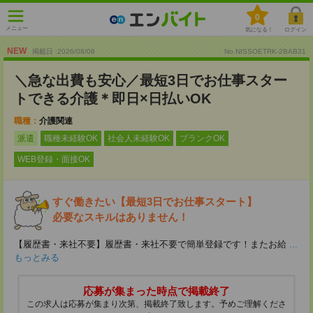
0
メニュー
気になる！
ログイン
NEW
掲載日 :2026
/
08
/
06
No.NISSOETRK-2BAB31
＼急な出費も安心／最短3日でお仕事スター
トできる介護＊即日×日払いOK
職種：
介護関連
派遣
職種未経験OK
社会人未経験OK
ブランクOK
WEB登録・面接OK
すぐ働きたい【最短3日でお仕事スタート】
必要なスキルはありません！
【履歴書・来社不要】履歴書・来社不要で簡単登録です！またお給
...
もっとみる
応募が集まった時点で掲載終了
この求人は応募が集まり次第、掲載終了致します。予めご理解くださ