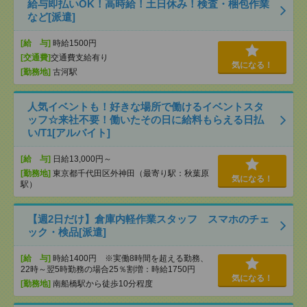
給与即払いOK！高時給！土日休み！検査・梱包作業
など[派遣]
[給 与]
時給1500円
[交通費]
交通費支給有り
気になる！
[勤務地]
古河駅
人気イベントも！好きな場所で働けるイベントスタ
ッフ☆来社不要！働いたその日に給料もらえる日払
い/T1[アルバイト]
[給 与]
日給13,000円～
[勤務地]
東京都千代田区外神田（最寄り駅：秋葉原
気になる！
駅）
【週2日だけ】倉庫内軽作業スタッフ スマホのチェ
ック・検品[派遣]
[給 与]
時給1400円 ※実働8時間を超える勤務、
22時～翌5時勤務の場合25％割増：時給1750円
気になる！
[勤務地]
南船橋駅から徒歩10分程度