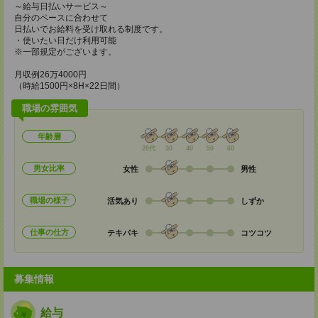
～給与日払いサービス～
自分のペースに合わせて
日払いでお給料を受け取れる制度です。
・使いたい日だけ利用可能
※一部規定がございます。
月収例26万4000円
（時給1500円×8H×22日間）
職場の雰囲気
年齢層
20代
30
40
50
60
男女比率
女性
男性
職場の様子
活気あり
しずか
仕事の仕方
テキパキ
コツコツ
募集情報
給与