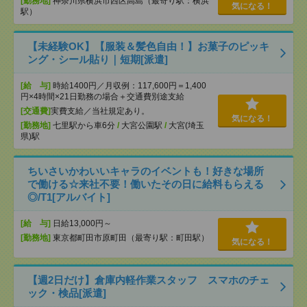
[勤務地]
神奈川県横浜市西区高島（最寄り駅：横浜
気になる！
駅）
【未経験OK】【服装＆髪色自由！】お菓子のピッキ
ング・シール貼り｜短期[派遣]
[給 与]
時給1400円／月収例：117,600円＝1,400
円×4時間×21日勤務の場合＋交通費別途支給
[交通費]
実費支給／当社規定あり。
気になる！
[勤務地]
七里駅から車6分
/
大宮公園駅
/
大宮(埼玉
県)駅
ちいさいかわいいキャラのイベントも！好きな場所
で働ける☆来社不要！働いたその日に給料もらえる
◎/T1[アルバイト]
[給 与]
日給13,000円～
[勤務地]
東京都町田市原町田（最寄り駅：町田駅）
気になる！
【週2日だけ】倉庫内軽作業スタッフ スマホのチェ
ック・検品[派遣]