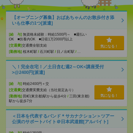
【オープニング募集】おばあちゃんのお散歩付き添
いも仕事の1つ[派遣]
[給 与]
無資格未経験：時給1500円～ ■週払い
OK ■扶養内OK ■日収1万2000円以上
[交通費]
交通費全額支給
気になる！
[勤務地]
桜木町駅
/
石川町駅
/
日ノ出町駅
/
…
＼！完全在宅！／土日含む週2～OK<講座受付
>@2400円[派遣]
[給 与]
時給2400円＋交
[交通費]
交通費実費支給（当社規定あり）
気になる！
[勤務地]
田町(東京都)駅から徒歩4分
/
三田(東京都)
駅から徒歩7分
＜日本を代表するバンド＊サカナクション＞ツアー
公演のサポートバイト＠日本武道館[アルバイト]