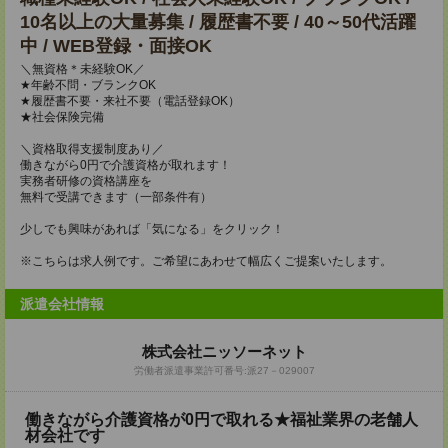
10名以上の大量募集 / 履歴書不要 / 40～50代活躍
中 / WEB登録・面接OK
＼無資格＊未経験OK／
★年齢不問・ブランクOK
★履歴書不要・来社不要（電話登録OK）
★社会保険完備
＼資格取得支援制度あり／
働きながら0円で介護資格が取れます！
実務者研修の資格講座を
無料で受講できます（一部条件有）
少しでも興味があれば「気になる」をクリック！
※こちらは求人例です。ご希望にあわせて幅広くご提案いたします。
派遣会社情報
株式会社ニッソーネット
労働者派遣事業許可番号:派27－029007
働きながら介護資格が0円で取れる★福祉業界の老舗人
材会社です