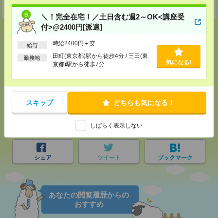
受付可能日時：9:30-19:00 ※電話受付時間⇒9:30-21:00
＼！完全在宅！／土日含む週2～OK<講座受
付>@2400円[派遣]
時給2400円＋交
給与
田町(東京都)駅から徒歩4分 / 三田(東
応募ページへ
勤務地
気になる!
京都)駅から徒歩7分
気になる！
スキップ
どちらも気になる！
メール
LINE
で送る
で送る
しばらく表示しない
シェア
ツイート
ブックマーク
あなたの閲覧履歴からの
おすすめ