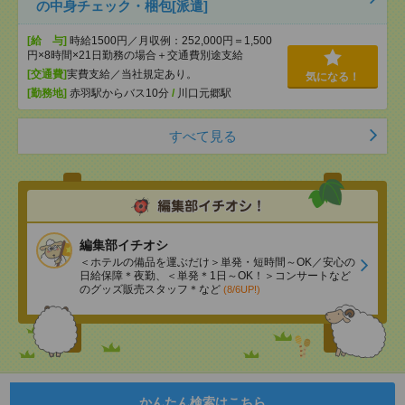
の中身チェック・梱包[派遣]
[給 与]
時給1500円／月収例：252,000円＝1,500
円×8時間×21日勤務の場合＋交通費別途支給
[交通費]
実費支給／当社規定あり。
気になる！
[勤務地]
赤羽駅からバス10分
/
川口元郷駅
すべて見る
編集部イチオシ
＜ホテルの備品を運ぶだけ＞単発・短時間～OK／安心の
日給保障＊夜勤、＜単発＊1日～OK！＞コンサートなど
のグッズ販売スタッフ＊など
(8/6UP!)
かんたん検索はこちら