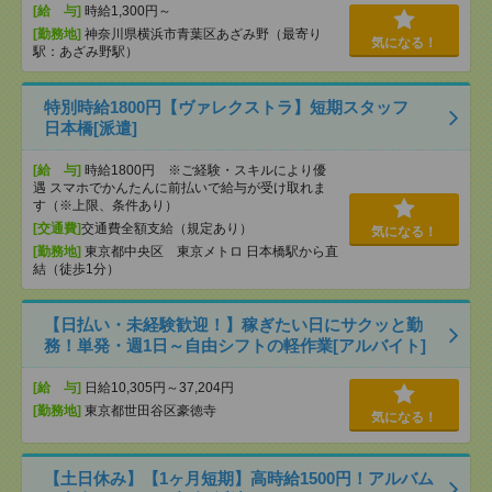
[給 与]
時給1,300円～
[勤務地]
神奈川県横浜市青葉区あざみ野（最寄り
気になる！
駅：あざみ野駅）
特別時給1800円【ヴァレクストラ】短期スタッフ
日本橋[派遣]
[給 与]
時給1800円 ※ご経験・スキルにより優
遇 スマホでかんたんに前払いで給与が受け取れま
す（※上限、条件あり）
[交通費]
交通費全額支給（規定あり）
気になる！
[勤務地]
東京都中央区 東京メトロ 日本橋駅から直
結（徒歩1分）
【日払い・未経験歓迎！】稼ぎたい日にサクッと勤
務！単発・週1日～自由シフトの軽作業[アルバイト]
[給 与]
日給10,305円～37,204円
[勤務地]
東京都世田谷区豪徳寺
気になる！
【土日休み】【1ヶ月短期】高時給1500円！アルバム