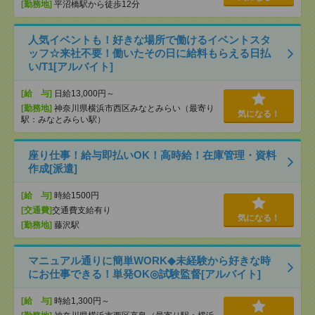
[勤務地]
平沼橋駅から徒歩12分
人気イベントも！好きな場所で働けるイベントスタ
ッフ☆来社不要！働いたその日に給料もらえる日払
い/T1[アルバイト]
[給 与]
日給13,000円～
[勤務地]
神奈川県横浜市西区みなとみらい（最寄り
気になる！
駅：みなとみらい駅）
座り仕事！給与即払いOK！高時給！在庫管理・資料
作成[派遣]
[給 与]
時給1500円
[交通費]
交通費支給有り
気になる！
[勤務地]
藤沢駅
マニュアル通りに簡単WORK◆未経験から好きな時
にお仕事できる！単発OK◎試験監督[アルバイト]
[給 与]
時給1,300円～