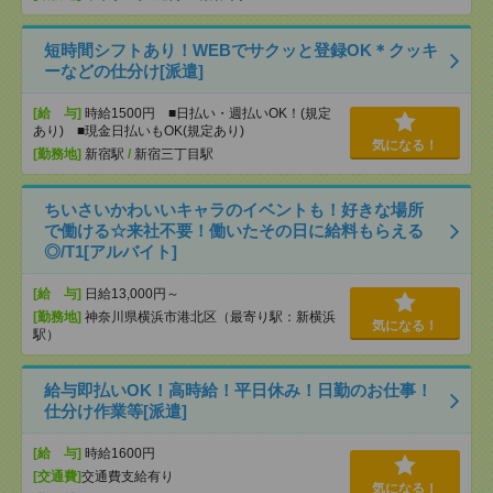
短時間シフトあり！WEBでサクッと登録OK＊クッキ
ーなどの仕分け[派遣]
[給 与]
時給1500円 ■日払い・週払いOK！(規定
あり) ■現金日払いもOK(規定あり)
気になる！
[勤務地]
新宿駅
/
新宿三丁目駅
ちいさいかわいいキャラのイベントも！好きな場所
で働ける☆来社不要！働いたその日に給料もらえる
◎/T1[アルバイト]
[給 与]
日給13,000円～
[勤務地]
神奈川県横浜市港北区（最寄り駅：新横浜
気になる！
駅）
給与即払いOK！高時給！平日休み！日勤のお仕事！
仕分け作業等[派遣]
[給 与]
時給1600円
[交通費]
交通費支給有り
気になる！