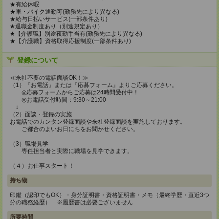
★有給休暇
★車・バイク通勤可(勤務先により異なる)
★給与日払いサービス(一部条件あり)
★退職金制度あり（別途規定あり）
★【介護職】別途夜勤手当有(勤務先により異なる)
★【介護職】資格取得応援制度(一部条件あり)
登録について
≪来社不要の電話面談OK！≫
（1）『お電話』または『応募フォーム』よりご応募ください。
◎応募フォームからご応募は24時間受付中！
◎お電話受付時間：9:30～21:00
↓
（2）面談・登録の実施
お電話でのカンタン登録面談や来社登録面談を実施しております。
ご都合のよいお日にちをお聞かせください。
（3）職場見学
専任担当者と実際に職場を見学できます。
（４）お仕事スタート！
持ち物
印鑑（認印でもOK）・身分証明書・資格証明書・メモ（最終学歴・直近3つ
分の職務経歴） ※履歴書は必要ございません
所要時間