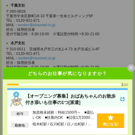
千葉支社
〒260-0028
千葉市中央区新町18-10 千葉第一生命ビルディング6F
TEL：0120-921-871
MAIL：
worker@nissonet.co.jp
担当：採用担当者
受付可能日時：9:30-19:00 ※電話受付時間⇒9:30-21:00
水戸支社
〒310-0011 茨城県水戸市三の丸1-4-73 水戸京成ビル4F
TEL：0120-921-871
MAIL：
worker@nissonet.co.jp
担当：採用担当者
×
受付可能日時：9:30-19:00 ※電話受付時間⇒9:30-21:00
どちらのお仕事が気になりますか？
宇都宮支社
〒320-0811 栃木県宇都宮市大通り1-2-11 フコク生命ビル4F
1
/10
TEL：0120-921-871
MAIL：
worker@nissonet.co.jp
【オープニング募集】おばあちゃんのお散歩
担当：採用担当者
受付可能日時：9:30-19:00 ※電話受付時間⇒9:30-21:00
付き添いも仕事の1つ[派遣]
高崎支社
無資格未経験：時給1500円～ ■週払
給与
埼玉県さいたま市大宮区仲町2-23-2 大宮仲町センタービル3F（さいたま
いOK ■扶養内OK ■日収1万2000円
支社内）
以上
桜木町駅 / 石川町駅 / 日ノ出町駅 / …
気になる!
TEL：0120-921-871
勤務地
MAIL：
worker@nissonet.co.jp
担当：採用担当者