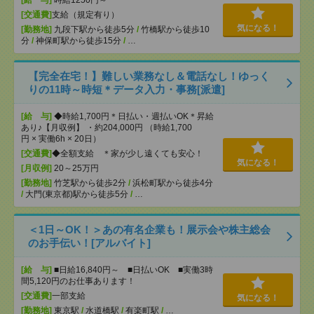
[給 与]
時給1250円～
[交通費]
支給（規定有り）
気になる！
[勤務地]
九段下駅から徒歩5分
/
竹橋駅から徒歩10
分
/
神保町駅から徒歩15分
/
…
【完全在宅！】難しい業務なし＆電話なし！ゆっく
りの11時～時短＊データ入力・事務[派遣]
[給 与]
◆時給1,700円＊日払い・週払いOK＊昇給
あり♪【月収例】 ・約204,000円 （時給1,700
円 × 実働6h × 20日）
[交通費]
◆全額支給 ＊家が少し遠くても安心！
気になる！
[月収例]
20～25万円
[勤務地]
竹芝駅から徒歩2分
/
浜松町駅から徒歩4分
/
大門(東京都)駅から徒歩5分
/
…
＜1日～OK！＞あの有名企業も！展示会や株主総会
のお手伝い！[アルバイト]
[給 与]
■日給16,840円～ ■日払いOK ■実働3時
間5,120円のお仕事あります！
[交通費]
一部支給
気になる！
[勤務地]
東京駅
/
水道橋駅
/
有楽町駅
/
…