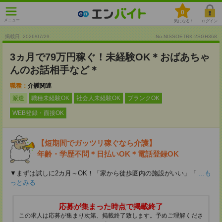
0
メニュー
気になる！
ログイン
掲載日 :2026
/
07
/
29
No.NISSOETRK-2SGH368
3ヵ月で79万円稼ぐ！未経験OK＊おばあちゃ
んのお話相手など＊
職種：
介護関連
派遣
職種未経験OK
社会人未経験OK
ブランクOK
WEB登録・面接OK
【短期間でガッツリ稼ぐなら介護】
年齢・学歴不問＊日払いOK＊電話登録OK
▼まずは試しに2カ月～OK！「家から徒歩圏内の施設がいい」「
...も
っとみる
応募が集まった時点で掲載終了
この求人は応募が集まり次第、掲載終了致します。予めご理解くださ