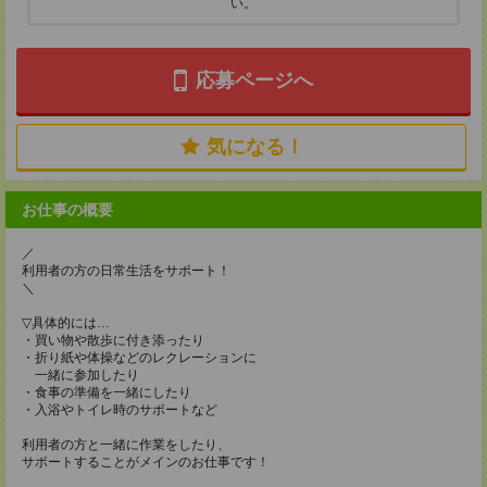
い。
応募ページへ
気になる！
お仕事の概要
／
利用者の方の日常生活をサポート！
＼
▽具体的には…
・買い物や散歩に付き添ったり
・折り紙や体操などのレクレーションに
一緒に参加したり
・食事の準備を一緒にしたり
・入浴やトイレ時のサポートなど
利用者の方と一緒に作業をしたり、
サポートすることがメインのお仕事です！