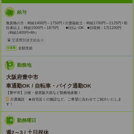
給与
無資格の方：時給1400円～1750円 / 介護福祉士：時給1700円～2125円 / 初
任者以上：時給1500円～1875円 ■日払いOK ■日収例：1万1200円
（時給1400円×8h）
交通費別途支給あり
全額支給
交通費
勤務地
大阪府豊中市
車通勤OK / 自転車・バイク通勤OK
【豊中市】少路・柴原阪大前など勤務地多数！
介護施設 ★自宅近くの施設など、ご希望に合わせてご紹介いたしま
す！
勤務曜日
週2～3 / 土日祝休