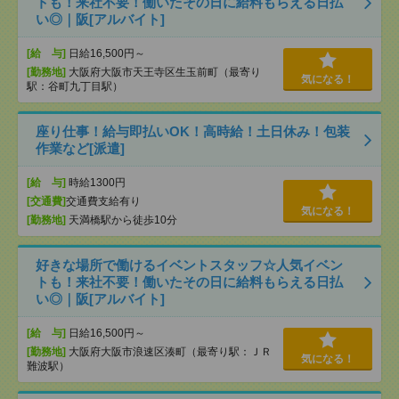
トも！来社不要！働いたその日に給料もらえる日払
い◎｜阪[アルバイト]
[給 与]
日給16,500円～
[勤務地]
大阪府大阪市天王寺区生玉前町（最寄り
気になる！
駅：谷町九丁目駅）
座り仕事！給与即払いOK！高時給！土日休み！包装
作業など[派遣]
[給 与]
時給1300円
[交通費]
交通費支給有り
気になる！
[勤務地]
天満橋駅から徒歩10分
好きな場所で働けるイベントスタッフ☆人気イベン
トも！来社不要！働いたその日に給料もらえる日払
い◎｜阪[アルバイト]
[給 与]
日給16,500円～
[勤務地]
大阪府大阪市浪速区湊町（最寄り駅：ＪＲ
気になる！
難波駅）