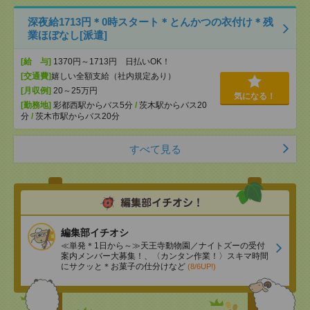
深夜給1713円＊0時スタート＊とんかつの衣付け＊残
業ほぼなし[派遣]
[給 与]
1370円～1713円 日払いOK！
[交通費]
嬉しい全額支給（社内規定あり）
[月収例]
20～25万円
気になる！
[勤務地]
彩都西駅からバス5分
/
茨木駅からバス20
分
/
茨木市駅からバス20分
すべて見る
編集部イチオシ
≪単発＊1日から～≫天王寺動物園／ナイトズーの受付
案内メンバー大募集！、〈カンタン作業！〉スキマ時間
にサクッと＊お菓子の仕分けなど
(8/6UP!)