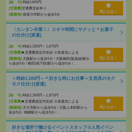
[給 与]
時給1400円
[交通費]
交通費支給有り
気になる！
[勤務地]
寝屋川市駅から徒歩5分
〈カンタン作業！〉スキマ時間にサクッと＊お菓子
の仕分け[派遣]
[給 与]
時給1,500円～1,875円
[交通費]
■ 交通費規定内支給 ※派遣先による
気になる！
[勤務地]
大阪駅から徒歩5分
/
大阪梅田(阪急線)駅か
ら徒歩5分
/
梅田(地下鉄)駅から徒歩5分
/
…
＜時給1,500円～＊好きな時にお仕事＞文房具のモク
モク仕分け[派遣]
[給 与]
時給1,500円～1,875円
[交通費]
■ 交通費規定内支給 ※派遣先による
気になる！
[勤務地]
天王寺駅から徒歩5分
/
大阪上本町駅から
徒歩5分
/
鶴橋駅から徒歩5分
/
…
好きな場所で働けるイベントスタッフ☆人気イベン