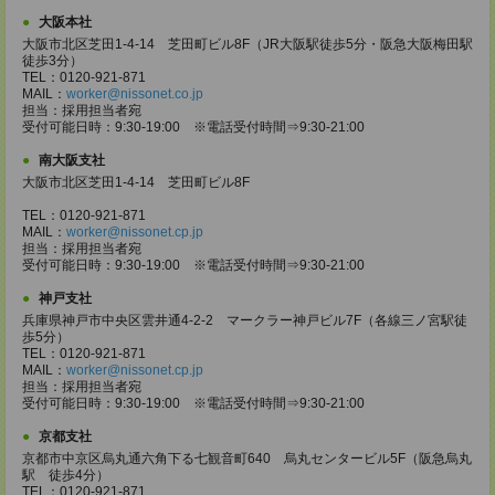
大阪本社
大阪市北区芝田1-4-14 芝田町ビル8F（JR大阪駅徒歩5分・阪急大阪梅田駅
徒歩3分）
TEL：0120-921-871
MAIL：
worker@nissonet.co.jp
担当：採用担当者宛
受付可能日時：9:30-19:00 ※電話受付時間⇒9:30-21:00
南大阪支社
大阪市北区芝田1-4-14 芝田町ビル8F
TEL：0120-921-871
MAIL：
worker@nissonet.cp.jp
担当：採用担当者宛
受付可能日時：9:30-19:00 ※電話受付時間⇒9:30-21:00
神戸支社
兵庫県神戸市中央区雲井通4-2-2 マークラー神戸ビル7F（各線三ノ宮駅徒
歩5分）
TEL：0120-921-871
MAIL：
worker@nissonet.cp.jp
担当：採用担当者宛
受付可能日時：9:30-19:00 ※電話受付時間⇒9:30-21:00
京都支社
京都市中京区烏丸通六角下る七観音町640 烏丸センタービル5F（阪急烏丸
駅 徒歩4分）
TEL：0120-921-871