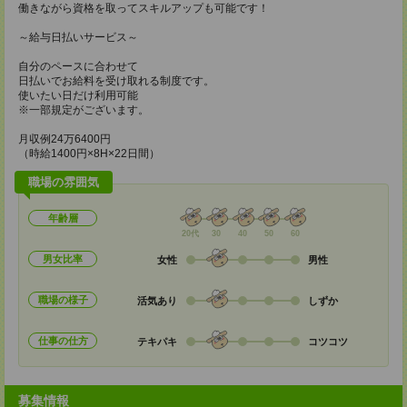
働きながら資格を取ってスキルアップも可能です！
～給与日払いサービス～
自分のペースに合わせて
日払いでお給料を受け取れる制度です。
使いたい日だけ利用可能
※一部規定がございます。
月収例24万6400円
（時給1400円×8H×22日間）
職場の雰囲気
年齢層
20代
30
40
50
60
男女比率
女性
男性
職場の様子
活気あり
しずか
仕事の仕方
テキパキ
コツコツ
募集情報