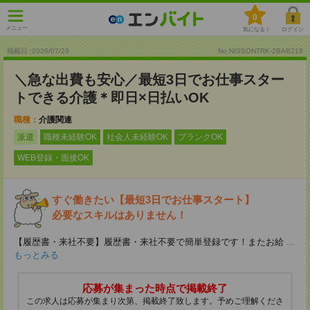
0
メニュー
気になる！
ログイン
掲載日 :2026
/
07
/
29
No.NISSONTRK-2BAB218
＼急な出費も安心／最短3日でお仕事スター
トできる介護＊即日×日払いOK
職種：
介護関連
派遣
職種未経験OK
社会人未経験OK
ブランクOK
WEB登録・面接OK
すぐ働きたい【最短3日でお仕事スタート】
必要なスキルはありません！
【履歴書・来社不要】履歴書・来社不要で簡単登録です！またお給
...
もっとみる
応募が集まった時点で掲載終了
この求人は応募が集まり次第、掲載終了致します。予めご理解くださ