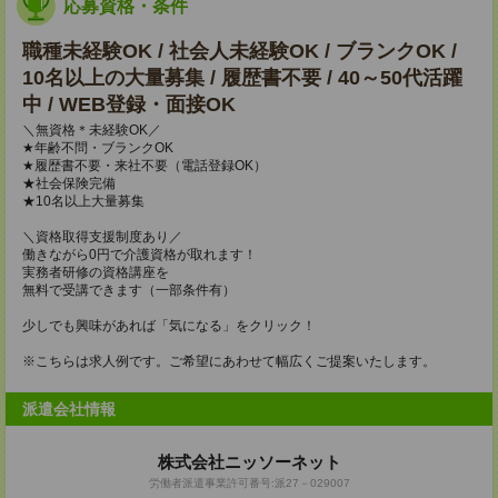
応募資格・条件
職種未経験OK / 社会人未経験OK / ブランクOK /
10名以上の大量募集 / 履歴書不要 / 40～50代活躍
中 / WEB登録・面接OK
＼無資格＊未経験OK／
★年齢不問・ブランクOK
★履歴書不要・来社不要（電話登録OK）
★社会保険完備
★10名以上大量募集
＼資格取得支援制度あり／
働きながら0円で介護資格が取れます！
実務者研修の資格講座を
無料で受講できます（一部条件有）
少しでも興味があれば「気になる」をクリック！
※こちらは求人例です。ご希望にあわせて幅広くご提案いたします。
派遣会社情報
株式会社ニッソーネット
労働者派遣事業許可番号:派27－029007