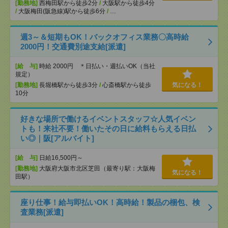
[勤務地]
西梅田駅から徒歩2分
/
大阪駅から徒歩4分
/
大阪梅田(阪急線)駅から徒歩6分
/
…
週3～＆短期もOK！バックオフィス業務〇高時給
2000円！交通費別途支給[派遣]
[給 与]
時給 2000円 ＊日払い・週払いOK（当社
規定）
[勤務地]
長堀橋駅から徒歩3分
/
心斎橋駅から徒歩
気になる！
10分
好きな場所で働けるイベントスタッフ☆人気イベン
トも！来社不要！働いたその日に給料もらえる日払
い◎｜阪[アルバイト]
[給 与]
日給16,500円～
[勤務地]
大阪府大阪市北区芝田（最寄り駅：大阪梅
気になる！
田駅）
座り仕事！給与即払いOK！高時給！製品の梱包、検
査業務[派遣]