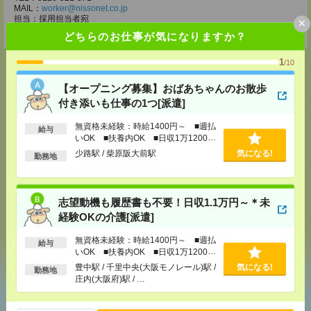
MAIL：
worker@nissonet.co.jp
担当：採用担当者宛
×
受付可能日時：9:30-19:00 ※電話受付時間⇒9:30-21:00
どちらのお仕事が気になりますか？
1
/10
【オープニング募集】おばあちゃんのお散歩
付き添いも仕事の1つ[派遣]
応募ページへ
無資格未経験：時給1400円～ ■週払
給与
いOK ■扶養内OK ■日収1万1200円
以上
気になる！
少路駅 / 柴原阪大前駅
気になる!
勤務地
メール
LINE
志望動機も履歴書も不要！日収1.1万円～＊未
で送る
で送る
経験OKの介護[派遣]
無資格未経験：時給1400円～ ■週払
給与
シェア
ツイート
ブックマーク
いOK ■扶養内OK ■日収1万1200円
以上
豊中駅 / 千里中央(大阪モノレール)駅 /
気になる!
勤務地
庄内(大阪府)駅 / …
あなたの閲覧履歴からの