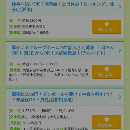
給与即払いOK！高時給！土日休み！ピッキング、仕
分け[派遣]
[給 与]
時給1300円
[交通費]
交通費支給有り
気になる！
[勤務地]
岡町駅から車5分
障がい者グループホームの世話人さん募集 土日のみ
OK！ 週2日からOK！未経験歓迎！[アルバイト]
[給 与]
時給1,180円～1,180円
[勤務地]
大阪府豊中市西緑丘3-9-15（最寄り駅：阪
急バス『野畑小学校前』 大阪モノレール『少路
気になる！
駅』）
深夜給1589円＊ダンボールを開けて中身を移すだけ
＊未経験OK＊男性活躍中[派遣]
[給 与]
1,271円 ～1,589円 ＊日払いOK
[交通費]
嬉しい全額支給（社内規定あり）
[月収例]
20～25万円
気になる！
[勤務地]
ＪＲ長瀬駅から徒歩15分
/
南巽駅から徒歩