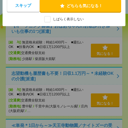
おすすめ
スキップ
どちらも気になる！
しばらく表示しない
【オープニング募集】おばあちゃんのお散歩付き添
いも仕事の1つ[派遣]
[給 与]
無資格未経験：時給1400円～ ■週払い
OK ■扶養内OK ■日収1万1200円以上
[交通費]
交通費全額支給
気になる！
[勤務地]
少路駅
/
柴原阪大前駅
志望動機も履歴書も不要！日収1.1万円～＊未経験OK
の介護[派遣]
[給 与]
無資格未経験：時給1400円～ ■週払い
OK ■扶養内OK ■日収1万1200円以上
[交通費]
交通費全額支給
気になる！
[勤務地]
豊中駅
/
千里中央(大阪モノレール)駅
/
庄内
(大阪府)駅
/
…
≪単発＊1日から～≫天王寺動物園／ナイトズーの受