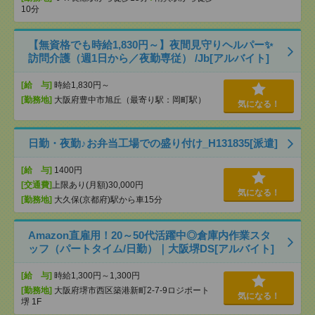
10分
【無資格でも時給1,830円～】夜間見守りヘルパー✨
訪問介護（週1日から／夜勤専従） /Jb[アルバイト]
[給 与]
時給1,830円～
[勤務地]
大阪府豊中市旭丘（最寄り駅：岡町駅）
気になる！
日勤・夜勤♪お弁当工場での盛り付け_H131835[派遣]
[給 与]
1400円
[交通費]
上限あり(月額)30,000円
気になる！
[勤務地]
大久保(京都府)駅から車15分
Amazon直雇用！20～50代活躍中◎倉庫内作業スタ
ッフ（パートタイム/日勤）｜大阪堺DS[アルバイト]
[給 与]
時給1,300円～1,300円
[勤務地]
大阪府堺市西区築港新町2-7-9ロジポート
気になる！
堺 1F