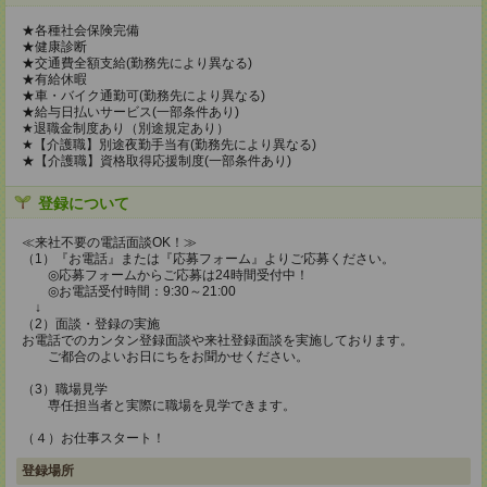
★各種社会保険完備
★健康診断
★交通費全額支給(勤務先により異なる)
★有給休暇
★車・バイク通勤可(勤務先により異なる)
★給与日払いサービス(一部条件あり)
★退職金制度あり（別途規定あり）
★【介護職】別途夜勤手当有(勤務先により異なる)
★【介護職】資格取得応援制度(一部条件あり)
登録について
≪来社不要の電話面談OK！≫
（1）『お電話』または『応募フォーム』よりご応募ください。
◎応募フォームからご応募は24時間受付中！
◎お電話受付時間：9:30～21:00
↓
（2）面談・登録の実施
お電話でのカンタン登録面談や来社登録面談を実施しております。
ご都合のよいお日にちをお聞かせください。
（3）職場見学
専任担当者と実際に職場を見学できます。
（４）お仕事スタート！
登録場所