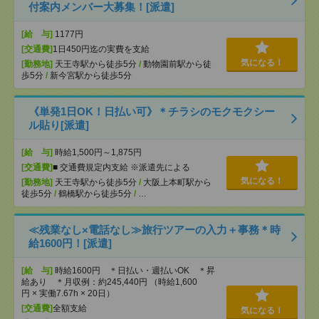
付案内メンバー大募集！[派遣]
[給 与]
1177円
[交通費]
1日450円迄の実費を支給
気になる！
[勤務地]
天王寺駅から徒歩5分
/
動物園前駅から徒
歩5分
/
新今宮駅から徒歩5分
《単発1日OK！日払い可》＊チラシのモクモクシー
ル貼り[派遣]
[給 与]
時給1,500円～1,875円
[交通費]
■ 交通費規定内支給 ※派遣先による
気になる！
[勤務地]
天王寺駅から徒歩5分
/
大阪上本町駅から
徒歩5分
/
鶴橋駅から徒歩5分
/
…
≪残業なし×電話なし≫旅行ツアーの入力＋事務＊時
給1600円！[派遣]
[給 与]
時給1600円 ＊日払い・週払いOK ＊昇
給あり ＊月収例：約245,440円 （時給1,600
円 × 実働7.67h × 20日）
[交通費]
全額支給
気になる！