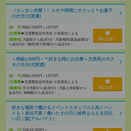
〈カンタン作業！〉スキマ時間にサクッと＊お菓子
の仕分け[派遣]
[給 与]
時給1,500円～1,875円
[交通費]
■ 交通費規定内支給 ※派遣先による
気になる！
[勤務地]
大阪駅から徒歩5分
/
大阪梅田(阪急線)駅か
ら徒歩5分
/
梅田(地下鉄)駅から徒歩5分
/
…
＜時給1,500円～＊好きな時にお仕事＞文房具のモク
モク仕分け[派遣]
[給 与]
時給1,500円～1,875円
[交通費]
■ 交通費規定内支給 ※派遣先による
気になる！
[勤務地]
天王寺駅から徒歩5分
/
大阪上本町駅から
徒歩5分
/
鶴橋駅から徒歩5分
/
…
好きな場所で働けるイベントスタッフ☆人気イベン
トも！来社不要！働いたその日に給料もらえる日払
い◎｜阪[アルバイト]
[給 与]
日給16,500円～