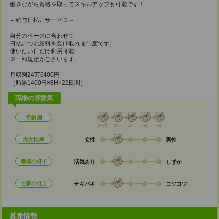
働きながら資格を取ってスキルアップも可能です！
～給与日払いサービス～
自分のペースに合わせて
日払いでお給料を受け取れる制度です。
使いたい日だけ利用可能
※一部規定がございます。
月収例24万6400円
（時給1400円×8H×22日間）
職場の雰囲気
年齢層
20代
30
40
50
60
男女比率
女性
男性
職場の様子
活気あり
しずか
仕事の仕方
テキパキ
コツコツ
募集情報