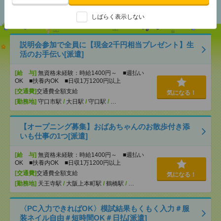
おすすめ
しばらく表示しない
説明会参加で全員に【現金2千円相当プレゼント】生
活のお手伝い[派遣]
[給 与]
無資格未経験：時給1400円～ ■週払い
OK ■扶養内OK ■日収1万1200円以上
[交通費]
交通費全額支給
気になる！
[勤務地]
守口市駅
/
大日駅
/
守口駅
/
…
【オープニング募集】おばあちゃんのお散歩付き添
いも仕事の1つ[派遣]
[給 与]
無資格未経験：時給1400円～ ■週払い
OK ■扶養内OK ■日収1万1200円以上
[交通費]
交通費全額支給
気になる！
[勤務地]
天王寺駅
/
大阪上本町駅
/
鶴橋駅
/
…
〈PC入力できればOK〉模試結果もくもく入力＃服
装ネイル自由＃短時間OK＃日払[派遣]