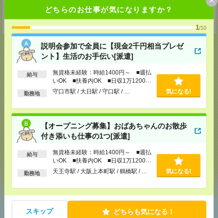
MAIL：
worker@nissonet.co.jp
どちらのお仕事が気になりますか？
担当：採用担当者宛
受付可能日時：9:30-19:00 ※電話受付時間⇒9:30-21:00
1
/10
説明会参加で全員に【現金2千円相当プレゼ
ント】生活のお手伝い[派遣]
応募ページへ
無資格未経験：時給1400円～ ■週払
給与
いOK ■扶養内OK ■日収1万1200円
以上
守口市駅 / 大日駅 / 守口駅 / …
気になる!
勤務地
気になる！
【オープニング募集】おばあちゃんのお散歩
付き添いも仕事の1つ[派遣]
メール
LINE
で送る
で送る
無資格未経験：時給1400円～ ■週払
給与
いOK ■扶養内OK ■日収1万1200円
以上
天王寺駅 / 大阪上本町駅 / 鶴橋駅 / …
気になる!
勤務地
シェア
ツイート
ブックマーク
あなたの閲覧履歴からの
スキップ
どちらも気になる！