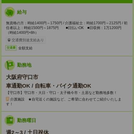
給与
無資格の方：時給1400円～1750円 / 介護福祉士：時給1700円～2125円 / 初
任者以上：時給1500円～1875円 ■日払いOK ■日収例：1万1200円
（時給1400円×8h）
交通費別途支給あり
全額支給
交通費
勤務地
大阪府守口市
車通勤OK / 自転車・バイク通勤OK
【守口市】守口市・大日・守口・太子橋今市・土居など勤務地多数！
介護施設 ★自宅近くの施設など、ご希望に合わせてご紹介いたしま
す！
勤務曜日
週2～3 / 土日祝休