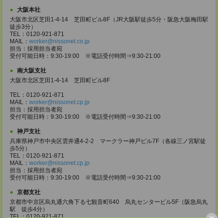
大阪本社
大阪市北区芝田1-4-14 芝田町ビル8F（JR大阪駅徒歩5分・阪急大阪梅田駅
徒歩3分）
TEL：0120-921-871
MAIL：
worker@nissonet.co.jp
担当：採用担当者宛
受付可能日時：9:30-19:00 ※電話受付時間⇒9:30-21:00
南大阪支社
大阪市北区芝田1-4-14 芝田町ビル8F
TEL：0120-921-871
MAIL：
worker@nissonet.cp.jp
担当：採用担当者宛
受付可能日時：9:30-19:00 ※電話受付時間⇒9:30-21:00
神戸支社
兵庫県神戸市中央区雲井通4-2-2 マークラー神戸ビル7F（各線三ノ宮駅徒
歩5分）
TEL：0120-921-871
MAIL：
worker@nissonet.cp.jp
担当：採用担当者宛
受付可能日時：9:30-19:00 ※電話受付時間⇒9:30-21:00
京都支社
京都市中京区烏丸通六角下る七観音町640 烏丸センタービル5F（阪急烏丸
駅 徒歩4分）
×
TEL：0120-921-871