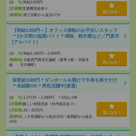
[給 与]
時給1450円
[交通費]
交通費支給有り
気になる！
[勤務地]
西三荘駅から徒歩17分
【時給1300円～】オフィス移転のお手伝いスタッフ
＊2か月間の短期バイト＊掃除、軽作業など／門真市
[アルバイト]
[給 与]
時給1,300円～2,000円
[勤務地]
大阪府門真市打越町（最寄り駅：京阪本
気になる！
線 古川橋駅）
深夜給1589円＊ダンボールを開けて中身を移すだけ
＊未経験OK＊男性活躍中[派遣]
[給 与]
1,271円 ～1,589円 ＊日払いOK
[交通費]
嬉しい全額支給（社内規定あり）
[月収例]
20～25万円
気になる！
[勤務地]
ＪＲ長瀬駅から徒歩15分
/
南巽駅から徒歩
10分