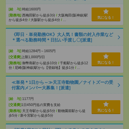
[給 与]
時給1600円
[勤務地]
西梅田駅から徒歩3分
/
大阪梅田(阪神線)駅
気になる！
から徒歩4分
/
大阪駅から徒歩4分
/
…
《即日・単発勤務OK》大人気！書類の封入作業など
＊選べる勤務時間＊日払い手渡し〇[派遣]
[給 与]
時給1284円～1605円
[交通費]
上限1,000円/日
気になる！
[勤務地]
御幣島駅から徒歩10分
/
千船駅から徒歩12
分
/
尼崎(阪神線)駅から【登録地】徒歩1分
/
…
≪単発＊1日から～≫天王寺動物園／ナイトズーの受
付案内メンバー大募集！[派遣]
[給 与]
1177円
[交通費]
1日450円迄の実費を支給
気になる！
[勤務地]
天王寺駅から徒歩5分
/
動物園前駅から徒
歩5分
/
新今宮駅から徒歩5分