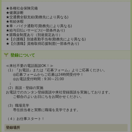
★各種社会保険完備
★健康診断
★交通費全額支給(勤務先により異なる)
★有給休暇
★車・バイク通勤可(勤務先により異なる)
★給与日払いサービス(一部条件あり)
★退職金制度あり（別途規定あり）
★【介護職】別途夜勤手当有(勤務先により異なる)
★【介護職】資格取得応援制度(一部条件あり)
登録について
≪来社不要の電話面談OK！≫
（1）『お電話』または『応募フォーム』よりご応募ください。
◎応募フォームからご応募は24時間受付中！
◎お電話受付時間：9:30～21:00
↓
（2）面談・登録の実施
お電話でのカンタン登録面談や来社登録面談を実施しております。
ご都合のよいお日にちをお聞かせください。
（3）職場見学
専任担当者と実際に職場を見学できます。
（４）お仕事スタート！
登録場所