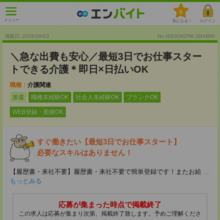
0
メニュー
気になる！
ログイン
掲載日 :2026
/
08
/
03
No.NISSONTRK-2BAB80
＼急な出費も安心／最短3日でお仕事スター
トできる介護＊即日×日払いOK
職種：
介護関連
派遣
職種未経験OK
社会人未経験OK
ブランクOK
WEB登録・面接OK
すぐ働きたい【最短3日でお仕事スタート】
必要なスキルはありません！
【履歴書・来社不要】履歴書・来社不要で簡単登録です！またお給
...
もっとみる
応募が集まった時点で掲載終了
この求人は応募が集まり次第、掲載終了致します。予めご理解くださ