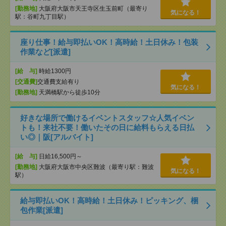
[勤務地]
大阪府大阪市天王寺区生玉前町（最寄り
気になる！
駅：谷町九丁目駅）
座り仕事！給与即払いOK！高時給！土日休み！包装
作業など[派遣]
[給 与]
時給1300円
[交通費]
交通費支給有り
気になる！
[勤務地]
天満橋駅から徒歩10分
好きな場所で働けるイベントスタッフ☆人気イベン
トも！来社不要！働いたその日に給料もらえる日払
い◎｜阪[アルバイト]
[給 与]
日給16,500円～
[勤務地]
大阪府大阪市中央区難波（最寄り駅：難波
気になる！
駅）
給与即払いOK！高時給！土日休み！ピッキング、梱
包作業[派遣]