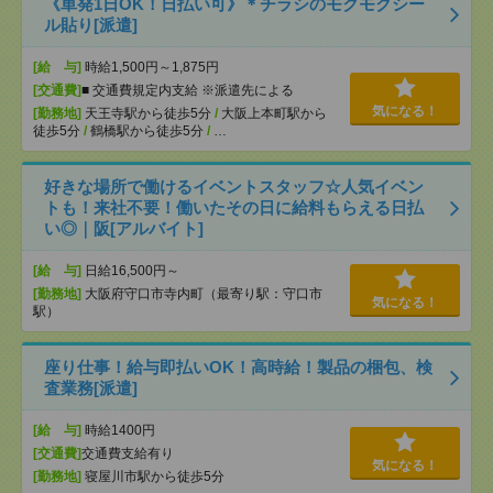
《単発1日OK！日払い可》＊チラシのモクモクシー
ル貼り[派遣]
[給 与]
時給1,500円～1,875円
[交通費]
■ 交通費規定内支給 ※派遣先による
気になる！
[勤務地]
天王寺駅から徒歩5分
/
大阪上本町駅から
徒歩5分
/
鶴橋駅から徒歩5分
/
…
好きな場所で働けるイベントスタッフ☆人気イベン
トも！来社不要！働いたその日に給料もらえる日払
い◎｜阪[アルバイト]
[給 与]
日給16,500円～
[勤務地]
大阪府守口市寺内町（最寄り駅：守口市
気になる！
駅）
座り仕事！給与即払いOK！高時給！製品の梱包、検
査業務[派遣]
[給 与]
時給1400円
[交通費]
交通費支給有り
気になる！
[勤務地]
寝屋川市駅から徒歩5分