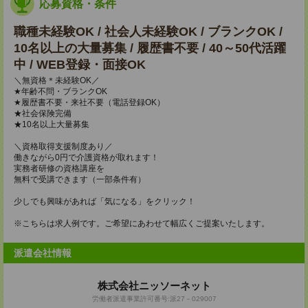
応募資格・条件
職種未経験OK / 社会人未経験OK / ブランクOK /
10名以上の大量募集 / 履歴書不要 / 40～50代活躍
中 / WEB登録・面接OK
＼無資格＊未経験OK／
★年齢不問・ブランクOK
★履歴書不要・来社不要（電話登録OK）
★社会保険完備
★10名以上大量募集
＼資格取得支援制度あり／
働きながら0円で介護資格が取れます！
実務者研修の資格講座を
無料で受講できます（一部条件有）
少しでも興味があれば「気になる」をクリック！
※こちらは求人例です。ご希望にあわせて幅広くご提案いたします。
派遣会社情報
株式会社ニッソーネット
労働者派遣事業許可番号:派27－029007