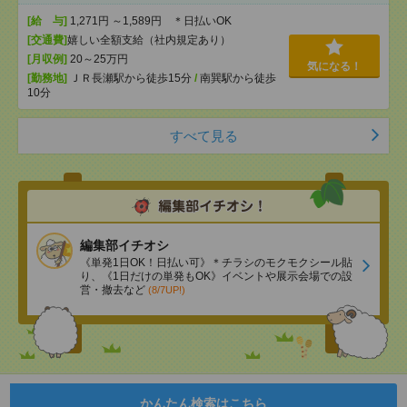
[給 与]
1,271円 ～1,589円 ＊日払いOK
[交通費]
嬉しい全額支給（社内規定あり）
[月収例]
20～25万円
気になる！
[勤務地]
ＪＲ長瀬駅から徒歩15分
/
南巽駅から徒歩
10分
すべて見る
編集部イチオシ
《単発1日OK！日払い可》＊チラシのモクモクシール貼
り、《1日だけの単発もOK》イベントや展示会場での設
営・撤去など
(8/7UP!)
かんたん検索はこちら