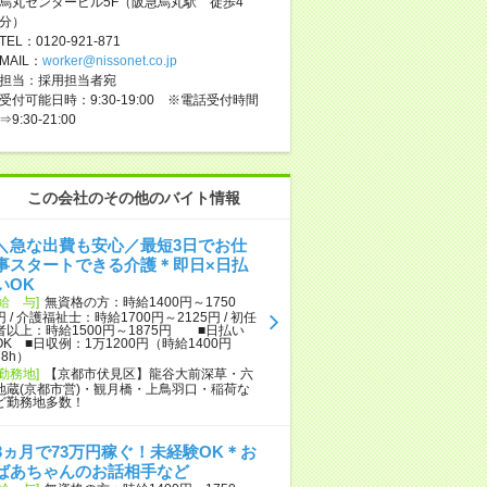
烏丸センタービル5F（阪急烏丸駅 徒歩4
分）
TEL：0120-921-871
MAIL：
worker@nissonet.co.jp
担当：採用担当者宛
受付可能日時：9:30-19:00 ※電話受付時間
⇒9:30-21:00
この会社のその他のバイト情報
＼急な出費も安心／最短3日でお仕
事スタートできる介護＊即日×日払
いOK
[給 与]
無資格の方：時給1400円～1750
円 / 介護福祉士：時給1700円～2125円 / 初任
者以上：時給1500円～1875円 ■日払い
OK ■日収例：1万1200円（時給1400円
×8h）
[勤務地]
【京都市伏見区】龍谷大前深草・六
地蔵(京都市営)・観月橋・上鳥羽口・稲荷な
ど勤務地多数！
3ヵ月で73万円稼ぐ！未経験OK＊お
ばあちゃんのお話相手など