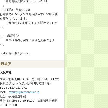
◎お電話受付時間：9:30～21:00
↓
（2）面談・登録の実施
お電話でのカンタン登録面談や来社登録面談
を実施しております。
ご都合のよいお日にちをお聞かせくださ
い。
（3）職場見学
専任担当者と実際に職場を見学できま
す。
（４）お仕事スタート！
登録場所
大阪本社
大阪市北区芝田1-4-14 芝田町ビル8F（JR大
阪駅徒歩5分・阪急大阪梅田駅徒歩3分）
TEL：0120-921-871
MAIL：
worker@nissonet.co.jp
担当：採用担当者宛
受付可能日時：9:30-19:00 ※電話受付時間
⇒9:30-21:00