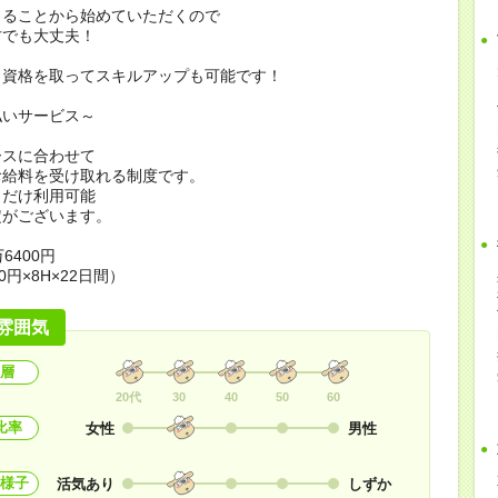
きることから始めていただくので
方でも大丈夫！
ら資格を取ってスキルアップも可能です！
払いサービス～
ースに合わせて
お給料を受け取れる制度です。
日だけ利用可能
定がございます。
6400円
0円×8H×22日間）
雰囲気
層
20代
30
40
50
60
比率
女性
男性
様子
活気あり
しずか