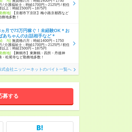
[給 与]
無資格の方：時給1400円～1750
円 / 介護福祉士：時給1700円～2125円 / 初任
者以上：時給1500円～1875円
[勤務地]
【京都市下京区】梅小路京都西など
勤務地多数！
3ヵ月で73万円稼ぐ！未経験OK＊お
ばあちゃんのお話相手など＊
[給 与]
無資格の方：時給1400円～1750
円 / 介護福祉士：時給1700円～2125円 / 初任
者以上：時給1500円～1875円
[勤務地]
【舞鶴市】東舞鶴・四所・丹後神
崎・松尾寺など勤務地多数！
株式会社ニッソーネットのバイト一覧へ
応募する