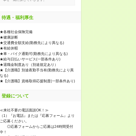
待遇・福利厚生
★各種社会保険完備
★健康診断
★交通費全額支給(勤務先により異なる)
★有給休暇
★車・バイク通勤可(勤務先により異なる)
★給与日払いサービス(一部条件あり)
★退職金制度あり（別途規定あり）
★【介護職】別途夜勤手当有(勤務先により異
なる)
★【介護職】資格取得応援制度(一部条件あり)
登録について
≪来社不要の電話面談OK！≫
（1）『お電話』または『応募フォーム』より
ご応募ください。
◎応募フォームからご応募は24時間受付
中！