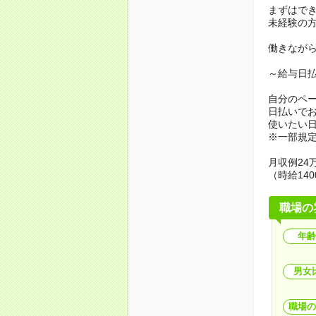
まずはで
未経験の
働きなが
～給与日
自分のペ
日払いで
使いたい
※一部規
月収例24万
（時給140
職場の
年齢
男女
職場の