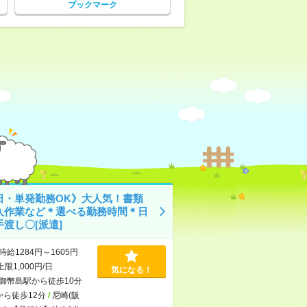
ブックマーク
日・単発勤務OK》大人気！書類
入作業など＊選べる勤務時間＊日
渡し〇[派遣]
時給1284円～1605円
上限1,000円/日
気になる！
御幣島駅から徒歩10分
から徒歩12分
/
尼崎(阪