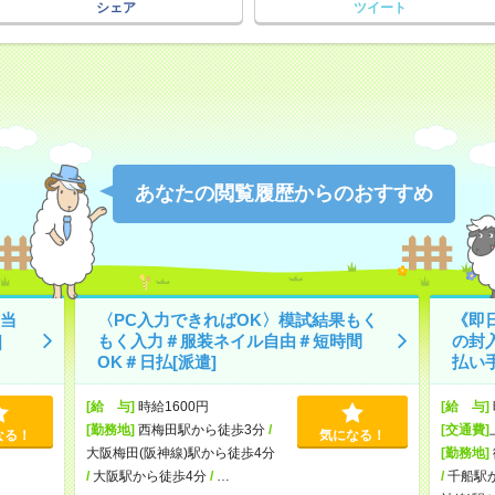
シェア
ツイート
あなたの閲覧履歴からのおすすめ
当
〈PC入力できればOK〉模試結果もく
《即
]
もく入力＃服装ネイル自由＃短時間
の封
OK＃日払[派遣]
払い手
[給 与]
時給1600円
[給 与]
[勤務地]
西梅田駅から徒歩3分
/
[交通費]
なる！
気になる！
大阪梅田(阪神線)駅から徒歩4分
[勤務地]
/
大阪駅から徒歩4分
/
…
/
千船駅