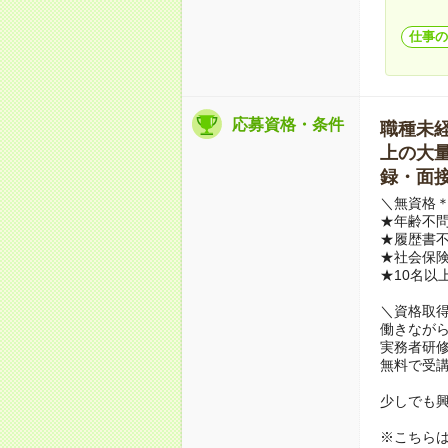
仕事の
応募資格・条件
職種未経験
上の大量募
録・面接
＼無資格＊
★年齢不問
★履歴書不
★社会保
★10名以
＼資格取
働きながら
実務者研
無料で受
少しでも
※こちら