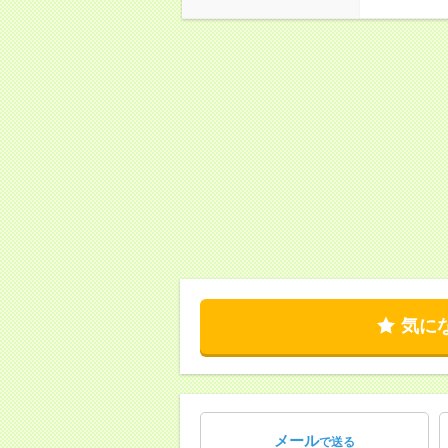
気に
メール
で送る