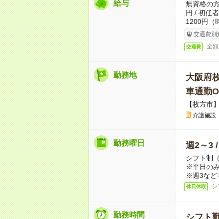
給与
無資格の方：
円 / 初
1200円（
交通費別
全額
交通費
勤務地
大阪府
車通勤O
【枚方市
介護施設
勤務曜日
週2～3 
シフト制
※平日のみ
※週3など
シ
休日休暇
勤務時間
シフト勤