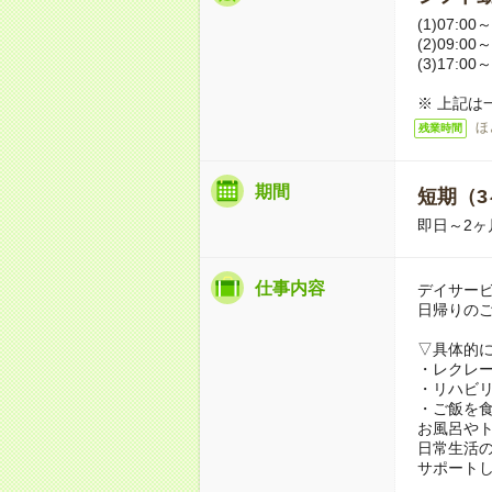
(1)07:00～
(2)09:00～
(3)17:00～
※ 上記は
ほ
残業時間
期間
短期（3
即日～2ヶ
仕事内容
デイサー
日帰りの
▽具体的
・レクレ
・リハビ
・ご飯を
お風呂や
日常生活
サポート