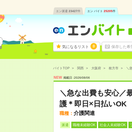
エン派遣
23427
件
エン バイト
25205
件
0
気になるリスト
保存した希
バイトTOP
関西
大阪府
枚方市
＼急
NEW
掲載日 :
2026
/
08
/
06
＼急な出費も安心／
護＊即日×日払いOK
介護関連
職種：
派遣
職種未経験OK
社会人未経験OK