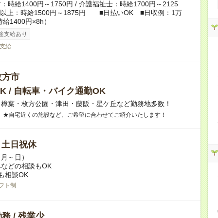
時給1400円～1750円 / 介護福祉士：時給1700円～2125
任者以上：時給1500円～1875円 ■日払いOK ■日収例：1万
時給1400円×8h）
途支給あり
支給
枚方市
K / 自転車・バイク通勤OK
】樟葉・枚方公園・津田・藤阪・星ケ丘など勤務地多数！
 ★自宅近くの施設など、ご希望に合わせてご紹介いたします！
/ 土日祝休
（月～日）
などの相談もOK
も相談OK
フト制
務 / 残業少