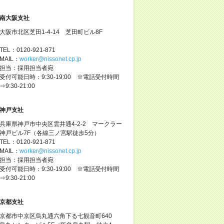
南大阪支社
大阪市北区芝田1-4-14 芝田町ビル8F
TEL：0120-921-871
MAIL：
worker@nissonet.cp.jp
担当：採用担当者宛
受付可能日時：9:30-19:00 ※電話受付時間
⇒9:30-21:00
神戸支社
兵庫県神戸市中央区雲井通4-2-2 マークラー
神戸ビル7F（各線三ノ宮駅徒歩5分）
TEL：0120-921-871
MAIL：
worker@nissonet.cp.jp
担当：採用担当者宛
受付可能日時：9:30-19:00 ※電話受付時間
⇒9:30-21:00
京都支社
京都市中京区烏丸通六角下る七観音町640