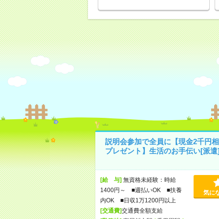
説明会参加で全員に【現金2千円相
プレゼント】生活のお手伝い[派遣
[給 与]
無資格未経験：時給
1400円～ ■週払いOK ■扶養
気に
内OK ■日収1万1200円以上
[交通費]
交通費全額支給