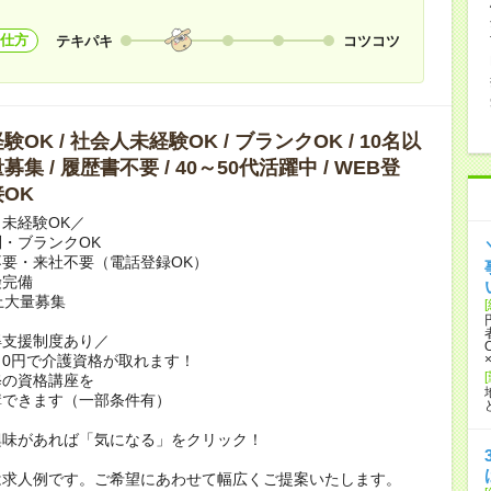
仕方
テキパキ
コツコツ
OK / 社会人未経験OK / ブランクOK / 10名以
集 / 履歴書不要 / 40～50代活躍中 / WEB登
OK
未経験OK／
・ブランクOK
要・来社不要（電話登録OK）
険完備
上大量募集
得支援制度あり／
0円で介護資格が取れます！
修の資格講座を
講できます（一部条件有）
興味があれば「気になる」をクリック！
は求人例です。ご希望にあわせて幅広くご提案いたします。