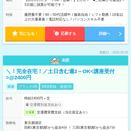
【8月中のスタートOK！急募！】2カ月～ ■ご応募から最短2～
期間
ね。 ※Wワーク希望の方へ 今ご覧のお仕事で希望する勤務時間
3日後に就業が可能です！
と、もう1つのお仕事の勤務時間。 合計で週40時間を超える場
合は応募できません。
履歴書不要
/
40～50代活躍中
/
服装自由
/
シフト勤務
/
10名以
特徴
上の大量募集
/
電話対応なし
/
パソコンスキル不要
気になる！
応募する
詳細へ
掲載日：2026.08.06
未読
＼！完全在宅！／土日含む週2～OK<講座受付
>@2400円
派遣
ブランクOK
WEB登録・面接OK
時給2400円＋交
給与
交通費別途支給あり
交通費実費支給（当社規定あり）
交通費
東京都港区
勤務地
田町(東京都)駅から徒歩4分
/
三田(東京都)駅から徒歩7分