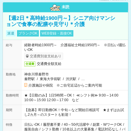
未読
【週2日＊高時給1900円～】シニア向けマンシ
ョンで食事の配膳や見守り＊介護
派遣
ブランクOK
WEB登録・面接OK
経験者時給1900円～ 介護福祉士時給1950円～ ※日払い/週払
給与
いOK
交通費別途支給あり
交通費全額支給
交通費
神奈川県秦野市
勤務地
秦野駅
/
東海大学前駅
/
渋沢駅
/
…
介護施設や病院 ※ご自宅近辺からご案内可能
★【日勤のみ】1日5時間～OK！ ≪シフト例≫ 9:00～14:00
勤務時間
10:00～15:00 12:00～17:00 など
【急募】即日勤務OK！中旬～など開始日相談可 ★まずはお試
期間
し2カ月～のスタートも歓迎！
日払いOK
/
履歴書不要
/
40～50代活躍中
/
副業・WワークOK
/
特徴
服装自由
/
シフト勤務
/
10名以上の大量募集
/
電話対応なし
/
パ