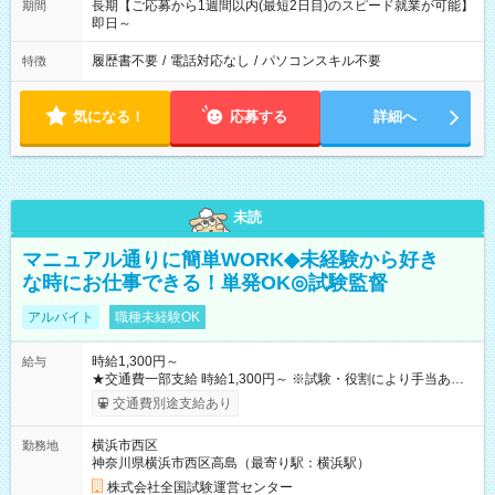
長期【ご応募から1週間以内(最短2日目)のスピード就業が可能】
期間
即日～
履歴書不要
/
電話対応なし
/
パソコンスキル不要
特徴
気になる！
応募する
詳細へ
未読
マニュアル通りに簡単WORK◆未経験から好き
な時にお仕事できる！単発OK◎試験監督
アルバイト
職種未経験OK
時給1,300円～
給与
★交通費一部支給 時給1,300円～ ※試験・役割により手当あり
※勤務回数により昇給あり 【即給（前払い）オプションあ
交通費別途支給あり
り！】 希望される場合、勤務から1週間ほどで給与の一部を受け
取れます。 ※手数料418円がかかります。 【過去試験日の収入
横浜市西区
勤務地
例】 ・河合塾模擬試験 8:30～17:30（休憩1時間） 時給1,300円
神奈川県横浜市西区高島（最寄り駅：横浜駅）
×8時間＝日収10,400円＋交通費 ※当日の役割により時給＋100
円の場合あり ・国家試験 7:00～13:30（休憩なし） 時給1,300
株式会社全国試験運営センター