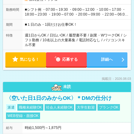
■シフト例 ・07:00～19:30 ・09:00～12:00 ・10:00～17:00 ・
勤務時間
18:00～23:00 ・19:00～07:00 ・20:00～09:00 ・22:00～06:00
etc ★最短で3時間で5,120円のお仕事から 15時間で2万円近く稼
げるお仕事も！ ご希望のお時間に合わせてご紹介！ ※シフトは
■１日のみ・1回だけお仕事OK！
期間
現場によって異なります。 ※勿論、休憩時間はあるのでご安心
ください！
週1日からOK
/
日払いOK
/
履歴書不要
/
副業・WワークOK
/
シ
特徴
フト勤務
/
10名以上の大量募集
/
電話対応なし
/
パソコンスキ
ル不要
気になる！
応募する
詳細へ
掲載日：2026.08.03
未読
〈空いた日1日のみからOK〉＊DMの仕分け
派遣
職種未経験OK
社会人未経験OK
大学生歓迎
ブランクOK
WEB登録・面接OK
時給1,500円～1,875円
給与