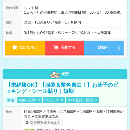
円（役割手当＋100円）×6時間＝日収8,400円＋交通費 【試用期
間】試用期間なし
シフト制
勤務時間
1日あたりの実働時間：最大7時間/日 09：00～17：00 ※勤務時
間は 試験により異なります。
単発・1日のみOK / 短期（1ヶ月以内）
期間
週1日からOK / 副業・WワークOK / 10名以上の大量募集
特徴
気になる！
応募する
詳細へ
未読
【未経験OK】【服装＆髪色自由！】お菓子のピ
ッキング・シール貼り｜短期
派遣
職種未経験OK
ブランクOK
WEB登録・面接OK
時給1400円／月収例：117,600円＝1,400円×4時間×21日勤務の
給与
場合＋交通費別途支給
交通費別途支給あり