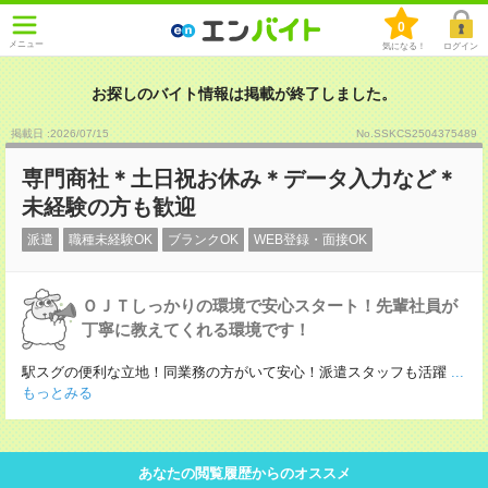
0
メニュー
気になる！
ログイン
お探しのバイト情報は掲載が終了しました。
掲載日 :2026
/
07
/
15
No.SSKCS2504375489
専門商社＊土日祝お休み＊データ入力など＊
未経験の方も歓迎
派遣
職種未経験OK
ブランクOK
WEB登録・面接OK
ＯＪＴしっかりの環境で安心スタート！先輩社員が
丁寧に教えてくれる環境です！
駅スグの便利な立地！同業務の方がいて安心！派遣スタッフも活躍
...
もっとみる
あなたの閲覧履歴からのオススメ