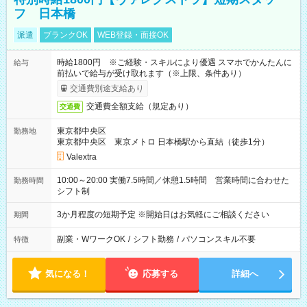
フ 日本橋
派遣
ブランクOK
WEB登録・面接OK
時給1800円 ※ご経験・スキルにより優遇 スマホでかんたんに
給与
前払いで給与が受け取れます（※上限、条件あり）
交通費別途支給あり
交通費全額支給（規定あり）
交通費
東京都中央区
勤務地
東京都中央区 東京メトロ 日本橋駅から直結（徒歩1分）
Valextra
10:00～20:00 実働7.5時間／休憩1.5時間 営業時間に合わせた
勤務時間
シフト制
3か月程度の短期予定 ※開始日はお気軽にご相談ください
期間
副業・WワークOK
/
シフト勤務
/
パソコンスキル不要
特徴
気になる！
応募する
詳細へ