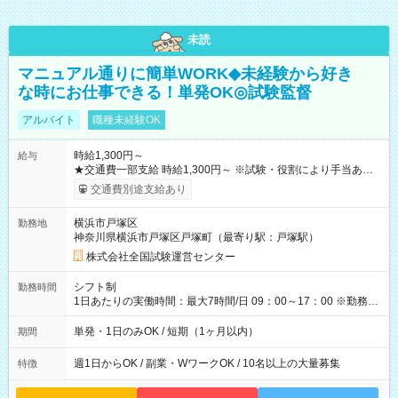
未読
マニュアル通りに簡単WORK◆未経験から好き
な時にお仕事できる！単発OK◎試験監督
アルバイト
職種未経験OK
時給1,300円～
給与
★交通費一部支給 時給1,300円～ ※試験・役割により手当あり
※勤務回数により昇給あり 【即給（前払い）オプションあ
交通費別途支給あり
り！】 希望される場合、勤務から1週間ほどで給与の一部を受け
取れます。 ※手数料418円がかかります。 【過去試験日の収入
横浜市戸塚区
勤務地
例】 ・河合塾模擬試験 8:30～17:30（休憩1時間） 時給1,300円
神奈川県横浜市戸塚区戸塚町（最寄り駅：戸塚駅）
×8時間＝日収10,400円＋交通費 ※当日の役割により時給＋100
円の場合あり ・国家試験 7:00～13:30（休憩なし） 時給1,300
株式会社全国試験運営センター
円（役割手当＋100円）×6時間＝日収8,400円＋交通費 【試用期
間】試用期間なし
シフト制
勤務時間
1日あたりの実働時間：最大7時間/日 09：00～17：00 ※勤務時
間は 試験により異なります。
単発・1日のみOK / 短期（1ヶ月以内）
期間
週1日からOK / 副業・WワークOK / 10名以上の大量募集
特徴