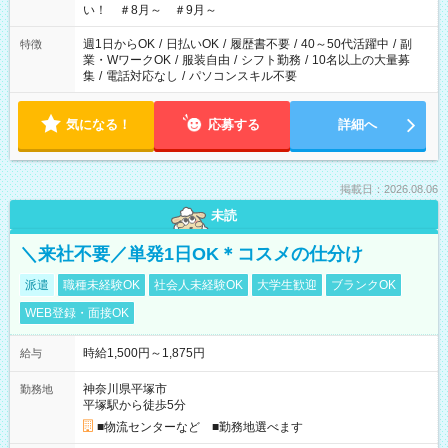
い！ ＃8月～ ＃9月～
週1日からOK
/
日払いOK
/
履歴書不要
/
40～50代活躍中
/
副
特徴
業・WワークOK
/
服装自由
/
シフト勤務
/
10名以上の大量募
集
/
電話対応なし
/
パソコンスキル不要
気になる！
応募する
詳細へ
掲載日：2026.08.06
未読
＼来社不要／単発1日OK＊コスメの仕分け
派遣
職種未経験OK
社会人未経験OK
大学生歓迎
ブランクOK
WEB登録・面接OK
時給1,500円～1,875円
給与
神奈川県平塚市
勤務地
平塚駅から徒歩5分
■物流センターなど ■勤務地選べます