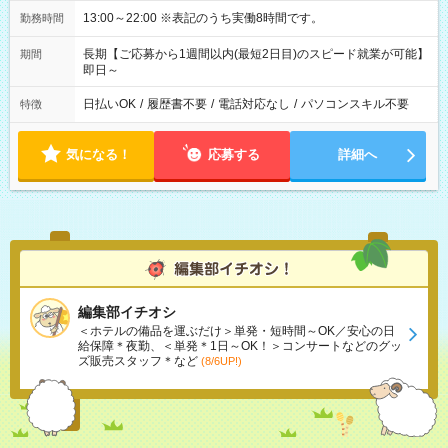
13:00～22:00 ※表記のうち実働8時間です。
勤務時間
長期【ご応募から1週間以内(最短2日目)のスピード就業が可能】
期間
即日～
日払いOK
/
履歴書不要
/
電話対応なし
/
パソコンスキル不要
特徴
気になる！
応募する
詳細へ
編集部イチオシ
＜ホテルの備品を運ぶだけ＞単発・短時間～OK／安心の日
給保障＊夜勤、＜単発＊1日～OK！＞コンサートなどのグッ
ズ販売スタッフ＊など
(8/6UP!)