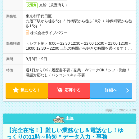
支給（規定有り）
交通費
東京都千代田区
勤務地
九段下駅から徒歩5分
/
竹橋駅から徒歩10分
/
神保町駅から徒
歩15分
/
…
株式会社ライブパワー
＜シフト例＞ 9:00～22:30 12:30～22:00 15:30～21:00 12:30～
勤務時間
19:00 12:30～22:00 上記の時間から好きな時間を選べます！ ※
時間は変更となる可能性があります
9月8日・9日
期間
週1日からOK
/
履歴書不要
/
副業・WワークOK
/
シフト勤務
/
特徴
電話対応なし
/
パソコンスキル不要
気になる！
応募する
詳細へ
掲載日：2026.07.29
未読
【完全在宅！】難しい業務なし＆電話なし！ゆ
っくりの11時～時短＊データ入力・事務