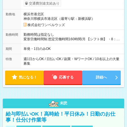
いOK！（規定あり） ┗働いたその日に現金GET♪ お仕事後はコ
交通費別途支給あり
ンビニATMから 日払い分を引き落とせます！ 【試用期間】試
用期間なし
横浜市港北区
勤務地
神奈川県横浜市港北区（最寄り駅：新横浜駅）
株式会社ワンベルウッズ
勤務時間は指定なし
勤務時間
変形労働時間制 想定労働時間160時間/月 【シフト例】 ・8：00
～21：00
単発・1日のみOK
期間
週1日からOK / 日払いOK / 副業・WワークOK / 10名以上の大量
特徴
募集
気になる！
応募する
詳細へ
未読
給与即払いOK！高時給！平日休み！日勤のお仕
事！仕分け作業等