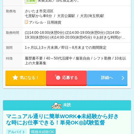
実費支給／当社規定あり。
交通費
さいたま市見沼区
勤務地
七里駅から車6分
/
大宮公園駅
/
大宮(埼玉県)駅
アパレル・日用雑貨
(1)14:00-18:00(休憩0分) (2)14:00-19:00(休憩0分) (3)14:00-
勤務時間
19:30(休憩0分) (4)14:00-20:00(休憩45分) ※お好きな時間が選べ
ます
1ヶ月以上3ヶ月未満／即日～8月末までの期間限定
期間
履歴書不要
/
40～50代活躍中
/
服装自由
/
シフト勤務
/
10名以
特徴
上の大量募集
気になる！
応募する
詳細へ
未読
マニュアル通りに簡単WORK◆未経験から好き
な時にお仕事できる！単発OK◎試験監督
アルバイト
職種未経験OK