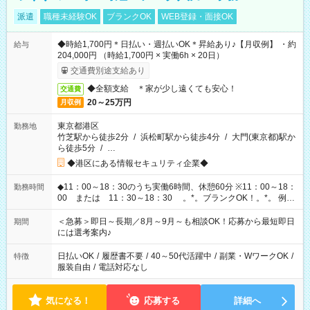
派遣
職種未経験OK
ブランクOK
WEB登録・面接OK
◆時給1,700円＊日払い・週払いOK＊昇給あり♪【月収例】 ・約
給与
204,000円 （時給1,700円 × 実働6h × 20日）
交通費別途支給あり
◆全額支給 ＊家が少し遠くても安心！
交通費
20～25万円
月収例
東京都港区
勤務地
竹芝駅から徒歩2分
/
浜松町駅から徒歩4分
/
大門(東京都)駅か
ら徒歩5分
/
…
◆港区にある情報セキュリティ企業◆
◆11：00～18：30のうち実働6時間、休憩60分 ※11：00～18：
勤務時間
00 または 11：30～18：30 。*。ブランクOK！。*。 例え
ば前職が、 在宅/財団法人/事務/コールセンター/受付/販売/カフェ
スタッフ スイーツ販売/ホテルフロント/化粧品販売/など 様々な
＜急募＞即日～長期／8月～9月～も相談OK！応募から最短即日
期間
業界から入社して活躍されています♪
には選考案内♪
日払いOK
/
履歴書不要
/
40～50代活躍中
/
副業・WワークOK
/
特徴
服装自由
/
電話対応なし
気になる！
応募する
詳細へ