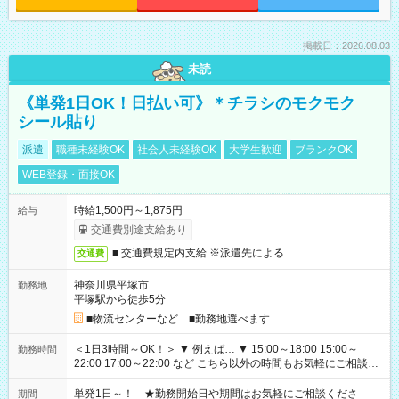
掲載日：2026.08.03
未読
《単発1日OK！日払い可》＊チラシのモクモク
シール貼り
派遣
職種未経験OK
社会人未経験OK
大学生歓迎
ブランクOK
WEB登録・面接OK
時給1,500円～1,875円
給与
交通費別途支給あり
■ 交通費規定内支給 ※派遣先による
交通費
神奈川県平塚市
勤務地
平塚駅から徒歩5分
■物流センターなど ■勤務地選べます
＜1日3時間～OK！＞ ▼ 例えば… ▼ 15:00～18:00 15:00～
勤務時間
22:00 17:00～22:00 など こちら以外の時間もお気軽にご相談く
ださい！
単発1日～！ ★勤務開始日や期間はお気軽にご相談くださ
期間