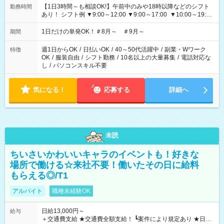
【1日3時間～も相談OK!】午前中のみや18時以降などのシフト
勤務時間
あり！ シフト例 ▼9:00～12:00 ▼9:00～17:00 ▼10:00～19:00
▼18:00～21:00
1日だけの単発OK！＃8月～ ＃9月～
期間
週1日からOK
/
日払いOK
/
40～50代活躍中
/
副業・Wワーク
特徴
OK
/
服装自由
/
シフト勤務
/
10名以上の大量募集
/
電話対応な
し
/
パソコンスキル不要
気になる！
応募する
詳細へ
未読
ちいさいかわいいキャラのイベントも！好きな
場所で働ける☆来社不要！働いたその日に給料
もらえる◎/T1
アルバイト
職種未経験OK
日給13,000円～
給与
＋交通費支給 ★交通費全額支給！ ┗案件により規定あり ★日払