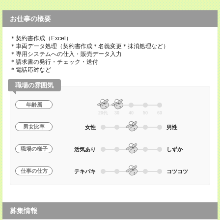
お仕事の概要
＊契約書作成（Excel）
＊車両データ処理（契約書作成＊名義変更＊抹消処理など）
＊専用システムへの仕入・販売データ入力
＊請求書の発行・チェック・送付
＊電話応対など
職場の雰囲気
年齢層
20代
30
40
50
60
男女比率
女性
男性
職場の様子
活気あり
しずか
仕事の仕方
テキパキ
コツコツ
募集情報