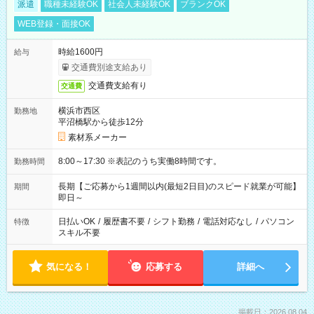
派遣
職種未経験OK
社会人未経験OK
ブランクOK
WEB登録・面接OK
時給1600円
給与
交通費別途支給あり
交通費支給有り
交通費
横浜市西区
勤務地
平沼橋駅から徒歩12分
素材系メーカー
8:00～17:30 ※表記のうち実働8時間です。
勤務時間
長期【ご応募から1週間以内(最短2日目)のスピード就業が可能】
期間
即日～
日払いOK
/
履歴書不要
/
シフト勤務
/
電話対応なし
/
パソコン
特徴
スキル不要
気になる！
応募する
詳細へ
掲載日：2026.08.04