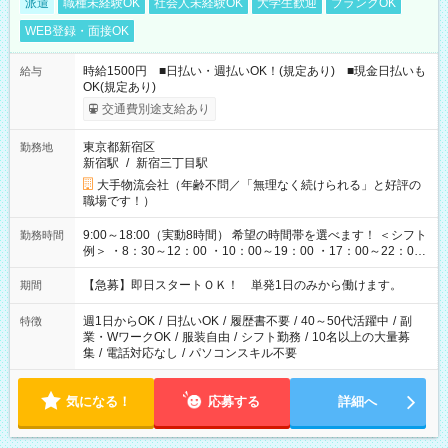
派遣
職種未経験OK
社会人未経験OK
大学生歓迎
ブランクOK
WEB登録・面接OK
時給1500円 ■日払い・週払いOK！(規定あり) ■現金日払いも
給与
OK(規定あり)
交通費別途支給あり
東京都新宿区
勤務地
新宿駅
/
新宿三丁目駅
大手物流会社（年齢不問／「無理なく続けられる」と好評の
職場です！）
9:00～18:00（実動8時間） 希望の時間帯を選べます！ ＜シフト
勤務時間
例＞ ・8：30～12：00 ・10：00～19：00 ・17：00～22：00
・13：00～22：00 ・22：00～翌6：00 など
【急募】即日スタートＯＫ！ 単発1日のみから働けます。
期間
週1日からOK
/
日払いOK
/
履歴書不要
/
40～50代活躍中
/
副
特徴
業・WワークOK
/
服装自由
/
シフト勤務
/
10名以上の大量募
集
/
電話対応なし
/
パソコンスキル不要
気になる！
応募する
詳細へ