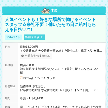
未読
人気イベントも！好きな場所で働けるイベント
スタッフ☆来社不要！働いたその日に給料もら
える日払い/T1
アルバイト
職種未経験OK
日給13,000円～
給与
＋交通費支給 ★交通費全額支給！ ┗案件により規定あり ★日払
いOK！（規定あり） ┗働いたその日に現金GET♪ お仕事後はコ
交通費別途支給あり
ンビニATMから 日払い分を引き落とせます！ 【試用期間】試
用期間なし
横浜市西区
勤務地
神奈川県横浜市西区みなとみらい（最寄り駅：みなとみらい
駅）
株式会社ワンベルウッズ
勤務時間は指定なし
勤務時間
変形労働時間制 想定労働時間160時間/月 【シフト例】 ・8：00
～21：00
単発・1日のみOK
期間
週1日からOK / 日払いOK / 副業・WワークOK / 10名以上の大量
特徴