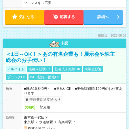
ソコンスキル不要
気になる！
応募する
詳細へ
掲載日：2026.08.06
未読
＜1日～OK！＞あの有名企業も！展示会や株主
総会のお手伝い！
アルバイト
職種未経験OK
社会人未経験OK
大学生歓迎
ブランクOK
WEB登録・面接OK
■日給16,840円～ ■日払いOK ■実働3時間5,120円のお仕事あ
給与
ります！
交通費別途支給あり
一部支給
交通費
東京都千代田区
勤務地
東京駅
/
水道橋駅
/
有楽町駅
/
…
株式会社マッシュ