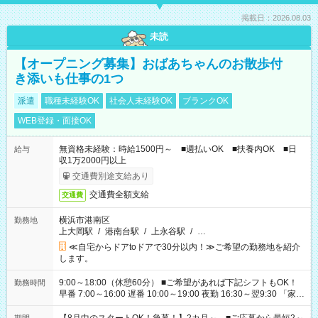
掲載日：2026.08.03
未読
【オープニング募集】おばあちゃんのお散歩付
き添いも仕事の1つ
派遣
職種未経験OK
社会人未経験OK
ブランクOK
WEB登録・面接OK
無資格未経験：時給1500円～ ■週払いOK ■扶養内OK ■日
給与
収1万2000円以上
交通費別途支給あり
交通費全額支給
交通費
横浜市港南区
勤務地
上大岡駅
/
港南台駅
/
上永谷駅
/
…
≪自宅からドアtoドアで30分以内！≫ご希望の勤務地を紹介
します。
9:00～18:00（休憩60分） ■ご希望があれば下記シフトもOK！
勤務時間
早番 7:00～16:00 遅番 10:00～19:00 夜勤 16:30～翌9:30 「家族
と休みを合わせたい」 「余裕を持って夕飯の準備がしたい」
「できれば残業はしたくない」 など、ご希望を教えてください