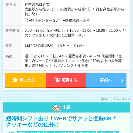
神奈川県鎌倉市
勤務地
大船駅から徒歩5分
/
鎌倉駅から徒歩5分
/
鎌倉高校前駅から
徒歩5分
/
…
■物流センターなど ■勤務地選べます
9:00～18:00 など 他にも ▼10:00～19:00 ▼18:00～21:00 など
勤務時間
のシフトあり！お気軽にご相談下さい！
1日だけの単発OK！＃8月～ ＃9月～
期間
週1日からOK
/
日払いOK
/
履歴書不要
/
40～50代活躍中
/
副
特徴
業・WワークOK
/
服装自由
/
シフト勤務
/
10名以上の大量募
集
/
電話対応なし
/
パソコンスキル不要
気になる！
応募する
詳細へ
掲載日：2026.08.06
未読
短時間シフトあり！WEBでサクッと登録OK＊
クッキーなどの仕分け