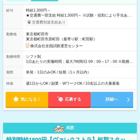
時給1,300円～
給与
★交通費一部支給 時給1,300円～ ※試験・役割により手当あり
※勤務回数により昇給あり 【即給（前払い）オプションあ
交通費別途支給あり
り！】 希望される場合、勤務から1週間ほどで給与の一部を受け
取れます。 ※手数料418円がかかります。 【過去試験日の収入
東京都町田市
勤務地
例】 ・河合塾模擬試験 8:30～17:30（休憩1時間） 時給1,300円
東京都町田市原町田（最寄り駅：町田駅）
×8時間＝日収10,400円＋交通費 ※当日の役割により時給＋100
円の場合あり ・国家試験 7:00～13:30（休憩なし） 時給1,300
株式会社全国試験運営センター
円（役割手当＋100円）×6時間＝日収8,400円＋交通費 【試用期
間】試用期間なし
シフト制
勤務時間
1日あたりの実働時間：最大7時間/日 09：00～17：00 ※勤務時
間は 試験により異なります。
単発・1日のみOK / 短期（1ヶ月以内）
期間
週1日からOK / 副業・WワークOK / 10名以上の大量募集
特徴
気になる！
応募する
詳細へ
未読
特別時給1800円【ヴァレクストラ】短期スタッ