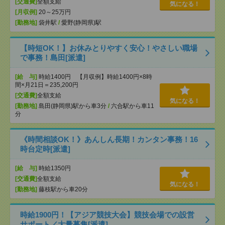
[交通費]
全額支給
気になる！
[月収例]
20～25万円
[勤務地]
袋井駅
/
愛野(静岡県)駅
【時短OK！】お休みとりやすく安心！やさしい職場
で事務！島田[派遣]
[給 与]
時給1400円 【月収例】時給1400円×8時
間×月21日＝235,200円
[交通費]
全額支給
気になる！
[勤務地]
島田(静岡県)駅から車3分
/
六合駅から車11
分
《時間相談OK！》あんしん長期！カンタン事務！16
時台定時[派遣]
[給 与]
時給1350円
[交通費]
全額支給
気になる！
[勤務地]
藤枝駅から車20分
時給1900円！【アジア競技大会】競技会場での設営
サポート／大量募集[派遣]