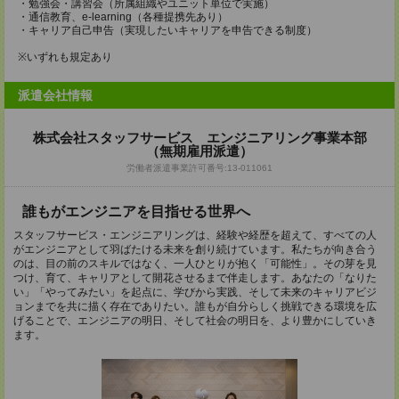
・勉強会・講習会（所属組織やユニット単位で実施）
・通信教育、e-learning（各種提携先あり）
・キャリア自己申告（実現したいキャリアを申告できる制度）
※いずれも規定あり
派遣会社情報
株式会社スタッフサービス エンジニアリング事業本部
（無期雇用派遣）
労働者派遣事業許可番号:13-011061
誰もがエンジニアを目指せる世界へ
スタッフサービス・エンジニアリングは、経験や経歴を超えて、すべての人
がエンジニアとして羽ばたける未来を創り続けています。私たちが向き合う
のは、目の前のスキルではなく、一人ひとりが抱く「可能性」。その芽を見
つけ、育て、キャリアとして開花させるまで伴走します。あなたの「なりた
い」「やってみたい」を起点に、学びから実践、そして未来のキャリアビジ
ョンまでを共に描く存在でありたい。誰もが自分らしく挑戦できる環境を広
げることで、エンジニアの明日、そして社会の明日を、より豊かにしていき
ます。