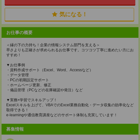
気になる！
お仕事の概要
＜縁の下の力持ち！企業の情報システム部門を支える＞
早さよりも正確さが求められるお仕事です。コツコツ丁寧に進めたい方にお
すすめ！
▼お仕事例
・資料作成サポート（Excel、Word、Accessなど）
・データ管理
・PCの初期設定サポート
・ホームページ更新、修正
・備品管理（PCなどの在庫確認や発注）など
▼実務×学習でスキルアップ！
Excelスキルを上げて、VBAでのExcel業務自動化・データ収集の効率化など
取得できる！
e-learningや通信教育講座などのサポート体制も充実しています！
募集情報