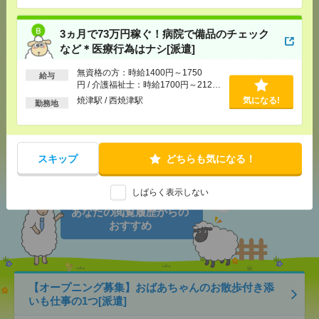
応募ページへ
3ヵ月で73万円稼ぐ！病院で備品のチェック
など＊医療行為はナシ[派遣]
気になる！
無資格の方：時給1400円～1750
給与
円 / 介護福祉士：時給1700円～2125
円 / 初任者以上：時給1500円～1875
焼津駅 / 西焼津駅
気になる!
勤務地
メール
LINE
円
で送る
で送る
スキップ
シェア
ツイート
ブックマーク
どちらも気になる！
しばらく表示しない
あなたの閲覧履歴からの
おすすめ
【オープニング募集】おばあちゃんのお散歩付き添
いも仕事の1つ[派遣]