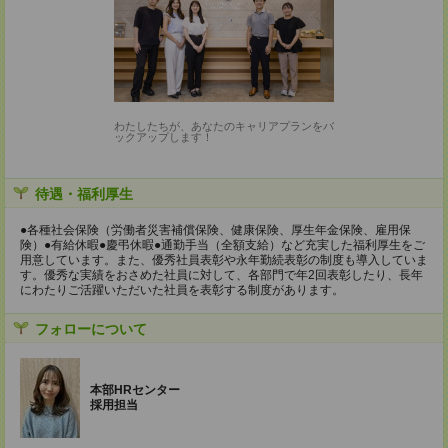
わたしたちが、あなたのキャリアプランをバ
ックアップします！
待遇・福利厚生
●各種社会保険（労働者災害補償保険、健康保険、厚生年金保険、雇用保
険）●有給休暇●慶弔休暇●通勤手当（全額支給）など充実した福利厚生をご
用意しています。また、優秀社員表彰や永年勤続表彰の制度も導入していま
す。優秀な実績をおさめた社員に対して、各部門で年2回表彰したり、長年
にわたりご活躍いただいた社員を表彰する制度があります。
フォローについて
本部HRセンター
採用担当