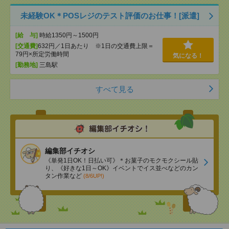
未経験OK＊POSレジのテスト評価のお仕事！[派遣]
[給 与]
時給1350円～1500円
[交通費]
632円／1日あたり ※1日の交通費上限＝
79円×所定労働時間
気になる！
[勤務地]
三島駅
すべて見る
編集部イチオシ
《単発1日OK！日払い可》＊お菓子のモクモクシール貼
り、《好きな1日～OK》イベントでイス並べなどのカン
タン作業など
(8/6UP!)