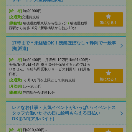
[給 与]
時給1900円
[交通費]
交通費支給
気になる！
[勤務地]
瑞穂運動場東駅から徒歩7分
/
瑞穂運動場
西駅から徒歩10分
/
新瑞橋駅から徒歩10分
17時まで＊未経験OK！残業ほぼなし▼静岡で一般事
務[派遣]
[給 与]
時給1400円 月収例 19万円 時給1400円×
実働7h×週5日×4週 ※月収例を保証するものではあ
りません。※給与即受取りサービス利用可（利用条
件有）
気になる！
[交通費]
1ヶ月3万円を上限として実費支給
[月収例]
15～20万円
[勤務地]
静岡駅から徒歩10分
レアなお仕事・人気イベントがいっぱい♪イベントス
タッフ☆働いたその日に給料もらえる日払い
OK◎/N1[アルバイト]
[給 与]
日給10,400円～