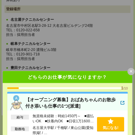
体制あり
登録場所
名古屋テクニカルセンター
名古屋市中村区名駅3-28-12 大名古屋ビルヂング24階
TEL：0120-022-658
担当：採用担当者
岐阜テクニカルセンター
岐阜市橋本町2-20 濃飛ビル3階
TEL：0120-901-718
担当：採用担当者
豊田テクニカルセンター
×
豊田市若宮町2-31 カーニープレイス豊田7階
どちらのお仕事が気になりますか？
TEL：0120-997-625
担当：採用担当者
1
/10
三重テクニカルセンター
四日市市鵜の森1-3-23 四日市中央通りビル4階
【オープニング募集】おばあちゃんのお散歩
TEL：0120-303-798
付き添いも仕事の1つ[派遣]
担当：採用担当者
無資格未経験：時給1450円～ ■週払
給与
いOK ■扶養内OK ■日収1万1600円
以上
名古屋大学駅 / 千種駅 / 東山公園(愛知
気になる!
勤務地
県)駅 / …