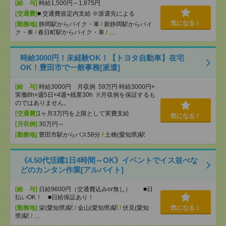
[給 与]
時給1,500円～1,875円
[交通費]
■ 交通費規定内支給 ※派遣先による
気になる！
[勤務地]
静岡駅からバイク・車
/
新静岡駅からバイ
ク・車
/
春日町駅からバイク・車
/
…
時給3000円！未経験OK！【トヨタ自動車】在宅
OK！豊田市で一般事務[派遣]
[給 与]
時給3000円 月収例 59万円 時給3000円×
実働8h×週5日×4週+残業30h ※月収例を保証するも
のではありません。
[交通費]
1ヶ月3万円を上限として実費支給
気になる！
[月収例]
30万円～
[勤務地]
豊田市駅からバス58分
/
土橋(愛知県)駅
《4.50代活躍1日4時間～OK》イベントでイス並べな
どのカンタン作業[アルバイト]
[給 与]
日給9600円（交通費込みor無し） ■日
払いOK！ ■日給保証あり！
[勤務地]
栄(愛知県)駅
/
金山(愛知県)駅
/
伏見(愛知
気になる！
県)駅
/
…