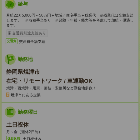
給与
月給22万5,000円～50万円＋地域／住宅手当＋残業代 ※残業代は全額支給
します。 ※各種手当あり ※経験・年齢・能力等を考慮して加給・優遇し
ます。
交通費別途支給あり
交通費全額支給
交通費
勤務地
静岡県焼津市
在宅・リモートワーク / 車通勤OK
焼津・西焼津・用宗・藤枝・安倍川など勤務地多数！
焼津市にある企業
勤務曜日
土日祝休
月～金（週休2日制）
土日祝休み
休日休暇