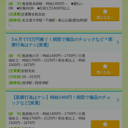
[給 与]
無資格未経験：時給1450円～ ■週払い
OK ■扶養内OK ■日収1万1600円以上
[交通費]
交通費全額支給
気になる！
[勤務地]
名古屋大学駅
/
千種駅
/
東山公園(愛知県)駅
/
…
3ヵ月で73万円稼ぐ！病院で備品のチェックなど＊医
療行為はナシ[派遣]
[給 与]
無資格の方：時給1400円～1750円 / 介護
福祉士：時給1700円～2125円 / 初任者以上：時給
1500円～1875円
[交通費]
全額支給
気になる！
[月収例]
20～25万円
[勤務地]
焼津駅
/
西焼津駅
【医療行為はナシ】時給1400円！病院で備品のチェ
ックなど[派遣]
[給 与]
無資格の方：時給1400円～1750円 / 介護
福祉士：時給1700円～2125円 / 初任者以上：時給
1500円～1875円