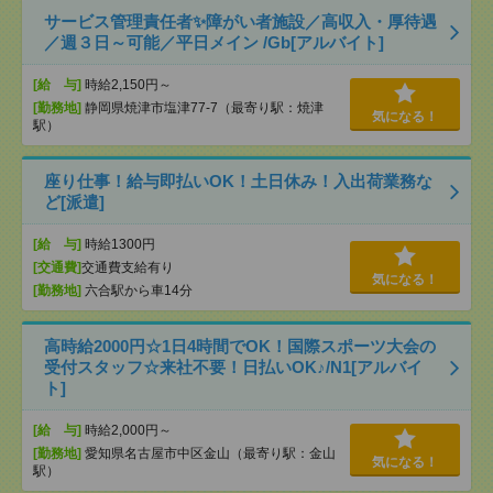
サービス管理責任者✨障がい者施設／高収入・厚待遇
／週３日～可能／平日メイン /Gb[アルバイト]
[給 与]
時給2,150円～
[勤務地]
静岡県焼津市塩津77-7（最寄り駅：焼津
気になる！
駅）
座り仕事！給与即払いOK！土日休み！入出荷業務な
ど[派遣]
[給 与]
時給1300円
[交通費]
交通費支給有り
気になる！
[勤務地]
六合駅から車14分
高時給2000円☆1日4時間でOK！国際スポーツ大会の
受付スタッフ☆来社不要！日払いOK♪/N1[アルバイ
ト]
[給 与]
時給2,000円～
[勤務地]
愛知県名古屋市中区金山（最寄り駅：金山
気になる！
駅）