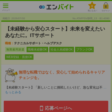
0
メニュー
気になる！
ログイン
掲載日 :2026
/
07
/
30
No.ATAFFSV静岡_13・B1-4090
【未経験から安心スタート】未来を変えたい
あなたに。ITサポート
職種：
テクニカルサポート・ヘルプデスク
無期雇用派遣
職種未経験OK
社会人未経験OK
ブランクOK
WEB登録・面接OK
無理な転職ではなく、安心して始められるキャリア
チェンジを。
【未経験スタート】「新しいことに挑戦したいけど、急な変化は不
...
もっとみる
応募ページへ