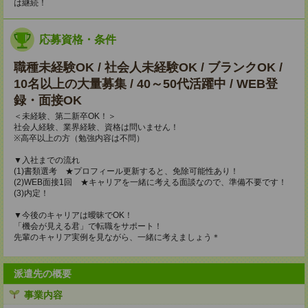
は継続！
応募資格・条件
職種未経験OK / 社会人未経験OK / ブランクOK /
10名以上の大量募集 / 40～50代活躍中 / WEB登
録・面接OK
＜未経験、第二新卒OK！＞
社会人経験、業界経験、資格は問いません！
※高卒以上の方（勉強内容は不問）
▼入社までの流れ
(1)書類選考 ★プロフィール更新すると、免除可能性あり！
(2)WEB面接1回 ★キャリアを一緒に考える面談なので、準備不要です！
(3)内定！
▼今後のキャリアは曖昧でOK！
「機会が見える君」で転職をサポート！
先輩のキャリア実例を見ながら、一緒に考えましょう＊
派遣先の概要
事業内容