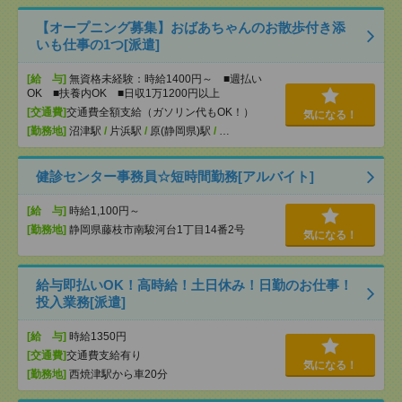
【オープニング募集】おばあちゃんのお散歩付き添
いも仕事の1つ[派遣]
[給 与]
無資格未経験：時給1400円～ ■週払い
OK ■扶養内OK ■日収1万1200円以上
[交通費]
交通費全額支給（ガソリン代もOK！）
気になる！
[勤務地]
沼津駅
/
片浜駅
/
原(静岡県)駅
/
…
健診センター事務員☆短時間勤務[アルバイト]
[給 与]
時給1,100円～
[勤務地]
静岡県藤枝市南駿河台1丁目14番2号
気になる！
給与即払いOK！高時給！土日休み！日勤のお仕事！
投入業務[派遣]
[給 与]
時給1350円
[交通費]
交通費支給有り
気になる！
[勤務地]
西焼津駅から車20分