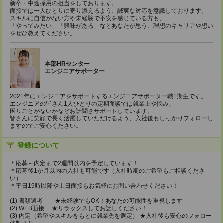
新卒・中途採用の担当をしております。
面接では一人ひとりに寄り添えるよう、誠実な対応を意識しております。
スキルに自信がない方や未経験で不安を感じている方も、
「やってみたい」「興味がある」などあなたが思う、理想のキャリアや想い
をぜひ教えてください。
本部HRセンター
エンジニアサポーター
2021年にエンジニアをサポートするエンジニアサポーター職1期生です。
エンジニアの皆さん1人ひとりの定期面談では就業上や悩み、
困りごとがないかなどお話聞きサポートしています。
皆さんに笑顔で長く活躍していただけるよう、入社後もしっかりフォローし
ますのでご安心ください。
登録について
＊応募～内定まで2週間以内を予定しています！
＊応募後1か月以内の入社も可能です（入社時期のご希望もご相談くださ
い）
＊平日19時以降や土日面接もお気軽にお問い合わせください！
(1) 書類選考 ★未経験でもOK！あなたの可能性を重視します
(2) WEB面接 ★リラックスしてお話しください！
(3) 内定（希望やスキルをもとに就業先を選定） ★入社後も安心のフォロー