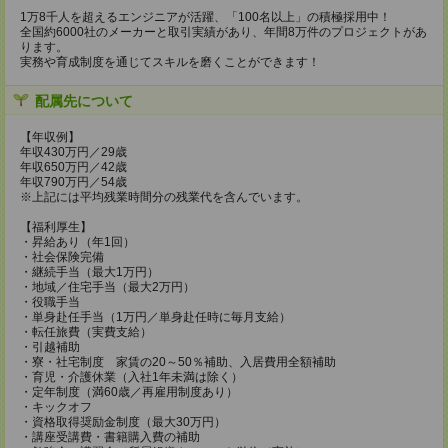
1万8千人を超えるエンジニアが活躍、「100名以上」の積極採用中！
全国約6000社のメーカーと取引実績があり、年間8万件のプロジェクトがあ
ります。
実務や育成制度を通じてスキルを磨くことができます！
配属先について
【年収例】
年収430万円／29歳
年収650万円／42歳
年収790万円／54歳
※上記には平均残業時間分の残業代を含んでいます。
【福利厚生】
・昇給あり（年1回）
・社会保険完備
・継続手当（最大1万円）
・地域／住宅手当（最大2万円）
・役職手当
・単身赴任手当（1万円／単身赴任時に毎月支給）
・転任旅費（実費支給）
・引越補助
・寮・社宅制度 家賃の20～50％補助、入居費用全額補助
・育児・介護休業（入社1年未満は除く）
・定年制度（満60歳／再雇用制度あり）
・キックオフ
・資格取得奨励金制度（最大30万円）
・講座受講費・書籍購入費の補助