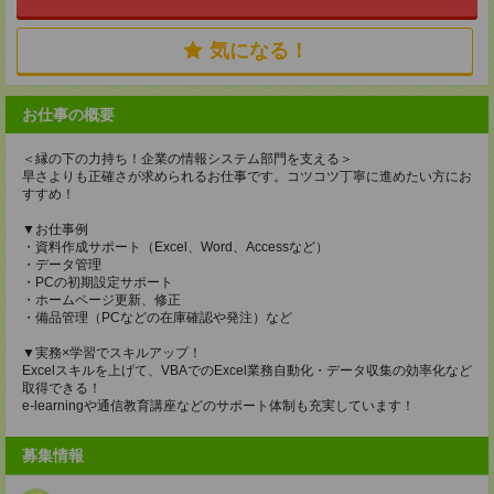
気になる！
お仕事の概要
＜縁の下の力持ち！企業の情報システム部門を支える＞
早さよりも正確さが求められるお仕事です。コツコツ丁寧に進めたい方にお
すすめ！
▼お仕事例
・資料作成サポート（Excel、Word、Accessなど）
・データ管理
・PCの初期設定サポート
・ホームページ更新、修正
・備品管理（PCなどの在庫確認や発注）など
▼実務×学習でスキルアップ！
Excelスキルを上げて、VBAでのExcel業務自動化・データ収集の効率化など
取得できる！
e-learningや通信教育講座などのサポート体制も充実しています！
募集情報