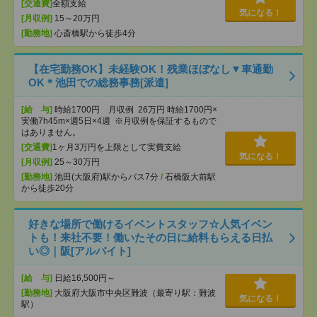
[交通費]
全額支給
気になる！
[月収例]
15～20万円
[勤務地]
心斎橋駅から徒歩4分
【在宅勤務OK】未経験OK！残業ほぼなし▼車通勤
OK＊池田での総務事務[派遣]
[給 与]
時給1700円 月収例 26万円 時給1700円×
実働7h45m×週5日×4週 ※月収例を保証するもので
はありません。
[交通費]
1ヶ月3万円を上限として実費支給
気になる！
[月収例]
25～30万円
[勤務地]
池田(大阪府)駅からバス7分
/
石橋阪大前駅
から徒歩20分
好きな場所で働けるイベントスタッフ☆人気イベン
トも！来社不要！働いたその日に給料もらえる日払
い◎｜阪[アルバイト]
[給 与]
日給16,500円～
[勤務地]
大阪府大阪市中央区難波（最寄り駅：難波
気になる！
駅）