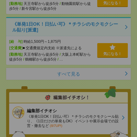
気になる！
[勤務地]
天王寺駅から徒歩5分
/
動物園前駅から徒
歩5分
/
新今宮駅から徒歩5分
《単発1日OK！日払い可》＊チラシのモクモクシー
ル貼り[派遣]
[給 与]
時給1,500円～1,875円
[交通費]
■ 交通費規定内支給 ※派遣先による
気になる！
[勤務地]
天王寺駅から徒歩5分
/
大阪上本町駅から
徒歩5分
/
鶴橋駅から徒歩5分
/
…
すべて見る
編集部イチオシ
《単発1日OK！日払い可》＊チラシのモクモクシール貼
り、《1日だけの単発もOK》イベントや展示会場での設
営・撤去など
(8/7UP!)