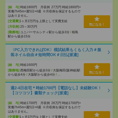
[給 与]
時給1800円 月収例 27万円 時給1800円×
実働7h45m×週5日×4週 ※月収例を保証するもので
はありません。
[交通費]
1ヶ月3万円を上限として実費支給
気になる！
[月収例]
25～30万円
[勤務地]
ユニバーサルシティ駅から徒歩3分
/
桜島
駅から徒歩15分
〈PC入力できればOK〉模試結果もくもく入力＃服
装ネイル自由＃短時間OK＃日払[派遣]
[給 与]
時給1600円
[勤務地]
西梅田駅から徒歩3分
/
大阪梅田(阪神線)駅
気になる！
から徒歩4分
/
大阪駅から徒歩4分
/
…
週2-4日在宅＊時給1700円【電話なし】未経験OK！
【コツコツ】書類チェック[派遣]
[給 与]
時給1700円 月収例 26万円 時給1700円×
実働7h45m×週5日×4週 ※月収例を保証するもので
はありません。
[交通費]
1ヶ月3万円を上限として実費支給