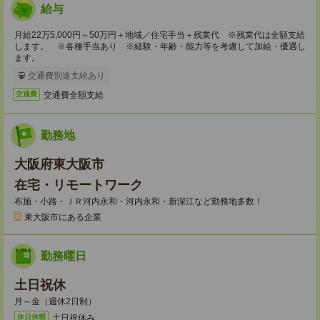
給与
月給22万5,000円～50万円＋地域／住宅手当＋残業代 ※残業代は全額支給
します。 ※各種手当あり ※経験・年齢・能力等を考慮して加給・優遇し
ます。
交通費別途支給あり
交通費全額支給
交通費
勤務地
大阪府東大阪市
在宅・リモートワーク
布施・小路・ＪＲ河内永和・河内永和・新深江など勤務地多数！
東大阪市にある企業
勤務曜日
土日祝休
月～金（週休2日制）
土日祝休み
休日休暇