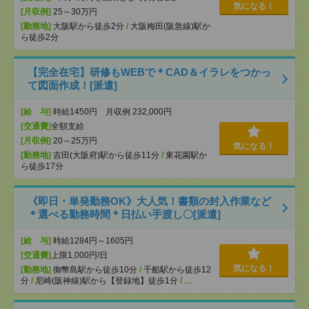
気になる！
[月収例]
25～30万円
[勤務地]
大阪駅から徒歩2分
/
大阪梅田(阪急線)駅か
ら徒歩2分
【完全在宅】研修もWEBで＊CAD＆イラレをつかっ
て図面作成！[派遣]
[給 与]
時給1450円 月収例 232,000円
[交通費]
全額支給
[月収例]
20～25万円
気になる！
[勤務地]
吉田(大阪府)駅から徒歩11分
/
東花園駅か
ら徒歩17分
《即日・単発勤務OK》大人気！書類の封入作業など
＊選べる勤務時間＊日払い手渡し〇[派遣]
[給 与]
時給1284円～1605円
[交通費]
上限1,000円/日
気になる！
[勤務地]
御幣島駅から徒歩10分
/
千船駅から徒歩12
分
/
尼崎(阪神線)駅から【登録地】徒歩1分
/
…