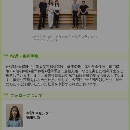
わたしたちが、あなたのキャリアプランをバ
ックアップします！
待遇・福利厚生
●各種社会保険（労働者災害補償保険、健康保険、厚生年金保険、雇用保
険）●有給休暇●慶弔休暇●通勤手当（全額支給）など充実した福利厚生をご
用意しています。また、優秀社員表彰や永年勤続表彰の制度も導入していま
す。優秀な実績をおさめた社員に対して、各部門で年2回表彰したり、長年
にわたりご活躍いただいた社員を表彰する制度があります。
フォローについて
本部HRセンター
採用担当