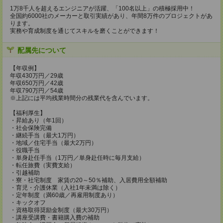
1万8千人を超えるエンジニアが活躍、「100名以上」の積極採用中！
全国約6000社のメーカーと取引実績があり、年間8万件のプロジェクトがあ
ります。
実務や育成制度を通じてスキルを磨くことができます！
配属先について
【年収例】
年収430万円／29歳
年収650万円／42歳
年収790万円／54歳
※上記には平均残業時間分の残業代を含んでいます。
【福利厚生】
・昇給あり（年1回）
・社会保険完備
・継続手当（最大1万円）
・地域／住宅手当（最大2万円）
・役職手当
・単身赴任手当（1万円／単身赴任時に毎月支給）
・転任旅費（実費支給）
・引越補助
・寮・社宅制度 家賃の20～50％補助、入居費用全額補助
・育児・介護休業（入社1年未満は除く）
・定年制度（満60歳／再雇用制度あり）
・キックオフ
・資格取得奨励金制度（最大30万円）
・講座受講費・書籍購入費の補助