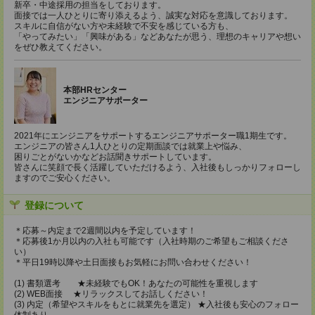
新卒・中途採用の担当をしております。
面接では一人ひとりに寄り添えるよう、誠実な対応を意識しております。
スキルに自信がない方や未経験で不安を感じている方も、
「やってみたい」「興味がある」などあなたが思う、理想のキャリアや想い
をぜひ教えてください。
本部HRセンター
エンジニアサポーター
2021年にエンジニアをサポートするエンジニアサポーター職1期生です。
エンジニアの皆さん1人ひとりの定期面談では就業上や悩み、
困りごとがないかなどお話聞きサポートしています。
皆さんに笑顔で長く活躍していただけるよう、入社後もしっかりフォローし
ますのでご安心ください。
登録について
＊応募～内定まで2週間以内を予定しています！
＊応募後1か月以内の入社も可能です（入社時期のご希望もご相談くださ
い）
＊平日19時以降や土日面接もお気軽にお問い合わせください！
(1) 書類選考 ★未経験でもOK！あなたの可能性を重視します
(2) WEB面接 ★リラックスしてお話しください！
(3) 内定（希望やスキルをもとに就業先を選定） ★入社後も安心のフォロー