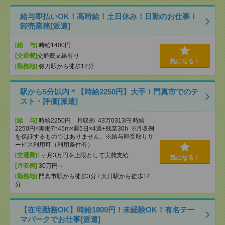
給与即払いOK！高時給！土日休み！日勤のお仕事！
卸売業務[派遣]
[給 与]
時給1400円
[交通費]
交通費支給有り
気になる！
[勤務地]
弥刀駅から徒歩12分
駅から5分以内＊【時給2250円】大手！門真市でのテ
スト・評価[派遣]
[給 与]
時給2250円 月収例 43万0313円 時給
2250円×実働7h45m×週5日×4週+残業30h ※月収例
を保証するものではありません。※給与即受取りサ
ービス利用可（利用条件有）
[交通費]
1ヶ月3万円を上限として実費支給
気になる！
[月収例]
30万円～
[勤務地]
門真市駅から徒歩3分
/
大日駅から徒歩14
分
【在宅勤務OK】時給1800円！未経験OK！有名テー
マパークでお仕事[派遣]