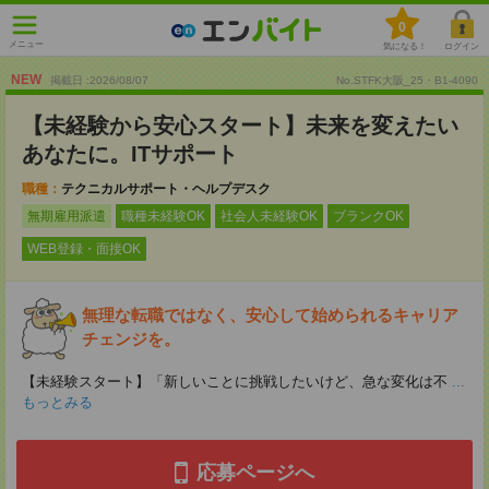
0
メニュー
気になる！
ログイン
NEW
掲載日 :2026
/
08
/
07
No.STFK大阪_25・B1-4090
【未経験から安心スタート】未来を変えたい
あなたに。ITサポート
職種：
テクニカルサポート・ヘルプデスク
無期雇用派遣
職種未経験OK
社会人未経験OK
ブランクOK
WEB登録・面接OK
無理な転職ではなく、安心して始められるキャリア
チェンジを。
【未経験スタート】「新しいことに挑戦したいけど、急な変化は不
...
もっとみる
応募ページへ