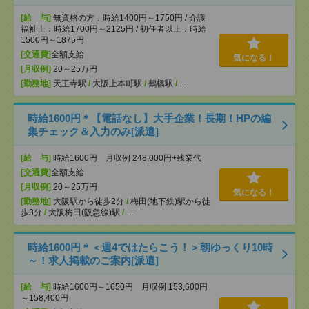
[給 与]
無資格の方：時給1400円～1750円 / 介護
福祉士：時給1700円～2125円 / 初任者以上：時給
1500円～1875円
[交通費]
全額支給
気になる！
[月収例]
20～25万円
[勤務地]
天王寺駅
/
大阪上本町駅
/
鶴橋駅
/
…
時給1600円＊【電話なし】大手企業！長期！HPの編
集チェック＆入力のみ[派遣]
[給 与]
時給1600円 月収例 248,000円+残業代
[交通費]
全額支給
[月収例]
20～25万円
気になる！
[勤務地]
大阪駅から徒歩2分
/
梅田(地下鉄)駅から徒
歩3分
/
大阪梅田(阪急線)駅
/
…
時給1600円＊＜週4ではたらこう！＞朝ゆっくり10時
～！求人掲載のご案内[派遣]
[給 与]
時給1600円～1650円 月収例 153,600円
～158,400円