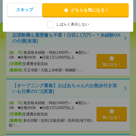
あなたの閲覧履歴からの
おすすめ
スキップ
どちらも気になる！
しばらく表示しない
志望動機も履歴書も不要！日収1.1万円～＊未経験OK
の介護[派遣]
[給 与]
無資格未経験：時給1400円～ ■週払い
OK ■扶養内OK ■日収1万1200円以上
[交通費]
交通費全額支給
気になる！
[勤務地]
天王寺駅
/
大阪上本町駅
/
鶴橋駅
/
…
【オープニング募集】おばあちゃんのお散歩付き添
いも仕事の1つ[派遣]
[給 与]
無資格未経験：時給1400円～ ■週払い
OK ■扶養内OK ■日収1万1200円以上
[交通費]
交通費全額支給
気になる！
[勤務地]
新石切駅
/
吉田(大阪府)駅
/
高井田(地下鉄)
駅
/
…