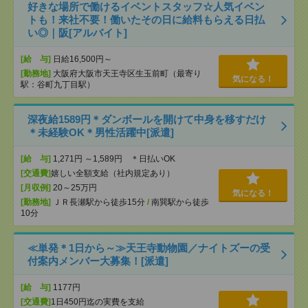
好きな場所で働けるイベントスタッフ☆人気イベン
トも！来社不要！働いたその日に給料もらえる日払
い◎｜阪[アルバイト]
[給 与]
日給16,500円～
[勤務地]
大阪府大阪市天王寺区生玉前町（最寄り
気になる！
駅：谷町九丁目駅）
深夜給1589円＊ダンボールを開けて中身を移すだけ
＊未経験OK＊男性活躍中[派遣]
[給 与]
1,271円 ～1,589円 ＊日払いOK
[交通費]
嬉しい全額支給（社内規定あり）
[月収例]
20～25万円
気になる！
[勤務地]
ＪＲ長瀬駅から徒歩15分
/
南巽駅から徒歩
10分
≪単発＊1日から～≫天王寺動物園／ナイトズーの受
付案内メンバー大募集！[派遣]
[給 与]
1177円
[交通費]
1日450円迄の実費を支給