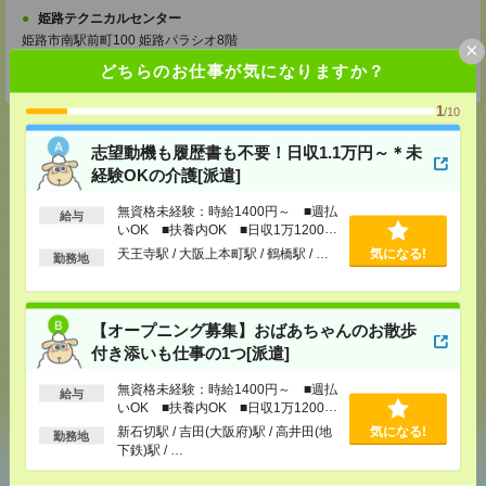
姫路テクニカルセンター
姫路市南駅前町100 姫路パラシオ8階
×
TEL：0120-941-278
どちらのお仕事が気になりますか？
担当：採用担当者
1
/10
志望動機も履歴書も不要！日収1.1万円～＊未
経験OKの介護[派遣]
応募ページへ
無資格未経験：時給1400円～ ■週払
給与
いOK ■扶養内OK ■日収1万1200円
以上
天王寺駅 / 大阪上本町駅 / 鶴橋駅 / …
気になる!
勤務地
気になる！
【オープニング募集】おばあちゃんのお散歩
メール
LINE
で送る
で送る
付き添いも仕事の1つ[派遣]
無資格未経験：時給1400円～ ■週払
給与
いOK ■扶養内OK ■日収1万1200円
シェア
ツイート
ブックマーク
以上
新石切駅 / 吉田(大阪府)駅 / 高井田(地
気になる!
勤務地
下鉄)駅 / …