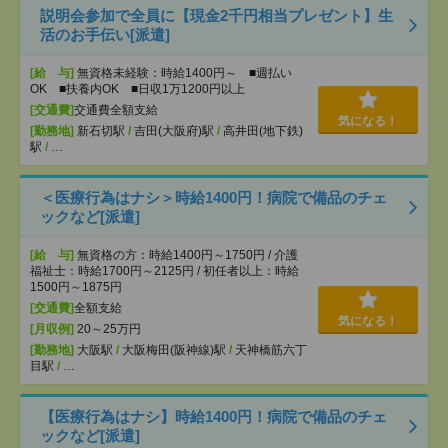
説明会参加で全員に【現金2千円相当プレゼント】生
活のお手伝い[派遣]
[給 与]
無資格未経験：時給1400円～ ■週払い
OK ■扶養内OK ■日収1万1200円以上
[交通費]
交通費全額支給
気になる！
[勤務地]
新石切駅
/
吉田(大阪府)駅
/
高井田(地下鉄)
駅
/
…
＜医療行為はナシ＞時給1400円！病院で備品のチェ
ックなど[派遣]
[給 与]
無資格の方：時給1400円～1750円 / 介護
福祉士：時給1700円～2125円 / 初任者以上：時給
1500円～1875円
[交通費]
全額支給
気になる！
[月収例]
20～25万円
[勤務地]
大阪駅
/
大阪梅田(阪神線)駅
/
天神橋筋六丁
目駅
/
…
【医療行為はナシ】時給1400円！病院で備品のチェ
ックなど[派遣]