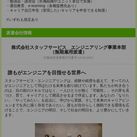
・勉強会・講習会（所属組織やユニット単位で実施）
・通信教育、e-learning（各種提携先あり）
・キャリア自己申告（実現したいキャリアを申告できる制度）
※いずれも規定あり
派遣会社情報
株式会社スタッフサービス エンジニアリング事業本部
（無期雇用派遣）
労働者派遣事業許可番号:13-011061
誰もがエンジニアを目指せる世界へ
スタッフサービス・エンジニアリングは、経験や経歴を超えて、すべての人
がエンジニアとして羽ばたける未来を創り続けています。私たちが向き合う
のは、目の前のスキルではなく、一人ひとりが抱く「可能性」。その芽を見
つけ、育て、キャリアとして開花させるまで伴走します。あなたの「なりた
い」「やってみたい」を起点に、学びから実践、そして未来のキャリアビジ
ョンまでを共に描く存在でありたい。誰もが自分らしく挑戦できる環境を広
げることで、エンジニアの明日、そして社会の明日を、より豊かにしていき
ます。