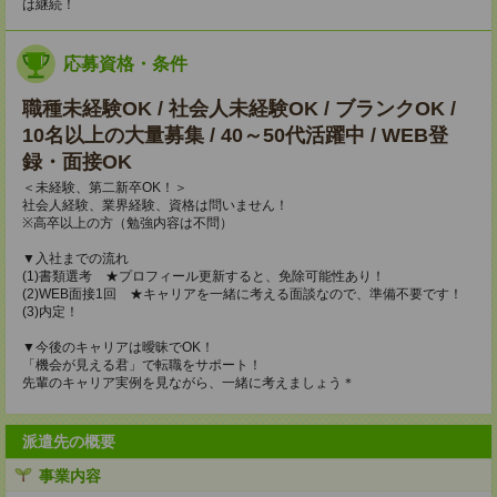
は継続！
応募資格・条件
職種未経験OK / 社会人未経験OK / ブランクOK /
10名以上の大量募集 / 40～50代活躍中 / WEB登
録・面接OK
＜未経験、第二新卒OK！＞
社会人経験、業界経験、資格は問いません！
※高卒以上の方（勉強内容は不問）
▼入社までの流れ
(1)書類選考 ★プロフィール更新すると、免除可能性あり！
(2)WEB面接1回 ★キャリアを一緒に考える面談なので、準備不要です！
(3)内定！
▼今後のキャリアは曖昧でOK！
「機会が見える君」で転職をサポート！
先輩のキャリア実例を見ながら、一緒に考えましょう＊
派遣先の概要
事業内容