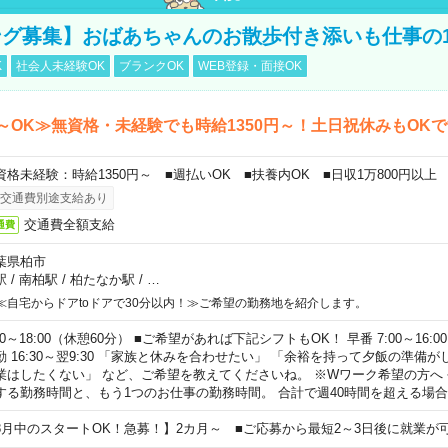
グ募集】おばあちゃんのお散歩付き添いも仕事の
K
社会人未経験OK
ブランクOK
WEB登録・面接OK
～OK≫無資格・未経験でも時給1350円～！土日祝休みもOK
資格未経験：時給1350円～ ■週払いOK ■扶養内OK ■日収1万800円以上
交通費別途支給あり
交通費全額支給
通費
葉県柏市
駅
/
南柏駅
/
柏たなか駅
/
…
≪自宅からドアtoドアで30分以内！≫ご希望の勤務地を紹介します。
00～18:00（休憩60分） ■ご希望があれば下記シフトもOK！ 早番 7:00～16:00 遅
勤 16:30～翌9:30 「家族と休みを合わせたい」 「余裕を持って夕飯の準備
業はしたくない」 など、ご希望を教えてくださいね。 ※Wワーク希望の方へ
する勤務時間と、もう1つのお仕事の勤務時間。 合計で週40時間を超える場
8月中のスタートOK！急募！】2カ月～ ■ご応募から最短2～3日後に就業が