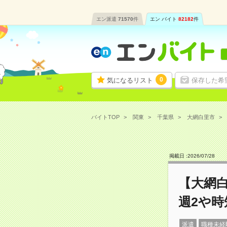
エン派遣
71570
件
エン バイト
82182
件
0
気になるリスト
保存した希
バイトTOP
関東
千葉県
大網白里市
掲載日 :
2026
/
07
/
28
【大網
週2や
派遣
職種未経