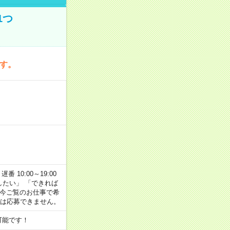
1つ
です。
番 10:00～19:00
がしたい」 「できれば
 今ご覧のお仕事で希
合は応募できません。
可能です！