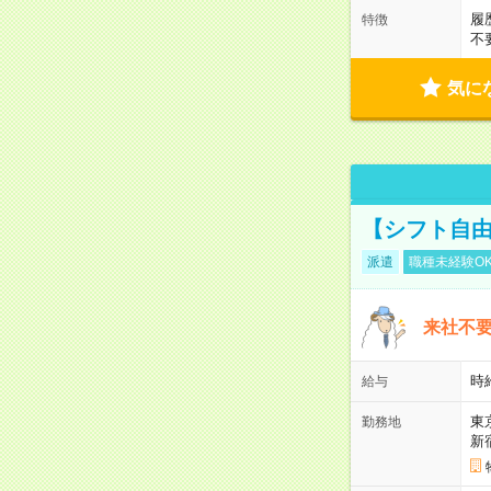
履
特徴
不
気に
【シフト自由
派遣
職種未経験O
来社不要
時
給与
東
勤務地
新