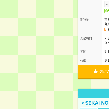
交
東
勤務地
九
＜シ
勤務時間
き
9
期間
週
特徴
気に
＜SEKAI 