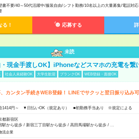
歴書不要
/
40～50代活躍中
/
服装自由
/
シフト勤務
/
10名以上の大量募集
/
電話対応
要
なる！
応募する
詳
未読
・現金手渡しOK】iPhoneなどスマホの充電を繋
K
社会人未経験OK
大学生歓迎
ブランクOK
WEB登録・面接OK
、カンタン手続きWEB登録！ LINEでサクッと翌日振り込み
給1414円～ ▼日払いOK（規定あり） ■初勤務手当あり ※規定による
京都新宿区
宿駅から徒歩
/
新宿三丁目駅から徒歩
/
高田馬場駅から徒歩
/
…
物流企業