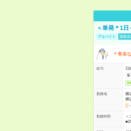
＜単発＊1日
アルバイト
職種未
＊有名な
日
給与
交
横
勤務地
横
＜シ
勤務時間
■2