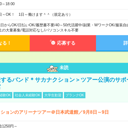
00～18:00
日～OK！ 1日～働けます＾＾（規定あり）
1日からOK
/
日払いOK
/
履歴書不要
/
40～50代活躍中
/
副業・WワークOK
/
服装自
上の大量募集
/
電話対応なし
/
パソコンスキル不要
なる！
応募する
詳
未読
表するバンド＊サカナクション＞ツアー公演のサポ
館
経験OK
社会人未経験OK
大学生歓迎
ブランクOK
ションのアリーナツアー＠日本武道館／9月8日～9日
給1250円～