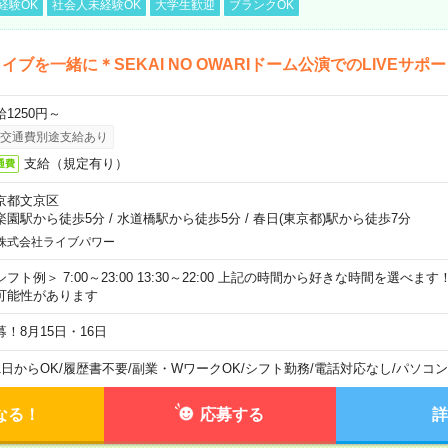
経験OK
社会人未経験OK
大学生歓迎
ブランクOK
イブを一緒に＊SEKAI NO OWARIドーム公演でのLIVEサポ
給1250円～
交通費別途支給あり
支給（規定有り）
通費
京都文京区
楽園駅から徒歩5分
/
水道橋駅から徒歩5分
/
春日(東京都)駅から徒歩7分
株式会社ライブパワー
シフト例＞ 7:00～23:00 13:30～22:00 上記の時間から好きな時間を選べま
可能性があります
募！8月15日・16日
1日からOK
/
履歴書不要
/
副業・WワークOK
/
シフト勤務
/
電話対応なし
/
パソコン
なる！
応募する
詳