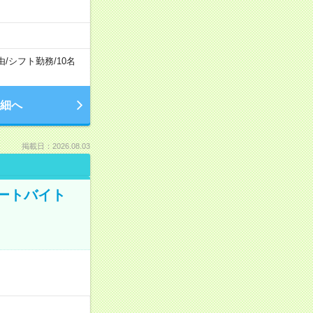
由
/
シフト勤務
/
10名
細へ
掲載日：2026.08.03
ートバイト