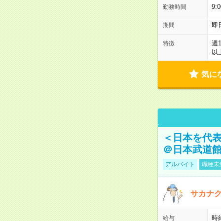
9:
勤務時間
即
期間
週
特徴
以
気に
＜日本を代
＠日本武道
アルバイト
職種未
サカナク
時
給与