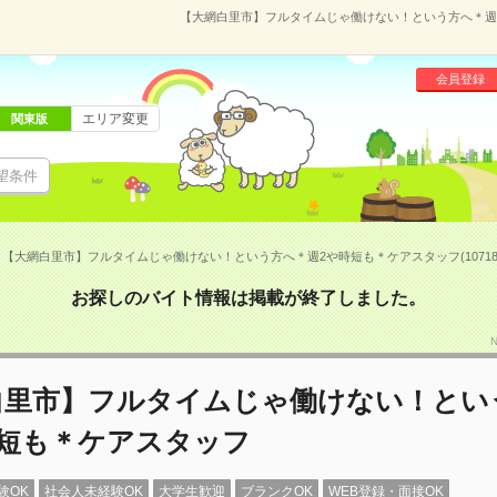
【大網白里市】フルタイムじゃ働けない！という方へ＊週2や
会員登録
エリア変更
関東版
望条件
【大網白里市】フルタイムじゃ働けない！という方へ＊週2や時短も＊ケアスタッフ(107183
お探しのバイト情報は掲載が終了しました。
白里市】フルタイムじゃ働けない！とい
時短も＊ケアスタッフ
験OK
社会人未経験OK
大学生歓迎
ブランクOK
WEB登録・面接OK