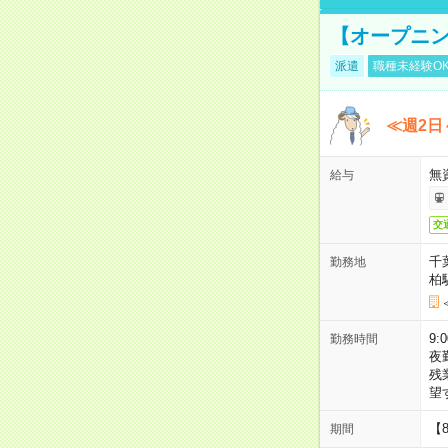
【オープニン
派遣
職種未経験O
≪週2日
無
給与
交
千
勤務地
柏
9:
勤務時間
夜
残
望
【
期間