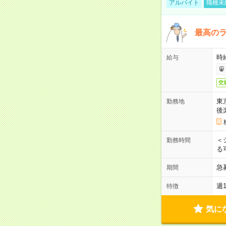
アルバイト
職種未
最高のラ
時
給与
交
東
勤務地
後
＜
勤務時間
る
急
期間
週
特徴
気に