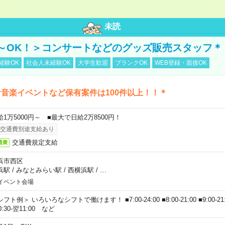
未読
～OK！＞コンサートなどのグッズ販売スタッフ＊
経験OK
社会人未経験OK
大学生歓迎
ブランクOK
WEB登録・面接OK
音楽イベントなど保有案件は100件以上！！＊
給1万5000円～ ■最大で日給2万8500円！
交通費別途支給あり
交通費規定支給
通費
浜市西区
浜駅
/
みなとみらい駅
/
西横浜駅
/
…
イベント会場
フト例＞ いろいろなシフトで働けます！ ■7:00-24:00 ■8:00-21:00 ■9:00-21:00
0:30-翌11:00 など