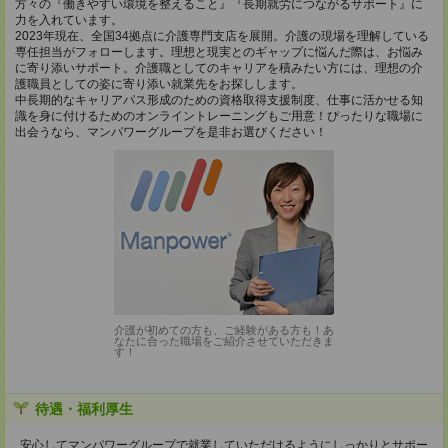
方々の『働きやすい環境を整えること』『長期就労につながるサポート』に
力を入れています。
2023年現在、全国34拠点に介護専門支店を展開。介護の現場を理解している
専任担当がフォローします。理想と現実とのギャップに悩んだ際は、お悩み
に寄り添いサポート。介護職としてのキャリアを積みたい方には、理想の介
護職員としての姿に寄り添い就業先をお探しします。
中長期的なキャリアパス形成のための資格取得支援制度、仕事に活かせる知
識を身に付けるためのオンライントレーニングもご用意！ぴったりな職場に
出会うなら、マンパワーグループを是非お選びください！
介護が初めての方も、ご経験がある方も！あ
なたに合った職場をご紹介させていただきま
す！
待遇・福利厚生
安心してマンパワーグループで就業していただけるようにしっかりとサポー