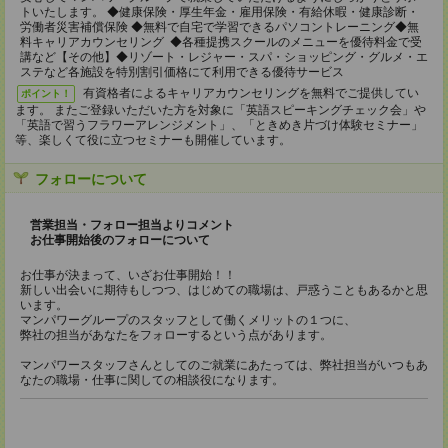
トいたします。 ◆健康保険・厚生年金・雇用保険・有給休暇・健康診断・
労働者災害補償保険 ◆無料で自宅で学習できるパソコントレーニング◆無
料キャリアカウンセリング ◆各種提携スクールのメニューを優待料金で受
講など【その他】◆リゾート・レジャー・スパ・ショッピング・グルメ・エ
ステなど各施設を特別割引価格にて利用できる優待サービス
有資格者によるキャリアカウンセリングを無料でご提供してい
ポイント！
ます。 またご登録いただいた方を対象に「英語スピーキングチェック会」や
「英語で習うフラワーアレンジメント」、「ときめき片づけ体験セミナー」
等、楽しくて役に立つセミナーも開催しています。
フォローについて
営業担当・フォロー担当よりコメント
お仕事開始後のフォローについて
お仕事が決まって、いざお仕事開始！！
新しい出会いに期待もしつつ、はじめての職場は、戸惑うこともあるかと思
います。
マンパワーグループのスタッフとして働くメリットの１つに、
弊社の担当があなたをフォローするという点があります。
マンパワースタッフさんとしてのご就業にあたっては、弊社担当がいつもあ
なたの職場・仕事に関しての相談役になります。