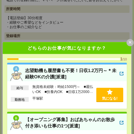
電話での登録の際に、マイページ作成をいただいた旨をお伝えください。
所要時間
【電話登録】30分程度
・経験やご希望などをインタビュー
・お仕事のご紹介など
登録場所
×
CS新宿支店
どちらのお仕事が気になりますか？
〒163-1517
東京都新宿区西新宿 1-6-1 新宿エルタワー 17F
1
/10
TEL：0120-659-458
MAIL：
CS_SHINJUKU@manpowergroup.jp
志望動機も履歴書も不要！日収1.2万円～＊未
担当：採用担当
経験OKの介護[派遣]
CS立川支店
〒190-0012
無資格未経験：時給1500円～ ■週払
給与
東京都立川市曙町2-34-7 ファーレイーストビル 8F
いOK ■扶養内OK ■日収1万2000円
TEL：0120-659-460
以上
平塚駅
気になる!
MAIL：
CS_TACHIKAWA@manpowergroup.jp
勤務地
担当：採用担当
CS横浜支店
〒220-8136
【オープニング募集】おばあちゃんのお散歩
神奈川県横浜市西区みなとみらい 2-2-1 横浜ランドマークタワー36F
付き添いも仕事の1つ[派遣]
TEL：0120-659-459
MAIL：
CS_YOKOHAMA@manpowergroup.jp