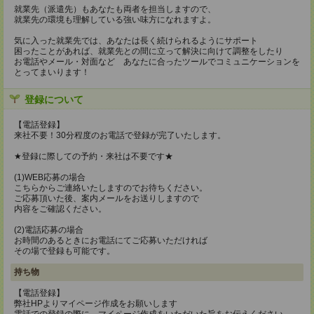
就業先（派遣先）もあなたも両者を担当しますので、
就業先の環境も理解している強い味方になれますよ。
気に入った就業先では、あなたは長く続けられるようにサポート
困ったことがあれば、就業先との間に立って解決に向けて調整をしたり
お電話やメール・対面など あなたに合ったツールでコミュニケーションを
とってまいります！
登録について
【電話登録】
来社不要！30分程度のお電話で登録が完了いたします。
★登録に際しての予約・来社は不要です★
(1)WEB応募の場合
こちらからご連絡いたしますのでお待ちください。
ご応募頂いた後、案内メールをお送りしますので
内容をご確認ください。
(2)電話応募の場合
お時間のあるときにお電話にてご応募いただければ
その場で登録も可能です。
持ち物
【電話登録】
弊社HPよりマイページ作成をお願いします