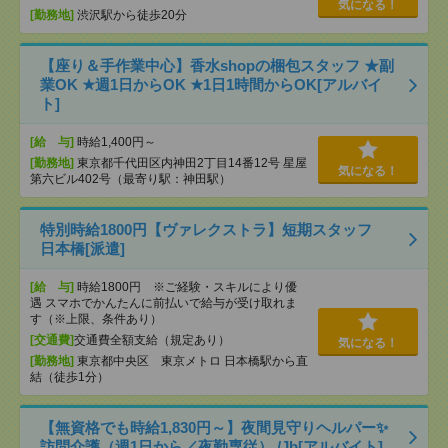
気になる！
[勤務地]
渋沢駅から徒歩20分
【座り＆手作業中心】香水shopの梱包スタッフ ★副
業OK ★週1日からOK ★1日1時間からOK[アルバイ
ト]
[給 与]
時給1,400円～
[勤務地]
東京都千代田区内神田2丁目14番12号 星屋
気になる！
第六ビル402号（最寄り駅：神田駅）
特別時給1800円【ヴァレクストラ】短期スタッフ
日本橋[派遣]
[給 与]
時給1800円 ※ご経験・スキルにより優
遇 スマホでかんたんに前払いで給与が受け取れま
す（※上限、条件あり）
[交通費]
交通費全額支給（規定あり）
気になる！
[勤務地]
東京都中央区 東京メトロ 日本橋駅から直
結（徒歩1分）
【無資格でも時給1,830円～】夜間見守りヘルパー✨
訪問介護（週1日から／夜勤専従） /Jb[アルバイト]