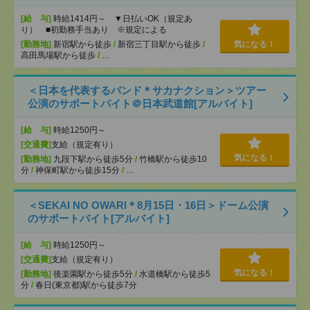
[給 与]
時給1414円～ ▼日払いOK（規定あ
り） ■初勤務手当あり ※規定による
[勤務地]
新宿駅から徒歩
/
新宿三丁目駅から徒歩
/
気になる！
高田馬場駅から徒歩
/
…
＜日本を代表するバンド＊サカナクション＞ツアー
公演のサポートバイト＠日本武道館[アルバイト]
[給 与]
時給1250円～
[交通費]
支給（規定有り）
気になる！
[勤務地]
九段下駅から徒歩5分
/
竹橋駅から徒歩10
分
/
神保町駅から徒歩15分
/
…
＜SEKAI NO OWARI＊8月15日・16日＞ドーム公演
のサポートバイト[アルバイト]
[給 与]
時給1250円～
[交通費]
支給（規定有り）
気になる！
[勤務地]
後楽園駅から徒歩5分
/
水道橋駅から徒歩5
分
/
春日(東京都)駅から徒歩7分