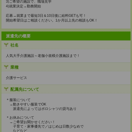
3)ご希望の施設で、職場見学
4)就業決定→勤務開始
応募→就業まで最短3日＆10日後に給料GETも可！
開始希望日はご相談ください。1か月以上先の相談もOK！
派遣先の概要
社名
人気大手介護施設～老舗小規模介護施設まで！
業種
介護サービス
配属先について
＊服装について
→動きやすい服装でOK
派遣先によってはポロシャツの貸与あり
＊お休みについて
→ご希望お聞かせください！
子育て・家事優先で／はじめは日数少なめで
などなど