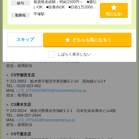
無資格未経験：時給1500円～ ■週払
担当：採用担当
給与
いOK ■扶養内OK ■日収1万2000円
CS大宮支店
以上
平塚駅
気になる!
勤務地
〒330-0854 埼玉県さいたま市大宮区桜木町 1-10-16 シーノ大宮ノース
ウイング 9階
TEL：0120-769-355
MAIL：
CS_OMIYA@manpowergroup.jp
担当：採用担当
スキップ
どちらも気になる！
CS高崎支店
〒370-0831 群馬県高崎市あら町167 高崎第一生命ビルディング11Ｆ
しばらく表示しない
TEL：027-320-6558
MAIL：
CS_TAKASAKI@manpowergroup.jp
担当：採用担当
CS宇都宮支店
〒321-0953 栃木県宇都宮市東宿郷3-2-18 高知穂ビル2Ｆ
TEL：0120-923-962
MAIL：
CS_UTSUNOMIYA@manpowergroup.jp
担当：採用担当
CS厚木支店
〒243-0014 神奈川県厚木市旭町1-2-1 日本生命本厚木ビル4階
TEL：046-207-2644
MAIL：
CS_ATSUGI@manpowergroup.jp
担当：採用担当
CS千葉支店