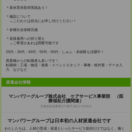
＊産休育休取得実績あり！
＊施設について
→こだわりは担当にお申し付けください！
＊各種社会保険完備
＊直接雇用への切り替え
→ご希望があれば調整可能です
20代・30代・40代・50代・60代・しゅふ・未経験も活躍中！
異業種からの転職者も多いです！
転職例：工場・物流・接客・イベントスタッフ・事務・軽作業・データ入
力 などなど
派遣会社情報
マンパワーグループ株式会社 ケアサービス事業部 （医
療福祉介護関連）
労働者派遣事業許可番号:派13-315642
マンパワーグループは日本初の人材派遣会社です
わたしたちは、人材の育成・派遣といったサービス提供だけではなく、働く