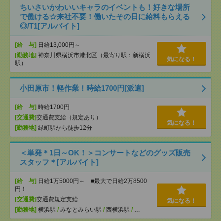
ちいさいかわいいキャラのイベントも！好きな場所
で働ける☆来社不要！働いたその日に給料もらえる
◎/T1[アルバイト]
[給 与]
日給13,000円～
[勤務地]
神奈川県横浜市港北区（最寄り駅：新横浜
気になる！
駅）
小田原市！軽作業！時給1700円[派遣]
[給 与]
時給1700円
[交通費]
交通費支給（規定あり）
気になる！
[勤務地]
緑町駅から徒歩12分
＜単発＊1日～OK！＞コンサートなどのグッズ販売
スタッフ＊[アルバイト]
[給 与]
日給1万5000円～ ■最大で日給2万8500
円！
[交通費]
交通費規定支給
気になる！
[勤務地]
横浜駅
/
みなとみらい駅
/
西横浜駅
/
…