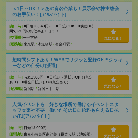
＜1日～OK！＞あの有名企業も！展示会や株主総会
のお手伝い！[アルバイト]
[給 与]
■日給16,840円～ ■日払いOK ■実働3時
間5,120円のお仕事あります！
[交通費]
一部支給
気になる！
[勤務地]
東京駅
/
水道橋駅
/
有楽町駅
/
…
短時間シフトあり！WEBでサクッと登録OK＊クッキ
ーなどの仕分け[派遣]
[給 与]
時給1500円 ■日払い・週払いOK！(規定
あり) ■現金日払いもOK(規定あり)
気になる！
[勤務地]
新宿駅
/
新宿三丁目駅
人気イベントも！好きな場所で働けるイベントスタ
ッフ☆来社不要！働いたその日に給料もらえる日払
い/T1[アルバイト]
[給 与]
日給13,000円～
[勤務地]
東京都豊島区南池袋（最寄り駅：池袋駅）
気になる！