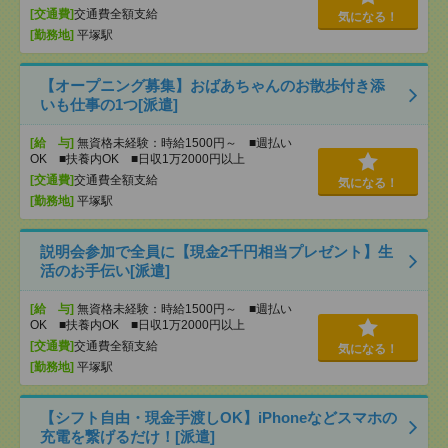
[交通費]
交通費全額支給
気になる！
[勤務地]
平塚駅
【オープニング募集】おばあちゃんのお散歩付き添
いも仕事の1つ[派遣]
[給 与]
無資格未経験：時給1500円～ ■週払い
OK ■扶養内OK ■日収1万2000円以上
[交通費]
交通費全額支給
気になる！
[勤務地]
平塚駅
説明会参加で全員に【現金2千円相当プレゼント】生
活のお手伝い[派遣]
[給 与]
無資格未経験：時給1500円～ ■週払い
OK ■扶養内OK ■日収1万2000円以上
[交通費]
交通費全額支給
気になる！
[勤務地]
平塚駅
【シフト自由・現金手渡しOK】iPhoneなどスマホの
充電を繋げるだけ！[派遣]