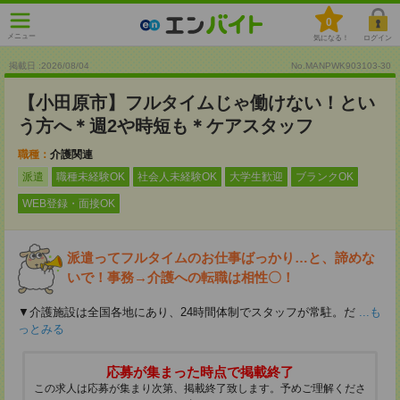
0
メニュー
気になる！
ログイン
掲載日 :2026
/
08
/
04
No.MANPWK903103-30
【小田原市】フルタイムじゃ働けない！とい
う方へ＊週2や時短も＊ケアスタッフ
職種：
介護関連
派遣
職種未経験OK
社会人未経験OK
大学生歓迎
ブランクOK
WEB登録・面接OK
派遣ってフルタイムのお仕事ばっかり…と、諦めな
いで！事務→介護への転職は相性〇！
▼介護施設は全国各地にあり、24時間体制でスタッフが常駐。だ
...も
っとみる
応募が集まった時点で掲載終了
この求人は応募が集まり次第、掲載終了致します。予めご理解くださ