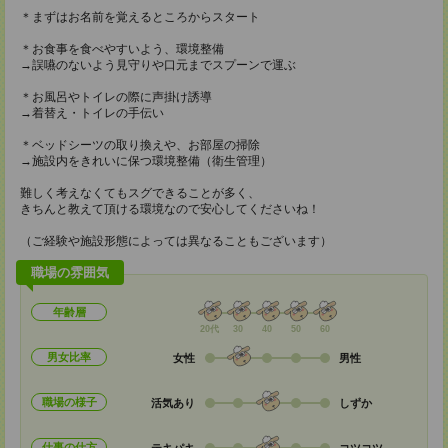
＊まずはお名前を覚えるところからスタート
＊お食事を食べやすいよう、環境整備
→誤嚥のないよう見守りや口元までスプーンで運ぶ
＊お風呂やトイレの際に声掛け誘導
→着替え・トイレの手伝い
＊ベッドシーツの取り換えや、お部屋の掃除
→施設内をきれいに保つ環境整備（衛生管理）
難しく考えなくてもスグできることが多く、
きちんと教えて頂ける環境なので安心してくださいね！
（ご経験や施設形態によっては異なることもございます）
職場の雰囲気
年齢層
20代
30
40
50
60
男女比率
女性
男性
職場の様子
活気あり
しずか
仕事の仕方
テキパキ
コツコツ