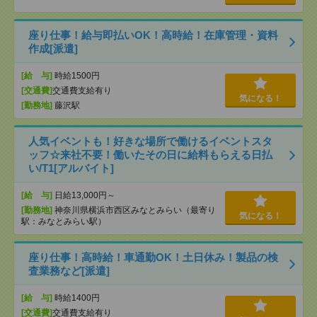
座り仕事！給与即払いOK！高時給！在庫管理・資料
作成[派遣]
[給 与]
時給1500円
[交通費]
交通費支給有り
気になる！
[勤務地]
藤沢駅
人気イベントも！好きな場所で働けるイベントスタ
ッフ☆来社不要！働いたその日に給料もらえる日払
い/T1[アルバイト]
[給 与]
日給13,000円～
[勤務地]
神奈川県横浜市西区みなとみらい（最寄り
気になる！
駅：みなとみらい駅）
座り仕事！高時給！車通勤OK！土日休み！製品の検
査業務など[派遣]
[給 与]
時給1400円
[交通費]
交通費支給有り