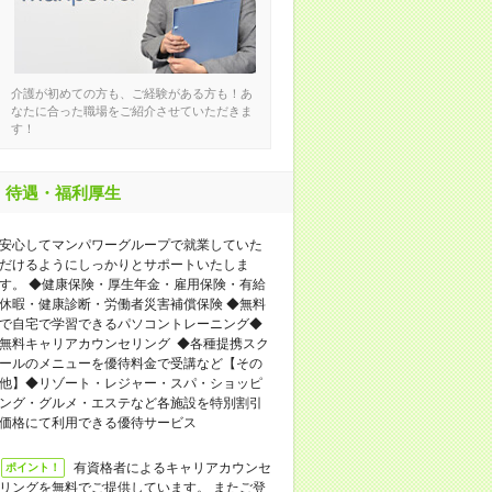
介護が初めての方も、ご経験がある方も！あ
なたに合った職場をご紹介させていただきま
す！
待遇・福利厚生
安心してマンパワーグループで就業していた
だけるようにしっかりとサポートいたしま
す。 ◆健康保険・厚生年金・雇用保険・有給
休暇・健康診断・労働者災害補償保険 ◆無料
で自宅で学習できるパソコントレーニング◆
無料キャリアカウンセリング ◆各種提携スク
ールのメニューを優待料金で受講など【その
他】◆リゾート・レジャー・スパ・ショッピ
ング・グルメ・エステなど各施設を特別割引
価格にて利用できる優待サービス
有資格者によるキャリアカウンセ
ポイント！
リングを無料でご提供しています。 またご登