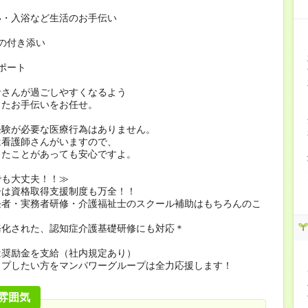
い・入浴など生活のお手伝い
の付き添い
ポート
者さんが過ごしやすくなるよう
したお手伝いをお任せ。
経験が必要な医療行為はありません。
看護師さんがいますので、
たことがあっても安心ですよ。
でも大丈夫！！≫
ーは資格取得支援制度も万全！！
任者・実務者研修・介護福祉士のスクール補助はもちろんのこ
務化された、認知症介護基礎研修にも対応＊
は奨励金を支給（社内規定あり）
ップしたい方をマンパワーグループは全力応援します！
雰囲気