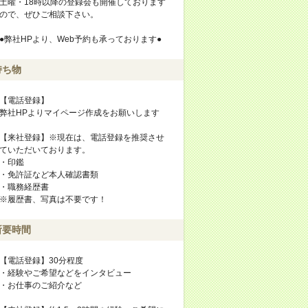
土曜・18時以降の登録会も開催しております
ので、ぜひご相談下さい。
●弊社HPより、Web予約も承っております●
持ち物
【電話登録】
弊社HPよりマイページ作成をお願いします
【来社登録】※現在は、電話登録を推奨させ
ていただいております。
・印鑑
・免許証など本人確認書類
・職務経歴書
※履歴書、写真は不要です！
所要時間
【電話登録】30分程度
・経験やご希望などをインタビュー
・お仕事のご紹介など