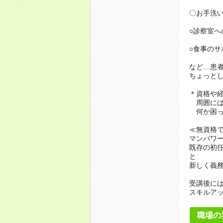
〇お手洗
○診察室へ
○食事のサ
など…患
ちょっと
＊資格や
周囲には
何か困っ
≪無資格
マンパワ
既存の初
と
新しく義
受講後に
スキルア
職場の