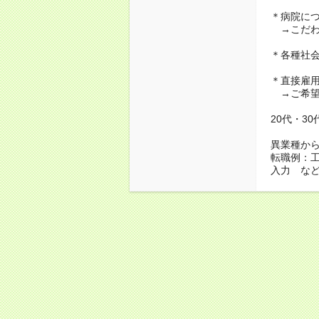
＊病院に
→こだわ
＊各種社
＊直接雇
→ご希望
20代・3
異業種か
転職例：
入力 な