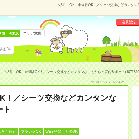
＼8月～OK！未経験OK！／シーツ交換などカンタンな
会員登録
エリア変更
中国・四国版
望条件
＼8月～OK！未経験OK！／シーツ交換などカンタンなことから＊院内サポート(1071819
No.MPGKS1001333-26
OK！／シーツ交換などカンタンな
ート
大学生歓迎
ブランクOK
WEB登録・面接OK