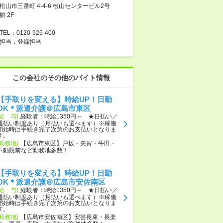
松山市三番町 4-4-6 松山センタービル2号
館 2F
TEL：0120-926-400
担当：登録担当
この会社のその他のバイト情報
【手取りを変える】時給UP！日勤
OK＊派遣介護＠広島市東区
[給 与]
経験者：時給1350円～ ★日払い／
週払い制度あり（月払いも選べます）※稼働
開始時は手続き完了次第のお支払いとなりま
す。
[勤務地]
【広島市東区】戸坂・矢賀・牛田・
不動院前など勤務地多数！
【手取りを変える】時給UP！日勤
OK＊派遣介護＠広島市安佐南区
[給 与]
経験者：時給1350円～ ★日払い／
週払い制度あり（月払いも選べます）※稼働
開始時は手続き完了次第のお支払いとなりま
す。
[勤務地]
【広島市安佐南区】安芸長束・長楽