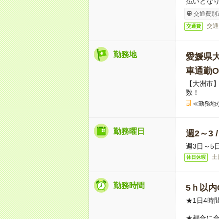
払いとな
交通費別
交通
交通費
勤務地
愛媛県
車通勤O
【大洲市
数！
≪勤務地
勤務曜日
週2～3 
週3日～5
土
休日休暇
勤務時間
5ｈ以内O
★1日4時
★都合に