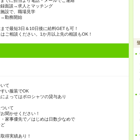
日までに担当より電話・メールでご連絡
登録面談→求人とマッチング
の施設で、職場見学
定→勤務開始
まで最短3日＆10日後に給料GETも可！
はご相談ください。1か月以上先の相談もOK！
ついて
すい服装でOK
よってはポロシャツの貸与あり
について
お聞かせください！
家事優先で／はじめは日数少なめで
ど
休取得実績あり！