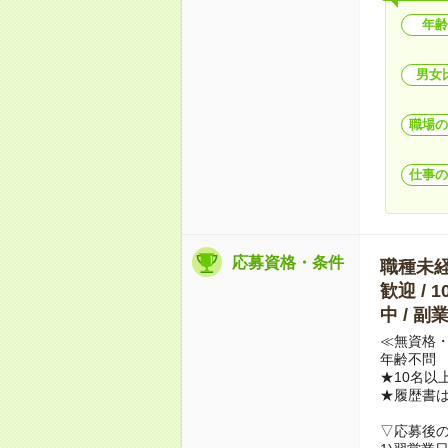
年齢
男女
職場の
仕事の
応募資格・条件
職種未経験
歓迎 / 
中 / 
≪無資格・
年齢不問
★10名以
★履歴書
▽応募後