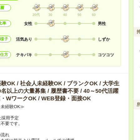
層
20代
30
40
50
60
比率
女性
男性
様子
活気あり
しずか
仕方
テキパキ
コツコツ
OK / 社会人未経験OK / ブランクOK / 大学生
10名以上の大量募集 / 履歴書不要 / 40～50代活躍
副業・WワークOK / WEB登録・面接OK
未経験OK≫
上採用予定
は不要です。
の流れ