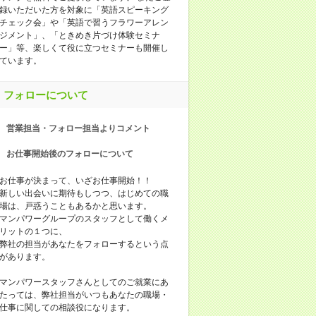
録いただいた方を対象に「英語スピーキング
チェック会」や「英語で習うフラワーアレン
ジメント」、「ときめき片づけ体験セミナ
ー」等、楽しくて役に立つセミナーも開催し
ています。
フォローについて
営業担当・フォロー担当よりコメント
お仕事開始後のフォローについて
お仕事が決まって、いざお仕事開始！！
新しい出会いに期待もしつつ、はじめての職
場は、戸惑うこともあるかと思います。
マンパワーグループのスタッフとして働くメ
リットの１つに、
弊社の担当があなたをフォローするという点
があります。
マンパワースタッフさんとしてのご就業にあ
たっては、弊社担当がいつもあなたの職場・
仕事に関しての相談役になります。