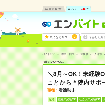
エン派遣
3674
件
エン バイト
7257
件
0
気になるリスト
保存した希
バイトTOP
中国・四国
愛媛県
大洲市
掲載日 :
2026
/
08
/
01
＼8月～OK！未経験
ことから＊院内サポ
看護助手
職種：
派遣
職種未経験OK
社会人未経験OK