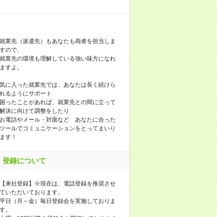
就業先（派遣先）もあなたも両者を担当しま
すので、
就業先の環境も理解している強い味方になれ
ますよ。
気に入った就業先では、あなたは長く続けら
れるようにサポート
困ったことがあれば、就業先との間に立って
解決に向けて調整をしたり
お電話やメール・対面など あなたに合った
ツールでコミュニケーションをとってまいり
ます！
登録について
【来社登録】※現在は、電話登録を推奨させ
ていただいております。
平日（月～金）毎日登録会を実施しておりま
す。