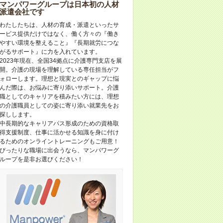
マンパワーグループは日本初の人材
派遣会社です
わたしたちは、人材の育成・派遣といったサ
ービス提供だけではなく、働く方々の『働き
やすい環境を整えること』『長期就労につな
がるサポート』に力を入れています。
2023年現在、全国34拠点に介護専門支店を展
開。介護の現場を理解している専任担当がフ
ォローします。理想と現実とのギャップに悩
んだ際は、お悩みに寄り添いサポート。介護
職としてのキャリアを積みたい方には、理想
の介護職員としての姿に寄り添い就業先をお
探しします。
中長期的なキャリアパス形成のための資格取
得支援制度、仕事に活かせる知識を身に付け
るためのオンライントレーニングもご用意！
ぴったりな職場に出会うなら、マンパワーグ
ループを是非お選びください！