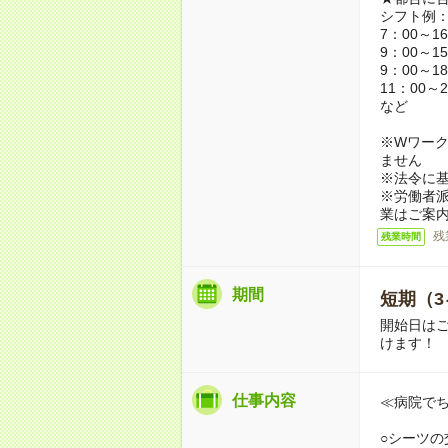
シフト例
7：00～1
9：00～1
9：00～1
11：00～2
など
※Wワーク
ません
※法令に基
※労働者
業はご案
残
残業時間
期間
短期（3
開始日は
けます！
仕事内容
≪病院で
○シーツの