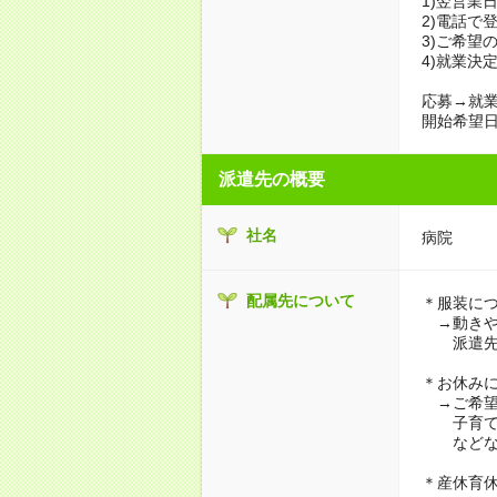
1)翌営業
2)電話で
3)ご希望
4)就業決
応募→就業
開始希望日
派遣先の概要
社名
病院
配属先について
＊服装に
→動きや
派遣先に
＊お休み
→ご希望
子育て・
などな
＊産休育