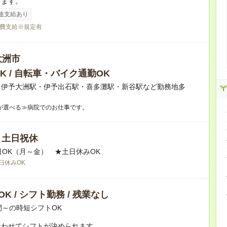
ります。
途支給あり
費支給※規定有
大洲市
K / 自転車・バイク通勤OK
】伊予大洲駅・伊予出石駅・喜多灘駅・新谷駅など勤務地多
が選べる≫病院でのお仕事です。
/ 土日祝休
日OK（月～金） ★土日休みOK
日休みOK
K / シフト勤務 / 残業なし
間～の時短シフトOK
合わせてシフトが決められます