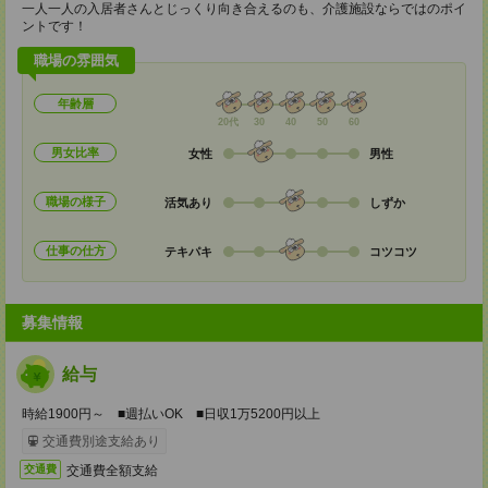
一人一人の入居者さんとじっくり向き合えるのも、介護施設ならではのポイ
ントです！
職場の雰囲気
年齢層
20代
30
40
50
60
男女比率
女性
男性
職場の様子
活気あり
しずか
仕事の仕方
テキパキ
コツコツ
募集情報
給与
時給1900円～ ■週払いOK ■日収1万5200円以上
交通費別途支給あり
交通費全額支給
交通費