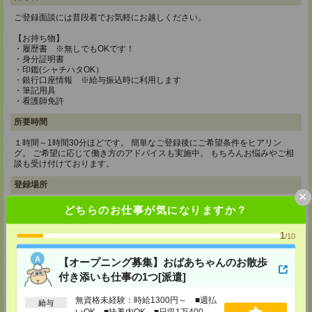
ご登録面談には普段着でお気軽にお越しください。
【お持ち物】
・履歴書 ※無しでもOKです！
・身分証明書
・印鑑(シャチハタOK）
・銀行口座情報 ※給与振込時に利用します
・筆記用具
・看護師免許
所要時間
１時間～1時間30分ほどです。 簡単なご登録後にご希望条件をヒアリン
グ。 ご希望に応じて働き方のアドバイスも実施中。 もちろんお悩みやご相
談も受け付けております。
登録場所
×
どちらのお仕事が気になりますか？
メディカルケア事業部 博多オフィス
福岡県福岡市博多区博多駅前2-1-1 福岡朝日ビル 5F 510号室
TEL：0120-802-274
1
/10
MAIL：
tenshoku@nikken-ts.jp
担当：採用担当
【オープニング募集】おばあちゃんのお散歩
メディカルケア事業部 小倉オフィス
付き添いも仕事の1つ[派遣]
福岡県北九州市小倉北区米町1-3-1 明治安田生命北九州ビル3F
無資格未経験：時給1300円～ ■週払
給与
TEL：0120-802-274
いOK ■扶養内OK ■日収1万400円