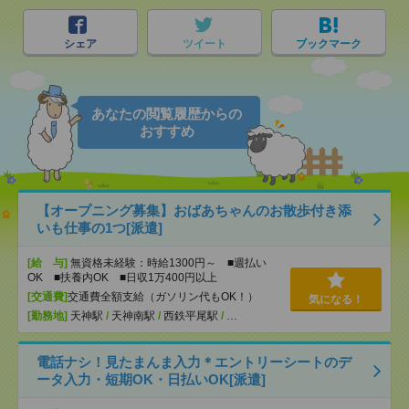
シェア
ツイート
ブックマーク
あなたの閲覧履歴からの
おすすめ
【オープニング募集】おばあちゃんのお散歩付き添
いも仕事の1つ[派遣]
[給 与]
無資格未経験：時給1300円～ ■週払い
OK ■扶養内OK ■日収1万400円以上
[交通費]
交通費全額支給（ガソリン代もOK！）
気になる！
[勤務地]
天神駅
/
天神南駅
/
西鉄平尾駅
/
…
電話ナシ！見たまんま入力＊エントリーシートのデ
ータ入力・短期OK・日払いOK[派遣]