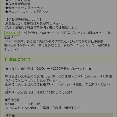
◆宿泊、旅行割引
◆各種飲食店割引
◆飲食チェーン店クーポン
◆サロン、スパ、ジム割引など
【受動喫煙対策について】
派遣先により受動喫煙対策が異なります。
詳細は職場見学時及び条件明示書にて通知致します。
ご来社登録でQUOカード2000円分プレゼント♪週払いOK！（規
ポイント！
定あり）
☆1981年創業。長く続く実績があるので安心♪ご紹介できるお仕事多数！
選べる条件が多いって、実は重要なこと。安心の「ニッケン」で一緒に働き
ましょう♪
登録について
★今ならご来社登録でQUOカード2000円分をプレゼント中★
弊社派遣システムのご説明、お仕事へのご希望・ご不明点をじっくりと時間
をかけてお話をしたいと思っています。
面接ではありませんので私服でOK！「おしゃべり感覚」でご来場ください
ね♪
疑問や不安があれば、遠慮なく質問してください。
■受付時間
9：00～18：00（月～金）
※上記以外でもお気軽に、場所・日程等ご相談下さい！
持ち物