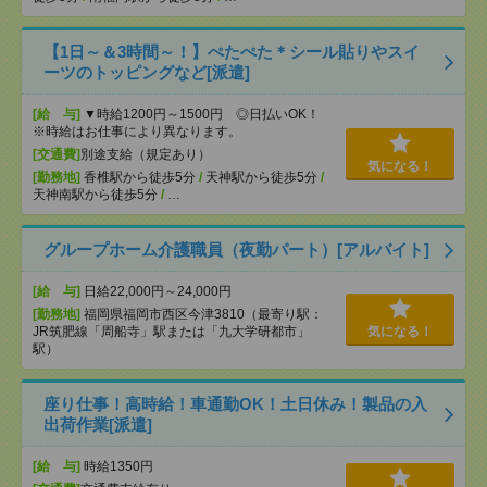
【1日～＆3時間～！】ぺたぺた＊シール貼りやスイ
ーツのトッピングなど[派遣]
[給 与]
▼時給1200円～1500円 ◎日払いOK！
※時給はお仕事により異なります。
[交通費]
別途支給（規定あり）
気になる！
[勤務地]
香椎駅から徒歩5分
/
天神駅から徒歩5分
/
天神南駅から徒歩5分
/
…
グループホーム介護職員（夜勤パート）[アルバイト]
[給 与]
日給22,000円～24,000円
[勤務地]
福岡県福岡市西区今津3810（最寄り駅：
JR筑肥線「周船寺」駅または「九大学研都市」
気になる！
駅）
座り仕事！高時給！車通勤OK！土日休み！製品の入
出荷作業[派遣]
[給 与]
時給1350円