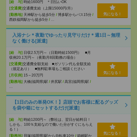
[給 与]
時給1600円 ＊日払いOK
[交通費]
交通費支給（上限15000円/月）
気になる！
[勤務地]
天神駅から徒歩5分
/
博多駅からバス15分
/
西鉄福岡駅から徒歩5分
/
…
入浴ナシ＊夜勤でゆったり見守りだけ＊週1日～無理
なく働ける[派遣]
[給 与]
日収2.5万円～（日勤時給1500円） ■月
収例20.1万円～（夜勤月8回勤務の場合）
[交通費]
交通費全額支給 ■ガソリン代も全額支給
（規定あり） ■無料駐車場もご相談ください
気になる！
[月収例]
15～20万円
[勤務地]
大橋(福岡県)駅
/
井尻駅
/
高宮(福岡県)駅
/
…
【1日のみの単発OK！】店頭でお客様に配るグッズ
を袋や箱にセットするだけ[派遣]
[給 与]
時給1200円～（弊社は、翌日が給料日！
しかも、100％支給なので働いた分がすぐにもらえ
る！）
気になる！
[勤務地]
貝塚(福岡県)駅から自転車10分
/
箱崎駅か