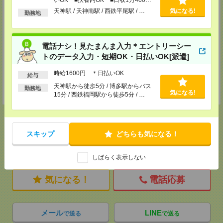
MAIL：
tenshoku@nikken-ts.jp
以上
天神駅 / 天神南駅 / 西鉄平尾駅 / …
気になる!
勤務地
担当：採用担当
メディカルケア事業部 熊本オフィス
熊本県熊本市中央区花畑町1-7 MY熊本ビル2F 2-3号室
電話ナシ！見たまんま入力＊エントリーシー
TEL：0120-917-473
MAIL：
tenshoku@nikken-ts.jp
トのデータ入力・短期OK・日払いOK[派遣]
担当：採用担当
時給1600円 ＊日払いOK
給与
登録交通費
天神駅から徒歩5分 / 博多駅からバス
勤務地
★今ならご来社登録でQUOカード2000円分をプレゼント中★
気になる!
15分 / 西鉄福岡駅から徒歩5分 / …
スキップ
どちらも気になる！
応募ページへ
しばらく表示しない
気になる！
電話応募
メール
LINE
で送る
で送る