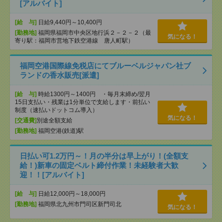
[アルバイト]
[給 与]
日給9,440円～10,400円
[勤務地]
福岡県福岡市中央区地行浜２－２－２（最
気になる！
寄り駅：福岡市営地下鉄空港線 唐人町駅）
福岡空港国際線免税店にてブルーベルジャパン社ブ
ランドの香水販売[派遣]
[給 与]
時給1300円～1400円 ・毎月末締め/翌月
15日支払い・残業は1分単位で支給します・前払い
制度（速払いドットコム導入）
気になる！
[交通費]
別途全額支給
[勤務地]
福岡空港(鉄道)駅
日払い可1.2万円～！月の半分は早上がり！(全額支
給！)新車の固定ベルト締付作業！未経験者大歓
迎！！[アルバイト]
[給 与]
日給12,000円～18,000円
[勤務地]
福岡県北九州市門司区新門司北
気になる！