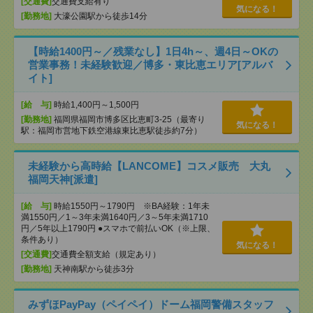
[交通費]
交通費支給有り
気になる！
[勤務地]
大濠公園駅から徒歩14分
【時給1400円～／残業なし】1日4h～、週4日～OKの
営業事務！未経験歓迎／博多・東比恵エリア[アルバ
イト]
[給 与]
時給1,400円～1,500円
[勤務地]
福岡県福岡市博多区比恵町3-25（最寄り
気になる！
駅：福岡市営地下鉄空港線東比恵駅徒歩約7分）
未経験から高時給【LANCOME】コスメ販売 大丸
福岡天神[派遣]
[給 与]
時給1550円～1790円 ※BA経験：1年未
満1550円／1～3年未満1640円／3～5年未満1710
円／5年以上1790円 ●スマホで前払いOK（※上限、
条件あり）
気になる！
[交通費]
交通費全額支給（規定あり）
[勤務地]
天神南駅から徒歩3分
みずほPayPay（ペイペイ）ドーム福岡警備スタッフ