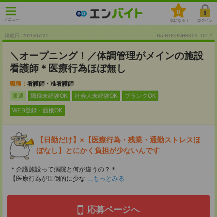
0
メニュー
気になる！
ログイン
掲載日 :2026
/
07
/
31
No.NTKONHHK03_OP-2
＼オープニング！／体調管理がメインの施設
看護師＊医療行為ほぼ無し
職種：
看護師・准看護師
派遣
職種未経験OK
社会人未経験OK
ブランクOK
WEB登録・面接OK
【日勤だけ】×【医療行為・残業・通勤ストレスほ
ぼなし】とにかく負担が少ないんです
＊介護施設って病院と何が違うの？＊
【医療行為が圧倒的に少な
...もっとみる
応募ページへ