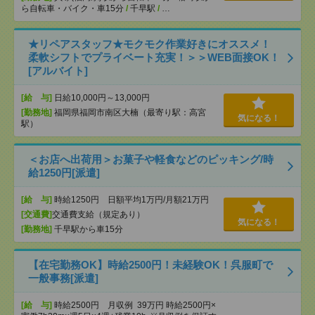
ら自転車・バイク・車15分
/
千早駅
/
…
★リペアスタッフ★モクモク作業好きにオススメ！
柔軟シフトでプライベート充実！＞＞WEB面接OK！
[アルバイト]
[給 与]
日給10,000円～13,000円
[勤務地]
福岡県福岡市南区大楠（最寄り駅：高宮
気になる！
駅）
＜お店へ出荷用＞お菓子や軽食などのピッキング/時
給1250円[派遣]
[給 与]
時給1250円 日額平均1万円/月額21万円
[交通費]
交通費支給（規定あり）
気になる！
[勤務地]
千早駅から車15分
【在宅勤務OK】時給2500円！未経験OK！呉服町で
一般事務[派遣]
[給 与]
時給2500円 月収例 39万円 時給2500円×