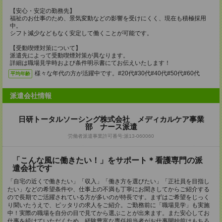
【安心・安定の勤務先】
福祉のお仕事のため、景気変動などの影響を受けにくく、現在も積極採用
中。
シフト減少などもなく安定して働くことが可能です。
【受動喫煙対策について】
派遣先によって受動喫煙対策が異なります。
詳細は職場見学時および条件明示書にてお伝えいたします！
様々な年代の方が活躍中です。#20代#30代#40代#50代#60代
平均年齢
派遣会社情報
日研トータルソーシング株式会社 メディカルケア事業
部 ナース派遣
労働者派遣事業許可番号:派13-060060
「こんな風に働きたい！」をサポート＊看護専門の派
遣会社です
「自宅の近くで働きたい」「収入」「働き方を選びたい」「正社員を目指し
たい」などの希望条件や、仕事上の不満も丁寧にお聞きしてからご紹介する
ので長期でご活躍されている方が多いのが特長です。まずはご希望をじっく
り聞いたうえで、ピッタリの求人をご紹介。ご勤務前に「職場見学」も実施
中！実際の職場を自分の目で見てから選ぶことが出来ます。また安心してお
仕事を続けていただくため、経験豊富な専任担当者がお仕事開始前はもちろ