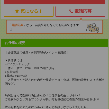
気になる！
電話応募
電話応募
なら、会員登録しなくても応募できます
よ！
お仕事の概要
【介護施設で健康・体調管理がメイン＊看護師】
▼具体的には…
○バイタルチェック
体温・脈拍・呼吸・血圧の順に測定。
○服薬管理
○看護記録の作成
入居者さんが話された内容や検診データ・分析、医師の診断および治療計
画など。
病院と違って医療行為は少なめ！力仕事も発生しづらい！
ご経験が少ない方もブランクが長い方も基礎的な看護の知識があればOK！
飲み忘れを防ぐためにヘルパーさんと相談しながら工夫したり。