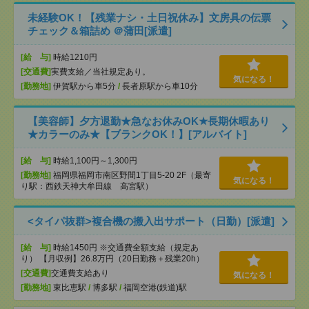
未経験OK！【残業ナシ・土日祝休み】文房具の伝票
チェック＆箱詰め ＠蒲田[派遣]
[給 与]
時給1210円
[交通費]
実費支給／当社規定あり。
気になる！
[勤務地]
伊賀駅から車5分
/
長者原駅から車10分
【美容師】夕方退勤★急なお休みOK★長期休暇あり
★カラーのみ★【ブランクOK！】[アルバイト]
[給 与]
時給1,100円～1,300円
[勤務地]
福岡県福岡市南区野間1丁目5-20 2F（最寄
気になる！
り駅：西鉄天神大牟田線 高宮駅）
<タイパ抜群>複合機の搬入出サポート（日勤）[派遣]
[給 与]
時給1450円 ※交通費全額支給（規定あ
り） 【月収例】26.8万円（20日勤務＋残業20h）
[交通費]
交通費支給あり
気になる！
[勤務地]
東比恵駅
/
博多駅
/
福岡空港(鉄道)駅