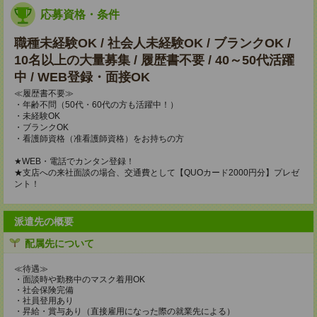
応募資格・条件
職種未経験OK / 社会人未経験OK / ブランクOK /
10名以上の大量募集 / 履歴書不要 / 40～50代活躍
中 / WEB登録・面接OK
≪履歴書不要≫
・年齢不問（50代・60代の方も活躍中！）
・未経験OK
・ブランクOK
・看護師資格（准看護師資格）をお持ちの方
★WEB・電話でカンタン登録！
★支店への来社面談の場合、交通費として【QUOカード2000円分】プレゼ
ント！
派遣先の概要
配属先について
≪待遇≫
・面談時や勤務中のマスク着用OK
・社会保険完備
・社員登用あり
・昇給・賞与あり（直接雇用になった際の就業先による）