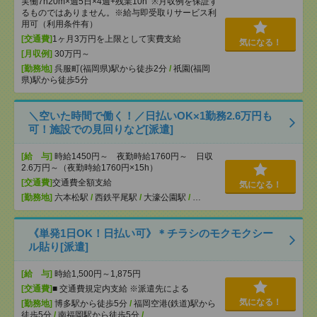
実働7h20m×週5日×4週+残業10h ※月収例を保証す
るものではありません。※給与即受取りサービス利
用可（利用条件有）
[交通費]
1ヶ月3万円を上限として実費支給
気になる！
[月収例]
30万円～
[勤務地]
呉服町(福岡県)駅から徒歩2分
/
祇園(福岡
県)駅から徒歩5分
＼空いた時間で働く！／日払いOK×1勤務2.6万円も
可！施設での見回りなど[派遣]
[給 与]
時給1450円～ 夜勤時給1760円～ 日収
2.6万円～（夜勤時給1760円×15h）
[交通費]
交通費全額支給
気になる！
[勤務地]
六本松駅
/
西鉄平尾駅
/
大濠公園駅
/
…
《単発1日OK！日払い可》＊チラシのモクモクシー
ル貼り[派遣]
[給 与]
時給1,500円～1,875円
[交通費]
■ 交通費規定内支給 ※派遣先による
気になる！
[勤務地]
博多駅から徒歩5分
/
福岡空港(鉄道)駅から
徒歩5分
/
南福岡駅から徒歩5分
/
…