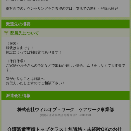
※対面でのカウンセリングをご希望の方は、支店での来社・登録も歓迎
派遣先の概要
配属先について
〈服装〉
服装は自由です！
施設によっては制服貸与あります！
〈休日休暇〉
ご家庭やお子さんの予定などで出勤が難しい場合、ムリをしなくて大丈夫で
す。
気がかりなことは施設へ
お伝えいたしますのでご相談下さい！
派遣会社情報
株式会社ウィルオブ・ワーク ケアワーク事業部
労働者派遣事業許可番号:派13‐080490
介護派遣実績トップクラス！無資格・未経験OKのお仕