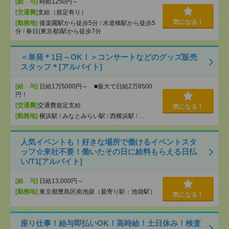
[給 与]
時給1250円～
[交通費]
支給（規定有り）
気になる！
[勤務地]
後楽園駅から徒歩5分
/
水道橋駅から徒歩5
分
/
春日(東京都)駅から徒歩7分
＜単発＊1日～OK！＞コンサートなどのグッズ販売
スタッフ＊[アルバイト]
[給 与]
日給1万5000円～ ■最大で日給2万8500
円！
[交通費]
交通費規定支給
気になる！
[勤務地]
横浜駅
/
みなとみらい駅
/
西横浜駅
/
…
人気イベントも！好きな場所で働けるイベントスタ
ッフ☆来社不要！働いたその日に給料もらえる日払
い/T1[アルバイト]
[給 与]
日給13,000円～
[勤務地]
東京都豊島区南池袋（最寄り駅：池袋駅）
気になる！
座り仕事！給与即払いOK！高時給！土日休み！検査