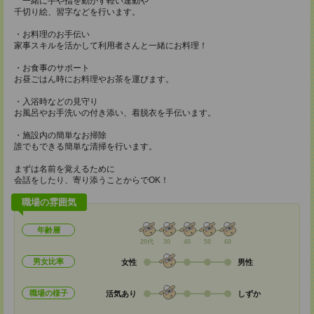
一緒に手や指を動かす軽い運動や
千切り絵、習字などを行います。
・お料理のお手伝い
家事スキルを活かして利用者さんと一緒にお料理！
・お食事のサポート
お昼ごはん時にお料理やお茶を運びます。
・入浴時などの見守り
お風呂やお手洗いの付き添い、着脱衣を手伝います。
・施設内の簡単なお掃除
誰でもできる簡単な清掃を行います。
まずは名前を覚えるために
会話をしたり、寄り添うことからでOK！
職場の雰囲気
年齢層
20代
30
40
50
60
男女比率
女性
男性
職場の様子
活気あり
しずか