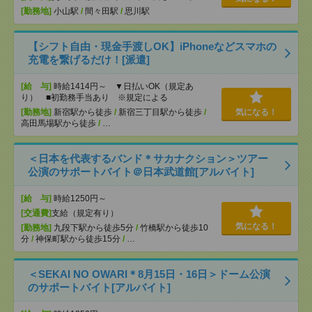
[勤務地]
小山駅
/
間々田駅
/
思川駅
【シフト自由・現金手渡しOK】iPhoneなどスマホの
充電を繋げるだけ！[派遣]
[給 与]
時給1414円～ ▼日払いOK（規定あ
り） ■初勤務手当あり ※規定による
[勤務地]
新宿駅から徒歩
/
新宿三丁目駅から徒歩
/
気になる！
高田馬場駅から徒歩
/
…
＜日本を代表するバンド＊サカナクション＞ツアー
公演のサポートバイト＠日本武道館[アルバイト]
[給 与]
時給1250円～
[交通費]
支給（規定有り）
気になる！
[勤務地]
九段下駅から徒歩5分
/
竹橋駅から徒歩10
分
/
神保町駅から徒歩15分
/
…
＜SEKAI NO OWARI＊8月15日・16日＞ドーム公演
のサポートバイト[アルバイト]