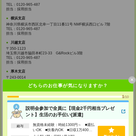
TEL：0120-965-487
担当：採用担当
横浜支店
神奈川県横浜市西区北幸一丁目11番11号 NMF横浜西口ビル 7階
TEL：0120-965-487
担当：採用担当
川越支店
〒350-1123
埼玉県川越市脇田本町23-33 G&Rockビル3階
TEL：0120-965-487
担当：採用担当
厚木支店
〒243-0014
×
神奈川県厚木市旭町1丁目2番1号 日本生命本厚木ビル6階
どちらのお仕事が気になりますか？
TEL：0120-965-487
担当：採用担当
1
/10
水戸支店
茨城県水戸市城南一丁目2番10号
説明会参加で全員に【現金2千円相当プレゼ
甲南アセット水戸城南ビル 7階
ント】生活のお手伝い[派遣]
TEL：0120-965-487
担当：採用担当
無資格未経験：時給1300円～ ■週払
給与
高崎支店
いOK ■扶養内OK ■日収1万400円
以上
群馬県高崎市旭町34-5