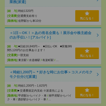
業務[派遣]
[給 与]
時給1320円
[交通費]
交通費支給有り
気になる！
[勤務地]
佐野駅から車10分
＜1日～OK！＞あの有名企業も！展示会や株主総会
のお手伝い！[アルバイト]
[給 与]
■日給16,840円～ ■日払いOK ■実働3時
間5,120円のお仕事あります！
[交通費]
一部支給
気になる！
[勤務地]
東京駅
/
水道橋駅
/
有楽町駅
/
…
＜時給1,200円～＊好きな時にお仕事＞コスメのモク
モク仕分け[派遣]
[給 与]
時給1,200円～1,625円
[交通費]
■ 交通費規定内支給 ※派遣先による
気になる！
[勤務地]
甲府駅からバイク・車
/
南甲府駅からバイ
ク・車
/
酒折駅からバイク・車
/
…