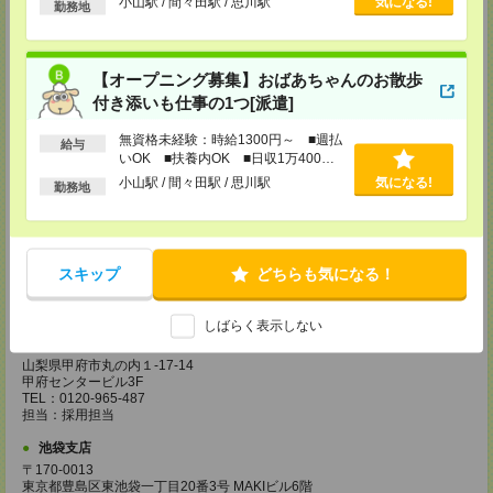
小山駅 / 間々田駅 / 思川駅
気になる!
勤務地
旭町ビル5階
TEL：0120-965-487
担当：採用担当
【オープニング募集】おばあちゃんのお散歩
宇都宮支店
付き添いも仕事の1つ[派遣]
〒320-0033 栃木県宇都宮市本町4-15 宇都宮NIビル3F
TEL：0120-965-487
担当：採用担当
無資格未経験：時給1300円～ ■週払
給与
いOK ■扶養内OK ■日収1万400円
藤沢支店
以上
小山駅 / 間々田駅 / 思川駅
気になる!
勤務地
神奈川県藤沢市鵠沼石上1－5－4 ISM藤沢 4階
TEL：0120-965-487
担当：採用担当
柏支店
スキップ
どちらも気になる！
千葉県柏市柏4－2－1 メットライフ柏ビル7階
TEL：0120-965-487
担当：採用担当
しばらく表示しない
甲府支店
山梨県甲府市丸の内１-17-14
甲府センタービル3F
TEL：0120-965-487
担当：採用担当
池袋支店
〒170-0013
東京都豊島区東池袋一丁目20番3号 MAKIビル6階