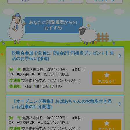
シェア
ツイート
ブックマーク
あなたの閲覧履歴からの
おすすめ
説明会参加で全員に【現金2千円相当プレゼント】生
活のお手伝い[派遣]
[給 与]
無資格未経験：時給1300円～ ■週払い
OK ■扶養内OK ■日収1万400円以上
[交通費]
交通費全額支給（ガソリン代もOK！）
気になる！
[勤務地]
小山駅
/
間々田駅
/
思川駅
【オープニング募集】おばあちゃんのお散歩付き添
いも仕事の1つ[派遣]
[給 与]
無資格未経験：時給1300円～ ■週払い
OK ■扶養内OK ■日収1万400円以上
[交通費]
交通費全額支給（ガソリン代もOK！）
気になる！