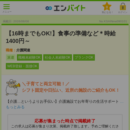
0
メニュー
気になる！
ログイン
掲載日 :2026
/
08
/
06
No.KSAINms090101
【16時までもOK!】食事の準備など＊時給
1400円～
職種：
介護関連
派遣
職種未経験OK
社会人未経験OK
ブランクOK
WEB登録・面接OK
＼子育てと両立可能！／
シフト固定や日払い、近所の施設のご紹介もOK！
【介護…というよりお手伝い】介護施設でお年寄りの生活サポート
...
もっとみる
応募が集まった時点で掲載終了
この求人は応募が集まり次第、掲載終了致します。予めご理解くださ