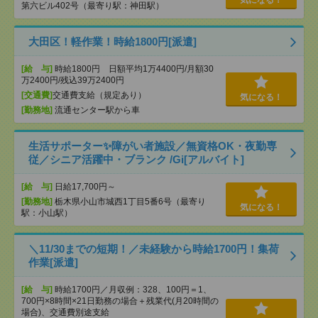
気になる！
第六ビル402号（最寄り駅：神田駅）
大田区！軽作業！時給1800円[派遣]
[給 与]
時給1800円 日額平均1万4400円/月額30
万2400円/残込39万2400円
[交通費]
交通費支給（規定あり）
気になる！
[勤務地]
流通センター駅から車
生活サポーター✨障がい者施設／無資格OK・夜勤専
従／シニア活躍中・ブランク /Gi[アルバイト]
[給 与]
日給17,700円～
[勤務地]
栃木県小山市城西1丁目5番6号（最寄り
気になる！
駅：小山駅）
＼11/30までの短期！／未経験から時給1700円！集荷
作業[派遣]
[給 与]
時給1700円／月収例：328、100円＝1、
700円×8時間×21日勤務の場合＋残業代(月20時間の
場合)、交通費別途支給