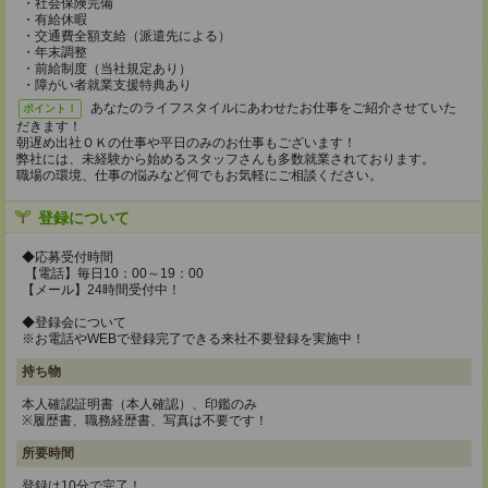
・社会保険完備
・有給休暇
・交通費全額支給（派遣先による）
・年末調整
・前給制度（当社規定あり）
・障がい者就業支援特典あり
あなたのライフスタイルにあわせたお仕事をご紹介させていた
ポイント！
だきます！
朝遅め出社ＯＫの仕事や平日のみのお仕事もございます！
弊社には、未経験から始めるスタッフさんも多数就業されております。
職場の環境、仕事の悩みなど何でもお気軽にご相談ください。
登録について
◆応募受付時間
【電話】毎日10：00～19：00
【メール】24時間受付中！
◆登録会について
※お電話やWEBで登録完了できる来社不要登録を実施中！
持ち物
本人確認証明書（本人確認）、印鑑のみ
※履歴書、職務経歴書、写真は不要です！
所要時間
登録は10分で完了！