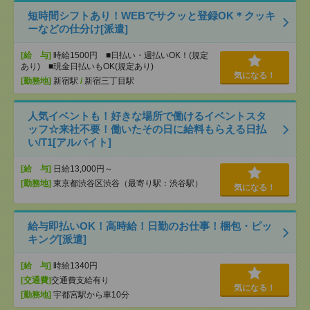
短時間シフトあり！WEBでサクッと登録OK＊クッキ
ーなどの仕分け[派遣]
[給 与]
時給1500円 ■日払い・週払いOK！(規定
あり) ■現金日払いもOK(規定あり)
気になる！
[勤務地]
新宿駅
/
新宿三丁目駅
人気イベントも！好きな場所で働けるイベントスタ
ッフ☆来社不要！働いたその日に給料もらえる日払
い/T1[アルバイト]
[給 与]
日給13,000円～
[勤務地]
東京都渋谷区渋谷（最寄り駅：渋谷駅）
気になる！
給与即払いOK！高時給！日勤のお仕事！梱包・ピッ
キング[派遣]
[給 与]
時給1340円
[交通費]
交通費支給有り
気になる！
[勤務地]
宇都宮駅から車10分