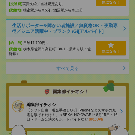
気になる！
[交通費]
実費支給／当社規定あり。
[勤務地]
徳宿駅から車5分
/
涸沼駅から車12分
生活サポーター✨障がい者施設／無資格OK・夜勤専
従／シニア活躍中・ブランク /Gi[アルバイト]
[給 与]
日給17,700円～
[勤務地]
栃木県佐野市高萩町138-1（最寄り駅：佐
気になる！
野駅）
すべて見る
編集部イチオシ
【シフト自由・現金手渡しOK】iPhoneなどスマホの充
電を繋げるだけ！、＜SEKAI NO OWARI＊8月15日・16
日＞ドーム公演のサポートバイトなど
(8/10UP!)