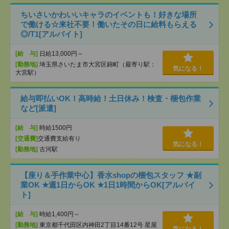
ちいさいかわいいキャラのイベントも！好きな場所
で働ける☆来社不要！働いたその日に給料もらえる
◎/T1[アルバイト]
[給 与]
日給13,000円～
[勤務地]
埼玉県さいたま市大宮区錦町（最寄り駅：
気になる！
大宮駅）
給与即払いOK！高時給！土日休み！検査・梱包作業
など[派遣]
[給 与]
時給1500円
[交通費]
交通費支給有り
気になる！
[勤務地]
古河駅
【座り＆手作業中心】香水shopの梱包スタッフ ★副
業OK ★週1日からOK ★1日1時間からOK[アルバイ
ト]
[給 与]
時給1,400円～
[勤務地]
東京都千代田区内神田2丁目14番12号 星屋