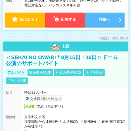
週1日からOK
/
履歴書不要
/
副業・WワークOK
/
シフト勤務
/
特徴
電話対応なし
/
パソコンスキル不要
気になる！
応募する
詳細へ
掲載日：2026.08.04
未読
＜SEKAI NO OWARI＊8月15日・16日＞ドーム
公演のサポートバイト
アルバイト
職種未経験OK
社会人未経験OK
大学生歓迎
ブランクOK
時給1250円～
給与
交通費別途支給あり
支給（規定有り）
交通費
東京都文京区
勤務地
後楽園駅から徒歩5分
/
水道橋駅から徒歩5分
/
春日(東京都)駅
から徒歩7分