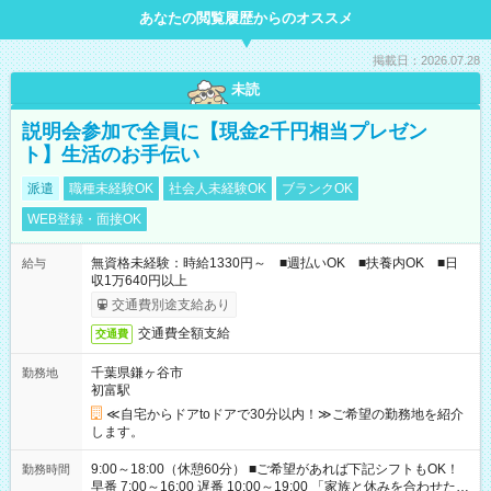
あなたの閲覧履歴からのオススメ
掲載日：2026.07.28
未読
説明会参加で全員に【現金2千円相当プレゼン
ト】生活のお手伝い
派遣
職種未経験OK
社会人未経験OK
ブランクOK
WEB登録・面接OK
無資格未経験：時給1330円～ ■週払いOK ■扶養内OK ■日
給与
収1万640円以上
交通費別途支給あり
交通費全額支給
交通費
千葉県鎌ヶ谷市
勤務地
初富駅
≪自宅からドアtoドアで30分以内！≫ご希望の勤務地を紹介
します。
9:00～18:00（休憩60分） ■ご希望があれば下記シフトもOK！
勤務時間
早番 7:00～16:00 遅番 10:00～19:00 「家族と休みを合わせた