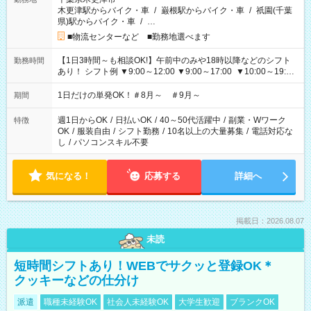
木更津駅からバイク・車
/
巌根駅からバイク・車
/
祇園(千葉
県)駅からバイク・車
/
…
■物流センターなど ■勤務地選べます
【1日3時間～も相談OK!】午前中のみや18時以降などのシフト
勤務時間
あり！ シフト例 ▼9:00～12:00 ▼9:00～17:00 ▼10:00～19:00
▼18:00～21:00
1日だけの単発OK！＃8月～ ＃9月～
期間
週1日からOK
/
日払いOK
/
40～50代活躍中
/
副業・Wワーク
特徴
OK
/
服装自由
/
シフト勤務
/
10名以上の大量募集
/
電話対応な
し
/
パソコンスキル不要
気になる！
応募する
詳細へ
掲載日：2026.08.07
未読
短時間シフトあり！WEBでサクッと登録OK＊
クッキーなどの仕分け
派遣
職種未経験OK
社会人未経験OK
大学生歓迎
ブランクOK