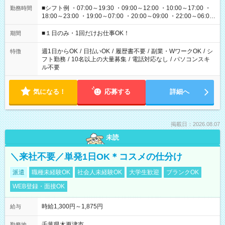
■シフト例 ・07:00～19:30 ・09:00～12:00 ・10:00～17:00 ・
勤務時間
18:00～23:00 ・19:00～07:00 ・20:00～09:00 ・22:00～06:00
etc ★最短で3時間で5,120円のお仕事から 15時間で2万円近く稼
げるお仕事も！ ご希望のお時間に合わせてご紹介！ ※シフトは
■１日のみ・1回だけお仕事OK！
期間
現場によって異なります。 ※勿論、休憩時間はあるのでご安心
ください！
週1日からOK
/
日払いOK
/
履歴書不要
/
副業・WワークOK
/
シ
特徴
フト勤務
/
10名以上の大量募集
/
電話対応なし
/
パソコンスキ
ル不要
気になる！
応募する
詳細へ
掲載日：2026.08.07
未読
＼来社不要／単発1日OK＊コスメの仕分け
派遣
職種未経験OK
社会人未経験OK
大学生歓迎
ブランクOK
WEB登録・面接OK
時給1,300円～1,875円
給与
千葉県木更津市
勤務地