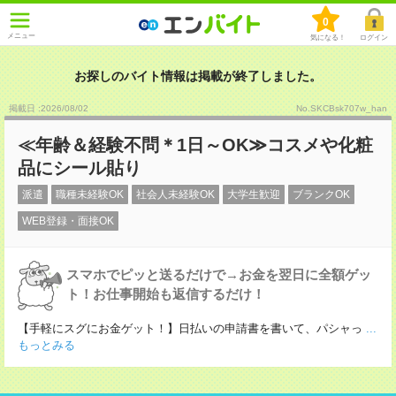
0
メニュー
気になる！
ログイン
お探しのバイト情報は掲載が終了しました。
掲載日 :2026
/
08
/
02
No.SKCBsk707w_han
≪年齢＆経験不問＊1日～OK≫コスメや化粧
品にシール貼り
派遣
職種未経験OK
社会人未経験OK
大学生歓迎
ブランクOK
WEB登録・面接OK
スマホでピッと送るだけで→お金を翌日に全額ゲッ
ト！お仕事開始も返信するだけ！
【手軽にスグにお金ゲット！】日払いの申請書を書いて、パシャっ
...
もっとみる