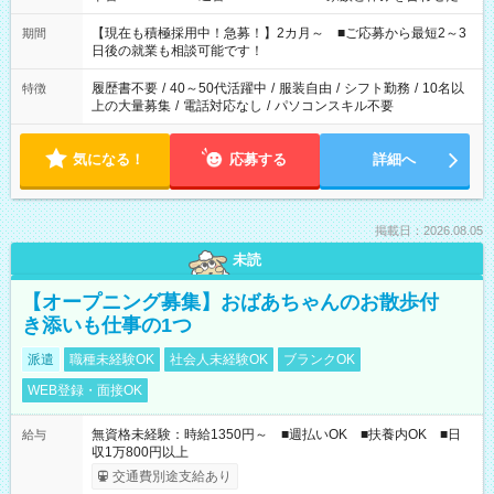
い」 「余裕を持って夕飯の準備がしたい」 「できれば残業はし
たくない」 など、ご希望を教えてくださいね。 ※Wワーク希望
【現在も積極採用中！急募！】2カ月～ ■ご応募から最短2～3
期間
の方へ 今ご覧のお仕事で希望する勤務時間と、もう1つのお仕事
日後の就業も相談可能です！
の勤務時間。 合計で週40時間を超える場合は応募できません。
履歴書不要
/
40～50代活躍中
/
服装自由
/
シフト勤務
/
10名以
特徴
上の大量募集
/
電話対応なし
/
パソコンスキル不要
気になる！
応募する
詳細へ
掲載日：2026.08.05
未読
【オープニング募集】おばあちゃんのお散歩付
き添いも仕事の1つ
派遣
職種未経験OK
社会人未経験OK
ブランクOK
WEB登録・面接OK
無資格未経験：時給1350円～ ■週払いOK ■扶養内OK ■日
給与
収1万800円以上
交通費別途支給あり