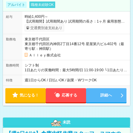
アルバイト
職種未経験OK
時給1,400円～
給与
【試用期間】試用期間あり 試用期間の長さ：1ヶ月 雇用形態、
給与は本採用時と同じです。
交通費別途支給あり
東京都千代田区
勤務地
東京都千代田区内神田2丁目14番12号 星屋第六ビル402号（最
寄り駅：神田駅）
Ａｌｌｅｙ株式会社
シフト制
勤務時間
1日あたりの実働時間：最大5時間/日 11:00-19:00 └1日あたりの
実働時間：1-5時間 └上記の時間帯内であれば、いつでも勤務可
能！ └平日・土曜日の中で、お好きな曜日でご勤務いただけま
週1日からOK / 日払いOK / 副業・WワークOK
特徴
す！ 【シフト例】 ・11:00～14:00 ・16:30～19:00 ・13:00～
18:00 などのように、自由な働き方が可能なお仕事です！
気になる！
応募する
詳細へ
未読