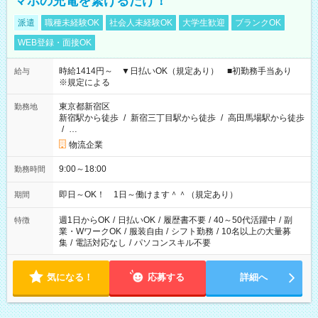
マホの充電を繋げるだけ！
派遣
職種未経験OK
社会人未経験OK
大学生歓迎
ブランクOK
WEB登録・面接OK
時給1414円～ ▼日払いOK（規定あり） ■初勤務手当あり
給与
※規定による
東京都新宿区
勤務地
新宿駅から徒歩
/
新宿三丁目駅から徒歩
/
高田馬場駅から徒歩
/
…
物流企業
9:00～18:00
勤務時間
即日～OK！ 1日～働けます＾＾（規定あり）
期間
週1日からOK
/
日払いOK
/
履歴書不要
/
40～50代活躍中
/
副
特徴
業・WワークOK
/
服装自由
/
シフト勤務
/
10名以上の大量募
集
/
電話対応なし
/
パソコンスキル不要
気になる！
応募する
詳細へ