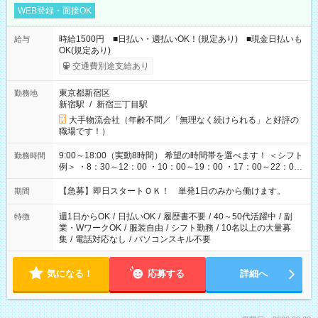
WEB登録・面接OK
時給1500円 ■日払い・週払いOK！(規定あり) ■現金日払いも
給与
OK(規定あり)
交通費別途支給あり
東京都新宿区
勤務地
新宿駅
/
新宿三丁目駅
大手物流会社（年齢不問／「無理なく続けられる」と好評の
職場です！）
9:00～18:00（実動8時間） 希望の時間帯を選べます！ ＜シフト
勤務時間
例＞ ・8：30～12：00 ・10：00～19：00 ・17：00～22：00
・13：00～22：00 ・22：00～翌6：00 など
【急募】即日スタートＯＫ！ 単発1日のみから働けます。
期間
週1日からOK
/
日払いOK
/
履歴書不要
/
40～50代活躍中
/
副
特徴
業・WワークOK
/
服装自由
/
シフト勤務
/
10名以上の大量募
集
/
電話対応なし
/
パソコンスキル不要
気になる！
応募する
詳細へ