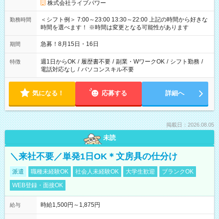
株式会社ライブパワー
＜シフト例＞ 7:00～23:00 13:30～22:00 上記の時間から好きな
勤務時間
時間を選べます！ ※時間は変更となる可能性があります
急募！8月15日・16日
期間
週1日からOK
/
履歴書不要
/
副業・WワークOK
/
シフト勤務
/
特徴
電話対応なし
/
パソコンスキル不要
気になる！
応募する
詳細へ
掲載日：2026.08.05
未読
＼来社不要／単発1日OK＊文房具の仕分け
派遣
職種未経験OK
社会人未経験OK
大学生歓迎
ブランクOK
WEB登録・面接OK
時給1,500円～1,875円
給与