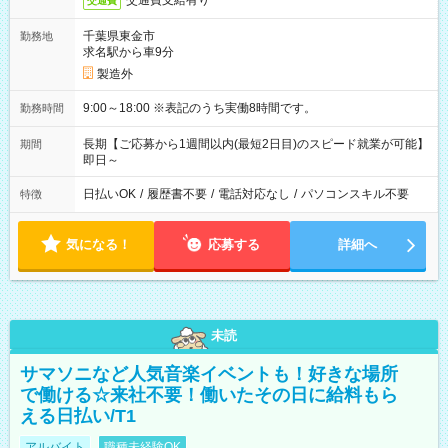
交通費支給有り
交通費
千葉県東金市
勤務地
求名駅から車9分
製造外
9:00～18:00 ※表記のうち実働8時間です。
勤務時間
長期【ご応募から1週間以内(最短2日目)のスピード就業が可能】
期間
即日～
日払いOK
/
履歴書不要
/
電話対応なし
/
パソコンスキル不要
特徴
気になる！
応募する
詳細へ
未読
サマソニなど人気音楽イベントも！好きな場所
で働ける☆来社不要！働いたその日に給料もら
える日払い/T1
アルバイト
職種未経験OK