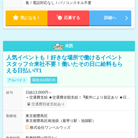
集
/
電話対応なし
/
パソコンスキル不要
気になる！
応募する
詳細へ
未読
人気イベントも！好きな場所で働けるイベント
スタッフ☆来社不要！働いたその日に給料もら
える日払い/T1
アルバイト
職種未経験OK
日給13,000円～
給与
＋交通費支給 ★交通費全額支給！ ┗案件により規定あり ★日払
いOK！（規定あり） ┗働いたその日に現金GET♪ お仕事後はコ
交通費別途支給あり
ンビニATMから 日払い分を引き落とせます！ 【試用期間】試
用期間なし
東京都豊島区
勤務地
東京都豊島区南池袋（最寄り駅：池袋駅）
株式会社ワンベルウッズ