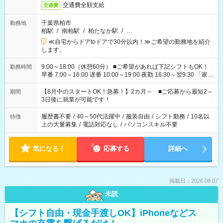
交通費全額支給
交通費
千葉県柏市
勤務地
柏駅
/
南柏駅
/
柏たなか駅
/
…
≪自宅からドアtoドアで30分以内！≫ご希望の勤務地を紹介
します。
9:00～18:00（休憩60分） ■ご希望があれば下記シフトもOK！
勤務時間
早番 7:00～16:00 遅番 10:00～19:00 夜勤 16:30～翌9:30 「家族
と休みを合わせたい」 「余裕を持って夕飯の準備がしたい」
「できれば残業はしたくない」 など、ご希望を教えてください
【8月中のスタートOK！急募！】2カ月～ ■ご応募から最短2～
期間
ね。 ※Wワーク希望の方へ 今ご覧のお仕事で希望する勤務時間
3日後に就業が可能です！
と、もう1つのお仕事の勤務時間。 合計で週40時間を超える場
合は応募できません。
履歴書不要
/
40～50代活躍中
/
服装自由
/
シフト勤務
/
10名以
特徴
上の大量募集
/
電話対応なし
/
パソコンスキル不要
気になる！
応募する
詳細へ
掲載日：2026.08.07
未読
【シフト自由・現金手渡しOK】iPhoneなどス