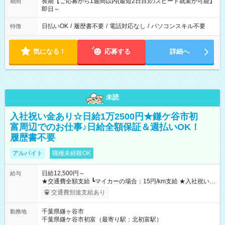
長期【ご応募から1週間以内(最短2日目)のスピード就業が可能】
期間
即日～
日払いOK
/
履歴書不要
/
電話対応なし
/
パソコンスキル不要
特徴
気になる！
応募する
詳細へ
未読
入社祝い金あり☆日給1万2500円★鎌ケ谷市初
富周辺でのお仕事♪日給全額保証＆週払いOK！
履歴書不要
アルバイト
職種未経験OK
日給12,500円～
給与
★交通費全額支給 ┗マイカーの場合：15円/km支給 ★入社祝い金
「5万円」あり ★残業手当 ┗残業代は別途全額支給いたします ---
交通費別途支給あり
-- 【法定研修※規定あり】 ・勤務期間：4日間 ・勤務時間：実働
5時間／休憩2時間 ・研修手当：合計3万3600円／28時間 ※時給
千葉県鎌ヶ谷市
勤務地
1200円×7ｈ×4日間 （休憩2時間分も給与が発生します♪） 【試
千葉県鎌ケ谷市初富（最寄り駅：北初富駅）
用期間】試用期間あり 試用期間の長さ：3ヶ月 雇用形態、給与