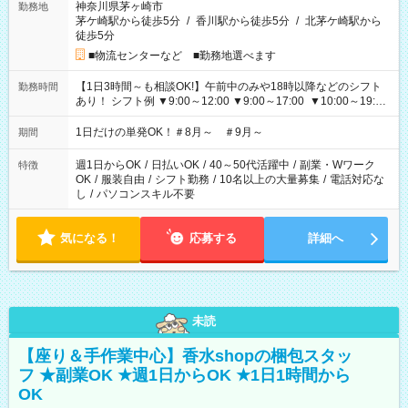
神奈川県茅ヶ崎市
勤務地
茅ケ崎駅から徒歩5分
/
香川駅から徒歩5分
/
北茅ケ崎駅から
徒歩5分
■物流センターなど ■勤務地選べます
【1日3時間～も相談OK!】午前中のみや18時以降などのシフト
勤務時間
あり！ シフト例 ▼9:00～12:00 ▼9:00～17:00 ▼10:00～19:00
▼18:00～21:00
1日だけの単発OK！＃8月～ ＃9月～
期間
週1日からOK
/
日払いOK
/
40～50代活躍中
/
副業・Wワーク
特徴
OK
/
服装自由
/
シフト勤務
/
10名以上の大量募集
/
電話対応な
し
/
パソコンスキル不要
気になる！
応募する
詳細へ
未読
【座り＆手作業中心】香水shopの梱包スタッ
フ ★副業OK ★週1日からOK ★1日1時間から
OK