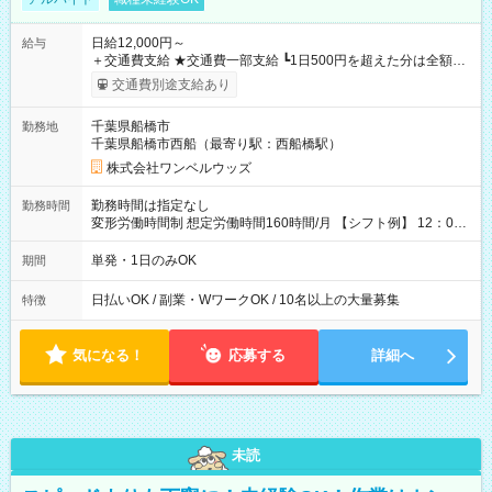
日給12,000円～
給与
＋交通費支給 ★交通費一部支給 ┗1日500円を超えた分は全額支
給！ ※往復500円以内の方は自己負担となります ★日払いOK！
交通費別途支給あり
（規定あり） ┗働いたその日に現金GET♪ お仕事後はコンビニ
ATMから 日払い分を引き落とせます！ 【試用期間】試用期間
千葉県船橋市
勤務地
なし
千葉県船橋市西船（最寄り駅：西船橋駅）
株式会社ワンベルウッズ
勤務時間は指定なし
勤務時間
変形労働時間制 想定労働時間160時間/月 【シフト例】 12：00
～22：00
単発・1日のみOK
期間
日払いOK / 副業・WワークOK / 10名以上の大量募集
特徴
気になる！
応募する
詳細へ
未読