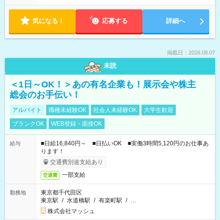
気になる！
応募する
詳細へ
掲載日：2026.08.07
未読
＜1日～OK！＞あの有名企業も！展示会や株主
総会のお手伝い！
アルバイト
職種未経験OK
社会人未経験OK
大学生歓迎
ブランクOK
WEB登録・面接OK
■日給16,840円～ ■日払いOK ■実働3時間5,120円のお仕事あ
給与
ります！
交通費別途支給あり
一部支給
交通費
東京都千代田区
勤務地
東京駅
/
水道橋駅
/
有楽町駅
/
…
株式会社マッシュ