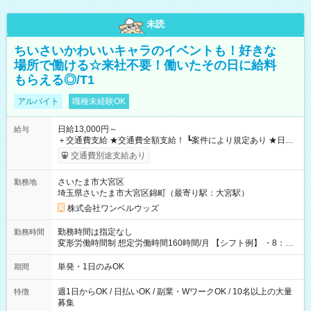
未読
ちいさいかわいいキャラのイベントも！好きな
場所で働ける☆来社不要！働いたその日に給料
もらえる◎/T1
アルバイト
職種未経験OK
日給13,000円～
給与
＋交通費支給 ★交通費全額支給！ ┗案件により規定あり ★日払
いOK！（規定あり） ┗働いたその日に現金GET♪ お仕事後はコ
交通費別途支給あり
ンビニATMから 日払い分を引き落とせます！ 【試用期間】試
用期間なし
さいたま市大宮区
勤務地
埼玉県さいたま市大宮区錦町（最寄り駅：大宮駅）
株式会社ワンベルウッズ
勤務時間は指定なし
勤務時間
変形労働時間制 想定労働時間160時間/月 【シフト例】 ・8：00
～21：00
単発・1日のみOK
期間
週1日からOK / 日払いOK / 副業・WワークOK / 10名以上の大量
特徴
募集