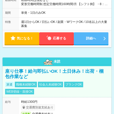
勤務時間は指定なし
勤務時間
変形労働時間制 想定労働時間160時間/月 【シフト例】 ・8：00
～21：00
単発・1日のみOK
期間
週1日からOK / 日払いOK / 副業・WワークOK / 10名以上の大量
特徴
募集
気になる！
応募する
詳細へ
未読
座り仕事！給与即払いOK！土日休み！出荷・梱
包作業など
派遣
職種未経験OK
社会人未経験OK
ブランクOK
WEB登録・面接OK
時給1300円
給与
交通費別途支給あり