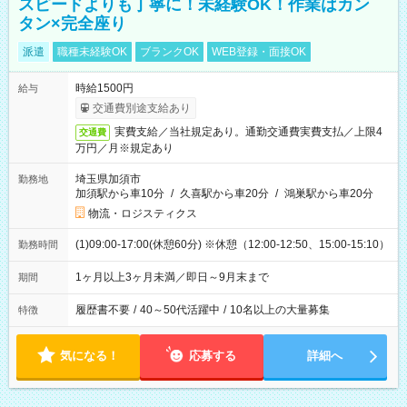
スピードよりも丁寧に！未経験OK！作業はカン
タン×完全座り
派遣
職種未経験OK
ブランクOK
WEB登録・面接OK
時給1500円
給与
交通費別途支給あり
実費支給／当社規定あり。通勤交通費実費支払／上限4
交通費
万円／月※規定あり
埼玉県加須市
勤務地
加須駅から車10分
/
久喜駅から車20分
/
鴻巣駅から車20分
物流・ロジスティクス
(1)09:00-17:00(休憩60分) ※休憩（12:00-12:50、15:00-15:10）
勤務時間
1ヶ月以上3ヶ月未満／即日～9月末まで
期間
履歴書不要
/
40～50代活躍中
/
10名以上の大量募集
特徴
気になる！
応募する
詳細へ