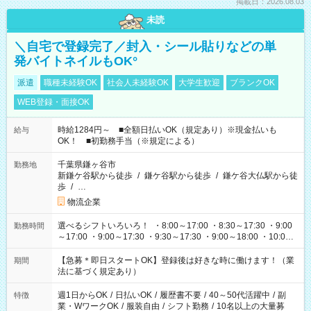
掲載日：2026.08.03
未読
＼自宅で登録完了／封入・シール貼りなどの単
発バイトネイルもOK°
派遣
職種未経験OK
社会人未経験OK
大学生歓迎
ブランクOK
WEB登録・面接OK
時給1284円～ ■全額日払いOK（規定あり）※現金払いも
給与
OK！ ■初勤務手当（※規定による）
千葉県鎌ヶ谷市
勤務地
新鎌ケ谷駅から徒歩
/
鎌ケ谷駅から徒歩
/
鎌ケ谷大仏駅から徒
歩
/
…
物流企業
選べるシフトいろいろ！ ・8:00～17:00 ・8:30～17:30 ・9:00
勤務時間
～17:00 ・9:00～17:30 ・9:30～17:30 ・9:00～18:00 ・10:00
～19:00 ・22:00～33:00 などなど ご都合に合わせてお仕事可能
です！
【急募＊即日スタートOK】登録後は好きな時に働けます！（業
期間
法に基づく規定あり）
週1日からOK
/
日払いOK
/
履歴書不要
/
40～50代活躍中
/
副
特徴
業・WワークOK
/
服装自由
/
シフト勤務
/
10名以上の大量募