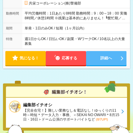
は本採用時と同じです。
共栄コーポレーション(株)警備部
平均労働時間：1日あたり8時間 勤務時間：9：00～18：00 実働
勤務時間
8時間／休憩1時間 ※残業は基本的にありません！ ┗繁忙期／多
忙期にお願いする場合あり ┗残業代は別途全額支給いたします！
平均労働時間：1日あたり8時間 勤務時間：9：00～18：00 実働
単発・1日のみOK / 短期（1ヶ月以内）
期間
8時間／休憩1時間 ※残業は基本的にありません！ ┗繁忙期／多
忙期にお願いする場合あり ┗残業代は別途全額支給いたします！
週1日からOK / 日払いOK / 副業・WワークOK / 10名以上の大量
特徴
募集
気になる！
応募する
詳細へ
編集部イチオシ
【完全在宅！】難しい業務なし＆電話なし！ゆっくりの11
時～時短＊データ入力・事務、＜SEKAI NO OWARI＊8月15
日・16日＞ドーム公演のサポートバイトなど
(8/7UP!)