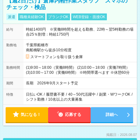
【週2日だけ】倉庫内軽作業スタッフ スマホの
チェック・検品
派遣
職種未経験OK
ブランクOK
WEB登録・面接OK
時給1400円 ※実働8時間を超える勤務、22時～翌5時勤務の場
給与
合25％割増：時給1750円
千葉県船橋市
勤務地
南船橋駅から徒歩10分程度
スマートフォンを取り扱う倉庫
(1)9:00～18:00（実働8時間） (2)10:00～18:00（実働7時間）
勤務時間
(3)10:00～17:00（実働6時間） ※時間帯選べます ※休憩60分
長期 2026年9月スタート予定
期間
日払いOK
/
履歴書不要
/
40～50代活躍中
/
副業・WワークOK
/
特徴
シフト勤務
/
10名以上の大量募集
気になる！
応募する
詳細へ
掲載日：2026.08.07