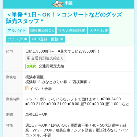
未読
＜単発＊1日～OK！＞コンサートなどのグッズ
販売スタッフ＊
アルバイト
職種未経験OK
社会人未経験OK
大学生歓迎
ブランクOK
WEB登録・面接OK
日給1万5000円～ ■最大で日給2万8500円！
給与
交通費別途支給あり
交通費規定支給
交通費
横浜市西区
勤務地
横浜駅
/
みなとみらい駅
/
西横浜駅
/
…
イベント会場
＜シフト例＞ いろいろなシフトで働けます！ ■7:00-24:00
勤務時間
■8:00-21:00 ■9:00-21:00 ■18:00-翌7:00 ■20:30-翌11:00 など
単発1日～OK!
期間
週1日からOK
/
日払いOK
/
履歴書不要
/
40～50代活躍中
/
副
特徴
業・WワークOK
/
服装自由
/
シフト勤務
/
電話対応なし
/
パソ
コンスキル不要