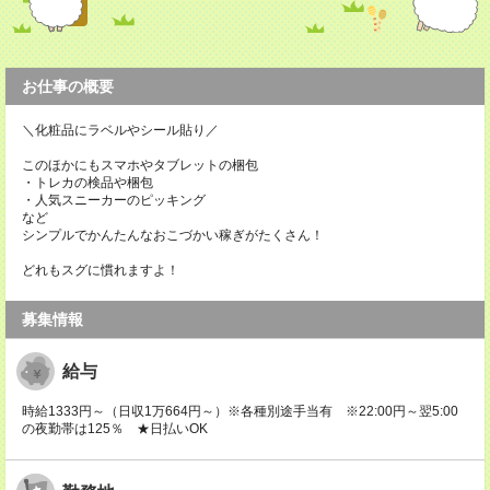
お仕事の概要
＼化粧品にラベルやシール貼り／
このほかにもスマホやタブレットの梱包
・トレカの検品や梱包
・人気スニーカーのピッキング
など
シンプルでかんたんなおこづかい稼ぎがたくさん！
どれもスグに慣れますよ！
募集情報
給与
時給1333円～（日収1万664円～）※各種別途手当有 ※22:00円～翌5:00
の夜勤帯は125％ ★日払いOK