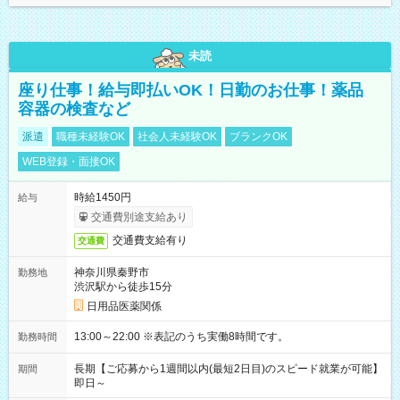
未読
座り仕事！給与即払いOK！日勤のお仕事！薬品
容器の検査など
派遣
職種未経験OK
社会人未経験OK
ブランクOK
WEB登録・面接OK
時給1450円
給与
交通費別途支給あり
交通費支給有り
交通費
神奈川県秦野市
勤務地
渋沢駅から徒歩15分
日用品医薬関係
13:00～22:00 ※表記のうち実働8時間です。
勤務時間
長期【ご応募から1週間以内(最短2日目)のスピード就業が可能】
期間
即日～