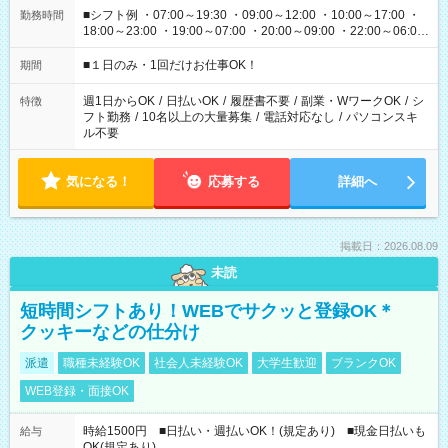
■シフト例 ・07:00～19:30 ・09:00～12:00 ・10:00～17:00 ・
勤務時間
18:00～23:00 ・19:00～07:00 ・20:00～09:00 ・22:00～06:00
etc ★最短で3時間で5,120円のお仕事から 15時間で2万円近く稼
げるお仕事も！ ご希望のお時間に合わせてご紹介！ ※シフトは
■１日のみ・1回だけお仕事OK！
期間
現場によって異なります。 ※勿論、休憩時間はあるのでご安心
ください！
週1日からOK
/
日払いOK
/
履歴書不要
/
副業・WワークOK
/
シ
特徴
フト勤務
/
10名以上の大量募集
/
電話対応なし
/
パソコンスキ
ル不要
気になる！
応募する
詳細へ
掲載日：2026.08.09
未読
短時間シフトあり！WEBでサクッと登録OK＊
クッキーなどの仕分け
派遣
職種未経験OK
社会人未経験OK
大学生歓迎
ブランクOK
WEB登録・面接OK
時給1500円 ■日払い・週払いOK！(規定あり) ■現金日払いも
給与
OK(規定あり)