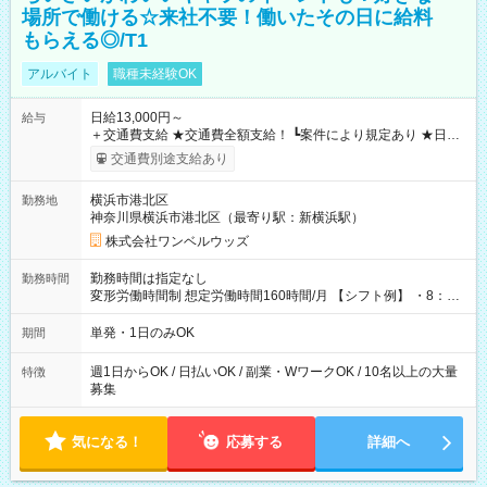
場所で働ける☆来社不要！働いたその日に給料
もらえる◎/T1
アルバイト
職種未経験OK
日給13,000円～
給与
＋交通費支給 ★交通費全額支給！ ┗案件により規定あり ★日払
いOK！（規定あり） ┗働いたその日に現金GET♪ お仕事後はコ
交通費別途支給あり
ンビニATMから 日払い分を引き落とせます！ 【試用期間】試
用期間なし
横浜市港北区
勤務地
神奈川県横浜市港北区（最寄り駅：新横浜駅）
株式会社ワンベルウッズ
勤務時間は指定なし
勤務時間
変形労働時間制 想定労働時間160時間/月 【シフト例】 ・8：00
～21：00
単発・1日のみOK
期間
週1日からOK / 日払いOK / 副業・WワークOK / 10名以上の大量
特徴
募集
気になる！
応募する
詳細へ