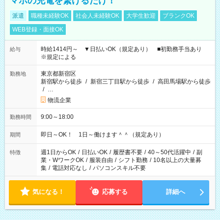
マホの充電を繋げるだけ！
派遣
職種未経験OK
社会人未経験OK
大学生歓迎
ブランクOK
WEB登録・面接OK
時給1414円～ ▼日払いOK（規定あり） ■初勤務手当あり
給与
※規定による
東京都新宿区
勤務地
新宿駅から徒歩
/
新宿三丁目駅から徒歩
/
高田馬場駅から徒歩
/
…
物流企業
9:00～18:00
勤務時間
即日～OK！ 1日～働けます＾＾（規定あり）
期間
週1日からOK
/
日払いOK
/
履歴書不要
/
40～50代活躍中
/
副
特徴
業・WワークOK
/
服装自由
/
シフト勤務
/
10名以上の大量募
集
/
電話対応なし
/
パソコンスキル不要
気になる！
応募する
詳細へ