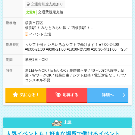
交通費別途支給あり
交通費規定支給
交通費
横浜市西区
勤務地
横浜駅
/
みなとみらい駅
/
西横浜駅
/
…
イベント会場
＜シフト例＞ いろいろなシフトで働けます！ ■7:00-24:00
勤務時間
■8:00-21:00 ■9:00-21:00 ■18:00-翌7:00 ■20:30-翌11:00 など
単発1日～OK!
期間
週1日からOK
/
日払いOK
/
履歴書不要
/
40～50代活躍中
/
副
特徴
業・WワークOK
/
服装自由
/
シフト勤務
/
電話対応なし
/
パソ
コンスキル不要
気になる！
応募する
詳細へ
未読
人気イベントも！好きな場所で働けるイベント