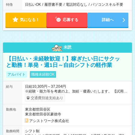
日払いOK
/
履歴書不要
/
電話対応なし
/
パソコンスキル不要
特徴
気になる！
応募する
詳細へ
未読
【日払い・未経験歓迎！】稼ぎたい日にサクッ
と勤務！単発・週1日～自由シフトの軽作業
アルバイト
職種未経験OK
日給10,305円～37,204円
給与
※経験・能力等を考慮の上、加給・優遇いたします。 【試用期
間】試用期間なし
交通費別途支給あり
東京都世田谷区
勤務地
東京都世田谷区豪徳寺
アシストワーク株式会社
シフト制
勤務時間