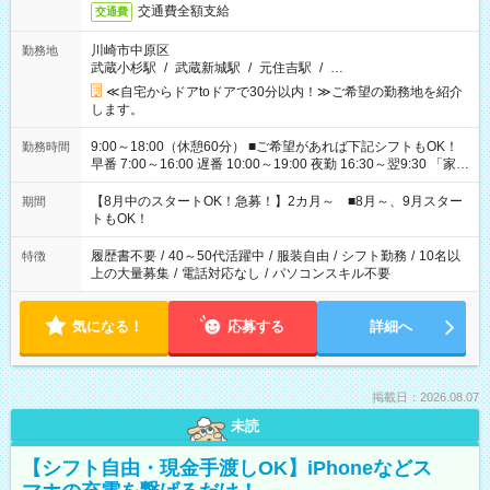
交通費全額支給
交通費
川崎市中原区
勤務地
武蔵小杉駅
/
武蔵新城駅
/
元住吉駅
/
…
≪自宅からドアtoドアで30分以内！≫ご希望の勤務地を紹介
します。
9:00～18:00（休憩60分） ■ご希望があれば下記シフトもOK！
勤務時間
早番 7:00～16:00 遅番 10:00～19:00 夜勤 16:30～翌9:30 「家族
と休みを合わせたい」 「余裕を持って夕飯の準備がしたい」
「できれば残業はしたくない」 など、ご希望を教えてください
【8月中のスタートOK！急募！】2カ月～ ■8月～、9月スター
期間
ね。 ※Wワーク希望の方へ 今ご覧のお仕事で希望する勤務時間
トもOK！
と、もう1つのお仕事の勤務時間。 合計で週40時間を超える場
合は応募できません。
履歴書不要
/
40～50代活躍中
/
服装自由
/
シフト勤務
/
10名以
特徴
上の大量募集
/
電話対応なし
/
パソコンスキル不要
気になる！
応募する
詳細へ
掲載日：2026.08.07
未読
【シフト自由・現金手渡しOK】iPhoneなどス