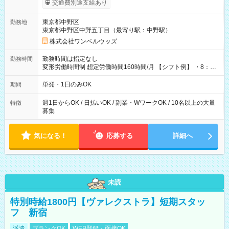
交通費別途支給あり
ンビニATMから 日払い分を引き落とせます！ 【試用期間】試
用期間なし
東京都中野区
勤務地
東京都中野区中野五丁目（最寄り駅：中野駅）
株式会社ワンベルウッズ
勤務時間は指定なし
勤務時間
変形労働時間制 想定労働時間160時間/月 【シフト例】 ・8：00
～21：00
単発・1日のみOK
期間
週1日からOK / 日払いOK / 副業・WワークOK / 10名以上の大量
特徴
募集
気になる！
応募する
詳細へ
未読
特別時給1800円【ヴァレクストラ】短期スタッ
フ 新宿
派遣
ブランクOK
WEB登録・面接OK