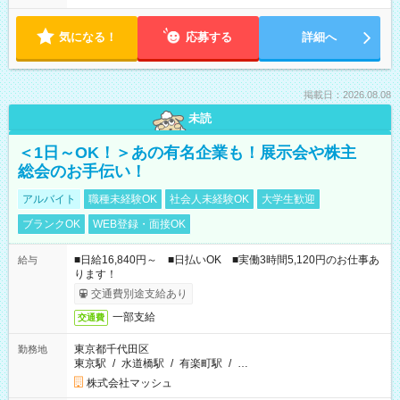
気になる！
応募する
詳細へ
掲載日：2026.08.08
未読
＜1日～OK！＞あの有名企業も！展示会や株主
総会のお手伝い！
アルバイト
職種未経験OK
社会人未経験OK
大学生歓迎
ブランクOK
WEB登録・面接OK
■日給16,840円～ ■日払いOK ■実働3時間5,120円のお仕事あ
給与
ります！
交通費別途支給あり
一部支給
交通費
東京都千代田区
勤務地
東京駅
/
水道橋駅
/
有楽町駅
/
…
株式会社マッシュ