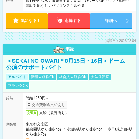
週1日からOK
/
履歴書不要
/
副業・WワークOK
/
シフト勤務
/
特徴
電話対応なし
/
パソコンスキル不要
気になる！
応募する
詳細へ
掲載日：2026.08.04
未読
＜SEKAI NO OWARI＊8月15日・16日＞ドーム
公演のサポートバイト
アルバイト
職種未経験OK
社会人未経験OK
大学生歓迎
ブランクOK
時給1250円～
給与
交通費別途支給あり
支給（規定有り）
交通費
東京都文京区
勤務地
後楽園駅から徒歩5分
/
水道橋駅から徒歩5分
/
春日(東京都)駅
から徒歩7分