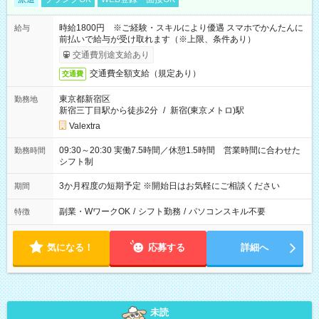
時給1800円 ※ご経験・スキルにより優遇 スマホでかんたんに
給与
前払いで給与が受け取れます（※上限、条件あり）
交通費別途支給あり
交通費全額支給（規定あり）
交通費
東京都新宿区
勤務地
新宿三丁目駅から徒歩2分
/
新宿(東京メトロ)駅
Valextra
09:30～20:30 実働7.5時間／休憩1.5時間 営業時間に合わせた
勤務時間
シフト制
3か月程度の短期予定 ※開始日はお気軽にご相談ください
期間
副業・WワークOK
/
シフト勤務
/
パソコンスキル不要
特徴
気になる！
応募する
詳細へ
未読