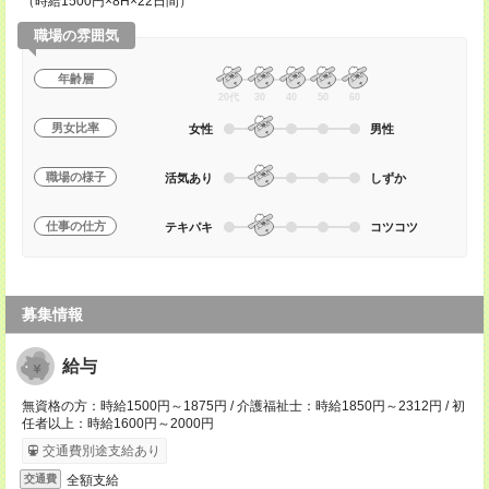
（時給1500円×8H×22日間）
職場の雰囲気
年齢層
20代
30
40
50
60
男女比率
女性
男性
職場の様子
活気あり
しずか
仕事の仕方
テキパキ
コツコツ
募集情報
給与
無資格の方：時給1500円～1875円 / 介護福祉士：時給1850円～2312円 / 初
任者以上：時給1600円～2000円
交通費別途支給あり
全額支給
交通費