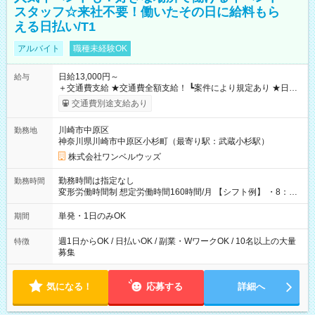
スタッフ☆来社不要！働いたその日に給料もら
える日払い/T1
アルバイト
職種未経験OK
日給13,000円～
給与
＋交通費支給 ★交通費全額支給！ ┗案件により規定あり ★日払
いOK！（規定あり） ┗働いたその日に現金GET♪ お仕事後はコ
交通費別途支給あり
ンビニATMから 日払い分を引き落とせます！ 【試用期間】試
用期間なし
川崎市中原区
勤務地
神奈川県川崎市中原区小杉町（最寄り駅：武蔵小杉駅）
株式会社ワンベルウッズ
勤務時間は指定なし
勤務時間
変形労働時間制 想定労働時間160時間/月 【シフト例】 ・8：00
～21：00
単発・1日のみOK
期間
週1日からOK / 日払いOK / 副業・WワークOK / 10名以上の大量
特徴
募集
気になる！
応募する
詳細へ