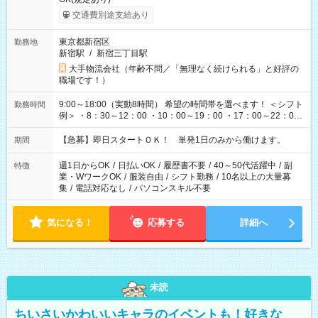
交通費別途支給あり
東京都新宿区
勤務地
新宿駅
/
新宿三丁目駅
大手物流会社（年齢不問／「無理なく続けられる」と好評の
職場です！）
9:00～18:00（実動8時間） 希望の時間帯を選べます！ ＜シフト
勤務時間
例＞ ・8：30～12：00 ・10：00～19：00 ・17：00～22：00
・13：00～22：00 ・22：00～翌6：00 など
【急募】即日スタートＯＫ！ 単発1日のみから働けます。
期間
週1日からOK
/
日払いOK
/
履歴書不要
/
40～50代活躍中
/
副
特徴
業・WワークOK
/
服装自由
/
シフト勤務
/
10名以上の大量募
集
/
電話対応なし
/
パソコンスキル不要
気になる！
応募する
詳細へ
未読
ちいさいかわいいキャラのイベントも！好きな