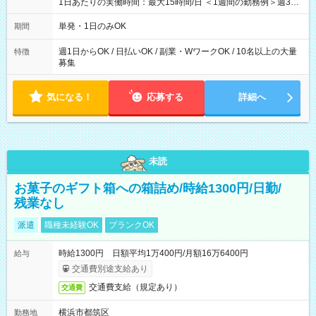
1日あたりの実働時間：最大15時間/日 ＜1週間の勤務例＞週3回
勤務 勤務：月・水・金 休み：火・木・土・日 好きな時にお仕事
可能です！ ※1日あたりの最大実働時間は日勤、夜勤共に勤務し
単発・1日のみOK
期間
た時間になります。
週1日からOK / 日払いOK / 副業・WワークOK / 10名以上の大量
特徴
募集
気になる！
応募する
詳細へ
未読
お菓子のギフト箱への箱詰め/時給1300円/日勤/
残業なし
派遣
職種未経験OK
ブランクOK
時給1300円 日額平均1万400円/月額16万6400円
給与
交通費別途支給あり
交通費支給（規定あり）
交通費
横浜市都筑区
勤務地