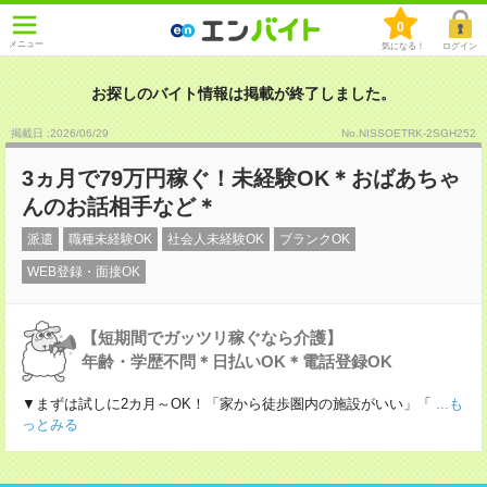
0
メニュー
気になる！
ログイン
お探しのバイト情報は掲載が終了しました。
掲載日 :2026
/
06
/
29
No.NISSOETRK-2SGH252
3ヵ月で79万円稼ぐ！未経験OK＊おばあちゃ
んのお話相手など＊
派遣
職種未経験OK
社会人未経験OK
ブランクOK
WEB登録・面接OK
【短期間でガッツリ稼ぐなら介護】
年齢・学歴不問＊日払いOK＊電話登録OK
▼まずは試しに2カ月～OK！「家から徒歩圏内の施設がいい」「
...も
っとみる