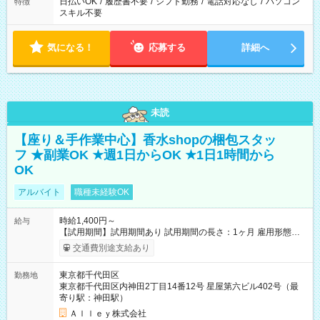
日払いOK
/
履歴書不要
/
シフト勤務
/
電話対応なし
/
パソコン
特徴
スキル不要
気になる！
応募する
詳細へ
未読
【座り＆手作業中心】香水shopの梱包スタッ
フ ★副業OK ★週1日からOK ★1日1時間から
OK
アルバイト
職種未経験OK
時給1,400円～
給与
【試用期間】試用期間あり 試用期間の長さ：1ヶ月 雇用形態、
給与は本採用時と同じです。
交通費別途支給あり
東京都千代田区
勤務地
東京都千代田区内神田2丁目14番12号 星屋第六ビル402号（最
寄り駅：神田駅）
Ａｌｌｅｙ株式会社