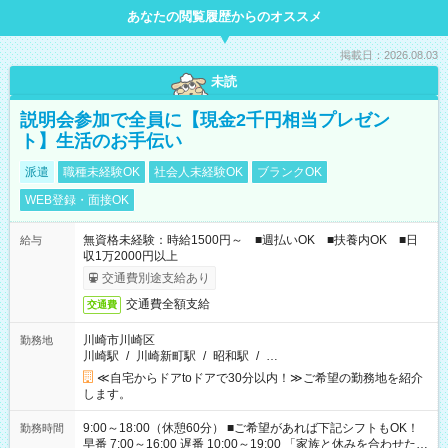
あなたの閲覧履歴からのオススメ
掲載日：2026.08.03
未読
説明会参加で全員に【現金2千円相当プレゼン
ト】生活のお手伝い
派遣
職種未経験OK
社会人未経験OK
ブランクOK
WEB登録・面接OK
無資格未経験：時給1500円～ ■週払いOK ■扶養内OK ■日
給与
収1万2000円以上
交通費別途支給あり
交通費全額支給
交通費
川崎市川崎区
勤務地
川崎駅
/
川崎新町駅
/
昭和駅
/
…
≪自宅からドアtoドアで30分以内！≫ご希望の勤務地を紹介
します。
9:00～18:00（休憩60分） ■ご希望があれば下記シフトもOK！
勤務時間
早番 7:00～16:00 遅番 10:00～19:00 「家族と休みを合わせた