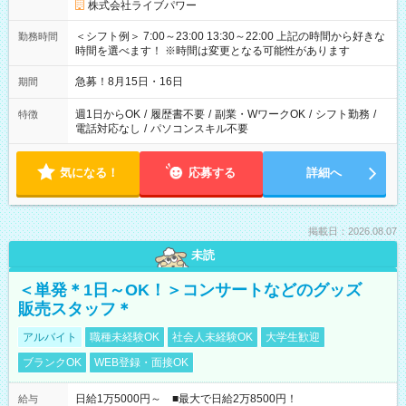
株式会社ライブパワー
＜シフト例＞ 7:00～23:00 13:30～22:00 上記の時間から好きな
勤務時間
時間を選べます！ ※時間は変更となる可能性があります
急募！8月15日・16日
期間
週1日からOK
/
履歴書不要
/
副業・WワークOK
/
シフト勤務
/
特徴
電話対応なし
/
パソコンスキル不要
気になる！
応募する
詳細へ
掲載日：2026.08.07
未読
＜単発＊1日～OK！＞コンサートなどのグッズ
販売スタッフ＊
アルバイト
職種未経験OK
社会人未経験OK
大学生歓迎
ブランクOK
WEB登録・面接OK
日給1万5000円～ ■最大で日給2万8500円！
給与