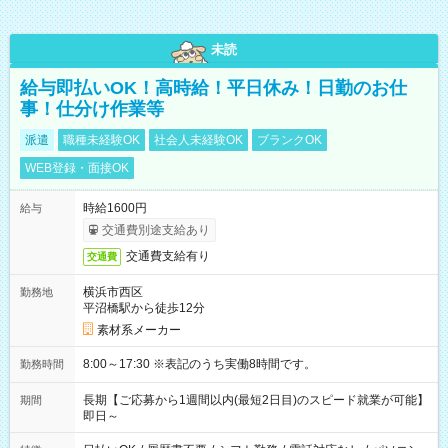
未読
給与即払いOK！高時給！平日休み！日勤のお仕
事！仕分け作業等
派遣
職種未経験OK
社会人未経験OK
ブランクOK
WEB登録・面接OK
時給1600円
給与
交通費別途支給あり
交通費支給有り
交通費
横浜市西区
勤務地
平沼橋駅から徒歩12分
素材系メーカー
8:00～17:30 ※表記のうち実働8時間です。
勤務時間
長期【ご応募から1週間以内(最短2日目)のスピード就業が可能】
期間
即日～