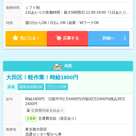
シフト制
勤務時間
1日あたりの実働時間：最大5時間/日 11:00-19:00 └1日あたりの
実働時間：1-5時間 └上記の時間帯内であれば、いつでも勤務可
能！ └平日・土曜日の中で、お好きな曜日でご勤務いただけま
週1日からOK / 日払いOK / 副業・WワークOK
特徴
す！ 【シフト例】 ・11:00～14:00 ・16:30～19:00 ・13:00～
18:00 などのように、自由な働き方が可能なお仕事です！
気になる！
応募する
詳細へ
未読
大田区！軽作業！時給1800円
派遣
職種未経験OK
ブランクOK
時給1800円 日額平均1万4400円/月額30万2400円/残込39万
給与
2400円
交通費別途支給あり
交通費支給（規定あり）
交通費
東京都大田区
勤務地
流通センター駅から車