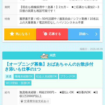
い」 「余裕を持って夕飯の準備がしたい」 「できれば残業はし
たくない」 など、ご希望を教えてくださいね。 ※Wワーク希望
【現在も積極採用中！急募！】2カ月～ ■ご応募から最短2～3
期間
の方へ 今ご覧のお仕事で希望する勤務時間と、もう1つのお仕事
日後の就業も相談可能です！
の勤務時間。 合計で週40時間を超える場合は応募できません。
履歴書不要
/
40～50代活躍中
/
服装自由
/
シフト勤務
/
10名以
特徴
上の大量募集
/
電話対応なし
/
パソコンスキル不要
気になる！
応募する
詳細へ
掲載日：2026.08.09
未読
【オープニング募集】おばあちゃんのお散歩付
き添いも仕事の1つ
派遣
職種未経験OK
社会人未経験OK
ブランクOK
WEB登録・面接OK
無資格未経験：時給1500円～ ■週払いOK ■扶養内OK ■日
給与
収1万2000円以上
交通費別途支給あり