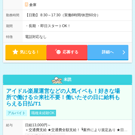
倉庫
【日勤】 8:30～17:30（実働8時間/休憩60分）
勤務時間
・長期 ・即日スタートOK！
期間
電話対応なし
特徴
気になる！
応募する
詳細へ
未読
アイドル楽屋運営などの人気イベも！好きな場
所で働ける☆来社不要！働いたその日に給料も
らえる日払/T1
アルバイト
職種未経験OK
日給13,000円～
給与
＋交通費支給 ★交通費全額支給！ ┗案件により規定あり ★日払
いOK！（規定あり） ┗働いたその日に現金GET♪ お仕事後はコ