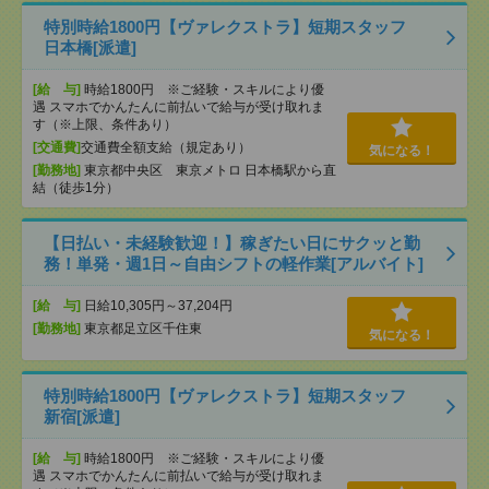
特別時給1800円【ヴァレクストラ】短期スタッフ
日本橋[派遣]
[給 与]
時給1800円 ※ご経験・スキルにより優
遇 スマホでかんたんに前払いで給与が受け取れま
す（※上限、条件あり）
[交通費]
交通費全額支給（規定あり）
気になる！
[勤務地]
東京都中央区 東京メトロ 日本橋駅から直
結（徒歩1分）
【日払い・未経験歓迎！】稼ぎたい日にサクッと勤
務！単発・週1日～自由シフトの軽作業[アルバイト]
[給 与]
日給10,305円～37,204円
[勤務地]
東京都足立区千住東
気になる！
特別時給1800円【ヴァレクストラ】短期スタッフ
新宿[派遣]
[給 与]
時給1800円 ※ご経験・スキルにより優
遇 スマホでかんたんに前払いで給与が受け取れま