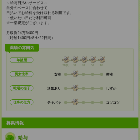
～給与日払いサービス～
自分のペースに合わせて
日払いでお給料を受け取れる制度です。
・使いたい日だけ利用可能
※一部規定がございます。
月収例24万6400円
（時給1400円×8H×22日間）
職場の雰囲気
年齢層
20代
30
40
50
60
男女比率
女性
男性
職場の様子
活気あり
しずか
仕事の仕方
テキパキ
コツコツ
募集情報
給与