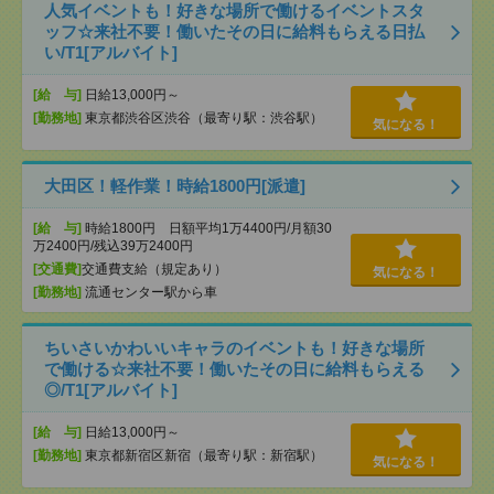
人気イベントも！好きな場所で働けるイベントスタ
ッフ☆来社不要！働いたその日に給料もらえる日払
い/T1[アルバイト]
[給 与]
日給13,000円～
[勤務地]
東京都渋谷区渋谷（最寄り駅：渋谷駅）
気になる！
大田区！軽作業！時給1800円[派遣]
[給 与]
時給1800円 日額平均1万4400円/月額30
万2400円/残込39万2400円
[交通費]
交通費支給（規定あり）
気になる！
[勤務地]
流通センター駅から車
ちいさいかわいいキャラのイベントも！好きな場所
で働ける☆来社不要！働いたその日に給料もらえる
◎/T1[アルバイト]
[給 与]
日給13,000円～
[勤務地]
東京都新宿区新宿（最寄り駅：新宿駅）
気になる！