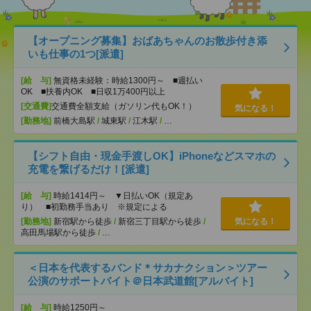
【オープニング募集】おばあちゃんのお散歩付き添
いも仕事の1つ[派遣]
[給 与]
無資格未経験：時給1300円～ ■週払い
OK ■扶養内OK ■日収1万400円以上
[交通費]
交通費全額支給（ガソリン代もOK！）
気になる！
[勤務地]
前橋大島駅
/
城東駅
/
江木駅
/
…
【シフト自由・現金手渡しOK】iPhoneなどスマホの
充電を繋げるだけ！[派遣]
[給 与]
時給1414円～ ▼日払いOK（規定あ
り） ■初勤務手当あり ※規定による
[勤務地]
新宿駅から徒歩
/
新宿三丁目駅から徒歩
/
気になる！
高田馬場駅から徒歩
/
…
＜日本を代表するバンド＊サカナクション＞ツアー
公演のサポートバイト＠日本武道館[アルバイト]
[給 与]
時給1250円～