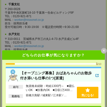
千葉支社
〒260-0028
千葉市中央区新町18-10 千葉第一生命ビルディング6F
TEL：0120-921-871
MAIL：
worker@nissonet.co.jp
担当：採用担当者
受付可能日時：9:30-19:00 ※電話受付時間⇒9:30-21:00
水戸支社
〒310-0011 茨城県水戸市三の丸1-4-73 水戸京成ビル4F
TEL：0120-921-871
MAIL：
worker@nissonet.co.jp
×
担当：採用担当者
受付可能日時：9:30-19:00 ※電話受付時間⇒9:30-21:00
どちらのお仕事が気になりますか？
宇都宮支社
1
/10
〒320-0811 栃木県宇都宮市大通り1-2-11 フコク生命ビル4F
TEL：0120-921-871
MAIL：
worker@nissonet.co.jp
【オープニング募集】おばあちゃんのお散歩
担当：採用担当者
付き添いも仕事の1つ[派遣]
受付可能日時：9:30-19:00 ※電話受付時間⇒9:30-21:00
無資格未経験：時給1300円～ ■週払
高崎支社
給与
いOK ■扶養内OK ■日収1万400円
埼玉県さいたま市大宮区仲町2-23-2 大宮仲町センタービル3F（さいたま
以上
支社内）
前橋大島駅 / 城東駅 / 江木駅 / …
気になる!
勤務地
TEL：0120-921-871
MAIL：
worker@nissonet.co.jp
担当：採用担当者