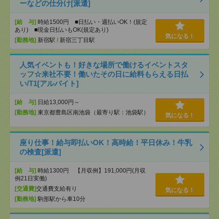
ーなどの仕分け[派遣]
[給 与]
時給1500円 ■日払い・週払いOK！(規定
あり) ■現金日払いもOK(規定あり)
気になる！
[勤務地]
新宿駅
/
新宿三丁目駅
人気イベントも！好きな場所で働けるイベントスタ
ッフ☆来社不要！働いたその日に給料もらえる日払
い/T1[アルバイト]
[給 与]
日給13,000円～
[勤務地]
東京都豊島区南池袋（最寄り駅：池袋駅）
気になる！
座り仕事！給与即払いOK！高時給！平日休み！牛乳
の検査[派遣]
[給 与]
時給1300円 【月収例】191,000円(月収
例21日実働)
[交通費]
交通費支給有り
気になる！
[勤務地]
駒形駅から車10分