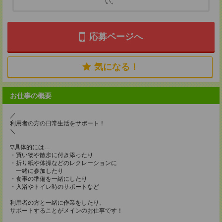
い。
応募ページへ
気になる！
お仕事の概要
／
利用者の方の日常生活をサポート！
＼
▽具体的には…
・買い物や散歩に付き添ったり
・折り紙や体操などのレクレーションに
一緒に参加したり
・食事の準備を一緒にしたり
・入浴やトイレ時のサポートなど
利用者の方と一緒に作業をしたり、
サポートすることがメインのお仕事です！