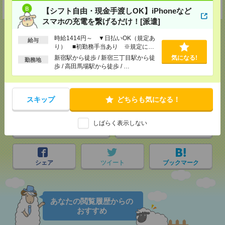
受付可能日時：9:30-19:00 ※電話受付時間⇒9:30-21:00
【シフト自由・現金手渡しOK】iPhoneなど
スマホの充電を繋げるだけ！[派遣]
時給1414円～ ▼日払いOK（規定あ
給与
り） ■初勤務手当あり ※規定によ
る
新宿駅から徒歩 / 新宿三丁目駅から徒
気になる!
応募ページへ
勤務地
歩 / 高田馬場駅から徒歩 / …
気になる！
スキップ
どちらも気になる！
しばらく表示しない
メール
LINE
で送る
で送る
シェア
ツイート
ブックマーク
あなたの閲覧履歴からの
おすすめ