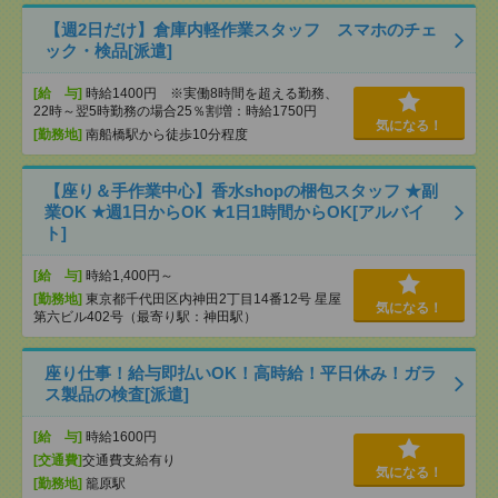
【週2日だけ】倉庫内軽作業スタッフ スマホのチェ
ック・検品[派遣]
[給 与]
時給1400円 ※実働8時間を超える勤務、
22時～翌5時勤務の場合25％割増：時給1750円
気になる！
[勤務地]
南船橋駅から徒歩10分程度
【座り＆手作業中心】香水shopの梱包スタッフ ★副
業OK ★週1日からOK ★1日1時間からOK[アルバイ
ト]
[給 与]
時給1,400円～
[勤務地]
東京都千代田区内神田2丁目14番12号 星屋
気になる！
第六ビル402号（最寄り駅：神田駅）
座り仕事！給与即払いOK！高時給！平日休み！ガラ
ス製品の検査[派遣]
[給 与]
時給1600円
[交通費]
交通費支給有り
気になる！
[勤務地]
籠原駅