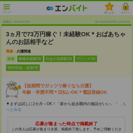
0
メニュー
気になる！
ログイン
掲載日 :2026
/
07
/
29
No.NISSOETRK-2SG426
3ヵ月で73万円稼ぐ！未経験OK＊おばあちゃ
んのお話相手など
職種：
介護関連
派遣
職種未経験OK
社会人未経験OK
ブランクOK
WEB登録・面接OK
【短期間でガッツリ稼ぐなら介護】
年齢・学歴不問＊日払いOK＊電話登録OK
▼まずは試しに2カ月～OK！「家から徒歩圏内の施設がいい」「
...も
っとみる
応募が集まった時点で掲載終了
この求人は応募が集まり次第、掲載終了致します。予めご理解くださ