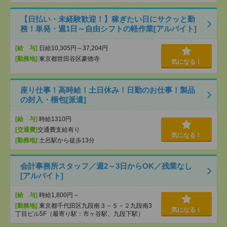
【日払い・未経験歓迎！】稼ぎたい日にサクッと勤
務！単発・週1日～自由シフトの軽作業[アルバイト]
[給 与]
日給10,305円～37,204円
[勤務地]
東京都世田谷区豪徳寺
気になる！
座り仕事！高時給！土日休み！日勤のお仕事！製品
の封入・梱包[派遣]
[給 与]
時給1310円
[交通費]
交通費支給有り
気になる！
[勤務地]
土呂駅から徒歩13分
会計事務所スタッフ／週2～3日からOK／残業なし
[アルバイト]
[給 与]
時給1,800円～
[勤務地]
東京都千代田区九段南３－５－２九段南3
気になる！
丁目ビル5F（最寄り駅：市ヶ谷駅、九段下駅）