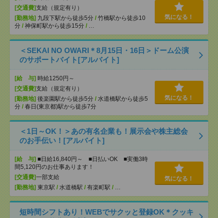
[交通費]
支給（規定有り）
気になる！
[勤務地]
九段下駅から徒歩5分
/
竹橋駅から徒歩10
分
/
神保町駅から徒歩15分
/
…
＜SEKAI NO OWARI＊8月15日・16日＞ドーム公演
のサポートバイト[アルバイト]
[給 与]
時給1250円～
[交通費]
支給（規定有り）
気になる！
[勤務地]
後楽園駅から徒歩5分
/
水道橋駅から徒歩5
分
/
春日(東京都)駅から徒歩7分
＜1日～OK！＞あの有名企業も！展示会や株主総会
のお手伝い！[アルバイト]
[給 与]
■日給16,840円～ ■日払いOK ■実働3時
間5,120円のお仕事あります！
[交通費]
一部支給
気になる！
[勤務地]
東京駅
/
水道橋駅
/
有楽町駅
/
…
短時間シフトあり！WEBでサクッと登録OK＊クッキ