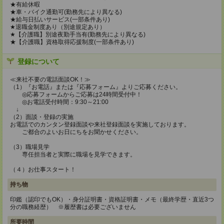
★有給休暇
★車・バイク通勤可(勤務先により異なる)
★給与日払いサービス(一部条件あり)
★退職金制度あり（別途規定あり）
★【介護職】別途夜勤手当有(勤務先により異なる)
★【介護職】資格取得応援制度(一部条件あり)
登録について
≪来社不要の電話面談OK！≫
（1）『お電話』または『応募フォーム』よりご応募ください。
◎応募フォームからご応募は24時間受付中！
◎お電話受付時間：9:30～21:00
↓
（2）面談・登録の実施
お電話でのカンタン登録面談や来社登録面談を実施しております。
ご都合のよいお日にちをお聞かせください。
（3）職場見学
専任担当者と実際に職場を見学できます。
（４）お仕事スタート！
持ち物
印鑑（認印でもOK）・身分証明書・資格証明書・メモ（最終学歴・直近3つ
分の職務経歴） ※履歴書は必要ございません
所要時間