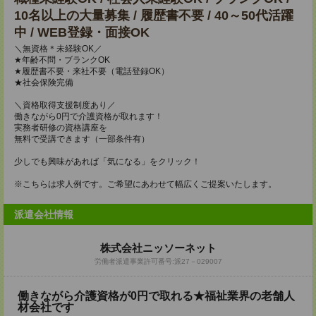
10名以上の大量募集 / 履歴書不要 / 40～50代活躍
中 / WEB登録・面接OK
＼無資格＊未経験OK／
★年齢不問・ブランクOK
★履歴書不要・来社不要（電話登録OK）
★社会保険完備
＼資格取得支援制度あり／
働きながら0円で介護資格が取れます！
実務者研修の資格講座を
無料で受講できます（一部条件有）
少しでも興味があれば「気になる」をクリック！
※こちらは求人例です。ご希望にあわせて幅広くご提案いたします。
派遣会社情報
株式会社ニッソーネット
労働者派遣事業許可番号:派27－029007
働きながら介護資格が0円で取れる★福祉業界の老舗人
材会社です