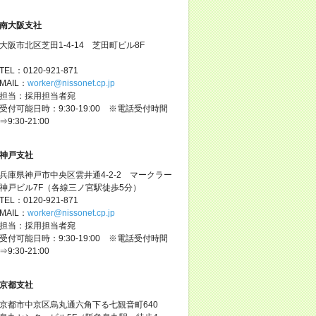
南大阪支社
大阪市北区芝田1-4-14 芝田町ビル8F
TEL：0120-921-871
MAIL：
worker@nissonet.cp.jp
担当：採用担当者宛
受付可能日時：9:30-19:00 ※電話受付時間
⇒9:30-21:00
神戸支社
兵庫県神戸市中央区雲井通4-2-2 マークラー
神戸ビル7F（各線三ノ宮駅徒歩5分）
TEL：0120-921-871
MAIL：
worker@nissonet.cp.jp
担当：採用担当者宛
受付可能日時：9:30-19:00 ※電話受付時間
⇒9:30-21:00
京都支社
京都市中京区烏丸通六角下る七観音町640