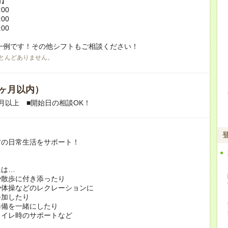
例】
:00
:00
:00
一例です！その他シフトもご相談ください！
とんどありません。
ヶ月以内）
月以上 ■開始日の相談OK！
方の日常生活をサポート！
には…
や散歩に付き添ったり
や体操などのレクレーションに
加したり
準備を一緒にしたり
トイレ時のサポートなど