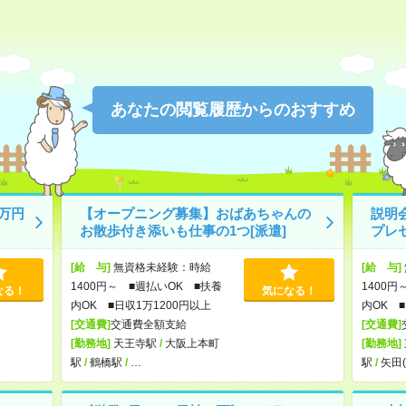
あなたの閲覧履歴からのおすすめ
万円
【オープニング募集】おばあちゃんの
説明
お散歩付き添いも仕事の1つ[派遣]
プレ
[給 与]
無資格未経験：時給
[給 与]
1400円～ ■週払いOK ■扶養
1400円
なる！
気になる！
内OK ■日収1万1200円以上
内OK ■
[交通費]
交通費全額支給
[交通費]
[勤務地]
天王寺駅
/
大阪上本町
[勤務地]
駅
/
鶴橋駅
/
…
駅
/
矢田