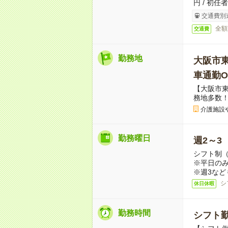
円 / 初任
交通費別
全額
交通費
勤務地
大阪市
車通勤O
【大阪市
務地多数
介護施設
勤務曜日
週2～3
シフト制
※平日のみ
※週3など
シ
休日休暇
勤務時間
シフト勤