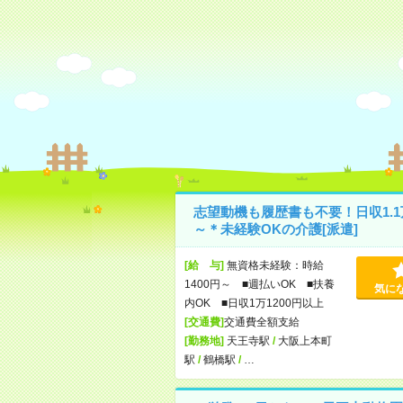
志望動機も履歴書も不要！日収1.1
～＊未経験OKの介護[派遣]
[給 与]
無資格未経験：時給
1400円～ ■週払いOK ■扶養
気に
内OK ■日収1万1200円以上
[交通費]
交通費全額支給
[勤務地]
天王寺駅
/
大阪上本町
駅
/
鶴橋駅
/
…