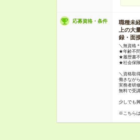
応募資格・条件
職種未経験
上の大量募
録・面接
＼無資格＊
★年齢不問
★履歴書不
★社会保
＼資格取
働きながら
実務者研
無料で受
少しでも
※こちら