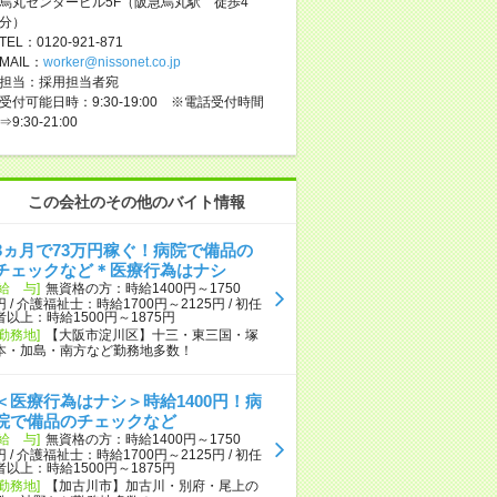
烏丸センタービル5F（阪急烏丸駅 徒歩4
分）
TEL：0120-921-871
MAIL：
worker@nissonet.co.jp
担当：採用担当者宛
受付可能日時：9:30-19:00 ※電話受付時間
⇒9:30-21:00
この会社のその他のバイト情報
3ヵ月で73万円稼ぐ！病院で備品の
チェックなど＊医療行為はナシ
[給 与]
無資格の方：時給1400円～1750
円 / 介護福祉士：時給1700円～2125円 / 初任
者以上：時給1500円～1875円
[勤務地]
【大阪市淀川区】十三・東三国・塚
本・加島・南方など勤務地多数！
＜医療行為はナシ＞時給1400円！病
院で備品のチェックなど
[給 与]
無資格の方：時給1400円～1750
円 / 介護福祉士：時給1700円～2125円 / 初任
者以上：時給1500円～1875円
[勤務地]
【加古川市】加古川・別府・尾上の