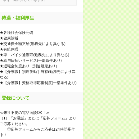
待遇・福利厚生
★各種社会保険完備
★健康診断
★交通費全額支給(勤務先により異なる)
★有給休暇
★車・バイク通勤可(勤務先により異なる)
★給与日払いサービス(一部条件あり)
★退職金制度あり（別途規定あり）
★【介護職】別途夜勤手当有(勤務先により異
なる)
★【介護職】資格取得応援制度(一部条件あり)
登録について
≪来社不要の電話面談OK！≫
（1）『お電話』または『応募フォーム』より
ご応募ください。
◎応募フォームからご応募は24時間受付
中！