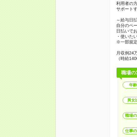
利用者の
サポート
～給与日
自分のペ
日払いで
・使いた
※一部規
月収例24万
（時給140
職場の
年齢
男女
職場の
仕事の