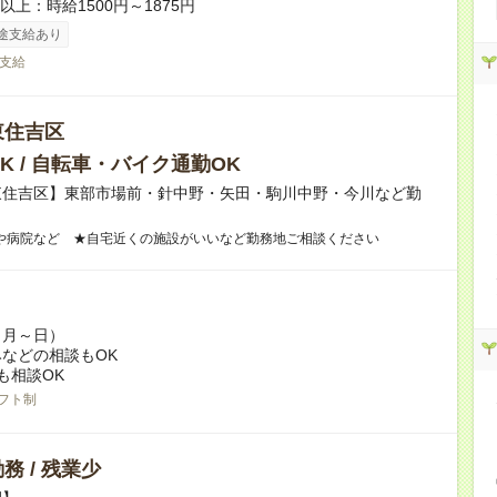
者以上：時給1500円～1875円
途支給あり
支給
東住吉区
K / 自転車・バイク通勤OK
東住吉区】東部市場前・針中野・矢田・駒川中野・今川など勤
！
や病院など ★自宅近くの施設がいいなど勤務地ご相談ください
（月～日）
などの相談もOK
も相談OK
フト制
務 / 残業少