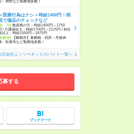
松・神野など勤務地多数！
＜医療行為はナシ＞時給1400円！病
院で備品のチェックなど
[給 与]
無資格の方：時給1400円～1750
円 / 介護福祉士：時給1700円～2125円 / 初任
者以上：時給1500円～1875円
[勤務地]
【舞鶴市】東舞鶴・四所・丹後神
崎・松尾寺など勤務地多数！
株式会社ニッソーネットのバイト一覧へ
応募する
ブックマーク