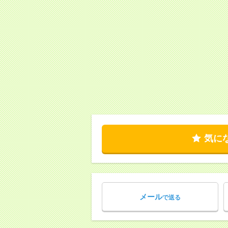
気に
メール
で送る