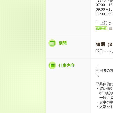
【シフト
07:00～16
09:00～18
17:00～09
※ 上記は
ほ
残業時間
期間
短期（3
即日～2ヶ
仕事内容
／
利用者の
＼
▽具体的
・買い物
・折り紙
一緒に参
・食事の
・入浴や