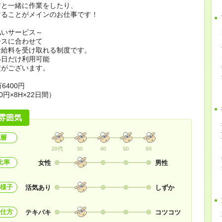
方と一緒に作業をしたり、
することがメインのお仕事です！
払いサービス～
ースに合わせて
お給料を受け取れる制度です。
い日だけ利用可能
定がございます。
6400円
0円×8H×22日間）
雰囲気
層
20代
30
40
50
60
比率
女性
男性
様子
活気あり
しずか
仕方
テキパキ
コツコツ