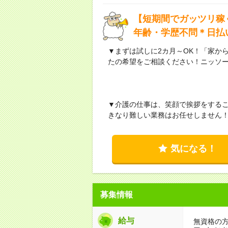
【短期間でガッツリ稼
年齢・学歴不問＊日払
▼まずは試しに2カ月～OK！「家か
たの希望をご相談ください！ニッソ
▼介護の仕事は、笑顔で挨拶をする
きなり難しい業務はお任せしません
気になる！
募集情報
給与
無資格の方：