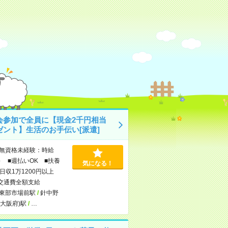
会参加で全員に【現金2千円相当
ゼント】生活のお手伝い[派遣]
無資格未経験：時給
～ ■週払いOK ■扶養
気になる！
日収1万1200円以上
交通費全額支給
東部市場前駅
/
針中野
(大阪府)駅
/
…