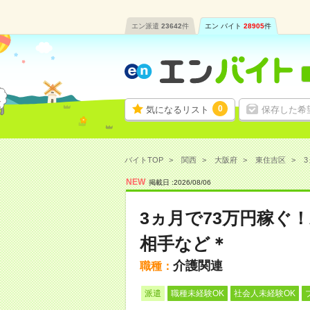
エン派遣
23642
件
エン バイト
28905
件
0
気になるリスト
保存した希
バイトTOP
関西
大阪府
東住吉区
3
NEW
掲載日 :
2026
/
08
/
06
3ヵ月で73万円稼ぐ
相手など＊
介護関連
職種：
派遣
職種未経験OK
社会人未経験OK