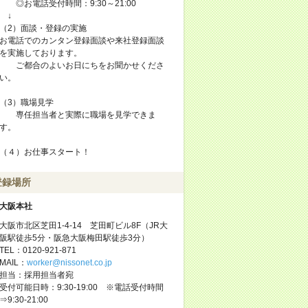
◎お電話受付時間：9:30～21:00
↓
（2）面談・登録の実施
お電話でのカンタン登録面談や来社登録面談
を実施しております。
ご都合のよいお日にちをお聞かせくださ
い。
（3）職場見学
専任担当者と実際に職場を見学できま
す。
（４）お仕事スタート！
登録場所
大阪本社
大阪市北区芝田1-4-14 芝田町ビル8F（JR大
阪駅徒歩5分・阪急大阪梅田駅徒歩3分）
TEL：0120-921-871
MAIL：
worker@nissonet.co.jp
担当：採用担当者宛
受付可能日時：9:30-19:00 ※電話受付時間
⇒9:30-21:00