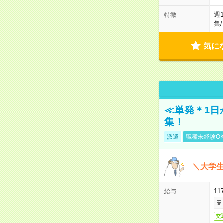
週
特徴
集
/
気に
≪単発＊1日
集！
派遣
職種未経験O
＼大学生
11
給与
交