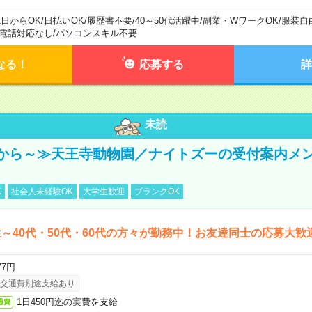
1日からOK
/
日払いOK
/
履歴書不要
/
40～50代活躍中
/
副業・WワークOK
/
服装自
電話対応なし
/
パソコンスキル不要
なる！
応募する
詳
未読
から～≫天王寺動物園／ナイトズーの受付案内メ
K
社会人未経験OK
大学生歓迎
ブランクOK
～40代・50代・60代の方々が勤務中！お友達同士の応募大歓
77円
交通費別途支給あり
1日450円迄の実費を支給
通費