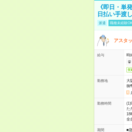
《即日・単発
日払い手渡
派遣
職種未経験O
アスタッ
時給
給与
交
大
勤務地
御
(1
勤務時間
た
18
全
■
期間