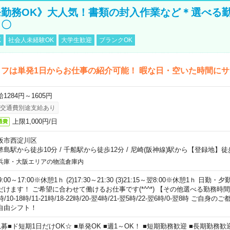
勤務OK》大人気！書類の封入作業など＊選べる
し〇
K
社会人未経験OK
大学生歓迎
ブランクOK
フは単発1日からお仕事の紹介可能！ 暇な日・空いた時間に
1284円～1605円
交通費別途支給あり
上限1,000円/日
通費
阪市西淀川区
幣島駅から徒歩10分
/
千船駅から徒歩12分
/
尼崎(阪神線)駅から【登録地】徒
兵庫・大阪エリアの物流倉庫内
)9:00～17:00※休憩1ｈ (2)17:30～21:30 (3)21:15～翌8:00※休憩1ｈ 
だけます！ ご希望に合わせて働けるお仕事です(*^^*) 【その他選べる勤務時間】 8-1
時/10-18時/11-21時/18-22時/20-翌4時/21-翌5時/22-翌6時/0-翌8時 ご
自由シフト！
急募■ド短期1日だけOK☆ ■単発OK ■週1～OK！ ■短期勤務歓迎 ■長期勤務歓