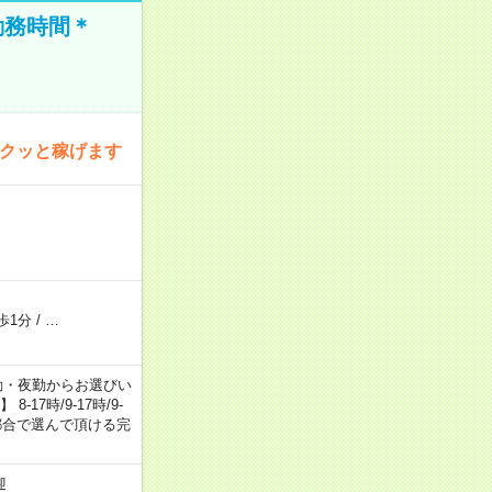
勤務時間＊
サクッと稼げます
歩1分
/
…
日勤・夕勤・夜勤からお選びい
7時/9-17時/9-
自身のご都合で選んで頂ける完
迎