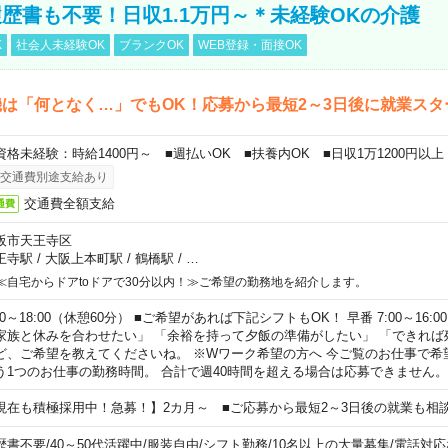
歴書も不要！日収1.1万円～＊未経験OKの介護
K
社会人未経験OK
ブランクOK
WEB登録・面接OK
は「何となく…」でもOK！応募から最短2～3日後に就業スタ
資格未経験：時給1400円～ ■週払いOK ■扶養内OK ■日収1万1200円以上
交通費別途支給あり
交通費全額支給
通費
阪市天王寺区
王寺駅
/
大阪上本町駅
/
鶴橋駅
/
…
≪自宅からドアtoドアで30分以内！≫ご希望の勤務地を紹介します。
00～18:00（休憩60分） ■ご希望があれば下記シフトもOK！ 早番 7:00～16:00 遅
家族と休みを合わせたい」 「余裕を持って夕飯の準備がしたい」 「できれば
ど、ご希望を教えてくださいね。 ※Wワーク希望の方へ 今ご覧のお仕事で希
う1つのお仕事の勤務時間。 合計で週40時間を超える場合は応募できません。
現在も積極採用中！急募！】2カ月～ ■ご応募から最短2～3日後の就業も相
歴書不要
/
40～50代活躍中
/
服装自由
/
シフト勤務
/
10名以上の大量募集
/
電話対応