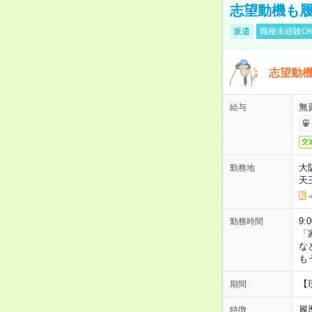
志望動機も履
派遣
職種未経験O
志望動機
無
給与
交
大
勤務地
天
9:
勤務時間
「
な
も
【
期間
履
特徴