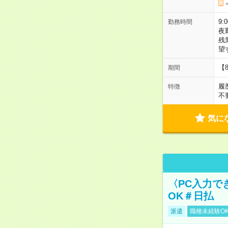
9:
勤務時間
夜
残
望
【
期間
履
特徴
不
気に
〈PC入力で
OK＃日払
派遣
職種未経験O