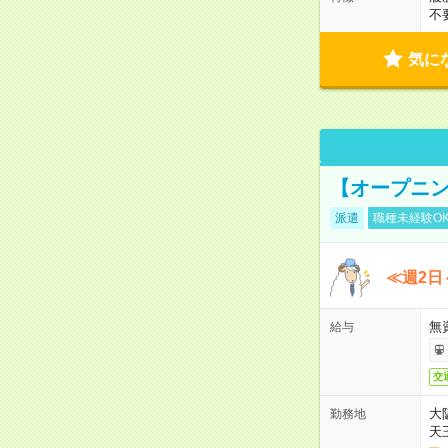
不
気に
【オープニン
派遣
職種未経験O
≪週2日
無
給与
交
大
勤務地
天