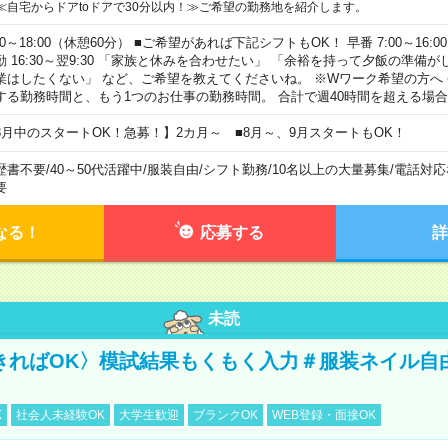
≪自宅からドアtoドアで30分以内！≫ご希望の勤務地を紹介します。
00～18:00（休憩60分） ■ご希望があれば下記シフトもOK！ 早番 7:00～16:00 遅
勤 16:30～翌9:30 「家族と休みを合わせたい」 「余裕を持って夕飯の準備
業はしたくない」 など、ご希望を教えてくださいね。 ※Wワーク希望の方へ
する勤務時間と、もう1つのお仕事の勤務時間。 合計で週40時間を超える場
8月中のスタートOK！急募！】2カ月～ ■8月～、9月スタートもOK！
歴書不要
/
40～50代活躍中
/
服装自由
/
シフト勤務
/
10名以上の大量募集
/
電話対応
要
なる！
応募する
詳
未読
きればOK〉模試結果もくもく入力＃服装ネイル自
K
社会人未経験OK
大学生歓迎
ブランクOK
WEB登録・面接OK