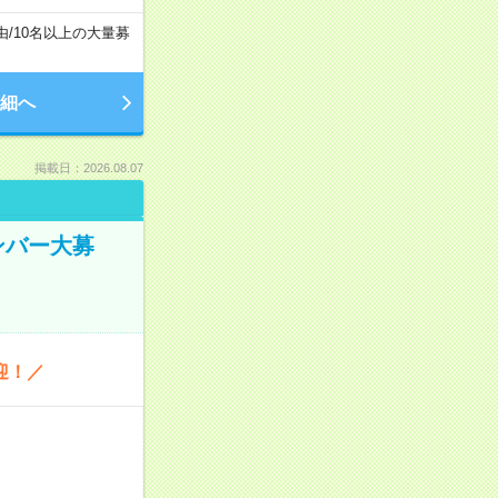
由
/
10名以上の大量募
細へ
掲載日：2026.08.07
ンバー大募
迎！／