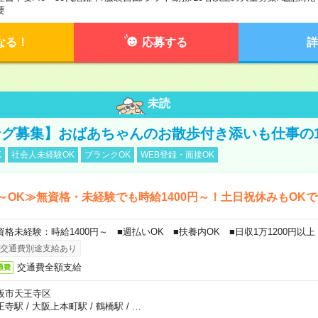
要
なる！
応募する
詳
未読
グ募集】おばあちゃんのお散歩付き添いも仕事の
K
社会人未経験OK
ブランクOK
WEB登録・面接OK
～OK≫無資格・未経験でも時給1400円～！土日祝休みもOK
資格未経験：時給1400円～ ■週払いOK ■扶養内OK ■日収1万1200円以上
交通費別途支給あり
交通費全額支給
通費
阪市天王寺区
王寺駅
/
大阪上本町駅
/
鶴橋駅
/
…