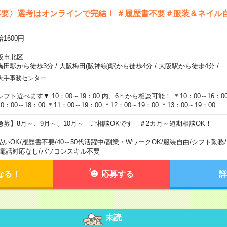
不要〉選考はオンラインで完結！ ＃履歴書不要＃服装＆ネイル
1600円
阪市北区
梅田駅から徒歩3分
/
大阪梅田(阪神線)駅から徒歩4分
/
大阪駅から徒歩4分
/
大手事務センター
シフト選べます▼ 10：00～19：00 内、6ｈから相談可能！ ＊10：00～16：00 
0：00～18：00 ＊11：00～19：00 ＊12：00～19：00 ＊13：00～19：00
急募】8月～、9月～、10月～ ご相談OKです ＃2カ月～短期相談OK！
払いOK
/
履歴書不要
/
40～50代活躍中
/
副業・WワークOK
/
服装自由
/
シフト勤務
/
電話対応なし
/
パソコンスキル不要
なる！
応募する
詳
未読