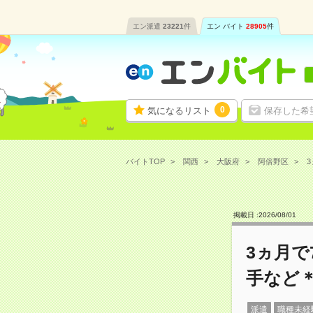
エン派遣
23221
件
エン バイト
28905
件
0
気になるリスト
保存した希
バイトTOP
関西
大阪府
阿倍野区
3
掲載日 :
2026
/
08
/
01
3ヵ月で
手など
派遣
職種未経