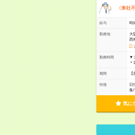
〈来社
時給
給与
大
勤務地
西
▼
勤務時間
＊1
【
期間
日
特徴
集
/
気に