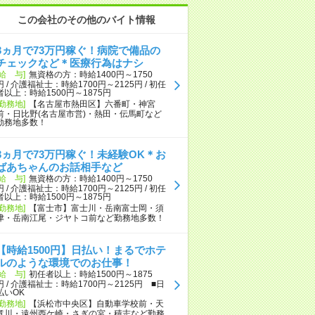
この会社のその他のバイト情報
3ヵ月で73万円稼ぐ！病院で備品の
チェックなど＊医療行為はナシ
[給 与]
無資格の方：時給1400円～1750
円 / 介護福祉士：時給1700円～2125円 / 初任
者以上：時給1500円～1875円
[勤務地]
【名古屋市熱田区】六番町・神宮
前・日比野(名古屋市営)・熱田・伝馬町など
勤務地多数！
3ヵ月で73万円稼ぐ！未経験OK＊お
ばあちゃんのお話相手など
[給 与]
無資格の方：時給1400円～1750
円 / 介護福祉士：時給1700円～2125円 / 初任
者以上：時給1500円～1875円
[勤務地]
【富士市】富士川・岳南富士岡・須
津・岳南江尾・ジヤトコ前など勤務地多数！
【時給1500円】日払い！まるでホテ
ルのような環境でのお仕事！
[給 与]
初任者以上：時給1500円～1875
円 / 介護福祉士：時給1700円～2125円 ■日
払いOK
[勤務地]
【浜松市中央区】自動車学校前・天
竜川・遠州西ケ崎・さぎの宮・積志など勤務