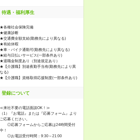
待遇・福利厚生
★各種社会保険完備
★健康診断
★交通費全額支給(勤務先により異なる)
★有給休暇
★車・バイク通勤可(勤務先により異なる)
★給与日払いサービス(一部条件あり)
★退職金制度あり（別途規定あり）
★【介護職】別途夜勤手当有(勤務先により異
なる)
★【介護職】資格取得応援制度(一部条件あり)
登録について
≪来社不要の電話面談OK！≫
（1）『お電話』または『応募フォーム』より
ご応募ください。
◎応募フォームからご応募は24時間受付
中！
◎お電話受付時間：9:30～21:00