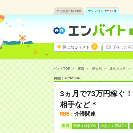
エン派遣
16273
件
エン バイト
22168
件
0
気になるリスト
保存した希
バイトTOP
東海
愛知県
北名古屋市
掲載日 :
2026
/
08
/
04
3ヵ月で73万円稼ぐ
相手など＊
介護関連
職種：
派遣
職種未経験OK
社会人未経験OK