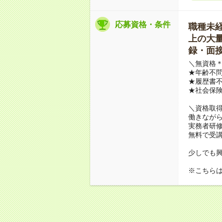
応募資格・条件
職種未経験
上の大量募
録・面接
＼無資格＊
★年齢不問
★履歴書不
★社会保
＼資格取
働きながら
実務者研
無料で受
少しでも
※こちら