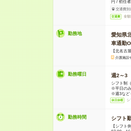
円 / 初任
交通費別
全額
交通費
勤務地
愛知県
車通勤O
【北名古
介護施設
勤務曜日
週2～3
シフト制
※平日のみ
※週3など
シ
休日休暇
勤務時間
シフト勤
【シフト