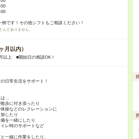
:00
:00
:00
一例です！その他シフトもご相談ください！
とんどありません。
ヶ月以内）
月以上 ■開始日の相談OK！
方の日常生活をサポート！
には…
や散歩に付き添ったり
や体操などのレクレーションに
加したり
準備を一緒にしたり
トイレ時のサポートなど
方と一緒に作業をしたり、