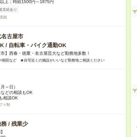
者以上：時給1500円～1875円
途支給あり
支給
北名古屋市
K / 自転車・バイク通勤OK
屋市】西春・徳重・名古屋芸大など勤務地多数！
や病院など ★自宅近くの施設がいいなど勤務地ご相談ください
（月～日）
などの相談もOK
も相談OK
フト制
務 / 残業少
例】