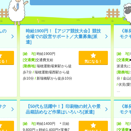
んの
時給1900円！【アジア競技大会】競技
《単
会場での設営サポート／大量募集[派
モク
遣]
[給 与]
時給1900円
[給 与]
[交通費]
交通費支給
[交通費]
なる！
気になる！
[勤務地]
瑞穂運動場東駅から徒
派遣先に
歩7分
/
瑞穂運動場西駅から徒
[勤務地]
歩10分
/
新瑞橋駅から徒歩10分
分
/
金山
/
伏見(愛
…
サク
【50代も活躍中！】印刷物の封入や景
《単
品箱詰めなど作業はいろいろ[派遣]
モク
[給 与]
時給1400円 ＊日給
[給 与]
9,800円＝時給1,400円×実働7
[交通費]