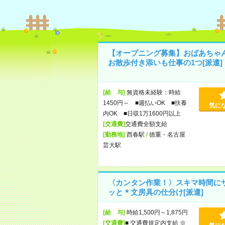
【オープニング募集】おばあちゃ
お散歩付き添いも仕事の1つ[派遣]
[給 与]
無資格未経験：時給
1450円～ ■週払いOK ■扶養
気に
内OK ■日収1万1600円以上
[交通費]
交通費全額支給
[勤務地]
西春駅
/
徳重・名古屋
芸大駅
〈カンタン作業！〉スキマ時間に
ッと＊文房具の仕分け[派遣]
[給 与]
時給1,500円～1,875円
[交通費]
■ 交通費規定内支給 ※