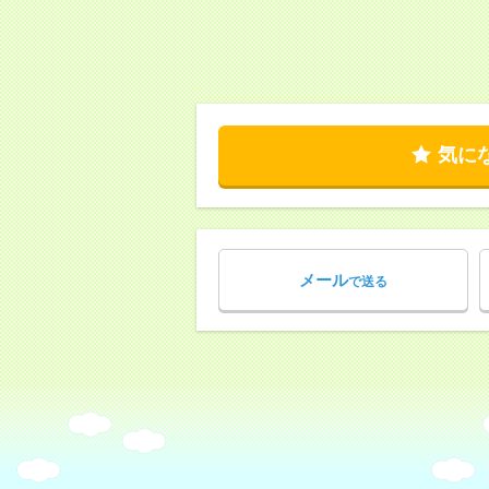
気に
メール
で送る