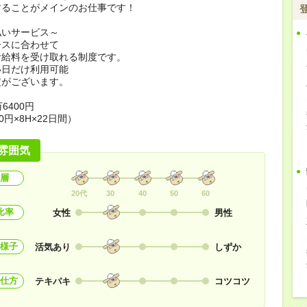
することがメインのお仕事です！
払いサービス～
ースに合わせて
お給料を受け取れる制度です。
い日だけ利用可能
定がございます。
6400円
0円×8H×22日間）
雰囲気
層
20代
30
40
50
60
比率
女性
男性
様子
活気あり
しずか
仕方
テキパキ
コツコツ