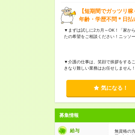
【短期間でガッツリ稼
年齢・学歴不問＊日払
▼まずは試しに2カ月～OK！「家か
たの希望をご相談ください！ニッソ
▼介護の仕事は、笑顔で挨拶をする
きなり難しい業務はお任せしません
気になる！
募集情報
給与
無資格の方：