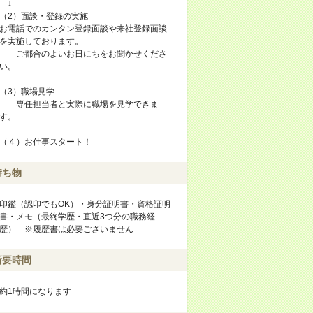
↓
（2）面談・登録の実施
お電話でのカンタン登録面談や来社登録面談
を実施しております。
ご都合のよいお日にちをお聞かせくださ
い。
（3）職場見学
専任担当者と実際に職場を見学できま
す。
（４）お仕事スタート！
持ち物
印鑑（認印でもOK）・身分証明書・資格証明
書・メモ（最終学歴・直近3つ分の職務経
歴） ※履歴書は必要ございません
所要時間
約1時間になります