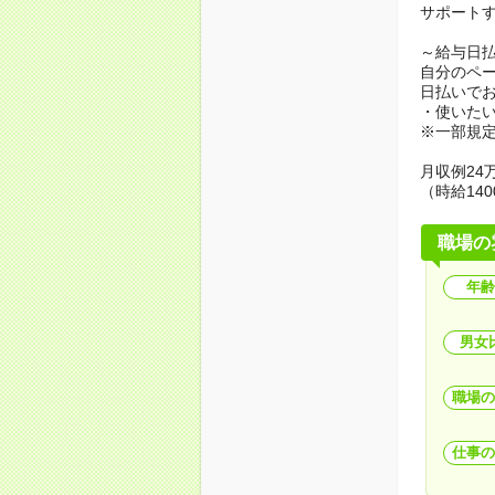
サポート
～給与日
自分のペ
日払いで
・使いた
※一部規
月収例24万
（時給140
職場の
年齢
男女
職場の
仕事の