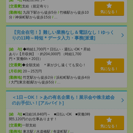
[給 与]
時給1250円～
[交通費]
支給（規定有り）
気になる！
[勤務地]
九段下駅から徒歩5分
/
竹橋駅から徒歩10
分
/
神保町駅から徒歩15分
/
…
【完全在宅！】難しい業務なし＆電話なし！ゆっく
りの11時～時短＊データ入力・事務[派遣]
[給 与]
◆時給1,700円＊日払い・週払いOK＊昇給
あり♪【月収例】 ・約204,000円 （時給1,700
円 × 実働6h × 20日）
[交通費]
◆全額支給 ＊家が少し遠くても安心！
気になる！
[月収例]
20～25万円
[勤務地]
竹芝駅から徒歩2分
/
浜松町駅から徒歩4分
/
大門(東京都)駅から徒歩5分
/
…
＜1日～OK！＞あの有名企業も！展示会や株主総会
のお手伝い！[アルバイト]
[給 与]
■日給16,840円～ ■日払いOK ■実働3時
間5,120円のお仕事あります！
[交通費]
一部支給
気になる！
[勤務地]
東京駅
/
水道橋駅
/
有楽町駅
/
…