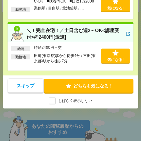
いOK ■扶養内OK ■日収1万2000円
受付可能日時：9:30-19:00 ※電話受付時間⇒9:30-21:00
以上
巣鴨駅 / 目白駅 / 北池袋駅 / …
気になる!
勤務地
＼！完全在宅！／土日含む週2～OK<講座受
付>@2400円[派遣]
応募ページへ
時給2400円＋交
給与
田町(東京都)駅から徒歩4分 / 三田(東
勤務地
気になる！
気になる!
京都)駅から徒歩7分
メール
LINE
で送る
で送る
スキップ
どちらも気になる！
しばらく表示しない
シェア
ツイート
ブックマーク
あなたの閲覧履歴からの
おすすめ