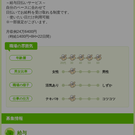
～給与日払いサービス～
自分のペースに合わせて
日払いでお給料を受け取れる制度です。
・使いたい日だけ利用可能
※一部規定がございます。
月収例24万6400円
（時給1400円×8H×22日間）
職場の雰囲気
年齢層
20代
30
40
50
60
男女比率
女性
男性
職場の様子
活気あり
しずか
仕事の仕方
テキパキ
コツコツ
募集情報
給与