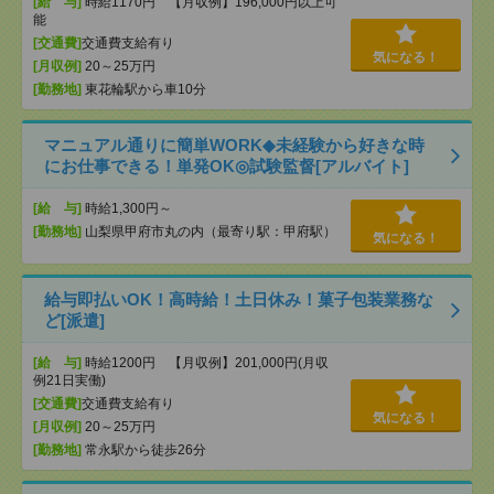
[給 与]
時給1170円 【月収例】196,000円以上可
能
[交通費]
交通費支給有り
気になる！
[月収例]
20～25万円
[勤務地]
東花輪駅から車10分
マニュアル通りに簡単WORK◆未経験から好きな時
にお仕事できる！単発OK◎試験監督[アルバイト]
[給 与]
時給1,300円～
[勤務地]
山梨県甲府市丸の内（最寄り駅：甲府駅）
気になる！
給与即払いOK！高時給！土日休み！菓子包装業務な
ど[派遣]
[給 与]
時給1200円 【月収例】201,000円(月収
例21日実働)
[交通費]
交通費支給有り
気になる！
[月収例]
20～25万円
[勤務地]
常永駅から徒歩26分