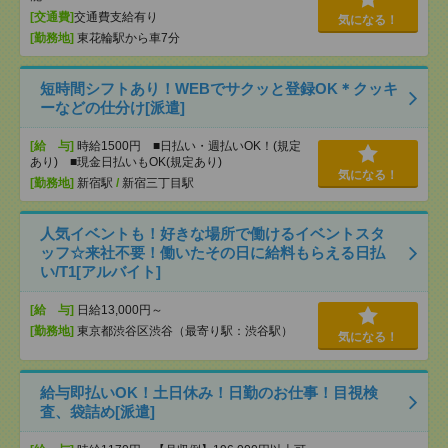
[交通費]
交通費支給有り
気になる！
[勤務地]
東花輪駅から車7分
短時間シフトあり！WEBでサクッと登録OK＊クッキ
ーなどの仕分け[派遣]
[給 与]
時給1500円 ■日払い・週払いOK！(規定
あり) ■現金日払いもOK(規定あり)
気になる！
[勤務地]
新宿駅
/
新宿三丁目駅
人気イベントも！好きな場所で働けるイベントスタ
ッフ☆来社不要！働いたその日に給料もらえる日払
い/T1[アルバイト]
[給 与]
日給13,000円～
[勤務地]
東京都渋谷区渋谷（最寄り駅：渋谷駅）
気になる！
給与即払いOK！土日休み！日勤のお仕事！目視検
査、袋詰め[派遣]