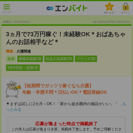
0
メニュー
気になる！
ログイン
掲載日 :2026
/
08
/
02
No.NISSOETRK-2SGH422
3ヵ月で73万円稼ぐ！未経験OK＊おばあちゃ
んのお話相手など＊
職種：
介護関連
派遣
職種未経験OK
社会人未経験OK
ブランクOK
WEB登録・面接OK
【短期間でガッツリ稼ぐなら介護】
年齢・学歴不問＊日払いOK＊電話登録OK
▼まずは試しに2カ月～OK！「家から徒歩圏内の施設がいい」「
...も
っとみる
応募が集まった時点で掲載終了
この求人は応募が集まり次第、掲載終了致します。予めご理解くださ