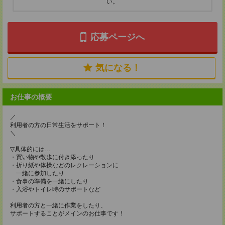
い。
応募ページへ
気になる！
お仕事の概要
／
利用者の方の日常生活をサポート！
＼
▽具体的には…
・買い物や散歩に付き添ったり
・折り紙や体操などのレクレーションに
一緒に参加したり
・食事の準備を一緒にしたり
・入浴やトイレ時のサポートなど
利用者の方と一緒に作業をしたり、
サポートすることがメインのお仕事です！