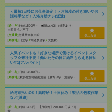
＜最短3日後にお仕事決定！＞お散歩の付き添いやお
話相手など！入浴介助ナシ[派遣]
[給 与]
時給1500円～ ■日払いOK（規定あり）
※即日払い不可
[交通費]
交通費全額支給
気になる！
[勤務地]
日立駅
/
常陸多賀駅
/
大甕駅
/
…
人気イベントも！好きな場所で働けるイベントスタ
ッフ☆来社不要！働いたその日に給料もらえる日払
い/T1[アルバイト]
[給 与]
日給13,000円～
[勤務地]
東京都豊島区南池袋（最寄り駅：池袋駅）
気になる！
給与即払いOK！高時給！土日休み！製品の包装作業
など[派遣]
[給 与]
時給1300円 【月収例】204,000円以上可
能