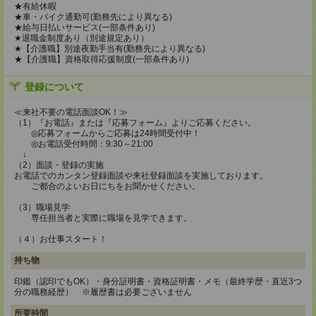
★有給休暇
★車・バイク通勤可(勤務先により異なる)
★給与日払いサービス(一部条件あり)
★退職金制度あり（別途規定あり）
★【介護職】別途夜勤手当有(勤務先により異なる)
★【介護職】資格取得応援制度(一部条件あり)
登録について
≪来社不要の電話面談OK！≫
（1）『お電話』または『応募フォーム』よりご応募ください。
◎応募フォームからご応募は24時間受付中！
◎お電話受付時間：9:30～21:00
↓
（2）面談・登録の実施
お電話でのカンタン登録面談や来社登録面談を実施しております。
ご都合のよいお日にちをお聞かせください。
（3）職場見学
専任担当者と実際に職場を見学できます。
（４）お仕事スタート！
持ち物
印鑑（認印でもOK）・身分証明書・資格証明書・メモ（最終学歴・直近3つ
分の職務経歴） ※履歴書は必要ございません
所要時間