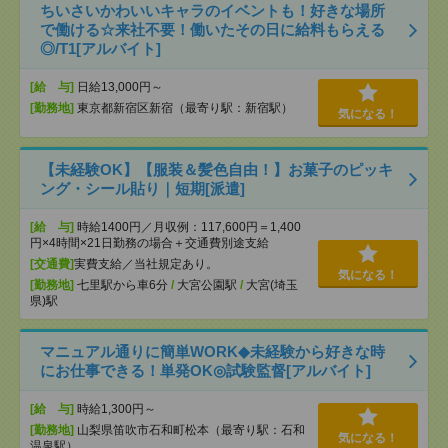
ちいさいかわいいキャラのイベントも！好きな場所
で働ける☆来社不要！働いたその日に給料もらえる
◎/T1[アルバイト]
[給 与]
日給13,000円～
[勤務地]
東京都新宿区新宿（最寄り駅：新宿駅）
気になる！
【未経験OK】【服装＆髪色自由！】お菓子のピッキ
ング・シール貼り｜短期[派遣]
[給 与]
時給1400円／月収例：117,600円＝1,400
円×4時間×21日勤務の場合＋交通費別途支給
[交通費]
実費支給／当社規定あり。
気になる！
[勤務地]
七里駅から車6分
/
大宮公園駅
/
大宮(埼玉
県)駅
マニュアル通りに簡単WORK◆未経験から好きな時
にお仕事できる！単発OK◎試験監督[アルバイト]
[給 与]
時給1,300円～
[勤務地]
山梨県笛吹市石和町松本（最寄り駅：石和
気になる！
温泉駅）