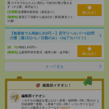
遇 スマホでかんたんに前払いで給与が受け取れま
す（※上限、条件あり）
[交通費]
交通費全額支給（規定あり）
気になる！
[勤務地]
新宿三丁目駅から徒歩2分
/
新宿(東京メト
ロ)駅
【無資格でも時給1,410円～】見守りヘルパー✨訪問
介護（週1日から／日勤のみ） /Ja[アルバイト]
[給 与]
時給1,410円～
[勤務地]
山梨県甲府市青沼（最寄り駅：金手駅）
気になる！
すべて見る
編集部イチオシ
＜ホテルの備品を運ぶだけ＞単発・短時間～OK／安心の
日給保障＊夜勤、＜単発＊1日～OK！＞コンサートなど
のグッズ販売スタッフ＊など
(8/6UP!)