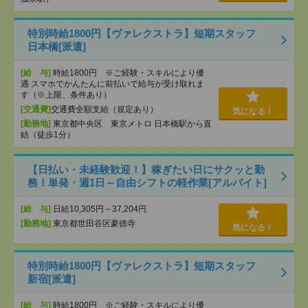
特別時給1800円【ヴァレクストラ】短期スタッフ
日本橋[派遣]
[給 与]
時給1800円 ※ご経験・スキルにより優
遇 スマホでかんたんに前払いで給与が受け取れま
す（※上限、条件あり）
[交通費]
交通費全額支給（規定あり）
気になる！
[勤務地]
東京都中央区 東京メトロ 日本橋駅から直
結（徒歩1分）
【日払い・未経験歓迎！】稼ぎたい日にサクッと勤
務！単発・週1日～自由シフトの軽作業[アルバイト]
[給 与]
日給10,305円～37,204円
[勤務地]
東京都世田谷区豪徳寺
気になる！
特別時給1800円【ヴァレクストラ】短期スタッフ
新宿[派遣]
[給 与]
時給1800円 ※ご経験・スキルにより優