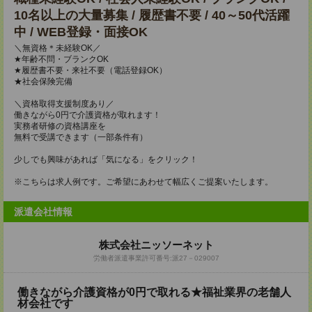
10名以上の大量募集 / 履歴書不要 / 40～50代活躍
中 / WEB登録・面接OK
＼無資格＊未経験OK／
★年齢不問・ブランクOK
★履歴書不要・来社不要（電話登録OK）
★社会保険完備
＼資格取得支援制度あり／
働きながら0円で介護資格が取れます！
実務者研修の資格講座を
無料で受講できます（一部条件有）
少しでも興味があれば「気になる」をクリック！
※こちらは求人例です。ご希望にあわせて幅広くご提案いたします。
派遣会社情報
株式会社ニッソーネット
労働者派遣事業許可番号:派27－029007
働きながら介護資格が0円で取れる★福祉業界の老舗人
材会社です