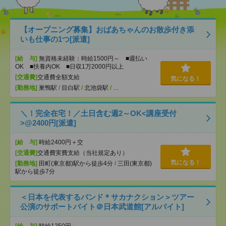
【オープニング募集】おばあちゃんのお散歩付き添
いも仕事の1つ[派遣]
[給 与]
無資格未経験：時給1500円～ ■週払い
OK ■扶養内OK ■日収1万2000円以上
[交通費]
交通費全額支給
気になる！
[勤務地]
巣鴨駅
/
目白駅
/
北池袋駅
/
…
＼！完全在宅！／土日含む週2～OK<講座受付
>@2400円[派遣]
[給 与]
時給2400円＋交
[交通費]
交通費実費支給（当社規定あり）
気になる！
[勤務地]
田町(東京都)駅から徒歩4分
/
三田(東京都)
駅から徒歩7分
＜日本を代表するバンド＊サカナクション＞ツアー
公演のサポートバイト＠日本武道館[アルバイト]