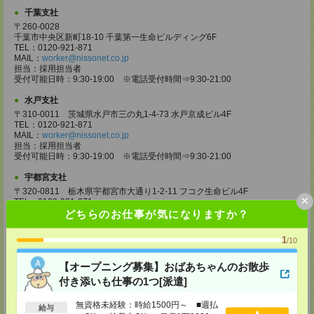
千葉支社
〒260-0028
千葉市中央区新町18-10 千葉第一生命ビルディング6F
TEL：0120-921-871
MAIL：
worker@nissonet.co.jp
担当：採用担当者
受付可能日時：9:30-19:00 ※電話受付時間⇒9:30-21:00
水戸支社
〒310-0011 茨城県水戸市三の丸1-4-73 水戸京成ビル4F
TEL：0120-921-871
MAIL：
worker@nissonet.co.jp
担当：採用担当者
受付可能日時：9:30-19:00 ※電話受付時間⇒9:30-21:00
宇都宮支社
〒320-0811 栃木県宇都宮市大通り1-2-11 フコク生命ビル4F
×
TEL：0120-921-871
MAIL：
worker@nissonet.co.jp
どちらのお仕事が気になりますか？
担当：採用担当者
受付可能日時：9:30-19:00 ※電話受付時間⇒9:30-21:00
1
/10
高崎支社
【オープニング募集】おばあちゃんのお散歩
埼玉県さいたま市大宮区仲町2-23-2 大宮仲町センタービル3F（さいたま
支社内）
付き添いも仕事の1つ[派遣]
TEL：0120-921-871
MAIL：
worker@nissonet.co.jp
無資格未経験：時給1500円～ ■週払
給与
担当：採用担当者