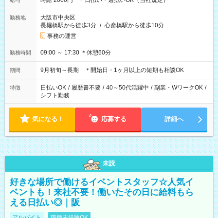
時給 2000円 ＊日払い・週払いOK（当社規定）
給与
大阪市中央区
勤務地
長堀橋駅から徒歩3分
/
心斎橋駅から徒歩10分
事務の運営
09:00 ～ 17:30 ＊休憩60分
勤務時間
9月初旬～長期 ＊開始日・1ヶ月以上の短期も相談OK
期間
日払いOK
/
履歴書不要
/
40～50代活躍中
/
副業・WワークOK
/
特徴
シフト勤務
気になる！
応募する
詳細へ
未読
好きな場所で働けるイベントスタッフ☆人気イ
ベントも！来社不要！働いたその日に給料もら
える日払い◎｜阪
アルバイト
職種未経験OK