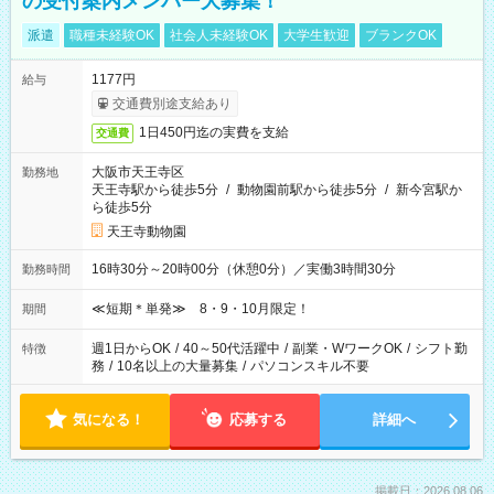
の受付案内メンバー大募集！
派遣
職種未経験OK
社会人未経験OK
大学生歓迎
ブランクOK
1177円
給与
交通費別途支給あり
1日450円迄の実費を支給
交通費
大阪市天王寺区
勤務地
天王寺駅から徒歩5分
/
動物園前駅から徒歩5分
/
新今宮駅か
ら徒歩5分
天王寺動物園
16時30分～20時00分（休憩0分）／実働3時間30分
勤務時間
≪短期＊単発≫ 8・9・10月限定！
期間
週1日からOK
/
40～50代活躍中
/
副業・WワークOK
/
シフト勤
特徴
務
/
10名以上の大量募集
/
パソコンスキル不要
気になる！
応募する
詳細へ
掲載日：2026.08.06