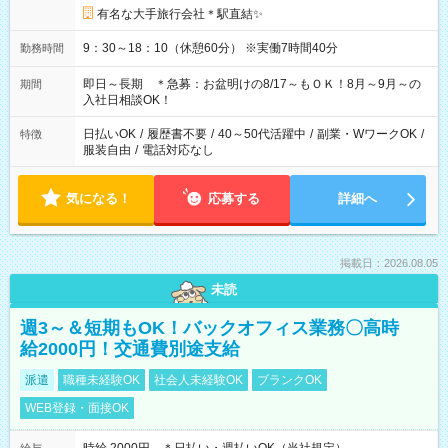
有名な大手旅行会社＊駅直結✨
9：30～18：10（休憩60分） ※実働7時間40分
勤務時間
即日～長期 ＊急募：お盆明けの8/17～もＯＫ！8月～9月～の
期間
入社日相談OK！
日払いOK
/
履歴書不要
/
40～50代活躍中
/
副業・WワークOK
/
特徴
服装自由
/
電話対応なし
気になる！
応募する
詳細へ
掲載日：2026.08.05
未読
週3～＆短期もOK！バックオフィス業務〇高時
給2000円！交通費別途支給
派遣
職種未経験OK
社会人未経験OK
ブランクOK
WEB登録・面接OK