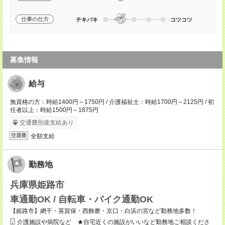
仕事の仕方
テキパキ
コツコツ
募集情報
給与
無資格の方：時給1400円～1750円 / 介護福祉士：時給1700円～2125円 / 初
任者以上：時給1500円～1875円
交通費別途支給あり
全額支給
交通費
勤務地
兵庫県姫路市
車通勤OK / 自転車・バイク通勤OK
【姫路市】網干・英賀保・西飾磨・京口・白浜の宮など勤務地多数！
介護施設や病院など ★自宅近くの施設がいいなど勤務地ご相談くださ