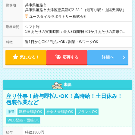
兵庫県姫路市
勤務地
兵庫県姫路市大津区恵美酒町2-28-1（最寄り駅：山陽天満駅）
ユースタイルラボラトリー株式会社
シフト制
勤務時間
1日あたりの実働時間：最大8時間/日 ※1か月あたりの変形労働
制（週平均40時間以内） 夜勤：17:00-翌09:00（休憩2時間）
週1日からOK / 日払いOK / 副業・WワークOK
特徴
気になる！
応募する
詳細へ
未読
座り仕事！給与即払いOK！高時給！土日休み！
包装作業など
派遣
職種未経験OK
社会人未経験OK
ブランクOK
WEB登録・面接OK
時給1300円
給与