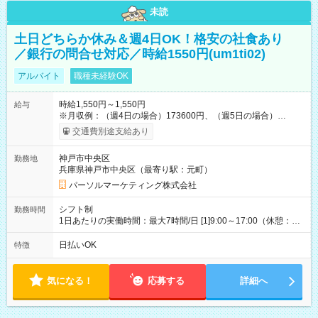
未読
土日どちらか休み＆週4日OK！格安の社食あり
／銀行の問合せ対応／時給1550円(um1ti02)
アルバイト
職種未経験OK
時給1,550円～1,550円
給与
※月収例：（週4日の場合）173600円、（週5日の場合）
217000円 【試用期間】試用期間なし
交通費別途支給あり
神戸市中央区
勤務地
兵庫県神戸市中央区（最寄り駅：元町）
パーソルマーケティング株式会社
シフト制
勤務時間
1日あたりの実働時間：最大7時間/日 [1]9:00～17:00（休憩：1
時間） [2]11:00～19:00（休憩：1時間） [3]10:00～18:00（休
憩：1時間） 週4日～週5日シフト相談OK ※土日どちらか休み、
日払いOK
特徴
週4日固定など希望伺います 平日/9時～17時・11時～19時、土
日祝/10～18時（実働7hシフト制）
気になる！
応募する
詳細へ