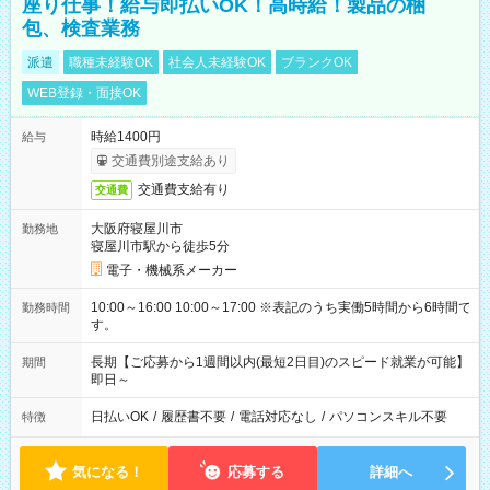
座り仕事！給与即払いOK！高時給！製品の梱
包、検査業務
派遣
職種未経験OK
社会人未経験OK
ブランクOK
WEB登録・面接OK
時給1400円
給与
交通費別途支給あり
交通費支給有り
交通費
大阪府寝屋川市
勤務地
寝屋川市駅から徒歩5分
電子・機械系メーカー
10:00～16:00 10:00～17:00 ※表記のうち実働5時間から6時間で
勤務時間
す。
長期【ご応募から1週間以内(最短2日目)のスピード就業が可能】
期間
即日～
日払いOK
/
履歴書不要
/
電話対応なし
/
パソコンスキル不要
特徴
気になる！
応募する
詳細へ