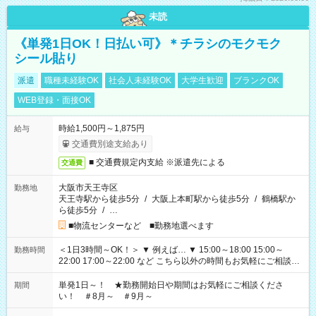
未読
《単発1日OK！日払い可》＊チラシのモクモク
シール貼り
派遣
職種未経験OK
社会人未経験OK
大学生歓迎
ブランクOK
WEB登録・面接OK
時給1,500円～1,875円
給与
交通費別途支給あり
■ 交通費規定内支給 ※派遣先による
交通費
大阪市天王寺区
勤務地
天王寺駅から徒歩5分
/
大阪上本町駅から徒歩5分
/
鶴橋駅か
ら徒歩5分
/
…
■物流センターなど ■勤務地選べます
＜1日3時間～OK！＞ ▼ 例えば… ▼ 15:00～18:00 15:00～
勤務時間
22:00 17:00～22:00 など こちら以外の時間もお気軽にご相談く
ださい！
単発1日～！ ★勤務開始日や期間はお気軽にご相談くださ
期間
い！ ＃8月～ ＃9月～