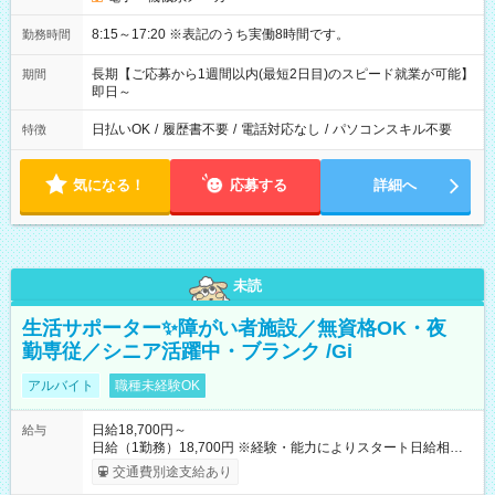
8:15～17:20 ※表記のうち実働8時間です。
勤務時間
長期【ご応募から1週間以内(最短2日目)のスピード就業が可能】
期間
即日～
日払いOK
/
履歴書不要
/
電話対応なし
/
パソコンスキル不要
特徴
気になる！
応募する
詳細へ
未読
生活サポーター✨障がい者施設／無資格OK・夜
勤専従／シニア活躍中・ブランク /Gi
アルバイト
職種未経験OK
日給18,700円～
給与
日給（1勤務）18,700円 ※経験・能力によりスタート日給相談
可・昇給可 【試用期間】試用期間あり 試用期間の長さ：3ヶ月
交通費別途支給あり
雇用形態、給与は本採用時と同じです。