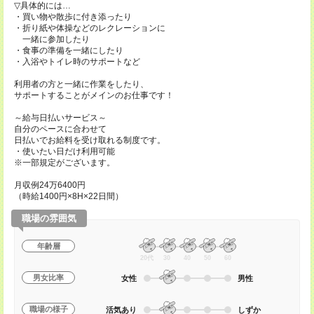
▽具体的には…
・買い物や散歩に付き添ったり
・折り紙や体操などのレクレーションに
一緒に参加したり
・食事の準備を一緒にしたり
・入浴やトイレ時のサポートなど
利用者の方と一緒に作業をしたり、
サポートすることがメインのお仕事です！
～給与日払いサービス～
自分のペースに合わせて
日払いでお給料を受け取れる制度です。
・使いたい日だけ利用可能
※一部規定がございます。
月収例24万6400円
（時給1400円×8H×22日間）
職場の雰囲気
年齢層
20代
30
40
50
60
男女比率
女性
男性
職場の様子
活気あり
しずか