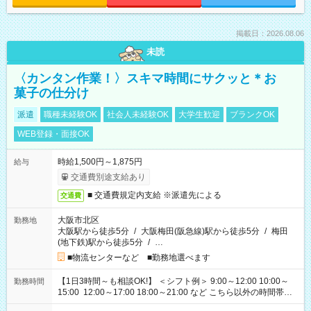
掲載日：2026.08.06
未読
〈カンタン作業！〉スキマ時間にサクッと＊お
菓子の仕分け
派遣
職種未経験OK
社会人未経験OK
大学生歓迎
ブランクOK
WEB登録・面接OK
時給1,500円～1,875円
給与
交通費別途支給あり
■ 交通費規定内支給 ※派遣先による
交通費
大阪市北区
勤務地
大阪駅から徒歩5分
/
大阪梅田(阪急線)駅から徒歩5分
/
梅田
(地下鉄)駅から徒歩5分
/
…
■物流センターなど ■勤務地選べます
【1日3時間～も相談OK!】 ＜シフト例＞ 9:00～12:00 10:00～
勤務時間
15:00 12:00～17:00 18:00～21:00 など こちら以外の時間帯も
お気軽にご相談ください！