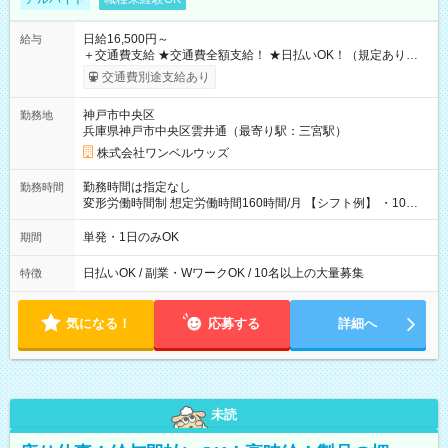
日給16,500円～
給与
＋交通費支給 ★交通費全額支給！ ★日払いOK！（規定あり） ┗
働いたその日に現金GET♪ お仕事後はコンビニATMから 日払
交通費別途支給あり
い分を引き落とせます！ 【試用期間】試用期間なし
神戸市中央区
勤務地
兵庫県神戸市中央区雲井通（最寄り駅：三宮駅）
株式会社ワンベルウッズ
勤務時間は指定なし
勤務時間
変形労働時間制 想定労働時間160時間/月 【シフト例】 ・10：
00～20：00
単発・1日のみOK
期間
日払いOK / 副業・WワークOK / 10名以上の大量募集
特徴
気になる！
応募する
詳細へ
未読