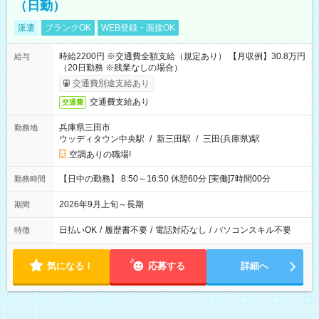
（日勤）
派遣
ブランクOK
WEB登録・面接OK
時給2200円 ※交通費全額支給（規定あり） 【月収例】30.8万円
給与
（20日勤務 ※残業なしの場合）
交通費別途支給あり
交通費支給あり
交通費
兵庫県三田市
勤務地
ウッディタウン中央駅
/
新三田駅
/
三田(兵庫県)駅
空調ありの職場!
【日中の勤務】 8:50～16:50 休憩60分 [実働]7時間00分
勤務時間
2026年9月上旬～長期
期間
日払いOK
/
履歴書不要
/
電話対応なし
/
パソコンスキル不要
特徴
気になる！
応募する
詳細へ