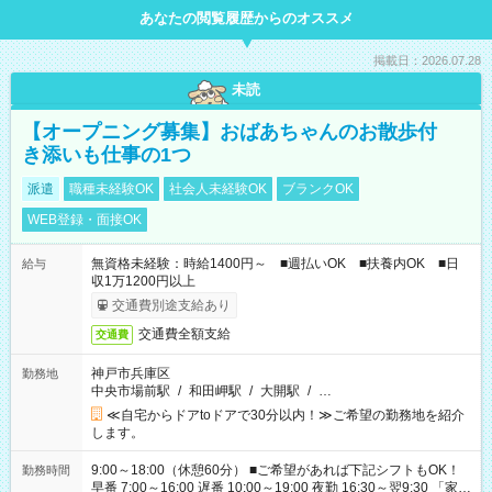
あなたの閲覧履歴からのオススメ
掲載日：2026.07.28
未読
【オープニング募集】おばあちゃんのお散歩付
き添いも仕事の1つ
派遣
職種未経験OK
社会人未経験OK
ブランクOK
WEB登録・面接OK
無資格未経験：時給1400円～ ■週払いOK ■扶養内OK ■日
給与
収1万1200円以上
交通費別途支給あり
交通費全額支給
交通費
神戸市兵庫区
勤務地
中央市場前駅
/
和田岬駅
/
大開駅
/
…
≪自宅からドアtoドアで30分以内！≫ご希望の勤務地を紹介
します。
9:00～18:00（休憩60分） ■ご希望があれば下記シフトもOK！
勤務時間
早番 7:00～16:00 遅番 10:00～19:00 夜勤 16:30～翌9:30 「家族