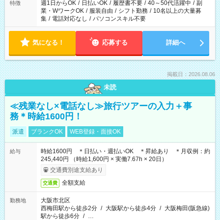
週1日からOK
/
日払いOK
/
履歴書不要
/
40～50代活躍中
/
副
特徴
業・WワークOK
/
服装自由
/
シフト勤務
/
10名以上の大量募
集
/
電話対応なし
/
パソコンスキル不要
気になる！
応募する
詳細へ
掲載日：2026.08.06
未読
≪残業なし×電話なし≫旅行ツアーの入力＋事
務＊時給1600円！
派遣
ブランクOK
WEB登録・面接OK
時給1600円 ＊日払い・週払いOK ＊昇給あり ＊月収例：約
給与
245,440円 （時給1,600円 × 実働7.67h × 20日）
交通費別途支給あり
全額支給
交通費
大阪市北区
勤務地
西梅田駅から徒歩2分
/
大阪駅から徒歩4分
/
大阪梅田(阪急線)
駅から徒歩6分
/
…