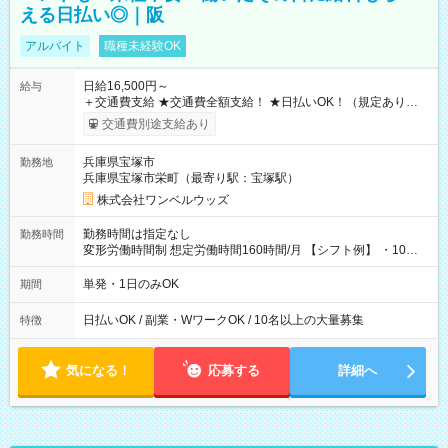
える日払い◎｜阪
アルバイト
職種未経験OK
日給16,500円～
給与
＋交通費支給 ★交通費全額支給！ ★日払いOK！（規定あり） ┗
働いたその日に現金GET♪ お仕事後はコンビニATMから 日払
交通費別途支給あり
い分を引き落とせます！ 【試用期間】試用期間なし
兵庫県宝塚市
勤務地
兵庫県宝塚市栄町（最寄り駅：宝塚駅）
株式会社ワンベルウッズ
勤務時間は指定なし
勤務時間
変形労働時間制 想定労働時間160時間/月 【シフト例】 ・10：
00～20：00
単発・1日のみOK
期間
日払いOK / 副業・WワークOK / 10名以上の大量募集
特徴
気になる！
応募する
詳細へ