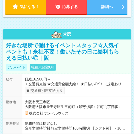
気になる！
応募する
詳細へ
未読
好きな場所で働けるイベントスタッフ☆人気イ
ベントも！来社不要！働いたその日に給料もら
える日払い◎｜阪
アルバイト
職種未経験OK
日給16,500円～
給与
＋交通費支給 ★交通費全額支給！ ★日払いOK！（規定あり） ┗
働いたその日に現金GET♪ お仕事後はコンビニATMから 日払
交通費別途支給あり
い分を引き落とせます！ 【試用期間】試用期間なし
大阪市天王寺区
勤務地
大阪府大阪市天王寺区生玉前町（最寄り駅：谷町九丁目駅）
株式会社ワンベルウッズ
勤務時間は指定なし
勤務時間
変形労働時間制 想定労働時間160時間/月 【シフト例】 ・10：
00～20：00