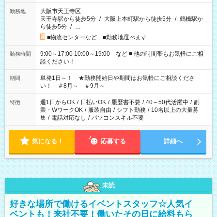
大阪市天王寺区
勤務地
天王寺駅から徒歩5分
/
大阪上本町駅から徒歩5分
/
鶴橋駅か
ら徒歩5分
/
…
■物流センターなど ■勤務地選べます
9:00～17:00 10:00～19:00 など ■ 他の時間帯もお気軽にご相
勤務時間
談ください！
単発1日～！ ★勤務開始日や期間はお気軽にご相談くださ
期間
い！ ＃8月～ ＃9月～
週1日からOK
/
日払いOK
/
履歴書不要
/
40～50代活躍中
/
副
特徴
業・WワークOK
/
服装自由
/
シフト勤務
/
10名以上の大量募
集
/
電話対応なし
/
パソコンスキル不要
気になる！
応募する
詳細へ
未読
好きな場所で働けるイベントスタッフ☆人気イ
ベントも！来社不要！働いたその日に給料もら