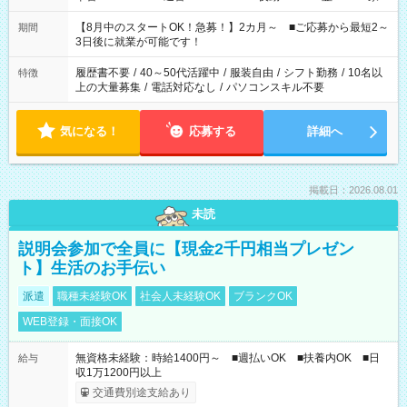
と休みを合わせたい」 「余裕を持って夕飯の準備がしたい」
「できれば残業はしたくない」 など、ご希望を教えてください
【8月中のスタートOK！急募！】2カ月～ ■ご応募から最短2～
期間
ね。 ※Wワーク希望の方へ 今ご覧のお仕事で希望する勤務時間
3日後に就業が可能です！
と、もう1つのお仕事の勤務時間。 合計で週40時間を超える場
合は応募できません。
履歴書不要
/
40～50代活躍中
/
服装自由
/
シフト勤務
/
10名以
特徴
上の大量募集
/
電話対応なし
/
パソコンスキル不要
気になる！
応募する
詳細へ
掲載日：2026.08.01
未読
説明会参加で全員に【現金2千円相当プレゼン
ト】生活のお手伝い
派遣
職種未経験OK
社会人未経験OK
ブランクOK
WEB登録・面接OK
無資格未経験：時給1400円～ ■週払いOK ■扶養内OK ■日
給与
収1万1200円以上
交通費別途支給あり