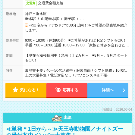
交通費全額支給
交通費
神戸市垂水区
勤務地
垂水駅
/
山陽垂水駅
/
舞子駅
/
…
≪自宅からドアtoドアで30分以内！≫ご希望の勤務地を紹介
します。
9:00～18:00（休憩60分） ■ご希望があれば下記シフトもOK！
勤務時間
早番 7:00～16:00 遅番 10:00～19:00 「家族と休みを合わせた
い」 「余裕を持って夕飯の準備がしたい」 「できれば残業はし
たくない」 など、ご希望を教えてくださいね。 ※Wワーク希望
【現在も積極採用中！急募！】2カ月～ ■8月～、9月スタート
期間
の方へ 今ご覧のお仕事で希望する勤務時間と、もう1つのお仕事
もOK！
の勤務時間。 合計で週40時間を超える場合は応募できません。
履歴書不要
/
40～50代活躍中
/
服装自由
/
シフト勤務
/
10名以
特徴
上の大量募集
/
電話対応なし
/
パソコンスキル不要
気になる！
応募する
詳細へ
掲載日：2026.08.04
未読
≪単発＊1日から～≫天王寺動物園／ナイトズー