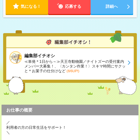
気になる！
応募する
詳細へ
編集部イチオシ
≪単発＊1日から～≫天王寺動物園／ナイトズーの受付案内
メンバー大募集！、〈カンタン作業！〉スキマ時間にサクッ
と＊お菓子の仕分けなど
(8/6UP!)
お仕事の概要
／
利用者の方の日常生活をサポート！
＼