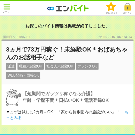
0
メニュー
気になる！
ログイン
お探しのバイト情報は掲載が終了しました。
掲載日 :2026
/
07
/
31
No.NISSONTRK-1SG14
3ヵ月で73万円稼ぐ！未経験OK＊おばあちゃ
んのお話相手など
派遣
職種未経験OK
社会人未経験OK
ブランクOK
WEB登録・面接OK
【短期間でガッツリ稼ぐなら介護】
年齢・学歴不問＊日払いOK＊電話登録OK
▼まずは試しに2カ月～OK！「家から徒歩圏内の施設がいい」「
...も
っとみる