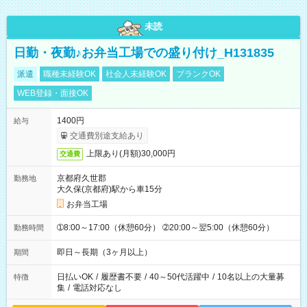
未読
日勤・夜勤♪お弁当工場での盛り付け_H131835
派遣
職種未経験OK
社会人未経験OK
ブランクOK
WEB登録・面接OK
1400円
給与
交通費別途支給あり
上限あり(月額)30,000円
交通費
京都府久世郡
勤務地
大久保(京都府)駅から車15分
お弁当工場
➀8:00～17:00（休憩60分） ➁20:00～翌5:00（休憩60分）
勤務時間
即日～長期（3ヶ月以上）
期間
日払いOK
/
履歴書不要
/
40～50代活躍中
/
10名以上の大量募
特徴
集
/
電話対応なし