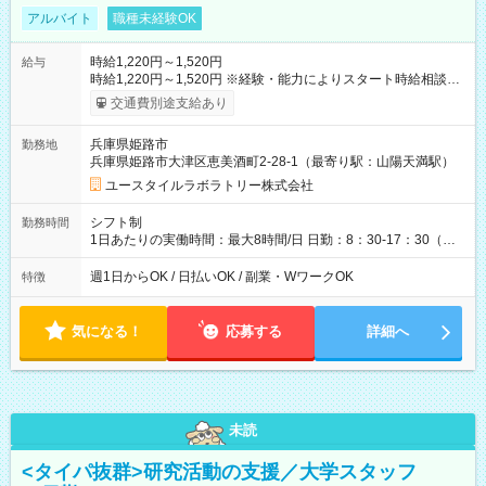
アルバイト
職種未経験OK
時給1,220円～1,520円
給与
時給1,220円～1,520円 ※経験・能力によりスタート時給相談
可・昇給可 ＜給与例＞ 週4日×6時間×1,220円＝約117,100円
交通費別途支給あり
【試用期間】試用期間あり 試用期間の長さ：3ヶ月 雇用形態、
給与は本採用時と同じです。
兵庫県姫路市
勤務地
兵庫県姫路市大津区恵美酒町2-28-1（最寄り駅：山陽天満駅）
ユースタイルラボラトリー株式会社
シフト制
勤務時間
1日あたりの実働時間：最大8時間/日 日勤：8：30-17：30（休
憩法定通り）
週1日からOK / 日払いOK / 副業・WワークOK
特徴
気になる！
応募する
詳細へ
未読
<タイパ抜群>研究活動の支援／大学スタッフ