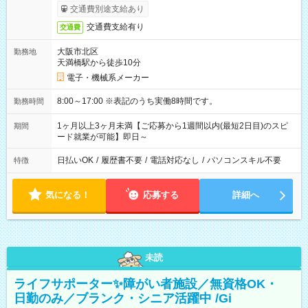
交通費別途支給あり
交通費支給有り
交通費
大阪市北区
勤務地
天満橋駅から徒歩10分
電子・機械系メーカー
8:00～17:00 ※表記のうち実働8時間です。
勤務時間
1ヶ月以上3ヶ月未満【ご応募から1週間以内(最短2日目)のスピ
期間
ード就業が可能】即日～
日払いOK
/
履歴書不要
/
電話対応なし
/
パソコンスキル不要
特徴
気になる！
応募する
詳細へ
未読
ライフサポーター✨障がい者施設／無資格OK・
日勤のみ／ブランク・シニア活躍中 /Gi