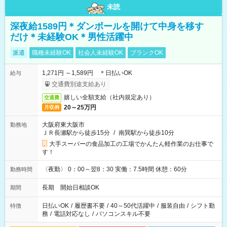
未読
深夜給1589円＊ダンボールを開けて中身を移す
だけ＊未経験OK＊男性活躍中
派遣
職種未経験OK
社会人未経験OK
ブランクOK
1,271円 ～1,589円 ＊日払いOK
給与
交通費別途支給あり
嬉しい全額支給（社内規定あり）
交通費
20～25万円
月収例
大阪府東大阪市
勤務地
ＪＲ長瀬駅から徒歩15分
/
南巽駅から徒歩10分
大手スーパーの食品加工の工場でかんたん軽作業のお仕事で
す！
〈夜勤〉 0：00～翌8：30 実働：7.5時間 休憩：60分
勤務時間
長期 開始日相談OK
期間
日払いOK
/
履歴書不要
/
40～50代活躍中
/
服装自由
/
シフト勤
特徴
務
/
電話対応なし
/
パソコンスキル不要