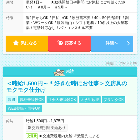
単発1日～！ ★勤務開始日や期間はお気軽にご相談くださ
期間
い！ ＃8月～ ＃9月～
週1日からOK
/
日払いOK
/
履歴書不要
/
40～50代活躍中
/
副
特徴
業・WワークOK
/
服装自由
/
シフト勤務
/
10名以上の大量募
集
/
電話対応なし
/
パソコンスキル不要
気になる！
応募する
詳細へ
掲載日：2026.08.06
未読
＜時給1,500円～＊好きな時にお仕事＞文房具の
モクモク仕分け
派遣
職種未経験OK
社会人未経験OK
大学生歓迎
ブランクOK
WEB登録・面接OK
時給1,500円～1,875円
給与
交通費別途支給あり
■ 交通費規定内支給 ※派遣先による
交通費