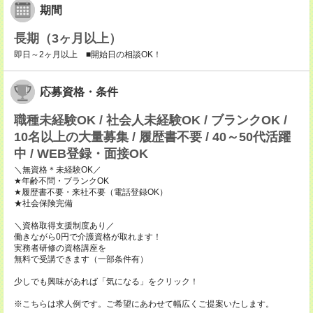
期間
長期（3ヶ月以上）
即日～2ヶ月以上 ■開始日の相談OK！
応募資格・条件
職種未経験OK / 社会人未経験OK / ブランクOK /
10名以上の大量募集 / 履歴書不要 / 40～50代活躍
中 / WEB登録・面接OK
＼無資格＊未経験OK／
★年齢不問・ブランクOK
★履歴書不要・来社不要（電話登録OK）
★社会保険完備
＼資格取得支援制度あり／
働きながら0円で介護資格が取れます！
実務者研修の資格講座を
無料で受講できます（一部条件有）
少しでも興味があれば「気になる」をクリック！
※こちらは求人例です。ご希望にあわせて幅広くご提案いたします。