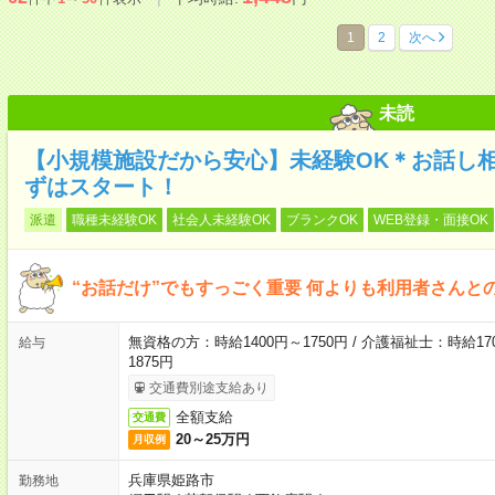
1
2
次へ
未読
【小規模施設だから安心】未経験OK＊お話し
ずはスタート！
派遣
職種未経験OK
社会人未経験OK
ブランクOK
WEB登録・面接OK
“お話だけ”でもすっごく重要 何よりも利用者さんと
無資格の方：時給1400円～1750円 / 介護福祉士：時給170
給与
1875円
交通費別途支給あり
全額支給
交通費
20～25万円
月収例
兵庫県姫路市
勤務地