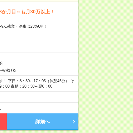
3か月目～も月30万以上！
ちろん残業・深夜は25%UP！
分
から稼げる
平日：8：30～17：05（休憩45分） そ
00 夜勤：20：30～翌6：00
し
詳細へ