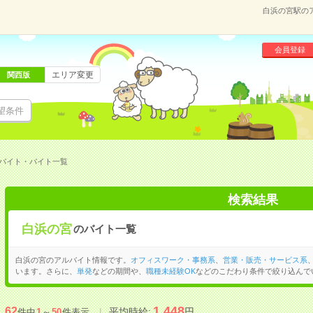
白浜の宮駅の
会員登録
エリア変更
関西版
望条件
バイト・バイト一覧
検索結果
白浜の宮
のバイト一覧
白浜の宮のアルバイト情報です。
オフィスワーク・事務系
、
営業・販売・サービス系
います。さらに、
単発
などの期間や、
職種未経験OK
などのこだわり条件で絞り込んで
1,448
62
平均時給:
円
件中
1
～
50
件表示