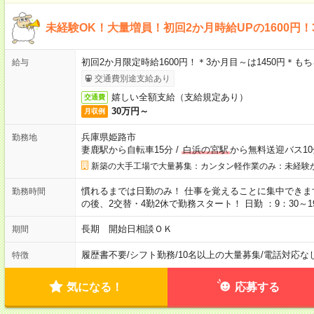
未経験OK！大量増員！初回2か月時給UPの1600円！
初回2か月限定時給1600円！＊3か月目～は1450円＊も
給与
交通費別途支給あり
嬉しい全額支給（支給規定あり）
交通費
30万円～
月収例
兵庫県姫路市
勤務地
妻鹿駅から自転車15分
/
白浜の宮駅
から無料送迎バス10
新築の大手工場で大量募集：カンタン軽作業のみ：未経験
慣れるまでは日勤のみ！ 仕事を覚えることに集中できます！ 
勤務時間
の後、2交替・4勤2休で勤務スタート！ 日勤 ：9：30～19：
長期 開始日相談ＯＫ
期間
履歴書不要
/
シフト勤務
/
10名以上の大量募集
/
電話対応な
特徴
気になる！
応募する