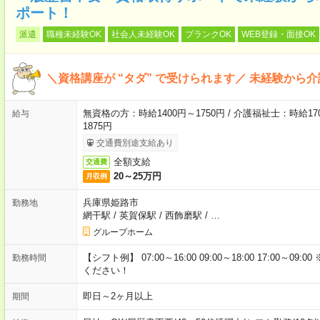
ポート！
派遣
職種未経験OK
社会人未経験OK
ブランクOK
WEB登録・面接OK
＼資格講座が “タダ” で受けられます／ 未経験から
無資格の方：時給1400円～1750円 / 介護福祉士：時給170
給与
1875円
交通費別途支給あり
全額支給
交通費
20～25万円
月収例
兵庫県姫路市
勤務地
網干駅
/
英賀保駅
/
西飾磨駅
/
…
グループホーム
【シフト例】 07:00～16:00 09:00～18:00 17:00
勤務時間
ください！
即日～2ヶ月以上
期間