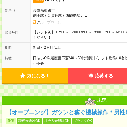
兵庫県姫路市
勤務地
網干駅
/
英賀保駅
/
西飾磨駅
/
…
グループホーム
【シフト例】 07:00～16:00 09:00～18:00 17:00
勤務時間
ください！
即日～2ヶ月以上
期間
日払いOK
/
履歴書不要
/
40～50代活躍中
/
シフト勤務
/
10名
特徴
ル不要
気になる！
応募する
未読
【オープニング】ガツンと稼ぐ機械操作＊男性
派遣
職種未経験OK
社会人未経験OK
ブランクOK