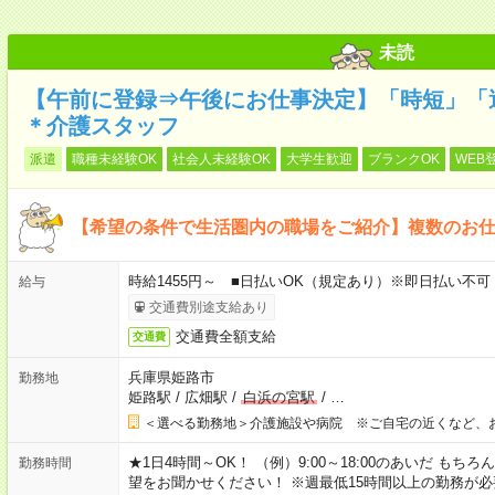
未読
【午前に登録⇒午後にお仕事決定】「時短」「
＊介護スタッフ
派遣
職種未経験OK
社会人未経験OK
大学生歓迎
ブランクOK
WEB
【希望の条件で生活圏内の職場をご紹介】複数のお
時給1455円～ ■日払いOK（規定あり）※即日払い不可
給与
交通費別途支給あり
交通費全額支給
交通費
兵庫県姫路市
勤務地
姫路駅
/
広畑駅
/
白浜の宮駅
/
…
＜選べる勤務地＞介護施設や病院 ※ご自宅の近くなど、
★1日4時間～OK！ （例）9:00～18:00のあいだ も
勤務時間
望をお聞かせください！ ※週最低15時間以上の勤務が必