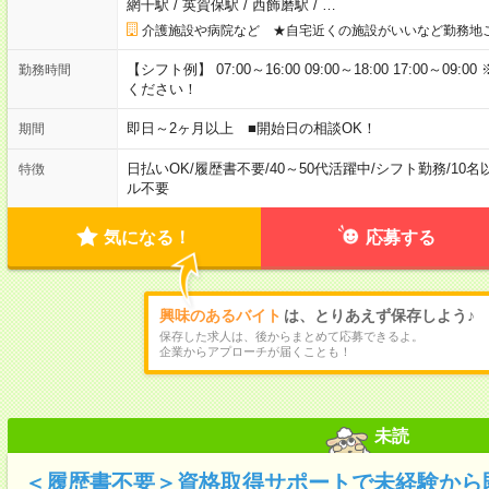
網干駅
/
英賀保駅
/
西飾磨駅
/
…
介護施設や病院など ★自宅近くの施設がいいなど勤務地
【シフト例】 07:00～16:00 09:00～18:00 17:00
勤務時間
ください！
即日～2ヶ月以上 ■開始日の相談OK！
期間
日払いOK
/
履歴書不要
/
40～50代活躍中
/
シフト勤務
/
10名
特徴
ル不要
気になる！
応募する
興味のあるバイト
は、とりあえず保存しよう♪
保存した求人は、後からまとめて応募できるよ。
企業からアプローチが届くことも！
未読
＜履歴書不要＞資格取得サポートで未経験から