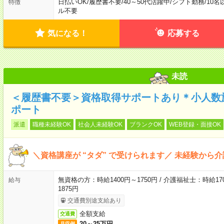
日払いOK
/
履歴書不要
/
40～50代活躍中
/
シフト勤務
/
10名
特徴
ル不要
気になる！
応募する
未読
＜履歴書不要＞資格取得サポートあり＊小人数
ポート
派遣
職種未経験OK
社会人未経験OK
ブランクOK
WEB登録・面接OK
＼資格講座が “タダ” で受けられます／ 未経験から
無資格の方：時給1400円～1750円 / 介護福祉士：時給170
給与
1875円
交通費別途支給あり
全額支給
交通費
20～25万円
月収例