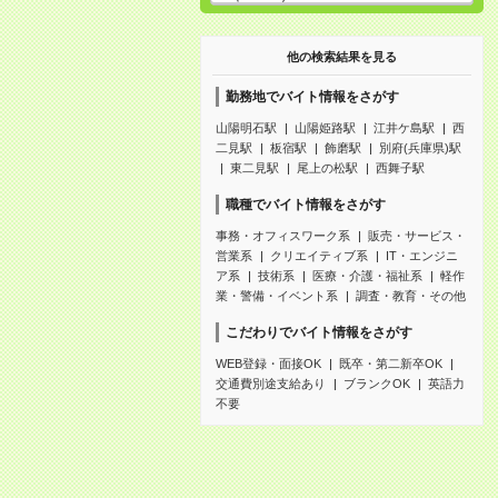
他の検索結果を見る
勤務地でバイト情報をさがす
山陽明石駅
山陽姫路駅
江井ケ島駅
西
二見駅
板宿駅
飾磨駅
別府(兵庫県)駅
東二見駅
尾上の松駅
西舞子駅
職種でバイト情報をさがす
事務・オフィスワーク系
販売・サービス・
営業系
クリエイティブ系
IT・エンジニ
ア系
技術系
医療・介護・福祉系
軽作
業・警備・イベント系
調査・教育・その他
こだわりでバイト情報をさがす
WEB登録・面接OK
既卒・第二新卒OK
交通費別途支給あり
ブランクOK
英語力
不要