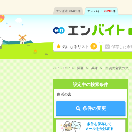
エン派遣
23428
件
エン バイト
25205
件
0
気になるリスト
保存した希
バイトTOP
関西
兵庫
白浜の宮駅のアル
設定中の検索条件
白浜の宮
条件の変更
条件を保存して
メールを受け取る