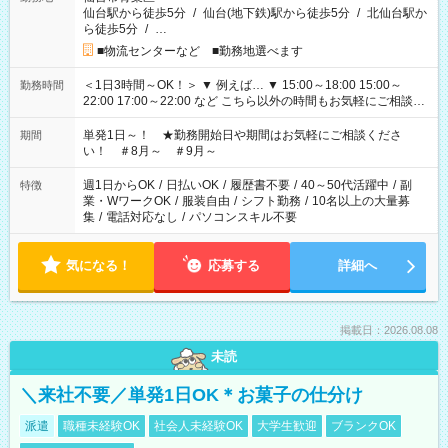
仙台駅から徒歩5分
/
仙台(地下鉄)駅から徒歩5分
/
北仙台駅か
ら徒歩5分
/
…
■物流センターなど ■勤務地選べます
＜1日3時間～OK！＞ ▼ 例えば… ▼ 15:00～18:00 15:00～
勤務時間
22:00 17:00～22:00 など こちら以外の時間もお気軽にご相談く
ださい！
単発1日～！ ★勤務開始日や期間はお気軽にご相談くださ
期間
い！ ＃8月～ ＃9月～
週1日からOK
/
日払いOK
/
履歴書不要
/
40～50代活躍中
/
副
特徴
業・WワークOK
/
服装自由
/
シフト勤務
/
10名以上の大量募
集
/
電話対応なし
/
パソコンスキル不要
気になる！
応募する
詳細へ
掲載日：2026.08.08
未読
＼来社不要／単発1日OK＊お菓子の仕分け
派遣
職種未経験OK
社会人未経験OK
大学生歓迎
ブランクOK