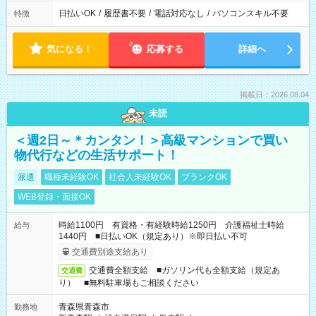
日払いOK
/
履歴書不要
/
電話対応なし
/
パソコンスキル不要
特徴
気になる！
応募する
詳細へ
掲載日：2026.08.04
未読
＜週2日～＊カンタン！＞高級マンションで買い
物代行などの生活サポート！
派遣
職種未経験OK
社会人未経験OK
ブランクOK
WEB登録・面接OK
時給1100円 有資格・有経験時給1250円 介護福祉士時給
給与
1440円 ■日払いOK（規定あり）※即日払い不可
交通費別途支給あり
交通費全額支給 ■ガソリン代も全額支給（規定あ
交通費
り） ■無料駐車場もご相談ください
青森県青森市
勤務地