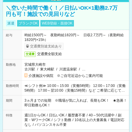
＼空いた時間で働く！／日払いOK×1勤務2.7万
円も可！施設での見回りなど
派遣
ブランクOK
WEB登録・面接OK
時給1500円～ 夜勤時給1820円～ 日収2.7万円～（夜勤時給
給与
1820円×15h）
交通費別途支給あり
交通費全額支給
交通費
宮城県大崎市
勤務地
古川駅
/
東大崎駅
/
川渡温泉駅
/
…
介護施設や病院 ※ご自宅近辺からご案内可能
≪シフト例≫ 10:00～15:00（実働5時間） 12:00～17:00（実働
勤務時間
5時間） 17:00～翌10:00（実働15時間）など ご希望に応じて、
働く時間は調整できます！ お気軽に担当へ相談ください！
3ヵ月までの短期 ※職場が気に入れば、長期もOK！ ★急募！
期間
即日勤務もOK！
週1日からOK
/
日払いOK
/
履歴書不要
/
40～50代活躍中
/
副
特徴
業・WワークOK
/
シフト勤務
/
10名以上の大量募集
/
電話対応
なし
/
パソコンスキル不要