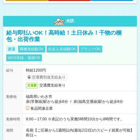
未読
給与即払いOK！高時給！土日休み！干物の梱
包・出荷作業
派遣
職種未経験OK
社会人未経験OK
ブランクOK
WEB登録・面接OK
時給1200円
給与
交通費別途支給あり
交通費支給有り
交通費
福島県いわき市
勤務地
泉(常磐線)駅から徒歩8分
/
泉(福島交通線)駅から徒歩8分
食品関連企業
8:00～17:00 ※表記のうち実働5時間10分から8時間です。
勤務時間
長期【ご応募から1週間以内(最短2日目)のスピード就業が可能】
期間
即日～