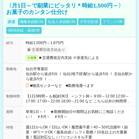
〈月1日～で副業にピッタリ＊時給1,500円～〉
お菓子のカンタン仕分け
派遣
職種未経験OK
社会人未経験OK
大学生歓迎
ブランクOK
WEB登録・面接OK
時給1,500円～1,875円
給与
交通費別途支給あり
■ 交通費規定内支給 ※派遣先による
交通費
仙台市青葉区
勤務地
仙台駅から徒歩5分
/
仙台(地下鉄)駅から徒歩5分
/
北仙台駅か
ら徒歩5分
/
…
■物流センターなど ■勤務地選べます
【1日3時間～も相談OK!】 ＜シフト例＞ 9:00～12:00 12:00～
勤務時間
17:00 17:00～22:00 18:00～21:00 など こちら以外の時間帯も
お気軽にご相談ください！
単発1日～！ ★勤務開始日や期間はお気軽にご相談くださ
期間
い！ ＃8月～ ＃9月～
週1日からOK
/
日払いOK
/
履歴書不要
/
40～50代活躍中
/
副
特徴
業・WワークOK
/
服装自由
/
シフト勤務
/
10名以上の大量募
集
/
電話対応なし
/
パソコンスキル不要