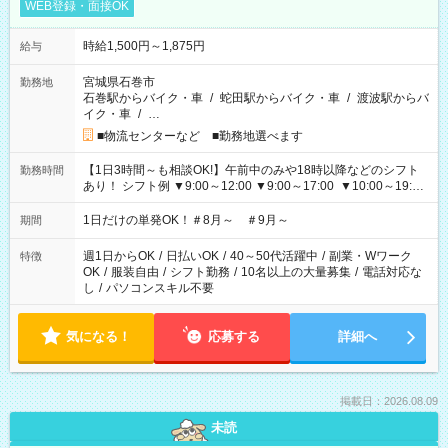
WEB登録・面接OK
時給1,500円～1,875円
給与
宮城県石巻市
勤務地
石巻駅からバイク・車
/
蛇田駅からバイク・車
/
渡波駅からバ
イク・車
/
…
■物流センターなど ■勤務地選べます
【1日3時間～も相談OK!】午前中のみや18時以降などのシフト
勤務時間
あり！ シフト例 ▼9:00～12:00 ▼9:00～17:00 ▼10:00～19:00
▼18:00～21:00
1日だけの単発OK！＃8月～ ＃9月～
期間
週1日からOK
/
日払いOK
/
40～50代活躍中
/
副業・Wワーク
特徴
OK
/
服装自由
/
シフト勤務
/
10名以上の大量募集
/
電話対応な
し
/
パソコンスキル不要
気になる！
応募する
詳細へ
掲載日：2026.08.09
未読