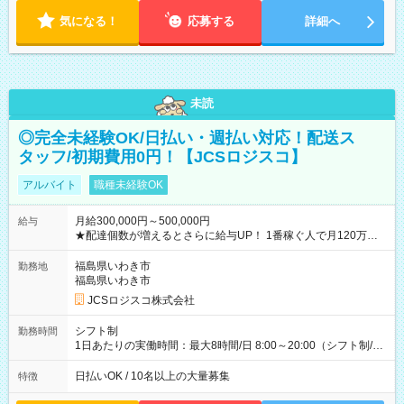
気になる！
応募する
詳細へ
未読
◎完全未経験OK/日払い・週払い対応！配送ス
タッフ/初期費用0円！【JCSロジスコ】
アルバイト
職種未経験OK
月給300,000円～500,000円
給与
★配達個数が増えるとさらに給与UP！ 1番稼ぐ人で月120万ほ
ど！ ・主要都市エリア 月収55万円／週5日稼働 月収65万~112
万円／週6日稼働 ・地方郊外エリア 月収40万円／週5日稼働 月
福島県いわき市
勤務地
収40万円~50万円／週6日稼働 ＜モデルイメージ＞ ■月収50万
福島県いわき市
円 (27歳男性/江東区在住)※元建築関係 1日150個配達×25日勤務
JCSロジスコ株式会社
(日休み) ■月収80万円(43歳男性/墨田区在住)※元営業 1日200個
配達×25日勤務(月休み) 【試用期間】試用期間なし
シフト制
勤務時間
1日あたりの実働時間：最大8時間/日 8:00～20:00（シフト制/実
働8時間） ※週5日勤務（場所次第では週4も有り） ※配達状況
によって時間外での勤務可能性有り ※案件により多少の前後あ
日払いOK / 10名以上の大量募集
特徴
り ※配達が完了次第、帰社OKです