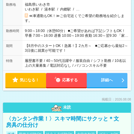
福島県いわき市
勤務地
いわき駅
/
湯本駅
/
内郷駅
/
…
≪車通勤もOK！≫ご自宅近くでご希望の勤務地を紹介しま
す。
9:00～18:00（休憩60分） ■ご希望があれば下記シフトもOK！
勤務時間
早番 7:00～16:00 遅番 10:00～19:00 夜勤 16:30～翌9:30 「家族
と休みを合わせたい」 「余裕を持って夕飯の準備がしたい」
「できれば残業はしたくない」 など、ご希望を教えてください
【8月中のスタートOK！急募！】2カ月～ ■ご応募から最短2～
期間
ね。 ※Wワーク希望の方へ 今ご覧のお仕事で希望する勤務時間
3日後に就業が可能です！
と、もう1つのお仕事の勤務時間。 合計で週40時間を超える場
合は応募できません。
履歴書不要
/
40～50代活躍中
/
服装自由
/
シフト勤務
/
10名以
特徴
上の大量募集
/
電話対応なし
/
パソコンスキル不要
気になる！
応募する
詳細へ
掲載日：2026.08.08
未読
〈カンタン作業！〉スキマ時間にサクッと＊文
房具の仕分け