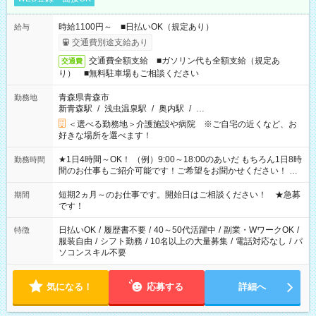
時給1100円～ ■日払いOK（規定あり）
給与
交通費別途支給あり
交通費全額支給 ■ガソリン代も全額支給（規定あ
交通費
り） ■無料駐車場もご相談ください
青森県青森市
勤務地
新青森駅
/
浅虫温泉駅
/
奥内駅
/
…
＜選べる勤務地＞介護施設や病院 ※ご自宅の近くなど、お
好きな場所を選べます！
★1日4時間～OK！ （例）9:00～18:00のあいだ もちろん1日8時
勤務時間
間のお仕事もご紹介可能です！ご希望をお聞かせください！ ★
家庭の都合でお休みが必要な場合も遠慮なくご相談ください。
※週最低15時間以上の勤務が必要です
短期2ヵ月～のお仕事です。開始日はご相談ください！ ★急募
期間
です！
日払いOK
/
履歴書不要
/
40～50代活躍中
/
副業・WワークOK
/
特徴
服装自由
/
シフト勤務
/
10名以上の大量募集
/
電話対応なし
/
パ
ソコンスキル不要
気になる！
応募する
詳細へ