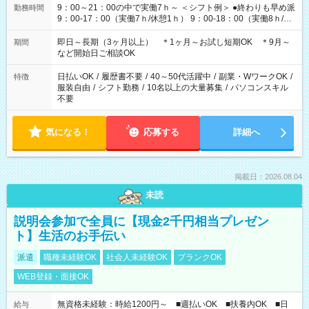
9：00～21：00の中で実働7ｈ～ ＜シフト例＞ ●終わりも早め派
勤務時間
9：00-17：00（実働7ｈ/休憩1ｈ） 9：00-18：00（実働8ｈ/休
憩1ｈ） 10：00-19：00（実働8ｈ/休憩1ｈ） ●朝ゆっくり派
11：00-20：00（実働8ｈ/休憩1ｈ） 12：00-20：00（実働7ｈ/
即日～長期（3ヶ月以上） ＊1ヶ月～お試し短期OK ＊9月～
期間
休憩1ｈ） 12：00-21：00（実働8ｈ/休憩1ｈ） 13：00-22：
など開始日ご相談OK
00（実働8ｈ/休憩1ｈ） ＊時間帯固定OK
日払いOK
/
履歴書不要
/
40～50代活躍中
/
副業・WワークOK
/
特徴
服装自由
/
シフト勤務
/
10名以上の大量募集
/
パソコンスキル
不要
気になる！
応募する
詳細へ
掲載日：2026.08.04
未読
説明会参加で全員に【現金2千円相当プレゼン
ト】生活のお手伝い
派遣
職種未経験OK
社会人未経験OK
ブランクOK
WEB登録・面接OK
無資格未経験：時給1200円～ ■週払いOK ■扶養内OK ■日
給与