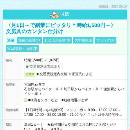
掲載日：2026.08.09
未読
〈月1日～で副業にピッタリ＊時給1,500円～〉
文房具のカンタン仕分け
派遣
職種未経験OK
社会人未経験OK
大学生歓迎
ブランクOK
WEB登録・面接OK
時給1,500円～1,875円
給与
交通費別途支給あり
■ 交通費規定内支給 ※派遣先による
交通費
宮城県石巻市
勤務地
石巻駅からバイク・車
/
蛇田駅からバイク・車
/
渡波駅からバ
イク・車
/
…
■物流センターなど ■勤務地選べます
【1日3時間～も相談OK!】 ＜シフト例＞ 9:00～12:00 12:00～
勤務時間
17:00 17:00～22:00 18:00～21:00 など こちら以外の時間帯も
お気軽にご相談ください！
単発1日～！ ★勤務開始日や期間はお気軽にご相談くださ
期間
い！ ＃8月～ ＃9月～