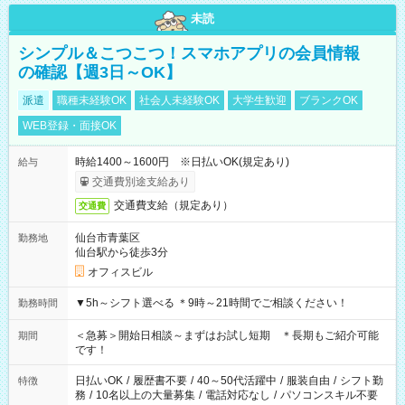
未読
シンプル＆こつこつ！スマホアプリの会員情報
の確認【週3日～OK】
派遣
職種未経験OK
社会人未経験OK
大学生歓迎
ブランクOK
WEB登録・面接OK
時給1400～1600円 ※日払いOK(規定あり)
給与
交通費別途支給あり
交通費支給（規定あり）
交通費
仙台市青葉区
勤務地
仙台駅から徒歩3分
オフィスビル
▼5h～シフト選べる ＊9時～21時間でご相談ください！
勤務時間
＜急募＞開始日相談～まずはお試し短期 ＊長期もご紹介可能
期間
です！
日払いOK
/
履歴書不要
/
40～50代活躍中
/
服装自由
/
シフト勤
特徴
務
/
10名以上の大量募集
/
電話対応なし
/
パソコンスキル不要