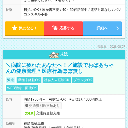
はご相談ください。★急募です！
日払いOK
/
履歴書不要
/
40～50代活躍中
/
電話対応なし
/
パソ
特徴
コンスキル不要
気になる！
応募する
詳細へ
掲載日：2026.08.07
未読
＼病院に疲れたあなたへ！／施設でおばあちゃ
んの健康管理＊医療行為ほぼ無し
派遣
職種未経験OK
社会人未経験OK
ブランクOK
WEB登録・面接OK
時給1750円～ ■週払いOK ■日収1万4000円以上
給与
交通費別途支給あり
交通費全額支給
交通費
福島県福島市
勤務地