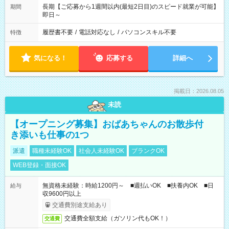
長期【ご応募から1週間以内(最短2日目)のスピード就業が可能】
期間
即日～
履歴書不要
/
電話対応なし
/
パソコンスキル不要
特徴
気になる！
応募する
詳細へ
掲載日：2026.08.05
未読
【オープニング募集】おばあちゃんのお散歩付
き添いも仕事の1つ
派遣
職種未経験OK
社会人未経験OK
ブランクOK
WEB登録・面接OK
無資格未経験：時給1200円～ ■週払いOK ■扶養内OK ■日
給与
収9600円以上
交通費別途支給あり
交通費全額支給（ガソリン代もOK！）
交通費