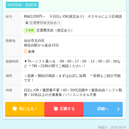
WEB登録・面接OK
時給1200円～ ※日払いOK(規定あり) ※スキルにより応相談
給与
交通費別途支給あり
交通費支給（規定あり）
交通費
仙台市太白区
勤務地
南仙台駅から徒歩15分
倉庫
▼7h～シフト選べる ・09：00～17：00 ・12：00～20：00な
勤務時間
ど ＊7時～21時の間でご相談ください！
＜急募＞開始日相談～まずはお試し短期 ＊長期もご紹介可能
期間
です！
日払いOK
/
履歴書不要
/
40～50代活躍中
/
服装自由
/
シフト勤
特徴
務
/
10名以上の大量募集
/
パソコンスキル不要
気になる！
応募する
詳細へ
掲載日：2026.08.04