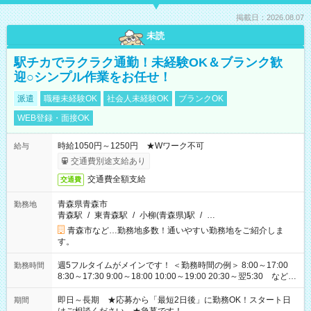
掲載日：2026.08.07
未読
駅チカでラクラク通勤！未経験OK＆ブランク歓
迎○シンプル作業をお任せ！
派遣
職種未経験OK
社会人未経験OK
ブランクOK
WEB登録・面接OK
時給1050円～1250円 ★Wワーク不可
給与
交通費別途支給あり
交通費全額支給
交通費
青森県青森市
勤務地
青森駅
/
東青森駅
/
小柳(青森県)駅
/
…
青森市など…勤務地多数！通いやすい勤務地をご紹介しま
す。
週5フルタイムがメインです！ ＜勤務時間の例＞ 8:00～17:00
勤務時間
8:30～17:30 9:00～18:00 10:00～19:00 20:30～翌5:30 など ★
その他にも勤務時間多数！ 日勤のみ、残業なし、交替制など
ご希望を教えてください！
即日～長期 ★応募から「最短2日後」に勤務OK！スタート日
期間