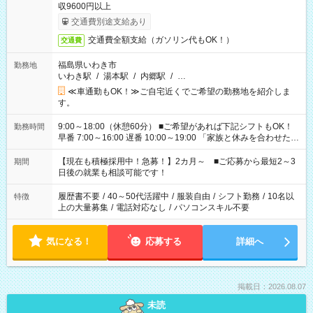
収9600円以上
交通費別途支給あり
交通費全額支給（ガソリン代もOK！）
交通費
福島県いわき市
勤務地
いわき駅
/
湯本駅
/
内郷駅
/
…
≪車通勤もOK！≫ご自宅近くでご希望の勤務地を紹介しま
す。
9:00～18:00（休憩60分） ■ご希望があれば下記シフトもOK！
勤務時間
早番 7:00～16:00 遅番 10:00～19:00 「家族と休みを合わせた
い」 「余裕を持って夕飯の準備がしたい」 「できれば残業はし
たくない」 など、ご希望を教えてくださいね。 ※Wワーク希望
【現在も積極採用中！急募！】2カ月～ ■ご応募から最短2～3
期間
の方へ 今ご覧のお仕事で希望する勤務時間と、もう1つのお仕事
日後の就業も相談可能です！
の勤務時間。 合計で週40時間を超える場合は応募できません。
履歴書不要
/
40～50代活躍中
/
服装自由
/
シフト勤務
/
10名以
特徴
上の大量募集
/
電話対応なし
/
パソコンスキル不要
気になる！
応募する
詳細へ
掲載日：2026.08.07
未読