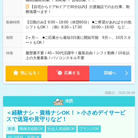
福島(福島県)駅
/
卸町駅
/
曽根田駅
/
…
【自宅からドアtoドアで30分以内】介護施設でのお仕事。勤
務地選べます！
【日勤のみ】9:00～18:00（休憩60分） ■ご希望があればその他
勤務時間
シフトもOK！ （例）8:30～17:30 10:00～19:00 など
「家族とお休みを合わせたい」 「できれば残業はしたくない」
など、あなたのご希望に沿ったお仕事をご紹介します！ ※Wワ
2ヶ月～ ■ご応募から最短3日後に開始可能 9月～、10月スタ
期間
ーク希望の方へ 今ご覧のお仕事で希望する勤務時間と、もう1つ
ートもOK！
のお仕事の勤務時間。 合計で週40時間を超える場合は応募でき
ません
履歴書不要
/
40～50代活躍中
/
服装自由
/
シフト勤務
/
10名以
特徴
上の大量募集
/
パソコンスキル不要
気になる！
応募する
詳細へ
掲載日：2026.08.08
未読
＜経験ナシ・資格ナシOK！＞小さめデイサービ
スで送迎や見守りなど！
派遣
職種未経験OK
社会人未経験OK
ブランクOK
WEB登録・面接OK