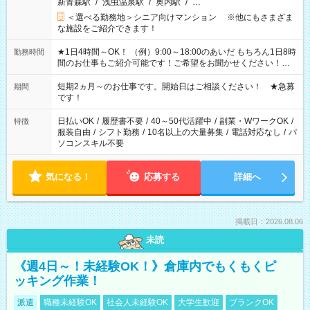
新青森駅
/
浅虫温泉駅
/
奥内駅
/
…
＜選べる勤務地＞シニア向けマンション ※他にもさまざま
な施設をご紹介できます！
★1日4時間～OK！ （例）9:00～18:00のあいだ もちろん1日8時
勤務時間
間のお仕事もご紹介可能です！ご希望をお聞かせください！★
家庭の都合でお休みが必要な場合も遠慮なくご相談ください。
※週最低15時間以上の勤務が必要です
短期2ヵ月～のお仕事です。開始日はご相談ください！ ★急募
期間
です！
日払いOK
/
履歴書不要
/
40～50代活躍中
/
副業・WワークOK
/
特徴
服装自由
/
シフト勤務
/
10名以上の大量募集
/
電話対応なし
/
パ
ソコンスキル不要
気になる！
応募する
詳細へ
掲載日：2026.08.06
未読
《週4日～！未経験OK！》倉庫内でもくもくピ
ッキング作業！
派遣
職種未経験OK
社会人未経験OK
大学生歓迎
ブランクOK