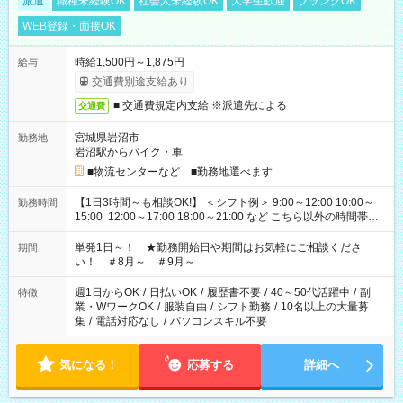
派遣
職種未経験OK
社会人未経験OK
大学生歓迎
ブランクOK
WEB登録・面接OK
時給1,500円～1,875円
給与
交通費別途支給あり
■ 交通費規定内支給 ※派遣先による
交通費
宮城県岩沼市
勤務地
岩沼駅からバイク・車
■物流センターなど ■勤務地選べます
【1日3時間～も相談OK!】 ＜シフト例＞ 9:00～12:00 10:00～
勤務時間
15:00 12:00～17:00 18:00～21:00 など こちら以外の時間帯も
お気軽にご相談ください！
単発1日～！ ★勤務開始日や期間はお気軽にご相談くださ
期間
い！ ＃8月～ ＃9月～
週1日からOK
/
日払いOK
/
履歴書不要
/
40～50代活躍中
/
副
特徴
業・WワークOK
/
服装自由
/
シフト勤務
/
10名以上の大量募
集
/
電話対応なし
/
パソコンスキル不要
気になる！
応募する
詳細へ