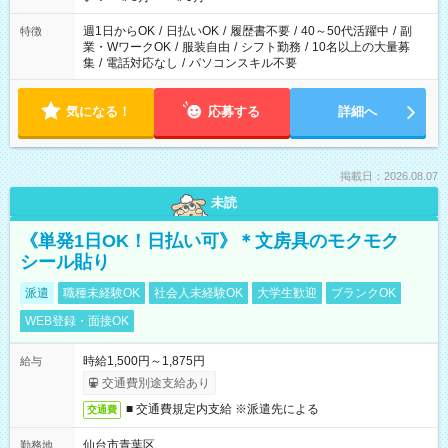
週1日からOK
/
日払いOK
/
履歴書不要
/
40～50代活躍中
/
副
特徴
業・WワークOK
/
服装自由
/
シフト勤務
/
10名以上の大量募
集
/
電話対応なし
/
パソコンスキル不要
気になる！
応募する
詳細へ
掲載日：2026.08.07
未読
《単発1日OK！日払い可》＊文房具のモクモク
シール貼り
派遣
職種未経験OK
社会人未経験OK
大学生歓迎
ブランクOK
WEB登録・面接OK
時給1,500円～1,875円
給与
交通費別途支給あり
■ 交通費規定内支給 ※派遣先による
交通費
仙台市青葉区
勤務地