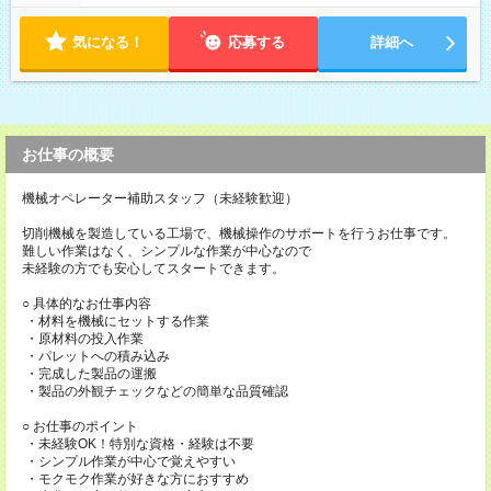
り ※配達が完了次第、帰社OKです
気になる！
応募する
詳細へ
お仕事の概要
機械オペレーター補助スタッフ（未経験歓迎）
切削機械を製造している工場で、機械操作のサポートを行うお仕事です。
難しい作業はなく、シンプルな作業が中心なので
未経験の方でも安心してスタートできます。
○ 具体的なお仕事内容
・材料を機械にセットする作業
・原材料の投入作業
・パレットへの積み込み
・完成した製品の運搬
・製品の外観チェックなどの簡単な品質確認
○ お仕事のポイント
・未経験OK！特別な資格・経験は不要
・シンプル作業が中心で覚えやすい
・モクモク作業が好きな方におすすめ