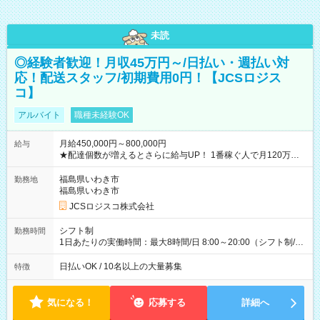
未読
◎経験者歓迎！月収45万円～/日払い・週払い対
応！配送スタッフ/初期費用0円！【JCSロジス
コ】
アルバイト
職種未経験OK
月給450,000円～800,000円
給与
★配達個数が増えるとさらに給与UP！ 1番稼ぐ人で月120万ほ
ど！ ・主要都市エリア 月収55万円／週5日稼働 月収65万~112
万円／週6日稼働 ・地方郊外エリア 月収40万円／週5日稼働 月
福島県いわき市
勤務地
収40万円~50万円／週6日稼働 ＜モデルイメージ＞ ■月収50万
福島県いわき市
円 (27歳男性/江東区在住)※元建築関係 1日150個配達×25日勤務
JCSロジスコ株式会社
(日休み) ■月収80万円(43歳男性/墨田区在住)※元営業 1日200個
配達×25日勤務(月休み) 【試用期間】試用期間なし
シフト制
勤務時間
1日あたりの実働時間：最大8時間/日 8:00～20:00（シフト制/実
働8時間） ※週5日勤務（場所次第では週4も有り） ※配達状況
によって時間外での勤務可能性有り ※案件により多少の前後あ
日払いOK / 10名以上の大量募集
特徴
り ※配達が完了次第、帰社OKです
気になる！
応募する
詳細へ