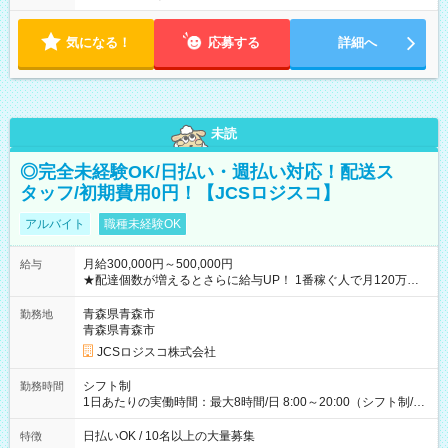
気になる！
応募する
詳細へ
未読
◎完全未経験OK/日払い・週払い対応！配送ス
タッフ/初期費用0円！【JCSロジスコ】
アルバイト
職種未経験OK
月給300,000円～500,000円
給与
★配達個数が増えるとさらに給与UP！ 1番稼ぐ人で月120万ほ
ど！ ・主要都市エリア 月収55万円／週5日稼働 月収65万~112
万円／週6日稼働 ・地方郊外エリア 月収40万円／週5日稼働 月
青森県青森市
勤務地
収40万円~50万円／週6日稼働 ＜モデルイメージ＞ ■月収50万
青森県青森市
円 (27歳男性/江東区在住)※元建築関係 1日150個配達×25日勤務
JCSロジスコ株式会社
(日休み) ■月収80万円(43歳男性/墨田区在住)※元営業 1日200個
配達×25日勤務(月休み) 【試用期間】試用期間なし
シフト制
勤務時間
1日あたりの実働時間：最大8時間/日 8:00～20:00（シフト制/実
働8時間） ※週5日勤務（場所次第では週4も有り） ※配達状況
によって時間外での勤務可能性有り ※案件により多少の前後あ
日払いOK / 10名以上の大量募集
特徴