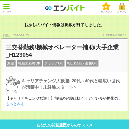
0
メニュー
気になる！
ログイン
お探しのバイト情報は掲載が終了しました。
掲載日 :2026
/
07
/
23
No.FATHfo070201
三交替勤務/機械オペレーター補助/大手企業
_H123054
派遣
職種未経験OK
ブランクOK
WEB登録・面接OK
キャリアチェンジ大歓迎○20代～40代と幅広い世代
が活躍中！未経験スタート○
【キャリアチェンジ歓迎！】前職の経験は様々！アパレルや携帯の
...
もっとみる
あなたの閲覧履歴からのオススメ