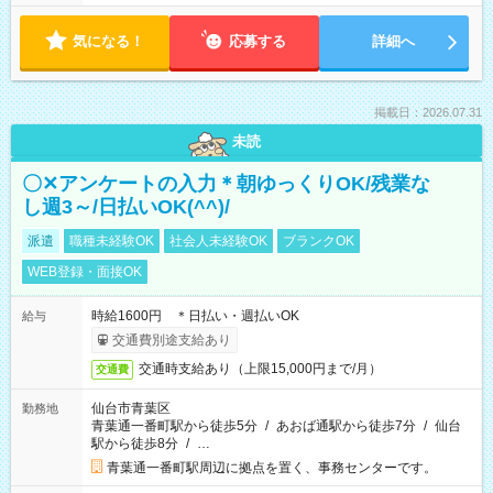
気になる！
応募する
詳細へ
掲載日：2026.07.31
未読
〇✕アンケートの入力＊朝ゆっくりOK/残業な
し週3～/日払いOK(^^)/
派遣
職種未経験OK
社会人未経験OK
ブランクOK
WEB登録・面接OK
時給1600円 ＊日払い・週払いOK
給与
交通費別途支給あり
交通時支給あり（上限15,000円まで/月）
交通費
仙台市青葉区
勤務地
青葉通一番町駅から徒歩5分
/
あおば通駅から徒歩7分
/
仙台
駅から徒歩8分
/
…
青葉通一番町駅周辺に拠点を置く、事務センターです。