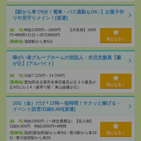
【駅から車で5分！電車・バス通勤もOK♪】お菓子作
りや見守りメイン！[派遣]
[給 与]
時給1300円～1600円 【月収例】1600
円×8時間×21日＝26万8800円
気になる！
[勤務地]
蒲郡駅から車5分
障がい者グループホームの世話人・生活支援員【藤
が丘】[アルバイト]
[給 与]
日給7,125円～14,700円
[勤務地]
愛知県名古屋市名東区藤見が丘３０藤見が
気になる！
丘ASビル１A（最寄り駅：東山線藤が丘）
10/2（金）だけ＊17時～短時間！サクッと稼げる・
イベント設営/日給6,400[派遣]
[給 与]
時給1600円（一律交通費込）【収入例】
日給6,400円 時給1600円×4時間
[勤務地]
国府(愛知県)駅から車9分
/
豊川駅から車19
気になる！
分
/
豊川稲荷駅から車20