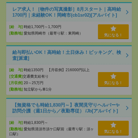
レア求人！［物件の写真撮影］8月スタート｜高時給
1700円｜未経験OK！岡崎市(cb1sr02)[アルバイト]
[給 与]
時給1,700円～1,700円
[勤務地]
愛知県岡崎市（最寄り駅：東岡崎）
気になる！
給与即払いOK！高時給！土日休み！ピッキング、検
査[派遣]
[給 与]
時給1350円 【月収例】216000円以上
[交通費]
交通費支給有り
[月収例]
20～25万円
気になる！
[勤務地]
知立駅から車1分
【無資格でも時給1,830円～】夜間見守りヘルパー✨
訪問介護（週1日から／夜勤専従） /Jb[アルバイト]
[給 与]
時給1,830円～
[勤務地]
愛知県清須市須ケ口駅前（最寄り駅：須ヶ
気になる！
口駅）