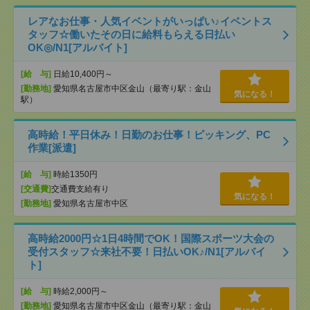
レアなお仕事・人気イベントがいっぱい♪イベントス
タッフ☆働いたその日に給料もらえる日払い
OK◎/N1[アルバイト]
[給 与]
日給10,400円～
[勤務地]
愛知県名古屋市中区金山（最寄り駅：金山
気になる！
駅）
高時給！平日休み！日勤のお仕事！ピッキング、PC
作業[派遣]
[給 与]
時給1350円
[交通費]
交通費支給有り
気になる！
[勤務地]
愛知県名古屋市中区
高時給2000円☆1日4時間でOK！国際スポーツ大会の
受付スタッフ☆来社不要！日払いOK♪/N1[アルバイ
ト]
[給 与]
時給2,000円～
[勤務地]
愛知県名古屋市中区金山（最寄り駅：金山