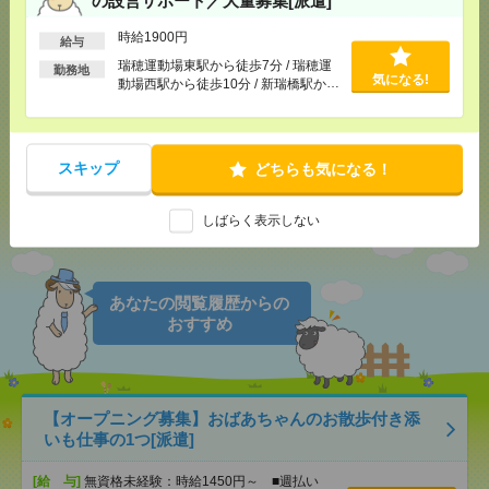
時給1900円
給与
瑞穂運動場東駅から徒歩7分 / 瑞穂運
気になる！
電話応募
勤務地
気になる!
動場西駅から徒歩10分 / 新瑞橋駅から
徒歩10分
メール
LINE
で送る
で送る
スキップ
どちらも気になる！
シェア
しばらく表示しない
ツイート
ブックマーク
あなたの閲覧履歴からの
おすすめ
【オープニング募集】おばあちゃんのお散歩付き添
いも仕事の1つ[派遣]
[給 与]
無資格未経験：時給1450円～ ■週払い