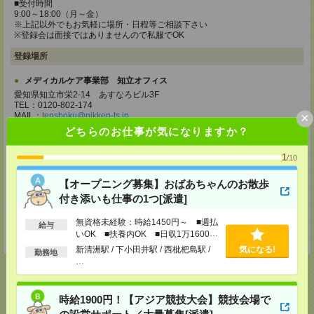
■受付時間
9:00～18:00（月～金）
※上記以外でもお気軽に場所・日程等ご相談下さい
※登録会は面接ではありませんので私服でOK
登録場所
メディカルケア事業部 知立オフィス
愛知県知立市栄2-14 あすなろビル3F
TEL：0120-802-174
×
MAIL：
tenshoku@nikken-ts.jp
担当：採用担当
どちらのお仕事が気になりますか？
メディカルケア事業部 名古屋オフィス
1
/10
愛知県名古屋市西区牛島町2-5 TOMITA.BLD 4階
TEL：0120-455-091
MAIL：
tenshoku@nikken-ts.jp
【オープニング募集】おばあちゃんのお散歩
担当：採用担当
付き添いも仕事の1つ[派遣]
登録交通費
無資格未経験：時給1450円～ ■週払
給与
いOK ■扶養内OK ■日収1万1600円
★今ならご来社登録でQUOカード2000円分をプレゼント中★
以上
新清洲駅 / 下小田井駅 / 西枇杷島駅 /
気になる!
勤務地
…
時給1900円！【アジア競技大会】競技会場で
応募ページへ
の設営サポート／大量募集[派遣]