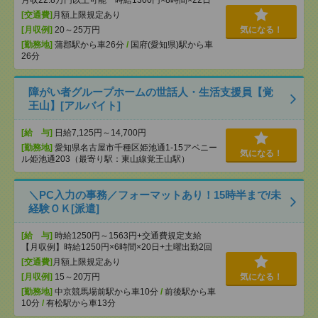
月収22.8万円以上可能 時給1300円×8時間×22日
[交通費]
月額上限規定あり
[月収例]
20～25万円
気になる！
[勤務地]
蒲郡駅から車26分
/
国府(愛知県)駅から車
26分
障がい者グループホームの世話人・生活支援員【覚
王山】[アルバイト]
[給 与]
日給7,125円～14,700円
[勤務地]
愛知県名古屋市千種区姫池通1-15アベニー
気になる！
ル姫池通203（最寄り駅：東山線覚王山駅）
＼PC入力の事務／フォーマットあり！15時半まで/未
経験ＯＫ[派遣]
[給 与]
時給1250円～1563円+交通費規定支給
【月収例】時給1250円×6時間×20日+土曜出勤2回
[交通費]
月額上限規定あり
[月収例]
15～20万円
気になる！
[勤務地]
中京競馬場前駅から車10分
/
前後駅から車
10分
/
有松駅から車13分