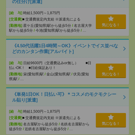
の仕分け[派遣]
[給 与]
時給1,500円～1,875円
[交通費]
■ 交通費規定内支給 ※派遣先による
気になる！
[勤務地]
星ケ丘(愛知県)駅から徒歩5分
/
名古屋大学
駅から徒歩5分
/
今池(愛知県)駅から徒歩5分
/
…
《4.50代活躍1日4時間～OK》イベントでイス並べな
どのカンタン作業[アルバイト]
[給 与]
日給9600円（交通費込みor無し） ■日
払いOK！ ■日給保証あり！
[勤務地]
栄(愛知県)駅
/
金山(愛知県)駅
/
伏見(愛知
気になる！
県)駅
/
…
《単発1日OK！日払い可》＊コスメのモクモクシー
ル貼り[派遣]
[給 与]
時給1,500円～1,875円
[交通費]
■ 交通費規定内支給 ※派遣先による
気になる！
[勤務地]
名古屋駅から徒歩5分
/
名鉄名古屋駅から
徒歩5分
/
近鉄名古屋駅から徒歩5分
/
…