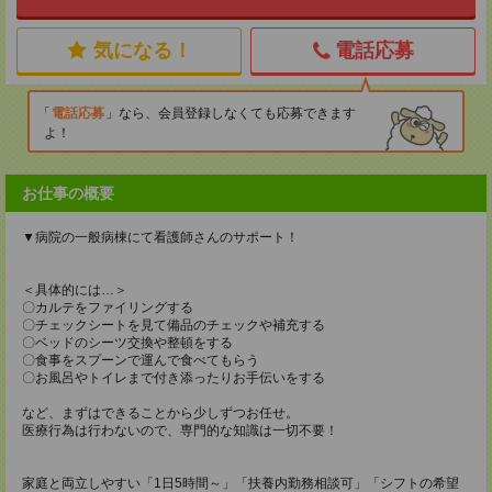
気になる！
電話応募
電話応募
なら、会員登録しなくても応募できます
よ！
お仕事の概要
▼病院の一般病棟にて看護師さんのサポート！
＜具体的には…＞
〇カルテをファイリングする
〇チェックシートを見て備品のチェックや補充する
〇ベッドのシーツ交換や整頓をする
〇食事をスプーンで運んで食べてもらう
〇お風呂やトイレまで付き添ったりお手伝いをする
など、まずはできることから少しずつお任せ。
医療行為は行わないので、専門的な知識は一切不要！
家庭と両立しやすい「1日5時間～」「扶養内勤務相談可」「シフトの希望