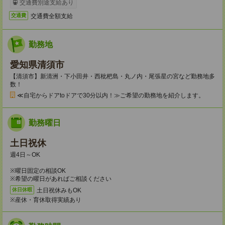
交通費別途支給あり
交通費全額支給
交通費
勤務地
愛知県清須市
【清須市】新清洲・下小田井・西枇杷島・丸ノ内・尾張星の宮など勤務地多
数！
≪自宅からドアtoドアで30分以内！≫ご希望の勤務地を紹介します。
勤務曜日
土日祝休
週4日～OK
※曜日固定の相談OK
※希望の曜日があればご相談ください
土日祝休みもOK
休日休暇
※産休・育休取得実績あり