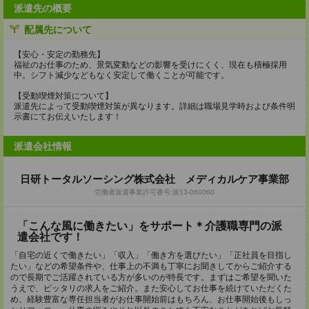
派遣先の概要
配属先について
【安心・安定の勤務先】
福祉のお仕事のため、景気変動などの影響を受けにくく、現在も積極採用
中。シフト減少などもなく安定して働くことが可能です。
【受動喫煙対策について】
派遣先によって受動喫煙対策が異なります。詳細は職場見学時および条件明
示書にてお伝えいたします！
派遣会社情報
日研トータルソーシング株式会社 メディカルケア事業部
労働者派遣事業許可番号:派13-060060
「こんな風に働きたい」をサポート＊介護職専門の派
遣会社です！
「自宅の近くで働きたい」「収入」「働き方を選びたい」「正社員を目指し
たい」などの希望条件や、仕事上の不満も丁寧にお聞きしてからご紹介する
ので長期でご活躍されている方が多いのが特長です。まずはご希望を聞いた
うえで、ピッタリの求人をご紹介。また安心してお仕事を続けていただくた
め、経験豊富な専任担当者がお仕事開始前はもちろん、お仕事開始後もしっ