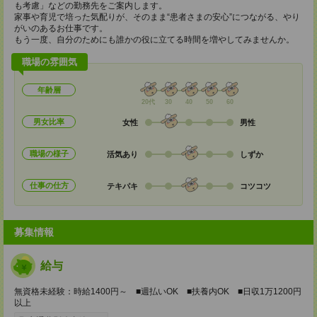
も考慮」などの勤務先をご案内します。
家事や育児で培った気配りが、そのまま“患者さまの安心”につながる、やり
がいのあるお仕事です。
もう一度、自分のためにも誰かの役に立てる時間を増やしてみませんか。
職場の雰囲気
年齢層
20代
30
40
50
60
男女比率
女性
男性
職場の様子
活気あり
しずか
仕事の仕方
テキパキ
コツコツ
募集情報
給与
無資格未経験：時給1400円～ ■週払いOK ■扶養内OK ■日収1万1200円
以上