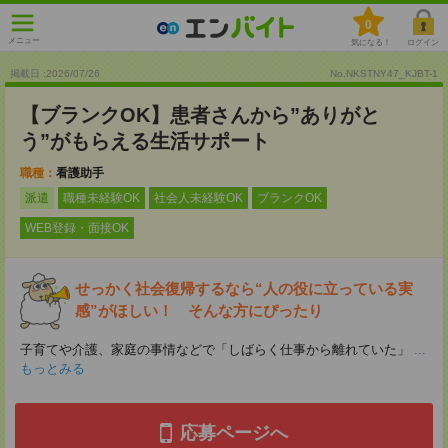
0
メニュー
気になる！
ログイン
掲載日 :2026
/
07
/
26
No.NKSTNY47_KJBT-1
【ブランクOK】患者さんから”ありがと
う”がもらえる生活サポート
職種：
看護助手
派遣
職種未経験OK
社会人未経験OK
ブランクOK
WEB登録・面接OK
せっかく社会復帰するなら“人の役に立っている実
感”がほしい！ そんな方にぴったり
子育てや介護、家庭の事情などで「しばらく仕事から離れていた」
...
もっとみる
応募ページへ