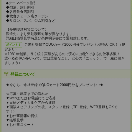
◆テーマパーク割引
◆宿泊、旅行割引
◆各種飲食店割引
◆飲食チェーン店クーポン
◆サロン、スパ、ジム割引など
【受動喫煙対策について】
派遣先により受動喫煙対策が異なります。
詳細は職場見学時及び条件明示書にて通知致します。
ご来社登録でQUOカード2000円分プレゼント♪週払いOK！（規
ポイント！
定あり）
☆1981年創業。長く続く実績があるので安心♪ご紹介できるお仕事多数！
選べる条件が多いって、実は重要なこと。安心の「ニッケン」で一緒に働き
ましょう♪
登録について
★今ならご来社登録でQUOカード2000円分をプレゼント中★
≪応募～就業までの流れ≫
▼Webまたはお電話にてご応募
▼日研メディカルケアから連絡
▼面談＆ヒアリングの後、スタッフ登録（TEL登録、WEB登録もOKで
す！）
▼お仕事情報の提供
▼職場見学
▼お仕事スタート