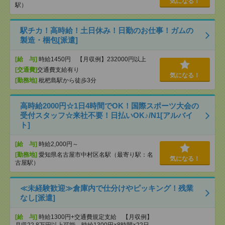
気になる！
駅）
駅チカ！高時給！土日休み！日勤のお仕事！ガムの
製造・梱包[派遣]
[給 与]
時給1450円 【月収例】232000円以上
[交通費]
交通費支給有り
気になる！
[勤務地]
枇杷島駅から徒歩3分
高時給2000円☆1日4時間でOK！国際スポーツ大会の
受付スタッフ☆来社不要！日払いOK♪/N1[アルバイ
ト]
[給 与]
時給2,000円～
[勤務地]
愛知県名古屋市中村区名駅（最寄り駅：名
気になる！
古屋駅）
≪未経験歓迎≫倉庫内で仕分けやピッキング！残業
なし[派遣]
[給 与]
時給1300円+交通費規定支給 【月収例】