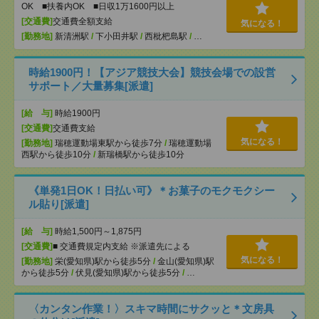
OK ■扶養内OK ■日収1万1600円以上
[交通費]
交通費全額支給
気になる！
[勤務地]
新清洲駅
/
下小田井駅
/
西枇杷島駅
/
…
時給1900円！【アジア競技大会】競技会場での設営
サポート／大量募集[派遣]
[給 与]
時給1900円
[交通費]
交通費支給
気になる！
[勤務地]
瑞穂運動場東駅から徒歩7分
/
瑞穂運動場
西駅から徒歩10分
/
新瑞橋駅から徒歩10分
《単発1日OK！日払い可》＊お菓子のモクモクシー
ル貼り[派遣]
[給 与]
時給1,500円～1,875円
[交通費]
■ 交通費規定内支給 ※派遣先による
気になる！
[勤務地]
栄(愛知県)駅から徒歩5分
/
金山(愛知県)駅
から徒歩5分
/
伏見(愛知県)駅から徒歩5分
/
…
〈カンタン作業！〉スキマ時間にサクッと＊文房具