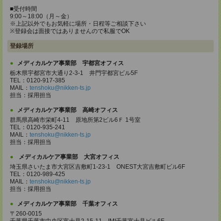
■受付時間
9:00～18:00（月～金）
※上記以外でもお気軽に場所・日程等ご相談下さい
※登録会は面接ではありませんので私服でOK
登録場所
メディカルケア事業部 宇都宮オフィス
栃木県宇都宮市大通り2-3-1 井門宇都宮ビル5F
TEL：0120-917-385
MAIL：
tenshoku@nikken-ts.jp
担当：採用担当
メディカルケア事業部 高崎オフィス
群馬県高崎市栄町4-11 原地所第2ビル6Ｆ 1号室
TEL：0120-935-241
MAIL：
tenshoku@nikken-ts.jp
担当：採用担当
メディカルケア事業部 大宮オフィス
埼玉県さいたま市大宮区吉敷町1-23-1 ONEST大宮吉敷町ビル6F
TEL：0120-989-425
MAIL：
tenshoku@nikken-ts.jp
担当：採用担当
メディカルケア事業部 千葉オフィス
〒260-0015