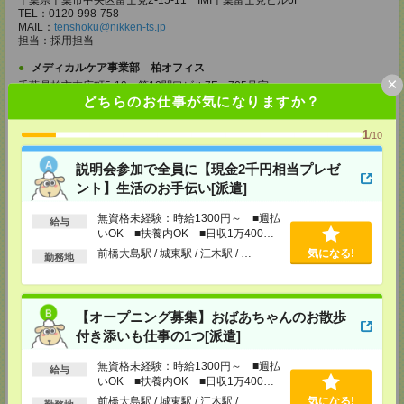
千葉県千葉市中央区富士見2-15-11 IMI千葉富士見ビル6F
TEL：0120-998-758
MAIL：
tenshoku@nikken-ts.jp
担当：採用担当
メディカルケア事業部 柏オフィス
×
千葉県柏市末広町5-19 第12関口ビル7F 705号室
TEL：0120-935-218
どちらのお仕事が気になりますか？
MAIL：
tenshoku@nikken-ts.jp
担当：採用担当
1
/10
メディカルケア事業部 新宿オフィス
説明会参加で全員に【現金2千円相当プレゼ
東京都新宿区新宿2-3-10 新宿御苑ビル6階
TEL：0120-457-235
ント】生活のお手伝い[派遣]
MAIL：
tenshoku@nikken-ts.jp
担当：採用担当
無資格未経験：時給1300円～ ■週払
給与
いOK ■扶養内OK ■日収1万400円
メディカルケア事業部 立川事業所
以上
前橋大島駅 / 城東駅 / 江木駅 / …
気になる!
東京都立川市錦町1-12-14
勤務地
TEL：0120-934-200
MAIL：
tenshoku@nikken-ts.jp
担当：採用担当
【オープニング募集】おばあちゃんのお散歩
メディカルケア事業部 町田オフィス
付き添いも仕事の1つ[派遣]
東京都町田市森野1-7-23 大樹生命町田ビル6F
TEL：0120-453-285
無資格未経験：時給1300円～ ■週払
MAIL：
tenshoku@nikken-ts.jp
給与
いOK ■扶養内OK ■日収1万400円
担当：採用担当
以上
前橋大島駅 / 城東駅 / 江木駅 / …
気になる!