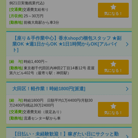
例21日実働残業代込)
[交通費]
交通費支給有り
気になる！
[月収例]
25～30万円
[勤務地]
前橋大島駅から車3分
【座り＆手作業中心】香水shopの梱包スタッフ ★副
業OK ★週1日からOK ★1日1時間からOK[アルバイ
ト]
[給 与]
時給1,400円～
[勤務地]
東京都千代田区内神田2丁目14番12号 星屋
気になる！
第六ビル402号（最寄り駅：神田駅）
大田区！軽作業！時給1800円[派遣]
[給 与]
時給1800円 日額平均1万4400円/月額30
万2400円/残込39万2400円
[交通費]
交通費支給（規定あり）
気になる！
[勤務地]
流通センター駅から車
【日払い・未経験歓迎！】稼ぎたい日にサクッと勤