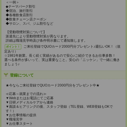
＜一例＞
◆テーマパーク割引
◆宿泊、旅行割引
◆各種飲食店割引
◆飲食チェーン店クーポン
◆サロン、スパ、ジム割引など
【受動喫煙対策について】
派遣先により受動喫煙対策が異なります。
詳細は職場見学時及び条件明示書にて通知致します。
ご来社登録でQUOカード2000円分プレゼント♪週払いOK！（規
ポイント！
定あり）
☆1981年創業。長く続く実績があるので安心♪ご紹介できるお仕事多数！
選べる条件が多いって、実は重要なこと。安心の「ニッケン」で一緒に働き
ましょう♪
登録について
★今ならご来社登録でQUOカード2000円分をプレゼント中★
≪応募～就業までの流れ≫
▼Webまたはお電話にてご応募
▼日研メディカルケアから連絡
▼面談＆ヒアリングの後、スタッフ登録（TEL登録、WEB登録もOKで
す！）
▼お仕事情報の提供
▼職場見学
▼お仕事スタート