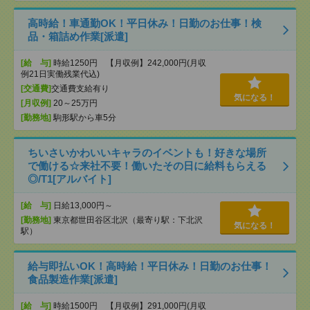
高時給！車通勤OK！平日休み！日勤のお仕事！検
品・箱詰め作業[派遣]
[給 与]
時給1250円 【月収例】242,000円(月収
例21日実働残業代込)
[交通費]
交通費支給有り
気になる！
[月収例]
20～25万円
[勤務地]
駒形駅から車5分
ちいさいかわいいキャラのイベントも！好きな場所
で働ける☆来社不要！働いたその日に給料もらえる
◎/T1[アルバイト]
[給 与]
日給13,000円～
[勤務地]
東京都世田谷区北沢（最寄り駅：下北沢
気になる！
駅）
給与即払いOK！高時給！平日休み！日勤のお仕事！
食品製造作業[派遣]
[給 与]
時給1500円 【月収例】291,000円(月収