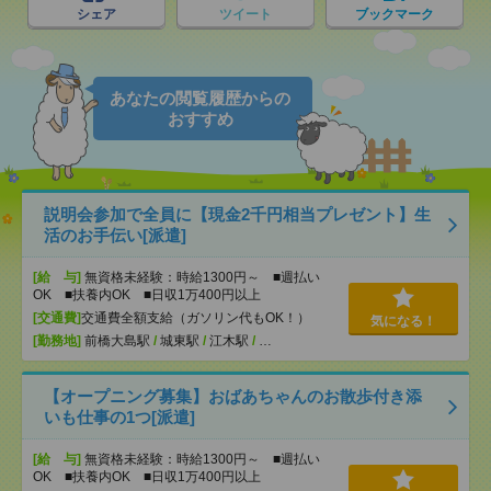
シェア
ツイート
ブックマーク
あなたの閲覧履歴からの
おすすめ
説明会参加で全員に【現金2千円相当プレゼント】生
活のお手伝い[派遣]
[給 与]
無資格未経験：時給1300円～ ■週払い
OK ■扶養内OK ■日収1万400円以上
[交通費]
交通費全額支給（ガソリン代もOK！）
気になる！
[勤務地]
前橋大島駅
/
城東駅
/
江木駅
/
…
【オープニング募集】おばあちゃんのお散歩付き添
いも仕事の1つ[派遣]
[給 与]
無資格未経験：時給1300円～ ■週払い
OK ■扶養内OK ■日収1万400円以上