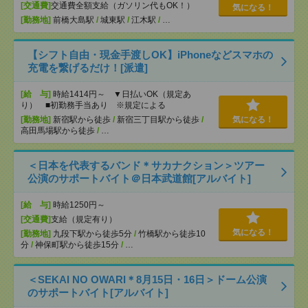
[交通費]
交通費全額支給（ガソリン代もOK！）
気になる！
[勤務地]
前橋大島駅
/
城東駅
/
江木駅
/
…
【シフト自由・現金手渡しOK】iPhoneなどスマホの
充電を繋げるだけ！[派遣]
[給 与]
時給1414円～ ▼日払いOK（規定あ
り） ■初勤務手当あり ※規定による
[勤務地]
新宿駅から徒歩
/
新宿三丁目駅から徒歩
/
気になる！
高田馬場駅から徒歩
/
…
＜日本を代表するバンド＊サカナクション＞ツアー
公演のサポートバイト＠日本武道館[アルバイト]
[給 与]
時給1250円～
[交通費]
支給（規定有り）
気になる！
[勤務地]
九段下駅から徒歩5分
/
竹橋駅から徒歩10
分
/
神保町駅から徒歩15分
/
…
＜SEKAI NO OWARI＊8月15日・16日＞ドーム公演
のサポートバイト[アルバイト]