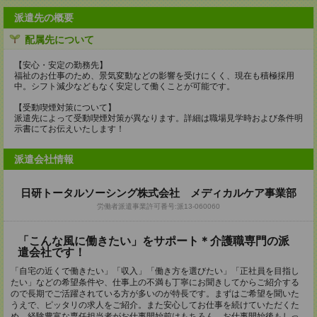
派遣先の概要
配属先について
【安心・安定の勤務先】
福祉のお仕事のため、景気変動などの影響を受けにくく、現在も積極採用
中。シフト減少などもなく安定して働くことが可能です。
【受動喫煙対策について】
派遣先によって受動喫煙対策が異なります。詳細は職場見学時および条件明
示書にてお伝えいたします！
派遣会社情報
日研トータルソーシング株式会社 メディカルケア事業部
労働者派遣事業許可番号:派13-060060
「こんな風に働きたい」をサポート＊介護職専門の派
遣会社です！
「自宅の近くで働きたい」「収入」「働き方を選びたい」「正社員を目指し
たい」などの希望条件や、仕事上の不満も丁寧にお聞きしてからご紹介する
ので長期でご活躍されている方が多いのが特長です。まずはご希望を聞いた
うえで、ピッタリの求人をご紹介。また安心してお仕事を続けていただくた
め、経験豊富な専任担当者がお仕事開始前はもちろん、お仕事開始後もしっ