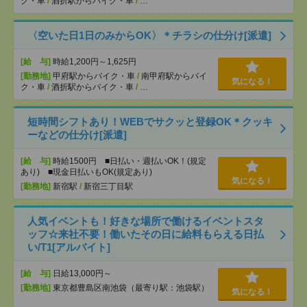
ク・車
/
酒折駅からバイク・車
/
…
〈空いた日1日のみからOK〉＊チラシの仕分け[派遣]
[給 与]
時給1,200円～1,625円
[勤務地]
甲府駅からバイク・車
/
南甲府駅からバイ
気になる！
ク・車
/
酒折駅からバイク・車
/
…
短時間シフトあり！WEBでサクッと登録OK＊クッキ
ーなどの仕分け[派遣]
[給 与]
時給1500円 ■日払い・週払いOK！(規定
あり) ■現金日払いもOK(規定あり)
気になる！
[勤務地]
新宿駅
/
新宿三丁目駅
人気イベントも！好きな場所で働けるイベントスタ
ッフ☆来社不要！働いたその日に給料もらえる日払
い/T1[アルバイト]
[給 与]
日給13,000円～
[勤務地]
東京都豊島区南池袋（最寄り駅：池袋駅）
気になる！