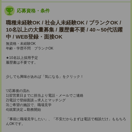
応募資格・条件
職種未経験OK / 社会人未経験OK / ブランクOK /
10名以上の大量募集 / 履歴書不要 / 40～50代活躍
中 / WEB登録・面接OK
無資格・未経験OK
年齢・学歴不問 ブランクOK
★10名以上採用予定
履歴書は不要です。
少しでも興味があれば「気になる」をクリック！
▽応募後の流れ
1)翌営業日までに担当より電話・メールでご連絡
2)電話で登録面談→求人とマッチング
3)ご希望の施設で、職場見学
4)就業決定→勤務開始
「事前に職場見学したい」、「不安だからまずは電話で相談だけ」ももちろ
んOKです。