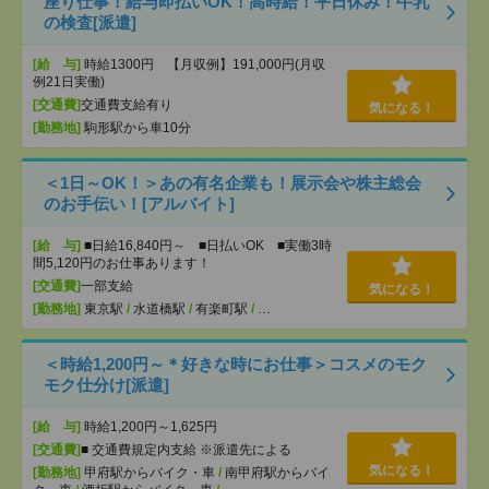
座り仕事！給与即払いOK！高時給！平日休み！牛乳
の検査[派遣]
[給 与]
時給1300円 【月収例】191,000円(月収
例21日実働)
[交通費]
交通費支給有り
気になる！
[勤務地]
駒形駅から車10分
＜1日～OK！＞あの有名企業も！展示会や株主総会
のお手伝い！[アルバイト]
[給 与]
■日給16,840円～ ■日払いOK ■実働3時
間5,120円のお仕事あります！
[交通費]
一部支給
気になる！
[勤務地]
東京駅
/
水道橋駅
/
有楽町駅
/
…
＜時給1,200円～＊好きな時にお仕事＞コスメのモク
モク仕分け[派遣]
[給 与]
時給1,200円～1,625円
[交通費]
■ 交通費規定内支給 ※派遣先による
気になる！
[勤務地]
甲府駅からバイク・車
/
南甲府駅からバイ