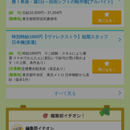
務！単発・週1日～自由シフトの軽作業[アルバイト]
[給 与]
日給10,305円～37,204円
[勤務地]
東京都世田谷区豪徳寺
気になる！
特別時給1800円【ヴァレクストラ】短期スタッフ
日本橋[派遣]
[給 与]
時給1800円 ※ご経験・スキルにより優
遇 スマホでかんたんに前払いで給与が受け取れま
す（※上限、条件あり）
[交通費]
交通費全額支給（規定あり）
気になる！
[勤務地]
東京都中央区 東京メトロ 日本橋駅から直
結（徒歩1分）
すべて見る
編集部イチオシ