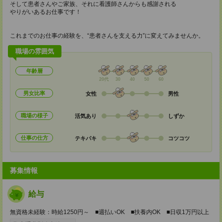
そして患者さんやご家族、それに看護師さんからも感謝される
やりがいあるお仕事です！
これまでのお仕事の経験を、“患者さんを支える力”に変えてみませんか。
職場の雰囲気
年齢層
20代
30
40
50
60
男女比率
女性
男性
職場の様子
活気あり
しずか
仕事の仕方
テキパキ
コツコツ
募集情報
給与
無資格未経験：時給1250円～ ■週払いOK ■扶養内OK ■日収1万円以上