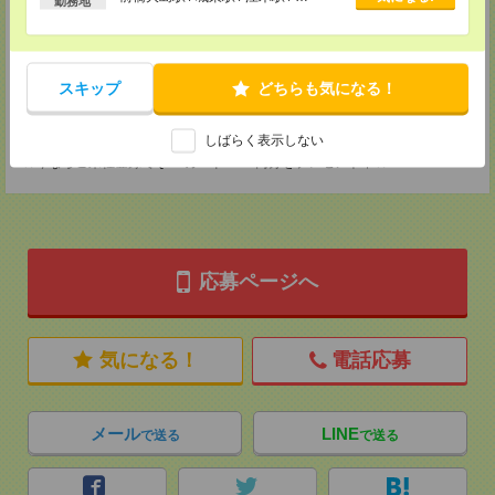
勤務地
メディカルケア事業部 横浜オフィス
神奈川県横浜市保土ケ谷区神戸町134 横浜ビジネスパークサウスタワー
2F B区画
TEL：0120-901-799
MAIL：
tenshoku@nikken-ts.jp
スキップ
どちらも気になる！
担当：採用担当
登録交通費
しばらく表示しない
★今ならご来社登録でQUOカード2000円分をプレゼント中★
応募ページへ
気になる！
電話応募
メール
LINE
で送る
で送る