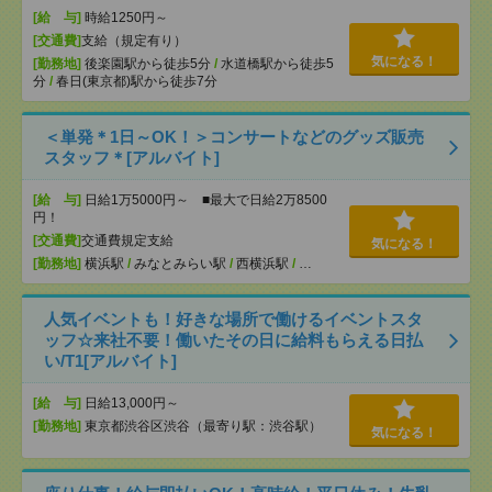
[給 与]
時給1250円～
[交通費]
支給（規定有り）
気になる！
[勤務地]
後楽園駅から徒歩5分
/
水道橋駅から徒歩5
分
/
春日(東京都)駅から徒歩7分
＜単発＊1日～OK！＞コンサートなどのグッズ販売
スタッフ＊[アルバイト]
[給 与]
日給1万5000円～ ■最大で日給2万8500
円！
[交通費]
交通費規定支給
気になる！
[勤務地]
横浜駅
/
みなとみらい駅
/
西横浜駅
/
…
人気イベントも！好きな場所で働けるイベントスタ
ッフ☆来社不要！働いたその日に給料もらえる日払
い/T1[アルバイト]
[給 与]
日給13,000円～
[勤務地]
東京都渋谷区渋谷（最寄り駅：渋谷駅）
気になる！