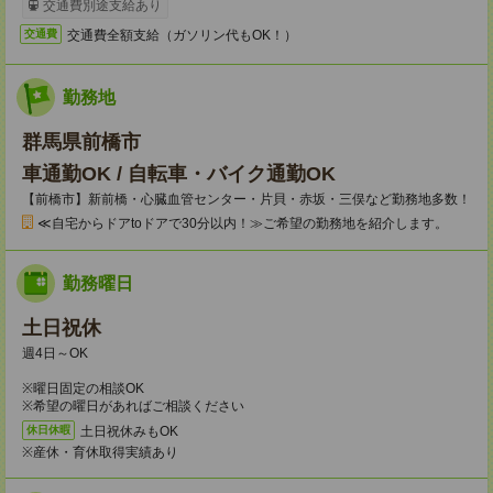
交通費別途支給あり
交通費全額支給（ガソリン代もOK！）
交通費
勤務地
群馬県前橋市
車通勤OK / 自転車・バイク通勤OK
【前橋市】新前橋・心臓血管センター・片貝・赤坂・三俣など勤務地多数！
≪自宅からドアtoドアで30分以内！≫ご希望の勤務地を紹介します。
勤務曜日
土日祝休
週4日～OK
※曜日固定の相談OK
※希望の曜日があればご相談ください
土日祝休みもOK
休日休暇
※産休・育休取得実績あり