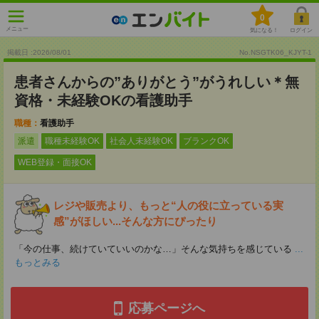
0
メニュー
気になる！
ログイン
掲載日 :2026
/
08
/
01
No.NSGTK06_KJYT-1
患者さんからの”ありがとう”がうれしい＊無
資格・未経験OKの看護助手
職種：
看護助手
派遣
職種未経験OK
社会人未経験OK
ブランクOK
WEB登録・面接OK
レジや販売より、もっと“人の役に立っている実
感”がほしい...そんな方にぴったり
「今の仕事、続けていていいのかな…」そんな気持ちを感じている
...
もっとみる
応募ページへ